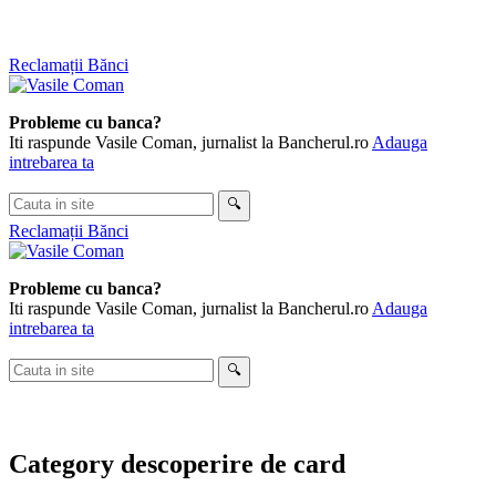
Skip
Reclamații Bănci
to
content
Probleme cu banca?
Iti raspunde Vasile Coman, jurnalist la Bancherul.ro
Adauga
intrebarea ta
Cauta
🔍
in
Reclamații Bănci
site
Probleme cu banca?
Iti raspunde Vasile Coman, jurnalist la Bancherul.ro
Adauga
intrebarea ta
Cauta
🔍
in
site
Category
descoperire de card