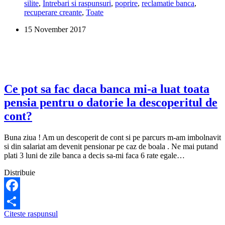
silite
,
Intrebari si raspunsuri
,
poprire
,
reclamatie banca
,
la
recuperare creante
,
Toate
Biroul
de
15 November 2017
Credit
cu
datorii,
daca
le-
am
platit?
Ce pot sa fac daca banca mi-a luat toata
pensia pentru o datorie la descoperitul de
cont?
Buna ziua ! Am un descoperit de cont si pe parcurs m-am imbolnavit
si din salariat am devenit pensionar pe caz de boala . Ne mai putand
plati 3 luni de zile banca a decis sa-mi faca 6 rate egale…
Distribuie
Facebook
Ce
Citeste raspunsul
Share
pot