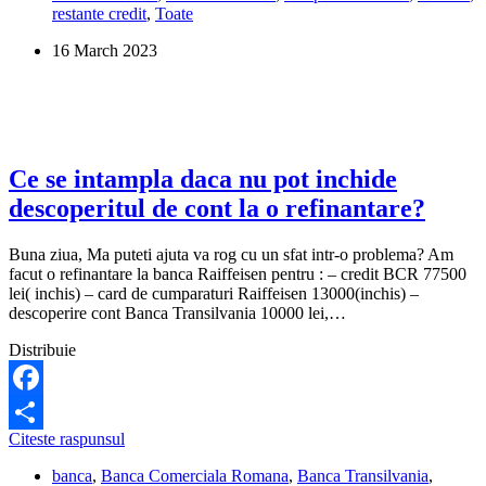
restante credit
,
Toate
o
datorie
16 March 2023
neplatita
la
ING,
veche
de
10
ani.
Ce se intampla daca nu pot inchide
Ce
descoperitul de cont la o refinantare?
pot
sa
fac?
Buna ziua, Ma puteti ajuta va rog cu un sfat intr-o problema? Am
facut o refinantare la banca Raiffeisen pentru : – credit BCR 77500
lei( inchis) – card de cumparaturi Raiffeisen 13000(inchis) –
descoperire cont Banca Transilvania 10000 lei,…
Distribuie
Facebook
Ce
Citeste raspunsul
Share
se
banca
,
Banca Comerciala Romana
,
Banca Transilvania
,
intampla