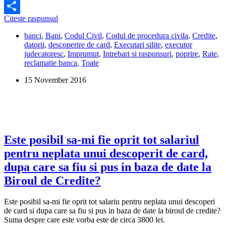
Facebook
Mi
Citeste raspunsul
Share
se
banci
,
Bani
,
Codul Civil
,
Codul de procedura civila
,
Credite
,
retine
datorii
,
descoperire de card
,
Executari silite
,
executor
50%
judecatoresc
,
Imprumut
,
Intrebari si raspunsuri
,
poprire
,
Rate
,
din
reclamatie banca
,
Toate
salariu
pentru
15 November 2016
o
poprire,
dar
mai
am
rate
la
Este posibil sa-mi fie oprit tot salariul
credite
pentru neplata unui descoperit de card,
si
alte
dupa care sa fiu si pus in baza de date la
cheltuieli
Biroul de Credite?
si
nu
mai
Este posibil sa-mi fie oprit tot salariu pentru neplata unui descoperi
pot
de card si dupa care sa fiu si pus in baza de date la biroul de credite?
trai.
Suma despre care este vorba este de circa 3800 lei.