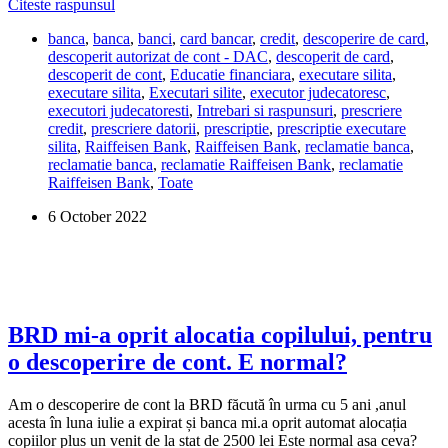
Datoria
Citeste raspunsul
Share
se
banca
,
banca
,
banci
,
card bancar
,
credit
,
descoperire de card
,
prescrie,
descoperit autorizat de cont - DAC
,
descoperit de card
,
daca
descoperit de cont
,
Educatie financiara
,
executare silita
,
nu
executare silita
,
Executari silite
,
executor judecatoresc
,
am
executori judecatoresti
,
Intrebari si raspunsuri
,
prescriere
primit
credit
,
prescriere datorii
,
prescriptie
,
prescriptie executare
somatie
silita
,
Raiffeisen Bank
,
Raiffeisen Bank
,
reclamatie banca
,
de
reclamatie banca
,
reclamatie Raiffeisen Bank
,
reclamatie
la
Raiffeisen Bank
,
Toate
banca
si
6 October 2022
executorul
judecatoresc
timp
de
10
ani?
BRD mi-a oprit alocatia copilului, pentru
o descoperire de cont. E normal?
Am o descoperire de cont la BRD făcută în urma cu 5 ani ,anul
acesta în luna iulie a expirat și banca mi.a oprit automat alocația
copiilor plus un venit de la stat de 2500 lei Este normal asa ceva?