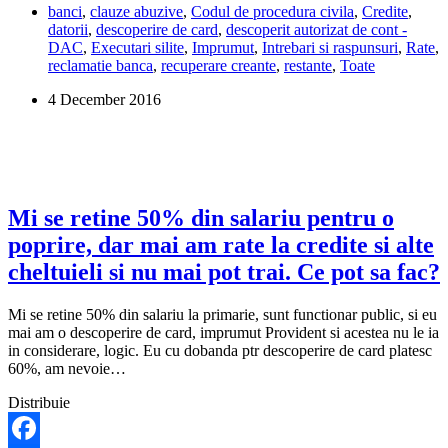
banci
,
clauze abuzive
,
Codul de procedura civila
,
Credite
,
sa
datorii
,
descoperire de card
,
descoperit autorizat de cont -
fac
DAC
,
Executari silite
,
Imprumut
,
Intrebari si raspunsuri
,
Rate
,
daca
reclamatie banca
,
recuperare creante
,
restante
,
Toate
banca
mi-
4 December 2016
a
luat
toata
pensia
pentru
o
datorie
Mi se retine 50% din salariu pentru o
la
poprire, dar mai am rate la credite si alte
descoperitul
de
cheltuieli si nu mai pot trai. Ce pot sa fac?
cont?
Mi se retine 50% din salariu la primarie, sunt functionar public, si eu
mai am o descoperire de card, imprumut Provident si acestea nu le ia
in considerare, logic. Eu cu dobanda ptr descoperire de card platesc
60%, am nevoie…
Distribuie