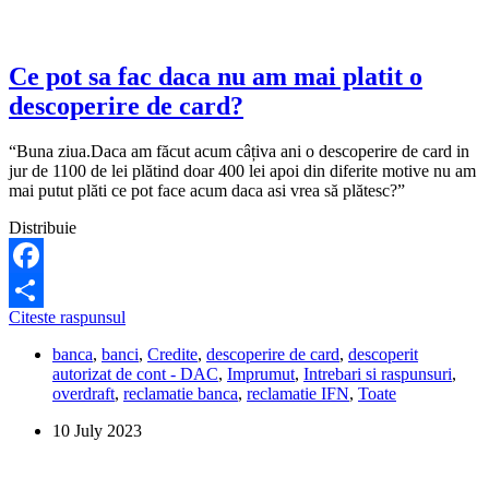
Ce
pot
sa
fac?
Ce pot sa fac daca nu am mai platit o
descoperire de card?
“Buna ziua.Daca am făcut acum câțiva ani o descoperire de card in
jur de 1100 de lei plătind doar 400 lei apoi din diferite motive nu am
mai putut plăti ce pot face acum daca asi vrea să plătesc?”
Distribuie
Facebook
Ce
Citeste raspunsul
Share
pot
banca
,
banci
,
Credite
,
descoperire de card
,
descoperit
sa
autorizat de cont - DAC
,
Imprumut
,
Intrebari si raspunsuri
,
fac
overdraft
,
reclamatie banca
,
reclamatie IFN
,
Toate
daca
nu
10 July 2023
am
mai
platit