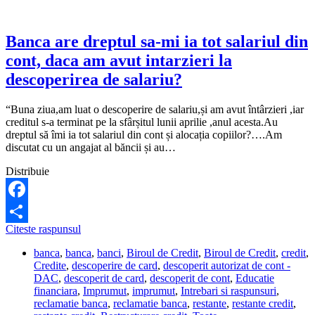
overdraft
platit.
E
Banca are dreptul sa-mi ia tot salariul din
posibil?
cont, daca am avut intarzieri la
descoperirea de salariu?
“Buna ziua,am luat o descoperire de salariu,și am avut întârzieri ,iar
creditul s-a terminat pe la sfârșitul lunii aprilie ,anul acesta.Au
dreptul să îmi ia tot salariul din cont și alocația copiilor?….Am
discutat cu un angajat al băncii și au…
Distribuie
Facebook
Banca
Citeste raspunsul
Share
are
banca
,
banca
,
banci
,
Biroul de Credit
,
Biroul de Credit
,
credit
,
dreptul
Credite
,
descoperire de card
,
descoperit autorizat de cont -
sa-
DAC
,
descoperit de card
,
descoperit de cont
,
Educatie
mi
financiara
,
Imprumut
,
imprumut
,
Intrebari si raspunsuri
,
ia
reclamatie banca
,
reclamatie banca
,
restante
,
restante credit
,
tot