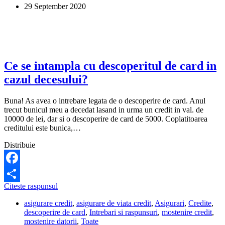
29 September 2020
o
descoperire
de
card?
Ce se intampla cu descoperitul de card in
cazul decesului?
Buna! As avea o intrebare legata de o descoperire de card. Anul
trecut bunicul meu a decedat lasand in urma un credit in val. de
10000 de lei, dar si o descoperire de card de 5000. Coplatitoarea
creditului este bunica,…
Distribuie
Facebook
Ce
Citeste raspunsul
Share
se
asigurare credit
,
asigurare de viata credit
,
Asigurari
,
Credite
,
intampla
descoperire de card
,
Intrebari si raspunsuri
,
mostenire credit
,
cu
mostenire datorii
,
Toate
descoperitul