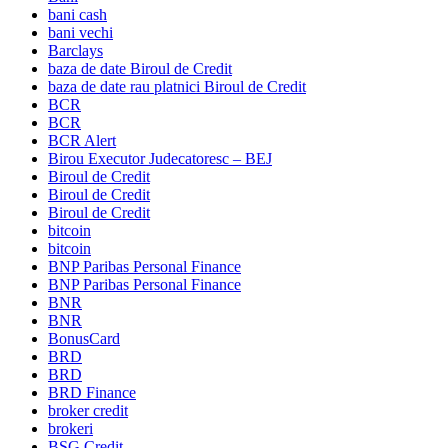
bani cash
bani vechi
Barclays
baza de date Biroul de Credit
baza de date rau platnici Biroul de Credit
BCR
BCR
BCR Alert
Birou Executor Judecatoresc – BEJ
Biroul de Credit
Biroul de Credit
Biroul de Credit
bitcoin
bitcoin
BNP Paribas Personal Finance
BNP Paribas Personal Finance
BNR
BNR
BonusCard
BRD
BRD
BRD Finance
broker credit
brokeri
BSG Credit