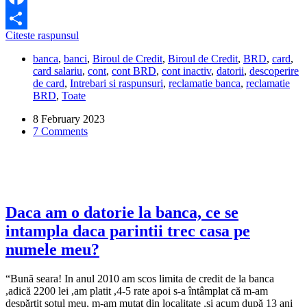
Facebook
BRD
Citeste raspunsul
Share
m-
banca
,
banci
,
Biroul de Credit
,
Biroul de Credit
,
BRD
,
card
,
a
card salariu
,
cont
,
cont BRD
,
cont inactiv
,
datorii
,
descoperire
raportat
de card
,
Intrebari si raspunsuri
,
reclamatie banca
,
reclamatie
la
BRD
,
Toate
Biroul
de
8 February 2023
Credit
7 Comments
pentru
o
datorie
la
un
cont
neinchis,
Daca am o datorie la banca, ce se
de
intampla daca parintii trec casa pe
care
nu
numele meu?
am
fost
“Bună seara! In anul 2010 am scos limita de credit de la banca
informat.
,adică 2200 lei ,am platit ,4-5 rate apoi s-a întâmplat că m-am
Ce
despărțit soțul meu, m-am mutat din localitate ,și acum după 13 ani
pot