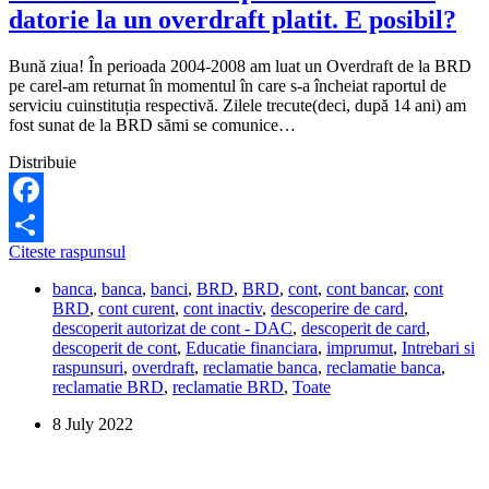
datorie la un overdraft platit. E posibil?
Bună ziua! În perioada 2004-2008 am luat un Overdraft de la BRD
pe carel-am returnat în momentul în care s-a încheiat raportul de
serviciu cuinstituția respectivă. Zilele trecute(deci, după 14 ani) am
fost sunat de la BRD sămi se comunice…
Distribuie
Facebook
BRD
Citeste raspunsul
Share
m-
banca
,
banca
,
banci
,
BRD
,
BRD
,
cont
,
cont bancar
,
cont
a
BRD
,
cont curent
,
cont inactiv
,
descoperire de card
,
anuntat
descoperit autorizat de cont - DAC
,
descoperit de card
,
dupa
descoperit de cont
,
Educatie financiara
,
imprumut
,
Intrebari si
14
raspunsuri
,
overdraft
,
reclamatie banca
,
reclamatie banca
,
ani
reclamatie BRD
,
reclamatie BRD
,
Toate
ca
am
8 July 2022
o
datorie
la
un