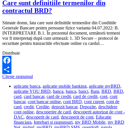
Care sunt definitiile termenilor din
contractul BRD?
Stimate domn, Iata care sunt definitiile termenilor din Conditiile
Generale Bancare pentru persoane fizice varianta 04.07.2022: B.
INTERPRETARE B.1. În prezentul document, următorii termeni
vor fi interpretaţi după cum urmează: 1. 3D Secure – protocol de
securitate pentru tranzactiile efectuate online cu cardul…
Distribuie
Facebook
Care
Citeste raspunsul
Share
sunt
aplicatie banca
,
aplicatie mobile banking
,
aplicatie myBRD
,
definitiile
aplicatie YOU BRD
,
banca
,
banca
,
banci
,
Bani
,
BRD
,
BRD
,
termenilor
card
,
card bancar
,
card de credit
,
card de credit
,
cont
,
cont
din
bancar
,
cont bancar online
,
cont BRD
,
cont curent
,
cont de
contractul
card
,
credit
,
Credite
,
depozit bancar
,
Depozite
,
deschidere
BRD?
cont online
,
descoperire de card
,
descoperit autorizat de cont -
DAC
,
descoperit de card
,
descoperit de cont
,
Educatie
financiara
,
Intrebari si raspunsuri
,
my BRD Mobile
,
my BRD
Net
,
mybrd
,
myBRD
,
myBRD SMS
,
overdraft
,
parola