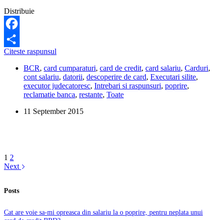
Distribuie
Facebook
Ce
Citeste raspunsul
Share
pot
BCR
,
card cumparaturi
,
card de credit
,
card salariu
,
Carduri
,
face
cont salariu
,
datorii
,
descoperire de card
,
Executari silite
,
sa
executor judecatoresc
,
Intrebari si raspunsuri
,
poprire
,
nu
reclamatie banca
,
restante
,
Toate
mi
se
11 September 2015
mai
opreasca
toti
banii
de
pe
1
2
cardul
Next
BCR,
daca
Posts
nu
am
poprire?
Cat are voie sa-mi opreasca din salariu la o poprire, pentru neplata unui