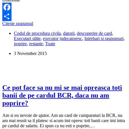
in
baza
de
Facebook
date
Se
Citeste raspunsul
la
Share
poate
Biroul
Codul de procedura civila
,
datorii
,
descoperire de card
,
pune
de
Executari silite
,
executor judecatoresc
,
Intrebari si raspunsuri
,
poprire
Credite?
poprire
,
restante
,
Toate
pe
salariu
3 November 2015
pentru
o
descoperire
de
cont?
Ce pot face sa nu mi se mai opreasca toti
banii de pe cardul BCR, daca nu am
poprire?
Am si eu nevoie de ajutor. Am un card de cumparaturi la BCR, nu
am mai reusit sa il platesc si acum imi opresc toti banii care imi intra
pe cardul de salariu. Ei spun ca nu esti o poprire,…