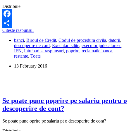
Ce
pot
Distribuie
sa
fac?
Facebook
Este
Citeste raspunsul
Share
posibil
banci
,
Biroul de Credit
,
Codul de procedura civila
,
datorii
,
sa-
descoperire de card
,
Executari silite
,
executor judecatoresc
,
mi
IFN
,
Intrebari si raspunsuri
,
poprire
,
reclamatie banca
,
fie
restante
,
Toate
oprit
tot
13 February 2016
salariul
pentru
neplata
unui
descoperit
de
card,
Se poate pune poprire pe salariu pentru o
dupa
descoperire de cont?
care
sa
fiu
Se poate pune oprire pe salariu pt o descoperire de cont?
si
pus
Distribuie