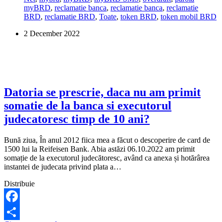
myBRD
,
reclamatie banca
,
reclamatie banca
,
reclamatie
BRD
,
reclamatie BRD
,
Toate
,
token BRD
,
token mobil BRD
2 December 2022
Datoria se prescrie, daca nu am primit
somatie de la banca si executorul
judecatoresc timp de 10 ani?
Bună ziua, În anul 2012 fiica mea a făcut o descoperire de card de
1500 lui la Reifeisen Bank. Abia astăzi 06.10.2022 am primit
somație de la executorul judecătoresc, având ca anexa și hotărârea
instantei de judecata privind plata a…
Distribuie
Facebook