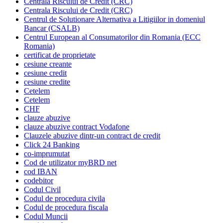
Centrala Riscului de Credit (CRC)
Centrala Riscului de Credit (CRC)
Centrul de Solutionare Alternativa a Litigiilor in domeniul
Bancar (CSALB)
Centrul European al Consumatorilor din Romania (ECC
Romania)
certificat de proprietate
cesiune creante
cesiune credit
cesiune credite
Cetelem
Cetelem
CHF
clauze abuzive
clauze abuzive contract Vodafone
Clauzele abuzive dintr-un contract de credit
Click 24 Banking
co-imprumutat
Cod de utilizator myBRD net
cod IBAN
codebitor
Codul Civil
Codul de procedura civila
Codul de procedura fiscala
Codul Muncii