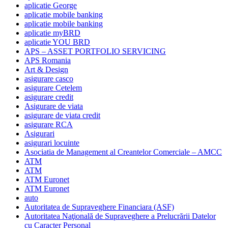
aplicatie George
aplicatie mobile banking
aplicatie mobile banking
aplicatie myBRD
aplicatie YOU BRD
APS – ASSET PORTFOLIO SERVICING
APS Romania
Art & Design
asigurare casco
asigurare Cetelem
asigurare credit
Asigurare de viata
asigurare de viata credit
asigurare RCA
Asigurari
asigurari locuinte
Asociatia de Management al Creantelor Comerciale – AMCC
ATM
ATM
ATM Euronet
ATM Euronet
auto
Autoritatea de Supraveghere Financiara (ASF)
Autoritatea Naţională de Supraveghere a Prelucrării Datelor
cu Caracter Personal