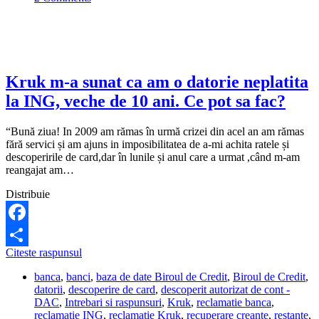
Kruk m-a sunat ca am o datorie neplatita
la ING, veche de 10 ani. Ce pot sa fac?
“Bună ziua! In 2009 am rămas în urmă crizei din acel an am rămas
fără servici și am ajuns in imposibilitatea de a-mi achita ratele și
descoperirile de card,dar în lunile și anul care a urmat ,când m-am
reangajat am…
Distribuie
Facebook
Kruk
Citeste raspunsul
Share
m-
banca
,
banci
,
baza de date Biroul de Credit
,
Biroul de Credit
,
a
datorii
,
descoperire de card
,
descoperit autorizat de cont -
sunat
DAC
,
Intrebari si raspunsuri
,
Kruk
,
reclamatie banca
,
ca
reclamatie ING
,
reclamatie Kruk
,
recuperare creante
,
restante
,
am