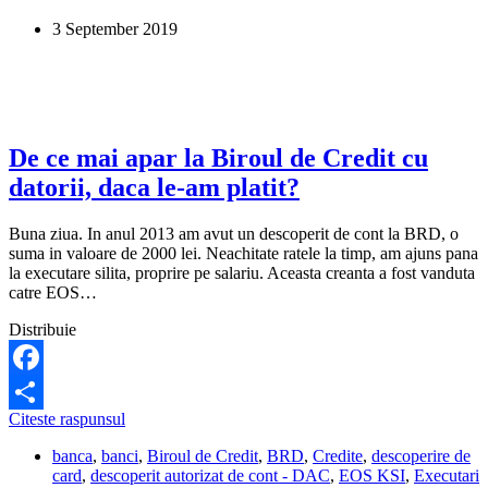
de
3 September 2019
card
in
cazul
decesului?
De ce mai apar la Biroul de Credit cu
datorii, daca le-am platit?
Buna ziua. In anul 2013 am avut un descoperit de cont la BRD, o
suma in valoare de 2000 lei. Neachitate ratele la timp, am ajuns pana
la executare silita, proprire pe salariu. Aceasta creanta a fost vanduta
catre EOS…
Distribuie
Facebook
De
Citeste raspunsul
Share
ce
banca
,
banci
,
Biroul de Credit
,
BRD
,
Credite
,
descoperire de
mai
card
,
descoperit autorizat de cont - DAC
,
EOS KSI
,
Executari
apar