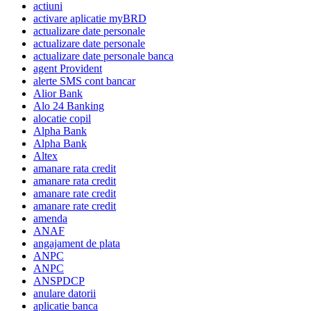
actiuni
activare aplicatie myBRD
actualizare date personale
actualizare date personale
actualizare date personale banca
agent Provident
alerte SMS cont bancar
Alior Bank
Alo 24 Banking
alocatie copil
Alpha Bank
Alpha Bank
Altex
amanare rata credit
amanare rata credit
amanare rate credit
amanare rate credit
amenda
ANAF
angajament de plata
ANPC
ANPC
ANSPDCP
anulare datorii
aplicatie banca