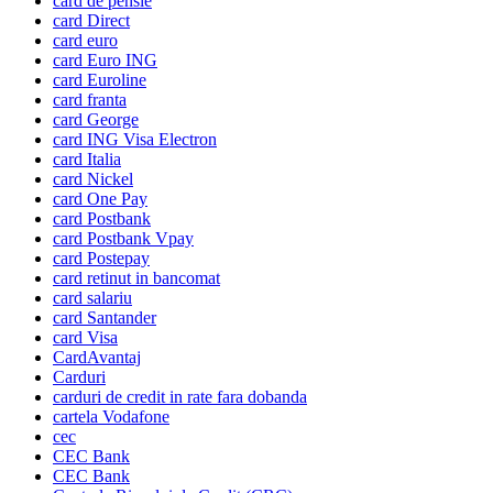
card de pensie
card Direct
card euro
card Euro ING
card Euroline
card franta
card George
card ING Visa Electron
card Italia
card Nickel
card One Pay
card Postbank
card Postbank Vpay
card Postepay
card retinut in bancomat
card salariu
card Santander
card Visa
CardAvantaj
Carduri
carduri de credit in rate fara dobanda
cartela Vodafone
cec
CEC Bank
CEC Bank