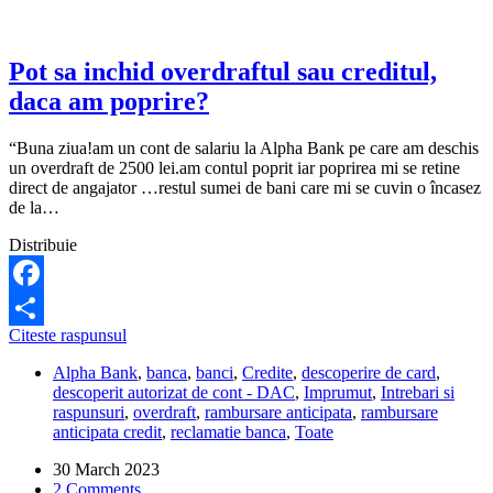
o
descoperire
de
card?
Pot sa inchid overdraftul sau creditul,
daca am poprire?
“Buna ziua!am un cont de salariu la Alpha Bank pe care am deschis
un overdraft de 2500 lei.am contul poprit iar poprirea mi se retine
direct de angajator …restul sumei de bani care mi se cuvin o încasez
de la…
Distribuie
Facebook
Pot
Citeste raspunsul
Share
sa
Alpha Bank
,
banca
,
banci
,
Credite
,
descoperire de card
,
inchid
descoperit autorizat de cont - DAC
,
Imprumut
,
Intrebari si
overdraftul
raspunsuri
,
overdraft
,
rambursare anticipata
,
rambursare
sau
anticipata credit
,
reclamatie banca
,
Toate
creditul,
daca
30 March 2023
am
2 Comments
poprire?