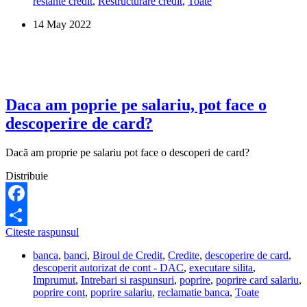
restante credit
,
Restructurare credit
,
Toate
salariul
din
14 May 2022
cont,
daca
am
avut
intarzieri
la
descoperirea
Daca am poprie pe salariu, pot face o
de
descoperire de card?
salariu?
Dacă am proprie pe salariu pot face o descoperi de card?
Distribuie
Facebook
Daca
Citeste raspunsul
Share
am
banca
,
banci
,
Biroul de Credit
,
Credite
,
descoperire de card
,
poprie
descoperit autorizat de cont - DAC
,
executare silita
,
pe
Imprumut
,
Intrebari si raspunsuri
,
poprire
,
poprire card salariu
,
salariu,
poprire cont
,
poprire salariu
,
reclamatie banca
,
Toate
pot
face