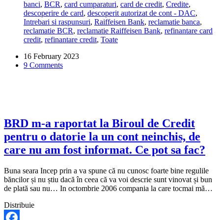
banci
,
BCR
,
card cumparaturi
,
card de credit
,
Credite
,
daca
descoperire de card
,
descoperit autorizat de cont - DAC
,
nu
Intrebari si raspunsuri
,
Raiffeisen Bank
,
reclamatie banca
,
pot
reclamatie BCR
,
reclamatie Raiffeisen Bank
,
refinantare card
inchide
credit
,
refinantare credit
,
Toate
descoperitul
de
16 February 2023
cont
9 Comments
la
o
refinantare?
BRD m-a raportat la Biroul de Credit
pentru o datorie la un cont neinchis, de
care nu am fost informat. Ce pot sa fac?
Buna seara Incep prin a va spune că nu cunosc foarte bine regulile
băncilor și nu știu dacă în ceea că va voi descrie sunt vinovat și bun
de plată sau nu… In octombrie 2006 compania la care tocmai mă…
Distribuie