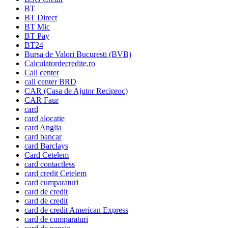
BT
BT Direct
BT Mic
BT Pay
BT24
Bursa de Valori Bucuresti (BVB)
Calculatordecredite.ro
Call center
call center BRD
CAR (Casa de Ajutor Reciproc)
CAR Faur
card
card alocatie
card Anglia
card bancar
card Barclays
Card Cetelem
card contactless
card credit Cetelem
card cumparaturi
card de credit
card de credit
card de credit American Express
card de cumparaturi