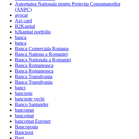
Autoritatea Nationala pentru Protectia Consumatorilor
(ANPC)
avocat
Axi card
B2Kapital
b2kapital portfolio
banca
banca
Banca Comerciala Romana
Banca Nationa a Romaniei
Banca Nationala a Romaniei
Banca Romaneasca
Banca Romaneasca
Banca Transilvania
Banca Transilvania
banci
bancnote
bancnote vechi
Banco Santander
bancomat
bancomat
bancomat Euronet
Bancoposta
Bancpost
Bani