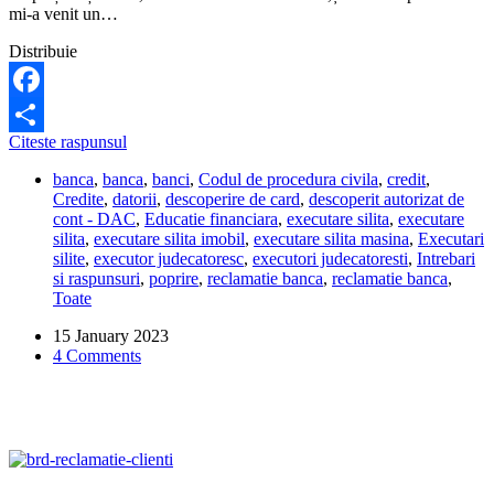
mi-a venit un…
sa
fac?
Distribuie
Facebook
Daca
Citeste raspunsul
Share
am
banca
,
banca
,
banci
,
Codul de procedura civila
,
credit
,
o
Credite
,
datorii
,
descoperire de card
,
descoperit autorizat de
datorie
cont - DAC
,
Educatie financiara
,
executare silita
,
executare
la
silita
,
executare silita imobil
,
executare silita masina
,
Executari
banca,
silite
,
executor judecatoresc
,
executori judecatoresti
,
Intrebari
ce
si raspunsuri
,
poprire
,
reclamatie banca
,
reclamatie banca
,
se
Toate
intampla
daca
15 January 2023
parintii
4 Comments
trec
casa
pe
numele
meu?