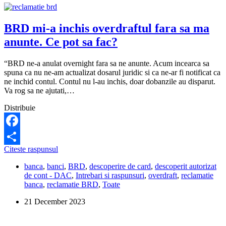
BRD mi-a inchis overdraftul fara sa ma
anunte. Ce pot sa fac?
“BRD ne-a anulat overnight fara sa ne anunte. Acum incearca sa
spuna ca nu ne-am actualizat dosarul juridic si ca ne-ar fi notificat ca
ne inchid contul. Contul nu l-au inchis, doar dobanzile au disparut.
Va rog sa ne ajutati,…
Distribuie
Facebook
BRD
Citeste raspunsul
Share
mi-
banca
,
banci
,
BRD
,
descoperire de card
,
descoperit autorizat
a
de cont - DAC
,
Intrebari si raspunsuri
,
overdraft
,
reclamatie
inchis
banca
,
reclamatie BRD
,
Toate
overdraftul
fara
21 December 2023
sa
ma
anunte.