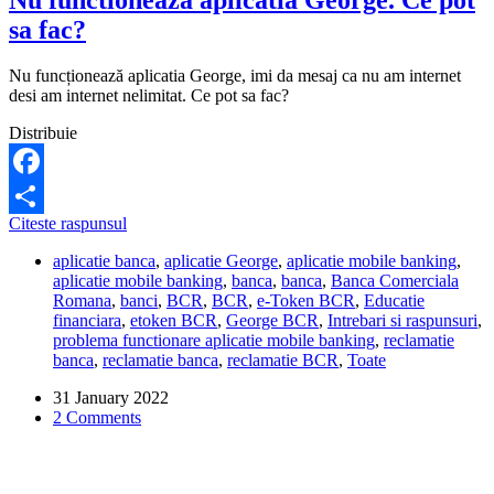
sa fac?
Nu funcționează aplicatia George, imi da mesaj ca nu am internet
desi am internet nelimitat. Ce pot sa fac?
Distribuie
Facebook
Nu
Citeste raspunsul
Share
functioneaza
aplicatie banca
,
aplicatie George
,
aplicatie mobile banking
,
aplicatia
aplicatie mobile banking
,
banca
,
banca
,
Banca Comerciala
George.
Romana
,
banci
,
BCR
,
BCR
,
e-Token BCR
,
Educatie
Ce
financiara
,
etoken BCR
,
George BCR
,
Intrebari si raspunsuri
,
pot
problema functionare aplicatie mobile banking
,
reclamatie
sa
banca
,
reclamatie banca
,
reclamatie BCR
,
Toate
fac?
31 January 2022
2 Comments