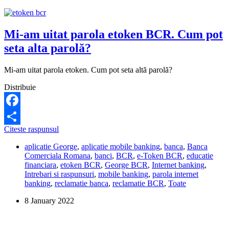
Mi-am uitat parola etoken BCR. Cum pot
seta alta parolă?
Mi-am uitat parola etoken. Cum pot seta altă parolă?
Distribuie
Facebook
Mi-
Citeste raspunsul
Share
am
aplicatie George
,
aplicatie mobile banking
,
banca
,
Banca
uitat
Comerciala Romana
,
banci
,
BCR
,
e-Token BCR
,
educatie
parola
financiara
,
etoken BCR
,
George BCR
,
Internet banking
,
etoken
Intrebari si raspunsuri
,
mobile banking
,
parola internet
BCR.
banking
,
reclamatie banca
,
reclamatie BCR
,
Toate
Cum
pot
8 January 2022
seta
alta
parolă?