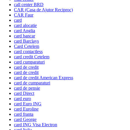
call center BRD
CAR (Casa de Ajutor Reciproc)
CAR Faur
card
card alocatie
card Anglia
card bancar
card Barclays
Card Cetelem
card contactless
card credit Cetelem
card cumparaturi
card de credit
card de credit
card de credit American Express
card de cumparaturi
card de pensie
card Direct
card euro
card Euro ING
card Euroline
card franta
card George
card ING Visa Electron
card Italia