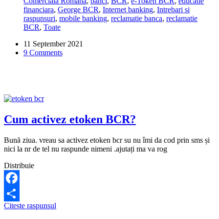
Comerciala Romana
,
banci
,
BCR
,
e-Token BCR
,
educatie
recuperez
financiara
,
George BCR
,
Internet banking
,
Intrebari si
parola
raspunsuri
,
mobile banking
,
reclamatie banca
,
reclamatie
etoken
BCR
,
Toate
BCR?
11 September 2021
9 Comments
Cum activez etoken BCR?
Bună ziua. vreau sa activez etoken bcr su nu îmi da cod prin sms și
nici la nr de tel nu raspunde nimeni .ajutați ma va rog
Distribuie
Facebook
Cum
Citeste raspunsul
Share
activez