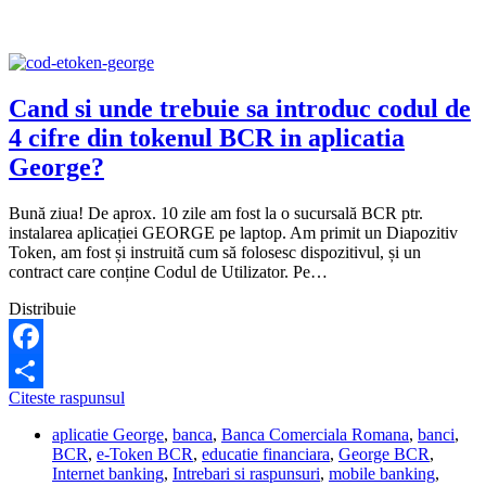
Cand si unde trebuie sa introduc codul de
4 cifre din tokenul BCR in aplicatia
George?
Bună ziua! De aprox. 10 zile am fost la o sucursală BCR ptr.
instalarea aplicației GEORGE pe laptop. Am primit un Diapozitiv
Token, am fost și instruită cum să folosesc dispozitivul, și un
contract care conține Codul de Utilizator. Pe…
Distribuie
Facebook
Cand
Citeste raspunsul
Share
si
aplicatie George
,
banca
,
Banca Comerciala Romana
,
banci
,
unde
BCR
,
e-Token BCR
,
educatie financiara
,
George BCR
,
trebuie
Internet banking
,
Intrebari si raspunsuri
,
mobile banking
,
sa