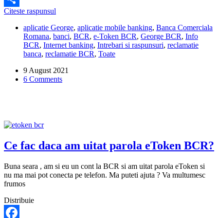
Pot
Citeste raspunsul
Share
sa
aplicatie George
,
aplicatie mobile banking
,
Banca Comerciala
obtin
Romana
,
banci
,
BCR
,
e-Token BCR
,
George BCR
,
Info
codul
BCR
,
Internet banking
,
Intrebari si raspunsuri
,
reclamatie
de
banca
,
reclamatie BCR
,
Toate
activare
eToken
9 August 2021
fara
6 Comments
sa
merg
la
o
unitate
BCR?
Ce fac daca am uitat parola eToken BCR?
Buna seara , am si eu un cont la BCR si am uitat parola eToken si
nu ma mai pot conecta pe telefon. Ma puteti ajuta ? Va multumesc
frumos
Distribuie