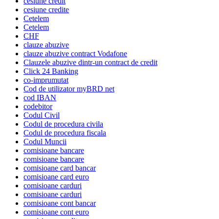
cesiune credit
cesiune credite
Cetelem
Cetelem
CHF
clauze abuzive
clauze abuzive contract Vodafone
Clauzele abuzive dintr-un contract de credit
Click 24 Banking
co-imprumutat
Cod de utilizator myBRD net
cod IBAN
codebitor
Codul Civil
Codul de procedura civila
Codul de procedura fiscala
Codul Muncii
comisioane bancare
comisioane bancare
comisioane card bancar
comisioane card euro
comisioane carduri
comisioane carduri
comisioane cont bancar
comisioane cont euro