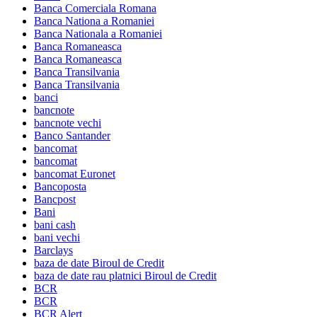
Banca Comerciala Romana
Banca Nationa a Romaniei
Banca Nationala a Romaniei
Banca Romaneasca
Banca Romaneasca
Banca Transilvania
Banca Transilvania
banci
bancnote
bancnote vechi
Banco Santander
bancomat
bancomat
bancomat Euronet
Bancoposta
Bancpost
Bani
bani cash
bani vechi
Barclays
baza de date Biroul de Credit
baza de date rau platnici Biroul de Credit
BCR
BCR
BCR Alert