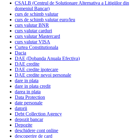
CSALB (Centrul de Solutionare Alternativa a Litigiilor din
domeniul Bancar)
curs de schimb valutar
curs de schimb valutar euro/leu
curs valutar BNR
curs valutar carduri
curs valutar Mastercard
curs valutar VISA
Curtea Constitutionala
Dacia
DAE (Dobanda Anuala Efectiva)
DAE credite
DAE credite ipotecare
DAE credite nevoi personale
dare in plata
dare in plata credit
darea in plata
Data Protection
date personale
datorii
Debt Collection Agency
depozit bancar
Depozite
deschidere cont online
descoperire de card