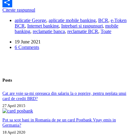
Facebook
Cum
Citeste raspunsul
Share
activez
aplicatie George
,
aplicatie mobile banking
,
BCR
,
e-Token
aplicatia
BCR
,
Internet banking
,
Intrebari si raspunsuri
,
mobile
e-
banking
,
reclamatie banca
,
reclamatie BCR
,
Toate
Token
BCR?
19 June 2021
6 Comments
Posts
Cat are voie sa-mi opreasca din salariu la o poprire, pentru neplata unui
card de credit BRD?
27 April 2015
Pot sa scot bani in Romania de pe un card Postbank Vpay emis in
Germania?
18 April 2020