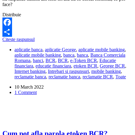
face?
Distribuie
Facebook
Mi
Citeste raspunsul
Share
s-
aplicatie banca
,
aplicatie George
,
aplicatie mobile banking
,
a
aplicatie mobile banking
,
banca
,
banca
,
Banca Comerciala
blocat
Romana
,
banci
,
BCR
,
BCR
,
e-Token BCR
,
Educatie
etokenul
financiara
,
educatie financiara
,
etoken BCR
,
George BCR
,
aplicatiei
Internet banking
,
Intrebari si raspunsuri
,
mobile banking
,
George
reclamatie banca
,
reclamatie banca
,
reclamatie BCR
,
Toate
BCR.
Ce
10 March 2022
pot
1 Comment
sa
fac?
Cum pot afla parola etoken BCR?