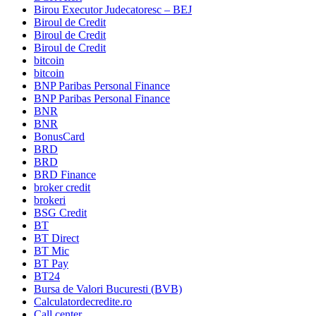
Birou Executor Judecatoresc – BEJ
Biroul de Credit
Biroul de Credit
Biroul de Credit
bitcoin
bitcoin
BNP Paribas Personal Finance
BNP Paribas Personal Finance
BNR
BNR
BonusCard
BRD
BRD
BRD Finance
broker credit
brokeri
BSG Credit
BT
BT Direct
BT Mic
BT Pay
BT24
Bursa de Valori Bucuresti (BVB)
Calculatordecredite.ro
Call center