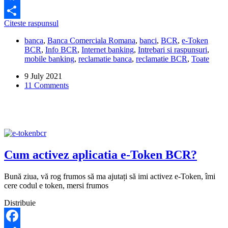
Facebook
Ce
Citeste raspunsul
Share
fac
banca
,
Banca Comerciala Romana
,
banci
,
BCR
,
e-Token
daca
BCR
,
Info BCR
,
Internet banking
,
Intrebari si raspunsuri
,
am
mobile banking
,
reclamatie banca
,
reclamatie BCR
,
Toate
uitat
parola
9 July 2021
eToken
11 Comments
BCR?
Cum activez aplicatia e-Token BCR?
Bună ziua, vă rog frumos să ma ajutați să imi activez e-Token, îmi
cere codul e token, mersi frumos
Distribuie