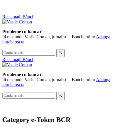
Skip
Reclamații Bănci
to
content
Probleme cu banca?
Iti raspunde Vasile Coman, jurnalist la Bancherul.ro
Adauga
intrebarea ta
Cauta
🔍
in
Reclamații Bănci
site
Probleme cu banca?
Iti raspunde Vasile Coman, jurnalist la Bancherul.ro
Adauga
intrebarea ta
Cauta
🔍
in
site
Category
e-Token BCR