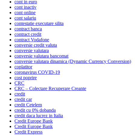
cont in euro
cont inactiv
cont online
cont salariu
contestatie executare silita
contract banca
contract credit
contract Vodafone
conversie credit valuta
conversie valutara
conversie valutara bancomat
conversie valutara dinamica (Dynamic Currency Conversion)
coplatitor
coronavirus COVID-19
cost poprire
CRC
CRC – Colectare Recuperare Creante
credit
credit car
credit Cetelem
credit cu 0% dobanda
credit daca lucrez in Italia
Credit Europe Bank
Credit Europe Bank
Credit Express