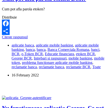
Cum pot afla parola etoken?
Distribuie
Facebook
Cum
Citeste raspunsul
Share
pot
aplicatie banca
,
aplicatie mobile banking
,
aplicatie mobile
afla
banking
,
banca
,
banca
,
Banca Comerciala Romana
,
banci
,
parola
BCR
,
e-Token BCR
,
Educatie financiara
,
etoken BCR
,
etoken
George BCR
,
Intrebari si raspunsuri
,
mobile banking
,
mobile
BCR?
token
,
problema functionare aplicatie mobile banking
,
reclamatie banca
,
reclamatie banca
,
reclamatie BCR
,
Toate
16 February 2022
Nu functioneaza aplicatia George. Ce pot