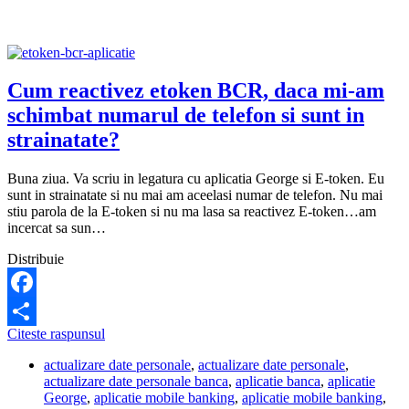
Cum reactivez etoken BCR, daca mi-am
schimbat numarul de telefon si sunt in
strainatate?
Buna ziua. Va scriu in legatura cu aplicatia George si E-token. Eu
sunt in strainatate si nu mai am aceelasi numar de telefon. Nu mai
stiu parola de la E-token si nu ma lasa sa reactivez E-token…am
incercat sa sun…
Distribuie
Facebook
Cum
Citeste raspunsul
Share
reactivez
actualizare date personale
,
actualizare date personale
,
etoken
actualizare date personale banca
,
aplicatie banca
,
aplicatie
BCR,
George
,
aplicatie mobile banking
,
aplicatie mobile banking
,
daca