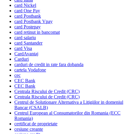
card Nickel
card One Pay
card Postbank
card Postbank Vpay
card Postepay
card retinut in bancomat
card salariu
card Santander
card Visa
CardAvantaj
Carduri
carduri de credit in rate fara dobanda
cartela Vodafone
cec
CEC Bank
CEC Bank
Centrala Riscului de Credit (CRC)
Centrala Riscului de Credit (CRC)
Centrul de Solutionare Alternativa a Litigiilor in domeniul
Bancar (CSALB)
Centrul European al Consumatorilor din Romania (ECC
Romania)
certificat de proprietate
cesiune creante