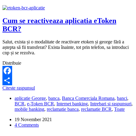
Cum se reactiveaza aplicatia eToken
BCR?
Salut, exista și o modalitate de reactivare etoken și george fără a
aștepta să fii transferat? Exista înainte, tot prin telefon, sa introduci
cnp și se rezolva.
Distribuie
Facebook
Cum
Citeste raspunsul
Share
se
aplicatie George
,
banca
,
Banca Comerciala Romana
,
banci
,
reactiveaza
BCR
,
e-Token BCR
,
Internet banking
,
Intrebari si raspunsuri
,
aplicatia
mobile banking
,
reclamatie banca
,
reclamatie BCR
,
Toate
eToken
BCR?
19 November 2021
4 Comments