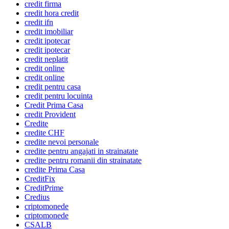
credit firma
credit hora credit
credit ifn
credit imobiliar
credit ipotecar
credit ipotecar
credit neplatit
credit online
credit online
credit pentru casa
credit pentru locuinta
Credit Prima Casa
credit Provident
Credite
credite CHF
credite nevoi personale
credite pentru angajati in strainatate
credite pentru romanii din strainatate
credite Prima Casa
CreditFix
CreditPrime
Credius
criptomonede
criptomonede
CSALB