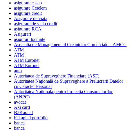
asigurare casco
asigurare Cetelem
asigurare credit
Asigurare de viata
asigurare de viata credit
asigurare RCA
Asigurari
asigurari locuinte
Asociatia de Management al Creantelor Comerciale – AMCC
ATM
ATM
ATM Euronet
ATM Euronet
auto
Autoritatea de Supraveghere Financiara (ASF)
Autoritatea Naţională de Supraveghere a Prelucrării Datelor
cu Caracter Personal
Autoritatea Nationala pentru Protectia Consumatorilor
(ANPC)
avocat
Axi card
B2Kapital
b2kapital portfolio
banca
banca