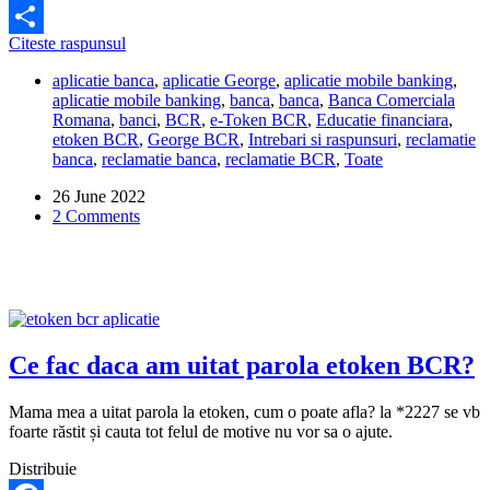
Facebook
Cum
Citeste raspunsul
Share
pot
aplicatie banca
,
aplicatie George
,
aplicatie mobile banking
,
sa
aplicatie mobile banking
,
banca
,
banca
,
Banca Comerciala
reactivez
Romana
,
banci
,
BCR
,
e-Token BCR
,
Educatie financiara
,
aplicatia
etoken BCR
,
George BCR
,
Intrebari si raspunsuri
,
reclamatie
eToken
banca
,
reclamatie banca
,
reclamatie BCR
,
Toate
BCR?
26 June 2022
2 Comments
Ce fac daca am uitat parola etoken BCR?
Mama mea a uitat parola la etoken, cum o poate afla? la *2227 se vb
foarte răstit și cauta tot felul de motive nu vor sa o ajute.
Distribuie