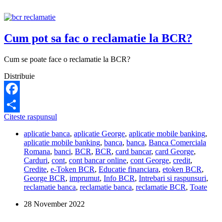
intr-
un
sediu
BCR?
Cum pot sa fac o reclamatie la BCR?
Cum se poate face o reclamatie la BCR?
Distribuie
Facebook
Cum
Citeste raspunsul
Share
pot
aplicatie banca
,
aplicatie George
,
aplicatie mobile banking
,
sa
aplicatie mobile banking
,
banca
,
banca
,
Banca Comerciala
fac
Romana
,
banci
,
BCR
,
BCR
,
card bancar
,
card George
,
o
Carduri
,
cont
,
cont bancar online
,
cont George
,
credit
,
reclamatie
Credite
,
e-Token BCR
,
Educatie financiara
,
etoken BCR
,
la
George BCR
,
imprumut
,
Info BCR
,
Intrebari si raspunsuri
,
BCR?
reclamatie banca
,
reclamatie banca
,
reclamatie BCR
,
Toate
28 November 2022