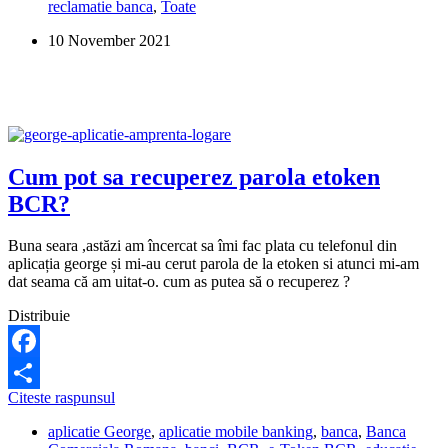
reclamatie banca
,
Toate
introduc
codul
10 November 2021
de
4
cifre
din
tokenul
BCR
in
aplicatia
Cum pot sa recuperez parola etoken
George?
BCR?
Buna seara ,astăzi am încercat sa îmi fac plata cu telefonul din
aplicația george și mi-au cerut parola de la etoken si atunci mi-am
dat seama că am uitat-o. cum as putea să o recuperez ?
Distribuie
Facebook
Cum
Citeste raspunsul
Share
pot
aplicatie George
,
aplicatie mobile banking
,
banca
,
Banca
sa