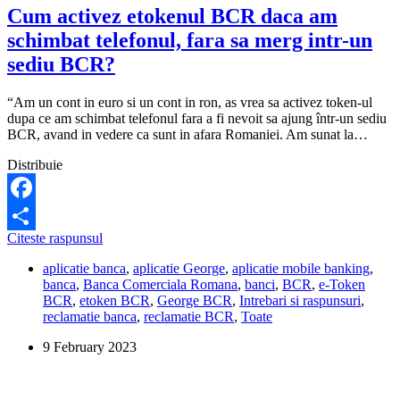
Cum activez etokenul BCR daca am
schimbat telefonul, fara sa merg intr-un
sediu BCR?
“Am un cont in euro si un cont in ron, as vrea sa activez token-ul
dupa ce am schimbat telefonul fara a fi nevoit sa ajung într-un sediu
BCR, avand in vedere ca sunt in afara Romaniei. Am sunat la…
Distribuie
Facebook
Cum
Citeste raspunsul
Share
activez
aplicatie banca
,
aplicatie George
,
aplicatie mobile banking
,
etokenul
banca
,
Banca Comerciala Romana
,
banci
,
BCR
,
e-Token
BCR
BCR
,
etoken BCR
,
George BCR
,
Intrebari si raspunsuri
,
daca
reclamatie banca
,
reclamatie BCR
,
Toate
am
schimbat
9 February 2023
telefonul,
fara
sa
merg