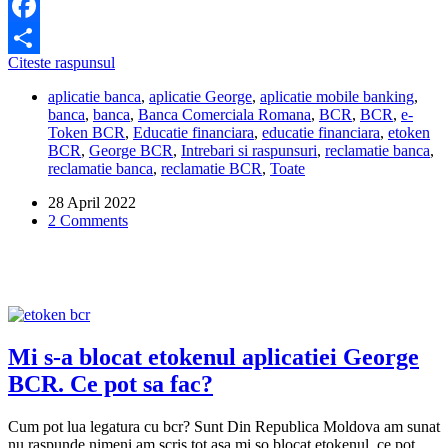
Facebook
Ce
Citeste raspunsul
Share
fac
aplicatie banca
,
aplicatie George
,
aplicatie mobile banking
,
daca
banca
,
banca
,
Banca Comerciala Romana
,
BCR
,
BCR
,
e-
am
Token BCR
,
Educatie financiara
,
educatie financiara
,
etoken
uitat
BCR
,
George BCR
,
Intrebari si raspunsuri
,
reclamatie banca
,
parola
reclamatie banca
,
reclamatie BCR
,
Toate
etoken
BCR?
28 April 2022
2 Comments
Mi s-a blocat etokenul aplicatiei George
BCR. Ce pot sa fac?
Cum pot lua legatura cu bcr? Sunt Din Republica Moldova am sunat
nu raspunde nimeni am scris tot asa mi so blocat etokenul, ce pot