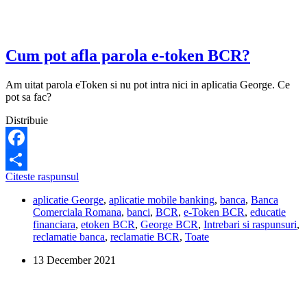
Cum pot afla parola e-token BCR?
Am uitat parola eToken si nu pot intra nici in aplicatia George. Ce
pot sa fac?
Distribuie
Facebook
Cum
Citeste raspunsul
Share
pot
aplicatie George
,
aplicatie mobile banking
,
banca
,
Banca
afla
Comerciala Romana
,
banci
,
BCR
,
e-Token BCR
,
educatie
parola
financiara
,
etoken BCR
,
George BCR
,
Intrebari si raspunsuri
,
e-
reclamatie banca
,
reclamatie BCR
,
Toate
token
BCR?
13 December 2021