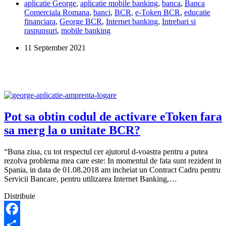
aplicatie George
,
aplicatie mobile banking
,
banca
,
Banca
etoken
Comerciala Romana
,
banci
,
BCR
,
e-Token BCR
,
educatie
BCR?
financiara
,
George BCR
,
Internet banking
,
Intrebari si
raspunsuri
,
mobile banking
11 September 2021
Pot sa obtin codul de activare eToken fara
sa merg la o unitate BCR?
“Buna ziua, cu tot respectul cer ajutorul d-voastra pentru a putea
rezolva problema mea care este: In momentul de fata sunt rezident in
Spania, in data de 01.08.2018 am incheiat un Contract Cadru pentru
Servicii Bancare, pentru utilizarea Internet Banking,…
Distribuie
Facebook