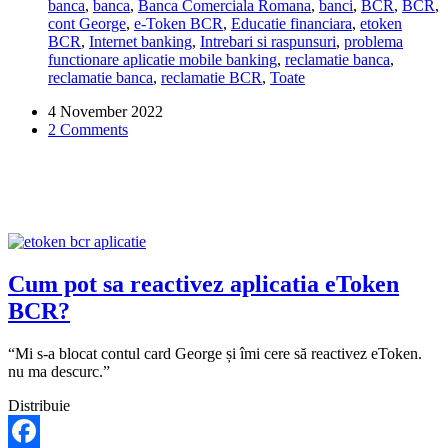
banca
,
banca
,
Banca Comerciala Romana
,
banci
,
BCR
,
BCR
,
mi-
cont George
,
e-Token BCR
,
Educatie financiara
,
etoken
am
BCR
,
Internet banking
,
Intrebari si raspunsuri
,
problema
schimbat
functionare aplicatie mobile banking
,
reclamatie banca
,
numarul
reclamatie banca
,
reclamatie BCR
,
Toate
de
telefon
4 November 2022
si
2 Comments
sunt
in
strainatate?
Cum pot sa reactivez aplicatia eToken
BCR?
“Mi s-a blocat contul card George și îmi cere să reactivez eToken.
nu ma descurc.”
Distribuie