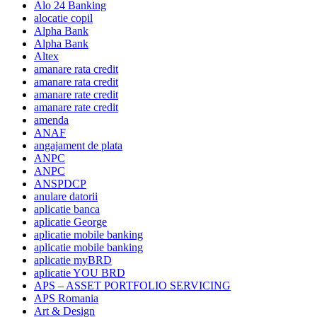
Alo 24 Banking
alocatie copil
Alpha Bank
Alpha Bank
Altex
amanare rata credit
amanare rata credit
amanare rate credit
amanare rate credit
amenda
ANAF
angajament de plata
ANPC
ANPC
ANSPDCP
anulare datorii
aplicatie banca
aplicatie George
aplicatie mobile banking
aplicatie mobile banking
aplicatie myBRD
aplicatie YOU BRD
APS – ASSET PORTFOLIO SERVICING
APS Romania
Art & Design