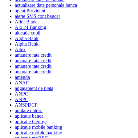
actualizare date personale banca
agent Provident
alerte SMS cont bancar
Alior Bank
Alo 24 Banking
alocatie copil
Alpha Bank
Alpha Bank
Altex
amanare rata credit
amanare rata credit
amanare rate credit
amanare rate credit
amenda
ANAF
angajament de plata
ANPC
ANPC
ANSPDCP
anulare datorii
aplicatie banca
aplicatie George
aplicatie mobile banking
aplicatie mobile banking