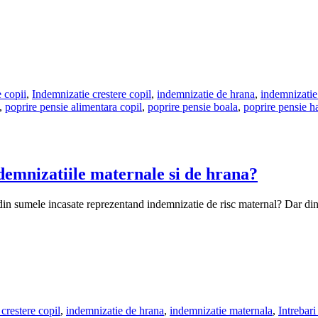
 copii
,
Indemnizatie crestere copil
,
indemnizatie de hrana
,
indemnizatie
,
poprire pensie alimentara copil
,
poprire pensie boala
,
poprire pensie h
indemnizatiile maternale si de hrana?
a din sumele incasate reprezentand indemnizatie de risc maternal? Dar di
crestere copil
,
indemnizatie de hrana
,
indemnizatie maternala
,
Intrebari