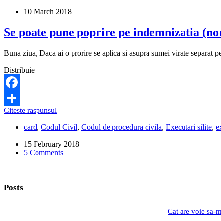
pe
10 March 2018
salariu
se
Se poate pune poprire pe indemnizatia (n
pot
retine
indemnizatiile
Buna ziua, Daca ai o prorire se aplica si asupra sumei virate separat
maternale
si
Distribuie
de
hrana?
Facebook
Se
Citeste raspunsul
Share
poate
card
,
Codul Civil
,
Codul de procedura civila
,
Executari silite
,
e
pune
poprire
15 February 2018
pe
5 Comments
indemnizatia
(norma)
de
hrana?
Posts
Cat are voie sa-m