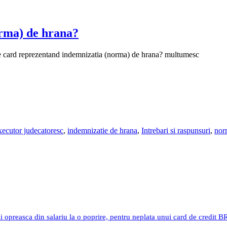
orma) de hrana?
 pe card reprezentand indemnizatia (norma) de hrana? multumesc
xecutor judecatoresc
,
indemnizatie de hrana
,
Intrebari si raspunsuri
,
nor
i opreasca din salariu la o poprire, pentru neplata unui card de credit 