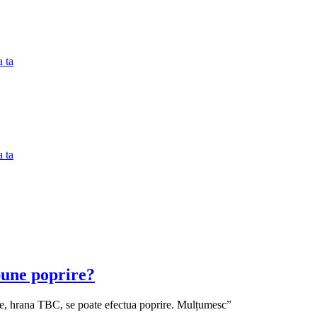
 ta
 ta
pune poprire?
tie, hrana TBC, se poate efectua poprire. Mulțumesc”