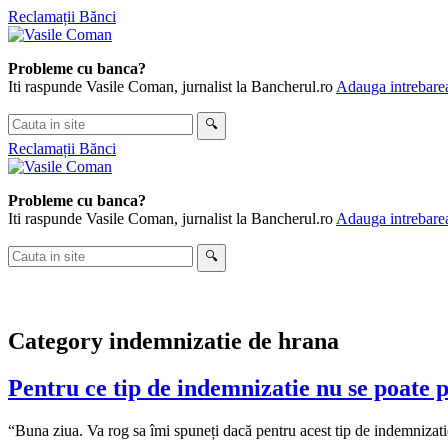
Skip
Reclamații Bănci
to
content
Probleme cu banca?
Iti raspunde Vasile Coman, jurnalist la Bancherul.ro
Adauga intrebarea
Cauta
🔍
in
Reclamații Bănci
site
Probleme cu banca?
Iti raspunde Vasile Coman, jurnalist la Bancherul.ro
Adauga intrebarea
Cauta
🔍
in
site
Category
indemnizatie de hrana
Pentru ce tip de indemnizatie nu se poate 
“Buna ziua. Va rog sa îmi spuneți dacă pentru acest tip de indemniza