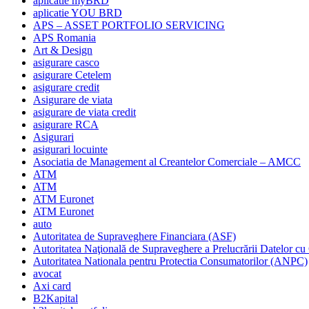
aplicatie myBRD
aplicatie YOU BRD
APS – ASSET PORTFOLIO SERVICING
APS Romania
Art & Design
asigurare casco
asigurare Cetelem
asigurare credit
Asigurare de viata
asigurare de viata credit
asigurare RCA
Asigurari
asigurari locuinte
Asociatia de Management al Creantelor Comerciale – AMCC
ATM
ATM
ATM Euronet
ATM Euronet
auto
Autoritatea de Supraveghere Financiara (ASF)
Autoritatea Naţională de Supraveghere a Prelucrării Datelor cu
Autoritatea Nationala pentru Protectia Consumatorilor (ANPC)
avocat
Axi card
B2Kapital