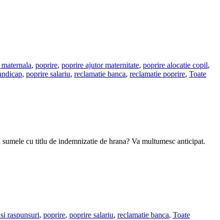
 maternala
,
poprire
,
poprire ajutor maternitate
,
poprire alocatie copil
,
andicap
,
poprire salariu
,
reclamatie banca
,
reclamatie poprire
,
Toate
n sumele cu titlu de indemnizatie de hrana? Va multumesc anticipat.
 si raspunsuri
,
poprire
,
poprire salariu
,
reclamatie banca
,
Toate