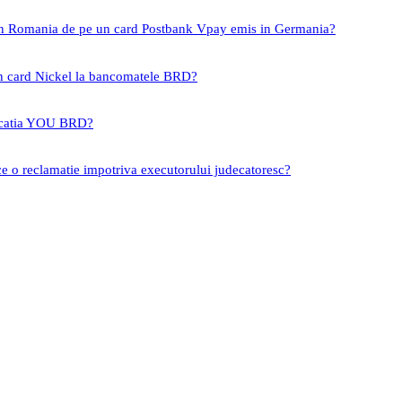
 in Romania de pe un card Postbank Vpay emis in Germania?
un card Nickel la bancomatele BRD?
icatia YOU BRD?
ce o reclamatie impotriva executorului judecatoresc?