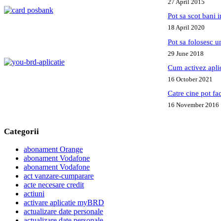
27 April 2015
Pot sa scot bani
18 April 2020
Pot sa folosesc 
29 June 2018
Cum activez apl
16 October 2021
Catre cine pot fa
16 November 2016
Categorii
abonament Orange
abonament Vodafone
abonament Vodafone
act vanzare-cumparare
acte necesare credit
actiuni
activare aplicatie myBRD
actualizare date personale
actualizare date personale