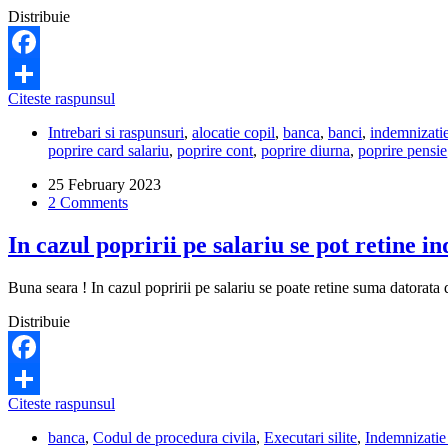
Distribuie
Facebook
Pentru
Citeste raspunsul
Share
ce
Intrebari si raspunsuri
,
alocatie copil
,
banca
,
banci
,
indemnizatie
tip
poprire card salariu
,
poprire cont
,
poprire diurna
,
poprire pensie
de
indemnizatie
25 February 2023
nu
2 Comments
se
poate
In cazul popririi pe salariu se pot retine 
pune
poprire?
Buna seara ! In cazul popririi pe salariu se poate retine suma datorat
Distribuie
Facebook
In
Citeste raspunsul
Share
cazul
banca
,
Codul de procedura civila
,
Executari silite
,
Indemnizatie 
popririi