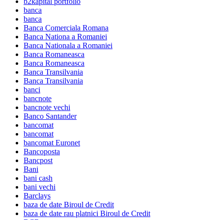
b2kapital portfolio
banca
banca
Banca Comerciala Romana
Banca Nationa a Romaniei
Banca Nationala a Romaniei
Banca Romaneasca
Banca Romaneasca
Banca Transilvania
Banca Transilvania
banci
bancnote
bancnote vechi
Banco Santander
bancomat
bancomat
bancomat Euronet
Bancoposta
Bancpost
Bani
bani cash
bani vechi
Barclays
baza de date Biroul de Credit
baza de date rau platnici Biroul de Credit