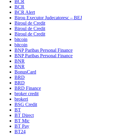
BCR
BCR
BCR Alert
Birou Executor Judecatoresc – BEJ
Biroul de Credit
Biroul de Credit
Biroul de Credit
bitcoin
bitcoin
BNP Paribas Personal Finance
BNP Paribas Personal Finance
BNR
BNR
BonusCard
BRD
BRD
BRD Finance
broker credit
brokeri
BSG Credit
BT
BT Direct
BT Mic
BT Pay
BT24