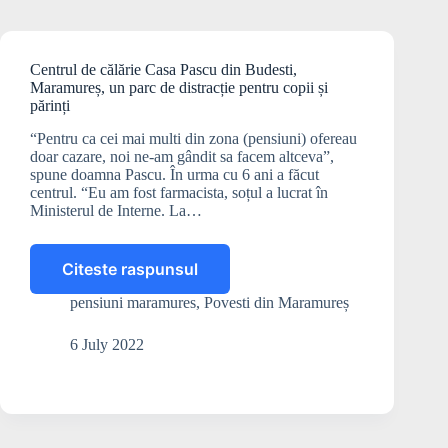
Centrul de călărie Casa Pascu din Budesti,
Maramureș, un parc de distracție pentru copii și
părinți
“Pentru ca cei mai multi din zona (pensiuni) ofereau
doar cazare, noi ne-am gândit sa facem altceva”,
spune doamna Pascu. În urma cu 6 ani a făcut
centrul. “Eu am fost farmacista, soțul a lucrat în
Ministerul de Interne. La…
Citeste raspunsul
Centrul
de
pensiuni maramures
,
Povesti din Maramureș
călărie
Casa
6 July 2022
Pascu
din
Budesti,
Maramureș,
un