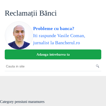
Skip
to
content
Reclamații Bănci
Probleme cu banca?
Iti raspunde Vasile Coman,
jurnalist la Bancherul.ro
Adauga intrebarea ta
🔍
Cauta
in
site
Category
pensiuni maramures