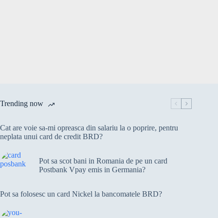
parc
de
distracție
pentru
copii
și
părinți
Trending now
Cat are voie sa-mi opreasca din salariu la o poprire, pentru
neplata unui card de credit BRD?
Pot sa scot bani in Romania de pe un card
Postbank Vpay emis in Germania?
Pot sa folosesc un card Nickel la bancomatele BRD?