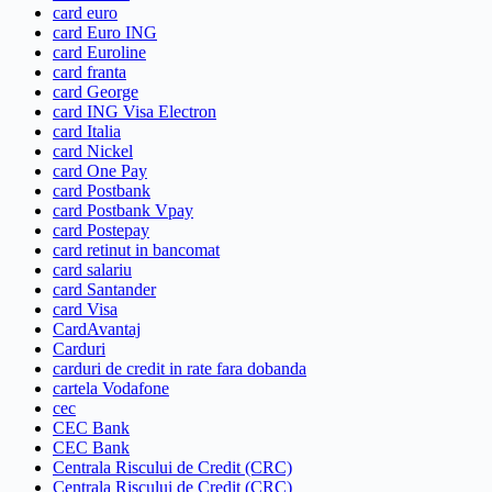
card euro
card Euro ING
card Euroline
card franta
card George
card ING Visa Electron
card Italia
card Nickel
card One Pay
card Postbank
card Postbank Vpay
card Postepay
card retinut in bancomat
card salariu
card Santander
card Visa
CardAvantaj
Carduri
carduri de credit in rate fara dobanda
cartela Vodafone
cec
CEC Bank
CEC Bank
Centrala Riscului de Credit (CRC)
Centrala Riscului de Credit (CRC)