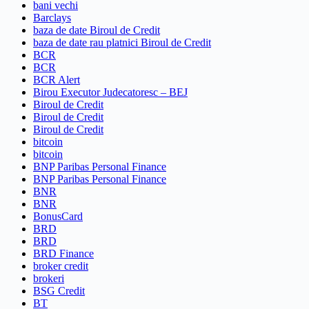
bani vechi
Barclays
baza de date Biroul de Credit
baza de date rau platnici Biroul de Credit
BCR
BCR
BCR Alert
Birou Executor Judecatoresc – BEJ
Biroul de Credit
Biroul de Credit
Biroul de Credit
bitcoin
bitcoin
BNP Paribas Personal Finance
BNP Paribas Personal Finance
BNR
BNR
BonusCard
BRD
BRD
BRD Finance
broker credit
brokeri
BSG Credit
BT