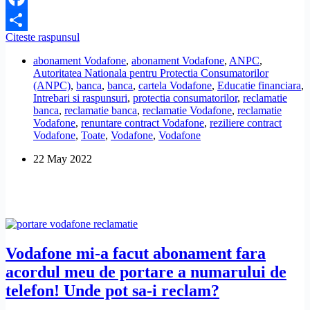
Facebook
Vodafone
Citeste raspunsul
Share
mi-
abonament Vodafone
,
abonament Vodafone
,
ANPC
,
a
Autoritatea Nationala pentru Protectia Consumatorilor
prelungit
(ANPC)
,
banca
,
banca
,
cartela Vodafone
,
Educatie financiara
,
abonamentul
Intrebari si raspunsuri
,
protectia consumatorilor
,
reclamatie
fara
banca
,
reclamatie banca
,
reclamatie Vodafone
,
reclamatie
sa
Vodafone
,
renuntare contract Vodafone
,
reziliere contract
ma
Vodafone
,
Toate
,
Vodafone
,
Vodafone
anunte
si
22 May 2022
nu-
mi
raspunde
la
telefon.
Unde
pot
depune
Vodafone mi-a facut abonament fara
o
acordul meu de portare a numarului de
reclamatie?
telefon! Unde pot sa-i reclam?