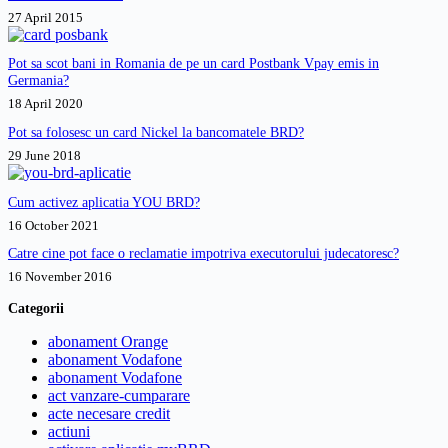
Ce
27 April 2015
pot
sa
fac?
Pot sa scot bani in Romania de pe un card Postbank Vpay emis in
Germania?
18 April 2020
Pot sa folosesc un card Nickel la bancomatele BRD?
29 June 2018
Cum activez aplicatia YOU BRD?
16 October 2021
Catre cine pot face o reclamatie impotriva executorului judecatoresc?
16 November 2016
Categorii
abonament Orange
abonament Vodafone
abonament Vodafone
act vanzare-cumparare
acte necesare credit
actiuni