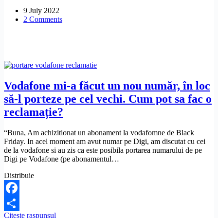
Ce
9 July 2022
pot
2 Comments
sa
fac?
Vodafone mi-a făcut un nou număr, în loc
să-l porteze pe cel vechi. Cum pot sa fac o
reclamație?
“Buna, Am achizitionat un abonament la vodafomne de Black
Friday. In acel moment am avut numar pe Digi, am discutat cu cei
de la vodafone si au zis ca este posibila portarea numarului de pe
Digi pe Vodafone (pe abonamentul…
Distribuie
Facebook
Vodafone
Citeste raspunsul