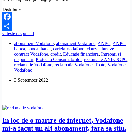
Distribuie
Facebook
Pot
Citeste raspunsul
Share
sa
abonament Vodafone
,
abonament Vodafone
,
ANPC
,
ANPC
,
cer
banca
,
banca
,
banci
,
cartela Vodafone
,
clauze abuzive
despagubiri
contract Vodafone
,
credit
,
Educatie financiara
,
Intrebari si
Vodafone,
raspunsuri
,
Protectia Consumatorilor
,
reclamatie ANPC/OPC
,
daca
reclamatie Vodafone
,
reclamatie Vodafone
,
Toate
,
Vodafone
,
nu
Vodafone
am
putut
3 September 2022
folosi
numarul
de
telefon,
din
vina
lor?
In loc de o marire de internet, Vodafone
mi-a facut un alt abonament, fara sa stiu.