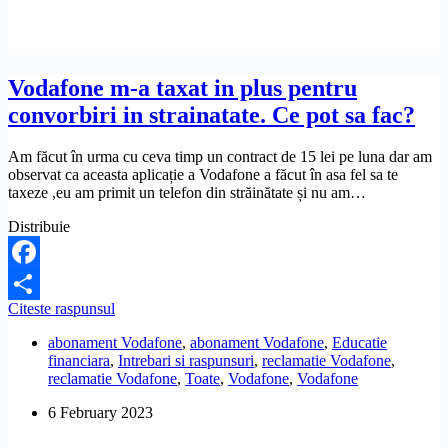
Vodafone m-a taxat in plus pentru
convorbiri in strainatate. Ce pot sa fac?
Am făcut în urma cu ceva timp un contract de 15 lei pe luna dar am
observat ca aceasta aplicație a Vodafone a făcut în asa fel sa te
taxeze ,eu am primit un telefon din străinătate și nu am…
Distribuie
Facebook
Vodafone
Citeste raspunsul
Share
m-
abonament Vodafone
,
abonament Vodafone
,
Educatie
a
financiara
,
Intrebari si raspunsuri
,
reclamatie Vodafone
,
taxat
reclamatie Vodafone
,
Toate
,
Vodafone
,
Vodafone
in
plus
6 February 2023
pentru
convorbiri