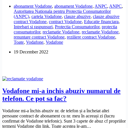
nu
abonament Vodafone
,
abonament Vodafone
,
ANPC
,
ANPC
,
vrea
Autoritatea Nationala pentru Protectia Consumatorilor
sa-
(ANPC)
,
cartela Vodafone
,
clauze abuzive
,
clauze abuzive
mi
contract Vodafone
,
contract Vodafone
,
Educatie financiara
,
inchida
Intrebari si raspunsuri
,
Protectia Consumatorilor
,
protectia
abonamentul!
consumatorilor
,
reclamatie Vodafone
,
reclamatie Vodafone
,
Ce
renuntare contract Vodafone
,
reziliere contract Vodafone
,
pot
Toate
,
Vodafone
,
Vodafone
sa
fac?
19 December 2022
Vodafone mi-a inchis abuziv numarul de
telefon. Ce pot sa fac?
Vodafone mi-a închis abuziv nr. de telefon și a încheiat altei
persoane contract de abonament cu nr. meu în aceeași zi (lucru
confirmat de Vodafone telefonic). Sunt 3 capete de abuz cf propriilor
termeni Vodafone din link. Toate acestea le-am…