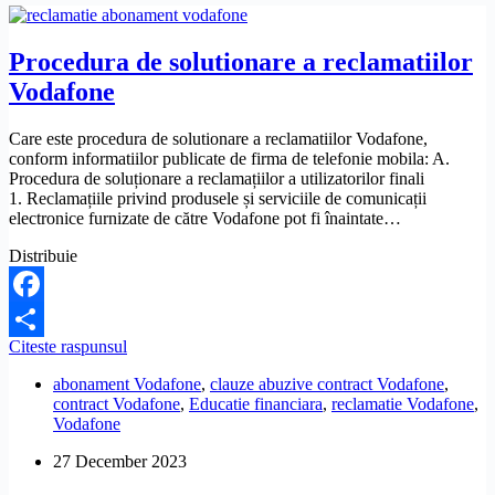
Procedura de solutionare a reclamatiilor
Vodafone
Care este procedura de solutionare a reclamatiilor Vodafone,
conform informatiilor publicate de firma de telefonie mobila: A.
Procedura de soluționare a reclamațiilor a utilizatorilor finali
1. Reclamațiile privind produsele și serviciile de comunicații
electronice furnizate de către Vodafone pot fi înaintate…
Distribuie
Facebook
Procedura
Citeste raspunsul
Share
de
abonament Vodafone
,
clauze abuzive contract Vodafone
,
solutionare
contract Vodafone
,
Educatie financiara
,
reclamatie Vodafone
,
a
Vodafone
reclamatiilor
Vodafone
27 December 2023