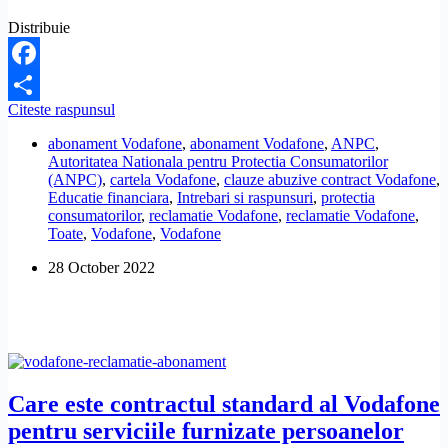
Distribuie
Facebook
Vodafone
Citeste raspunsul
Share
mi-
abonament Vodafone
,
abonament Vodafone
,
ANPC
,
a
Autoritatea Nationala pentru Protectia Consumatorilor
inchis
(ANPC)
,
cartela Vodafone
,
clauze abuzive contract Vodafone
,
abuziv
Educatie financiara
,
Intrebari si raspunsuri
,
protectia
numarul
consumatorilor
,
reclamatie Vodafone
,
reclamatie Vodafone
,
de
Toate
,
Vodafone
,
Vodafone
telefon.
Ce
28 October 2022
pot
sa
fac?
Care este contractul standard al Vodafone
pentru serviciile furnizate persoanelor