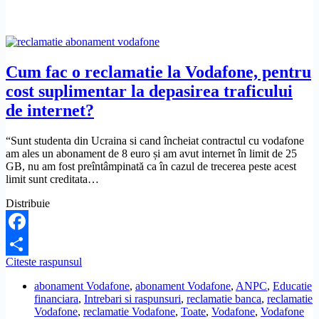
in
strainatate.
Ce
pot
sa
fac?
Cum fac o reclamatie la Vodafone, pentru
cost suplimentar la depasirea traficului
de internet?
“Sunt studenta din Ucraina si cand încheiat contractul cu vodafone
am ales un abonament de 8 euro și am avut internet în limit de 25
GB, nu am fost preîntâmpinată ca în cazul de trecerea peste acest
limit sunt creditata…
Distribuie
Facebook
Cum
Citeste raspunsul
Share
fac
abonament Vodafone
,
abonament Vodafone
,
ANPC
,
Educatie
o
financiara
,
Intrebari si raspunsuri
,
reclamatie banca
,
reclamatie
reclamatie
Vodafone
,
reclamatie Vodafone
,
Toate
,
Vodafone
,
Vodafone
la