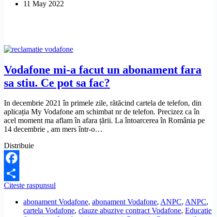
11 May 2022
la
3
numere
de
telefon!
Cum
pot
face
Vodafone mi-a facut un abonament fara
reclamatie
sa stiu. Ce pot sa fac?
In decembrie 2021 în primele zile, rătăcind cartela de telefon, din
aplicația My Vodafone am schimbat nr de telefon. Precizez ca în
acel moment ma aflam în afara țării. La întoarcerea în România pe
14 decembrie , am mers într-o…
Distribuie
Facebook
Vodafone
Citeste raspunsul
Share
mi-
abonament Vodafone
,
abonament Vodafone
,
ANPC
,
ANPC
,
a
cartela Vodafone
,
clauze abuzive contract Vodafone
,
Educatie
facut