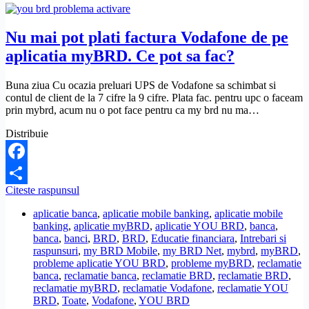
fara
sa
stiu.
Nu mai pot plati factura Vodafone de pe
Pot
aplicatia myBRD. Ce pot sa fac?
sa
reziliez
contractul?
Buna ziua Cu ocazia preluari UPS de Vodafone sa schimbat si
contul de client de la 7 cifre la 9 cifre. Plata fac. pentru upc o faceam
prin mybrd, acum nu o pot face pentru ca my brd nu ma…
Distribuie
Facebook
Nu
Citeste raspunsul
Share
mai
aplicatie banca
,
aplicatie mobile banking
,
aplicatie mobile
pot
banking
,
aplicatie myBRD
,
aplicatie YOU BRD
,
banca
,
plati
banca
,
banci
,
BRD
,
BRD
,
Educatie financiara
,
Intrebari si
factura
raspunsuri
,
my BRD Mobile
,
my BRD Net
,
mybrd
,
myBRD
,
Vodafone
probleme aplicatie YOU BRD
,
probleme myBRD
,
reclamatie
de
banca
,
reclamatie banca
,
reclamatie BRD
,
reclamatie BRD
,
pe
reclamatie myBRD
,
reclamatie Vodafone
,
reclamatie YOU
aplicatia
BRD
,
Toate
,
Vodafone
,
YOU BRD
myBRD.