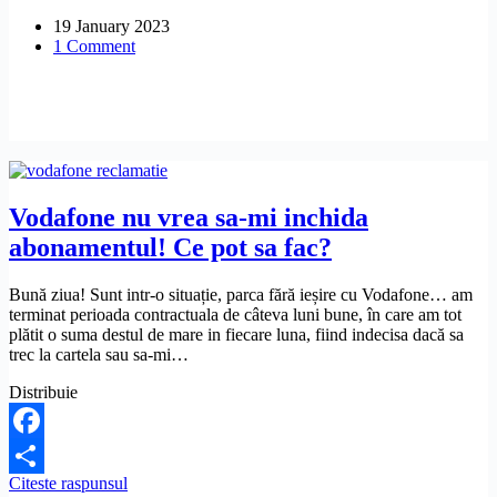
Vodafone,
19 January 2023
pentru
1 Comment
cost
suplimentar
la
depasirea
traficului
de
internet?
Vodafone nu vrea sa-mi inchida
abonamentul! Ce pot sa fac?
Bună ziua! Sunt intr-o situație, parca fără ieșire cu Vodafone… am
terminat perioada contractuala de câteva luni bune, în care am tot
plătit o suma destul de mare in fiecare luna, fiind indecisa dacă sa
trec la cartela sau sa-mi…
Distribuie
Facebook
Vodafone
Citeste raspunsul
Share