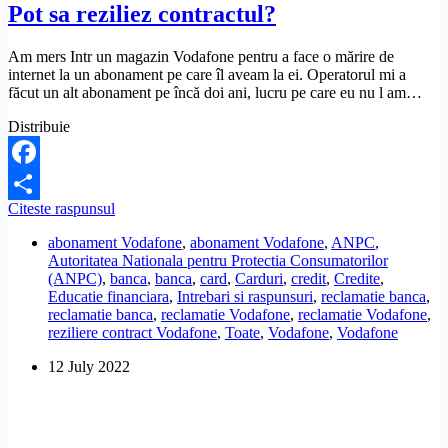
Pot sa reziliez contractul?
Am mers Intr un magazin Vodafone pentru a face o mărire de
internet la un abonament pe care îl aveam la ei. Operatorul mi a
făcut un alt abonament pe încă doi ani, lucru pe care eu nu l am…
Distribuie
Facebook
In
Citeste raspunsul
Share
loc
abonament Vodafone
,
abonament Vodafone
,
ANPC
,
de
Autoritatea Nationala pentru Protectia Consumatorilor
o
(ANPC)
,
banca
,
banca
,
card
,
Carduri
,
credit
,
Credite
,
marire
Educatie financiara
,
Intrebari si raspunsuri
,
reclamatie banca
,
de
reclamatie banca
,
reclamatie Vodafone
,
reclamatie Vodafone
,
internet,
reziliere contract Vodafone
,
Toate
,
Vodafone
,
Vodafone
Vodafone
mi-
12 July 2022
a
facut
un
alt
abonament,