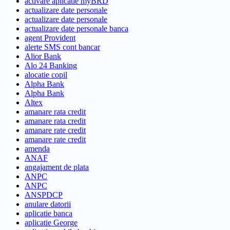
activare aplicatie myBRD
actualizare date personale
actualizare date personale
actualizare date personale banca
agent Provident
alerte SMS cont bancar
Alior Bank
Alo 24 Banking
alocatie copil
Alpha Bank
Alpha Bank
Altex
amanare rata credit
amanare rata credit
amanare rate credit
amanare rate credit
amenda
ANAF
angajament de plata
ANPC
ANPC
ANSPDCP
anulare datorii
aplicatie banca
aplicatie George