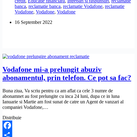
credit
,
Educatie financiara
,
Intrebari si raspunsuri
,
reclamatie
reclamatie
banca
,
reclamatie banca
,
reclamatie Vodafone
,
reclamatie
la
Vodafone
,
Vodafone
,
Vodafone
Vodafone?
16 September 2022
Vodafone mi-a prelungit abuziv
abonamentul, prin telefon. Ce pot sa fac?
Buna ziua, Va scriu pentru ca am aflat ca cele 3 numre de
abonamnet au fost prelungite cu inca 24 luni, dupa ce in luna
Ianuarie si Martie am fost sunat de catre un Agent de vanzari al
companiei Vodafone,…
Distribuie
Facebook