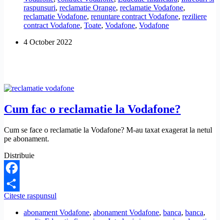
raspunsuri
,
reclamatie Orange
,
reclamatie Vodafone
,
Vodafone,
reclamatie Vodafone
,
renuntare contract Vodafone
,
reziliere
fara
contract Vodafone
,
Toate
,
Vodafone
,
Vodafone
alte
taxe,
4 October 2022
penalitati
sau
despagubiri?
Cum fac o reclamatie la Vodafone?
Cum se face o reclamatie la Vodafone? M-au taxat exagerat la netul
pe abonament.
Distribuie
Facebook
Cum
Citeste raspunsul
Share
fac
abonament Vodafone
,
abonament Vodafone
,
banca
,
banca
,
o