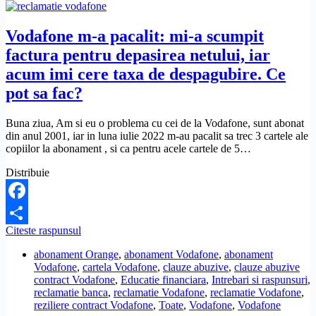
Vodafone m-a pacalit: mi-a scumpit
factura pentru depasirea netului, iar
acum imi cere taxa de despagubire. Ce
pot sa fac?
Buna ziua, Am si eu o problema cu cei de la Vodafone, sunt abonat
din anul 2001, iar in luna iulie 2022 m-au pacalit sa trec 3 cartele ale
copiilor la abonament , si ca pentru acele cartele de 5…
Distribuie
Facebook
Vodafone
Citeste raspunsul
Share
m-
abonament Orange
,
abonament Vodafone
,
abonament
a
Vodafone
,
cartela Vodafone
,
clauze abuzive
,
clauze abuzive
pacalit:
contract Vodafone
,
Educatie financiara
,
Intrebari si raspunsuri
,
mi-
reclamatie banca
,
reclamatie Vodafone
,
reclamatie Vodafone
,
a
reziliere contract Vodafone
,
Toate
,
Vodafone
,
Vodafone
scumpit