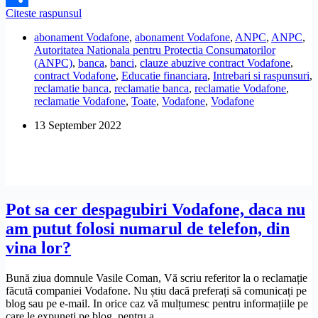
Vodafone
Citeste raspunsul
Share
mi-
abonament Vodafone
,
abonament Vodafone
,
ANPC
,
ANPC
,
a
Autoritatea Nationala pentru Protectia Consumatorilor
prelungit
(ANPC)
,
banca
,
banci
,
clauze abuzive contract Vodafone
,
abuziv
contract Vodafone
,
Educatie financiara
,
Intrebari si raspunsuri
,
abonamentul,
reclamatie banca
,
reclamatie banca
,
reclamatie Vodafone
,
prin
reclamatie Vodafone
,
Toate
,
Vodafone
,
Vodafone
telefon.
Ce
13 September 2022
pot
sa
fac?
Pot sa cer despagubiri Vodafone, daca nu
am putut folosi numarul de telefon, din
vina lor?
Bună ziua domnule Vasile Coman, Vă scriu referitor la o reclamație
făcută companiei Vodafone. Nu știu dacă preferați să comunicați pe
blog sau pe e-mail. In orice caz vă mulțumesc pentru informațiile pe
care le expuneți pe blog, pentru a…