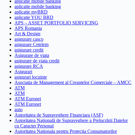
aplicatie mobile banking
aplicatie mobile banking
aplicatie myBRD
aplicatie YOU BRD
APS – ASSET PORTFOLIO SERVICING
APS Romania
Art & Design
asigurare casco
asigurare Cetelem
asigurare credit
Asigurare de viata
asigurare de viata credit
asigurare RCA
Asigurari
asigurari locuinte
Asociatia de Management al Creantelor Comerciale – AMCC
ATM
ATM
ATM Euronet
ATM Euronet
auto
Autoritatea de Supraveghere Financiara (ASF)
Autoritatea Naţională de Supraveghere a Prelucrării Datelor
cu Caracter Personal
Autoritatea Nationala pentru Protectia Consumatorilor