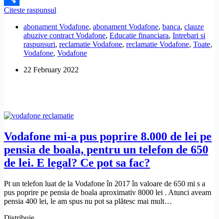
Vodafone
Citeste raspunsul
Share
mi-
abonament Vodafone
,
abonament Vodafone
,
banca
,
clauze
a
abuzive contract Vodafone
,
Educatie financiara
,
Intrebari si
facut
raspunsuri
,
reclamatie Vodafone
,
reclamatie Vodafone
,
Toate
,
un
Vodafone
,
Vodafone
abonament
in
22 February 2022
plus,
fara
sa
stiu.
Ce
pot
sa
fac?
Vodafone mi-a pus poprire 8.000 de lei pe
pensia de boala, pentru un telefon de 650
de lei. E legal? Ce pot sa fac?
Pt un telefon luat de la Vodafone în 2017 în valoare de 650 mi s a
pus poprire pe pensia de boala aproximativ 8000 lei . Atunci aveam
pensia 400 lei, le am spus nu pot sa plătesc mai mult…
Distribuie