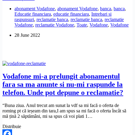
Share
mi-
abonament Vodafone
,
abonament Vodafone
,
banca
,
banca
,
a
Educatie financiara
,
educatie financiara
,
Intrebari si
făcut
raspunsuri
,
reclamatie banca
,
reclamatie banca
,
reclamatie
un
Vodafone
,
reclamatie Vodafone
,
Toate
,
Vodafone
,
Vodafone
nou
număr,
28 June 2022
în
loc
să-
l
porteze
pe
cel
vechi.
Vodafone mi-a prelungit abonamentul
Cum
fara sa ma anunte si nu-mi raspunde la
pot
sa
telefon. Unde pot depune o reclamatie?
fac
o
“Buna ziua. Anul trecut am sunat la vdf sa mi facă o oferta de
reclamație?
roming pt că ieșeam din tara,I am spus sa mi facă o oferta încât să
mă țină 2 săptămâni, mi sa spus că voi plati 1…
Distribuie