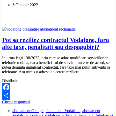
factura
6 October 2022
pentru
depasirea
netului,
iar
acum
imi
cere
taxa
Pot sa reziliez contractul Vodafone, fara
de
alte taxe, penalitati sau despagubiri?
despagubire.
Ce
pot
In urma legii 198/2022, prin care se aduc modificari serviciilor de
sa
telefonie mobila, daca beneficiarul de servicii, nu este de acord, se
fac?
putea denunta unilateral contractul, fara taxe mai putin subventii la
telefoane. Am trimis o adresa de cerere reziliere…
Distribuie
Facebook
Pot
Citeste raspunsul
Share
sa
abonament Orange
,
abonament Vodafone
,
abonament
reziliez
Vodafone
,
contract Vodafone
,
Educatie financiara
,
Intrebari si
contractul