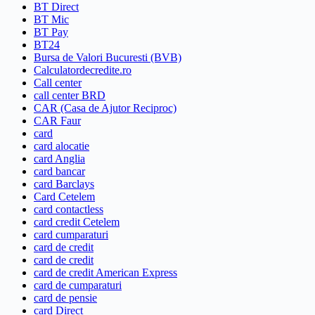
BT Direct
BT Mic
BT Pay
BT24
Bursa de Valori Bucuresti (BVB)
Calculatordecredite.ro
Call center
call center BRD
CAR (Casa de Ajutor Reciproc)
CAR Faur
card
card alocatie
card Anglia
card bancar
card Barclays
Card Cetelem
card contactless
card credit Cetelem
card cumparaturi
card de credit
card de credit
card de credit American Express
card de cumparaturi
card de pensie
card Direct