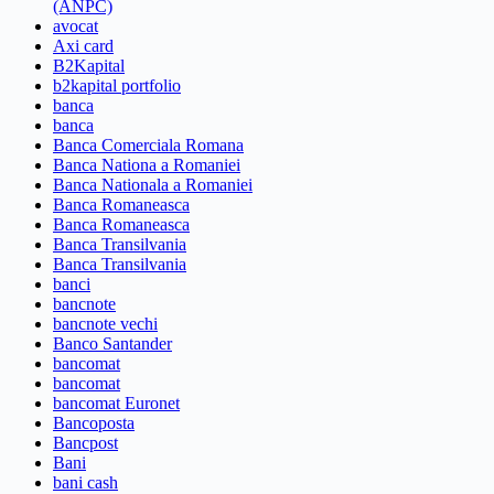
(ANPC)
avocat
Axi card
B2Kapital
b2kapital portfolio
banca
banca
Banca Comerciala Romana
Banca Nationa a Romaniei
Banca Nationala a Romaniei
Banca Romaneasca
Banca Romaneasca
Banca Transilvania
Banca Transilvania
banci
bancnote
bancnote vechi
Banco Santander
bancomat
bancomat
bancomat Euronet
Bancoposta
Bancpost
Bani
bani cash