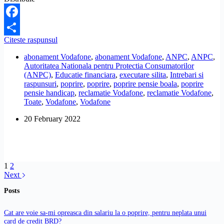
Facebook
Vodafone
Citeste raspunsul
Share
mi-
abonament Vodafone
,
abonament Vodafone
,
ANPC
,
ANPC
,
a
Autoritatea Nationala pentru Protectia Consumatorilor
pus
(ANPC)
,
Educatie financiara
,
executare silita
,
Intrebari si
poprire
raspunsuri
,
poprire
,
poprire
,
poprire pensie boala
,
poprire
8.000
pensie handicap
,
reclamatie Vodafone
,
reclamatie Vodafone
,
de
Toate
,
Vodafone
,
Vodafone
lei
pe
20 February 2022
pensia
de
boala,
pentru
un
telefon
1
2
de
Next
650
Posts
de
lei.
E
Cat are voie sa-mi opreasca din salariu la o poprire, pentru neplata unui
legal?
card de credit BRD?