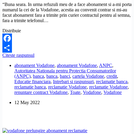
“Buna seara. In urma refuzuli meu de a face abonament si a-mi porta
numarul la cei de la Vodafone, acestia au convenit contrar si mi-au
facut abonament fara a trimite prin curier contractul pentru al semna,
fara a trimite telefonul…
Distribuie
Facebook
Vodafone
Citeste raspunsul
Share
mi-
abonament Vodafone
,
abonament Vodafone
,
ANPC
,
a
Autoritatea Nationala pentru Protectia Consumatorilor
facut
(ANPC)
,
banca
,
banca
,
banci
,
cartela Vodafone
,
credit
,
abonament
Educatie financiara
,
Intrebari si raspunsuri
,
reclamatie banca
,
fara
reclamatie banca
,
reclamatie Vodafone
,
reclamatie Vodafone
,
acordul
renuntare contract Vodafone
,
Toate
,
Vodafone
,
Vodafone
meu
de
12 May 2022
portare
a
numarului
de
telefon!
Unde