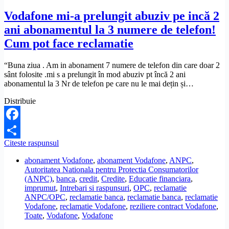
pot
sa-
Vodafone mi-a prelungit abuziv pe incă 2
i
ani abonamentul la 3 numere de telefon!
reclam?
Cum pot face reclamatie
“Buna ziua . Am in abonament 7 numere de telefon din care doar 2
sânt folosite .mi s a prelungit în mod abuziv pt încă 2 ani
abonamentul la 3 Nr de telefon pe care nu le mai dețin și…
Distribuie
Facebook
Vodafone
Citeste raspunsul
Share
mi-
abonament Vodafone
,
abonament Vodafone
,
ANPC
,
a
Autoritatea Nationala pentru Protectia Consumatorilor
prelungit
(ANPC)
,
banca
,
credit
,
Credite
,
Educatie financiara
,
abuziv
imprumut
,
Intrebari si raspunsuri
,
OPC
,
reclamatie
pe
ANPC/OPC
,
reclamatie banca
,
reclamatie banca
,
reclamatie
incă
Vodafone
,
reclamatie Vodafone
,
reziliere contract Vodafone
,
2
Toate
,
Vodafone
,
Vodafone
ani
abonamentul