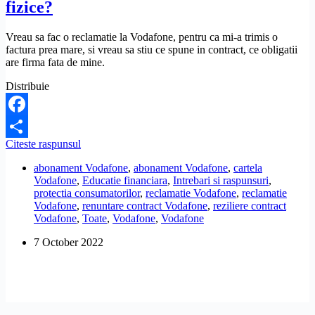
fizice?
Vreau sa fac o reclamatie la Vodafone, pentru ca mi-a trimis o
factura prea mare, si vreau sa stiu ce spune in contract, ce obligatii
are firma fata de mine.
Distribuie
Facebook
Care
Citeste raspunsul
Share
este
abonament Vodafone
,
abonament Vodafone
,
cartela
contractul
Vodafone
,
Educatie financiara
,
Intrebari si raspunsuri
,
standard
protectia consumatorilor
,
reclamatie Vodafone
,
reclamatie
al
Vodafone
,
renuntare contract Vodafone
,
reziliere contract
Vodafone
Vodafone
,
Toate
,
Vodafone
,
Vodafone
pentru
serviciile
7 October 2022
furnizate
persoanelor
fizice?