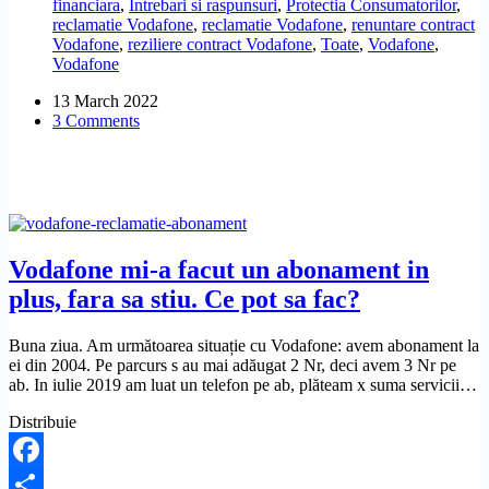
financiara
,
Intrebari si raspunsuri
,
Protectia Consumatorilor
,
un
reclamatie Vodafone
,
reclamatie Vodafone
,
renuntare contract
abonament
Vodafone
,
reziliere contract Vodafone
,
Toate
,
Vodafone
,
fara
Vodafone
sa
stiu.
13 March 2022
Ce
3 Comments
pot
sa
fac?
Vodafone mi-a facut un abonament in
plus, fara sa stiu. Ce pot sa fac?
Buna ziua. Am următoarea situație cu Vodafone: avem abonament la
ei din 2004. Pe parcurs s au mai adăugat 2 Nr, deci avem 3 Nr pe
ab. In iulie 2019 am luat un telefon pe ab, plăteam x suma servicii…
Distribuie
Facebook