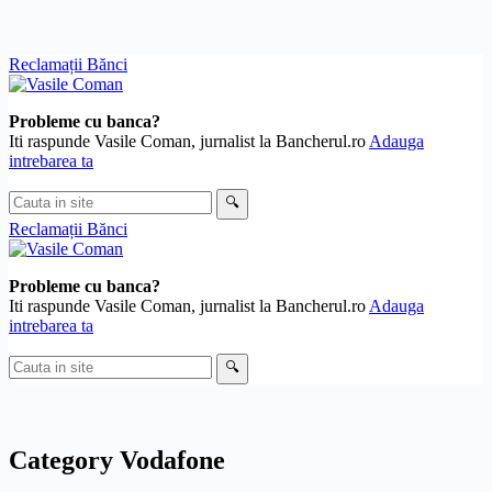
Skip
Reclamații Bănci
to
content
Probleme cu banca?
Iti raspunde Vasile Coman, jurnalist la Bancherul.ro
Adauga
intrebarea ta
Cauta
🔍
in
Reclamații Bănci
site
Probleme cu banca?
Iti raspunde Vasile Coman, jurnalist la Bancherul.ro
Adauga
intrebarea ta
Cauta
🔍
in
site
Category
Vodafone