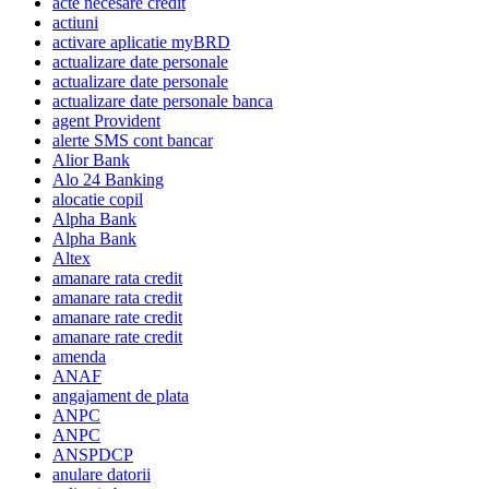
acte necesare credit
actiuni
activare aplicatie myBRD
actualizare date personale
actualizare date personale
actualizare date personale banca
agent Provident
alerte SMS cont bancar
Alior Bank
Alo 24 Banking
alocatie copil
Alpha Bank
Alpha Bank
Altex
amanare rata credit
amanare rata credit
amanare rate credit
amanare rate credit
amenda
ANAF
angajament de plata
ANPC
ANPC
ANSPDCP
anulare datorii