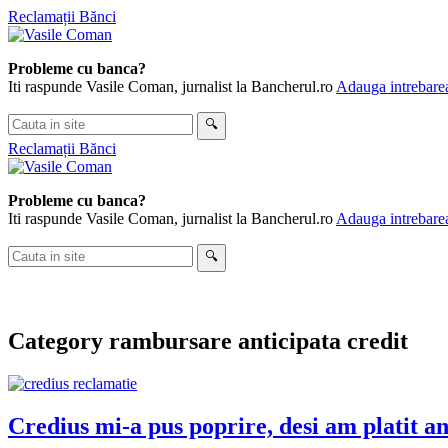
Skip
Reclamații Bănci
to
content
Probleme cu banca?
Iti raspunde Vasile Coman, jurnalist la Bancherul.ro
Adauga intrebarea
Cauta
🔍
in
Reclamații Bănci
site
Probleme cu banca?
Iti raspunde Vasile Coman, jurnalist la Bancherul.ro
Adauga intrebarea
Cauta
🔍
in
site
Category
rambursare anticipata credit
Credius mi-a pus poprire, desi am platit ant