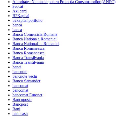
Autoritatea Nationala pentru Protectia Consumatorilor (ANPC)
avocat
Axi card
B2Kapital
b2kapital portfolio
banca
banca
Banca Comerciala Romana
Banca Nationa a Romaniei
Banca Nationala a Romaniei
Banca Romaneasca
Banca Romaneasca
Banca Transilvania
Banca Transilvania
banci
bancnote
bancnote vechi
Banco Santander
bancomat
bancomat
bancomat Euronet
Bancoposta
Bancpost
Bani
bani cash