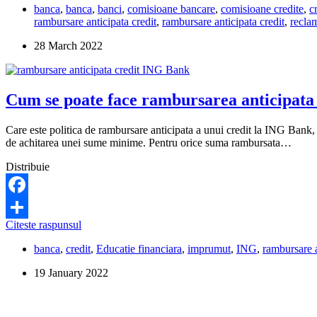
banca
,
banca
,
banci
,
comisioane bancare
,
comisioane credite
,
c
rambursare
rambursare anticipata credit
,
rambursare anticipata credit
,
recla
anticipata
se
28 March 2022
aplica
doar
creditelor
cu
Cum se poate face rambursarea anticipata
dobanda
fixa,
nu
Care este politica de rambursare anticipata a unui credit la ING Bank, 
si
de achitarea unei sume minime. Pentru orice suma rambursata…
creditelor
cu
Distribuie
dobanda
variabila
Facebook
Cum
Citeste raspunsul
Share
se
banca
,
credit
,
Educatie financiara
,
imprumut
,
ING
,
rambursare a
poate
face
19 January 2022
rambursarea
anticipata
a
unui