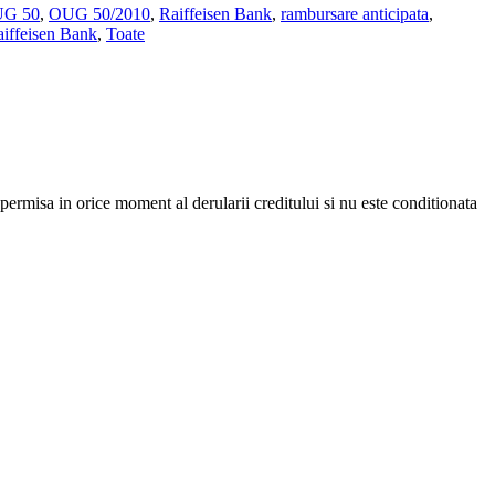
G 50
,
OUG 50/2010
,
Raiffeisen Bank
,
rambursare anticipata
,
aiffeisen Bank
,
Toate
ermisa in orice moment al derularii creditului si nu este conditionata