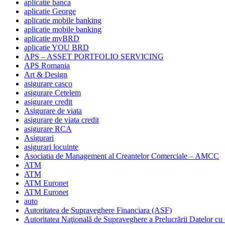
aplicatie banca
aplicatie George
aplicatie mobile banking
aplicatie mobile banking
aplicatie myBRD
aplicatie YOU BRD
APS – ASSET PORTFOLIO SERVICING
APS Romania
Art & Design
asigurare casco
asigurare Cetelem
asigurare credit
Asigurare de viata
asigurare de viata credit
asigurare RCA
Asigurari
asigurari locuinte
Asociatia de Management al Creantelor Comerciale – AMCC
ATM
ATM
ATM Euronet
ATM Euronet
auto
Autoritatea de Supraveghere Financiara (ASF)
Autoritatea Naţională de Supraveghere a Prelucrării Datelor cu