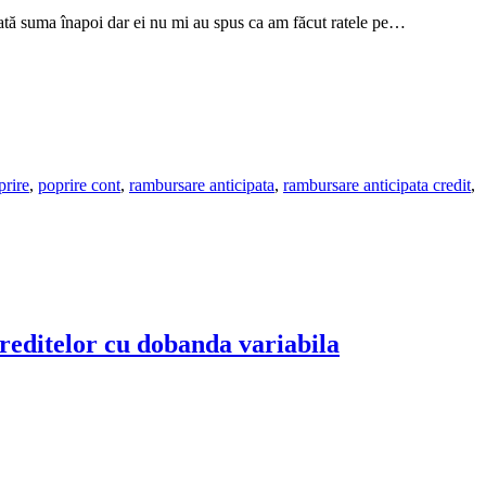
ată suma înapoi dar ei nu mi au spus ca am făcut ratele pe…
prire
,
poprire cont
,
rambursare anticipata
,
rambursare anticipata credit
,
creditelor cu dobanda variabila