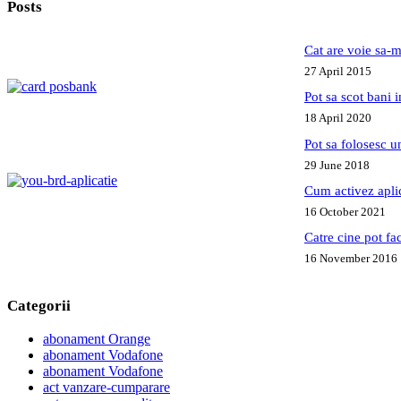
Posts
credit
la
ING
Cat are voie sa-m
Bank
27 April 2015
Pot sa scot bani
18 April 2020
Pot sa folosesc 
29 June 2018
Cum activez apl
16 October 2021
Catre cine pot fa
16 November 2016
Categorii
abonament Orange
abonament Vodafone
abonament Vodafone
act vanzare-cumparare