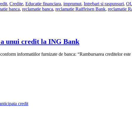
redit
,
Credite
,
Educatie financiara
,
imprumut
,
Intrebari si raspunsuri
,
OU
matie banca
,
reclamatie banca
,
reclamatie Raiffeisen Bank
,
reclamatie R
 a unui credit la ING Bank
conform informatiilor furnizate de banca: “Rambursarea creditelor este p
nticipata credit