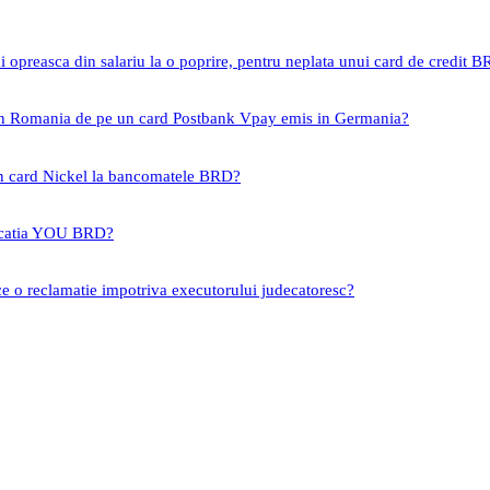
i opreasca din salariu la o poprire, pentru neplata unui card de credit 
 in Romania de pe un card Postbank Vpay emis in Germania?
un card Nickel la bancomatele BRD?
icatia YOU BRD?
ce o reclamatie impotriva executorului judecatoresc?