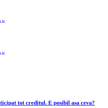
 ta
 ta
icipat tot creditul. E posibil asa ceva?