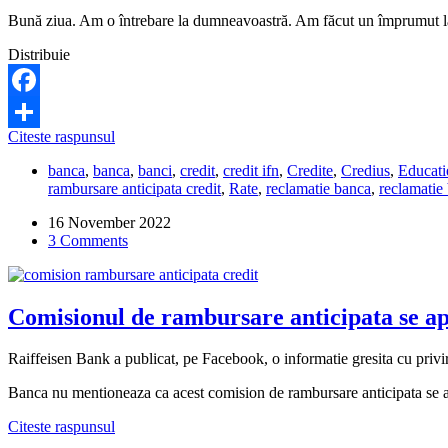
Bună ziua. Am o întrebare la dumneavoastră. Am făcut un împrumut la 
Distribuie
Facebook
Credius
Citeste raspunsul
Share
mi-
banca
,
banca
,
banci
,
credit
,
credit ifn
,
Credite
,
Credius
,
Educati
a
rambursare anticipata credit
,
Rate
,
reclamatie banca
,
reclamatie
pus
poprire,
16 November 2022
desi
3 Comments
am
platit
anticipat
tot
Comisionul de rambursare anticipata se apl
creditul.
E
posibil
Raiffeisen Bank a publicat, pe Facebook, o informatie gresita cu privi
asa
ceva?
Banca nu mentioneaza ca acest comision de rambursare anticipata se apl
Comisionul
Citeste raspunsul
de