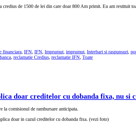
credius de 1500 de lei din care doar 800 Am primit. Eu am restituit to
e financiara
,
IFN
,
IFN
,
Imprumut
,
imprumut
,
Intrebari si raspunsuri
,
po
 banca
,
reclamatie Credius
,
reclamatie IFN
,
Toate
ica doar creditelor cu dobanda fixa, nu si 
re la comisionul de rambursare anticipata.
ica doar in cazul creditelor cu dobanda fixa. (vezi foto)