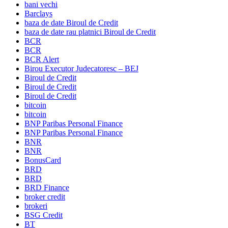
bani vechi
Barclays
baza de date Biroul de Credit
baza de date rau platnici Biroul de Credit
BCR
BCR
BCR Alert
Birou Executor Judecatoresc – BEJ
Biroul de Credit
Biroul de Credit
Biroul de Credit
bitcoin
bitcoin
BNP Paribas Personal Finance
BNP Paribas Personal Finance
BNR
BNR
BonusCard
BRD
BRD
BRD Finance
broker credit
brokeri
BSG Credit
BT