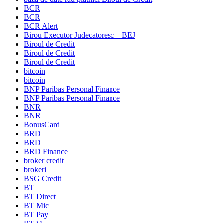
BCR
BCR
BCR Alert
Birou Executor Judecatoresc – BEJ
Biroul de Credit
Biroul de Credit
Biroul de Credit
bitcoin
bitcoin
BNP Paribas Personal Finance
BNP Paribas Personal Finance
BNR
BNR
BonusCard
BRD
BRD
BRD Finance
broker credit
brokeri
BSG Credit
BT
BT Direct
BT Mic
BT Pay