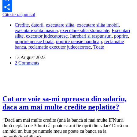
Facebook
Ce
Citeste raspunsul
Share
pot
Credite
,
datorii
,
executare silita
,
executare silita imobil
,
sa
executare silita masina
,
executare silita strainatate
,
Executari
patesc
silite
,
executor judecatoresc
,
Intrebari si raspunsuri
,
poprire
,
daca
poprire pensie boala
,
poprire pensie handicap
,
reclamatie
nu
banca
,
reclamatie executor judecatoresc
,
Toate
platesc
creditul
13 August 2023
auto
2 Comments
din
Germania?
Cat are voie sa-mi opreasca din salariu,
daca am mai multe credite neplatite?
“Dacă am mai multe credite (una la banca și mai multe IFNuri),
după neplata de 3 luni cât poate sa-mi fie oprit din salar? Dacă nu
am nici un bun pe numele meu se poate ca banca sa ia
bunurile(imobiliare)…