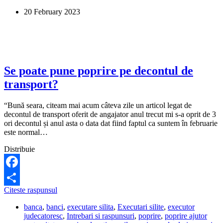
social,
20 February 2023
iar
BCR
mi-
a
pus
poprire
pe
Se poate pune poprire pe decontul de
el.
transport?
Ce
pot
sa
“Bună seara, citeam mai acum câteva zile un articol legat de
fac?
decontul de transport oferit de angajator anul trecut mi s-a oprit de 3
ori decontul și anul asta o data dat fiind faptul ca suntem în februarie
este normal…
Distribuie
Facebook
Se
Citeste raspunsul
Share
poate
banca
,
banci
,
executare silita
,
Executari silite
,
executor
pune
judecatoresc
,
Intrebari si raspunsuri
,
poprire
,
poprire ajutor
poprire