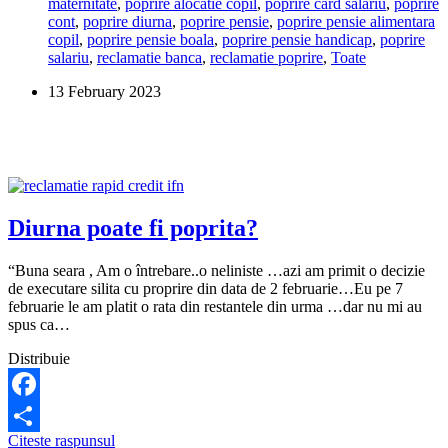
maternitate
,
poprire alocatie copil
,
poprire card salariu
,
poprire
pe
cont
,
poprire diurna
,
poprire pensie
,
poprire pensie alimentara
decontul
copil
,
poprire pensie boala
,
poprire pensie handicap
,
poprire
de
salariu
,
reclamatie banca
,
reclamatie poprire
,
Toate
transport?
13 February 2023
Diurna poate fi poprita?
“Buna seara , Am o întrebare..o neliniste …azi am primit o decizie
de executare silita cu proprire din data de 2 februarie…Eu pe 7
februarie le am platit o rata din restantele din urma …dar nu mi au
spus ca…
Distribuie
Facebook
Diurna
Citeste raspunsul
Share