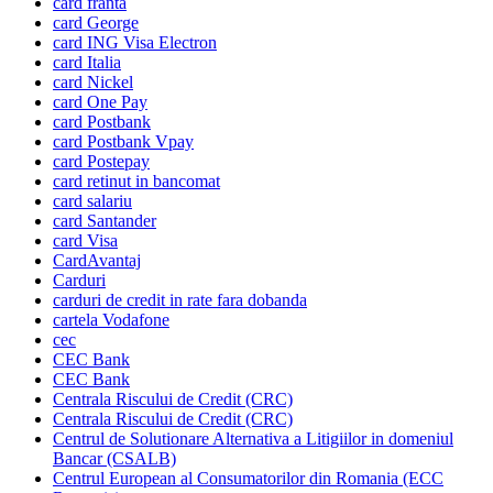
card franta
card George
card ING Visa Electron
card Italia
card Nickel
card One Pay
card Postbank
card Postbank Vpay
card Postepay
card retinut in bancomat
card salariu
card Santander
card Visa
CardAvantaj
Carduri
carduri de credit in rate fara dobanda
cartela Vodafone
cec
CEC Bank
CEC Bank
Centrala Riscului de Credit (CRC)
Centrala Riscului de Credit (CRC)
Centrul de Solutionare Alternativa a Litigiilor in domeniul
Bancar (CSALB)
Centrul European al Consumatorilor din Romania (ECC