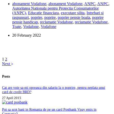
abonament Vodafone
,
abonament Vodafone
,
ANPC
,
ANPC
,
a
Autoritatea Nationala pentru Protectia Consumatorilor
pus
(ANPC)
,
Educatie financiara
,
executare silita
,
Intrebari si
poprire
raspunsuri
,
poprire
,
poprire
,
poprire pensie boala
,
poprire
8.000
pensie handicap
,
reclamatie Vodafone
,
reclamatie Vodafone
,
de
Toate
,
Vodafone
,
Vodafone
lei
pe
20 February 2022
pensia
de
boala,
pentru
un
telefon
1
2
de
Next
650
de
Posts
lei.
E
legal?
Cat are voie sa-mi opreasca din salariu la o poprire, pentru neplata unui
Ce
card de credit BRD?
pot
27 April 2015
sa
fac?
Pot sa scot bani in Romania de pe un card Postbank Vpay emis in
Germania?