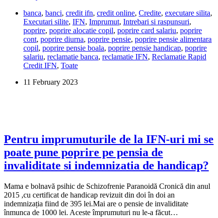
poate
banca
,
banci
,
credit ifn
,
credit online
,
Credite
,
executare silita
,
fi
Executari silite
,
IFN
,
Imprumut
,
Intrebari si raspunsuri
,
poprita?
poprire
,
poprire alocatie copil
,
poprire card salariu
,
poprire
cont
,
poprire diurna
,
poprire pensie
,
poprire pensie alimentara
copil
,
poprire pensie boala
,
poprire pensie handicap
,
poprire
salariu
,
reclamatie banca
,
reclamatie IFN
,
Reclamatie Rapid
Credit IFN
,
Toate
11 February 2023
Pentru imprumuturile de la IFN-uri mi se
poate pune poprire pe pensia de
invaliditate si indemnizatia de handicap?
Mama e bolnavă psihic de Schizofrenie Paranoidă Cronică din anul
2015 ,cu certificat de handicap revizuit din doi în doi an
indemnizația fiind de 395 lei.Mai are o pensie de invaliditate
înmunca de 1000 lei. Aceste împrumuturi nu le-a făcut…