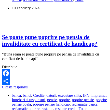
de
10 February 2024
handicap?
Se poate pune poprire pe pensia de
invaliditate cu certificat de handicap?
“Bună seara se poate pune proprire pe pensia de invaliditate cu
certificat de handicap?”
Distribuie
Facebook
Se
Citeste raspunsul
Share
poate
banca
,
banci
,
Credite
,
datorii
,
executare silita
,
IFN
,
Imprumut
,
pune
Intrebari si raspunsuri
,
pensie
,
poprire
,
poprire pensie
,
poprire
poprire
pensie boala
,
poprire pensie handicap
,
reclamatie banca
,
pe
reclamatie poprire
,
restante
,
restante credit
,
Toate
pensia