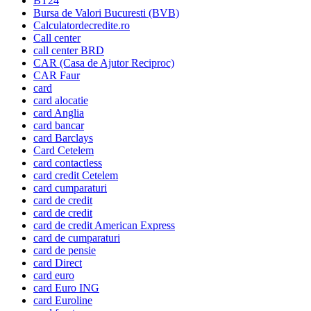
BT24
Bursa de Valori Bucuresti (BVB)
Calculatordecredite.ro
Call center
call center BRD
CAR (Casa de Ajutor Reciproc)
CAR Faur
card
card alocatie
card Anglia
card bancar
card Barclays
Card Cetelem
card contactless
card credit Cetelem
card cumparaturi
card de credit
card de credit
card de credit American Express
card de cumparaturi
card de pensie
card Direct
card euro
card Euro ING
card Euroline