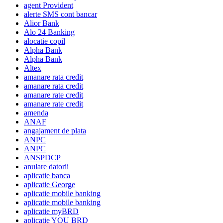
agent Provident
alerte SMS cont bancar
Alior Bank
Alo 24 Banking
alocatie copil
Alpha Bank
Alpha Bank
Altex
amanare rata credit
amanare rata credit
amanare rate credit
amanare rate credit
amenda
ANAF
angajament de plata
ANPC
ANPC
ANSPDCP
anulare datorii
aplicatie banca
aplicatie George
aplicatie mobile banking
aplicatie mobile banking
aplicatie myBRD
aplicatie YOU BRD