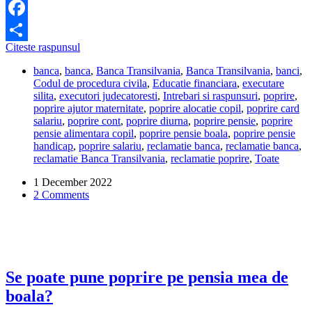
Facebook
Banca
Citeste raspunsul
Share
refuza
banca
,
banca
,
Banca Transilvania
,
Banca Transilvania
,
banci
,
sa
Codul de procedura civila
,
Educatie financiara
,
executare
ridice
silita
,
executori judecatoresti
,
Intrebari si raspunsuri
,
poprire
,
poprirea,
poprire ajutor maternitate
,
poprire alocatie copil
,
poprire card
desi
salariu
,
poprire cont
,
poprire diurna
,
poprire pensie
,
poprire
am
pensie alimentara copil
,
poprire pensie boala
,
poprire pensie
hotararea
handicap
,
poprire salariu
,
reclamatie banca
,
reclamatie banca
,
judecatoresca.
reclamatie Banca Transilvania
,
reclamatie poprire
,
Toate
Ce
pot
1 December 2022
sa
2 Comments
fac?
Se poate pune poprire pe pensia mea de
boala?