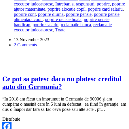
executor judecatoresc
,
Intrebari si raspunsuri
,
poprire
,
poprire
plateste
ajutor maternitate
,
poprire alocatie copil
,
poprire card salariu
,
banca
poprire cont
,
poprire diurna
,
poprire pensie
,
poprire pensie
poprirea
alimentara copil
,
poprire pensie boala
,
poprire pensie
ANAF?
handicap
,
poprire salariu
,
reclamatie banca
,
reclamatie
executor judecatoresc
,
Toate
13 November 2023
2 Comments
Ce pot sa patesc daca nu platesc creditul
auto din Germania?
“In 2018 am făcut un împrumut în Germania de 9000€ și am
cumpărat o mașină care în 5 luni sa defectat , ea fiind în garanție, am
dus-o înapoi dar fara sa fac ceva poze sau alte acte , pt…
Distribuie