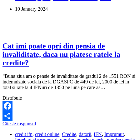
de
10 January 2024
invaliditate
cu
certificat
de
handicap?
Cat imi poate opri din pensia de
invaliditate, daca nu platesc ratele la
credite?
“Buna ziua am o pensie de invaliditate de gradul 2 de 1551 RON si
indemnizate sociala de la DGASPC de 449 de lei, 2000 de lei in
total si rate la 4 IFNuri de 1350 pe luna pe care as…
Distribuie
Facebook
Cat
Citeste raspunsul
Share
imi
credit ifn
,
credit online
,
Credite
,
datorii
,
IFN
,
Imprumut
,
poate
Intrebari si raspunsuri
,
poprire
,
poprire pensie
,
poprire pensie