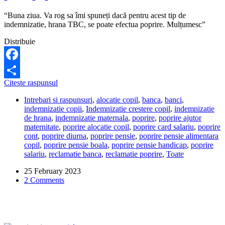
“Buna ziua. Va rog sa îmi spuneți dacă pentru acest tip de
indemnizatie, hrana TBC, se poate efectua poprire. Mulțumesc”
Distribuie
Facebook
Pentru
Citeste raspunsul
Share
ce
Intrebari si raspunsuri
,
alocatie copil
,
banca
,
banci
,
tip
indemnizatie copii
,
Indemnizatie crestere copil
,
indemnizatie
de
de hrana
,
indemnizatie maternala
,
poprire
,
poprire ajutor
indemnizatie
maternitate
,
poprire alocatie copil
,
poprire card salariu
,
poprire
nu
cont
,
poprire diurna
,
poprire pensie
,
poprire pensie alimentara
se
copil
,
poprire pensie boala
,
poprire pensie handicap
,
poprire
poate
salariu
,
reclamatie banca
,
reclamatie poprire
,
Toate
pune
poprire?
25 February 2023
2 Comments