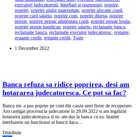
executori judecatoresti
,
Intrebari si raspunsuri
,
poprire
,
o
poprire
,
poprire ajutor maternitate
,
poprire alocatie copil
,
datorie
poprire card salariu
,
poprire cont
,
poprire diurna
,
poprire
de
pensie
,
poprire pensie alimentara copil
,
poprire pensie boala
,
5.000
poprire pensie handicap
,
poprire salariu
,
reclamatie banca
,
de
reclamatie banca
,
reclamatie executor judecatoresc
,
restante
,
euro,
restante credit
,
restante credit
,
Toate
cand
eram
1 December 2022
plecat
din
tara!
Ce
pot
sa
fac?
Banca refuza sa ridice poprirea, desi am
hotararea judecatoresca. Ce pot sa fac?
Banca mi- a pus poprire pe cont din cauza unei firme de recuperare.
Am castigat procesul la judecatorie in 29.09.2022 si am legalizat
hotararea judecatoreasca si m- am dus la banca cu ea. Inainte
intrebasem un functionar al bancii daca…
Distribuie