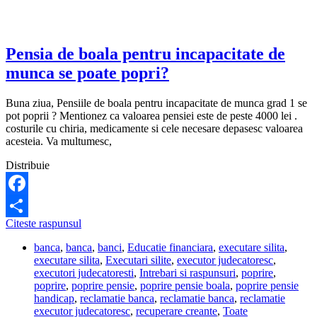
am
si
indemnizatie
de
Pensia de boala pentru incapacitate de
insotitor?
munca se poate popri?
Buna ziua, Pensiile de boala pentru incapacitate de munca grad 1 se
pot poprii ? Mentionez ca valoarea pensiei este de peste 4000 lei .
costurile cu chiria, medicamente si cele necesare depasesc valoarea
acesteia. Va multumesc,
Distribuie
Facebook
Pensia
Citeste raspunsul
Share
de
banca
,
banca
,
banci
,
Educatie financiara
,
executare silita
,
boala
executare silita
,
Executari silite
,
executor judecatoresc
,
pentru
executori judecatoresti
,
Intrebari si raspunsuri
,
poprire
,
incapacitate
poprire
,
poprire pensie
,
poprire pensie boala
,
poprire pensie
de
handicap
,
reclamatie banca
,
reclamatie banca
,
reclamatie
munca
executor judecatoresc
,
recuperare creante
,
Toate
se