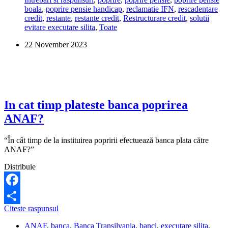
opri
boala
,
poprire pensie handicap
,
reclamatie IFN
,
rescadentare
din
credit
,
restante
,
restante credit
,
Restructurare credit
,
solutii
pensia
evitare executare silita
,
Toate
de
invaliditate,
22 November 2023
daca
nu
platesc
ratele
la
credite?
In cat timp plateste banca poprirea
ANAF?
“În cât timp de la instituirea popririi efectuează banca plata către
ANAF?”
Distribuie
Facebook
In
Citeste raspunsul
Share
cat
ANAF
,
banca
,
Banca Transilvania
,
banci
,
executare silita
,
timp