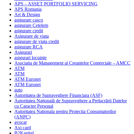
APS – ASSET PORTFOLIO SERVICING
APS Romania
Art & Design
asigurare casco
asigurare Cetelem
asigurare credit
Asigurare de viata
asigurare de viata credit
asigurare RCA
Asigurari
asigurari locuinte
Asociatia de Management al Creantelor Comerciale – AMCC
ATM
ATM
ATM Euronet
ATM Euronet
auto
Autoritatea de Supraveghere Financiara (ASF)
Autoritatea Naţională de Supraveghere a Prelucrării Datelor
cu Caracter Personal
Autoritatea Nationala pentru Protectia Consumatorilor
(ANPC)
avocat
Axi card
B2Kapital