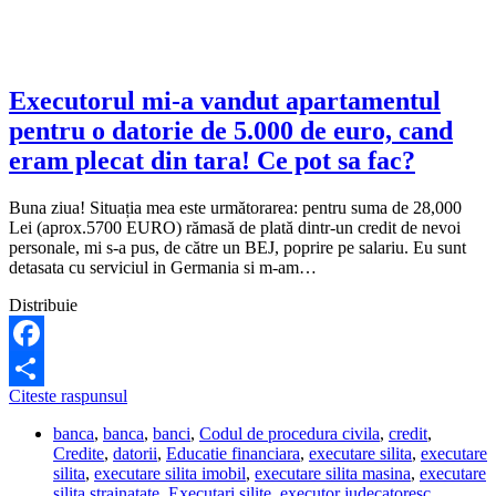
Executorul mi-a vandut apartamentul
pentru o datorie de 5.000 de euro, cand
eram plecat din tara! Ce pot sa fac?
Buna ziua! Situația mea este următorarea: pentru suma de 28,000
Lei (aprox.5700 EURO) rămasă de plată dintr-un credit de nevoi
personale, mi s-a pus, de către un BEJ, poprire pe salariu. Eu sunt
detasata cu serviciul in Germania si m-am…
Distribuie
Facebook
Executorul
Citeste raspunsul
Share
mi-
banca
,
banca
,
banci
,
Codul de procedura civila
,
credit
,
a
Credite
,
datorii
,
Educatie financiara
,
executare silita
,
executare
vandut
silita
,
executare silita imobil
,
executare silita masina
,
executare
apartamentul
silita strainatate
,
Executari silite
,
executor judecatoresc
,
pentru