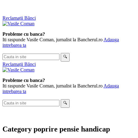
Skip
Reclamații Bănci
to
content
Probleme cu banca?
Iti raspunde Vasile Coman, jurnalist la Bancherul.ro
Adauga
intrebarea ta
Cauta
🔍
in
Reclamații Bănci
site
Probleme cu banca?
Iti raspunde Vasile Coman, jurnalist la Bancherul.ro
Adauga
intrebarea ta
Cauta
🔍
in
site
Category
poprire pensie handicap