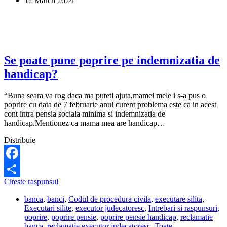
12 March 2024
invaliditate?
Se poate pune poprire pe indemnizatia de
handicap?
“Buna seara va rog daca ma puteti ajuta,mamei mele i s-a pus o
poprire cu data de 7 februarie anul curent problema este ca in acest
cont intra pensia sociala minima si indemnizatia de
handicap.Mentionez ca mama mea are handicap…
Distribuie
Facebook
Se
Citeste raspunsul
Share
poate
banca
,
banci
,
Codul de procedura civila
,
executare silita
,
pune
Executari silite
,
executor judecatoresc
,
Intrebari si raspunsuri
,
poprire
poprire
,
poprire pensie
,
poprire pensie handicap
,
reclamatie
pe
banca
,
reclamatie executor judecatoresc
,
Toate
indemnizatia