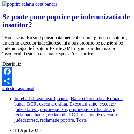
Se poate pune poprire pe indemnizatia de
insotitor?
“Buna seara Eu sunt pensionata medical Gr unu grav cu însoțitor și
un domn executor judecătoresc mi a pus proprire pe pensie și pe
indemnizația de însoțitor Este legal? Eu știu că indemnizația
însoțitorului este cu destinație specială. Ce articol…
Distribuie
Facebook
Se
Citeste raspunsul
Share
poate
Intrebari si raspunsuri
,
banca
,
Banca Comerciala Romana
,
pune
banci
,
BCR
,
executare silita
,
Executari silite
,
executor
poprire
judecatoresc
,
poprire pensie
,
poprire pensie handicap
,
pe
reclamatie banca
,
reclamatie BCR
,
reclamatie executor
indemnizatia
judecatoresc
,
reclamatie poprire
,
Toate
de
insotitor?
14 April 2025