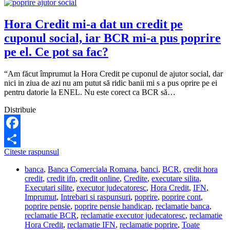
Hora Credit mi-a dat un credit pe
cuponul social, iar BCR mi-a pus poprire
pe el. Ce pot sa fac?
“Am făcut împrumut la Hora Credit pe cuponul de ajutor social, dar
nici in ziua de azi nu am putut să ridic banii mi s a pus oprire pe ei
pentru datorie la ENEL. Nu este corect ca BCR să…
Distribuie
Facebook
Hora
Citeste raspunsul
Share
Credit
banca
,
Banca Comerciala Romana
,
banci
,
BCR
,
credit hora
mi-
credit
,
credit ifn
,
credit online
,
Credite
,
executare silita
,
a
Executari silite
,
executor judecatoresc
,
Hora Credit
,
IFN
,
dat
Imprumut
,
Intrebari si raspunsuri
,
poprire
,
poprire cont
,
un
poprire pensie
,
poprire pensie handicap
,
reclamatie banca
,
credit
reclamatie BCR
,
reclamatie executor judecatoresc
,
reclamatie
pe
Hora Credit
,
reclamatie IFN
,
reclamatie poprire
,
Toate
cuponul