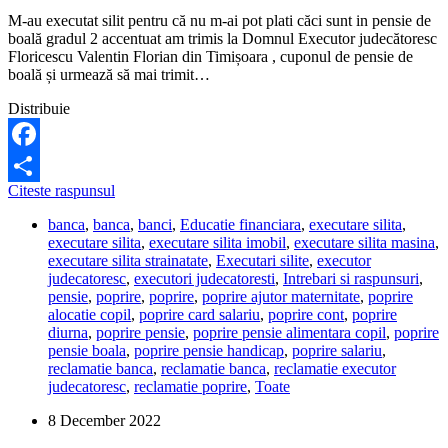
M-au executat silit pentru că nu m-ai pot plati căci sunt in pensie de
boală gradul 2 accentuat am trimis la Domnul Executor judecătoresc
Floricescu Valentin Florian din Timișoara , cuponul de pensie de
boală și urmează să mai trimit…
Distribuie
Facebook
Are
Citeste raspunsul
Share
voie
banca
,
banca
,
banci
,
Educatie financiara
,
executare silita
,
executorul
executare silita
,
executare silita imobil
,
executare silita masina
,
sa-
executare silita strainatate
,
Executari silite
,
executor
mi
judecatoresc
,
executori judecatoresti
,
Intrebari si raspunsuri
,
traga
pensie
,
poprire
,
poprire
,
poprire ajutor maternitate
,
poprire
bani
alocatie copil
,
poprire card salariu
,
poprire cont
,
poprire
din
diurna
,
poprire pensie
,
poprire pensie alimentara copil
,
poprire
pensia
pensie boala
,
poprire pensie handicap
,
poprire salariu
,
de
reclamatie banca
,
reclamatie banca
,
reclamatie executor
boala?
judecatoresc
,
reclamatie poprire
,
Toate
8 December 2022