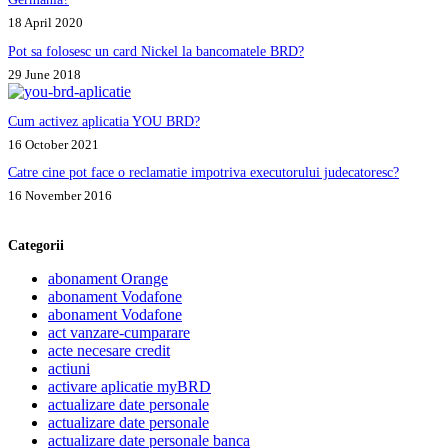
18 April 2020
Pot sa folosesc un card Nickel la bancomatele BRD?
29 June 2018
Cum activez aplicatia YOU BRD?
16 October 2021
Catre cine pot face o reclamatie impotriva executorului judecatoresc?
16 November 2016
Categorii
abonament Orange
abonament Vodafone
abonament Vodafone
act vanzare-cumparare
acte necesare credit
actiuni
activare aplicatie myBRD
actualizare date personale
actualizare date personale
actualizare date personale banca