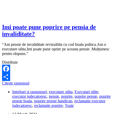
Imi poate pune poprire pe pensia de
invaliditate?
“Am pensie de invaliditate revizuibila cu cod boala psihica.Am o
executare silita.Imi poate pune oprire pe aceasta pensie .Mulțumesc
pentru răspuns.”
Distribuie
Facebook
Imi
Citeste raspunsul
Share
poate
Intrebari si raspunsuri
,
executare silita
,
Executari silite
,
pune
executor judecatoresc
,
pensie
,
poprire
,
poprire pensie
,
poprire
poprire
pensie boala
,
poprire pensie handicap
,
reclamatie executor
pe
judecatoresc
,
reclamatie poprire
,
Toate
pensia
de