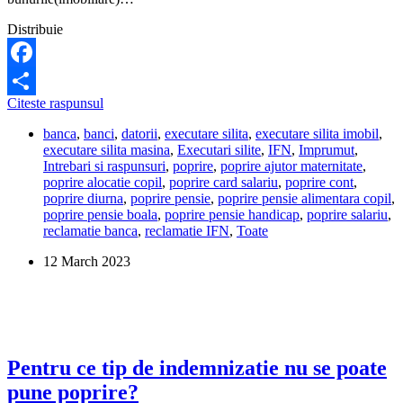
Distribuie
Facebook
Cat
Citeste raspunsul
Share
are
banca
,
banci
,
datorii
,
executare silita
,
executare silita imobil
,
voie
executare silita masina
,
Executari silite
,
IFN
,
Imprumut
,
sa-
Intrebari si raspunsuri
,
poprire
,
poprire ajutor maternitate
,
mi
poprire alocatie copil
,
poprire card salariu
,
poprire cont
,
opreasca
poprire diurna
,
poprire pensie
,
poprire pensie alimentara copil
,
din
poprire pensie boala
,
poprire pensie handicap
,
poprire salariu
,
salariu,
reclamatie banca
,
reclamatie IFN
,
Toate
daca
am
12 March 2023
mai
multe
credite
neplatite?
Pentru ce tip de indemnizatie nu se poate
pune poprire?