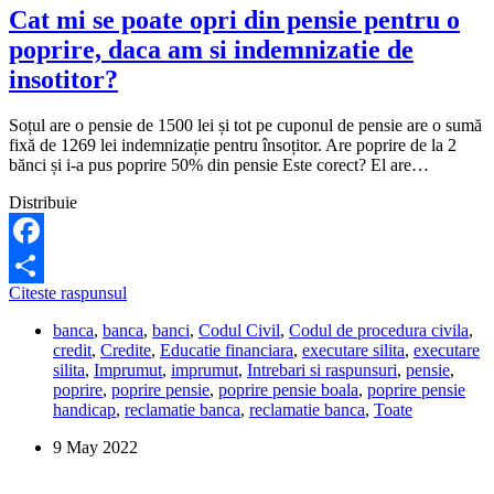
Cat mi se poate opri din pensie pentru o
poprire, daca am si indemnizatie de
insotitor?
Soțul are o pensie de 1500 lei și tot pe cuponul de pensie are o sumă
fixă de 1269 lei indemnizație pentru însoțitor. Are poprire de la 2
bănci și i-a pus poprire 50% din pensie Este corect? El are…
Distribuie
Facebook
Cat
Citeste raspunsul
Share
mi
banca
,
banca
,
banci
,
Codul Civil
,
Codul de procedura civila
,
se
credit
,
Credite
,
Educatie financiara
,
executare silita
,
executare
poate
silita
,
Imprumut
,
imprumut
,
Intrebari si raspunsuri
,
pensie
,
opri
poprire
,
poprire pensie
,
poprire pensie boala
,
poprire pensie
din
handicap
,
reclamatie banca
,
reclamatie banca
,
Toate
pensie
pentru
9 May 2022
o
poprire,
daca