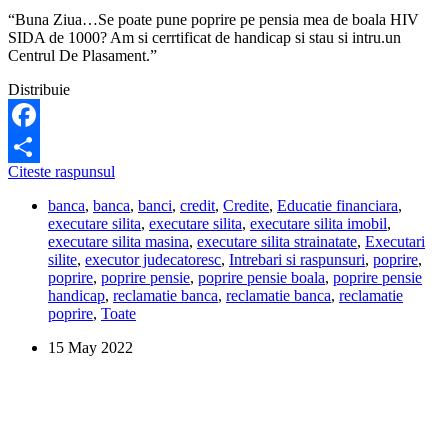
“Buna Ziua…Se poate pune poprire pe pensia mea de boala HIV
SIDA de 1000? Am si cerrtificat de handicap si stau si intru.un
Centrul De Plasament.”
Distribuie
Facebook
Se
Citeste raspunsul
Share
poate
banca
,
banca
,
banci
,
credit
,
Credite
,
Educatie financiara
,
pune
executare silita
,
executare silita
,
executare silita imobil
,
poprire
executare silita masina
,
executare silita strainatate
,
Executari
pe
silite
,
executor judecatoresc
,
Intrebari si raspunsuri
,
poprire
,
pensia
poprire
,
poprire pensie
,
poprire pensie boala
,
poprire pensie
mea
handicap
,
reclamatie banca
,
reclamatie banca
,
reclamatie
de
poprire
,
Toate
boala?
15 May 2022