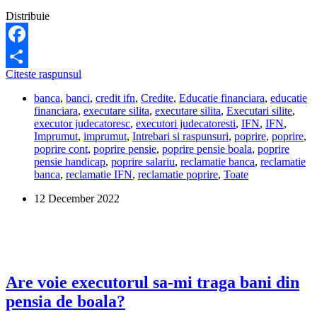
Distribuie
Facebook
Pentru
Citeste raspunsul
Share
imprumuturile
banca
,
banci
,
credit ifn
,
Credite
,
Educatie financiara
,
educatie
de
financiara
,
executare silita
,
executare silita
,
Executari silite
,
la
executor judecatoresc
,
executori judecatoresti
,
IFN
,
IFN
,
IFN-
Imprumut
,
imprumut
,
Intrebari si raspunsuri
,
poprire
,
poprire
,
uri
poprire cont
,
poprire pensie
,
poprire pensie boala
,
poprire
mi
pensie handicap
,
poprire salariu
,
reclamatie banca
,
reclamatie
se
banca
,
reclamatie IFN
,
reclamatie poprire
,
Toate
poate
pune
12 December 2022
poprire
pe
pensia
de
invaliditate
si
indemnizatia
Are voie executorul sa-mi traga bani din
de
pensia de boala?
handicap?