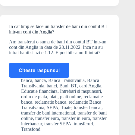
banii!
Ce
pot
sa
In cat timp se face un transfer de bani din contul BT
fac?
intr-un cont din Anglia?
Am transferat o suma de bani din contul BT intr-un
cont din Anglia in data de 28.11.2022. Inca nu au
intrat banii si azi e 1.12. E posibil sa nu fi intrat?
Citeste raspunsul
In
cat
banca
,
banca
,
Banca Transilvania
,
Banca
timp
Transilvania
,
banci
,
Bani
,
BT
,
card Anglia
,
se
Educatie financiara
,
Intrebari si raspunsuri
,
face
ordin de plata
,
plati
,
plati online
,
reclamatie
banca
,
reclamatie banca
,
reclamatie Banca
un
Transilvania
,
SEPA
,
Toate
,
transfer bancar
,
transfer
transfer de bani international
,
transfer de bani
de
online
,
transfer euro
,
transfer in euro
,
transfer
bani
interbancar
,
transfer SEPA
,
transferuri
,
din
Transfond
contul