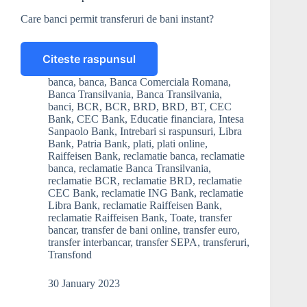
Care banci permit transferuri de bani instant?
Citeste raspunsul
La
care
banca
,
banca
,
Banca Comerciala Romana
,
banci
Banca Transilvania
,
Banca Transilvania
,
pot
banci
,
BCR
,
BCR
,
BRD
,
BRD
,
BT
,
CEC
face
Bank
,
CEC Bank
,
Educatie financiara
,
Intesa
Sanpaolo Bank
,
Intrebari si raspunsuri
,
Libra
transferuri
Bank
,
Patria Bank
,
plati
,
plati online
,
de
Raiffeisen Bank
,
reclamatie banca
,
reclamatie
bani
banca
,
reclamatie Banca Transilvania
,
instant?
reclamatie BCR
,
reclamatie BRD
,
reclamatie
CEC Bank
,
reclamatie ING Bank
,
reclamatie
Libra Bank
,
reclamatie Raiffeisen Bank
,
reclamatie Raiffeisen Bank
,
Toate
,
transfer
bancar
,
transfer de bani online
,
transfer euro
,
transfer interbancar
,
transfer SEPA
,
transferuri
,
Transfond
30 January 2023