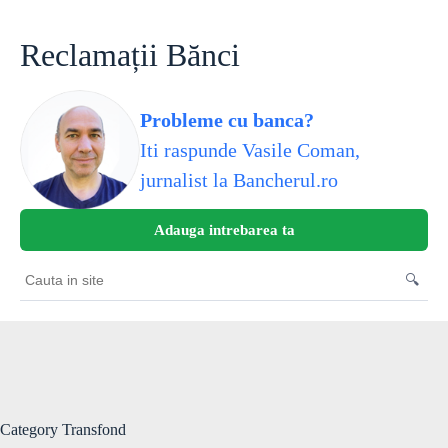
Skip
to
content
Reclamații Bănci
Probleme cu banca?
Iti raspunde Vasile Coman,
jurnalist la Bancherul.ro
Adauga intrebarea ta
🔍
Cauta
in
site
Category
Transfond