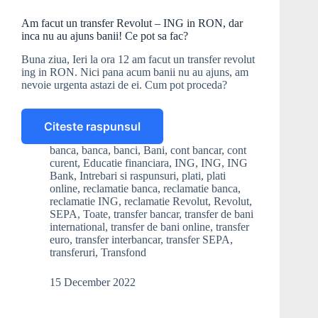
Am facut un transfer Revolut – ING in RON, dar
inca nu au ajuns banii! Ce pot sa fac?
Buna ziua, Ieri la ora 12 am facut un transfer revolut
ing in RON. Nici pana acum banii nu au ajuns, am
nevoie urgenta astazi de ei. Cum pot proceda?
Citeste raspunsul
Am
facut
banca
,
banca
,
banci
,
Bani
,
cont bancar
,
cont
un
curent
,
Educatie financiara
,
ING
,
ING
,
ING
transfer
Bank
,
Intrebari si raspunsuri
,
plati
,
plati
Revolut
online
,
reclamatie banca
,
reclamatie banca
,
reclamatie ING
,
reclamatie Revolut
,
Revolut
,
–
SEPA
,
Toate
,
transfer bancar
,
transfer de bani
ING
international
,
transfer de bani online
,
transfer
in
euro
,
transfer interbancar
,
transfer SEPA
,
RON,
transferuri
,
Transfond
dar
inca
15 December 2022
nu
au
ajuns