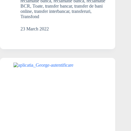
a
reclamatie banca
,
reclamatie banca
,
reclamatie
BCR
,
Toate
,
transfer bancar
,
transfer de bani
platilor
online
,
transfer interbancar
,
transferuri
,
si
Transfond
transferurilor
la
23 March 2022
BCR