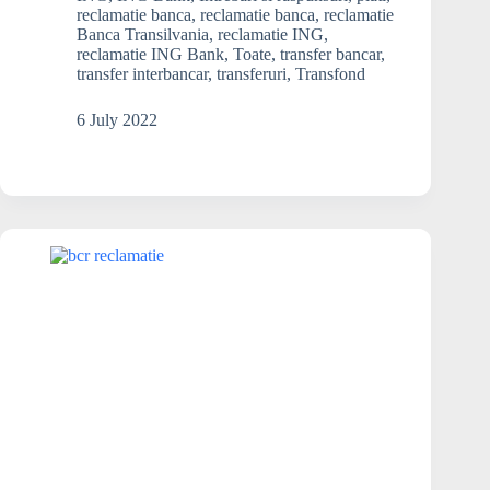
banii
reclamatie banca
,
reclamatie banca
,
reclamatie
Banca Transilvania
,
reclamatie ING
,
din
reclamatie ING Bank
,
Toate
,
transfer bancar
,
contul
transfer interbancar
,
transferuri
,
Transfond
ING
in
6 July 2022
contul
Banca
Transilvania?