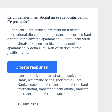
La un transfer international nu se stie locatia banilor.
Ce pot sa fac?
Sunt client Libra Bank si am facut un transfer
international din contul meu personal de euro cu bani
obtinuti din vanzarea apartamentului meu, bani virati
tot in LibraBank pentru achizitionarea unui
apartament. A doua zi mi s-au cerut documente
justificative…
Citeste raspunsul
La
un
banca
,
banci
,
Intrebari si raspunsuri
,
Libra
transfer
Bank
,
reclamatie banca
,
reclamatie Libra
international
Bank
,
Toate
,
transfer bancar
,
transfer de bani
nu
international
,
transfer de bani online
,
transfer
interbancar
,
transferuri
,
Transfond
se
stie
locatia
17 July 2023
banilor.