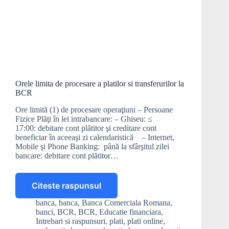
Orele limita de procesare a platilor si transferurilor la
BCR
Ore limită (1) de procesare operaţiuni – Persoane
Fizice Plăţi în lei intrabancare: – Ghiseu: ≤
17:00: debitare cont plătitor şi creditare cont
beneficiar în aceeaşi zi calendaristică – Internet,
Mobile şi Phone Banking: până la sfârşitul zilei
bancare: debitare cont plătitor…
Citeste raspunsul
Orele
limita
banca
,
banca
,
Banca Comerciala Romana
,
de
banci
,
BCR
,
BCR
,
Educatie financiara
,
procesare
Intrebari si raspunsuri
,
plati
,
plati online
,