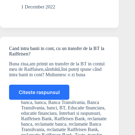
BT
1 December 2022
intr-
un
cont
din
Anglia?
Cand intra banii in cont, cu un transfer de la BT la
Raiffeisen?
Buna ziua,am primit un transfer de la BT in contul
meu de Raiffaisen,sâmbătă,îmi puteți spune când
intra banii in cont? Multumesc o zi buna
Citeste raspunsul
Cand
intra
banca
,
banca
,
Banca Transilvania
,
Banca
banii
Transilvania
,
banci
,
BT
,
Educatie financiara
,
in
educatie financiara
,
Intrebari si raspunsuri
,
cont,
Raiffeisen Bank
,
Raiffeisen Bank
,
reclamatie
banca
,
reclamatie banca
,
reclamatie Banca
cu
Transilvania
,
reclamatie Raiffeisen Bank
,
un
reclamatie Raiffeisen Bank
,
Toate
,
transfer