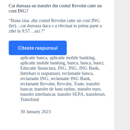
Cat dureaza un transfer din contul Revolut catre un
cont ING?
“Buna ziua ,din contul Revolut catre un cont ING
(lei)…cat dureaza daca s a efectuat in prima parte a
zilei la 9:57…azi ?”
Citeste raspunsul
Cat
dureaza
aplicatie banca
,
aplicatie mobile banking
,
un
aplicatie mobile banking
,
banca
,
banca
,
banci
,
transfer
Educatie financiara
,
ING
,
ING
,
ING Bank
,
din
Intrebari si raspunsuri
,
reclamatie banca
,
reclamatie ING
,
reclamatie ING Bank
,
contul
reclamatie Revolut
,
Revolut
,
Toate
,
transfer
Revolut
bancar
,
transfer de bani online
,
transfer euro
,
catre
transfer interbancar
,
transfer SEPA
,
transferuri
,
un
Transfond
cont
ING?
30 January 2023