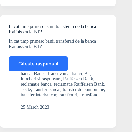
ING
catre
un
cont
In cat timp primesc banii transferati de la banca
BT?
Raifaissen la BT?
In cat timp primesc banii transferati de la banca
Raifaissen la BT?
Citeste raspunsul
In
cat
banca
,
Banca Transilvania
,
banci
,
BT
,
timp
Intrebari si raspunsuri
,
Raiffeisen Bank
,
primesc
reclamatie banca
,
reclamatie Raiffeisen Bank
,
banii
Toate
,
transfer bancar
,
transfer de bani online
,
transfer interbancar
,
transferuri
,
Transfond
transferati
de
la
25 March 2023
banca
Raifaissen
la
BT?