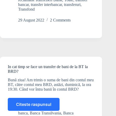
transfer
bancar
,
transfer interbancar
,
transferuri
,
de
Transfond
la
BT
29 August 2022
2 Comments
la
Raiffeisen?
In cat timp se face un transfer de bani de la BT la
BRD?
Bună ziua! Am trimis o suma de bani din contul meu
BT, către contul meu BRD, astăzi, duminică, la ora
19:30. Când vor întra banii în contul BRD?
Citeste raspunsul
In
cat
banca
,
Banca Transilvania
,
Banca