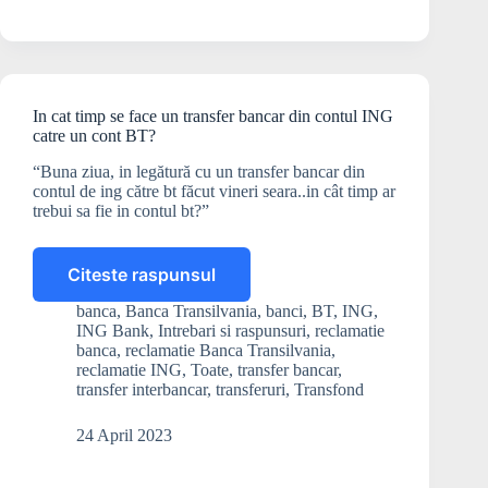
Ce
pot
sa
fac?
In cat timp se face un transfer bancar din contul ING
catre un cont BT?
“Buna ziua, in legătură cu un transfer bancar din
contul de ing către bt făcut vineri seara..in cât timp ar
trebui sa fie in contul bt?”
Citeste raspunsul
In
cat
banca
,
Banca Transilvania
,
banci
,
BT
,
ING
,
timp
ING Bank
,
Intrebari si raspunsuri
,
reclamatie
se
banca
,
reclamatie Banca Transilvania
,
face
reclamatie ING
,
Toate
,
transfer bancar
,
transfer interbancar
,
transferuri
,
Transfond
un
transfer
bancar
24 April 2023
din
contul