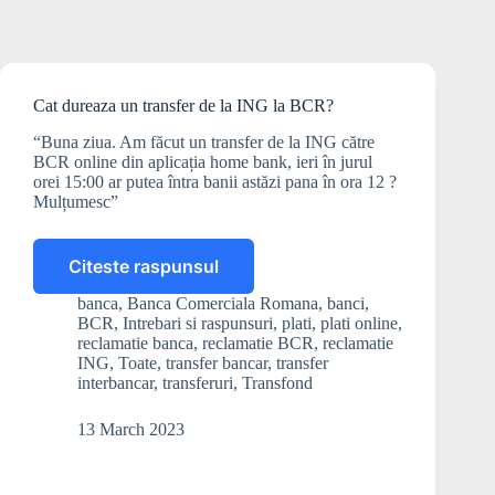
Cat dureaza un transfer de la ING la BCR?
“Buna ziua. Am făcut un transfer de la ING către
BCR online din aplicația home bank, ieri în jurul
orei 15:00 ar putea întra banii astăzi pana în ora 12 ?
Mulțumesc”
Citeste raspunsul
Cat
dureaza
banca
,
Banca Comerciala Romana
,
banci
,
un
BCR
,
Intrebari si raspunsuri
,
plati
,
plati online
,
transfer
reclamatie banca
,
reclamatie BCR
,
reclamatie
de
ING
,
Toate
,
transfer bancar
,
transfer
interbancar
,
transferuri
,
Transfond
la
ING
la
13 March 2023
BCR?