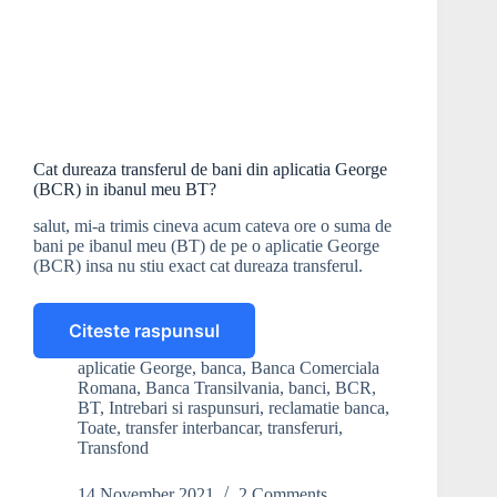
Cat dureaza transferul de bani din aplicatia George
(BCR) in ibanul meu BT?
salut, mi-a trimis cineva acum cateva ore o suma de
bani pe ibanul meu (BT) de pe o aplicatie George
(BCR) insa nu stiu exact cat dureaza transferul.
Citeste raspunsul
Cat
dureaza
aplicatie George
,
banca
,
Banca Comerciala
transferul
Romana
,
Banca Transilvania
,
banci
,
BCR
,
de
BT
,
Intrebari si raspunsuri
,
reclamatie banca
,
bani
Toate
,
transfer interbancar
,
transferuri
,
Transfond
din
aplicatia
George
14 November 2021
2 Comments