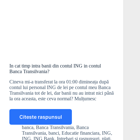
In cat timp intra banii din contul ING in contul
Banca Transilvania?
Cineva mi-a transferat la ora 01:00 dimineața după
contul lui personal ING de lei pe contul meu Banca
Transilvania tot de lei, dar banii nu au intrat nici până
la ora aceasta, este ceva normal? Mulțumesc
Citeste raspunsul
In
cat
banca
,
Banca Transilvania
,
Banca
timp
Transilvania
,
banci
,
Educatie financiara
,
ING
,
intra
ING
,
ING Bank
,
Intrebari si raspunsuri
,
plati
,