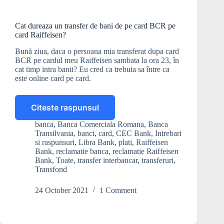
Cat dureaza un transfer de bani de pe card BCR pe
card Raiffeisen?
Bună ziua, daca o persoana mia transferat dupa card
BCR pe cardul meu Raiffeisen sambata la ora 23, în
cat timp intra banii? Eu cred ca trebuia sa între ca
este online card pe card.
Citeste raspunsul
Cat
dureaza
banca
,
Banca Comerciala Romana
,
Banca
un
Transilvania
,
banci
,
card
,
CEC Bank
,
Intrebari
transfer
si raspunsuri
,
Libra Bank
,
plati
,
Raiffeisen
de
Bank
,
reclamatie banca
,
reclamatie Raiffeisen
Bank
,
Toate
,
transfer interbancar
,
transferuri
,
bani
Transfond
de
pe
24 October 2021
1 Comment
card
BCR
pe
card