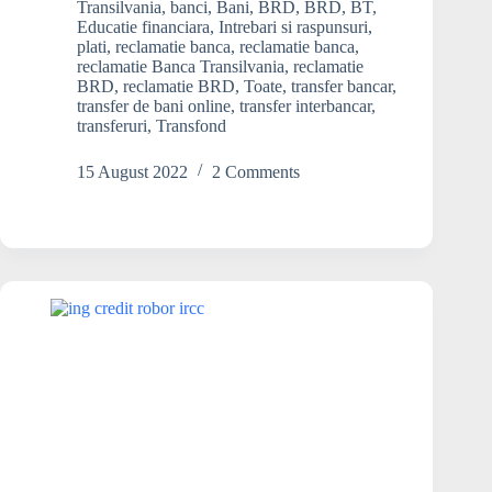
timp
Transilvania
,
banci
,
Bani
,
BRD
,
BRD
,
BT
,
se
Educatie financiara
,
Intrebari si raspunsuri
,
face
plati
,
reclamatie banca
,
reclamatie banca
,
reclamatie Banca Transilvania
,
reclamatie
un
BRD
,
reclamatie BRD
,
Toate
,
transfer bancar
,
transfer
transfer de bani online
,
transfer interbancar
,
de
transferuri
,
Transfond
bani
de
15 August 2022
2 Comments
la
BT
la
BRD?