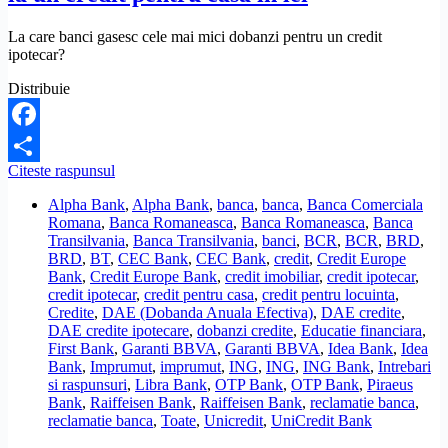
La care banci gasesc cele mai mici dobanzi pentru un credit
ipotecar?
Distribuie
Facebook
Topul
Citeste raspunsul
Share
bancilor
Alpha Bank
,
Alpha Bank
,
banca
,
banca
,
Banca Comerciala
cu
Romana
,
Banca Romaneasca
,
Banca Romaneasca
,
Banca
cele
Transilvania
,
Banca Transilvania
,
banci
,
BCR
,
BCR
,
BRD
,
mai
BRD
,
BT
,
CEC Bank
,
CEC Bank
,
credit
,
Credit Europe
mici
Bank
,
Credit Europe Bank
,
credit imobiliar
,
credit ipotecar
,
dobanzi
credit ipotecar
,
credit pentru casa
,
credit pentru locuinta
,
la
Credite
,
DAE (Dobanda Anuala Efectiva)
,
DAE credite
,
un
DAE credite ipotecare
,
dobanzi credite
,
Educatie financiara
,
credit
First Bank
,
Garanti BBVA
,
Garanti BBVA
,
Idea Bank
,
Idea
pentru
Bank
,
Imprumut
,
imprumut
,
ING
,
ING
,
ING Bank
,
Intrebari
casa
si raspunsuri
,
Libra Bank
,
OTP Bank
,
OTP Bank
,
Piraeus
in
Bank
,
Raiffeisen Bank
,
Raiffeisen Bank
,
reclamatie banca
,
lei
reclamatie banca
,
Toate
,
Unicredit
,
UniCredit Bank