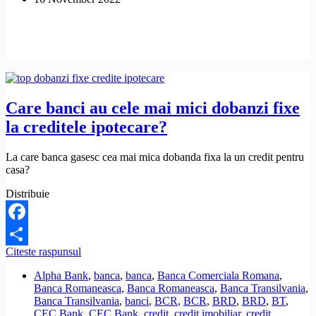
Care banci au cele mai mici dobanzi fixe
la creditele ipotecare?
La care banca gasesc cea mai mica dobanda fixa la un credit pentru
casa?
Distribuie
Facebook
Care
Citeste raspunsul
Share
banci
Alpha Bank
,
banca
,
banca
,
Banca Comerciala Romana
,
au
Banca Romaneasca
,
Banca Romaneasca
,
Banca Transilvania
,
cele
Banca Transilvania
,
banci
,
BCR
,
BCR
,
BRD
,
BRD
,
BT
,
mai
CEC Bank
,
CEC Bank
,
credit
,
credit imobiliar
,
credit
mici