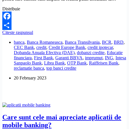
Distribuie
Facebook
Care
Citeste raspunsul
Share
banci
banca
,
Banca Romaneasca
,
Banca Transilvania
,
BCR
,
BRD
,
au
CEC Bank
,
credit
,
Credit Europe Bank
,
credit ipotecar
,
cele
Dobanda Anuala Efectiva (DAE)
,
dobanzi credite
,
Educatie
mai
financiara
,
First Bank
,
Garanti BBVA
,
imprumut
,
ING
,
Intesa
mici
Sanpaolo Bank
,
Libra Bank
,
OTP Bank
,
Raiffeisen Bank
,
dobanzi
reclamatie banca
,
top banci credite
la
creditele
20 February 2023
ipotecare
verzi?
Care sunt cele mai apreciate aplicatii de
mobile banking?