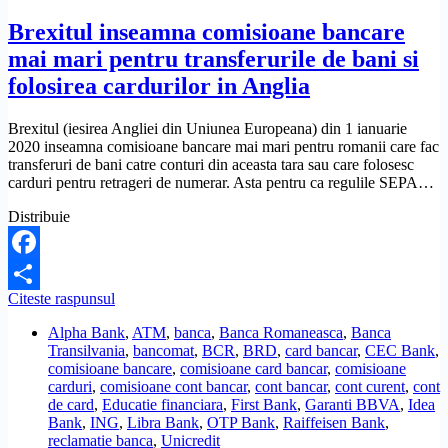
Brexitul inseamna comisioane bancare
mai mari pentru transferurile de bani si
folosirea cardurilor in Anglia
Brexitul (iesirea Angliei din Uniunea Europeana) din 1 ianuarie
2020 inseamna comisioane bancare mai mari pentru romanii care fac
transferuri de bani catre conturi din aceasta tara sau care folosesc
carduri pentru retrageri de numerar. Asta pentru ca regulile SEPA…
Distribuie
Facebook
Brexitul
Citeste raspunsul
Share
inseamna
Alpha Bank
,
ATM
,
banca
,
Banca Romaneasca
,
Banca
comisioane
Transilvania
,
bancomat
,
BCR
,
BRD
,
card bancar
,
CEC Bank
,
bancare
comisioane bancare
,
comisioane card bancar
,
comisioane
mai
carduri
,
comisioane cont bancar
,
cont bancar
,
cont curent
,
cont
mari
de card
,
Educatie financiara
,
First Bank
,
Garanti BBVA
,
Idea
pentru
Bank
,
ING
,
Libra Bank
,
OTP Bank
,
Raiffeisen Bank
,
transferurile
reclamatie banca
,
Unicredit
de