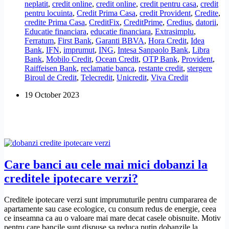
neplatit
,
credit online
,
credit online
,
credit pentru casa
,
credit
Credit
pentru locuinta
,
Credit Prima Casa
,
credit Provident
,
Credite
,
datele
credite Prima Casa
,
CreditFix
,
CreditPrime
,
Credius
,
datorii
,
clientilor?
Educatie financiara
,
educatie financiara
,
Extrasimplu
,
Ferratum
,
First Bank
,
Garanti BBVA
,
Hora Credit
,
Idea
Bank
,
IFN
,
imprumut
,
ING
,
Intesa Sanpaolo Bank
,
Libra
Bank
,
Mobilo Credit
,
Ocean Credit
,
OTP Bank
,
Provident
,
Raiffeisen Bank
,
reclamatie banca
,
restante credit
,
stergere
Biroul de Credit
,
Telecredit
,
Unicredit
,
Viva Credit
19 October 2023
Care banci au cele mai mici dobanzi la
creditele ipotecare verzi?
Creditele ipotecare verzi sunt imprumuturile pentru cumpararea de
apartamente sau case ecologice, cu consum redus de energie, ceea
ce inseamna ca au o valoare mai mare decat casele obisnuite. Motiv
pentru care bancile sunt dispuse sa reduca putin dobanzile la…