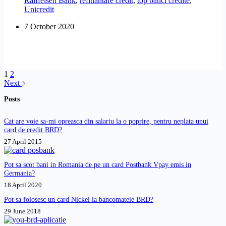
Raiffeisen Bank
,
refinantare credit
,
top banci credite
,
pentru
Unicredit
refinantarea
unui
7 October 2020
credit
de
nevoi
personale?
1
2
Next
Posts
Cat are voie sa-mi opreasca din salariu la o poprire, pentru neplata unui
card de credit BRD?
27 April 2015
Pot sa scot bani in Romania de pe un card Postbank Vpay emis in
Germania?
18 April 2020
Pot sa folosesc un card Nickel la bancomatele BRD?
29 June 2018