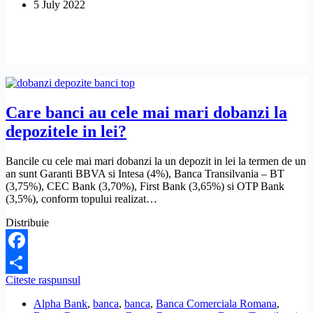
5 July 2022
Care banci au cele mai mari dobanzi la
depozitele in lei?
Bancile cu cele mai mari dobanzi la un depozit in lei la termen de un
an sunt Garanti BBVA si Intesa (4%), Banca Transilvania – BT
(3,75%), CEC Bank (3,70%), First Bank (3,65%) si OTP Bank
(3,5%), conform topului realizat…
Distribuie
Facebook
Care
Citeste raspunsul
Share
banci
Alpha Bank
,
banca
,
banca
,
Banca Comerciala Romana
,
au