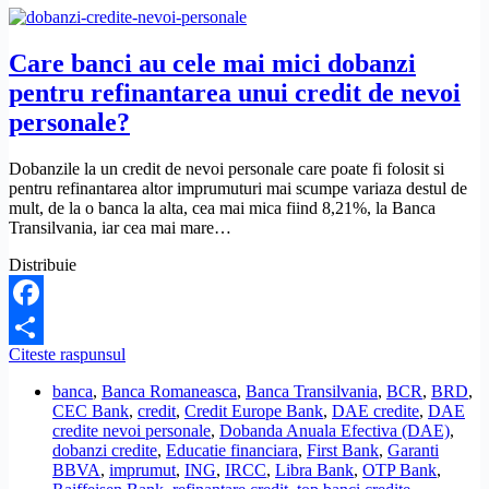
Care banci au cele mai mici dobanzi
pentru refinantarea unui credit de nevoi
personale?
Dobanzile la un credit de nevoi personale care poate fi folosit si
pentru refinantarea altor imprumuturi mai scumpe variaza destul de
mult, de la o banca la alta, cea mai mica fiind 8,21%, la Banca
Transilvania, iar cea mai mare…
Distribuie
Facebook
Care
Citeste raspunsul
Share
banci
banca
,
Banca Romaneasca
,
Banca Transilvania
,
BCR
,
BRD
,
au
CEC Bank
,
credit
,
Credit Europe Bank
,
DAE credite
,
DAE
cele
credite nevoi personale
,
Dobanda Anuala Efectiva (DAE)
,
mai
dobanzi credite
,
Educatie financiara
,
First Bank
,
Garanti
mici
BBVA
,
imprumut
,
ING
,
IRCC
,
Libra Bank
,
OTP Bank
,
dobanzi