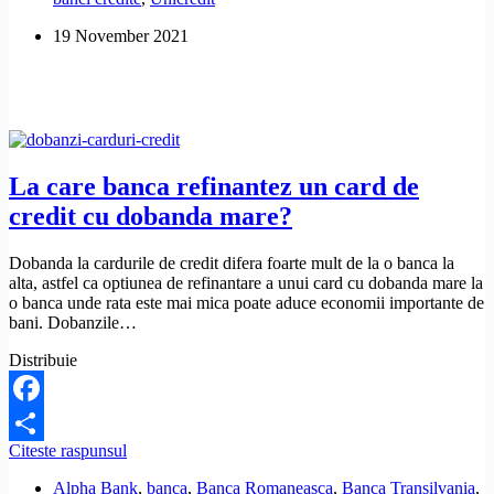
refinantarea
19 November 2021
unui
credit?
La care banca refinantez un card de
credit cu dobanda mare?
Dobanda la cardurile de credit difera foarte mult de la o banca la
alta, astfel ca optiunea de refinantare a unui card cu dobanda mare la
o banca unde rata este mai mica poate aduce economii importante de
bani. Dobanzile…
Distribuie
Facebook
La
Citeste raspunsul
Share
care
Alpha Bank
,
banca
,
Banca Romaneasca
,
Banca Transilvania
,
banca