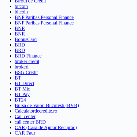
Biroul de Credit
bitcoin
bitcoin
BNP Paribas Personal Finance
BNP Paribas Personal Finance
BNR
BNR
BonusCard
BRD
BRD
BRD Finance
broker credit
brokeri
BSG Credit
BT
BT Direct
BT Mic
BT Pay
BT24
Bursa de Valori Bucuresti (BVB)
Calculatordecredite.ro
Call center
call center BRD
CAR (Casa de Ajutor Reciproc)
CAR Faur