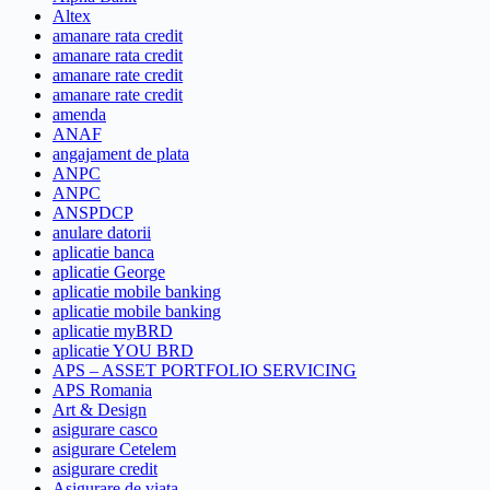
Altex
amanare rata credit
amanare rata credit
amanare rate credit
amanare rate credit
amenda
ANAF
angajament de plata
ANPC
ANPC
ANSPDCP
anulare datorii
aplicatie banca
aplicatie George
aplicatie mobile banking
aplicatie mobile banking
aplicatie myBRD
aplicatie YOU BRD
APS – ASSET PORTFOLIO SERVICING
APS Romania
Art & Design
asigurare casco
asigurare Cetelem
asigurare credit
Asigurare de viata