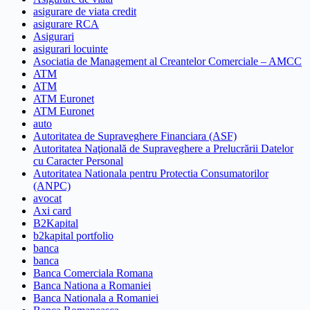
asigurare de viata credit
asigurare RCA
Asigurari
asigurari locuinte
Asociatia de Management al Creantelor Comerciale – AMCC
ATM
ATM
ATM Euronet
ATM Euronet
auto
Autoritatea de Supraveghere Financiara (ASF)
Autoritatea Naţională de Supraveghere a Prelucrării Datelor
cu Caracter Personal
Autoritatea Nationala pentru Protectia Consumatorilor
(ANPC)
avocat
Axi card
B2Kapital
b2kapital portfolio
banca
banca
Banca Comerciala Romana
Banca Nationa a Romaniei
Banca Nationala a Romaniei