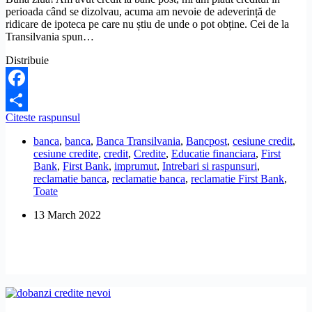
perioada când se dizolvau, acuma am nevoie de adeverință de
ridicare de ipoteca pe care nu știu de unde o pot obține. Cei de la
Transilvania spun…
Distribuie
Facebook
De
Citeste raspunsul
Share
unde
banca
,
banca
,
Banca Transilvania
,
Bancpost
,
cesiune credit
,
obtin
cesiune credite
,
credit
,
Credite
,
Educatie financiara
,
First
adeverinta
Bank
,
First Bank
,
imprumut
,
Intrebari si raspunsuri
,
de
reclamatie banca
,
reclamatie banca
,
reclamatie First Bank
,
ridicare
Toate
ipoteca
la
13 March 2022
un
credit
Bancpost?