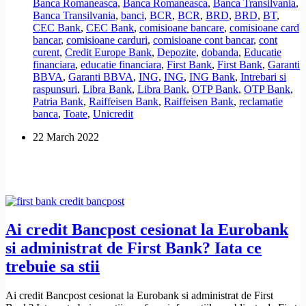
Banca Romaneasca
,
Banca Romaneasca
,
Banca Transilvania
,
cele
Banca Transilvania
,
banci
,
BCR
,
BCR
,
BRD
,
BRD
,
BT
,
mai
CEC Bank
,
CEC Bank
,
comisioane bancare
,
comisioane card
mari
bancar
,
comisioane carduri
,
comisioane cont bancar
,
cont
dobanzi
curent
,
Credit Europe Bank
,
Depozite
,
dobanda
,
Educatie
la
financiara
,
educatie financiara
,
First Bank
,
First Bank
,
Garanti
depozitele
BBVA
,
Garanti BBVA
,
ING
,
ING
,
ING Bank
,
Intrebari si
in
raspunsuri
,
Libra Bank
,
Libra Bank
,
OTP Bank
,
OTP Bank
,
lei?
Patria Bank
,
Raiffeisen Bank
,
Raiffeisen Bank
,
reclamatie
banca
,
Toate
,
Unicredit
22 March 2022
Ai credit Bancpost cesionat la Eurobank
si administrat de First Bank? Iata ce
trebuie sa stii
Ai credit Bancpost cesionat la Eurobank si administrat de First