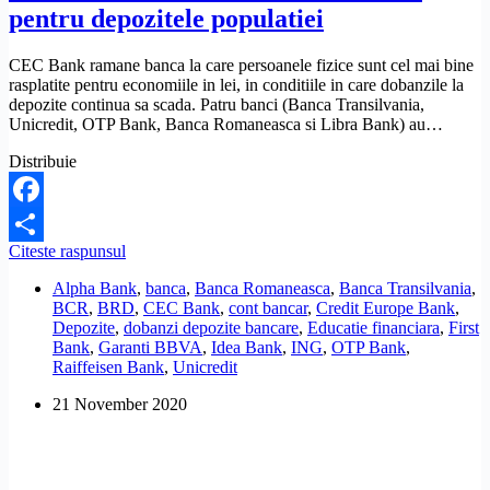
pentru depozitele populatiei
CEC Bank ramane banca la care persoanele fizice sunt cel mai bine
rasplatite pentru economiile in lei, in conditiile in care dobanzile la
depozite continua sa scada. Patru banci (Banca Transilvania,
Unicredit, OTP Bank, Banca Romaneasca si Libra Bank) au…
Distribuie
Facebook
Care
Citeste raspunsul
Share
banci
Alpha Bank
,
banca
,
Banca Romaneasca
,
Banca Transilvania
,
au
BCR
,
BRD
,
CEC Bank
,
cont bancar
,
Credit Europe Bank
,
cele
Depozite
,
dobanzi depozite bancare
,
Educatie financiara
,
First
mai
Bank
,
Garanti BBVA
,
Idea Bank
,
ING
,
OTP Bank
,
bune
Raiffeisen Bank
,
Unicredit
dobanzi
pentru
21 November 2020
depozitele
populatiei