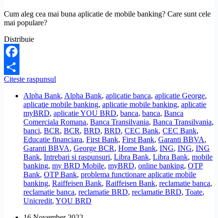
Cum aleg cea mai buna aplicatie de mobile banking? Care sunt cele
mai populare?
Distribuie
Facebook
Care
Citeste raspunsul
Share
sunt
Alpha Bank
,
Alpha Bank
,
aplicatie banca
,
aplicatie George
,
cele
aplicatie mobile banking
,
aplicatie mobile banking
,
aplicatie
mai
myBRD
,
aplicatie YOU BRD
,
banca
,
banca
,
Banca
apreciate
Comerciala Romana
,
Banca Transilvania
,
Banca Transilvania
,
aplicatii
banci
,
BCR
,
BCR
,
BRD
,
BRD
,
CEC Bank
,
CEC Bank
,
de
Educatie financiara
,
First Bank
,
First Bank
,
Garanti BBVA
,
mobile
Garanti BBVA
,
George BCR
,
Home Bank
,
ING
,
ING
,
ING
banking?
Bank
,
Intrebari si raspunsuri
,
Libra Bank
,
Libra Bank
,
mobile
banking
,
my BRD Mobile
,
myBRD
,
online banking
,
OTP
Bank
,
OTP Bank
,
problema functionare aplicatie mobile
banking
,
Raiffeisen Bank
,
Raiffeisen Bank
,
reclamatie banca
,
reclamatie banca
,
reclamatie BRD
,
reclamatie BRD
,
Toate
,
Unicredit
,
YOU BRD
16 November 2022