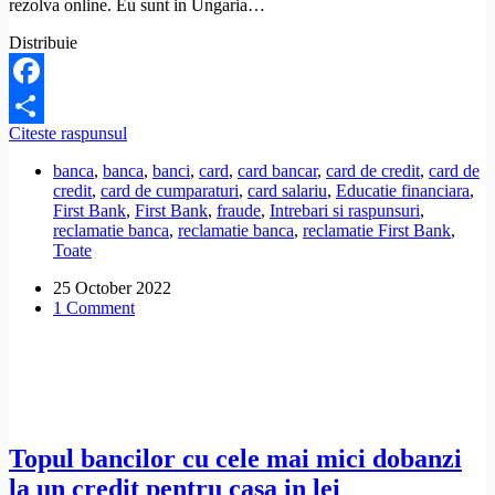
rezolva online. Eu sunt in Ungaria…
Distribuie
Facebook
Mi-
Citeste raspunsul
Share
a
banca
,
banca
,
banci
,
card
,
card bancar
,
card de credit
,
card de
fost
credit
,
card de cumparaturi
,
card salariu
,
Educatie financiara
,
blocat
First Bank
,
First Bank
,
fraude
,
Intrebari si raspunsuri
,
cardul
reclamatie banca
,
reclamatie banca
,
reclamatie First Bank
,
pentru
Toate
tranzactie
suspicioasa.
25 October 2022
Ce
1 Comment
pot
sa
fac?
Topul bancilor cu cele mai mici dobanzi
la un credit pentru casa in lei