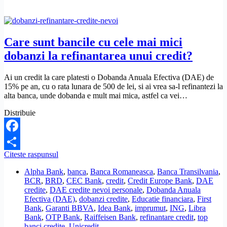
personale?
Care sunt bancile cu cele mai mici
dobanzi la refinantarea unui credit?
Ai un credit la care platesti o Dobanda Anuala Efectiva (DAE) de
15% pe an, cu o rata lunara de 500 de lei, si ai vrea sa-l refinantezi la
alta banca, unde dobanda e mult mai mica, astfel ca vei…
Distribuie
Facebook
Care
Citeste raspunsul
Share
sunt
Alpha Bank
,
banca
,
Banca Romaneasca
,
Banca Transilvania
,
bancile
BCR
,
BRD
,
CEC Bank
,
credit
,
Credit Europe Bank
,
DAE
cu
credite
,
DAE credite nevoi personale
,
Dobanda Anuala
cele
Efectiva (DAE)
,
dobanzi credite
,
Educatie financiara
,
First
mai
Bank
,
Garanti BBVA
,
Idea Bank
,
imprumut
,
ING
,
Libra
mici
Bank
,
OTP Bank
,
Raiffeisen Bank
,
refinantare credit
,
top
dobanzi
banci credite
,
Unicredit
la