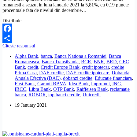
romanesti a scazut in luna ianuarie 2021 la 5,81%, cu 0,19 puncte
procentuale fata de nivelul din decembrie…
Distribuie
Facebook
Dobanda
Citeste raspunsul
Share
la
Alpha Bank
,
banca
,
Banca Nationa a Romaniei
,
Banca
creditele
Romaneasca
,
Banca Transilvania
,
BCR
,
BNR
,
BRD
,
CEC
ipotecare
Bank
,
credit
,
Credit Europe Bank
,
credit ipotecar
,
credite
a
Prima Casa
,
DAE credite
,
DAE credite ipotecare
,
Dobanda
scazut
Anuala Efectiva (DAE)
,
dobanzi credite
,
Educatie financiara
,
sub
First Bank
,
Garanti BBVA
,
Idea Bank
,
imprumut
,
ING
,
6%,
IRCC
,
Libra Bank
,
OTP Bank
,
Raiffeisen Bank
,
reclamatie
dupa
banca
,
ROBOR
,
top banci credite
,
Unicredit
reducerea
IRCC
19 January 2021
la
1,88%