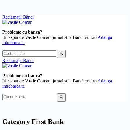
Skip
Reclamații Bănci
to
content
Probleme cu banca?
Iti raspunde Vasile Coman, jurnalist la Bancherul.ro
Adauga
intrebarea ta
Cauta
🔍
in
Reclamații Bănci
site
Probleme cu banca?
Iti raspunde Vasile Coman, jurnalist la Bancherul.ro
Adauga
intrebarea ta
Cauta
🔍
in
site
Category
First Bank