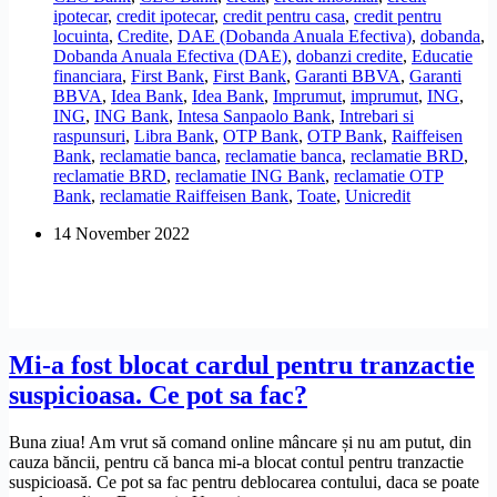
ipotecar
,
credit ipotecar
,
credit pentru casa
,
credit pentru
dobanzi
locuinta
,
Credite
,
DAE (Dobanda Anuala Efectiva)
,
dobanda
,
fixe
Dobanda Anuala Efectiva (DAE)
,
dobanzi credite
,
Educatie
la
financiara
,
First Bank
,
First Bank
,
Garanti BBVA
,
Garanti
creditele
BBVA
,
Idea Bank
,
Idea Bank
,
Imprumut
,
imprumut
,
ING
,
ipotecare?
ING
,
ING Bank
,
Intesa Sanpaolo Bank
,
Intrebari si
raspunsuri
,
Libra Bank
,
OTP Bank
,
OTP Bank
,
Raiffeisen
Bank
,
reclamatie banca
,
reclamatie banca
,
reclamatie BRD
,
reclamatie BRD
,
reclamatie ING Bank
,
reclamatie OTP
Bank
,
reclamatie Raiffeisen Bank
,
Toate
,
Unicredit
14 November 2022
Mi-a fost blocat cardul pentru tranzactie
suspicioasa. Ce pot sa fac?
Buna ziua! Am vrut să comand online mâncare și nu am putut, din
cauza băncii, pentru că banca mi-a blocat contul pentru tranzactie
suspicioasă. Ce pot sa fac pentru deblocarea contului, daca se poate