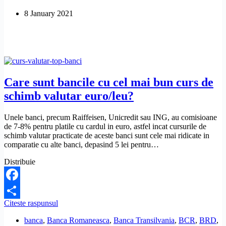
bani
8 January 2021
si
folosirea
cardurilor
in
Anglia
Care sunt bancile cu cel mai bun curs de
schimb valutar euro/leu?
Unele banci, precum Raiffeisen, Unicredit sau ING, au comisioane
de 7-8% pentru platile cu cardul in euro, astfel incat cursurile de
schimb valutar practicate de aceste banci sunt cele mai ridicate in
comparatie cu alte banci, depasind 5 lei pentru…
Distribuie
Facebook
Care
Citeste raspunsul
Share
sunt
banca
,
Banca Romaneasca
,
Banca Transilvania
,
BCR
,
BRD
,
bancile