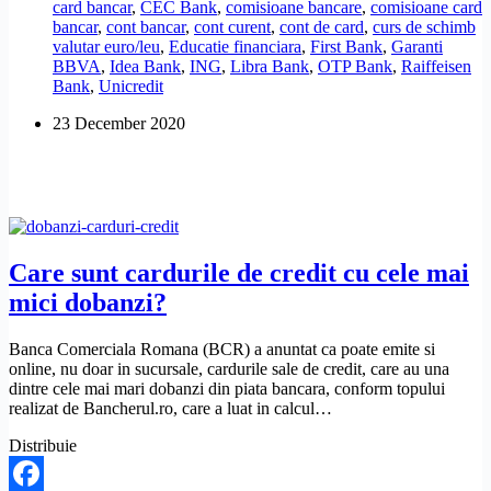
card bancar
,
CEC Bank
,
comisioane bancare
,
comisioane card
cu
bancar
,
cont bancar
,
cont curent
,
cont de card
,
curs de schimb
cel
valutar euro/leu
,
Educatie financiara
,
First Bank
,
Garanti
mai
BBVA
,
Idea Bank
,
ING
,
Libra Bank
,
OTP Bank
,
Raiffeisen
bun
Bank
,
Unicredit
curs
de
23 December 2020
schimb
valutar
euro/leu?
Care sunt cardurile de credit cu cele mai
mici dobanzi?
Banca Comerciala Romana (BCR) a anuntat ca poate emite si
online, nu doar in sucursale, cardurile sale de credit, care au una
dintre cele mai mari dobanzi din piata bancara, conform topului
realizat de Bancherul.ro, care a luat in calcul…
Distribuie