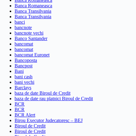
Banca Romaneasca
Banca Romaneasca
Banca Transilvania
Banca Transilvania
banci
bancnote
bancnote vechi
Banco Santander
bancomat
bancomat
bancomat Euronet
Bancoposta
Bancpost
Bani
bani cash
bani vechi
Barclays
baza de date Biroul de Credit
baza de date rau platnici Biroul de Credit
BCR
BCR
BCR Alert
Birou Executor Judecatoresc – BEJ
Biroul de Credit
Biroul de Credit