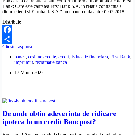
Bank? Iata ce trebuie sa stii, conform informatiilor publicate de First
Bank: Care este calitatea First Bank S.A. in relatia contractuala
dintre clienti si Eurobank S.A.? Incepand cu data de 01.07.2018…
Distribuie
Facebook
Ai
Citeste raspunsul
Share
credit
banca
,
cesiune credite
,
credit
,
Educatie financiara
,
First Bank
,
Bancpost
imprumut
,
reclamatie banca
cesionat
la
17 March 2022
Eurobank
si
administrat
de
First
Bank?
Iata
ce
De unde obtin adeverinta de ridicare
trebuie
ipoteca la un credit Bancpost?
sa
stii
Buna ziua! Am avut credit la banc post, mi am platit creditul in