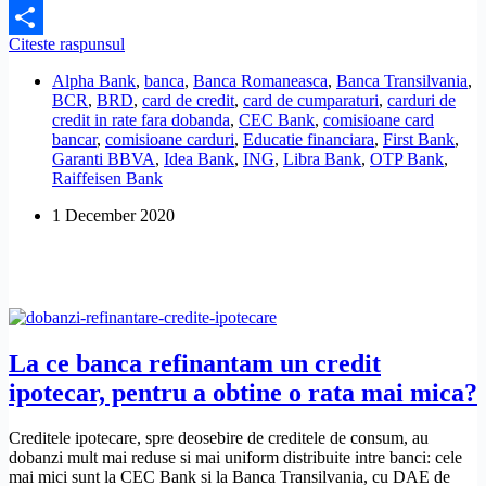
Facebook
Care
Citeste raspunsul
Share
sunt
Alpha Bank
,
banca
,
Banca Romaneasca
,
Banca Transilvania
,
cardurile
BCR
,
BRD
,
card de credit
,
card de cumparaturi
,
carduri de
de
credit in rate fara dobanda
,
CEC Bank
,
comisioane card
credit
bancar
,
comisioane carduri
,
Educatie financiara
,
First Bank
,
cu
Garanti BBVA
,
Idea Bank
,
ING
,
Libra Bank
,
OTP Bank
,
cele
Raiffeisen Bank
mai
mici
1 December 2020
dobanzi?
La ce banca refinantam un credit
ipotecar, pentru a obtine o rata mai mica?
Creditele ipotecare, spre deosebire de creditele de consum, au
dobanzi mult mai reduse si mai uniform distribuite intre banci: cele
mai mici sunt la CEC Bank si la Banca Transilvania, cu DAE de