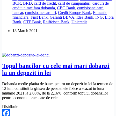
BCR
,
BRD
,
card de credit
,
card de cumparaturi
,
carduri de
refinantez
credit in rate fara dobanda
,
CEC Bank
,
comisioane card
un
bancar
,
comisioane carduri
,
Credit Europe Bank
,
Educatie
card
financiara
,
First Bank
,
Garanti BBVA
,
Idea Bank
,
ING
,
Libra
de
Bank
,
OTP Bank
,
Raiffeisen Bank
,
Unicredit
credit
cu
18 March 2021
dobanda
mare?
Topul bancilor cu cele mai mari dobanzi
la un depozit in lei
Dobanda medie platita de banci pentru un depozit in lei la termen de
12 luni constituit la ghiseu de persoanele fizice a scazut in luna
ianuarie 2021 la 2,06%, de la 2,16%, conform topului dobanzilor
pentru economii practicate de cele…
Distribuie