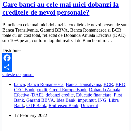
Care banci au cele mai mici dobanzi la
creditele de nevoi personale?
Bancile cu cele mai mici dobanzi la creditele de nevoi personale sunt
Banca Transilvania, Garanti BBVA, Banca Romaneasca si BCR,
toate cu un cost total, reflectat de Dobanda Anuala Efectiva (DAE)
sub 10% pe an, conform topului realizat de Bancherul.ro.…
Distribuie
Facebook
Care
Citeste raspunsul
Share
banci
banca
,
Banca Romaneasca
,
Banca Transilvania
,
BCR
,
BRD
,
au
CEC Bank
,
credit
,
Credit Europe Bank
,
Dobanda Anuala
cele
Efectiva (DAE)
,
dobanzi credite
,
Educatie financiara
,
First
mai
Bank
,
Garanti BBVA
,
Idea Bank
,
imprumut
,
ING
,
Libra
mici
Bank
,
OTP Bank
,
Raiffeisen Bank
,
Unicredit
dobanzi
la
17 February 2022
creditele
de
nevoi