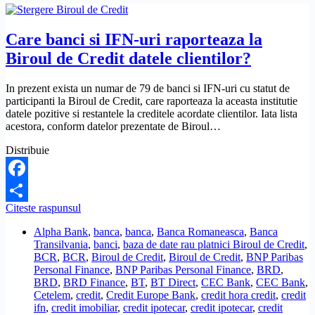
Care banci si IFN-uri raporteaza la
Biroul de Credit datele clientilor?
In prezent exista un numar de 79 de banci si IFN-uri cu statut de
participanti la Biroul de Credit, care raporteaza la aceasta institutie
datele pozitive si restantele la creditele acordate clientilor. Iata lista
acestora, conform datelor prezentate de Biroul…
Distribuie
Facebook
Care
Citeste raspunsul
Share
banci
Alpha Bank
,
banca
,
banca
,
Banca Romaneasca
,
Banca
si
Transilvania
,
banci
,
baza de date rau platnici Biroul de Credit
,
IFN-
BCR
,
BCR
,
Biroul de Credit
,
Biroul de Credit
,
BNP Paribas
uri
Personal Finance
,
BNP Paribas Personal Finance
,
BRD
,
raporteaza
BRD
,
BRD Finance
,
BT
,
BT Direct
,
CEC Bank
,
CEC Bank
,
la
Cetelem
,
credit
,
Credit Europe Bank
,
credit hora credit
,
credit
Biroul
ifn
,
credit imobiliar
,
credit ipotecar
,
credit ipotecar
,
credit
de