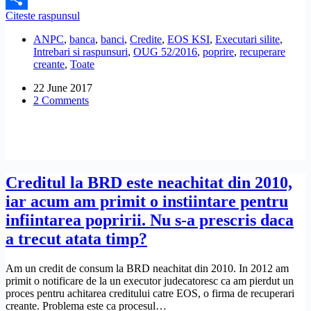
Exista
Citeste raspunsul
Share
o
ANPC
,
banca
,
banci
,
Credite
,
EOS KSI
,
Executari silite
,
lege
Intrebari si raspunsuri
,
OUG 52/2016
,
poprire
,
recuperare
care
creante
,
Toate
interzice
firmelor
22 June 2017
de
2 Comments
recuperare
sa
cumpere
credite
de
la
banci
Creditul la BRD este neachitat din 2010,
si
iar acum am primit o instiintare pentru
sa
faca
infiintarea popririi. Nu s-a prescris daca
executare
a trecut atata timp?
silita?
Am un credit de consum la BRD neachitat din 2010. In 2012 am
primit o notificare de la un executor judecatoresc ca am pierdut un
proces pentru achitarea creditului catre EOS, o firma de recuperari
creante. Problema este ca procesul…