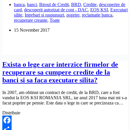
banca
,
banci
,
Biroul de Credit
,
BRD
,
Credite
,
descoperire de
mai
card
,
descoperit autorizat de cont - DAC
,
EOS KSI
,
Executari
apar
silite
,
Intrebari si raspunsuri
,
poprire
,
reclamatie banca
,
la
recuperare creante
,
Toate
Biroul
de
15 November 2017
Credit
cu
datorii,
daca
le-
am
platit?
Exista o lege care interzice firmelor de
recuperare sa cumpere credite de la
banci si sa faca executare silita?
In 2007, am obtinut un contract de credit, de la BRD, care a fost
vandut la EOS KSI ROMANIA SRL, iar anul 2017 luna mai mi s-a
facut poprire pe pensie. Este data o lege in care se precizeaza ca…
Distribuie
Facebook