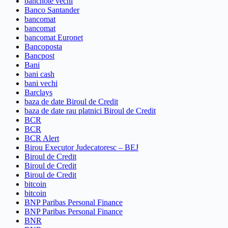
bancnote vechi
Banco Santander
bancomat
bancomat
bancomat Euronet
Bancoposta
Bancpost
Bani
bani cash
bani vechi
Barclays
baza de date Biroul de Credit
baza de date rau platnici Biroul de Credit
BCR
BCR
BCR Alert
Birou Executor Judecatoresc – BEJ
Biroul de Credit
Biroul de Credit
Biroul de Credit
bitcoin
bitcoin
BNP Paribas Personal Finance
BNP Paribas Personal Finance
BNR