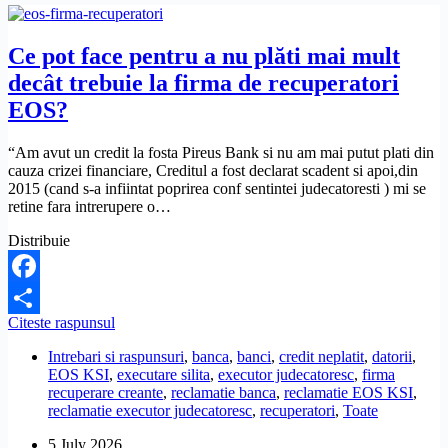
Ce pot face pentru a nu plăti mai mult
decât trebuie la firma de recuperatori
EOS?
“Am avut un credit la fosta Pireus Bank si nu am mai putut plati din
cauza crizei financiare, Creditul a fost declarat scadent si apoi,din
2015 (cand s-a infiintat poprirea conf sentintei judecatoresti ) mi se
retine fara intrerupere o…
Distribuie
Facebook
Ce
Citeste raspunsul
Share
pot
Intrebari si raspunsuri
,
banca
,
banci
,
credit neplatit
,
datorii
,
face
EOS KSI
,
executare silita
,
executor judecatoresc
,
firma
pentru
recuperare creante
,
reclamatie banca
,
reclamatie EOS KSI
,
a
reclamatie executor judecatoresc
,
recuperatori
,
Toate
nu
plăti
5 July 2026
mai