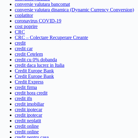
conversie valutara bancomat
conversie valutara dinamica (Dynamic Currency Conversion)
coplatitor
coronavirus COVID-19
cost poprire
CRC
CRC – Colectare Recuperare Creante
credit
credit car
credit Cetelem
credit cu 0% dobanda
credit daca lucrez in Italia
Credit Europe Bank
Credit Europe Bank
Credit Express
credit firma
credit hora credit
credit ifn
credit imobiliar
credit ipotecar
credit ipotecar
credit neplatit
credit online
credit online
credit pentru casa