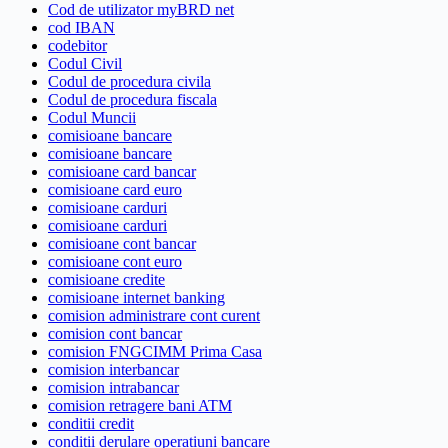
Cod de utilizator myBRD net
cod IBAN
codebitor
Codul Civil
Codul de procedura civila
Codul de procedura fiscala
Codul Muncii
comisioane bancare
comisioane bancare
comisioane card bancar
comisioane card euro
comisioane carduri
comisioane carduri
comisioane cont bancar
comisioane cont euro
comisioane credite
comisioane internet banking
comision administrare cont curent
comision cont bancar
comision FNGCIMM Prima Casa
comision interbancar
comision intrabancar
comision retragere bani ATM
conditii credit
conditii derulare operatiuni bancare