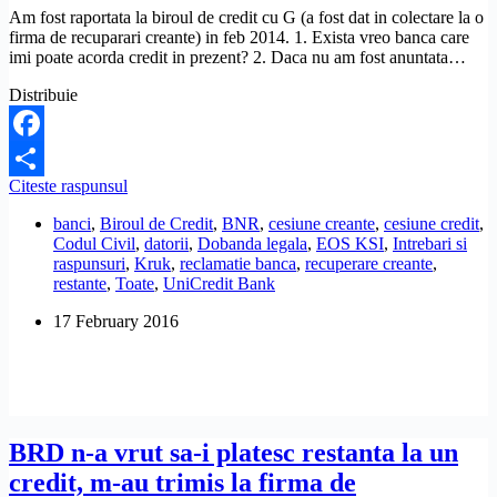
prescris
Am fost raportata la biroul de credit cu G (a fost dat in colectare la o
daca
firma de recuparari creante) in feb 2014. 1. Exista vreo banca care
a
imi poate acorda credit in prezent? 2. Daca nu am fost anuntata…
trecut
atata
Distribuie
timp?
Facebook
Exista
Citeste raspunsul
Share
vreo
banci
,
Biroul de Credit
,
BNR
,
cesiune creante
,
cesiune credit
,
banca
Codul Civil
,
datorii
,
Dobanda legala
,
EOS KSI
,
Intrebari si
sa-
raspunsuri
,
Kruk
,
reclamatie banca
,
recuperare creante
,
mi
restante
,
Toate
,
UniCredit Bank
acorde
credit
17 February 2016
daca
am
fost
raportata
la
Biroul
de
BRD n-a vrut sa-i platesc restanta la un
Credit?
credit, m-au trimis la firma de