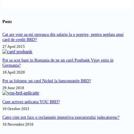
recuperare
de
creante
1.500
(datorii
lei?
la
Posts
banci)
EOS
KSI?
Cat are voie sa-mi opreasca din salariu la o poprire, pentru neplata unui
card de credit BRD?
27 April 2015
Pot sa scot bani in Romania de pe un card Postbank Vpay emis in
Germania?
18 April 2020
Pot sa folosesc un card Nickel la bancomatele BRD?
29 June 2018
Cum activez aplicatia YOU BRD?
16 October 2021
Catre cine pot face o reclamatie impotriva executorului judecatoresc?
16 November 2016