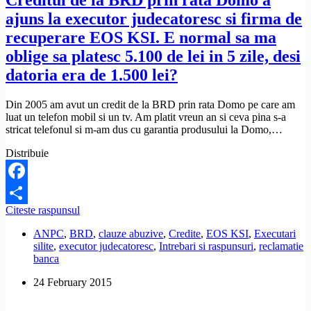
Creditul de la BRD prin rata Domo a
trimis
ajuns la executor judecatoresc si firma de
la
firma
recuperare EOS KSI. E normal sa ma
de
oblige sa platesc 5.100 de lei in 5 zile, desi
recuperare
EOS.
datoria era de 1.500 lei?
Ce
fac?
Din 2005 am avut un credit de la BRD prin rata Domo pe care am
luat un telefon mobil si un tv. Am platit vreun an si ceva pina s-a
stricat telefonul si m-am dus cu garantia produsului la Domo,…
Distribuie
Facebook
Creditul
Citeste raspunsul
Share
de
ANPC
,
BRD
,
clauze abuzive
,
Credite
,
EOS KSI
,
Executari
la
silite
,
executor judecatoresc
,
Intrebari si raspunsuri
,
reclamatie
BRD
banca
prin
rata
24 February 2015
Domo
a
ajuns