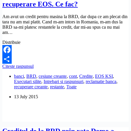
recuperare EOS. Ce fac?
Am avut un credit pentru masina la BRD, dar dupa ce am plecat din
tara nu am mai platit. Cand m-am intors in Romania, m-am dus la
BRD sa-mi platesc restantele la credit, dar mi-au spus ca nu mai
am…
Distribuie
Facebook
BRD
Citeste raspunsul
Share
n-
banci
,
BRD
,
cesiune creante
,
cont
,
Credite
,
EOS KSI
,
a
Executari silite
,
Intrebari si raspunsuri
,
reclamatie banca
,
vrut
recuperare creante
,
restante
,
Toate
sa-
i
13 July 2015
platesc
restanta
la
un
credit,
m-
au