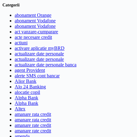
Categorii
abonament Orange
abonament Vodafone
abonament Vodafone
act vanzare-cumparare
acte necesare credit
actiuni
activare aplicatie myBRD
actualizare date personale
actualizare date personale
actualizare date personale banca
agent Provident
alerte SMS cont bancar
Alior Bank
Alo 24 Banking
alocatie copil
Alpha Bank
Alpha Bank
Altex
amanare rata credit
amanare rata credit
amanare rate credit
amanare rate credit
amenda