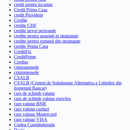
credit pentru locuinta
Credit Prima Casa
credit Provident
Credite
credite CHF
credite nevoi personale
credite pentru angajati in strainatate
credite pentru romanii din strainatate
credite Prima Casa
CreditFix
CreditPrime
Credius
criptomonede
criptomonede
CSALB
CSALB (Centrul de Solutionare Alternativa a Litigiilor din
domeniul Bancar)
curs de schimb valutar
curs de schimb valutar euro/leu
curs valutar BNR
curs valutar carduri
curs valutar Mastercard
curs valutar VISA
Curtea Constitutionala
Dacia