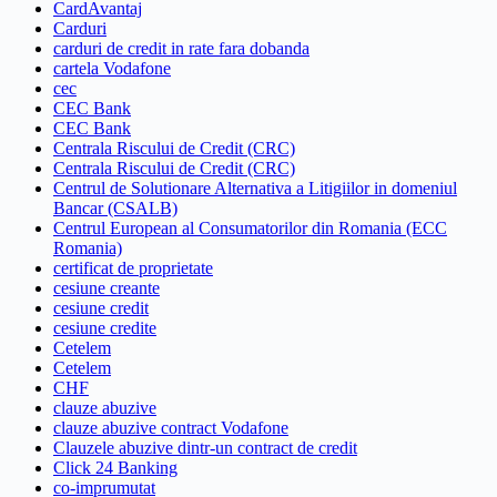
CardAvantaj
Carduri
carduri de credit in rate fara dobanda
cartela Vodafone
cec
CEC Bank
CEC Bank
Centrala Riscului de Credit (CRC)
Centrala Riscului de Credit (CRC)
Centrul de Solutionare Alternativa a Litigiilor in domeniul
Bancar (CSALB)
Centrul European al Consumatorilor din Romania (ECC
Romania)
certificat de proprietate
cesiune creante
cesiune credit
cesiune credite
Cetelem
Cetelem
CHF
clauze abuzive
clauze abuzive contract Vodafone
Clauzele abuzive dintr-un contract de credit
Click 24 Banking
co-imprumutat