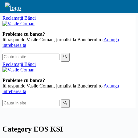
Skip
Reclamații Bănci
to
content
Probleme cu banca?
Iti raspunde Vasile Coman, jurnalist la Bancherul.ro
Adauga
intrebarea ta
Cauta
🔍
in
Reclamații Bănci
site
Probleme cu banca?
Iti raspunde Vasile Coman, jurnalist la Bancherul.ro
Adauga
intrebarea ta
Cauta
🔍
in
site
Category
EOS KSI