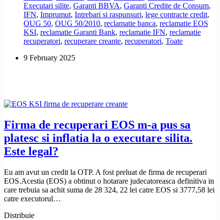
Executari silite
,
Garanti BBVA
,
Garanti Credite de Consum
,
daca
IFN
,
Imprumut
,
Intrebari si raspunsuri
,
lege contracte credit
,
nu
OUG 50
,
OUG 50/2010
,
reclamatie banca
,
reclamatie EOS
am
KSI
,
reclamatie Garanti Bank
,
reclamatie IFN
,
reclamatie
restante?
recuperatori
,
recuperare creante
,
recuperatori
,
Toate
9 February 2025
Firma de recuperari EOS m-a pus sa
platesc si inflatia la o executare silita.
Este legal?
Eu am avut un credit la OTP. A fost preluat de firma de recuperari
EOS.Acestia (EOS) a obtinut o hotarare judecatoreasca definitiva in
care trebuia sa achit suma de 28 324, 22 lei catre EOS si 3777,58 lei
catre executorul…
Distribuie