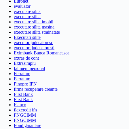
Euronet
evaluator
executare silita
executare silita
executare silita imobil
executare silita masina
executare silita strainatate
Executari silite
executor judecatoresc
executori judecatoresti
Eximbank Banca Romaneasca
extras de cont
Extrasimplu
faliment personal
Ferratum
Ferratum
Finopro IFN
firma recuperare creante
First Bank
First Bank
Flanco
flexcredit ifn
FNGCIMM
FNGCIMM
Fond garantare