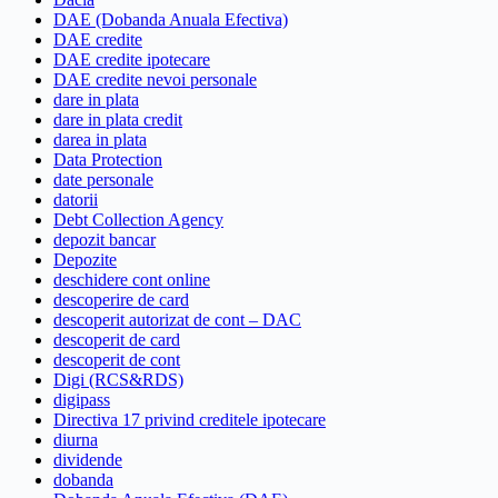
DAE (Dobanda Anuala Efectiva)
DAE credite
DAE credite ipotecare
DAE credite nevoi personale
dare in plata
dare in plata credit
darea in plata
Data Protection
date personale
datorii
Debt Collection Agency
depozit bancar
Depozite
deschidere cont online
descoperire de card
descoperit autorizat de cont – DAC
descoperit de card
descoperit de cont
Digi (RCS&RDS)
digipass
Directiva 17 privind creditele ipotecare
diurna
dividende
dobanda