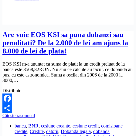
prea
multi
bani.
Ce
pot
sa
Are voie EOS KSI sa puna dobanzi sau
fac?
penalitati? De la 2.000 de lei am ajuns la
8.000 de lei de plata!
EOS KSI m-a anuntat ca suma de platit la un credit preluat de la
banca este 8568,82RON. Nu stiu ce calcule au facut, ce dobanda au
pus, ca este astronomica. Suma a oscilat din 2006 de la 2000 la
3000,…
Distribuie
Facebook
Are
Citeste raspunsul
Share
voie
banca
,
BNR
,
cesiune creante
,
cesiune credit
,
comisioane
EOS
credite
,
Credite
,
datorii
,
Dobanda legala
,
dobanda
KSI