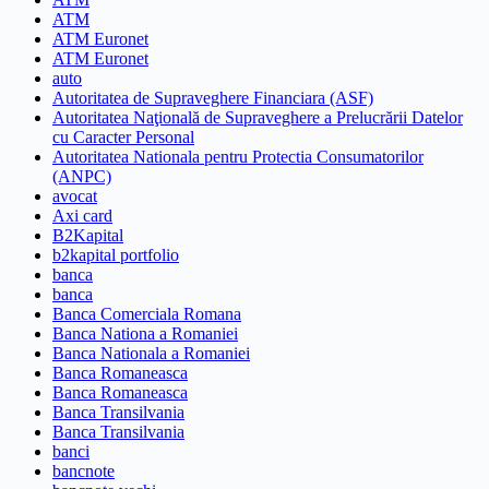
ATM
ATM Euronet
ATM Euronet
auto
Autoritatea de Supraveghere Financiara (ASF)
Autoritatea Naţională de Supraveghere a Prelucrării Datelor
cu Caracter Personal
Autoritatea Nationala pentru Protectia Consumatorilor
(ANPC)
avocat
Axi card
B2Kapital
b2kapital portfolio
banca
banca
Banca Comerciala Romana
Banca Nationa a Romaniei
Banca Nationala a Romaniei
Banca Romaneasca
Banca Romaneasca
Banca Transilvania
Banca Transilvania
banci
bancnote