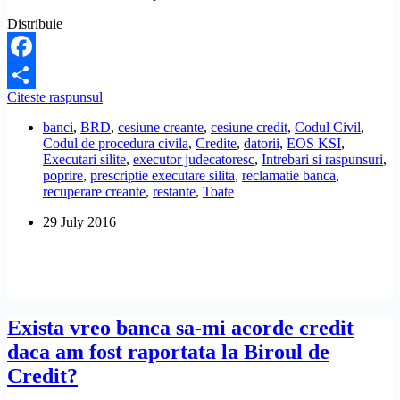
Distribuie
Facebook
Creditul
Citeste raspunsul
Share
la
banci
,
BRD
,
cesiune creante
,
cesiune credit
,
Codul Civil
,
BRD
Codul de procedura civila
,
Credite
,
datorii
,
EOS KSI
,
este
Executari silite
,
executor judecatoresc
,
Intrebari si raspunsuri
,
neachitat
poprire
,
prescriptie executare silita
,
reclamatie banca
,
din
recuperare creante
,
restante
,
Toate
2010,
iar
29 July 2016
acum
am
primit
o
instiintare
pentru
infiintarea
Exista vreo banca sa-mi acorde credit
popririi.
daca am fost raportata la Biroul de
Nu
s-
Credit?
a