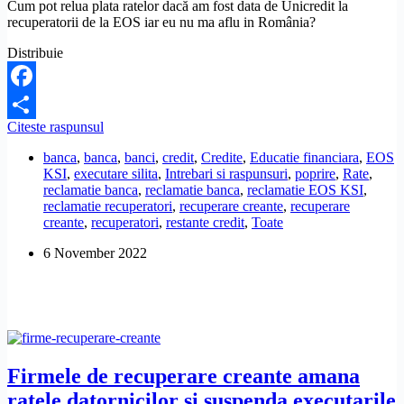
Cum pot relua plata ratelor dacă am fost data de Unicredit la
recuperatorii de la EOS iar eu nu ma aflu in România?
Distribuie
Facebook
Pot
Citeste raspunsul
Share
relua
banca
,
banca
,
banci
,
credit
,
Credite
,
Educatie financiara
,
EOS
plata
KSI
,
executare silita
,
Intrebari si raspunsuri
,
poprire
,
Rate
,
ratelor
reclamatie banca
,
reclamatie banca
,
reclamatie EOS KSI
,
la
reclamatie recuperatori
,
recuperare creante
,
recuperare
credit,
creante
,
recuperatori
,
restante credit
,
Toate
daca
am
6 November 2022
fost
data
la
recuperatori?
Firmele de recuperare creante amana
ratele datornicilor si suspenda executarile