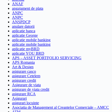
ANAF
angajament de plata
ANPC
ANPC
ANSPDCP
anulare datorii
aplicatie banca
aplicatie George
aplicatie mobile banking
aplicatie mobile banking
aplicatie myBRD
aplicatie YOU BRD
APS – ASSET PORTFOLIO SERVICING
APS Romania
Art & Design
asigurare casco
asigurare Cetelem
asigurare credit
Asigurare de viata
asigurare de viata credit
asigurare RCA
Asigurari
asigurari locuinte
Asociatia de Management al Creantelor Comerciale – AMCC
ATM