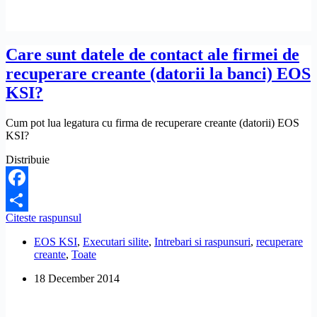
la
executor
judecatoresc
si
Care sunt datele de contact ale firmei de
firma
recuperare creante (datorii la banci) EOS
de
recuperare
KSI?
EOS
KSI.
Cum pot lua legatura cu firma de recuperare creante (datorii) EOS
E
KSI?
normal
sa
Distribuie
ma
oblige
sa
Facebook
platesc
5.100
Care
Citeste raspunsul
Share
de
sunt
lei
EOS KSI
,
Executari silite
,
Intrebari si raspunsuri
,
recuperare
datele
in
creante
,
Toate
de
5
contact
18 December 2014
zile,
ale
desi
firmei
datoria
de
era