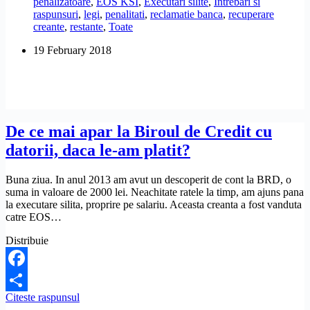
penalizatoare
,
EOS KSI
,
Executari silite
,
Intrebari si
sa
raspunsuri
,
legi
,
penalitati
,
reclamatie banca
,
recuperare
puna
creante
,
restante
,
Toate
dobanzi
sau
19 February 2018
penalitati?
De
la
2.000
de
lei
am
De ce mai apar la Biroul de Credit cu
ajuns
datorii, daca le-am platit?
la
8.000
de
Buna ziua. In anul 2013 am avut un descoperit de cont la BRD, o
lei
suma in valoare de 2000 lei. Neachitate ratele la timp, am ajuns pana
de
la executare silita, proprire pe salariu. Aceasta creanta a fost vanduta
plata!
catre EOS…
Distribuie
Facebook
De
Citeste raspunsul
Share
ce