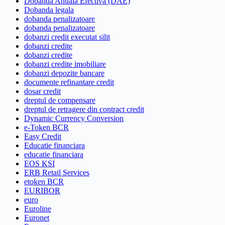
Dobanda Anuala Efectiva (DAE)
Dobanda legala
dobanda penalizatoare
dobanda penalizatoare
dobanzi credit executat silit
dobanzi credite
dobanzi credite
dobanzi credite imobiliare
dobanzi depozite bancare
documente refinantare credit
dosar credit
dreptul de compensare
dreptul de retragere din contract credit
Dynamic Currency Conversion
e-Token BCR
Easy Credit
Educatie financiara
educatie financiara
EOS KSI
ERB Retail Services
etoken BCR
EURIBOR
euro
Euroline
Euronet