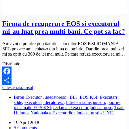
Firma de recuperare EOS si executorul
mi-au luat prea multi bani. Ce pot sa fac?
Am avut o poprire pt o datorie la creditor EOS KSI ROMANIA
SRL pe care am achitat-o din luna octombrie. Dar din prea mult zel
mi sa oprit cu 300 de lei mai mult. Pe care refuza executoru sa mi…
Distribuie
Facebook
Firma
Citeste raspunsul
Share
de
Birou Executor Judecatoresc - BEJ
,
EOS KSI
,
Executari
recuperare
silite
,
executor judecatoresc
,
Intrebari si raspunsuri
,
poprire
,
EOS
reclamatie EOS KSI
,
reclamatie executor judecatoresc
,
Toate
,
si
Uniunea Nationala a Executorilor Judecatoresti - UNEJ
executorul
mi-
19 April 2018
au
5 Comments
luat