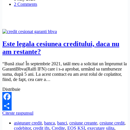
2 Comments
mult
decât
trebuie
la
firma
de
recuperatori
EOS?
Este legala cesiunea creditului, daca nu
am restante?
“Bună ziua! În septembrie 2021, tatăl meu a solicitat un împrumut la
GarantiBbva(Ralfi IFN) care i s-a aprobat, urmând sa ramburseze
suma, după 5 ani. La acest contract eu am avut rolul de coplatitor,
fiind, de fapt, cea care a…
Distribuie
Facebook
Este
Citeste raspunsul
Share
legala
asigurare credit
,
banca
,
banci
,
cesiune creante
,
cesiune credit
,
cesiunea
codebitor
,
credit ifn
,
Credite
,
EOS KSI
,
executare silita
,
creditului,