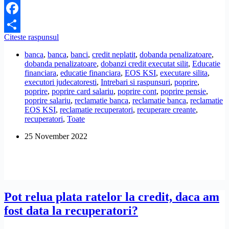
Facebook
Firma
Citeste raspunsul
Share
de
banca
,
banca
,
banci
,
credit neplatit
,
dobanda penalizatoare
,
recuperari
dobanda penalizatoare
,
dobanzi credit executat silit
,
Educatie
EOS
financiara
,
educatie financiara
,
EOS KSI
,
executare silita
,
m-
executori judecatoresti
,
Intrebari si raspunsuri
,
poprire
,
a
poprire
,
poprire card salariu
,
poprire cont
,
poprire pensie
,
pus
poprire salariu
,
reclamatie banca
,
reclamatie banca
,
reclamatie
sa
EOS KSI
,
reclamatie recuperatori
,
recuperare creante
,
platesc
recuperatori
,
Toate
si
inflatia
25 November 2022
la
o
executare
silita.
Este
legal?
Pot relua plata ratelor la credit, daca am
fost data la recuperatori?