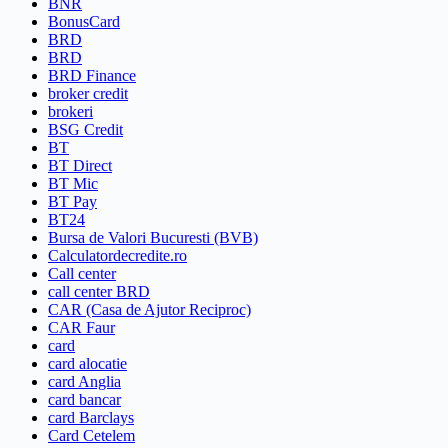
BNR
BonusCard
BRD
BRD
BRD Finance
broker credit
brokeri
BSG Credit
BT
BT Direct
BT Mic
BT Pay
BT24
Bursa de Valori Bucuresti (BVB)
Calculatordecredite.ro
Call center
call center BRD
CAR (Casa de Ajutor Reciproc)
CAR Faur
card
card alocatie
card Anglia
card bancar
card Barclays
Card Cetelem