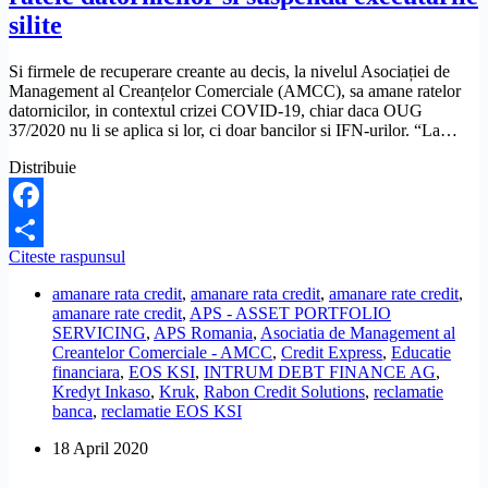
silite
Si firmele de recuperare creante au decis, la nivelul Asociației de
Management al Creanțelor Comerciale (AMCC), sa amane ratelor
datornicilor, in contextul crizei COVID-19, chiar daca OUG
37/2020 nu li se aplica si lor, ci doar bancilor si IFN-urilor. “La…
Distribuie
Facebook
Firmele
Citeste raspunsul
Share
de
amanare rata credit
,
amanare rata credit
,
amanare rate credit
,
recuperare
amanare rate credit
,
APS - ASSET PORTFOLIO
creante
SERVICING
,
APS Romania
,
Asociatia de Management al
amana
Creantelor Comerciale - AMCC
,
Credit Express
,
Educatie
ratele
financiara
,
EOS KSI
,
INTRUM DEBT FINANCE AG
,
datornicilor
Kredyt Inkaso
,
Kruk
,
Rabon Credit Solutions
,
reclamatie
si
banca
,
reclamatie EOS KSI
suspenda
executarile
18 April 2020
silite