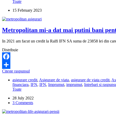
Toate
mi
se
15 February 2023
înapoiază
asigurarea?
Metropolitan mi-a dat mai putini bani pentr
In 2021 am facut un credit la Ralfi IFN SA suma de 23858 lei din care 
Distribuie
Facebook
Metropolitan
Citeste raspunsul
Share
mi-
asigurare credit
,
Asigurare de viata
,
asigurare de viata credit
,
As
a
financiara
,
IFN
,
IFN
,
Imprumut
,
imprumut
,
Intrebari si raspuns
dat
Toate
mai
putini
28 July 2022
bani
3 Comments
pentru
un
credit