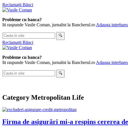
Skip
Reclamații Bănci
to
content
Probleme cu banca?
Iti raspunde Vasile Coman, jurnalist la Bancherul.ro
Adauga intrebarea
Cauta
🔍
in
Reclamații Bănci
site
Probleme cu banca?
Iti raspunde Vasile Coman, jurnalist la Bancherul.ro
Adauga intrebarea
Cauta
🔍
in
site
Category
Metropolitan Life
Firma de asigurări mi-a respins cererea de