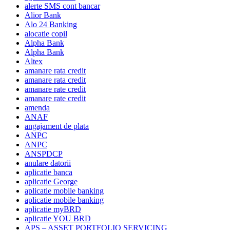
alerte SMS cont bancar
Alior Bank
Alo 24 Banking
alocatie copil
Alpha Bank
Alpha Bank
Altex
amanare rata credit
amanare rata credit
amanare rate credit
amanare rate credit
amenda
ANAF
angajament de plata
ANPC
ANPC
ANSPDCP
anulare datorii
aplicatie banca
aplicatie George
aplicatie mobile banking
aplicatie mobile banking
aplicatie myBRD
aplicatie YOU BRD
APS – ASSET PORTFOLIO SERVICING