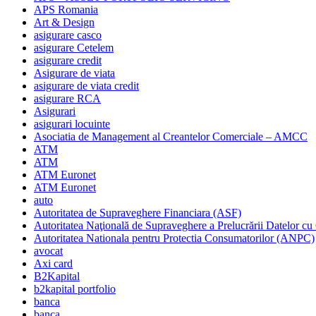
APS Romania
Art & Design
asigurare casco
asigurare Cetelem
asigurare credit
Asigurare de viata
asigurare de viata credit
asigurare RCA
Asigurari
asigurari locuinte
Asociatia de Management al Creantelor Comerciale – AMCC
ATM
ATM
ATM Euronet
ATM Euronet
auto
Autoritatea de Supraveghere Financiara (ASF)
Autoritatea Naţională de Supraveghere a Prelucrării Datelor cu
Autoritatea Nationala pentru Protectia Consumatorilor (ANPC)
avocat
Axi card
B2Kapital
b2kapital portfolio
banca
banca