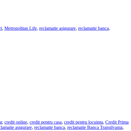
ri
,
Metropolitan Life
,
reclamatie asigurare
,
reclamatie banca
,
ar
,
credit online
,
credit pentru casa
,
credit pentru locuinta
,
Credit Prima
clamatie asigurare
,
reclamatie banca
,
reclamatie Banca Transilvania
,