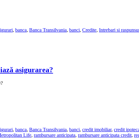
igurari
,
banca
,
Banca Transilvania
,
banci
,
Credite
,
Intrebari si raspunsu
oiază asigurarea?
e?
igurari
,
banca
,
Banca Transilvania
,
banci
,
credit imobiliar
,
credit ipotec
etropolitan Life
,
rambursare anticipata
,
rambursare anticipata credit
,
re