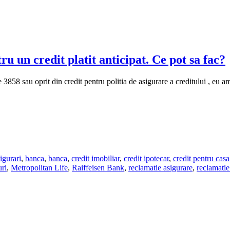
u un credit platit anticipat. Ce pot sa fac?
3858 sau oprit din credit pentru politia de asigurare a creditului , eu
igurari
,
banca
,
banca
,
credit imobiliar
,
credit ipotecar
,
credit pentru casa
uri
,
Metropolitan Life
,
Raiffeisen Bank
,
reclamatie asigurare
,
reclamati