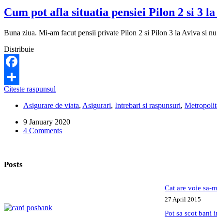
platit
Cum pot afla situatia pensiei Pilon 2 si 3 l
anticipat.
Ce
pot
Buna ziua. Mi-am facut pensii private Pilon 2 si Pilon 3 la Aviva si nu
sa
fac?
Distribuie
Facebook
Cum
Citeste raspunsul
Share
pot
Asigurare de viata
,
Asigurari
,
Intrebari si raspunsuri
,
Metropolit
afla
situatia
9 January 2020
pensiei
4 Comments
Pilon
2
si
3
Posts
la
Aviva?
Cat are voie sa-m
27 April 2015
Pot sa scot bani