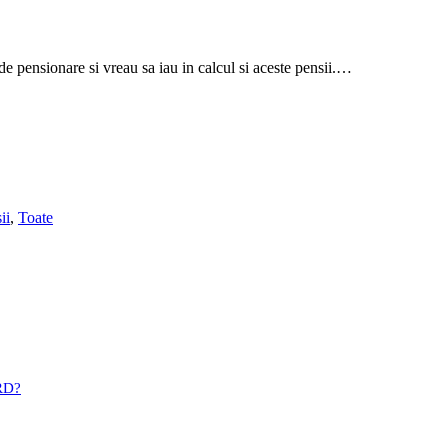
de pensionare si vreau sa iau in calcul si aceste pensii.…
ii
,
Toate
BRD?