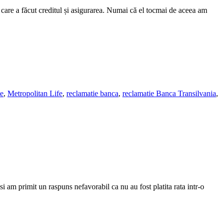
care a făcut creditul și asigurarea. Numai că el tocmai de aceea am
te
,
Metropolitan Life
,
reclamatie banca
,
reclamatie Banca Transilvania
,
 am primit un raspuns nefavorabil ca nu au fost platita rata intr-o