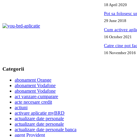
18 April 2020
Pot sa folosesc 
29 June 2018
Cum activez apl
16 October 2021
Catre cine pot fa
16 November 2016
Categorii
abonament Orange
abonament Vodafone
abonament Vodafone
act vanzare-cumparare
acte necesare credit
actiuni
activare aplicatie myBRD
actualizare date personale
actualizare date personale
actualizare date personale banca
agent Provident