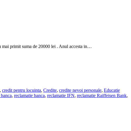
 am mai primit suma de 20000 lei . Anul accesta in…
,
credit pentru locuinta
,
Credite
,
credite nevoi personale
,
Educatie
e banca
,
reclamatie banca
,
reclamatie IFN
,
reclamatie Raiffeisen Bank
,