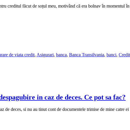
tru creditul făcut de soțul meu, motivând că era bolnav în momentul în 
rare de viata credit
,
Asigurari
,
banca
,
Banca Transilvania
,
banci
,
Credi
despagubire in caz de deces. Ce pot sa fac?
 de deces, si nu au tinut cont de documentele trimise de mine catre ei si