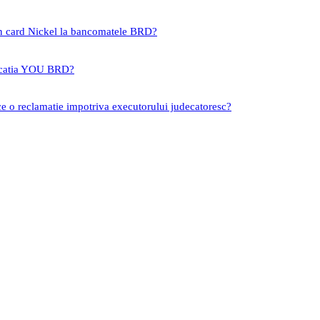
un card Nickel la bancomatele BRD?
icatia YOU BRD?
ce o reclamatie impotriva executorului judecatoresc?