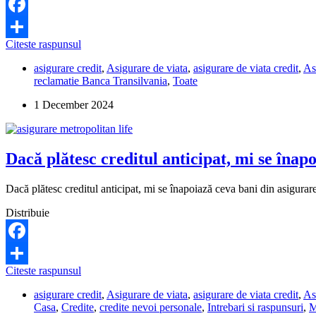
Facebook
Metropolitan
Citeste raspunsul
Share
Life
asigurare credit
,
Asigurare de viata
,
asigurare de viata credit
,
As
mi-
reclamatie Banca Transilvania
,
Toate
a
respins
1 December 2024
dosarul
de
despagubire
in
Dacă plătesc creditul anticipat, mi se înap
caz
de
deces.
Dacă plătesc creditul anticipat, mi se înapoiază ceva bani din asigurar
Ce
pot
Distribuie
sa
fac?
Facebook
Dacă
Citeste raspunsul
Share
plătesc
asigurare credit
,
Asigurare de viata
,
asigurare de viata credit
,
As
creditul
Casa
,
Credite
,
credite nevoi personale
,
Intrebari si raspunsuri
,
M
anticipat,