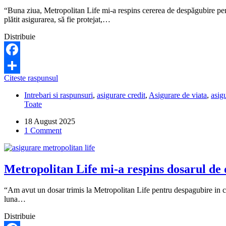
“Buna ziua, Metropolitan Life mi-a respins cererea de despăgubire pen
plătit asigurarea, să fie protejat,…
Distribuie
Facebook
Firma
Citeste raspunsul
Share
de
Intrebari si raspunsuri
,
asigurare credit
,
Asigurare de viata
,
asigu
asigurări
Toate
mi-
a
18 August 2025
respins
1 Comment
cererea
de
despăgubire
pentru
Metropolitan Life mi-a respins dosarul de 
creditul
soțului.
Ce
“Am avut un dosar trimis la Metropolitan Life pentru despagubire in caz
pot
luna…
să
fac?
Distribuie