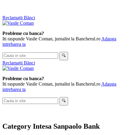
Skip
Reclamații Bănci
to
content
Probleme cu banca?
Iti raspunde Vasile Coman, jurnalist la Bancherul.ro
Adauga
intrebarea ta
Cauta
🔍
in
Reclamații Bănci
site
Probleme cu banca?
Iti raspunde Vasile Coman, jurnalist la Bancherul.ro
Adauga
intrebarea ta
Cauta
🔍
in
site
Category
Intesa Sanpaolo Bank