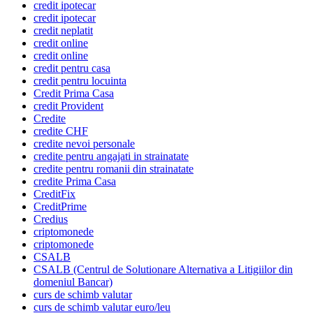
credit ipotecar
credit ipotecar
credit neplatit
credit online
credit online
credit pentru casa
credit pentru locuinta
Credit Prima Casa
credit Provident
Credite
credite CHF
credite nevoi personale
credite pentru angajati in strainatate
credite pentru romanii din strainatate
credite Prima Casa
CreditFix
CreditPrime
Credius
criptomonede
criptomonede
CSALB
CSALB (Centrul de Solutionare Alternativa a Litigiilor din
domeniul Bancar)
curs de schimb valutar
curs de schimb valutar euro/leu