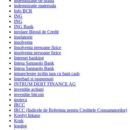
indemnizatie de hrana
indemnizatie maternala
Info BCR
ING
ING
ING Bank
inrolare Biroul de Credit
inselatorie
insolventa
Insolventa persoane fizice
insolventa persoane fizice
Internet banking
Intesa Sanpaolo Bank
Intesa Sanpaolo Bank
intrare/iesire in/din tara cu bani cash
Intrebari si raspunsuri
INTRUM DEBT FINANCE AG
investitie actiuni
investitie bitcoin
ipoteca
IRCC
IRCC (Indicele de Referinta pentru Creditele Consumatorilor)
Kredyt Inkaso
Kruk
leasing