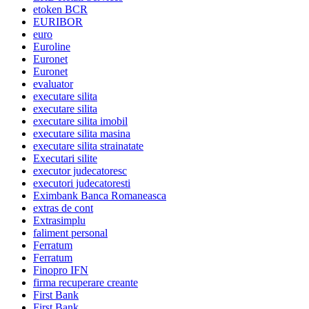
etoken BCR
EURIBOR
euro
Euroline
Euronet
Euronet
evaluator
executare silita
executare silita
executare silita imobil
executare silita masina
executare silita strainatate
Executari silite
executor judecatoresc
executori judecatoresti
Eximbank Banca Romaneasca
extras de cont
Extrasimplu
faliment personal
Ferratum
Ferratum
Finopro IFN
firma recuperare creante
First Bank
First Bank