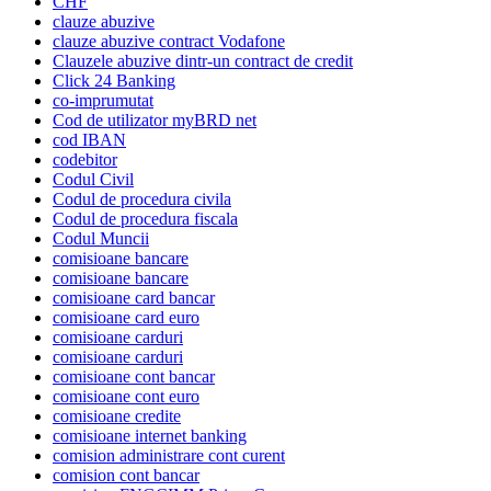
CHF
clauze abuzive
clauze abuzive contract Vodafone
Clauzele abuzive dintr-un contract de credit
Click 24 Banking
co-imprumutat
Cod de utilizator myBRD net
cod IBAN
codebitor
Codul Civil
Codul de procedura civila
Codul de procedura fiscala
Codul Muncii
comisioane bancare
comisioane bancare
comisioane card bancar
comisioane card euro
comisioane carduri
comisioane carduri
comisioane cont bancar
comisioane cont euro
comisioane credite
comisioane internet banking
comision administrare cont curent
comision cont bancar