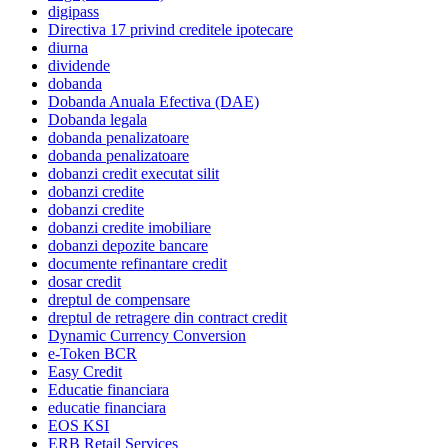
digipass
Directiva 17 privind creditele ipotecare
diurna
dividende
dobanda
Dobanda Anuala Efectiva (DAE)
Dobanda legala
dobanda penalizatoare
dobanda penalizatoare
dobanzi credit executat silit
dobanzi credite
dobanzi credite
dobanzi credite imobiliare
dobanzi depozite bancare
documente refinantare credit
dosar credit
dreptul de compensare
dreptul de retragere din contract credit
Dynamic Currency Conversion
e-Token BCR
Easy Credit
Educatie financiara
educatie financiara
EOS KSI
ERB Retail Services