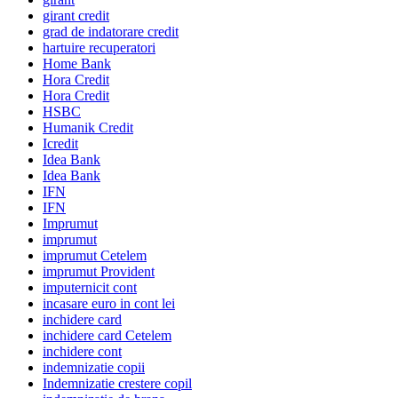
girant credit
grad de indatorare credit
hartuire recuperatori
Home Bank
Hora Credit
Hora Credit
HSBC
Humanik Credit
Icredit
Idea Bank
Idea Bank
IFN
IFN
Imprumut
imprumut
imprumut Cetelem
imprumut Provident
imputernicit cont
incasare euro in cont lei
inchidere card
inchidere card Cetelem
inchidere cont
indemnizatie copii
Indemnizatie crestere copil