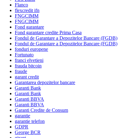
Flanco
flexcredit ifn
FNGCIMM
FNGCIMM
Fond garantare
Fond garantare credite Prima Casa
Fondul de Garantare a Depozitelor Bancare (FGDB)
Fondul de Garantare a Depozitelor Bancare (FGDB)
fonduri europene
Fortunato
franci elvetieni
frauda bitcoin
fraude
garant credit
Garantarea depozitelor bancare
Garanti Bank
Garanti Bank
Garanti BBVA
Garanti BBVA
Garanti Credite de Consum
garantie
garantie telefon
GDPR
George BCR
girant