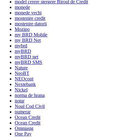
model cerere stergere Biroul de Credit
monede
monede vechi
mostenire credit
mostenire datorii
Mozipo
my BRD Mobile
my BRD Net
mybrd
myBRD
myBRD net
myBRD SMS
Nature
NeoBT
NEOcont
Nextebank
Nickel
norma de hrana
notar
Noul Cod Civil
numerar
Ocean Credit
Ocean Credit
Omniasig
One Pay