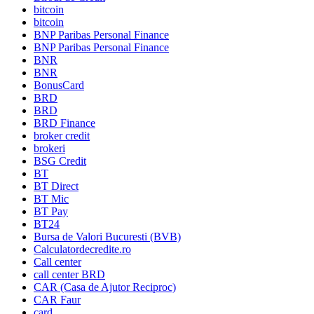
bitcoin
bitcoin
BNP Paribas Personal Finance
BNP Paribas Personal Finance
BNR
BNR
BonusCard
BRD
BRD
BRD Finance
broker credit
brokeri
BSG Credit
BT
BT Direct
BT Mic
BT Pay
BT24
Bursa de Valori Bucuresti (BVB)
Calculatordecredite.ro
Call center
call center BRD
CAR (Casa de Ajutor Reciproc)
CAR Faur
card