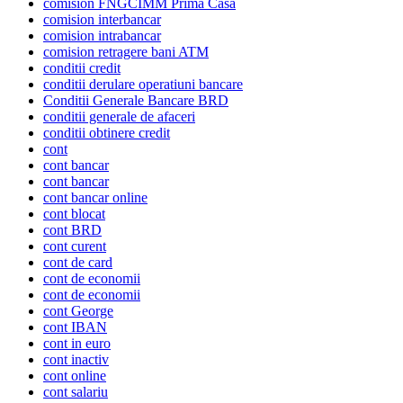
comision FNGCIMM Prima Casa
comision interbancar
comision intrabancar
comision retragere bani ATM
conditii credit
conditii derulare operatiuni bancare
Conditii Generale Bancare BRD
conditii generale de afaceri
conditii obtinere credit
cont
cont bancar
cont bancar
cont bancar online
cont blocat
cont BRD
cont curent
cont de card
cont de economii
cont de economii
cont George
cont IBAN
cont in euro
cont inactiv
cont online
cont salariu