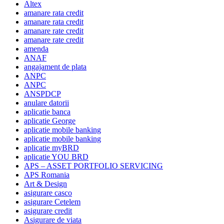
Altex
amanare rata credit
amanare rata credit
amanare rate credit
amanare rate credit
amenda
ANAF
angajament de plata
ANPC
ANPC
ANSPDCP
anulare datorii
aplicatie banca
aplicatie George
aplicatie mobile banking
aplicatie mobile banking
aplicatie myBRD
aplicatie YOU BRD
APS – ASSET PORTFOLIO SERVICING
APS Romania
Art & Design
asigurare casco
asigurare Cetelem
asigurare credit
Asigurare de viata