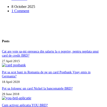
de
8 October 2025
Intesa,
1 Comment
mai
primesc
pensia
pe
card?
Posts
Cat are voie sa-mi opreasca din salariu la o poprire, pentru neplata unui
card de credit BRD?
27 April 2015
Pot sa scot bani in Romania de pe un card Postbank Vpay emis in
Germania?
18 April 2020
Pot sa folosesc un card Nickel la bancomatele BRD?
29 June 2018
Cum activez aplicatia YOU BRD?