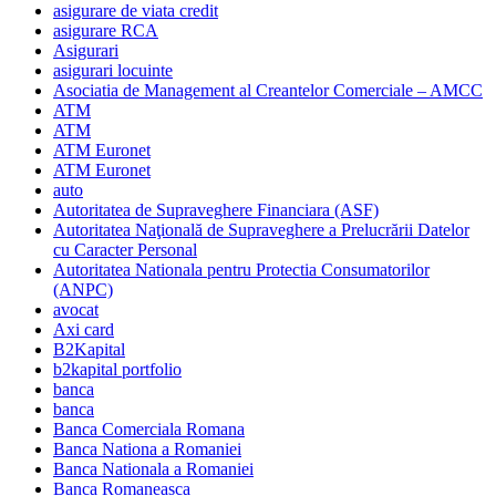
asigurare de viata credit
asigurare RCA
Asigurari
asigurari locuinte
Asociatia de Management al Creantelor Comerciale – AMCC
ATM
ATM
ATM Euronet
ATM Euronet
auto
Autoritatea de Supraveghere Financiara (ASF)
Autoritatea Naţională de Supraveghere a Prelucrării Datelor
cu Caracter Personal
Autoritatea Nationala pentru Protectia Consumatorilor
(ANPC)
avocat
Axi card
B2Kapital
b2kapital portfolio
banca
banca
Banca Comerciala Romana
Banca Nationa a Romaniei
Banca Nationala a Romaniei
Banca Romaneasca