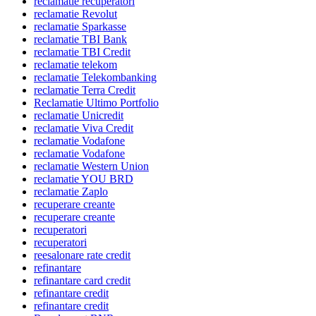
reclamatie recuperatori
reclamatie Revolut
reclamatie Sparkasse
reclamatie TBI Bank
reclamatie TBI Credit
reclamatie telekom
reclamatie Telekombanking
reclamatie Terra Credit
Reclamatie Ultimo Portfolio
reclamatie Unicredit
reclamatie Viva Credit
reclamatie Vodafone
reclamatie Vodafone
reclamatie Western Union
reclamatie YOU BRD
reclamatie Zaplo
recuperare creante
recuperare creante
recuperatori
recuperatori
reesalonare rate credit
refinantare
refinantare card credit
refinantare credit
refinantare credit