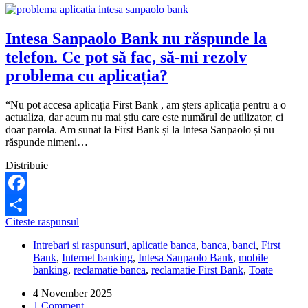
Intesa Sanpaolo Bank nu răspunde la
telefon. Ce pot să fac, să-mi rezolv
problema cu aplicația?
“Nu pot accesa aplicația First Bank , am șters aplicația pentru a o
actualiza, dar acum nu mai știu care este numărul de utilizator, ci
doar parola. Am sunat la First Bank și la Intesa Sanpaolo și nu
răspunde nimeni…
Distribuie
Facebook
Intesa
Citeste raspunsul
Share
Sanpaolo
Intrebari si raspunsuri
,
aplicatie banca
,
banca
,
banci
,
First
Bank
Bank
,
Internet banking
,
Intesa Sanpaolo Bank
,
mobile
nu
banking
,
reclamatie banca
,
reclamatie First Bank
,
Toate
răspunde
la
4 November 2025
telefon.
1 Comment
Ce