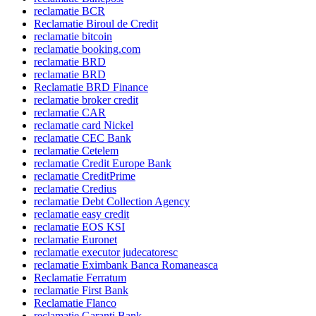
reclamatie BCR
Reclamatie Biroul de Credit
reclamatie bitcoin
reclamatie booking.com
reclamatie BRD
reclamatie BRD
Reclamatie BRD Finance
reclamatie broker credit
reclamatie CAR
reclamatie card Nickel
reclamatie CEC Bank
reclamatie Cetelem
reclamatie Credit Europe Bank
reclamatie CreditPrime
reclamatie Credius
reclamatie Debt Collection Agency
reclamatie easy credit
reclamatie EOS KSI
reclamatie Euronet
reclamatie executor judecatoresc
reclamatie Eximbank Banca Romaneasca
Reclamatie Ferratum
reclamatie First Bank
Reclamatie Flanco
reclamatie Garanti Bank