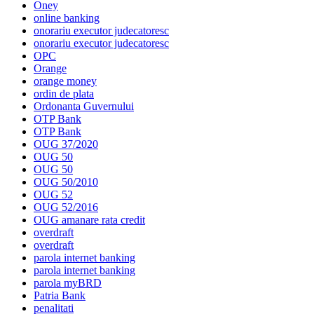
Oney
online banking
onorariu executor judecatoresc
onorariu executor judecatoresc
OPC
Orange
orange money
ordin de plata
Ordonanta Guvernului
OTP Bank
OTP Bank
OUG 37/2020
OUG 50
OUG 50
OUG 50/2010
OUG 52
OUG 52/2016
OUG amanare rata credit
overdraft
overdraft
parola internet banking
parola internet banking
parola myBRD
Patria Bank
penalitati