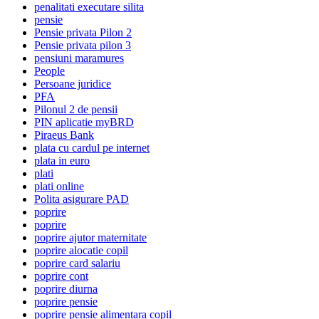
penalitati executare silita
pensie
Pensie privata Pilon 2
Pensie privata pilon 3
pensiuni maramures
People
Persoane juridice
PFA
Pilonul 2 de pensii
PIN aplicatie myBRD
Piraeus Bank
plata cu cardul pe internet
plata in euro
plati
plati online
Polita asigurare PAD
poprire
poprire
poprire ajutor maternitate
poprire alocatie copil
poprire card salariu
poprire cont
poprire diurna
poprire pensie
poprire pensie alimentara copil