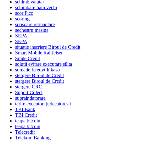
schimb valutar
schimbare bani vechi
scor Fico
scoring
scrisoare refinantare
sechestru masina
SEPA
SEPA
situatie inscriere Biroul de Credit
Smart Mobile Raiffeisen
Smile Credit
solutii evitare executare silita
somatie Kredyt Inkaso
stergere Biroul de Credit
stergere Biroul de Credit
stergere CRC
Suport Colect
supraindatorare
tarife executori judecatoresti
TBI Bank
TBI Credit
teapa bitcoin
teapa bitcoin
Telecredit
Telekom Banking