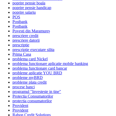
poprire pensie boala
poprire pensie handicap
poprire salariu
POS
Postbank
Postbank
Povesti din Maramureș
prescriere credit
prescriere datorii
prescriptie
prescriptie executare silita
Prima Casa
problema card Nickel
problema functionare aplicatie mobile banking
problema functionare card bancar
probleme aplicatie YOU BRD
probleme myBRD
probleme plata credit
procese banci
programul "Investeste in tine"
Protectia Consumatorilor
protectia consumatorilor
Provident
Provident
Rabon Credit Solutions