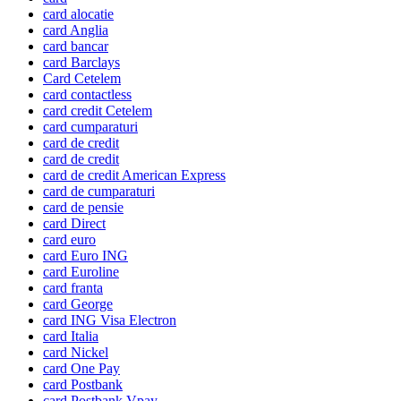
card alocatie
card Anglia
card bancar
card Barclays
Card Cetelem
card contactless
card credit Cetelem
card cumparaturi
card de credit
card de credit
card de credit American Express
card de cumparaturi
card de pensie
card Direct
card euro
card Euro ING
card Euroline
card franta
card George
card ING Visa Electron
card Italia
card Nickel
card One Pay
card Postbank
card Postbank Vpay