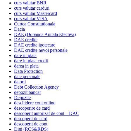
curs valutar BNR
curs valutar carduri
curs valutar Mastercard
curs valutar VISA
Curtea Constitutionala
Dacia
DAE (Dobanda Anuala Efectiva)
DAE credite
DAE credite ipotecare
DAE credite nevoi personale
dare in plata
dare in plata credit
darea in plata
Data Protection
date personale
datorii
Debt Collection Agency
depozit bancar
Depozite
deschidere cont online
descoperire de card
descoperit autorizat de cont – DAC
descoperit de card
descoperit de cont
Digi (RCS&RDS)