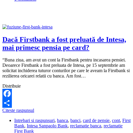
pot
să
fac,
să-
mi
rezolv
problema
Dacă Firstbank a fost preluată de Intesa,
cu
mai primesc pensia pe card?
aplicația?
“Buna ziua, am avut un cont la Firstbank pentru incasarea pensiei.
Deoarece Firstbank a fost preluata de Intesa, pe 15 septembrie am
solicitat inchiderea tuturor conturilor pe care le aveam la Firstbank si
rezilierea oricarei relatii cu banca. Am fost…
Distribuie
Facebook
Dacă
Citeste raspunsul
Share
Firstbank
Intrebari si raspunsuri
,
banca
,
banci
,
card de pensie
,
cont
,
First
a
Bank
,
Intesa Sanpaolo Bank
,
reclamatie banca
,
reclamatie
fost
First Bank
preluată