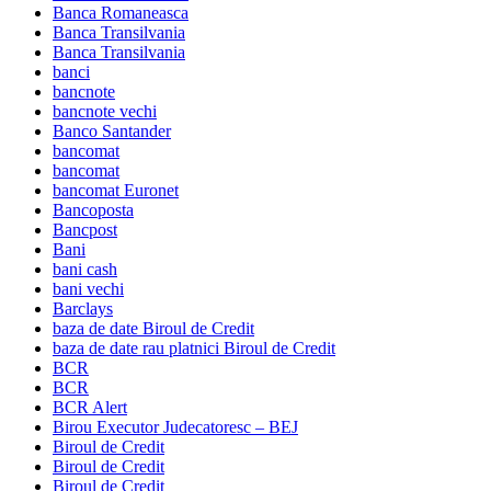
Banca Romaneasca
Banca Transilvania
Banca Transilvania
banci
bancnote
bancnote vechi
Banco Santander
bancomat
bancomat
bancomat Euronet
Bancoposta
Bancpost
Bani
bani cash
bani vechi
Barclays
baza de date Biroul de Credit
baza de date rau platnici Biroul de Credit
BCR
BCR
BCR Alert
Birou Executor Judecatoresc – BEJ
Biroul de Credit
Biroul de Credit
Biroul de Credit