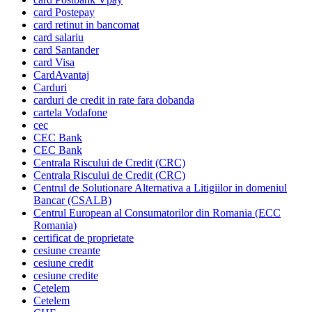
card Postepay
card retinut in bancomat
card salariu
card Santander
card Visa
CardAvantaj
Carduri
carduri de credit in rate fara dobanda
cartela Vodafone
cec
CEC Bank
CEC Bank
Centrala Riscului de Credit (CRC)
Centrala Riscului de Credit (CRC)
Centrul de Solutionare Alternativa a Litigiilor in domeniul
Bancar (CSALB)
Centrul European al Consumatorilor din Romania (ECC
Romania)
certificat de proprietate
cesiune creante
cesiune credit
cesiune credite
Cetelem
Cetelem