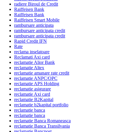
radiere Biroul de Credit
Raiffeisen Bank
Raiffeisen Bank
Raiffeisen Smart Mobile
rambursare anticipata
rambursare anticipata credit
rambursare anticipata credit
Rapid Credit IFN
Rate
reclama inselatoare
Reclamati Axi card
reclamatie Alior Bank
reclamatie Altex
reclamatie amanare rate credit
reclamatie ANPC/OPC
reclamatie APS Holding
reclamatie asigurare
reclamatie Axi card
reclamatie B2Kapital
reclamatie b2kapital portfolio
reclamatie banca
reclamatie banca
reclamatie Banca Romaneasca
reclamatie Banca Transilvania
reclamatie Bancpost