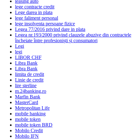
leasing auto
lege contracte credit
Lege darea in plata
lege faliment personal
lege insolventa persoane fizice
Legea 77/2016 privind dare in plata
Legea nr.193/2000 privind clauzele abuzive din contractele
încheiate între profesioniști și consumatori
Legi
legi
LIBOR CHF
Libra Bank
Libra Bank
limita de credit
Linie de credit
lire sterline
m.24banking.ro
Marfin Bank
MasterCard
Metropolitan Life
mobile banking
mobile token
mobile token BRD
Mobilo Credit
Mobilo IFN