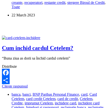
creante
,
recuperatori
,
restante credit
,
stergere Biroul de Credit
,
din
Toate
Biroul
de
22 March 2023
Credit?
Cum inchid cardul Cetelem?
“Buna ziua as dorii sa închid cardul cetelem”
Distribuie
Facebook
Cum
Citeste raspunsul
Share
inchid
banca
,
banci
,
BNP Paribas Personal Finance
,
card
,
Card
cardul
Cetelem
,
card credit Cetelem
,
card de credit
,
Cetelem
,
Cetelem?
Credite
,
imprumut Cetelem
,
inchidere card
,
inchidere card
Cetelem
,
Intrebari si raspunsuri
,
reclamatie banca
,
reclamatie