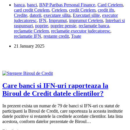
banca
,
banci
,
BNP Paribas Personal Finance
,
Card Cetelem
,
executata
card credit Cetelem
,
Cetelem
,
credit Cetelem
,
credit ifn
,
silit
Credite
,
datorii
,
executare silita
,
Executari silite
,
executor
de
judecatoresc
,
IFN
,
Imprumut
,
imprumut Cetelem
,
Intrebari si
doua
raspunsuri
,
poprire
,
poprire pensie
,
reclamatie banca
,
ori
reclamatie Cetelem
,
reclamatie executor judecatoresc
,
de
reclamatie IFN
,
restante credit
,
Toate
Cetelem?
21 January 2025
Care banci si IFN-uri raporteaza la
Biroul de Credit datele clientilor?
In prezent exista un numar de 79 de banci si IFN-uri cu statut de
participanti la Biroul de Credit, care raporteaza la aceasta institutie
datele pozitive si restantele la creditele acordate clientilor. Iata lista
acestora, conform datelor prezentate de Biroul…