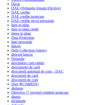
Dacia
DAE (Dobanda Anuala Efectiva)
DAE credite
DAE credite ipotecare
DAE credite nevoi personale
dare in plata
dare in plata credit
darea in plata
Data Protection
date personale
datorii
Debt Collection Agency
depozit bancar
Depozite
deschidere cont online
descoperire de card
descoperit autorizat de cont – DAC
descoperit de card
descoperit de cont
Digi (RCS&RDS)
digipass
Directiva 17 privind creditele ipotecare
diurna
dividende