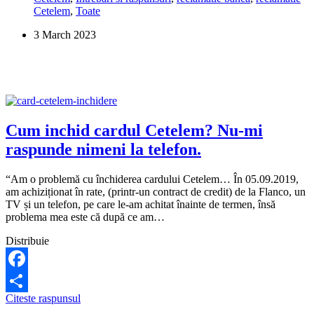
Cetelem
,
Toate
3 March 2023
Cum inchid cardul Cetelem? Nu-mi
raspunde nimeni la telefon.
“Am o problemă cu închiderea cardului Cetelem… În 05.09.2019,
am achiziționat în rate, (printr-un contract de credit) de la Flanco, un
TV și un telefon, pe care le-am achitat înainte de termen, însă
problema mea este că după ce am…
Distribuie
Facebook
Cum
Citeste raspunsul
Share
inchid