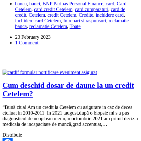
banca
,
banci
,
BNP Paribas Personal Finance
,
card
,
Card
cardul
Cetelem
,
card credit Cetelem
,
card cumparaturi
,
card de
Cetelem?
credit
,
Cetelem
,
credit Cetelem
,
Credite
,
inchidere card
,
Nu-
inchidere card Cetelem
,
Intrebari si raspunsuri
,
reclamatie
mi
banca
,
reclamatie Cetelem
,
Toate
raspunde
nimeni
23 February 2023
la
1 Comment
telefon.
Cum deschid dosar de daune la un credit
Cetelem?
“Bună ziua! Am un credit la Cetelem cu asigurare in caz de deces
etc.luat in 2010-2011. In 2021 ,august,după o biopsie mi s a pus
diagnosticul de neoplasm uterin,in octombrie 2021 am primit decizia
medicala de incapacitate de muncă,grad accentuat,…
Distribuie