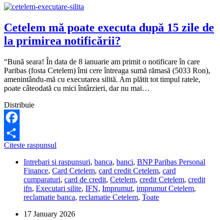
Cetelem mă poate executa după 15 zile de
la primirea notificării?
“Bună seara! În data de 8 ianuarie am primit o notificare în care
Paribas (fosta Cetelem) îmi cere întreaga sumă rămasă (5033 Ron),
amenintându-mă cu executarea silită. Am plătit tot timpul ratele,
poate câteodată cu mici întârzieri, dar nu mai…
Distribuie
Facebook
Cetelem
Citeste raspunsul
Share
mă
Intrebari si raspunsuri
,
banca
,
banci
,
BNP Paribas Personal
poate
Finance
,
Card Cetelem
,
card credit Cetelem
,
card
executa
cumparaturi
,
card de credit
,
Cetelem
,
credit Cetelem
,
credit
după
ifn
,
Executari silite
,
IFN
,
Imprumut
,
imprumut Cetelem
,
15
reclamatie banca
,
reclamatie Cetelem
,
Toate
zile
de
17 January 2026
la