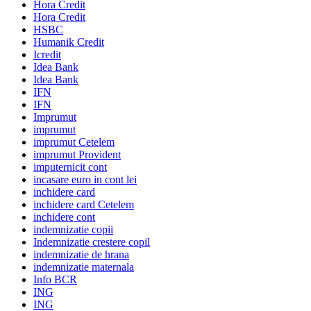
Hora Credit
Hora Credit
HSBC
Humanik Credit
Icredit
Idea Bank
Idea Bank
IFN
IFN
Imprumut
imprumut
imprumut Cetelem
imprumut Provident
imputernicit cont
incasare euro in cont lei
inchidere card
inchidere card Cetelem
inchidere cont
indemnizatie copii
Indemnizatie crestere copil
indemnizatie de hrana
indemnizatie maternala
Info BCR
ING
ING