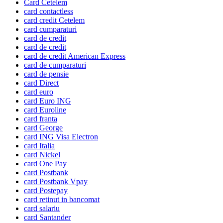
Card Cetelem
card contactless
card credit Cetelem
card cumparaturi
card de credit
card de credit
card de credit American Express
card de cumparaturi
card de pensie
card Direct
card euro
card Euro ING
card Euroline
card franta
card George
card ING Visa Electron
card Italia
card Nickel
card One Pay
card Postbank
card Postbank Vpay
card Postepay
card retinut in bancomat
card salariu
card Santander