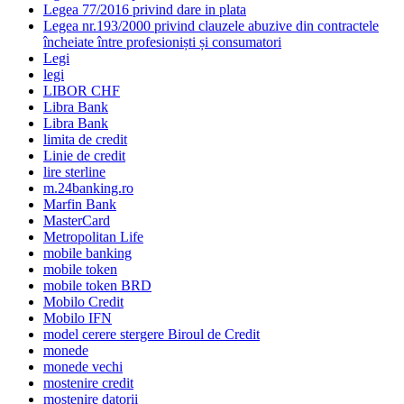
Legea 77/2016 privind dare in plata
Legea nr.193/2000 privind clauzele abuzive din contractele
încheiate între profesioniști și consumatori
Legi
legi
LIBOR CHF
Libra Bank
Libra Bank
limita de credit
Linie de credit
lire sterline
m.24banking.ro
Marfin Bank
MasterCard
Metropolitan Life
mobile banking
mobile token
mobile token BRD
Mobilo Credit
Mobilo IFN
model cerere stergere Biroul de Credit
monede
monede vechi
mostenire credit
mostenire datorii