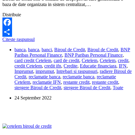
baza de date organizata in sistem centralizat,…
Distribuie
Facebook
Cum
Citeste raspunsul
Share
se
banca
,
banca
,
banci
,
Biroul de Credit
,
Biroul de Credit
,
BNP
face
Paribas Personal Finance
,
BNP Paribas Personal Finance
,
stergerea
card credit Cetelem
,
card de credit
,
Cetelem
,
Cetelem
,
credit
,
din
credit Cetelem
,
credit ifn
,
Credite
,
Educatie financiara
,
IFN
,
Biroul
Imprumut
,
imprumut
,
Intrebari si raspunsuri
,
radiere Biroul de
de
Credit
,
reclamatie banca
,
reclamatie banca
,
reclamatie
Credit
Cetelem
,
reclamatie IFN
,
restante credit
,
restante credit
,
la
stergere Biroul de Credit
,
stergere Biroul de Credit
,
Toate
Cetelem?
24 September 2022