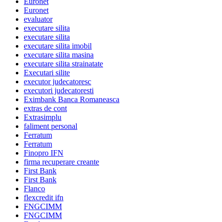
Euronet
Euronet
evaluator
executare silita
executare silita
executare silita imobil
executare silita masina
executare silita strainatate
Executari silite
executor judecatoresc
executori judecatoresti
Eximbank Banca Romaneasca
extras de cont
Extrasimplu
faliment personal
Ferratum
Ferratum
Finopro IFN
firma recuperare creante
First Bank
First Bank
Flanco
flexcredit ifn
FNGCIMM
FNGCIMM