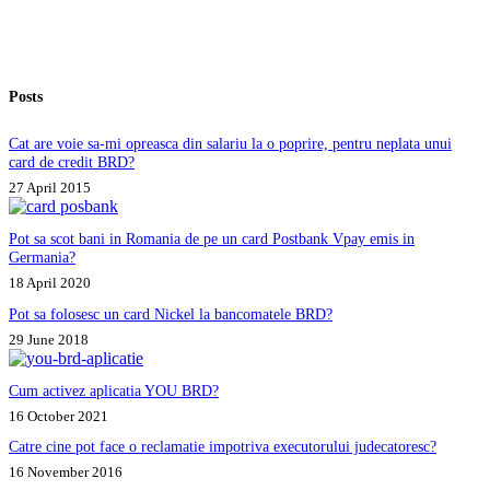
la
timp.
Ce
pot
sa
Posts
fac?
Cat are voie sa-mi opreasca din salariu la o poprire, pentru neplata unui
card de credit BRD?
27 April 2015
Pot sa scot bani in Romania de pe un card Postbank Vpay emis in
Germania?
18 April 2020
Pot sa folosesc un card Nickel la bancomatele BRD?
29 June 2018
Cum activez aplicatia YOU BRD?
16 October 2021
Catre cine pot face o reclamatie impotriva executorului judecatoresc?
16 November 2016