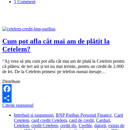
1 Comment
primirea
notificării?
Cum pot afla cât mai am de plătit la
Cetelem?
“Aș vrea să știu cum pot afla cât mai am de plată la Cetelem pentru
că plătesc de trei ani și tot nu mai termin, pentru un credit de 2.000
de lei. De la Cetelem primesc pe telefon numai mesaje…
Distribuie
Facebook
Cum
Citeste raspunsul
Share
pot
Intrebari si raspunsuri
,
BNP Paribas Personal Finance
,
Card
afla
Cetelem
,
card credit Cetelem
,
card de credit
,
Carduri
,
cât
Cetelem
,
credit Cetelem
,
credit ifn
,
Credite
,
datorii
,
extras de
mai