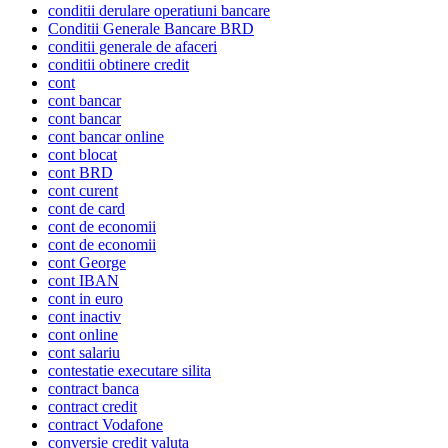
conditii derulare operatiuni bancare
Conditii Generale Bancare BRD
conditii generale de afaceri
conditii obtinere credit
cont
cont bancar
cont bancar
cont bancar online
cont blocat
cont BRD
cont curent
cont de card
cont de economii
cont de economii
cont George
cont IBAN
cont in euro
cont inactiv
cont online
cont salariu
contestatie executare silita
contract banca
contract credit
contract Vodafone
conversie credit valuta