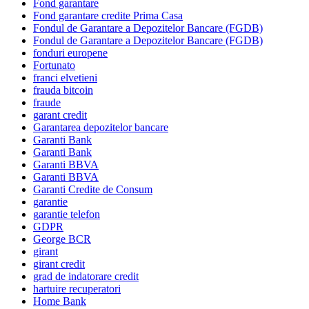
Fond garantare
Fond garantare credite Prima Casa
Fondul de Garantare a Depozitelor Bancare (FGDB)
Fondul de Garantare a Depozitelor Bancare (FGDB)
fonduri europene
Fortunato
franci elvetieni
frauda bitcoin
fraude
garant credit
Garantarea depozitelor bancare
Garanti Bank
Garanti Bank
Garanti BBVA
Garanti BBVA
Garanti Credite de Consum
garantie
garantie telefon
GDPR
George BCR
girant
girant credit
grad de indatorare credit
hartuire recuperatori
Home Bank