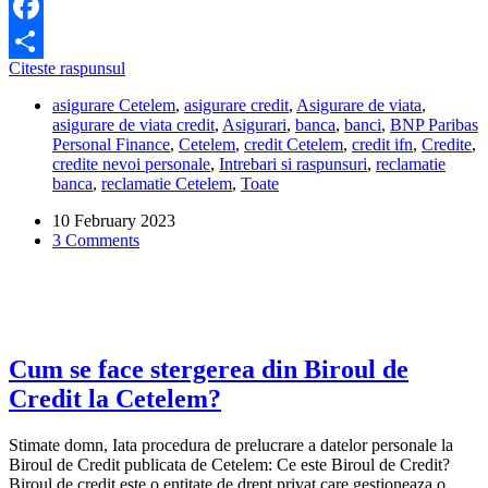
Facebook
Cum
Citeste raspunsul
Share
deschid
asigurare Cetelem
,
asigurare credit
,
Asigurare de viata
,
dosar
asigurare de viata credit
,
Asigurari
,
banca
,
banci
,
BNP Paribas
de
Personal Finance
,
Cetelem
,
credit Cetelem
,
credit ifn
,
Credite
,
daune
credite nevoi personale
,
Intrebari si raspunsuri
,
reclamatie
la
banca
,
reclamatie Cetelem
,
Toate
un
credit
10 February 2023
Cetelem?
3 Comments
Cum se face stergerea din Biroul de
Credit la Cetelem?
Stimate domn, Iata procedura de prelucrare a datelor personale la
Biroul de Credit publicata de Cetelem: Ce este Biroul de Credit?
Biroul de credit este o entitate de drept privat care gestioneaza o