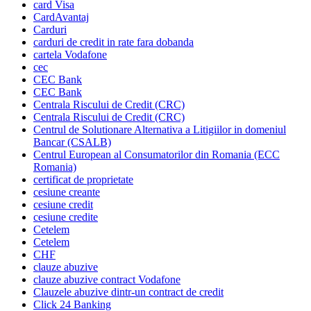
card Visa
CardAvantaj
Carduri
carduri de credit in rate fara dobanda
cartela Vodafone
cec
CEC Bank
CEC Bank
Centrala Riscului de Credit (CRC)
Centrala Riscului de Credit (CRC)
Centrul de Solutionare Alternativa a Litigiilor in domeniul
Bancar (CSALB)
Centrul European al Consumatorilor din Romania (ECC
Romania)
certificat de proprietate
cesiune creante
cesiune credit
cesiune credite
Cetelem
Cetelem
CHF
clauze abuzive
clauze abuzive contract Vodafone
Clauzele abuzive dintr-un contract de credit
Click 24 Banking