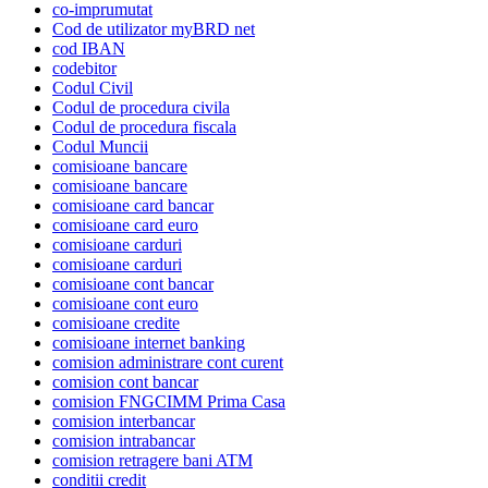
co-imprumutat
Cod de utilizator myBRD net
cod IBAN
codebitor
Codul Civil
Codul de procedura civila
Codul de procedura fiscala
Codul Muncii
comisioane bancare
comisioane bancare
comisioane card bancar
comisioane card euro
comisioane carduri
comisioane carduri
comisioane cont bancar
comisioane cont euro
comisioane credite
comisioane internet banking
comision administrare cont curent
comision cont bancar
comision FNGCIMM Prima Casa
comision interbancar
comision intrabancar
comision retragere bani ATM
conditii credit