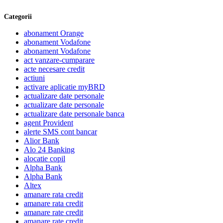
Categorii
abonament Orange
abonament Vodafone
abonament Vodafone
act vanzare-cumparare
acte necesare credit
actiuni
activare aplicatie myBRD
actualizare date personale
actualizare date personale
actualizare date personale banca
agent Provident
alerte SMS cont bancar
Alior Bank
Alo 24 Banking
alocatie copil
Alpha Bank
Alpha Bank
Altex
amanare rata credit
amanare rata credit
amanare rate credit
amanare rate credit