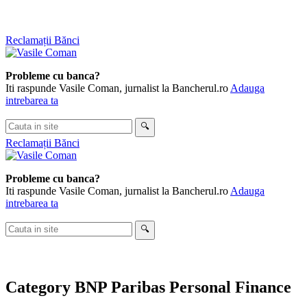
Skip
Reclamații Bănci
to
content
Probleme cu banca?
Iti raspunde Vasile Coman, jurnalist la Bancherul.ro
Adauga
intrebarea ta
Cauta
🔍
in
Reclamații Bănci
site
Probleme cu banca?
Iti raspunde Vasile Coman, jurnalist la Bancherul.ro
Adauga
intrebarea ta
Cauta
🔍
in
site
Category
BNP Paribas Personal Finance