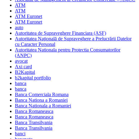
ATM
ATM
ATM Euronet
ATM Euronet
auto
Autoritatea de Supraveghere Financiara (ASF)
Autoritatea Naţională de Supraveghere a Prelucrării Datelor
cu Caracter Personal
Autoritatea Nationala pentru Protectia Consumatorilor
(ANPC)
avocat
Axi card
B2Kapital
b2kapital portfolio
banca
banca
Banca Comerciala Romana
Banca Nationa a Romaniei
Banca Nationala a Romaniei
Banca Romaneasca
Banca Romaneasca
Banca Transilvania
Banca Transilvania
banci