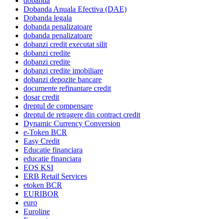
dobanda
Dobanda Anuala Efectiva (DAE)
Dobanda legala
dobanda penalizatoare
dobanda penalizatoare
dobanzi credit executat silit
dobanzi credite
dobanzi credite
dobanzi credite imobiliare
dobanzi depozite bancare
documente refinantare credit
dosar credit
dreptul de compensare
dreptul de retragere din contract credit
Dynamic Currency Conversion
e-Token BCR
Easy Credit
Educatie financiara
educatie financiara
EOS KSI
ERB Retail Services
etoken BCR
EURIBOR
euro
Euroline