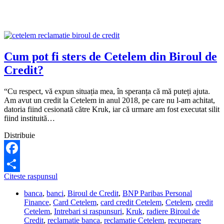
Cum pot fi sters de Cetelem din Biroul de
Credit?
“Cu respect, vă expun situația mea, în speranța că mă puteți ajuta.
Am avut un credit la Cetelem in anul 2018, pe care nu l-am achitat,
datoria fiind cesionată către Kruk, iar că urmare am fost executat silit
fiind instituită…
Distribuie
Facebook
Cum
Citeste raspunsul
Share
pot
banca
,
banci
,
Biroul de Credit
,
BNP Paribas Personal
fi
Finance
,
Card Cetelem
,
card credit Cetelem
,
Cetelem
,
credit
sters
Cetelem
,
Intrebari si raspunsuri
,
Kruk
,
radiere Biroul de
de
Credit
,
reclamatie banca
,
reclamatie Cetelem
,
recuperare
Cetelem