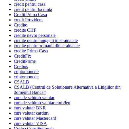
credit pentru casa
credit pentru locuinta
Credit Prima Casa
credit Provident
Credite
credite CHF
credite nevoi personale
credite pentru angajati in strainatate
credite pentru romanii din strainatate
credite Prima Casa
CreditFix
CreditPrime
Credius
criptomonede
criptomonede
CSALB
CSALB (Centrul de Solutionare Alternativa a Litigiilor din
domeniul Bancar)
curs de schimb valutar
curs de schimb valutar euro/leu
curs valutar BNR
curs valutar carduri
curs valutar Mastercard
curs valutar VISA
Curtea Constitutionala