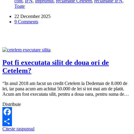
cont
,
IFN
,
Imprumut
,
reclamatie Cetelem
,
reclamatie IFN
,
am
Toate
de
plătit
22 December 2025
la
9 Comments
Cetelem?
Pot fi executata silit de doua ori de
Cetelem?
“In anul 2018 am facut un credit Cetelem la Dedeman de 8.000 de
lei, iar pana acum am achitat 50.000 de lei si tot mai am de platit.
Acum am fost executata silit, pentru a doua oara, pentru suma de…
Distribuie
Facebook
Pot
Citeste raspunsul
Share
fi