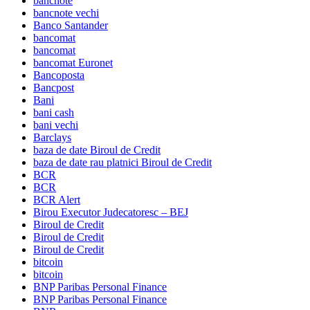
bancnote
bancnote vechi
Banco Santander
bancomat
bancomat
bancomat Euronet
Bancoposta
Bancpost
Bani
bani cash
bani vechi
Barclays
baza de date Biroul de Credit
baza de date rau platnici Biroul de Credit
BCR
BCR
BCR Alert
Birou Executor Judecatoresc – BEJ
Biroul de Credit
Biroul de Credit
Biroul de Credit
bitcoin
bitcoin
BNP Paribas Personal Finance
BNP Paribas Personal Finance