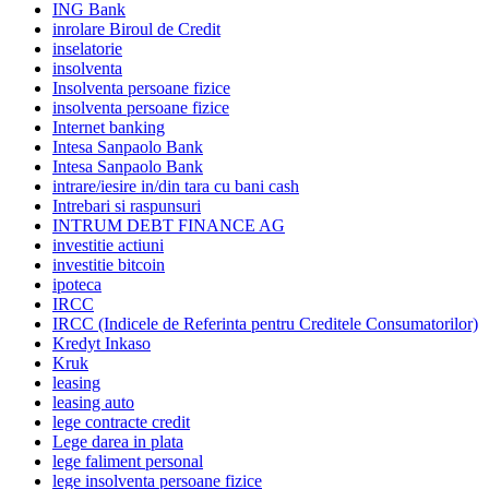
ING Bank
inrolare Biroul de Credit
inselatorie
insolventa
Insolventa persoane fizice
insolventa persoane fizice
Internet banking
Intesa Sanpaolo Bank
Intesa Sanpaolo Bank
intrare/iesire in/din tara cu bani cash
Intrebari si raspunsuri
INTRUM DEBT FINANCE AG
investitie actiuni
investitie bitcoin
ipoteca
IRCC
IRCC (Indicele de Referinta pentru Creditele Consumatorilor)
Kredyt Inkaso
Kruk
leasing
leasing auto
lege contracte credit
Lege darea in plata
lege faliment personal
lege insolventa persoane fizice