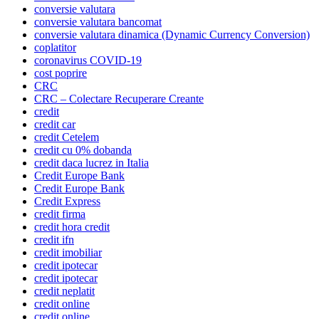
conversie valutara
conversie valutara bancomat
conversie valutara dinamica (Dynamic Currency Conversion)
coplatitor
coronavirus COVID-19
cost poprire
CRC
CRC – Colectare Recuperare Creante
credit
credit car
credit Cetelem
credit cu 0% dobanda
credit daca lucrez in Italia
Credit Europe Bank
Credit Europe Bank
Credit Express
credit firma
credit hora credit
credit ifn
credit imobiliar
credit ipotecar
credit ipotecar
credit neplatit
credit online
credit online