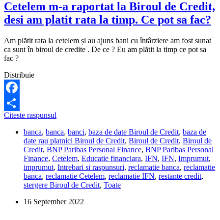
Cetelem m-a raportat la Biroul de Credit,
desi am platit rata la timp. Ce pot sa fac?
Am plătit rata la cetelem și au ajuns bani cu întârziere am fost sunat
ca sunt în biroul de credite . De ce ? Eu am plătit la timp ce pot sa
fac ?
Distribuie
Facebook
Cetelem
Citeste raspunsul
Share
m-
banca
,
banca
,
banci
,
baza de date Biroul de Credit
,
baza de
a
date rau platnici Biroul de Credit
,
Biroul de Credit
,
Biroul de
raportat
Credit
,
BNP Paribas Personal Finance
,
BNP Paribas Personal
la
Finance
,
Cetelem
,
Educatie financiara
,
IFN
,
IFN
,
Imprumut
,
Biroul
imprumut
,
Intrebari si raspunsuri
,
reclamatie banca
,
reclamatie
de
banca
,
reclamatie Cetelem
,
reclamatie IFN
,
restante credit
,
Credit,
stergere Biroul de Credit
,
Toate
desi
am
16 September 2022
platit
rata