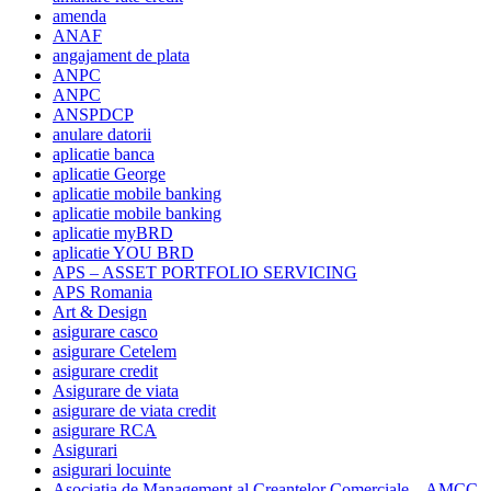
amenda
ANAF
angajament de plata
ANPC
ANPC
ANSPDCP
anulare datorii
aplicatie banca
aplicatie George
aplicatie mobile banking
aplicatie mobile banking
aplicatie myBRD
aplicatie YOU BRD
APS – ASSET PORTFOLIO SERVICING
APS Romania
Art & Design
asigurare casco
asigurare Cetelem
asigurare credit
Asigurare de viata
asigurare de viata credit
asigurare RCA
Asigurari
asigurari locuinte
Asociatia de Management al Creantelor Comerciale – AMCC