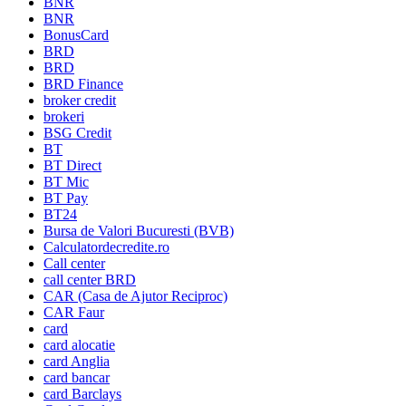
BNR
BNR
BonusCard
BRD
BRD
BRD Finance
broker credit
brokeri
BSG Credit
BT
BT Direct
BT Mic
BT Pay
BT24
Bursa de Valori Bucuresti (BVB)
Calculatordecredite.ro
Call center
call center BRD
CAR (Casa de Ajutor Reciproc)
CAR Faur
card
card alocatie
card Anglia
card bancar
card Barclays