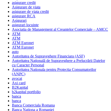
asigurare credit
Asigurare de viata
asigurare de viata credit
asigurare RCA
Asigurari
asigurari locuinte
Asociatia de Management al Creantelor Comerciale – AMCC
ATM
ATM
ATM Euronet
ATM Euronet
auto
Autoritatea de Supraveghere Financiara (ASF)
Autoritatea Naţională de Supraveghere a Prelucrării Datelor
cu Caracter Personal
Autoritatea Nationala pentru Protectia Consumatorilor
(ANPC)
avocat
Axi card
B2Kapital
b2kapital portfolio
banca
banca
Banca Comerciala Romana
Banca Nationa a Romaniei