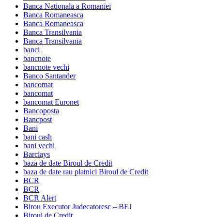
Banca Nationala a Romaniei
Banca Romaneasca
Banca Romaneasca
Banca Transilvania
Banca Transilvania
banci
bancnote
bancnote vechi
Banco Santander
bancomat
bancomat
bancomat Euronet
Bancoposta
Bancpost
Bani
bani cash
bani vechi
Barclays
baza de date Biroul de Credit
baza de date rau platnici Biroul de Credit
BCR
BCR
BCR Alert
Birou Executor Judecatoresc – BEJ
Biroul de Credit