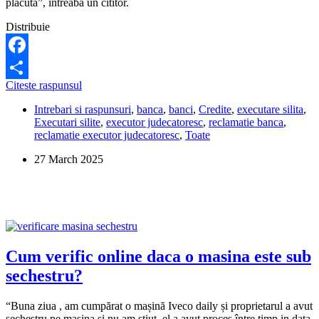
placuta”, intreaba un cititor.
Distribuie
Facebook
Cat
Citeste raspunsul
Share
de
Intrebari si raspunsuri
,
banca
,
banci
,
Credite
,
executare silita
,
mari
Executari silite
,
executor judecatoresc
,
reclamatie banca
,
pot
reclamatie executor judecatoresc
,
Toate
fi
cheltuielile
27 March 2025
judecatoresti
la
un
credit?
Cum verific online daca o masina este sub
sechestru?
“Buna ziua , am cumpărat o mașină Iveco daily și proprietarul a avut
sechestru pe mașina și nu am știut, el a avut proces între timp in data