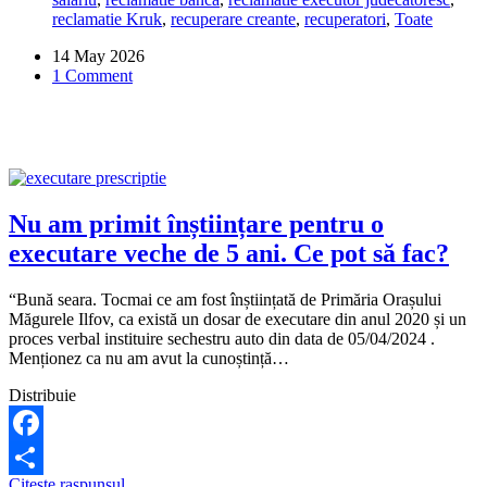
pună
reclamatie Kruk
,
recuperare creante
,
recuperatori
,
Toate
penalități
la
14 May 2026
un
1 Comment
credit
executat
silit?
Nu am primit înștiințare pentru o
executare veche de 5 ani. Ce pot să fac?
“Bună seara. Tocmai ce am fost înștiințată de Primăria Orașului
Măgurele Ilfov, ca există un dosar de executare din anul 2020 și un
proces verbal instituire sechestru auto din data de 05/04/2024 .
Menționez ca nu am avut la cunoștință…
Distribuie
Facebook
Nu
Citeste raspunsul