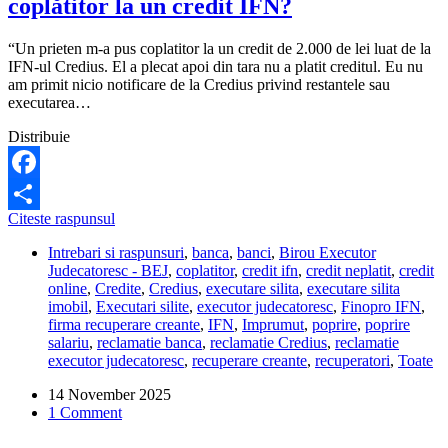
coplătitor la un credit IFN?
“Un prieten m-a pus coplatitor la un credit de 2.000 de lei luat de la
IFN-ul Credius. El a plecat apoi din tara nu a platit creditul. Eu nu
am primit nicio notificare de la Credius privind restantele sau
executarea…
Distribuie
Facebook
Mi
Citeste raspunsul
Share
se
Intrebari si raspunsuri
,
banca
,
banci
,
Birou Executor
poate
Judecatoresc - BEJ
,
coplatitor
,
credit ifn
,
credit neplatit
,
credit
lua
online
,
Credite
,
Credius
,
executare silita
,
executare silita
apartamentul,
imobil
,
Executari silite
,
executor judecatoresc
,
Finopro IFN
,
dacă
firma recuperare creante
,
IFN
,
Imprumut
,
poprire
,
poprire
sunt
salariu
,
reclamatie banca
,
reclamatie Credius
,
reclamatie
coplătitor
executor judecatoresc
,
recuperare creante
,
recuperatori
,
Toate
la
un
14 November 2025
credit
1 Comment
IFN?