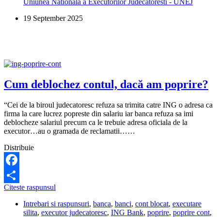
Uniunea Nationala a Executorilor Judecatoresti - UNEJ
pus
sechestru
19 September 2025
pe
mașină?
Cum deblochez contul, dacă am poprire?
“Cei de la biroul judecatoresc refuza sa trimita catre ING o adresa ca
firma la care lucrez popreste din salariu iar banca refuza sa imi
deblocheze salariul precum ca le trebuie adresa oficiala de la
executor…au o gramada de reclamatii……
Distribuie
Facebook
Cum
Citeste raspunsul
Share
deblochez
Intrebari si raspunsuri
,
banca
,
banci
,
cont blocat
,
executare
contul,
silita
,
executor judecatoresc
,
ING Bank
,
poprire
,
poprire cont
,
dacă