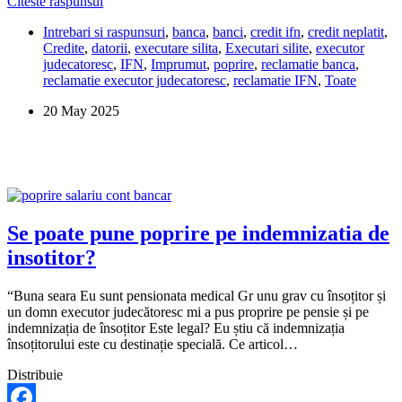
Ce
Citeste raspunsul
Share
se
Intrebari si raspunsuri
,
banca
,
banci
,
credit ifn
,
credit neplatit
,
poate
Credite
,
datorii
,
executare silita
,
Executari silite
,
executor
întâmpla
judecatoresc
,
IFN
,
Imprumut
,
poprire
,
reclamatie banca
,
dacă
reclamatie executor judecatoresc
,
reclamatie IFN
,
Toate
nu
pot
20 May 2025
achita
creditul
la
IFN?
Se poate pune poprire pe indemnizatia de
insotitor?
“Buna seara Eu sunt pensionata medical Gr unu grav cu însoțitor și
un domn executor judecătoresc mi a pus proprire pe pensie și pe
indemnizația de însoțitor Este legal? Eu știu că indemnizația
însoțitorului este cu destinație specială. Ce articol…
Distribuie