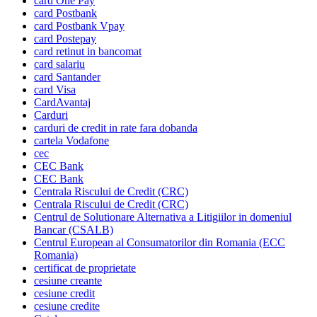
card One Pay
card Postbank
card Postbank Vpay
card Postepay
card retinut in bancomat
card salariu
card Santander
card Visa
CardAvantaj
Carduri
carduri de credit in rate fara dobanda
cartela Vodafone
cec
CEC Bank
CEC Bank
Centrala Riscului de Credit (CRC)
Centrala Riscului de Credit (CRC)
Centrul de Solutionare Alternativa a Litigiilor in domeniul
Bancar (CSALB)
Centrul European al Consumatorilor din Romania (ECC
Romania)
certificat de proprietate
cesiune creante
cesiune credit
cesiune credite