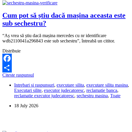
Cum pot să știu dacă mașina aceasta este
sub sechestru?
“Aș vrea să știu dacă mașina mercedes cu nr identificare
wdb2110041a296843 este sub sechestru”, întreabă un cititor.
Distribuie
Facebook
Cum
Citeste raspunsul
Share
pot
Intrebari si raspunsuri
,
executare silita
,
executare silita masina
,
să
Executari silite
,
executor judecatoresc
,
reclamatie banca
,
știu
reclamatie executor judecatoresc
,
sechestru masina
,
Toate
dacă
mașina
18 July 2026
aceasta
este
sub
sechestru?