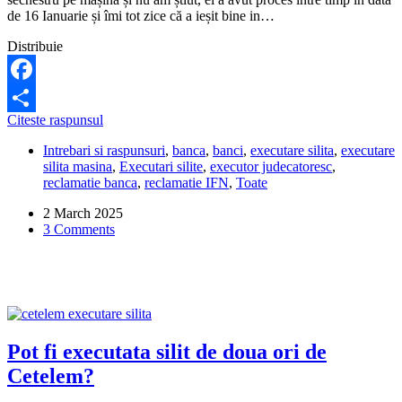
de 16 Ianuarie și îmi tot zice că a ieșit bine in…
Distribuie
Facebook
Cum
Citeste raspunsul
Share
verific
Intrebari si raspunsuri
,
banca
,
banci
,
executare silita
,
executare
online
silita masina
,
Executari silite
,
executor judecatoresc
,
daca
reclamatie banca
,
reclamatie IFN
,
Toate
o
masina
2 March 2025
este
3 Comments
sub
sechestru?
Pot fi executata silit de doua ori de
Cetelem?