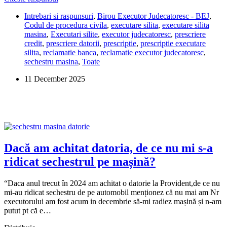
Share
am
Intrebari si raspunsuri
,
Birou Executor Judecatoresc - BEJ
,
primit
Codul de procedura civila
,
executare silita
,
executare silita
înștiințare
masina
,
Executari silite
,
executor judecatoresc
,
prescriere
pentru
credit
,
prescriere datorii
,
prescriptie
,
prescriptie executare
o
silita
,
reclamatie banca
,
reclamatie executor judecatoresc
,
executare
sechestru masina
,
Toate
veche
de
11 December 2025
5
ani.
Ce
pot
să
fac?
Dacă am achitat datoria, de ce nu mi s-a
ridicat sechestrul pe mașină?
“Daca anul trecut în 2024 am achitat o datorie la Provident,de ce nu
mi-au ridicat sechestru de pe automobil menționez că nu mai am Nr
executorului am fost acum in decembrie să-mi radiez mașină și n-am
putut pt că e…