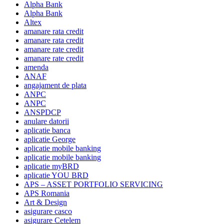
Alpha Bank
Alpha Bank
Altex
amanare rata credit
amanare rata credit
amanare rate credit
amanare rate credit
amenda
ANAF
angajament de plata
ANPC
ANPC
ANSPDCP
anulare datorii
aplicatie banca
aplicatie George
aplicatie mobile banking
aplicatie mobile banking
aplicatie myBRD
aplicatie YOU BRD
APS – ASSET PORTFOLIO SERVICING
APS Romania
Art & Design
asigurare casco
asigurare Cetelem