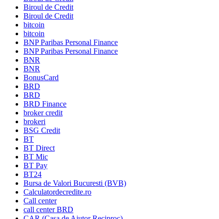
Biroul de Credit
Biroul de Credit
bitcoin
bitcoin
BNP Paribas Personal Finance
BNP Paribas Personal Finance
BNR
BNR
BonusCard
BRD
BRD
BRD Finance
broker credit
brokeri
BSG Credit
BT
BT Direct
BT Mic
BT Pay
BT24
Bursa de Valori Bucuresti (BVB)
Calculatordecredite.ro
Call center
call center BRD
CAR (Casa de Ajutor Reciproc)