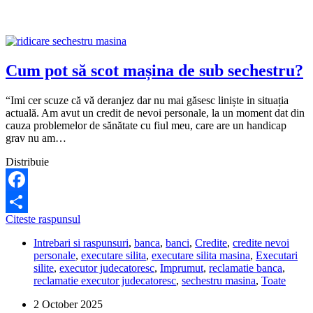
Cum pot să scot mașina de sub sechestru?
“Imi cer scuze că vă deranjez dar nu mai găsesc liniște in situația
actuală. Am avut un credit de nevoi personale, la un moment dat din
cauza problemelor de sănătate cu fiul meu, care are un handicap
grav nu am…
Distribuie
Facebook
Cum
Citeste raspunsul
Share
pot
Intrebari si raspunsuri
,
banca
,
banci
,
Credite
,
credite nevoi
să
personale
,
executare silita
,
executare silita masina
,
Executari
scot
silite
,
executor judecatoresc
,
Imprumut
,
reclamatie banca
,
mașina
reclamatie executor judecatoresc
,
sechestru masina
,
Toate
de
sub
2 October 2025
sechestru?