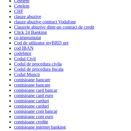
Cetelem
Cetelem
CHF
clauze abuzive
clauze abuzive contract Vodafone
Clauzele abuzive dintr-un contract de credit
Click 24 Banking
co-imprumutat
Cod de utilizator myBRD net
cod IBAN
codebitor
Codul Civil
Codul de procedura civila
Codul de procedura fiscala
Codul Muncii
comisioane bancare
comisioane bancare
comisioane card bancar
comisioane card euro
comisioane carduri
comisioane carduri
comisioane cont bancar
comisioane cont euro
comisioane credite
comisioane internet banking