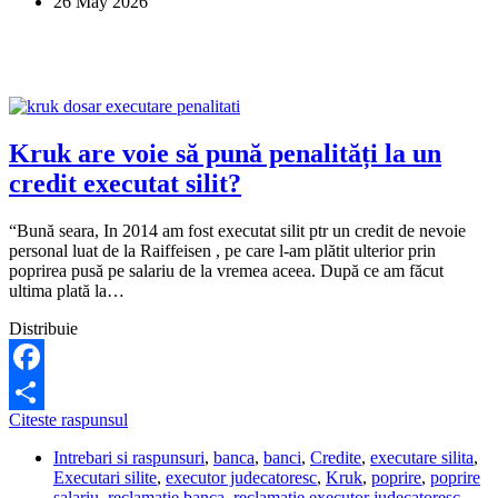
26 May 2026
sub
sechestru?
Kruk are voie să pună penalități la un
credit executat silit?
“Bună seara, In 2014 am fost executat silit ptr un credit de nevoie
personal luat de la Raiffeisen , pe care l-am plătit ulterior prin
poprirea pusă pe salariu de la vremea aceea. După ce am făcut
ultima plată la…
Distribuie
Facebook
Kruk
Citeste raspunsul
Share
are
Intrebari si raspunsuri
,
banca
,
banci
,
Credite
,
executare silita
,
voie
Executari silite
,
executor judecatoresc
,
Kruk
,
poprire
,
poprire
să
salariu
,
reclamatie banca
,
reclamatie executor judecatoresc
,