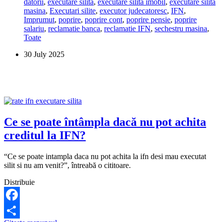
datorii
,
executare silita
,
executare silita imobil
,
executare silita
dacă
masina
,
Executari silite
,
executor judecatoresc
,
IFN
,
nu
Imprumut
,
poprire
,
poprire cont
,
poprire pensie
,
poprire
achit
salariu
,
reclamatie banca
,
reclamatie IFN
,
sechestru masina
,
un
Toate
credit
la
30 July 2025
un
IFN?
Ce se poate întâmpla dacă nu pot achita
creditul la IFN?
“Ce se poate intampla daca nu pot achita la ifn desi mau executat
silit si nu am venit?”, întreabă o cititoare.
Distribuie
Facebook