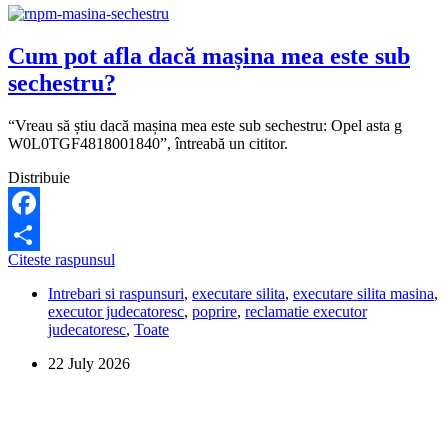
Cum pot afla dacă mașina mea este sub
sechestru?
“Vreau să știu dacă mașina mea este sub sechestru: Opel asta g
W0L0TGF4818001840”, întreabă un cititor.
Distribuie
Facebook
Cum
Citeste raspunsul
Share
pot
Intrebari si raspunsuri
,
executare silita
,
executare silita masina
,
afla
executor judecatoresc
,
poprire
,
reclamatie executor
dacă
judecatoresc
,
Toate
mașina
mea
22 July 2026
este
sub
sechestru?