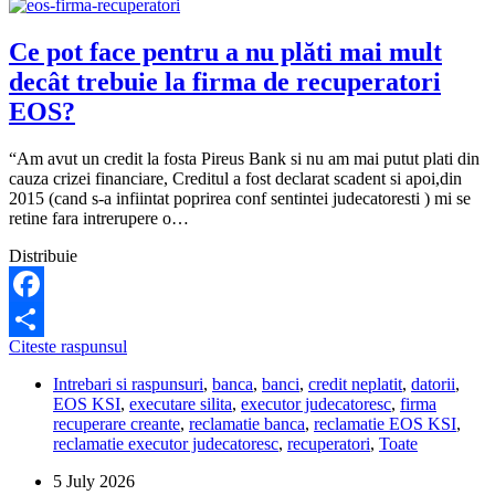
Ce pot face pentru a nu plăti mai mult
decât trebuie la firma de recuperatori
EOS?
“Am avut un credit la fosta Pireus Bank si nu am mai putut plati din
cauza crizei financiare, Creditul a fost declarat scadent si apoi,din
2015 (cand s-a infiintat poprirea conf sentintei judecatoresti ) mi se
retine fara intrerupere o…
Distribuie
Facebook
Ce
Citeste raspunsul
Share
pot
Intrebari si raspunsuri
,
banca
,
banci
,
credit neplatit
,
datorii
,
face
EOS KSI
,
executare silita
,
executor judecatoresc
,
firma
pentru
recuperare creante
,
reclamatie banca
,
reclamatie EOS KSI
,
a
reclamatie executor judecatoresc
,
recuperatori
,
Toate
nu
plăti
5 July 2026
mai