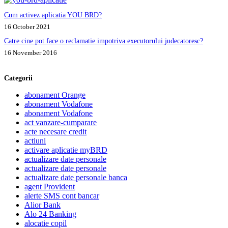
Cum activez aplicatia YOU BRD?
16 October 2021
Catre cine pot face o reclamatie impotriva executorului judecatoresc?
16 November 2016
Categorii
abonament Orange
abonament Vodafone
abonament Vodafone
act vanzare-cumparare
acte necesare credit
actiuni
activare aplicatie myBRD
actualizare date personale
actualizare date personale
actualizare date personale banca
agent Provident
alerte SMS cont bancar
Alior Bank
Alo 24 Banking
alocatie copil