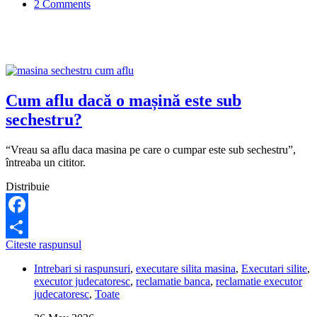
2 Comments
mult
decât
trebuie
la
firma
de
recuperatori
EOS?
Cum aflu dacă o mașină este sub
sechestru?
“Vreau sa aflu daca masina pe care o cumpar este sub sechestru”,
întreaba un cititor.
Distribuie
Facebook
Cum
Citeste raspunsul
Share
aflu
Intrebari si raspunsuri
,
executare silita masina
,
Executari silite
,
dacă
executor judecatoresc
,
reclamatie banca
,
reclamatie executor
o
judecatoresc
,
Toate
mașină
este