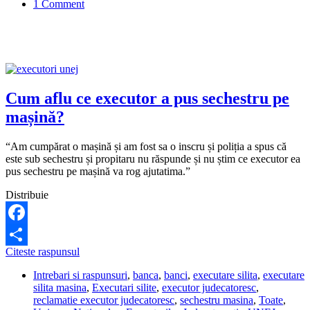
1 Comment
Cum aflu ce executor a pus sechestru pe
mașină?
“Am cumpărat o mașină și am fost sa o inscru și poliția a spus că
este sub sechestru și propitaru nu răspunde și nu știm ce executor ea
pus sechestru pe mașină va rog ajutatima.”
Distribuie
Facebook
Cum
Citeste raspunsul
Share
aflu
Intrebari si raspunsuri
,
banca
,
banci
,
executare silita
,
executare
ce
silita masina
,
Executari silite
,
executor judecatoresc
,
executor
reclamatie executor judecatoresc
,
sechestru masina
,
Toate
,
a