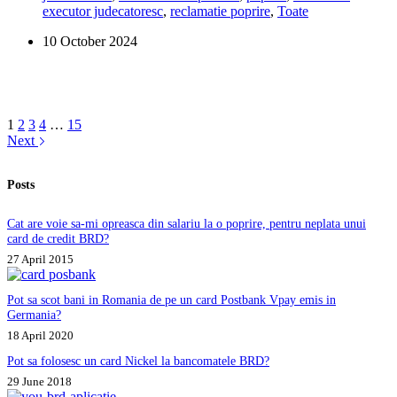
executor judecatoresc
,
reclamatie poprire
,
Toate
daca
mi
10 October 2024
se
trage
mai
mult
de
jumatate
1
2
3
4
…
15
din
Next
indemnizatia
poprita?
Posts
Cat are voie sa-mi opreasca din salariu la o poprire, pentru neplata unui
card de credit BRD?
27 April 2015
Pot sa scot bani in Romania de pe un card Postbank Vpay emis in
Germania?
18 April 2020
Pot sa folosesc un card Nickel la bancomatele BRD?
29 June 2018