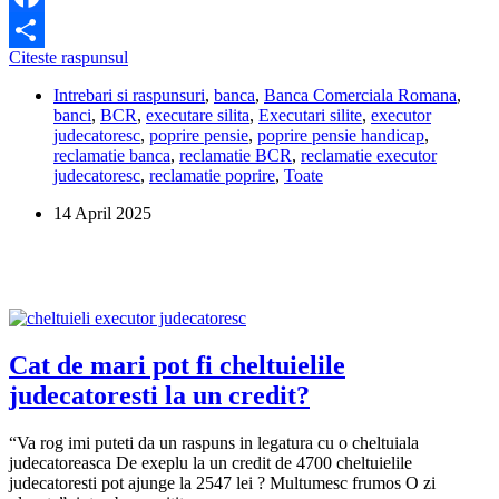
Facebook
Se
Citeste raspunsul
Share
poate
Intrebari si raspunsuri
,
banca
,
Banca Comerciala Romana
,
pune
banci
,
BCR
,
executare silita
,
Executari silite
,
executor
poprire
judecatoresc
,
poprire pensie
,
poprire pensie handicap
,
pe
reclamatie banca
,
reclamatie BCR
,
reclamatie executor
indemnizatia
judecatoresc
,
reclamatie poprire
,
Toate
de
insotitor?
14 April 2025
Cat de mari pot fi cheltuielile
judecatoresti la un credit?
“Va rog imi puteti da un raspuns in legatura cu o cheltuiala
judecatoreasca De exeplu la un credit de 4700 cheltuielile
judecatoresti pot ajunge la 2547 lei ? Multumesc frumos O zi