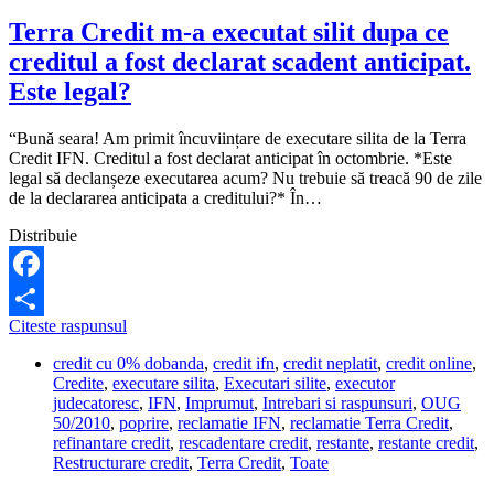
Terra Credit m-a executat silit dupa ce
creditul a fost declarat scadent anticipat.
Este legal?
“Bună seara! Am primit încuviințare de executare silita de la Terra
Credit IFN. Creditul a fost declarat anticipat în octombrie. *Este
legal să declanșeze executarea acum? Nu trebuie să treacă 90 de zile
de la declararea anticipata a creditului?* În…
Distribuie
Facebook
Terra
Citeste raspunsul
Share
Credit
credit cu 0% dobanda
,
credit ifn
,
credit neplatit
,
credit online
,
m-
Credite
,
executare silita
,
Executari silite
,
executor
a
judecatoresc
,
IFN
,
Imprumut
,
Intrebari si raspunsuri
,
OUG
executat
50/2010
,
poprire
,
reclamatie IFN
,
reclamatie Terra Credit
,
silit
refinantare credit
,
rescadentare credit
,
restante
,
restante credit
,
dupa
Restructurare credit
,
Terra Credit
,
Toate
ce
creditul