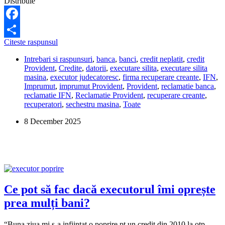
Distribuie
Facebook
Dacă
Citeste raspunsul
Share
am
Intrebari si raspunsuri
,
banca
,
banci
,
credit neplatit
,
credit
achitat
Provident
,
Credite
,
datorii
,
executare silita
,
executare silita
datoria,
masina
,
executor judecatoresc
,
firma recuperare creante
,
IFN
,
de
Imprumut
,
imprumut Provident
,
Provident
,
reclamatie banca
,
ce
reclamatie IFN
,
Reclamatie Provident
,
recuperare creante
,
nu
recuperatori
,
sechestru masina
,
Toate
mi
s-
8 December 2025
a
ridicat
sechestrul
pe
mașină?
Ce pot să fac dacă executorul îmi oprește
prea mulți bani?
“Buna ziua.mi s-a infiintat o poprire pt un credit din 2010 la otp