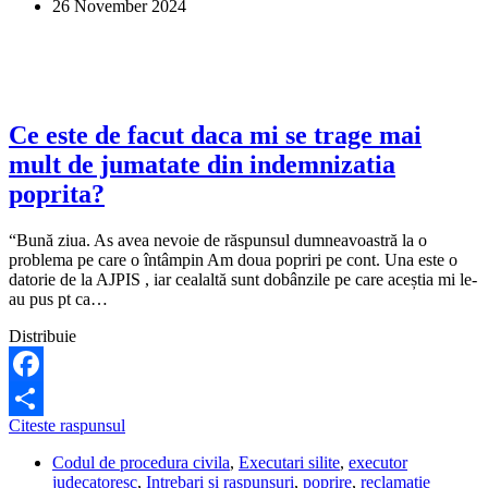
26 November 2024
a
fost
declarat
scadent
anticipat.
Este
legal?
Ce este de facut daca mi se trage mai
mult de jumatate din indemnizatia
poprita?
“Bună ziua. As avea nevoie de răspunsul dumneavoastră la o
problema pe care o întâmpin Am doua popriri pe cont. Una este o
datorie de la AJPIS , iar cealaltă sunt dobânzile pe care aceștia mi le-
au pus pt ca…
Distribuie
Facebook
Ce
Citeste raspunsul
Share
este
Codul de procedura civila
,
Executari silite
,
executor
de
judecatoresc
,
Intrebari si raspunsuri
,
poprire
,
reclamatie
facut