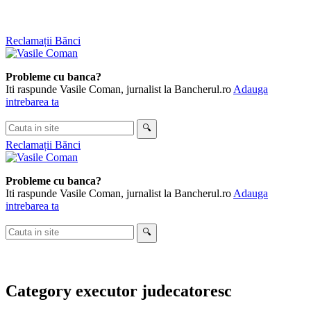
Skip
Reclamații Bănci
to
content
Probleme cu banca?
Iti raspunde Vasile Coman, jurnalist la Bancherul.ro
Adauga
intrebarea ta
Cauta
🔍
in
Reclamații Bănci
site
Probleme cu banca?
Iti raspunde Vasile Coman, jurnalist la Bancherul.ro
Adauga
intrebarea ta
Cauta
🔍
in
site
Category
executor judecatoresc