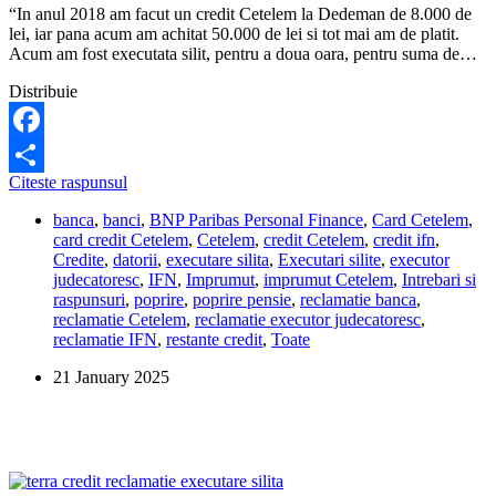
“In anul 2018 am facut un credit Cetelem la Dedeman de 8.000 de
lei, iar pana acum am achitat 50.000 de lei si tot mai am de platit.
Acum am fost executata silit, pentru a doua oara, pentru suma de…
Distribuie
Facebook
Pot
Citeste raspunsul
Share
fi
banca
,
banci
,
BNP Paribas Personal Finance
,
Card Cetelem
,
executata
card credit Cetelem
,
Cetelem
,
credit Cetelem
,
credit ifn
,
silit
Credite
,
datorii
,
executare silita
,
Executari silite
,
executor
de
judecatoresc
,
IFN
,
Imprumut
,
imprumut Cetelem
,
Intrebari si
doua
raspunsuri
,
poprire
,
poprire pensie
,
reclamatie banca
,
ori
reclamatie Cetelem
,
reclamatie executor judecatoresc
,
de
reclamatie IFN
,
restante credit
,
Toate
Cetelem?
21 January 2025