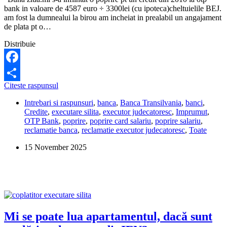
bank in valoare de 4587 euro ÷ 3300lei (cu ipoteca)cheltuielile BEJ.
am fost la dumnealui la birou am incheiat in prealabil un angajament
de plata pt o…
Distribuie
Facebook
Ce
Citeste raspunsul
Share
pot
Intrebari si raspunsuri
,
banca
,
Banca Transilvania
,
banci
,
să
Credite
,
executare silita
,
executor judecatoresc
,
Imprumut
,
fac
OTP Bank
,
poprire
,
poprire card salariu
,
poprire salariu
,
dacă
reclamatie banca
,
reclamatie executor judecatoresc
,
Toate
executorul
îmi
15 November 2025
oprește
prea
mulți
bani?
Mi se poate lua apartamentul, dacă sunt