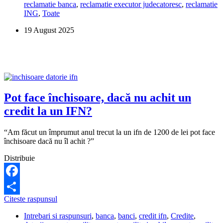
reclamatie banca
,
reclamatie executor judecatoresc
,
reclamatie
am
ING
,
Toate
poprire?
19 August 2025
Pot face închisoare, dacă nu achit un
credit la un IFN?
“Am făcut un împrumut anul trecut la un ifn de 1200 de lei pot face
închisoare dacă nu îl achit ?”
Distribuie
Facebook
Pot
Citeste raspunsul
Share
face
Intrebari si raspunsuri
,
banca
,
banci
,
credit ifn
,
Credite
,
închisoare,