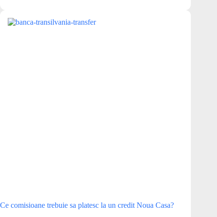
imobilului.
Ce
pot
sa
fac?
Ce comisioane trebuie sa platesc la un credit Noua Casa?