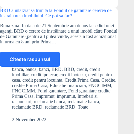
BRD a intarziat sa trimita la Fondul de garantare cererea de
instrainare a imobilului. Ce pot sa fac?
Buna ziua! In data de 21 Septembrie am depus la sediul unei
agenții BRD o cerere de înstrăinare a unui imobil către Fondul
de Garantare (pentru a-l putea vinde, acesta a fost achiziționat
in urma cu 8 ani prin Prima…
Citeste raspunsul
BRD
a
banca
,
banca
,
banci
,
BRD
,
BRD
,
credit
,
credit
intarziat
imobiliar
,
credit ipotecar
,
credit ipotecar
,
credit pentru
sa
casa
,
credit pentru locuinta
,
Credit Prima Casa
,
Credite
,
trimita
credite Prima Casa
,
Educatie financiara
,
FNGCIMM
,
FNGCIMM
,
Fond garantare
,
Fond garantare credite
la
Prima Casa
,
Imprumut
,
imprumut
,
Intrebari si
Fondul
raspunsuri
,
reclamatie banca
,
reclamatie banca
,
de
reclamatie BRD
,
reclamatie BRD
,
Toate
garantare
cererea
2 November 2022
de
instrainare
a