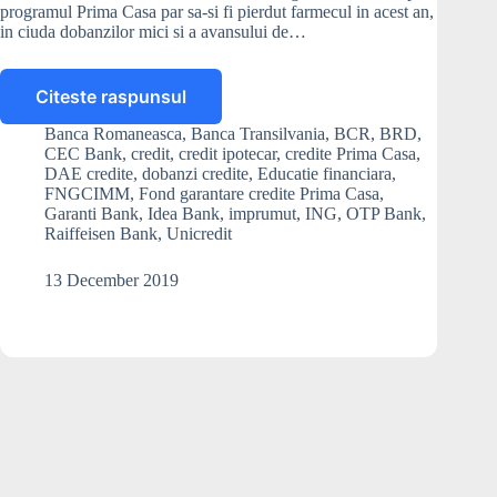
programul Prima Casa par sa-si fi pierdut farmecul in acest an,
in ciuda dobanzilor mici si a avansului de…
Citeste raspunsul
Creditele
Prima
Banca Romaneasca
,
Banca Transilvania
,
BCR
,
BRD
,
Casa
CEC Bank
,
credit
,
credit ipotecar
,
credite Prima Casa
,
si-
DAE credite
,
dobanzi credite
,
Educatie financiara
,
au
FNGCIMM
,
Fond garantare credite Prima Casa
,
Garanti Bank
,
Idea Bank
,
imprumut
,
ING
,
OTP Bank
,
pierdut
Raiffeisen Bank
,
Unicredit
din
farmec:
13 December 2019
doar
77%
din
plafonul
de
garantare
a
fost
epuizat,
cu