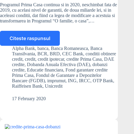
Programul Prima Casa continua si in 2020, neschimbat fata de
2019, cu acelasi nivel de garantii, de doua miliarde lei, si in
aceleasi conditii, dat fiind ca legea de modificare a acestuia si
transformarea in Programul “O familie, o casa”,…
Citeste raspunsul
Programul
Prima
Alpha Bank
,
banca
,
Banca Romaneasca
,
Banca
Casa
Transilvania
,
BCR
,
BRD
,
CEC Bank
,
conditii obtinere
in
credit
,
credit
,
credit ipotecar
,
credite Prima Casa
,
DAE
2020:
credite
,
Dobanda Anuala Efectiva (DAE)
,
dobanzi
credite
,
Educatie financiara
,
Fond garantare credite
dobanzile
Prima Casa
,
Fondul de Garantare a Depozitelor
la
Bancare (FGDB)
,
imprumut
,
ING
,
IRCC
,
OTP Bank
,
creditele
Raiffeisen Bank
,
Unicredit
acordate
de
17 February 2020
banci,
comparativ
cu
un
credit
imobiliar