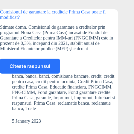
Comisionul de garantare la creditele Prima Casa poate fi
modificat?
Stimate domn, Comisionul de garantare a creditelor prin
programul Noua Casa (Prima Casa) incasat de Fondul de
Garantare a Creditelor pentru IMM-uri (FNGCIMM) este in
prezent de 0,3%, incepand din 2021, stabilit anual de
Ministerul Finantelor publice (MFP) şi calculat…
Citeste raspunsul
Comisionul
de
banca
,
banca
,
banci
,
comisioane bancare
,
credit
,
credit
garantare
pentru casa
,
credit pentru locuinta
,
Credit Prima Casa
,
la
credite Prima Casa
,
Educatie financiara
,
FNGCIMM
,
creditele
FNGCIMM
,
Fond garantare
,
Fond garantare credite
Prima Casa
,
garantie
,
Imprumut
,
imprumut
,
Intrebari si
Prima
raspunsuri
,
Prima Casa
,
reclamatie banca
,
reclamatie
Casa
banca
,
Toate
poate
fi
5 January 2023
modificat?