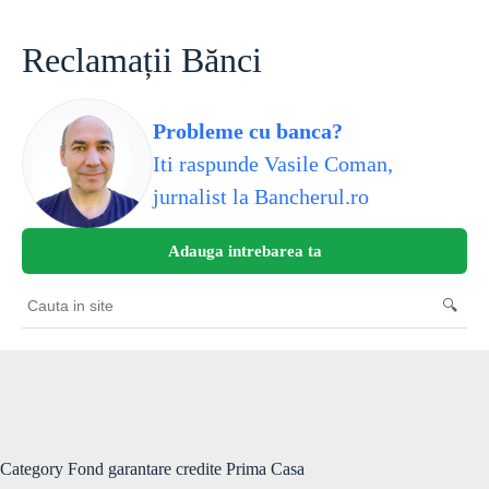
Skip
to
content
Reclamații Bănci
Probleme cu banca?
Iti raspunde Vasile Coman,
jurnalist la Bancherul.ro
Adauga intrebarea ta
🔍
Cauta
in
site
Category
Fond garantare credite Prima Casa