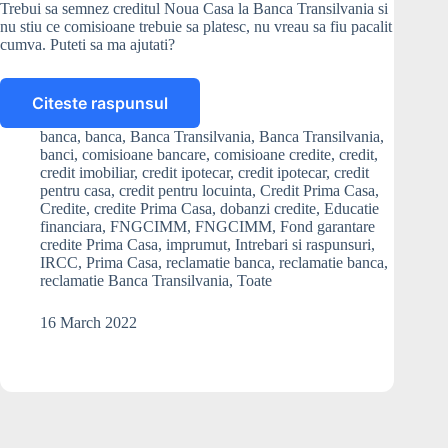
Trebui sa semnez creditul Noua Casa la Banca Transilvania si
nu stiu ce comisioane trebuie sa platesc, nu vreau sa fiu pacalit
cumva. Puteti sa ma ajutati?
Citeste raspunsul
Ce
comisioane
banca
,
banca
,
Banca Transilvania
,
Banca Transilvania
,
trebuie
banci
,
comisioane bancare
,
comisioane credite
,
credit
,
sa
credit imobiliar
,
credit ipotecar
,
credit ipotecar
,
credit
platesc
pentru casa
,
credit pentru locuinta
,
Credit Prima Casa
,
Credite
,
credite Prima Casa
,
dobanzi credite
,
Educatie
la
financiara
,
FNGCIMM
,
FNGCIMM
,
Fond garantare
un
credite Prima Casa
,
imprumut
,
Intrebari si raspunsuri
,
credit
IRCC
,
Prima Casa
,
reclamatie banca
,
reclamatie banca
,
Noua
reclamatie Banca Transilvania
,
Toate
Casa?
16 March 2022