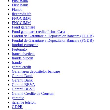
First Bank
First Bank
Flanco
flexcredit ifn
FNGCIMM
FNGCIMM
Fond garantare
Fond garantare credite Prima Casa
Fondul de Garantare a Depozitelor Bancare (FGDB)
Fondul de Garantare a Depozitelor Bancare (FGDB)
fonduri europene
Fortunato
franci elvetieni
frauda bitcoin
fraude
garant credit
Garantarea depozitelor bancare
Garanti Bank
Garanti Bank
Garanti BBVA
Garanti BBVA
Garanti Credite de Consum
garantie
garantie telefon
GDPR