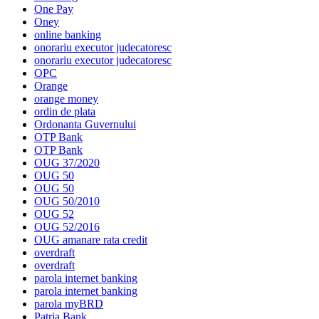
One Pay
Oney
online banking
onorariu executor judecatoresc
onorariu executor judecatoresc
OPC
Orange
orange money
ordin de plata
Ordonanta Guvernului
OTP Bank
OTP Bank
OUG 37/2020
OUG 50
OUG 50
OUG 50/2010
OUG 52
OUG 52/2016
OUG amanare rata credit
overdraft
overdraft
parola internet banking
parola internet banking
parola myBRD
Patria Bank