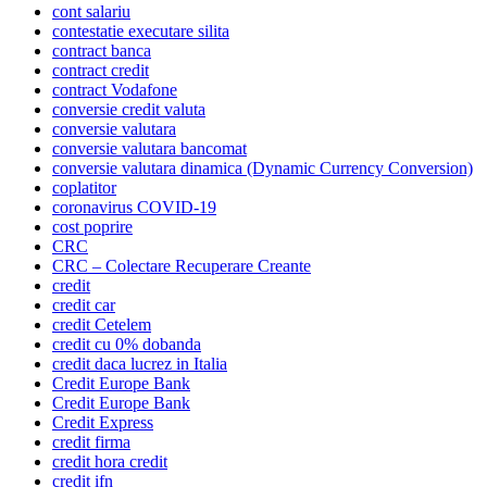
cont salariu
contestatie executare silita
contract banca
contract credit
contract Vodafone
conversie credit valuta
conversie valutara
conversie valutara bancomat
conversie valutara dinamica (Dynamic Currency Conversion)
coplatitor
coronavirus COVID-19
cost poprire
CRC
CRC – Colectare Recuperare Creante
credit
credit car
credit Cetelem
credit cu 0% dobanda
credit daca lucrez in Italia
Credit Europe Bank
Credit Europe Bank
Credit Express
credit firma
credit hora credit
credit ifn