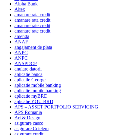
Alpha Bank
Altex
amanare rata credit
amanare rata credit
amanare rate credit
amanare rate credit
amenda
ANAF
angajament de plata
ANPC
ANPC
ANSPDCP
anulare datorii
aplicatie banca
aplicatie George
aplicatie mobile banking
aplicatie mobile banking
aplicatie myBRD
aplicatie YOU BRD
APS – ASSET PORTFOLIO SERVICING
APS Romania
Art & Design
asigurare casco
asigurare Cetelem
asigurare credit