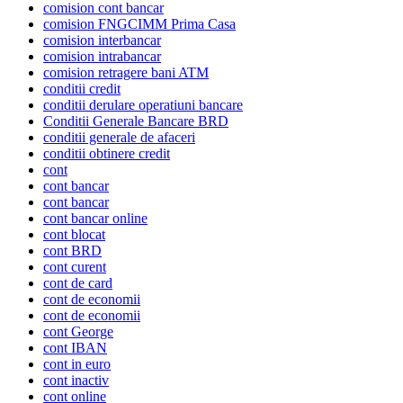
comision cont bancar
comision FNGCIMM Prima Casa
comision interbancar
comision intrabancar
comision retragere bani ATM
conditii credit
conditii derulare operatiuni bancare
Conditii Generale Bancare BRD
conditii generale de afaceri
conditii obtinere credit
cont
cont bancar
cont bancar
cont bancar online
cont blocat
cont BRD
cont curent
cont de card
cont de economii
cont de economii
cont George
cont IBAN
cont in euro
cont inactiv
cont online