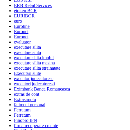
EOS KSI
ERB Retail Services
etoken BCR
EURIBOR
euro
Euroline
Euronet
Euronet
evaluator
executare silita
executare silita
executare silita imobil
executare silita masina
executare silita strainatate
Executari silite
executor judecatoresc
executori judecatoresti
Eximbank Banca Romaneasca
extras de cont
Extrasimplu
faliment personal
Ferratum
Ferratum
Finopro IFN
firma recuperare creante