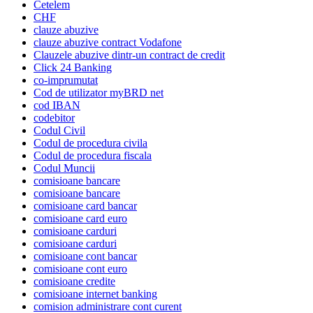
Cetelem
CHF
clauze abuzive
clauze abuzive contract Vodafone
Clauzele abuzive dintr-un contract de credit
Click 24 Banking
co-imprumutat
Cod de utilizator myBRD net
cod IBAN
codebitor
Codul Civil
Codul de procedura civila
Codul de procedura fiscala
Codul Muncii
comisioane bancare
comisioane bancare
comisioane card bancar
comisioane card euro
comisioane carduri
comisioane carduri
comisioane cont bancar
comisioane cont euro
comisioane credite
comisioane internet banking
comision administrare cont curent