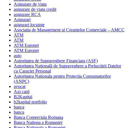
Asigurare de viata
asigurare de viata credit
asigurare RCA
Asigurari
asigurari locuinte
Asociatia de Management al Creantelor Comerciale – AMCC
ATM
ATM
ATM Euronet
ATM Euronet
auto
Autoritatea de Supraveghere Financiara (ASF)
Autoritatea Naţională de Supraveghere a Prelucrării Datelor
cu Caracter Personal
Autoritatea Nationala pentru Protectia Consumatorilor
(ANPC)
avocat
Axi card
B2Kapital
b2kapital portfolio
banca
banca
Banca Comerciala Romana
Banca Nationa a Romaniei
Banca Nationala a Romaniei