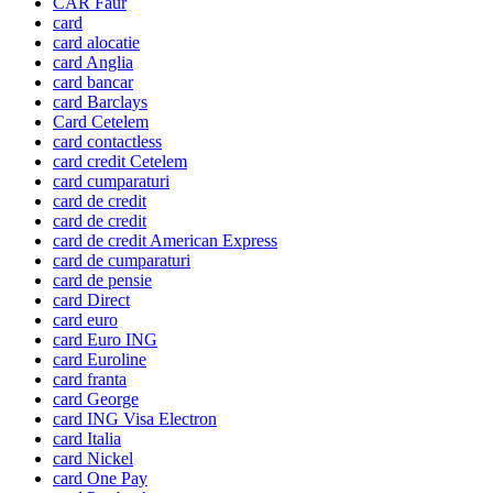
CAR Faur
card
card alocatie
card Anglia
card bancar
card Barclays
Card Cetelem
card contactless
card credit Cetelem
card cumparaturi
card de credit
card de credit
card de credit American Express
card de cumparaturi
card de pensie
card Direct
card euro
card Euro ING
card Euroline
card franta
card George
card ING Visa Electron
card Italia
card Nickel
card One Pay