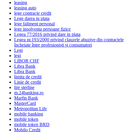
leasing
leasing auto
lege contracte credit
Lege darea in plata
lege faliment personal
lege insolventa persoane fizice
Legea 77/2016 privind dare in plata
Legea nr.193/2000 privind clauzele abuzive din contractele
încheiate între profesioniști și consumatori
Legi
legi
LIBOR CHF
Libra Bank
Libra Bank
limita de credit
Linie de credit
lire sterline
m.24banking.ro
Marfin Bank
MasterCard
Metropolitan Life
mobile banking
mobile token
mobile token BRD
Mobilo Credit