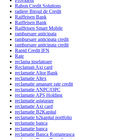
Provident
Rabon Credit Solutions
radiere Biroul de Credit
Raiffeisen Bank
Raiffeisen Bank
Raiffeisen Smart Mobile
rambursare anticipata
rambursare anticipata credit
rambursare anticipata credit
Rapid Credit IFN
Rate
reclama inselatoare
Reclamati Axi card
reclamatie Alior Bank
reclamatie Altex
reclamatie amanare rate credit
reclamatie ANPC/OPC
reclamatie APS Holding
reclamatie asigurare
reclamatie Axi card
reclamatie B2Kapital
reclamatie b2kapital portfolio
reclamatie banca
reclamatie banca
reclamatie Banca Romaneasca