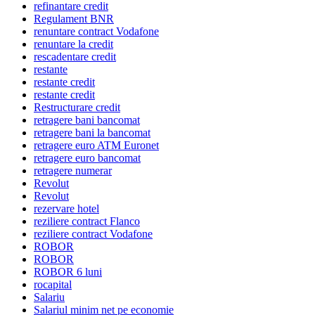
refinantare credit
Regulament BNR
renuntare contract Vodafone
renuntare la credit
rescadentare credit
restante
restante credit
restante credit
Restructurare credit
retragere bani bancomat
retragere bani la bancomat
retragere euro ATM Euronet
retragere euro bancomat
retragere numerar
Revolut
Revolut
rezervare hotel
reziliere contract Flanco
reziliere contract Vodafone
ROBOR
ROBOR
ROBOR 6 luni
rocapital
Salariu
Salariul minim net pe economie