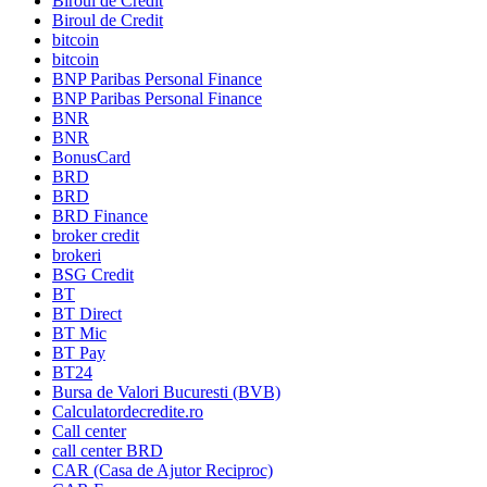
Biroul de Credit
Biroul de Credit
bitcoin
bitcoin
BNP Paribas Personal Finance
BNP Paribas Personal Finance
BNR
BNR
BonusCard
BRD
BRD
BRD Finance
broker credit
brokeri
BSG Credit
BT
BT Direct
BT Mic
BT Pay
BT24
Bursa de Valori Bucuresti (BVB)
Calculatordecredite.ro
Call center
call center BRD
CAR (Casa de Ajutor Reciproc)