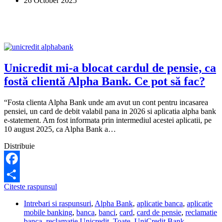
26 October 2025
Ce
trebuie
să
fac?
Unicredit mi-a blocat cardul de pensie, ca
fostă clientă Alpha Bank. Ce pot să fac?
“Fosta clienta Alpha Bank unde am avut un cont pentru incasarea
pensiei, un card de debit valabil pana in 2026 si aplicatia alpha bank
e-statement. Am fost informata prin intermediul acestei aplicatii, pe
10 august 2025, ca Alpha Bank a…
Distribuie
Facebook
Unicredit
Citeste raspunsul
Share
mi-
Intrebari si raspunsuri
,
Alpha Bank
,
aplicatie banca
,
aplicatie
a
mobile banking
,
banca
,
banci
,
card
,
card de pensie
,
reclamatie
blocat
banca
,
reclamatie Unicredit
,
Toate
,
UniCredit Bank
cardul