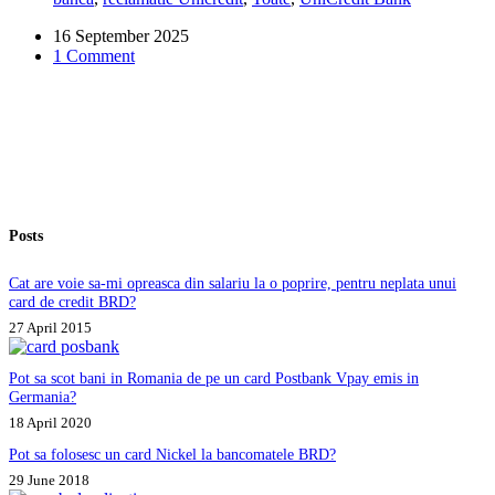
de
16 September 2025
pensie,
1 Comment
ca
fostă
clientă
Alpha
Bank.
Ce
pot
să
fac?
Posts
Cat are voie sa-mi opreasca din salariu la o poprire, pentru neplata unui
card de credit BRD?
27 April 2015
Pot sa scot bani in Romania de pe un card Postbank Vpay emis in
Germania?
18 April 2020
Pot sa folosesc un card Nickel la bancomatele BRD?
29 June 2018