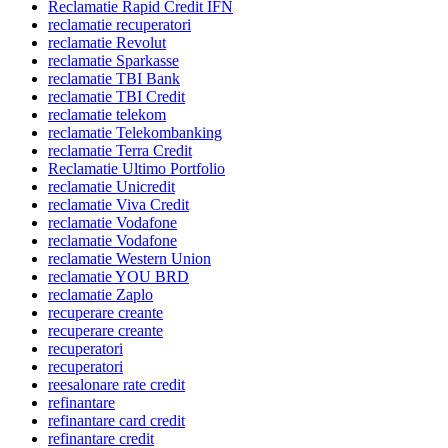
Reclamatie Rapid Credit IFN
reclamatie recuperatori
reclamatie Revolut
reclamatie Sparkasse
reclamatie TBI Bank
reclamatie TBI Credit
reclamatie telekom
reclamatie Telekombanking
reclamatie Terra Credit
Reclamatie Ultimo Portfolio
reclamatie Unicredit
reclamatie Viva Credit
reclamatie Vodafone
reclamatie Vodafone
reclamatie Western Union
reclamatie YOU BRD
reclamatie Zaplo
recuperare creante
recuperare creante
recuperatori
recuperatori
reesalonare rate credit
refinantare
refinantare card credit
refinantare credit