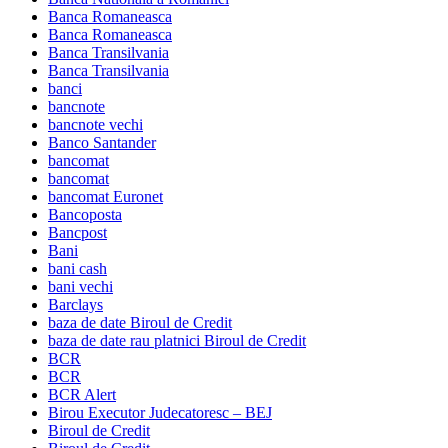
Banca Romaneasca
Banca Romaneasca
Banca Transilvania
Banca Transilvania
banci
bancnote
bancnote vechi
Banco Santander
bancomat
bancomat
bancomat Euronet
Bancoposta
Bancpost
Bani
bani cash
bani vechi
Barclays
baza de date Biroul de Credit
baza de date rau platnici Biroul de Credit
BCR
BCR
BCR Alert
Birou Executor Judecatoresc – BEJ
Biroul de Credit