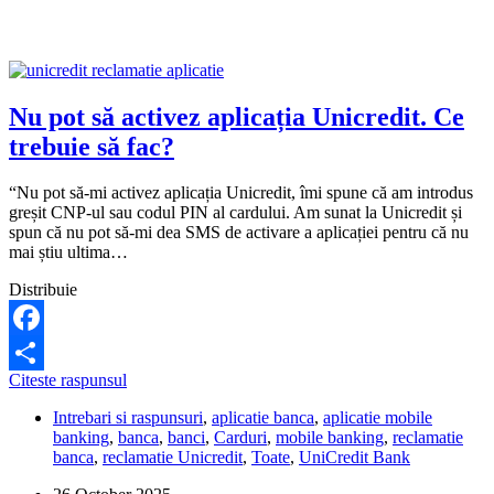
să
merg
la
o
sucursală?
Nu pot să activez aplicația Unicredit. Ce
trebuie să fac?
“Nu pot să-mi activez aplicația Unicredit, îmi spune că am introdus
greșit CNP-ul sau codul PIN al cardului. Am sunat la Unicredit și
spun că nu pot să-mi dea SMS de activare a aplicației pentru că nu
mai știu ultima…
Distribuie
Facebook
Nu
Citeste raspunsul
Share
pot
Intrebari si raspunsuri
,
aplicatie banca
,
aplicatie mobile
să
banking
,
banca
,
banci
,
Carduri
,
mobile banking
,
reclamatie
activez
banca
,
reclamatie Unicredit
,
Toate
,
UniCredit Bank
aplicația
Unicredit.