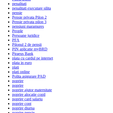
penalitati
penalitati executare silita
pensie
Pensie privata Pilon 2
Pensie privata pilon 3
pensiuni maramures
People
Persoane juridice
PFA
Pilonul 2 de pensii
PIN aplicatie myBRD
Piraeus Bank
plata cu cardul pe internet
plata in euro
plati
plati online
Polita asigurare PAD
poprire
poprire
poprire ajutor maternitate
poprire alocatie copil
poprire card salariu
poprire cont
poprire diurna
poprire pensie