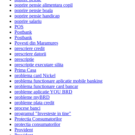
poprire pensie alimentara copil
poprire pensie boala
poprire pensie handicap
poprire salariu
POS
Postbank
Postbank
Povesti din Maramureș
prescriere credit
prescriere datorii
prescriptie
prescriptie executare silita
Prima Casa
problema card Nickel
problema functionare aplicatie mobile banking
problema functionare card bancar
probleme aplicatie YOU BRD
probleme myBRD
probleme plata credit
procese banci
programul "Investeste in tine"
Protectia Consumatorilor
protectia consumatorilor
Provident