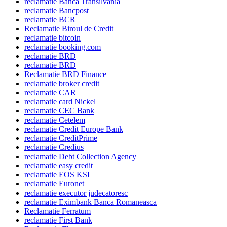
reclamatie Banca Transilvania
reclamatie Bancpost
reclamatie BCR
Reclamatie Biroul de Credit
reclamatie bitcoin
reclamatie booking.com
reclamatie BRD
reclamatie BRD
Reclamatie BRD Finance
reclamatie broker credit
reclamatie CAR
reclamatie card Nickel
reclamatie CEC Bank
reclamatie Cetelem
reclamatie Credit Europe Bank
reclamatie CreditPrime
reclamatie Credius
reclamatie Debt Collection Agency
reclamatie easy credit
reclamatie EOS KSI
reclamatie Euronet
reclamatie executor judecatoresc
reclamatie Eximbank Banca Romaneasca
Reclamatie Ferratum
reclamatie First Bank