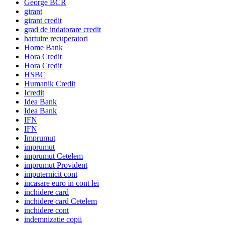
George BCR
girant
girant credit
grad de indatorare credit
hartuire recuperatori
Home Bank
Hora Credit
Hora Credit
HSBC
Humanik Credit
Icredit
Idea Bank
Idea Bank
IFN
IFN
Imprumut
imprumut
imprumut Cetelem
imprumut Provident
imputernicit cont
incasare euro in cont lei
inchidere card
inchidere card Cetelem
inchidere cont
indemnizatie copii