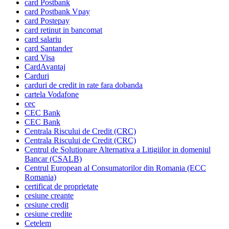
card Postbank
card Postbank Vpay
card Postepay
card retinut in bancomat
card salariu
card Santander
card Visa
CardAvantaj
Carduri
carduri de credit in rate fara dobanda
cartela Vodafone
cec
CEC Bank
CEC Bank
Centrala Riscului de Credit (CRC)
Centrala Riscului de Credit (CRC)
Centrul de Solutionare Alternativa a Litigiilor in domeniul
Bancar (CSALB)
Centrul European al Consumatorilor din Romania (ECC
Romania)
certificat de proprietate
cesiune creante
cesiune credit
cesiune credite
Cetelem