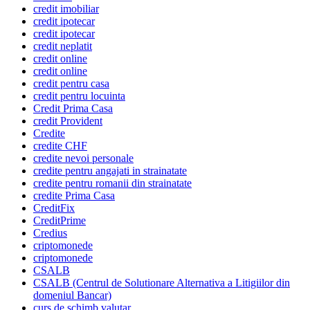
credit imobiliar
credit ipotecar
credit ipotecar
credit neplatit
credit online
credit online
credit pentru casa
credit pentru locuinta
Credit Prima Casa
credit Provident
Credite
credite CHF
credite nevoi personale
credite pentru angajati in strainatate
credite pentru romanii din strainatate
credite Prima Casa
CreditFix
CreditPrime
Credius
criptomonede
criptomonede
CSALB
CSALB (Centrul de Solutionare Alternativa a Litigiilor din
domeniul Bancar)
curs de schimb valutar