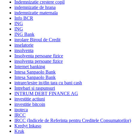
Indemnizatie crestere copil
indemnizatie de hrana
indemnizatie maternala
Info BCR
ING
ING
ING Bank
inrolare Biroul de Credit
inselatorie
insolventa
Insolventa persoane fizice
insolventa persoane fizice
Internet banking
Intesa Sanpaolo Bank
Intesa Sanpaolo Bank
intrare/iesire in/din tara cu bani cash
Intrebari si raspunsuri
INTRUM DEBT FINANCE AG
investitie actiuni
investitie bitcoin
ipoteca
IRCC
IRCC (Indicele de Referinta pentru Creditele Consumatorilor)
Kredyt Inkaso
Kruk