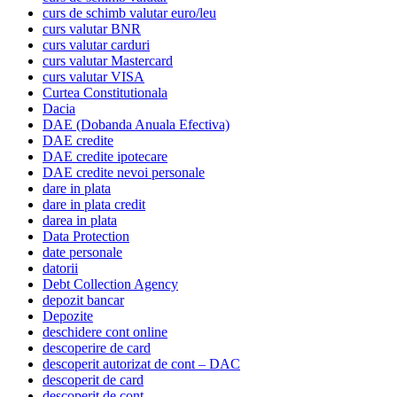
curs de schimb valutar euro/leu
curs valutar BNR
curs valutar carduri
curs valutar Mastercard
curs valutar VISA
Curtea Constitutionala
Dacia
DAE (Dobanda Anuala Efectiva)
DAE credite
DAE credite ipotecare
DAE credite nevoi personale
dare in plata
dare in plata credit
darea in plata
Data Protection
date personale
datorii
Debt Collection Agency
depozit bancar
Depozite
deschidere cont online
descoperire de card
descoperit autorizat de cont – DAC
descoperit de card
descoperit de cont