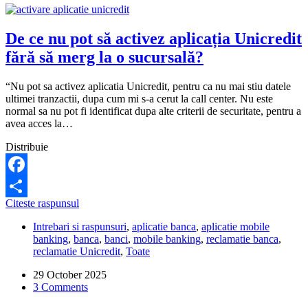
De ce nu pot să activez aplicația Unicredit
fără să merg la o sucursală?
“Nu pot sa activez aplicatia Unicredit, pentru ca nu mai stiu datele
ultimei tranzactii, dupa cum mi s-a cerut la call center. Nu este
normal sa nu pot fi identificat dupa alte criterii de securitate, pentru a
avea acces la…
Distribuie
Facebook
De
Citeste raspunsul
Share
ce
Intrebari si raspunsuri
,
aplicatie banca
,
aplicatie mobile
nu
banking
,
banca
,
banci
,
mobile banking
,
reclamatie banca
,
pot
reclamatie Unicredit
,
Toate
să
activez
29 October 2025
aplicația
3 Comments
Unicredit
fără