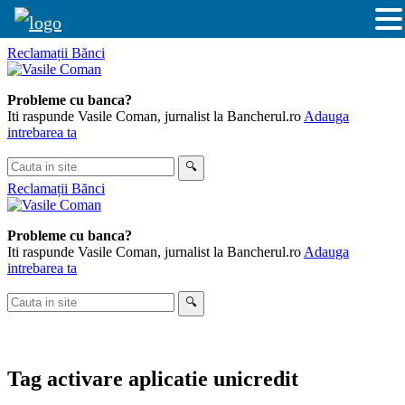
Skip
Reclamații Bănci
to
content
Probleme cu banca?
Iti raspunde Vasile Coman, jurnalist la Bancherul.ro
Adauga
intrebarea ta
Cauta
🔍
in
Reclamații Bănci
site
Probleme cu banca?
Iti raspunde Vasile Coman, jurnalist la Bancherul.ro
Adauga
intrebarea ta
Cauta
🔍
in
site
Tag
activare aplicatie unicredit