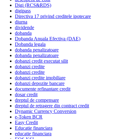
Digi (RCS&RDS)
digipass
Directiva 17 privind creditele ipotecare
diurna
dividende
dobanda
Dobanda Anuala Efectiva (DAE)
Dobanda legala
dobanda penalizatoare
dobanda penalizatoare
dobanzi credit executat silit
dobanzi credite
dobanzi credite
dobanzi credite imobiliare
dobanzi depozite bancare
documente refinantare credit
dosar credit
dreptul de compensare
dreptul de retragere din contract credit
Dynamic Currency Conversion
e-Token BCR
Easy Credit
Educatie financiara
educatie financiara