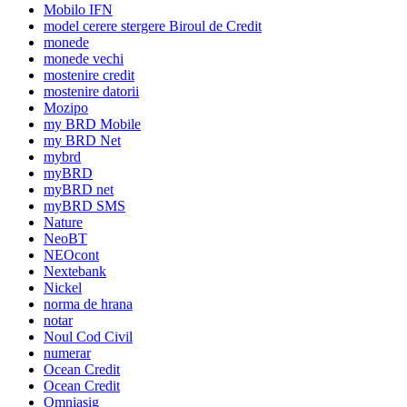
Mobilo IFN
model cerere stergere Biroul de Credit
monede
monede vechi
mostenire credit
mostenire datorii
Mozipo
my BRD Mobile
my BRD Net
mybrd
myBRD
myBRD net
myBRD SMS
Nature
NeoBT
NEOcont
Nextebank
Nickel
norma de hrana
notar
Noul Cod Civil
numerar
Ocean Credit
Ocean Credit
Omniasig