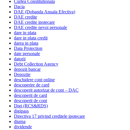
Curtea Constitutionala
Dacia
DAE (Dobanda Anuala Efectiva)
DAE credite
DAE credite ipotecare
DAE credite nevoi personale
dare in plata
dare in plata credit
darea in plata
Data Protection
date personale
datorii
Debt Collection Agency
depozit bancar
Depozite
deschidere cont online
descoperire de card
descoperit autorizat de cont – DAC
descoperit de card
descoperit de cont
Digi (RCS&RDS)
digipass
Directiva 17 privind creditele ipotecare
diurna
dividende