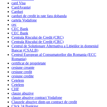
card Visa
CardAvantaj
Carduri
carduri de credit in rate fara dobanda
cartela Vodafone
cec
CEC Bank
CEC Bank
Centrala Riscului de Credit (CRC)
Centrala Riscului de Credit (CRC)
Centrul de Solutionare Alternativa a Litigiilor in domeniul
Bancar (CSALB)
Centrul European al Consumatorilor din Romania (ECC
Romania)
certificat de proprietate
cesiune creante
cesiune credit
cesiune credite
Cetelem
Cetelem
CHF
clauze abuzive
clauze abuzive contract Vodafone
Clauzele abuzive dintr-un contract de credit
Click 24 Banking