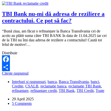
TBI Bank nu-mi dă adresa de reziliere a
contractului. Ce pot să fac?
“Bună ziua, am făcut o refinanțare la Banca Transilvania cei de
acolo au plătit suma către TBI BANK în data de 11.04.2025 iar cei
de la TBI nu îmi dau adresa de reziliere a contractului! Caută tot
felul de motive!…
Distribuie
Facebook
TBI
Citeste raspunsul
Share
Bank
Intrebari si raspunsuri
,
banca
,
Banca Transilvania
,
banci
,
nu-
Credite
,
CSALB
,
reclamatie banca
,
reclamatie TBI Bank
,
mi
refinantare
,
refinantare credit
,
TBI Bank
,
TBI Credit
,
Toate
dă
adresa
29 April 2025
de
5 Comments
reziliere
a