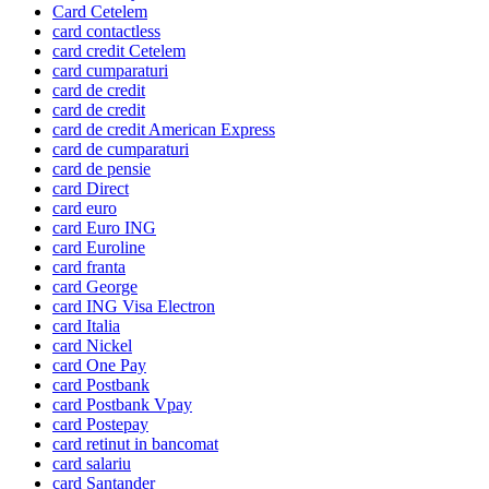
Card Cetelem
card contactless
card credit Cetelem
card cumparaturi
card de credit
card de credit
card de credit American Express
card de cumparaturi
card de pensie
card Direct
card euro
card Euro ING
card Euroline
card franta
card George
card ING Visa Electron
card Italia
card Nickel
card One Pay
card Postbank
card Postbank Vpay
card Postepay
card retinut in bancomat
card salariu
card Santander