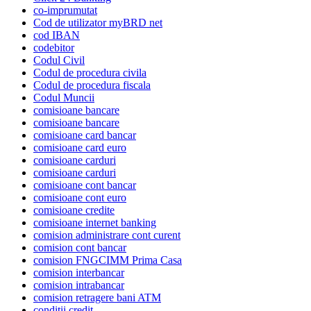
co-imprumutat
Cod de utilizator myBRD net
cod IBAN
codebitor
Codul Civil
Codul de procedura civila
Codul de procedura fiscala
Codul Muncii
comisioane bancare
comisioane bancare
comisioane card bancar
comisioane card euro
comisioane carduri
comisioane carduri
comisioane cont bancar
comisioane cont euro
comisioane credite
comisioane internet banking
comision administrare cont curent
comision cont bancar
comision FNGCIMM Prima Casa
comision interbancar
comision intrabancar
comision retragere bani ATM
conditii credit