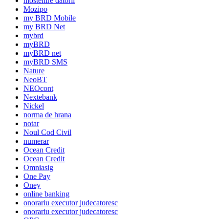
mostenire datorii
Mozipo
my BRD Mobile
my BRD Net
mybrd
myBRD
myBRD net
myBRD SMS
Nature
NeoBT
NEOcont
Nextebank
Nickel
norma de hrana
notar
Noul Cod Civil
numerar
Ocean Credit
Ocean Credit
Omniasig
One Pay
Oney
online banking
onorariu executor judecatoresc
onorariu executor judecatoresc