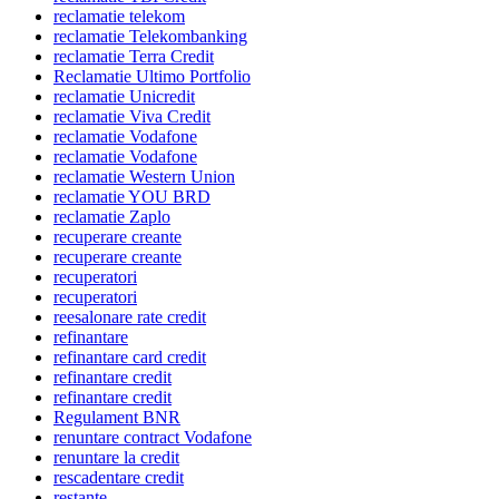
reclamatie telekom
reclamatie Telekombanking
reclamatie Terra Credit
Reclamatie Ultimo Portfolio
reclamatie Unicredit
reclamatie Viva Credit
reclamatie Vodafone
reclamatie Vodafone
reclamatie Western Union
reclamatie YOU BRD
reclamatie Zaplo
recuperare creante
recuperare creante
recuperatori
recuperatori
reesalonare rate credit
refinantare
refinantare card credit
refinantare credit
refinantare credit
Regulament BNR
renuntare contract Vodafone
renuntare la credit
rescadentare credit
restante