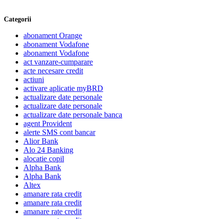
Categorii
abonament Orange
abonament Vodafone
abonament Vodafone
act vanzare-cumparare
acte necesare credit
actiuni
activare aplicatie myBRD
actualizare date personale
actualizare date personale
actualizare date personale banca
agent Provident
alerte SMS cont bancar
Alior Bank
Alo 24 Banking
alocatie copil
Alpha Bank
Alpha Bank
Altex
amanare rata credit
amanare rata credit
amanare rate credit