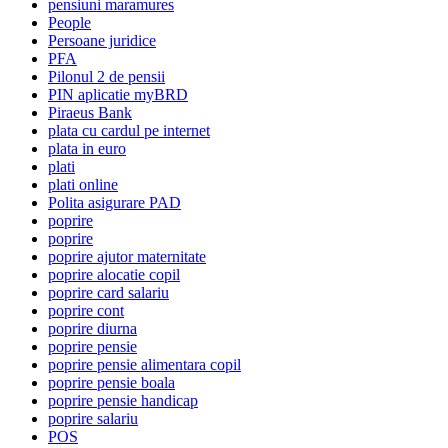
pensiuni maramures
People
Persoane juridice
PFA
Pilonul 2 de pensii
PIN aplicatie myBRD
Piraeus Bank
plata cu cardul pe internet
plata in euro
plati
plati online
Polita asigurare PAD
poprire
poprire
poprire ajutor maternitate
poprire alocatie copil
poprire card salariu
poprire cont
poprire diurna
poprire pensie
poprire pensie alimentara copil
poprire pensie boala
poprire pensie handicap
poprire salariu
POS