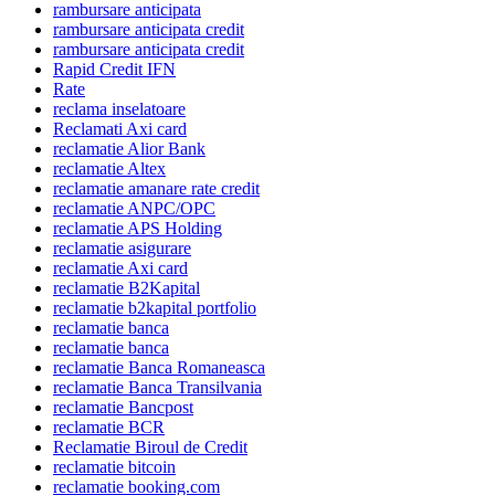
rambursare anticipata
rambursare anticipata credit
rambursare anticipata credit
Rapid Credit IFN
Rate
reclama inselatoare
Reclamati Axi card
reclamatie Alior Bank
reclamatie Altex
reclamatie amanare rate credit
reclamatie ANPC/OPC
reclamatie APS Holding
reclamatie asigurare
reclamatie Axi card
reclamatie B2Kapital
reclamatie b2kapital portfolio
reclamatie banca
reclamatie banca
reclamatie Banca Romaneasca
reclamatie Banca Transilvania
reclamatie Bancpost
reclamatie BCR
Reclamatie Biroul de Credit
reclamatie bitcoin
reclamatie booking.com