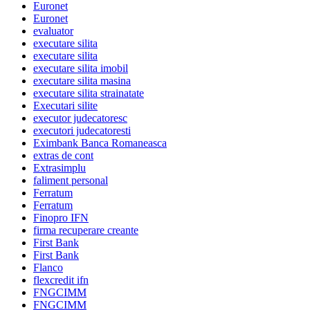
Euronet
Euronet
evaluator
executare silita
executare silita
executare silita imobil
executare silita masina
executare silita strainatate
Executari silite
executor judecatoresc
executori judecatoresti
Eximbank Banca Romaneasca
extras de cont
Extrasimplu
faliment personal
Ferratum
Ferratum
Finopro IFN
firma recuperare creante
First Bank
First Bank
Flanco
flexcredit ifn
FNGCIMM
FNGCIMM