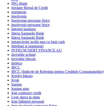
ING Bank
inrolare Biroul de Credit
inselatorie
insolventa
Insolventa persoane fizice
insolventa persoane fizice
Internet banking
Intesa Sanpaolo Bank
Intesa Sanpaolo Bank
intrare/iesire in/din tara cu bani cash
Intrebari si raspunsuri
INTRUM DEBT FINANCE AG
investitie actiuni
investitie bitcoin
ipoteca
IRCC
IRCC (Indicele de Referinta pentru Creditele Consumatorilor)
Kredyt Inkaso
Kruk
leasing
leasing auto
lege contracte credit
Lege darea in plata
lege faliment personal
lege insolventa persoane fizice