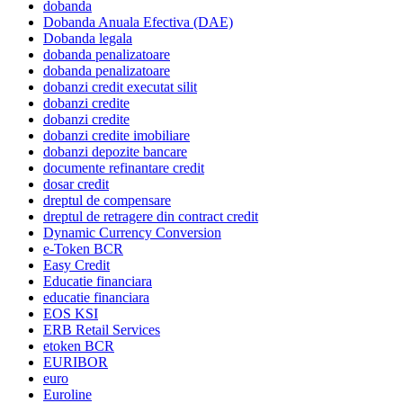
dobanda
Dobanda Anuala Efectiva (DAE)
Dobanda legala
dobanda penalizatoare
dobanda penalizatoare
dobanzi credit executat silit
dobanzi credite
dobanzi credite
dobanzi credite imobiliare
dobanzi depozite bancare
documente refinantare credit
dosar credit
dreptul de compensare
dreptul de retragere din contract credit
Dynamic Currency Conversion
e-Token BCR
Easy Credit
Educatie financiara
educatie financiara
EOS KSI
ERB Retail Services
etoken BCR
EURIBOR
euro
Euroline