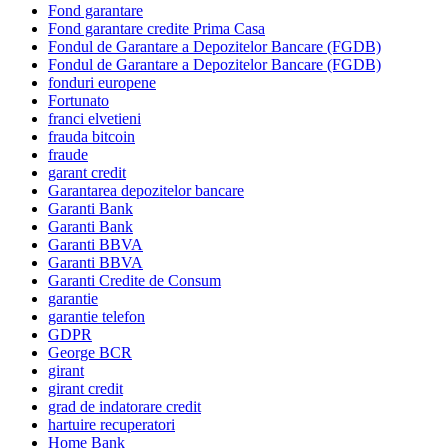
Fond garantare
Fond garantare credite Prima Casa
Fondul de Garantare a Depozitelor Bancare (FGDB)
Fondul de Garantare a Depozitelor Bancare (FGDB)
fonduri europene
Fortunato
franci elvetieni
frauda bitcoin
fraude
garant credit
Garantarea depozitelor bancare
Garanti Bank
Garanti Bank
Garanti BBVA
Garanti BBVA
Garanti Credite de Consum
garantie
garantie telefon
GDPR
George BCR
girant
girant credit
grad de indatorare credit
hartuire recuperatori
Home Bank