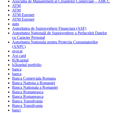
Asociatia de Management al Creantelor Comerciale – AMCC
ATM
ATM
ATM Euronet
ATM Euronet
auto
Autoritatea de Supraveghere Financiara (ASF)
Autoritatea Naţională de Supraveghere a Prelucrării Datelor
cu Caracter Personal
Autoritatea Nationala pentru Protectia Consumatorilor
(ANPC)
avocat
Axi card
B2Kapital
b2kapital portfolio
banca
banca
Banca Comerciala Romana
Banca Nationa a Romaniei
Banca Nationala a Romaniei
Banca Romaneasca
Banca Romaneasca
Banca Transilvania
Banca Transilvania
banci