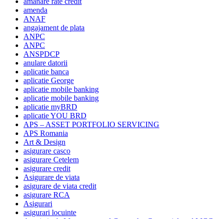
amanare rate credit
amenda
ANAF
angajament de plata
ANPC
ANPC
ANSPDCP
anulare datorii
aplicatie banca
aplicatie George
aplicatie mobile banking
aplicatie mobile banking
aplicatie myBRD
aplicatie YOU BRD
APS – ASSET PORTFOLIO SERVICING
APS Romania
Art & Design
asigurare casco
asigurare Cetelem
asigurare credit
Asigurare de viata
asigurare de viata credit
asigurare RCA
Asigurari
asigurari locuinte