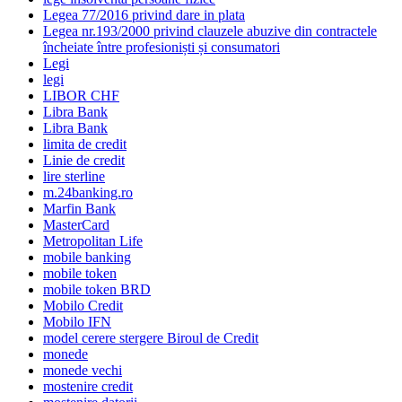
Legea 77/2016 privind dare in plata
Legea nr.193/2000 privind clauzele abuzive din contractele
încheiate între profesioniști și consumatori
Legi
legi
LIBOR CHF
Libra Bank
Libra Bank
limita de credit
Linie de credit
lire sterline
m.24banking.ro
Marfin Bank
MasterCard
Metropolitan Life
mobile banking
mobile token
mobile token BRD
Mobilo Credit
Mobilo IFN
model cerere stergere Biroul de Credit
monede
monede vechi
mostenire credit