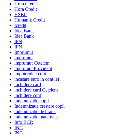
Hora Credit
Hora Credit
HSBC
Humanik Credit
Icredit
Idea Bank
Idea Bank
IFN
IFN
Imprumut
imprumut
imprumut Cetelem
imprumut Provident
imputernicit cont
incasare euro in cont lei
inchidere card
inchidere card Cetelem
inchidere cont
indemnizatie copii
Indemnizatie crestere copil
indemnizatie de hrana
indemnizatie maternala
Info BCR
ING
ING