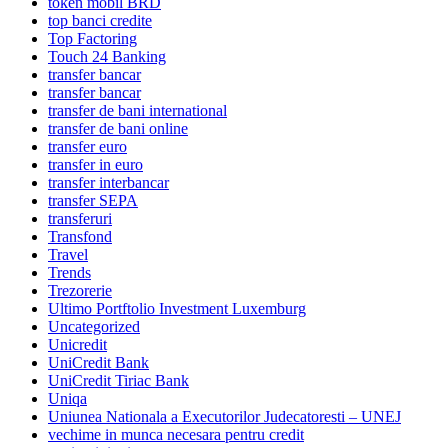
token mobil BRD
top banci credite
Top Factoring
Touch 24 Banking
transfer bancar
transfer bancar
transfer de bani international
transfer de bani online
transfer euro
transfer in euro
transfer interbancar
transfer SEPA
transferuri
Transfond
Travel
Trends
Trezorerie
Ultimo Portftolio Investment Luxemburg
Uncategorized
Unicredit
UniCredit Bank
UniCredit Tiriac Bank
Uniqa
Uniunea Nationala a Executorilor Judecatoresti – UNEJ
vechime in munca necesara pentru credit