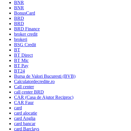
BNR
BNR
BonusCard
BRD
BRD
BRD Finance
broker credit
brokeri
BSG Credit
BT
BT Direct
BT Mic
BT Pay
BT24
Bursa de Valori Bucuresti (BVB)
Calculatordecredite.ro
Call center
call center BRD
CAR (Casa de Ajutor Reciproc)
CAR Faur
card
card alocatie
card Anglia
card bancar
card Barclays