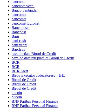
bancnote
bancnote vechi
Banco Santander
bancomat
bancomat
bancomat Euronet
Bancoposta
Bancpost
Bani
bani cash
bani vechi
Barclays
baza de date Biroul de Credit
baza de date rau platnici Biroul de Credit
BCR
BCR
BCR Alert
Birou Executor Judecatoresc – BEJ
Biroul de Credit
Biroul de Credit
Biroul de Credit
bitcoin
bitcoin
BNP Paribas Personal Finance
BNP Paribas Personal Finance