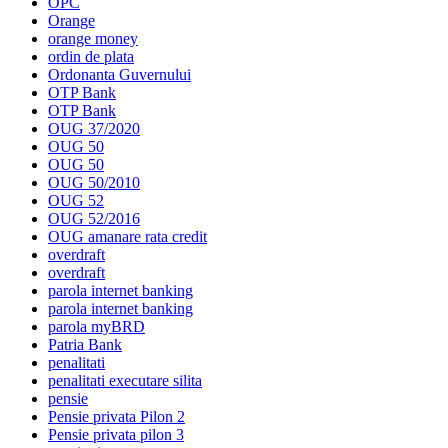
OPC
Orange
orange money
ordin de plata
Ordonanta Guvernului
OTP Bank
OTP Bank
OUG 37/2020
OUG 50
OUG 50
OUG 50/2010
OUG 52
OUG 52/2016
OUG amanare rata credit
overdraft
overdraft
parola internet banking
parola internet banking
parola myBRD
Patria Bank
penalitati
penalitati executare silita
pensie
Pensie privata Pilon 2
Pensie privata pilon 3