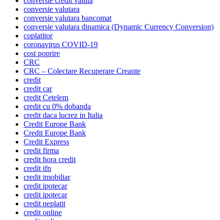
conversie credit valuta
conversie valutara
conversie valutara bancomat
conversie valutara dinamica (Dynamic Currency Conversion)
coplatitor
coronavirus COVID-19
cost poprire
CRC
CRC – Colectare Recuperare Creante
credit
credit car
credit Cetelem
credit cu 0% dobanda
credit daca lucrez in Italia
Credit Europe Bank
Credit Europe Bank
Credit Express
credit firma
credit hora credit
credit ifn
credit imobiliar
credit ipotecar
credit ipotecar
credit neplatit
credit online