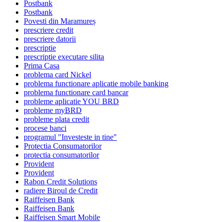
Postbank
Postbank
Povesti din Maramureș
prescriere credit
prescriere datorii
prescriptie
prescriptie executare silita
Prima Casa
problema card Nickel
problema functionare aplicatie mobile banking
problema functionare card bancar
probleme aplicatie YOU BRD
probleme myBRD
probleme plata credit
procese banci
programul "Investeste in tine"
Protectia Consumatorilor
protectia consumatorilor
Provident
Provident
Rabon Credit Solutions
radiere Biroul de Credit
Raiffeisen Bank
Raiffeisen Bank
Raiffeisen Smart Mobile