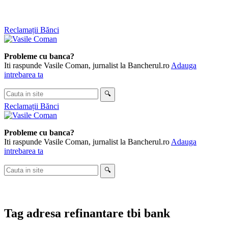
Skip
Reclamații Bănci
to
content
Probleme cu banca?
Iti raspunde Vasile Coman, jurnalist la Bancherul.ro
Adauga
intrebarea ta
Cauta
🔍
in
Reclamații Bănci
site
Probleme cu banca?
Iti raspunde Vasile Coman, jurnalist la Bancherul.ro
Adauga
intrebarea ta
Cauta
🔍
in
site
Tag
adresa refinantare tbi bank