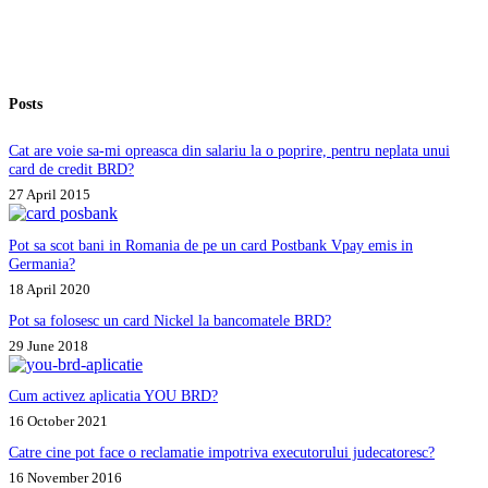
contractului.
Ce
pot
să
fac?
Posts
Cat are voie sa-mi opreasca din salariu la o poprire, pentru neplata unui
card de credit BRD?
27 April 2015
Pot sa scot bani in Romania de pe un card Postbank Vpay emis in
Germania?
18 April 2020
Pot sa folosesc un card Nickel la bancomatele BRD?
29 June 2018
Cum activez aplicatia YOU BRD?
16 October 2021
Catre cine pot face o reclamatie impotriva executorului judecatoresc?
16 November 2016