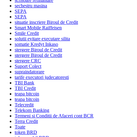
scrisoare refinantare
sechestru masina
SEPA
SEPA
situatie inscriere Biroul de Credit
Smart Mobile Raiffeisen
Smile Credit
solutii evitare executare silita
somatie Kredyt Inkaso
stergere Biroul de Credit
stergere Biroul de Credit
stergere CRC
Suport Colect
supraindatorare
tarife executori judecatoresti
TBI Bank
TBI Credit
teapa bitcoin
teapa bitcoin
Telecredit
Telekom Banking
Termeni si Conditii de Afaceri cont BCR
Terra Credit
Toate
token BRD