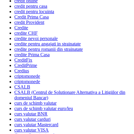
credit online
credit pentru casa
credit pentru locuinta
Credit Prima Casa
credit Provident
Credite
credite CHF
credite nevoi personale
credite pentru angajati in strainatate
credite pentru romanii din strainatate
credite Prima Casa
CreditFix
CreditPrime
Credius
criptomonede
criptomonede
CSALB
CSALB (Centrul de Solutionare Alternativa a Litigiilor din
domeniul Bancar)
curs de schimb valutar
curs de schimb valutar euro/leu
curs valutar BNR
curs valutar carduri
curs valutar Mastercard
curs valutar VISA