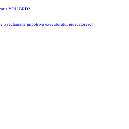
icatia YOU BRD?
ce o reclamatie impotriva executorului judecatoresc?