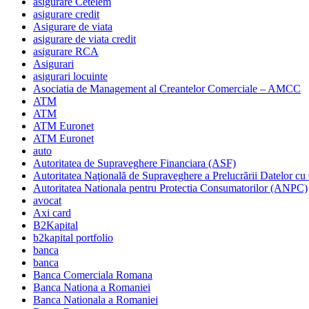
asigurare Cetelem
asigurare credit
Asigurare de viata
asigurare de viata credit
asigurare RCA
Asigurari
asigurari locuinte
Asociatia de Management al Creantelor Comerciale – AMCC
ATM
ATM
ATM Euronet
ATM Euronet
auto
Autoritatea de Supraveghere Financiara (ASF)
Autoritatea Naţională de Supraveghere a Prelucrării Datelor cu
Autoritatea Nationala pentru Protectia Consumatorilor (ANPC)
avocat
Axi card
B2Kapital
b2kapital portfolio
banca
banca
Banca Comerciala Romana
Banca Nationa a Romaniei
Banca Nationala a Romaniei