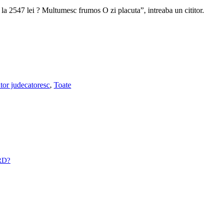
 la 2547 lei ? Multumesc frumos O zi placuta”, intreaba un cititor.
tor judecatoresc
,
Toate
BRD?