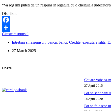
“Va rog imi puteti da un raspuns in legatura cu o cheltuiala judecatore
Distribuie
Facebook
Cat
Citeste raspunsul
Share
de
Intrebari si raspunsuri
,
banca
,
banci
,
Credite
,
executare silita
,
Ex
mari
pot
27 March 2025
fi
cheltuielile
judecatoresti
la
Posts
un
credit?
Cat are voie sa-m
27 April 2015
Pot sa scot bani
18 April 2020
Pot sa folosesc 