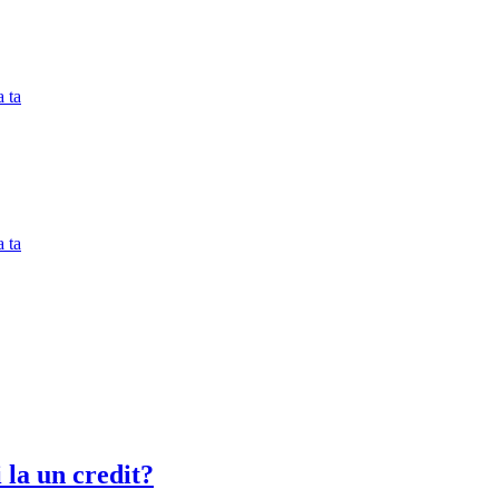
 ta
 ta
i la un credit?