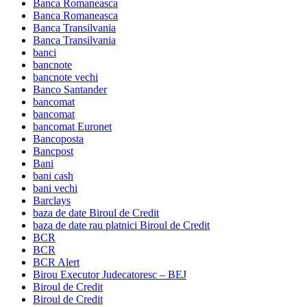
Banca Romaneasca
Banca Romaneasca
Banca Transilvania
Banca Transilvania
banci
bancnote
bancnote vechi
Banco Santander
bancomat
bancomat
bancomat Euronet
Bancoposta
Bancpost
Bani
bani cash
bani vechi
Barclays
baza de date Biroul de Credit
baza de date rau platnici Biroul de Credit
BCR
BCR
BCR Alert
Birou Executor Judecatoresc – BEJ
Biroul de Credit
Biroul de Credit