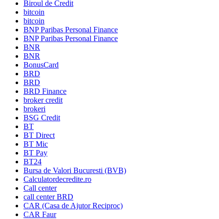
Biroul de Credit
bitcoin
bitcoin
BNP Paribas Personal Finance
BNP Paribas Personal Finance
BNR
BNR
BonusCard
BRD
BRD
BRD Finance
broker credit
brokeri
BSG Credit
BT
BT Direct
BT Mic
BT Pay
BT24
Bursa de Valori Bucuresti (BVB)
Calculatordecredite.ro
Call center
call center BRD
CAR (Casa de Ajutor Reciproc)
CAR Faur