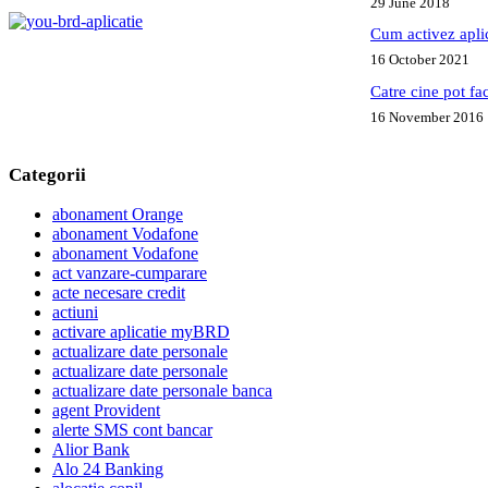
29 June 2018
Cum activez apl
16 October 2021
Catre cine pot fa
16 November 2016
Categorii
abonament Orange
abonament Vodafone
abonament Vodafone
act vanzare-cumparare
acte necesare credit
actiuni
activare aplicatie myBRD
actualizare date personale
actualizare date personale
actualizare date personale banca
agent Provident
alerte SMS cont bancar
Alior Bank
Alo 24 Banking