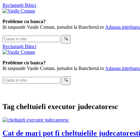
Skip
Reclamații Bănci
to
content
Probleme cu banca?
Iti raspunde Vasile Coman, jurnalist la Bancherul.ro
Adauga intrebarea
Cauta
🔍
in
Reclamații Bănci
site
Probleme cu banca?
Iti raspunde Vasile Coman, jurnalist la Bancherul.ro
Adauga intrebarea
Cauta
🔍
in
site
Tag
cheltuieli executor judecatoresc
Cat de mari pot fi cheltuielile judecatorest