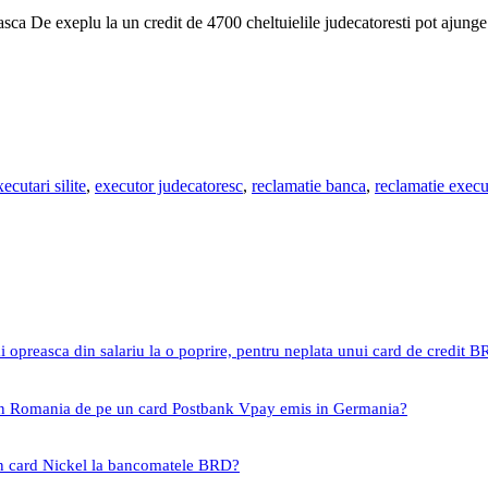
asca De exeplu la un credit de 4700 cheltuielile judecatoresti pot ajunge
ecutari silite
,
executor judecatoresc
,
reclamatie banca
,
reclamatie execu
i opreasca din salariu la o poprire, pentru neplata unui card de credit 
 in Romania de pe un card Postbank Vpay emis in Germania?
un card Nickel la bancomatele BRD?