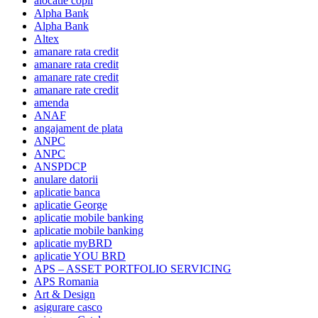
alocatie copil
Alpha Bank
Alpha Bank
Altex
amanare rata credit
amanare rata credit
amanare rate credit
amanare rate credit
amenda
ANAF
angajament de plata
ANPC
ANPC
ANSPDCP
anulare datorii
aplicatie banca
aplicatie George
aplicatie mobile banking
aplicatie mobile banking
aplicatie myBRD
aplicatie YOU BRD
APS – ASSET PORTFOLIO SERVICING
APS Romania
Art & Design
asigurare casco