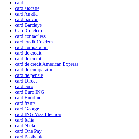
card
card alocatie
card Anglia
card bancar
card Barclays
Card Cetelem
card contactless
card credit Cetelem
card cumparaturi
card de credit
card de credit
card de credit American Express
card de cumparaturi
card de pensie
card Direct
card euro
card Euro ING
card Euroline
card franta
card George
card ING Visa Electron
card Italia
card Nickel
card One Pay
card Postbank