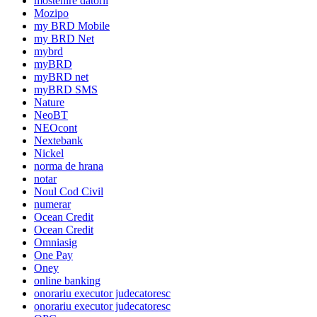
mostenire datorii
Mozipo
my BRD Mobile
my BRD Net
mybrd
myBRD
myBRD net
myBRD SMS
Nature
NeoBT
NEOcont
Nextebank
Nickel
norma de hrana
notar
Noul Cod Civil
numerar
Ocean Credit
Ocean Credit
Omniasig
One Pay
Oney
online banking
onorariu executor judecatoresc
onorariu executor judecatoresc