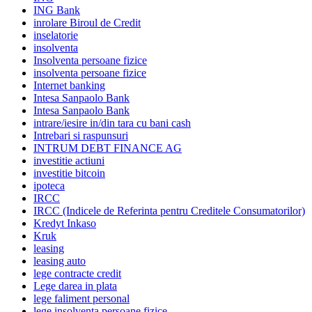
ING Bank
inrolare Biroul de Credit
inselatorie
insolventa
Insolventa persoane fizice
insolventa persoane fizice
Internet banking
Intesa Sanpaolo Bank
Intesa Sanpaolo Bank
intrare/iesire in/din tara cu bani cash
Intrebari si raspunsuri
INTRUM DEBT FINANCE AG
investitie actiuni
investitie bitcoin
ipoteca
IRCC
IRCC (Indicele de Referinta pentru Creditele Consumatorilor)
Kredyt Inkaso
Kruk
leasing
leasing auto
lege contracte credit
Lege darea in plata
lege faliment personal
lege insolventa persoane fizice