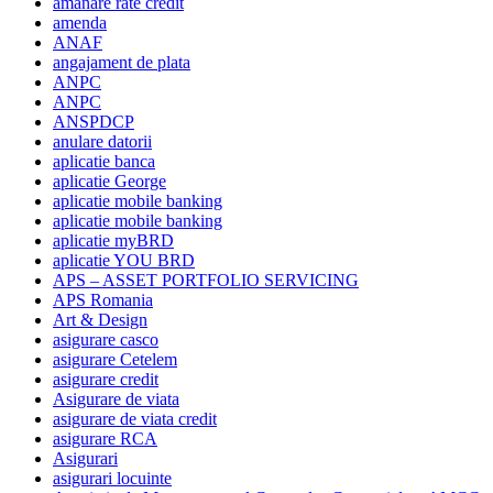
amanare rate credit
amenda
ANAF
angajament de plata
ANPC
ANPC
ANSPDCP
anulare datorii
aplicatie banca
aplicatie George
aplicatie mobile banking
aplicatie mobile banking
aplicatie myBRD
aplicatie YOU BRD
APS – ASSET PORTFOLIO SERVICING
APS Romania
Art & Design
asigurare casco
asigurare Cetelem
asigurare credit
Asigurare de viata
asigurare de viata credit
asigurare RCA
Asigurari
asigurari locuinte