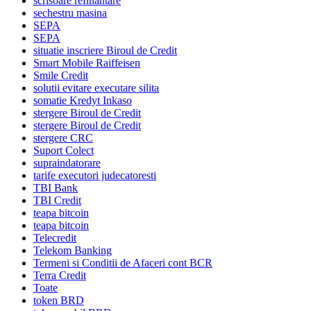
scrisoare refinantare
sechestru masina
SEPA
SEPA
situatie inscriere Biroul de Credit
Smart Mobile Raiffeisen
Smile Credit
solutii evitare executare silita
somatie Kredyt Inkaso
stergere Biroul de Credit
stergere Biroul de Credit
stergere CRC
Suport Colect
supraindatorare
tarife executori judecatoresti
TBI Bank
TBI Credit
teapa bitcoin
teapa bitcoin
Telecredit
Telekom Banking
Termeni si Conditii de Afaceri cont BCR
Terra Credit
Toate
token BRD