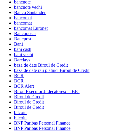
bancnote
bancnote vechi
Banco Santander
bancomat
bancomat
bancomat Euronet
Bancoposta
Bancpost
Bani
bani cash
bani vechi
Barclays
baza de date Biroul de Credit
baza de date rau platnici Biroul de Credit
BCR
BCR
BCR Alert
Birou Executor Judecatoresc – BEJ
Biroul de Credit
Biroul de Credit
Biroul de Credit
bitcoin
bitcoin
BNP Paribas Personal Finance
BNP Paribas Personal Finance