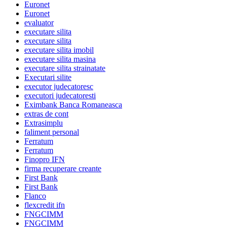
Euronet
Euronet
evaluator
executare silita
executare silita
executare silita imobil
executare silita masina
executare silita strainatate
Executari silite
executor judecatoresc
executori judecatoresti
Eximbank Banca Romaneasca
extras de cont
Extrasimplu
faliment personal
Ferratum
Ferratum
Finopro IFN
firma recuperare creante
First Bank
First Bank
Flanco
flexcredit ifn
FNGCIMM
FNGCIMM