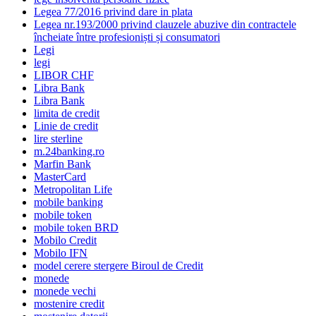
Legea 77/2016 privind dare in plata
Legea nr.193/2000 privind clauzele abuzive din contractele
încheiate între profesioniști și consumatori
Legi
legi
LIBOR CHF
Libra Bank
Libra Bank
limita de credit
Linie de credit
lire sterline
m.24banking.ro
Marfin Bank
MasterCard
Metropolitan Life
mobile banking
mobile token
mobile token BRD
Mobilo Credit
Mobilo IFN
model cerere stergere Biroul de Credit
monede
monede vechi
mostenire credit