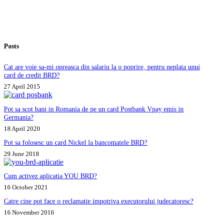
contractului.
Ce
pot
să
fac?
Posts
Cat are voie sa-mi opreasca din salariu la o poprire, pentru neplata unui
card de credit BRD?
27 April 2015
Pot sa scot bani in Romania de pe un card Postbank Vpay emis in
Germania?
18 April 2020
Pot sa folosesc un card Nickel la bancomatele BRD?
29 June 2018
Cum activez aplicatia YOU BRD?
16 October 2021
Catre cine pot face o reclamatie impotriva executorului judecatoresc?
16 November 2016