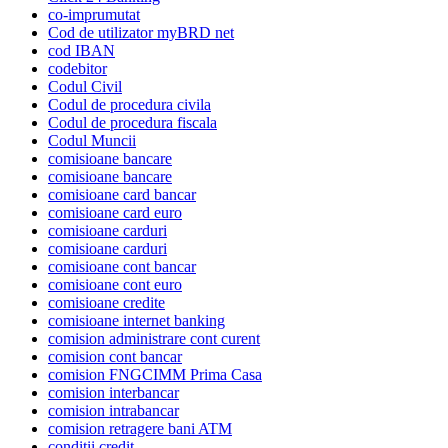
co-imprumutat
Cod de utilizator myBRD net
cod IBAN
codebitor
Codul Civil
Codul de procedura civila
Codul de procedura fiscala
Codul Muncii
comisioane bancare
comisioane bancare
comisioane card bancar
comisioane card euro
comisioane carduri
comisioane carduri
comisioane cont bancar
comisioane cont euro
comisioane credite
comisioane internet banking
comision administrare cont curent
comision cont bancar
comision FNGCIMM Prima Casa
comision interbancar
comision intrabancar
comision retragere bani ATM
conditii credit