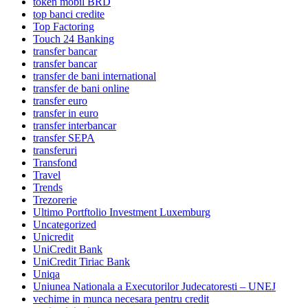
token mobil BRD
top banci credite
Top Factoring
Touch 24 Banking
transfer bancar
transfer bancar
transfer de bani international
transfer de bani online
transfer euro
transfer in euro
transfer interbancar
transfer SEPA
transferuri
Transfond
Travel
Trends
Trezorerie
Ultimo Portftolio Investment Luxemburg
Uncategorized
Unicredit
UniCredit Bank
UniCredit Tiriac Bank
Uniqa
Uniunea Nationala a Executorilor Judecatoresti – UNEJ
vechime in munca necesara pentru credit