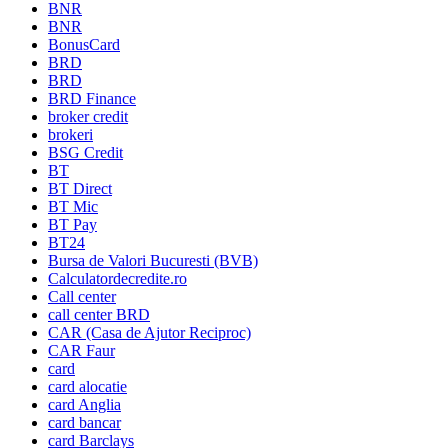
BNR
BNR
BonusCard
BRD
BRD
BRD Finance
broker credit
brokeri
BSG Credit
BT
BT Direct
BT Mic
BT Pay
BT24
Bursa de Valori Bucuresti (BVB)
Calculatordecredite.ro
Call center
call center BRD
CAR (Casa de Ajutor Reciproc)
CAR Faur
card
card alocatie
card Anglia
card bancar
card Barclays