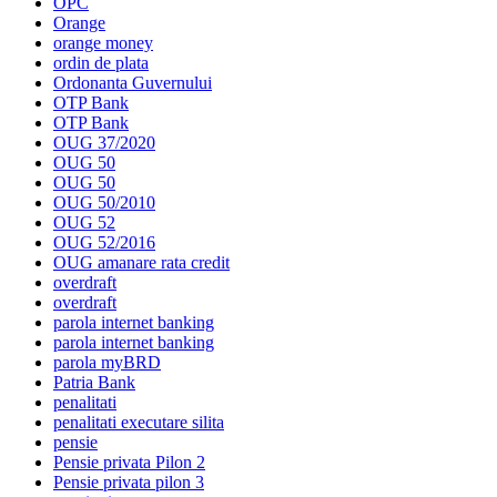
OPC
Orange
orange money
ordin de plata
Ordonanta Guvernului
OTP Bank
OTP Bank
OUG 37/2020
OUG 50
OUG 50
OUG 50/2010
OUG 52
OUG 52/2016
OUG amanare rata credit
overdraft
overdraft
parola internet banking
parola internet banking
parola myBRD
Patria Bank
penalitati
penalitati executare silita
pensie
Pensie privata Pilon 2
Pensie privata pilon 3