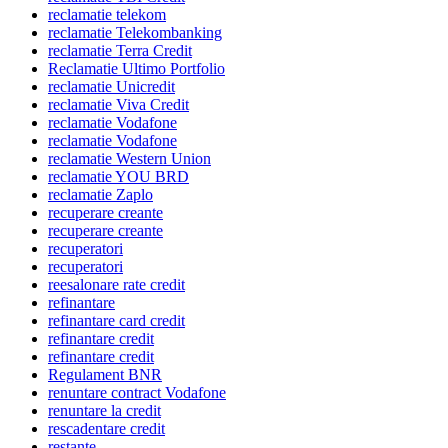
reclamatie telekom
reclamatie Telekombanking
reclamatie Terra Credit
Reclamatie Ultimo Portfolio
reclamatie Unicredit
reclamatie Viva Credit
reclamatie Vodafone
reclamatie Vodafone
reclamatie Western Union
reclamatie YOU BRD
reclamatie Zaplo
recuperare creante
recuperare creante
recuperatori
recuperatori
reesalonare rate credit
refinantare
refinantare card credit
refinantare credit
refinantare credit
Regulament BNR
renuntare contract Vodafone
renuntare la credit
rescadentare credit
restante