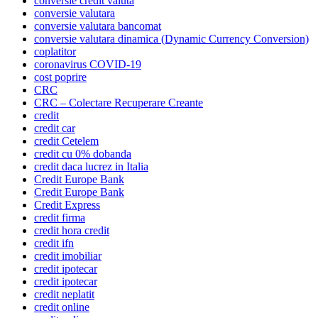
conversie credit valuta
conversie valutara
conversie valutara bancomat
conversie valutara dinamica (Dynamic Currency Conversion)
coplatitor
coronavirus COVID-19
cost poprire
CRC
CRC – Colectare Recuperare Creante
credit
credit car
credit Cetelem
credit cu 0% dobanda
credit daca lucrez in Italia
Credit Europe Bank
Credit Europe Bank
Credit Express
credit firma
credit hora credit
credit ifn
credit imobiliar
credit ipotecar
credit ipotecar
credit neplatit
credit online