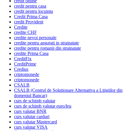
credit online
credit pentru casa
credit pentru locuinta
Credit Prima Casa
credit Provident
Credite
credite CHF
credite nevoi personale
credite pentru angajati in strainatate
credite pentru romanii din strainatate
credite Prima Casa
CreditFix
CreditPrime
Credius
criptomonede
criptomonede
CSALB
CSALB (Centrul de Solutionare Alternativa a Litigiilor din
domeniul Bancar)
curs de schimb valutar
curs de schimb valutar euro/leu
curs valutar BNR
curs valutar carduri
curs valutar Mastercard
curs valutar VISA