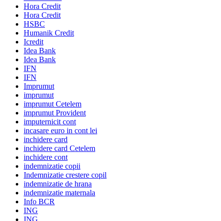
Hora Credit
Hora Credit
HSBC
Humanik Credit
Icredit
Idea Bank
Idea Bank
IFN
IFN
Imprumut
imprumut
imprumut Cetelem
imprumut Provident
imputernicit cont
incasare euro in cont lei
inchidere card
inchidere card Cetelem
inchidere cont
indemnizatie copii
Indemnizatie crestere copil
indemnizatie de hrana
indemnizatie maternala
Info BCR
ING
ING