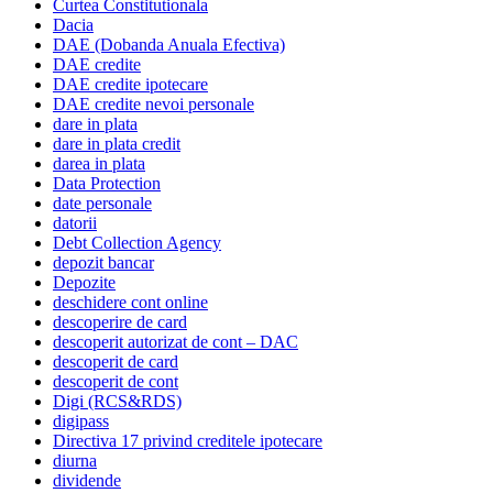
Curtea Constitutionala
Dacia
DAE (Dobanda Anuala Efectiva)
DAE credite
DAE credite ipotecare
DAE credite nevoi personale
dare in plata
dare in plata credit
darea in plata
Data Protection
date personale
datorii
Debt Collection Agency
depozit bancar
Depozite
deschidere cont online
descoperire de card
descoperit autorizat de cont – DAC
descoperit de card
descoperit de cont
Digi (RCS&RDS)
digipass
Directiva 17 privind creditele ipotecare
diurna
dividende