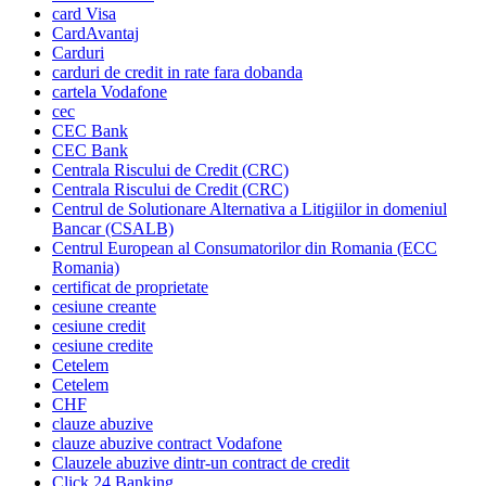
card Visa
CardAvantaj
Carduri
carduri de credit in rate fara dobanda
cartela Vodafone
cec
CEC Bank
CEC Bank
Centrala Riscului de Credit (CRC)
Centrala Riscului de Credit (CRC)
Centrul de Solutionare Alternativa a Litigiilor in domeniul
Bancar (CSALB)
Centrul European al Consumatorilor din Romania (ECC
Romania)
certificat de proprietate
cesiune creante
cesiune credit
cesiune credite
Cetelem
Cetelem
CHF
clauze abuzive
clauze abuzive contract Vodafone
Clauzele abuzive dintr-un contract de credit
Click 24 Banking