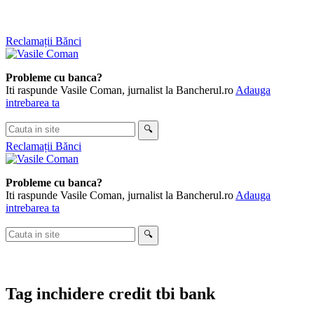
Skip
Reclamații Bănci
to
content
Probleme cu banca?
Iti raspunde Vasile Coman, jurnalist la Bancherul.ro
Adauga
intrebarea ta
Cauta
🔍
in
Reclamații Bănci
site
Probleme cu banca?
Iti raspunde Vasile Coman, jurnalist la Bancherul.ro
Adauga
intrebarea ta
Cauta
🔍
in
site
Tag
inchidere credit tbi bank