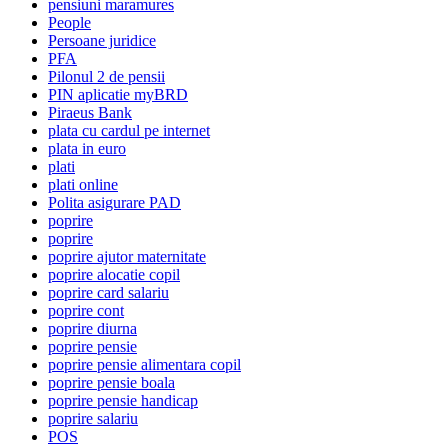
pensiuni maramures
People
Persoane juridice
PFA
Pilonul 2 de pensii
PIN aplicatie myBRD
Piraeus Bank
plata cu cardul pe internet
plata in euro
plati
plati online
Polita asigurare PAD
poprire
poprire
poprire ajutor maternitate
poprire alocatie copil
poprire card salariu
poprire cont
poprire diurna
poprire pensie
poprire pensie alimentara copil
poprire pensie boala
poprire pensie handicap
poprire salariu
POS