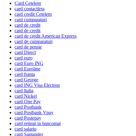
Card Cetelem
card contactless
card credit Cetelem
card cumparaturi
card de credit
card de credit
card de credit American Express
card de cumparaturi
card de pensie
card Direct
card euro
card Euro ING
card Euroline
card franta
card George
card ING Visa Electron
card Italia
card Nickel
card One Pay
card Postbank
card Postbank Vpay
card Postepay
card retinut in bancomat
card salariu
card Santander