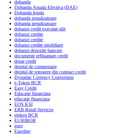
dobanda
Dobanda Anuala Efectiva (DAE)
Dobanda legala
dobanda penalizatoare
dobanda penalizatoare
dobanzi credit executat silit
dobanzi credite
dobanzi credite
dobanzi credite imobiliare
dobanzi depozite bancare
documente refinantare credit
dosar credit
dreptul de compensare
dreptul de retragere din contract credit
Dynamic Currency Conversion
e-Token BCR
Easy Credit
Educatie financiara
educatie financiara
EOS KSI
ERB Retail Services
etoken BCR
EURIBOR
euro
Euroline