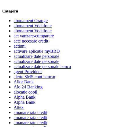
Categorii
abonament Orange
abonament Vodafone
abonament Vodafone
act vanzare-cumparare
acte necesare credit
actiuni
activare aplicatie myBRD
actualizare date personale
actualizare date personale
actualizare date personale banca
agent Provident
alerte SMS cont bancar
Alior Bank
Alo 24 Banking
alocatie copil
Alpha Bank
Alpha Bank
Altex
amanare rata credit
amanare rata credit
amanare rate credit