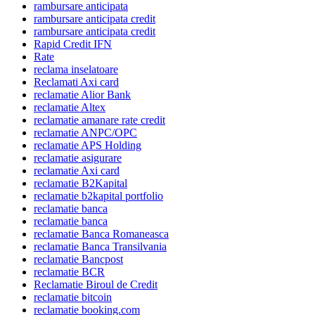
rambursare anticipata
rambursare anticipata credit
rambursare anticipata credit
Rapid Credit IFN
Rate
reclama inselatoare
Reclamati Axi card
reclamatie Alior Bank
reclamatie Altex
reclamatie amanare rate credit
reclamatie ANPC/OPC
reclamatie APS Holding
reclamatie asigurare
reclamatie Axi card
reclamatie B2Kapital
reclamatie b2kapital portfolio
reclamatie banca
reclamatie banca
reclamatie Banca Romaneasca
reclamatie Banca Transilvania
reclamatie Bancpost
reclamatie BCR
Reclamatie Biroul de Credit
reclamatie bitcoin
reclamatie booking.com