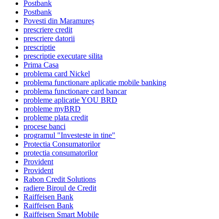
Postbank
Postbank
Povesti din Maramureș
prescriere credit
prescriere datorii
prescriptie
prescriptie executare silita
Prima Casa
problema card Nickel
problema functionare aplicatie mobile banking
problema functionare card bancar
probleme aplicatie YOU BRD
probleme myBRD
probleme plata credit
procese banci
programul "Investeste in tine"
Protectia Consumatorilor
protectia consumatorilor
Provident
Provident
Rabon Credit Solutions
radiere Biroul de Credit
Raiffeisen Bank
Raiffeisen Bank
Raiffeisen Smart Mobile