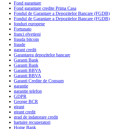
Fond garantare
Fond garantare credite Prima Casa
Fondul de Garantare a Depozitelor Bancare (FGDB)
Fondul de Garantare a Depozitelor Bancare (FGDB)
fonduri europene
Fortunato
franci elvetieni
frauda bitcoin
fraude
garant credit
Garantarea depozitelor bancare
Garanti Bank
Garanti Bank
Garanti BBVA
Garanti BBVA
Garanti Credite de Consum
garantie
garantie telefon
GDPR
George BCR
girant
girant credit
grad de indatorare credit
hartuire recuperatori
Home Bank