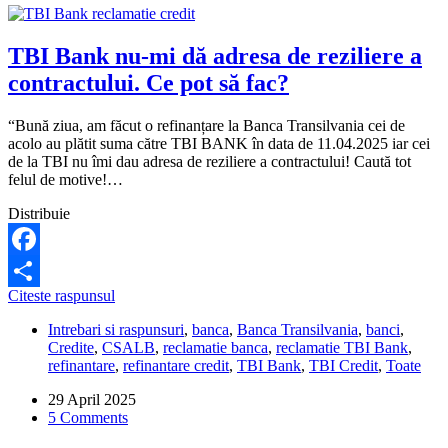
TBI Bank nu-mi dă adresa de reziliere a
contractului. Ce pot să fac?
“Bună ziua, am făcut o refinanțare la Banca Transilvania cei de
acolo au plătit suma către TBI BANK în data de 11.04.2025 iar cei
de la TBI nu îmi dau adresa de reziliere a contractului! Caută tot
felul de motive!…
Distribuie
Facebook
TBI
Citeste raspunsul
Share
Bank
Intrebari si raspunsuri
,
banca
,
Banca Transilvania
,
banci
,
nu-
Credite
,
CSALB
,
reclamatie banca
,
reclamatie TBI Bank
,
mi
refinantare
,
refinantare credit
,
TBI Bank
,
TBI Credit
,
Toate
dă
adresa
29 April 2025
de
5 Comments
reziliere
a