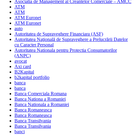
Asociatia de Management al Creantelor Comerciale – AMCC
ATM
ATM
ATM Euronet
ATM Euronet
auto
Autoritatea de Supraveghere Financiara (ASF)
Autoritatea Naţională de Supraveghere a Prelucrării Datelor
cu Caracter Personal
Autoritatea Nationala pentru Protectia Consumatorilor
(ANPC)
avocat
Axi card
B2Kapital
b2kapital portfolio
banca
banca
Banca Comerciala Romana
Banca Nationa a Romaniei
Banca Nationala a Romaniei
Banca Romaneasca
Banca Romaneasca
Banca Transilvania
Banca Transilvania
banci