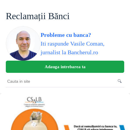
Skip
to
content
Reclamații Bănci
Probleme cu banca?
Iti raspunde Vasile Coman,
jurnalist la Bancherul.ro
Adauga intrebarea ta
🔍
Cauta
in
site