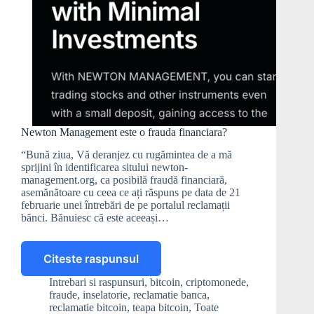
Newton Management este o frauda financiara?
“Bună ziua, Vă deranjez cu rugămintea de a mă
sprijini în identificarea sitului newton-
management.org, ca posibilă fraudă financiară,
asemănătoare cu ceea ce ați răspuns pe data de 21
februarie unei întrebări de pe portalul reclamații
bănci. Bănuiesc că este aceeași…
Citeste raspunsul
Newton
Management
Intrebari si raspunsuri
,
bitcoin
,
criptomonede
,
este
fraude
,
inselatorie
,
reclamatie banca
,
o
reclamatie bitcoin
,
teapa bitcoin
,
Toate