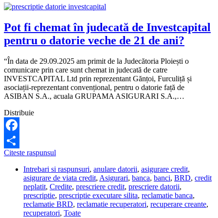
Pot fi chemat în judecată de Investcapital
pentru o datorie veche de 21 de ani?
“În data de 29.09.2025 am primit de la Judecătoria Ploiești o
comunicare prin care sunt chemat in judecată de catre
INVESTCAPITAL Ltd prin reprezentant Gănțoi, Furculiță și
asociații-reprezentant convențional, pentru o datorie față de
ASIBAN S.A., acuala GRUPAMA ASIGURARI S.A.,…
Distribuie
Facebook
Pot
Citeste raspunsul
Share
fi
Intrebari si raspunsuri
,
anulare datorii
,
asigurare credit
,
chemat
asigurare de viata credit
,
Asigurari
,
banca
,
banci
,
BRD
,
credit
în
neplatit
,
Credite
,
prescriere credit
,
prescriere datorii
,
judecată
prescriptie
,
prescriptie executare silita
,
reclamatie banca
,
de
reclamatie BRD
,
reclamatie recuperatori
,
recuperare creante
,
Investcapital
recuperatori
,
Toate
pentru