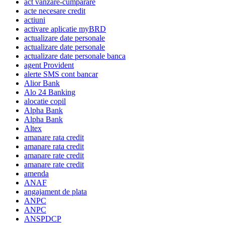
act vanzare-cumparare
acte necesare credit
actiuni
activare aplicatie myBRD
actualizare date personale
actualizare date personale
actualizare date personale banca
agent Provident
alerte SMS cont bancar
Alior Bank
Alo 24 Banking
alocatie copil
Alpha Bank
Alpha Bank
Altex
amanare rata credit
amanare rata credit
amanare rate credit
amanare rate credit
amenda
ANAF
angajament de plata
ANPC
ANPC
ANSPDCP