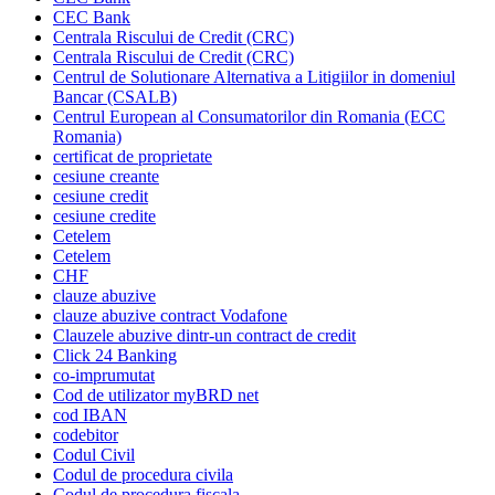
CEC Bank
Centrala Riscului de Credit (CRC)
Centrala Riscului de Credit (CRC)
Centrul de Solutionare Alternativa a Litigiilor in domeniul
Bancar (CSALB)
Centrul European al Consumatorilor din Romania (ECC
Romania)
certificat de proprietate
cesiune creante
cesiune credit
cesiune credite
Cetelem
Cetelem
CHF
clauze abuzive
clauze abuzive contract Vodafone
Clauzele abuzive dintr-un contract de credit
Click 24 Banking
co-imprumutat
Cod de utilizator myBRD net
cod IBAN
codebitor
Codul Civil
Codul de procedura civila
Codul de procedura fiscala