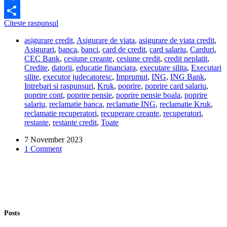
Facebook
E
Citeste raspunsul
Share
normal
asigurare credit
,
Asigurare de viata
,
asigurare de viata credit
,
sa
Asigurari
,
banca
,
banci
,
card de credit
,
card salariu
,
Carduri
,
fiu
CEC Bank
,
cesiune creante
,
cesiune credit
,
credit neplatit
,
executat
Credite
,
datorii
,
educatie financiara
,
executare silita
,
Executari
silit
silite
,
executor judecatoresc
,
Imprumut
,
ING
,
ING Bank
,
daca
Intrebari si raspunsuri
,
Kruk
,
poprire
,
poprire card salariu
,
m-
poprire cont
,
poprire pensie
,
poprire pensie boala
,
poprire
am
salariu
,
reclamatie banca
,
reclamatie ING
,
reclamatie Kruk
,
imbolnavit
reclamatie recuperatori
,
recuperare creante
,
recuperatori
,
si
restante
,
restante credit
,
Toate
n-
am
7 November 2023
mai
1 Comment
putut
plati
creditul?
Posts