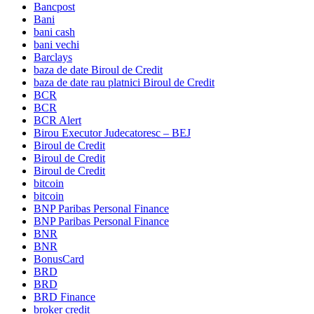
Bancpost
Bani
bani cash
bani vechi
Barclays
baza de date Biroul de Credit
baza de date rau platnici Biroul de Credit
BCR
BCR
BCR Alert
Birou Executor Judecatoresc – BEJ
Biroul de Credit
Biroul de Credit
Biroul de Credit
bitcoin
bitcoin
BNP Paribas Personal Finance
BNP Paribas Personal Finance
BNR
BNR
BonusCard
BRD
BRD
BRD Finance
broker credit