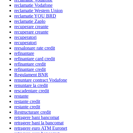
reclamatie Vodafone
reclamatie Western Union
reclamatie YOU BRD
reclamatie Zaplo
recuperare creante
recuperare creante
recuperatori
recuperatori
reesalonare rate credit
refinantare
refinantare card credit
refinantare credit
refinantare credit
Regulament BNR
renuntare contract Vodafone
renuntare la credit
rescadentare credit
restante
restante credit
restante credit
Restructurare credit
retragere bani bancomat
retragere bani la bancomat
retragere euro ATM Euronet