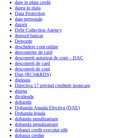
dare in plata credit
darea in plata
Data Protection
date personale
datorii
Debt Collection Agency
depozit bancar
Depozite
deschidere cont online
descoperire de card
descoperit autorizat de cont – DAC
descoperit de card
descoperit de cont
Digi (RCS&RDS)
digipass
Directiva 17 privind creditele ipotecare
diurna
dividende
dobanda
Dobanda Anuala Efectiva (DAE)
Dobanda legala
dobanda penalizatoare
dobanda penalizatoare
dobanzi credit executat silit
dobanzi credite