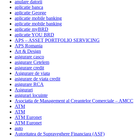
anulare datorii
aplicatie banca
aplicatie George
aplicatie mobile banking
aplicatie mobile banking
aplicatie myBRD
aplicatie YOU BRD
APS – ASSET PORTFOLIO SERVICING
APS Romania
Art & Design
asigurare casco
asigurare Cetelem
asigurare credit
Asigurare de viata
asigurare de viata credit
asigurare RCA
Asigurari
asigurari locuinte
Asociatia de Management al Creantelor Comerciale – AMCC
ATM
ATM
ATM Euronet
ATM Euronet
auto
Autoritatea de Supraveghere Financiara (ASF)