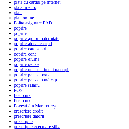
plata cu cardul pe internet
plata in euro
plati
plati online
Polita asigurare PAD
poprire
poprire
poprire ajutor maternitate
poprire alocatie copil
poprire card salariu
poprire cont
poprire diurna
poprire pensie
poprire pensie alimentara copil
poprire pensie boala
poprire pensie handicap
poprire salariu
POS
Postbank
Postbank
Povesti din Maramureș
prescriere credit
prescriere datorii
prescriptie
prescriptie executare silita