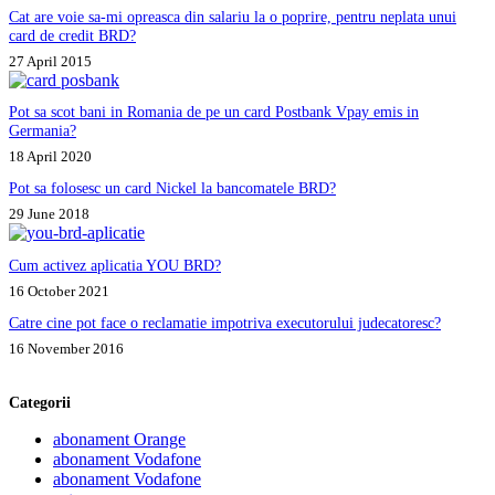
Cat are voie sa-mi opreasca din salariu la o poprire, pentru neplata unui
card de credit BRD?
27 April 2015
Pot sa scot bani in Romania de pe un card Postbank Vpay emis in
Germania?
18 April 2020
Pot sa folosesc un card Nickel la bancomatele BRD?
29 June 2018
Cum activez aplicatia YOU BRD?
16 October 2021
Catre cine pot face o reclamatie impotriva executorului judecatoresc?
16 November 2016
Categorii
abonament Orange
abonament Vodafone
abonament Vodafone