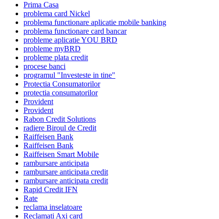
Prima Casa
problema card Nickel
problema functionare aplicatie mobile banking
problema functionare card bancar
probleme aplicatie YOU BRD
probleme myBRD
probleme plata credit
procese banci
programul "Investeste in tine"
Protectia Consumatorilor
protectia consumatorilor
Provident
Provident
Rabon Credit Solutions
radiere Biroul de Credit
Raiffeisen Bank
Raiffeisen Bank
Raiffeisen Smart Mobile
rambursare anticipata
rambursare anticipata credit
rambursare anticipata credit
Rapid Credit IFN
Rate
reclama inselatoare
Reclamati Axi card