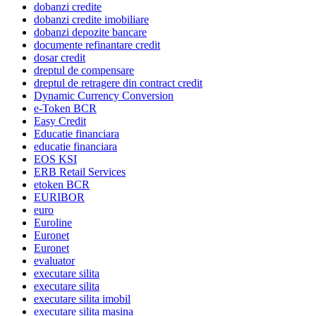
dobanzi credite
dobanzi credite imobiliare
dobanzi depozite bancare
documente refinantare credit
dosar credit
dreptul de compensare
dreptul de retragere din contract credit
Dynamic Currency Conversion
e-Token BCR
Easy Credit
Educatie financiara
educatie financiara
EOS KSI
ERB Retail Services
etoken BCR
EURIBOR
euro
Euroline
Euronet
Euronet
evaluator
executare silita
executare silita
executare silita imobil
executare silita masina