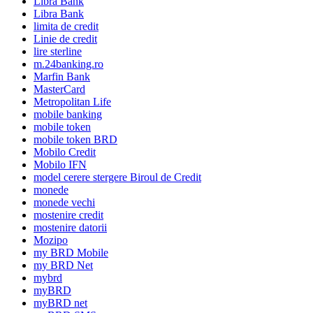
Libra Bank
Libra Bank
limita de credit
Linie de credit
lire sterline
m.24banking.ro
Marfin Bank
MasterCard
Metropolitan Life
mobile banking
mobile token
mobile token BRD
Mobilo Credit
Mobilo IFN
model cerere stergere Biroul de Credit
monede
monede vechi
mostenire credit
mostenire datorii
Mozipo
my BRD Mobile
my BRD Net
mybrd
myBRD
myBRD net