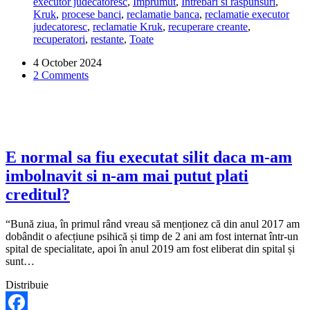
executor judecatoresc
,
Imprumut
,
Intrebari si raspunsuri
,
de
Kruk
,
procese banci
,
reclamatie banca
,
reclamatie executor
executare
judecatoresc
,
reclamatie Kruk
,
recuperare creante
,
silita,
recuperatori
,
restante
,
Toate
datoria
la
4 October 2024
Kruk
2 Comments
nu
mi-
a
scazut.
Ce
pot
sa
E normal sa fiu executat silit daca m-am
fac?
imbolnavit si n-am mai putut plati
creditul?
“Bună ziua, în primul rând vreau să menționez că din anul 2017 am
dobândit o afecțiune psihică și timp de 2 ani am fost internat într-un
spital de specialitate, apoi în anul 2019 am fost eliberat din spital și
sunt…
Distribuie