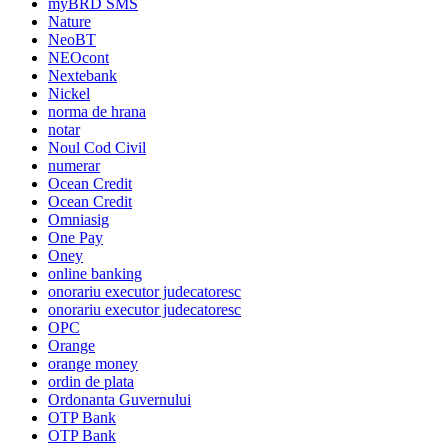
myBRD SMS
Nature
NeoBT
NEOcont
Nextebank
Nickel
norma de hrana
notar
Noul Cod Civil
numerar
Ocean Credit
Ocean Credit
Omniasig
One Pay
Oney
online banking
onorariu executor judecatoresc
onorariu executor judecatoresc
OPC
Orange
orange money
ordin de plata
Ordonanta Guvernului
OTP Bank
OTP Bank