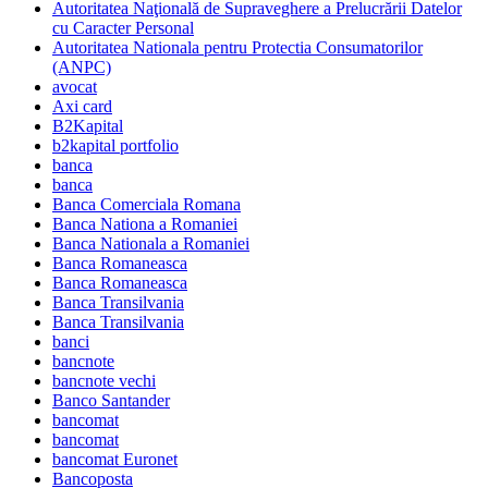
Autoritatea Naţională de Supraveghere a Prelucrării Datelor
cu Caracter Personal
Autoritatea Nationala pentru Protectia Consumatorilor
(ANPC)
avocat
Axi card
B2Kapital
b2kapital portfolio
banca
banca
Banca Comerciala Romana
Banca Nationa a Romaniei
Banca Nationala a Romaniei
Banca Romaneasca
Banca Romaneasca
Banca Transilvania
Banca Transilvania
banci
bancnote
bancnote vechi
Banco Santander
bancomat
bancomat
bancomat Euronet
Bancoposta