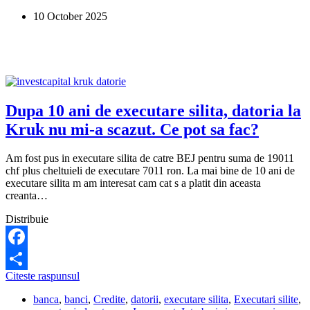
o
10 October 2025
datorie
veche
de
21
de
ani?
Dupa 10 ani de executare silita, datoria la
Kruk nu mi-a scazut. Ce pot sa fac?
Am fost pus in executare silita de catre BEJ pentru suma de 19011
chf plus cheltuieli de executare 7011 ron. La mai bine de 10 ani de
executare silita m am interesat cam cat s a platit din aceasta
creanta…
Distribuie
Facebook
Dupa
Citeste raspunsul
Share
10
banca
,
banci
,
Credite
,
datorii
,
executare silita
,
Executari silite
,
ani