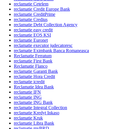
reclamatie Cetelem
reclamatie Credit Europe Bank
reclamatie CreditPrime
reclamatie Credius
reclamatie Debt Collection Agency
reclamatie easy credit
reclamatie EOS KSI
reclamatie Euronet
reclamatie executor judecatoresc
reclamatie Eximbank Banca Romaneasca
Reclamatie Ferratum
reclamatie First Bank
Reclamatie Flanco
reclamatie Garanti Bank
reclamatie Hora Credit
reclamatie icredit
Reclamatie Idea Bank
reclamatie IFN
reclamatie ING
reclamatie ING Bank
reclamatie Integral Collection
reclamatie Kredyt Inkaso
reclamatie Kruk
reclamatie Libra Bank
reclamatie myBRD