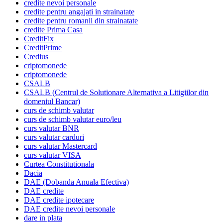
credite nevoi personale
credite pentru angajati in strainatate
credite pentru romanii din strainatate
credite Prima Casa
CreditFix
CreditPrime
Credius
criptomonede
criptomonede
CSALB
CSALB (Centrul de Solutionare Alternativa a Litigiilor din
domeniul Bancar)
curs de schimb valutar
curs de schimb valutar euro/leu
curs valutar BNR
curs valutar carduri
curs valutar Mastercard
curs valutar VISA
Curtea Constitutionala
Dacia
DAE (Dobanda Anuala Efectiva)
DAE credite
DAE credite ipotecare
DAE credite nevoi personale
dare in plata