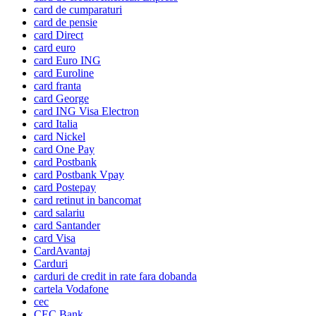
card de cumparaturi
card de pensie
card Direct
card euro
card Euro ING
card Euroline
card franta
card George
card ING Visa Electron
card Italia
card Nickel
card One Pay
card Postbank
card Postbank Vpay
card Postepay
card retinut in bancomat
card salariu
card Santander
card Visa
CardAvantaj
Carduri
carduri de credit in rate fara dobanda
cartela Vodafone
cec
CEC Bank