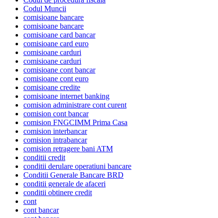
Codul Muncii
comisioane bancare
comisioane bancare
comisioane card bancar
comisioane card euro
comisioane carduri
comisioane carduri
comisioane cont bancar
comisioane cont euro
comisioane credite
comisioane internet banking
comision administrare cont curent
comision cont bancar
comision FNGCIMM Prima Casa
comision interbancar
comision intrabancar
comision retragere bani ATM
conditii credit
conditii derulare operatiuni bancare
Conditii Generale Bancare BRD
conditii generale de afaceri
conditii obtinere credit
cont
cont bancar