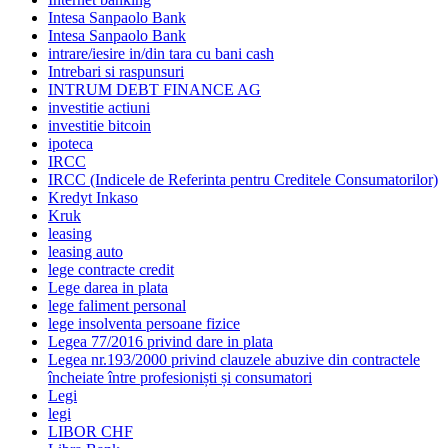
Intesa Sanpaolo Bank
Intesa Sanpaolo Bank
intrare/iesire in/din tara cu bani cash
Intrebari si raspunsuri
INTRUM DEBT FINANCE AG
investitie actiuni
investitie bitcoin
ipoteca
IRCC
IRCC (Indicele de Referinta pentru Creditele Consumatorilor)
Kredyt Inkaso
Kruk
leasing
leasing auto
lege contracte credit
Lege darea in plata
lege faliment personal
lege insolventa persoane fizice
Legea 77/2016 privind dare in plata
Legea nr.193/2000 privind clauzele abuzive din contractele
încheiate între profesioniști și consumatori
Legi
legi
LIBOR CHF