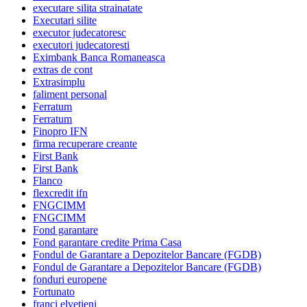
executare silita strainatate
Executari silite
executor judecatoresc
executori judecatoresti
Eximbank Banca Romaneasca
extras de cont
Extrasimplu
faliment personal
Ferratum
Ferratum
Finopro IFN
firma recuperare creante
First Bank
First Bank
Flanco
flexcredit ifn
FNGCIMM
FNGCIMM
Fond garantare
Fond garantare credite Prima Casa
Fondul de Garantare a Depozitelor Bancare (FGDB)
Fondul de Garantare a Depozitelor Bancare (FGDB)
fonduri europene
Fortunato
franci elvetieni