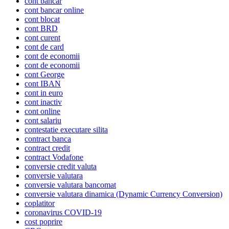
cont bancar
cont bancar online
cont blocat
cont BRD
cont curent
cont de card
cont de economii
cont de economii
cont George
cont IBAN
cont in euro
cont inactiv
cont online
cont salariu
contestatie executare silita
contract banca
contract credit
contract Vodafone
conversie credit valuta
conversie valutara
conversie valutara bancomat
conversie valutara dinamica (Dynamic Currency Conversion)
coplatitor
coronavirus COVID-19
cost poprire