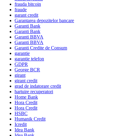
frauda bitcoin
fraude
garant credit
Garantarea depozitelor bancare
Garanti Bank
Garanti Bank
Garanti BBVA
Garanti BBVA
Garanti Credite de Consum
garantie
garantie telefon
GDPR
George BCR
girant
girant credit
grad de indatorare credit
hartuire recuperatori
Home Bank
Hora Credit
Hora Credit
HSBC
Humanik Credit
Icredit
Idea Bank
Idea Bank