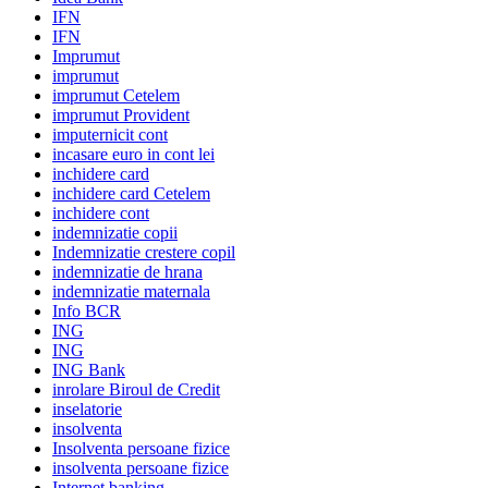
IFN
IFN
Imprumut
imprumut
imprumut Cetelem
imprumut Provident
imputernicit cont
incasare euro in cont lei
inchidere card
inchidere card Cetelem
inchidere cont
indemnizatie copii
Indemnizatie crestere copil
indemnizatie de hrana
indemnizatie maternala
Info BCR
ING
ING
ING Bank
inrolare Biroul de Credit
inselatorie
insolventa
Insolventa persoane fizice
insolventa persoane fizice
Internet banking