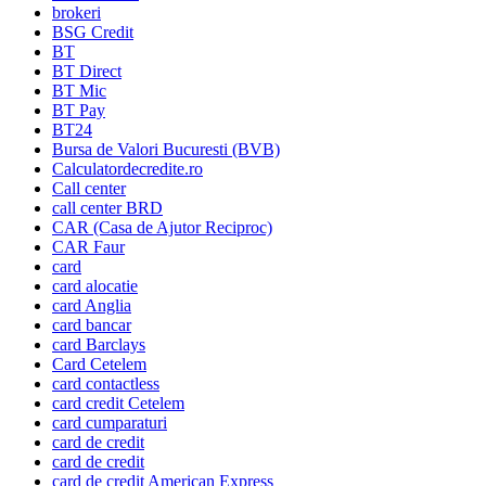
brokeri
BSG Credit
BT
BT Direct
BT Mic
BT Pay
BT24
Bursa de Valori Bucuresti (BVB)
Calculatordecredite.ro
Call center
call center BRD
CAR (Casa de Ajutor Reciproc)
CAR Faur
card
card alocatie
card Anglia
card bancar
card Barclays
Card Cetelem
card contactless
card credit Cetelem
card cumparaturi
card de credit
card de credit
card de credit American Express