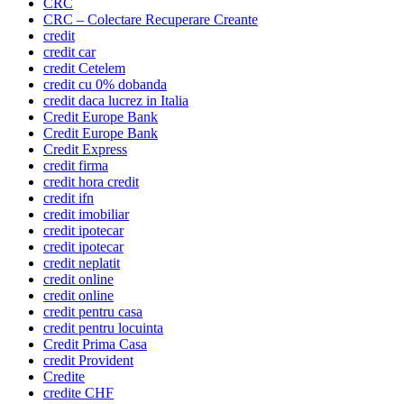
CRC
CRC – Colectare Recuperare Creante
credit
credit car
credit Cetelem
credit cu 0% dobanda
credit daca lucrez in Italia
Credit Europe Bank
Credit Europe Bank
Credit Express
credit firma
credit hora credit
credit ifn
credit imobiliar
credit ipotecar
credit ipotecar
credit neplatit
credit online
credit online
credit pentru casa
credit pentru locuinta
Credit Prima Casa
credit Provident
Credite
credite CHF