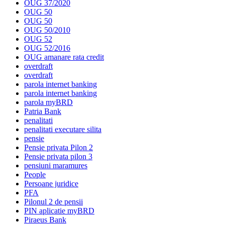
OUG 37/2020
OUG 50
OUG 50
OUG 50/2010
OUG 52
OUG 52/2016
OUG amanare rata credit
overdraft
overdraft
parola internet banking
parola internet banking
parola myBRD
Patria Bank
penalitati
penalitati executare silita
pensie
Pensie privata Pilon 2
Pensie privata pilon 3
pensiuni maramures
People
Persoane juridice
PFA
Pilonul 2 de pensii
PIN aplicatie myBRD
Piraeus Bank