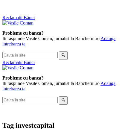
Skip
Reclamații Bănci
to
content
Probleme cu banca?
Iti raspunde Vasile Coman, jurnalist la Bancherul.ro
Adauga
intrebarea ta
Cauta
🔍
in
Reclamații Bănci
site
Probleme cu banca?
Iti raspunde Vasile Coman, jurnalist la Bancherul.ro
Adauga
intrebarea ta
Cauta
🔍
in
site
Tag
investcapital