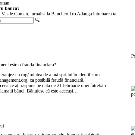
cu banca?
e Vasile Coman, jurnalist la Bancherul.ro
Adauga intrebarea ta
🔍
P
nt este o frauda financiara?
ranjez cu rugămintea de a mă sprijini în identificarea
nagement.org, ca posibilă fraudă financiară,
eea ce ați răspuns pe data de 21 februarie unei întrebări
clamații bănci. Bănuiesc că este aceeași…
sul
n
ement
i raspunsuri
,
bitcoin
,
criptomonede
,
fraude
,
inselatorie
,