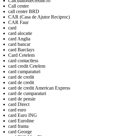
Calculatordecredite.ro
Call center
call center BRD
CAR (Casa de Ajutor Reciproc)
CAR Faur
card
card alocatie
card Anglia
card bancar
card Barclays
Card Cetelem
card contactless
card credit Cetelem
card cumparaturi
card de credit
card de credit
card de credit American Express
card de cumparaturi
card de pensie
card Direct
card euro
card Euro ING
card Euroline
card franta
card George