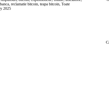
 banca
,
reclamatie bitcoin
,
teapa bitcoin
,
Toate
ry 2025
iara?
C