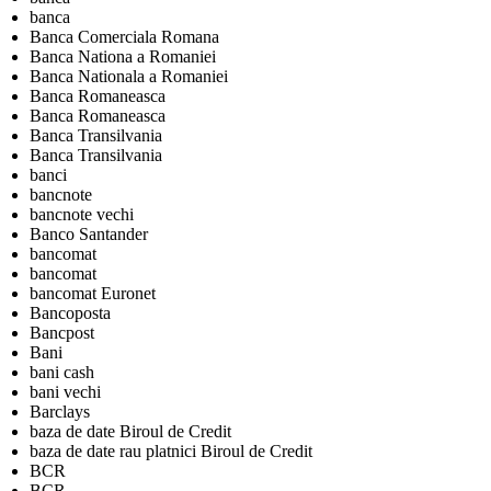
banca
Banca Comerciala Romana
Banca Nationa a Romaniei
Banca Nationala a Romaniei
Banca Romaneasca
Banca Romaneasca
Banca Transilvania
Banca Transilvania
banci
bancnote
bancnote vechi
Banco Santander
bancomat
bancomat
bancomat Euronet
Bancoposta
Bancpost
Bani
bani cash
bani vechi
Barclays
baza de date Biroul de Credit
baza de date rau platnici Biroul de Credit
BCR
BCR