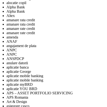
alocatie copil
Alpha Bank
Alpha Bank
Altex
amanare rata credit
amanare rata credit
amanare rate credit
amanare rate credit
amenda
ANAF
angajament de plata
ANPC
ANPC
ANSPDCP
anulare datorii
aplicatie banca
aplicatie George
aplicatie mobile banking
aplicatie mobile banking
aplicatie myBRD
aplicatie YOU BRD
APS – ASSET PORTFOLIO SERVICING
APS Romania
Art & Design
asigurare casco