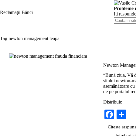
Skip
to
Probleme 
Reclamații Bănci
content
Iti raspund
Cauta
in
site
Tag
newton management teapa
Newton Manageme
“Bună ziua, Vă de
sitului newton-ma
asemănătoare cu c
de pe portalul re
Distribuie
Fa
S
ce
ha
Citeste raspun
Newto
bo
re
Manag
Intrebari s