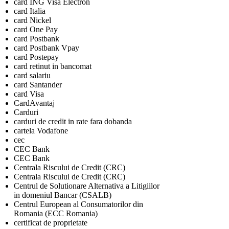
card ING Visa Electron
card Italia
card Nickel
card One Pay
card Postbank
card Postbank Vpay
card Postepay
card retinut in bancomat
card salariu
card Santander
card Visa
CardAvantaj
Carduri
carduri de credit in rate fara dobanda
cartela Vodafone
cec
CEC Bank
CEC Bank
Centrala Riscului de Credit (CRC)
Centrala Riscului de Credit (CRC)
Centrul de Solutionare Alternativa a Litigiilor
in domeniul Bancar (CSALB)
Centrul European al Consumatorilor din
Romania (ECC Romania)
certificat de proprietate