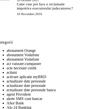
16 October 2021
Catre cine pot face o reclamatie
impotriva executorului judecatoresc?
16 November 2016
ategorii
abonament Orange
abonament Vodafone
abonament Vodafone
act vanzare-cumparare
acte necesare credit
actiuni
activare aplicatie myBRD
actualizare date personale
actualizare date personale
actualizare date personale banca
agent Provident
alerte SMS cont bancar
Alior Bank
Alo 24 Banking