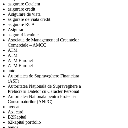
asigurare Cetelem
asigurare credit
Asigurare de viata
asigurare de viata credit
asigurare RCA
Asigurari
asigurari locuinte
Asociatia de Management al Creantelor
Comerciale – AMCC
ATM
ATM
ATM Euronet
ATM Euronet
auto
Autoritatea de Supraveghere Financiara
(ASF)
Autoritatea Naţională de Supraveghere a
Prelucrării Datelor cu Caracter Personal
Autoritatea Nationala pentru Protectia
Consumatorilor (ANPC)
avocat
Axi card
B2Kapital
b2kapital portfolio
banca