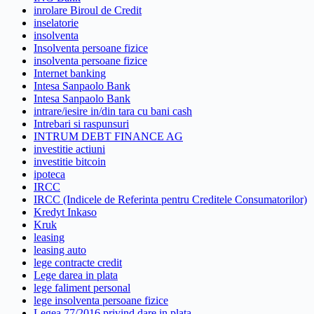
inrolare Biroul de Credit
inselatorie
insolventa
Insolventa persoane fizice
insolventa persoane fizice
Internet banking
Intesa Sanpaolo Bank
Intesa Sanpaolo Bank
intrare/iesire in/din tara cu bani cash
Intrebari si raspunsuri
INTRUM DEBT FINANCE AG
investitie actiuni
investitie bitcoin
ipoteca
IRCC
IRCC (Indicele de Referinta pentru Creditele Consumatorilor)
Kredyt Inkaso
Kruk
leasing
leasing auto
lege contracte credit
Lege darea in plata
lege faliment personal
lege insolventa persoane fizice
Legea 77/2016 privind dare in plata