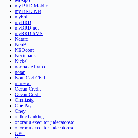
Mozipo
my BRD Mobile
my BRD Net
mybrd
myBRD
myBRD net
myBRD SMS
Nature
NeoBT
NEOcont
Nextebank
Nickel
norma de hrana
notar
Noul Cod Civil
numerar
Ocean Credit
Ocean Credit
Omniasig
One Pay
Oney
online banking
onorariu executor judecatoresc
onorariu executor judecatoresc
OPC