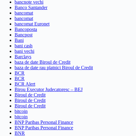
bancnote vechi
Banco Santander
bancomat
bancomat
bancomat Euronet
Bancoposta
Bancpost
Bani
bani cash
bani vechi
Barclays
baza de date Biroul de Credit
baza de date rau platnici Biroul de Credit
BCR
BCR
BCR Alert
Birou Executor Judecatoresc – BEJ
Biroul de Credit
Biroul de Credit
Biroul de Credit
bitcoin
bitcoin
BNP Paribas Personal Finance
BNP Paribas Personal Finance
BNR