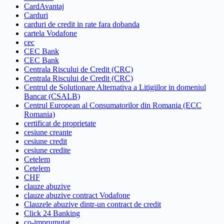
CardAvantaj
Carduri
carduri de credit in rate fara dobanda
cartela Vodafone
cec
CEC Bank
CEC Bank
Centrala Riscului de Credit (CRC)
Centrala Riscului de Credit (CRC)
Centrul de Solutionare Alternativa a Litigiilor in domeniul
Bancar (CSALB)
Centrul European al Consumatorilor din Romania (ECC
Romania)
certificat de proprietate
cesiune creante
cesiune credit
cesiune credite
Cetelem
Cetelem
CHF
clauze abuzive
clauze abuzive contract Vodafone
Clauzele abuzive dintr-un contract de credit
Click 24 Banking
co-imprumutat