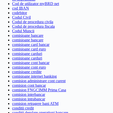
Cod de utilizator myBRD net
cod IBAN
codebitor
Codul Civil
Codul de procedura civila
Codul de procedura fiscala
Codul Muncii
comisioane bancare
comisioane bancare
comisioane card bancar
comisioane card euro
comisioane carduri
comisioane carduri
comisioane cont bancar
comisioane cont euro
comisioane credite
comisioane internet banking
comision administrare cont curent
comision cont bancar
comision FNGCIMM Prima Casa
comision interbancar
comision intrabancar
comision retragere bani ATM
conditii credit
conditii derulare operatiuni bancare