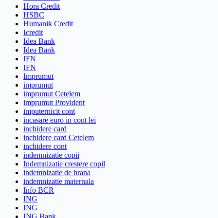
Hora Credit
HSBC
Humanik Credit
Icredit
Idea Bank
Idea Bank
IFN
IFN
Imprumut
imprumut
imprumut Cetelem
imprumut Provident
imputernicit cont
incasare euro in cont lei
inchidere card
inchidere card Cetelem
inchidere cont
indemnizatie copii
Indemnizatie crestere copil
indemnizatie de hrana
indemnizatie maternala
Info BCR
ING
ING
ING Bank