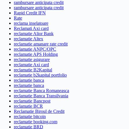
rambursare anticipata credit
rambursare anticipata credit
Rapid Credit IFN
Rate
reclama inselatoare
Reclamati Axi card
reclamatie Alior Bank
reclamatie Altex
reclamatie amanare rate credit
reclamatie ANPC/OPC
reclamatie APS Holding
reclamatie asigurare
reclamatie Axi card
reclamatie B2Kapital
reclamatie b2kapital portfolio
reclamatie banca
reclamatie banca
reclamatie Banca Romaneasca
reclamatie Banca Transilvania
reclamatie Bancpost
reclamatie BCR
Reclamatie Biroul de Credit
reclamatie bitcoin
reclamatie booking.com
reclamatie BRD