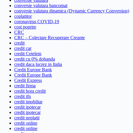
conversie valutara
conversie valutara bancomat
conversie valutara dinamica (Dynamic Currency Conversion)
coplatitor
coronavirus COVID-19
cost poprire
CRC
CRC – Colectare Recuperare Creante
credit
credit car
credit Cetelem
credit cu 0% dobanda
credit daca lucrez in Italia
Credit Europe Bank
Credit Europe Bank
Credit Express
credit firma
credit hora credit
credit ifn
credit imobiliar
credit ipotecar
credit ipotecar
credit neplatit
credit online
credit online