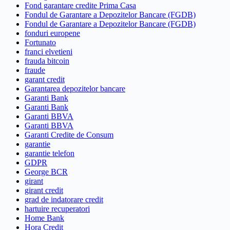
Fond garantare credite Prima Casa
Fondul de Garantare a Depozitelor Bancare (FGDB)
Fondul de Garantare a Depozitelor Bancare (FGDB)
fonduri europene
Fortunato
franci elvetieni
frauda bitcoin
fraude
garant credit
Garantarea depozitelor bancare
Garanti Bank
Garanti Bank
Garanti BBVA
Garanti BBVA
Garanti Credite de Consum
garantie
garantie telefon
GDPR
George BCR
girant
girant credit
grad de indatorare credit
hartuire recuperatori
Home Bank
Hora Credit