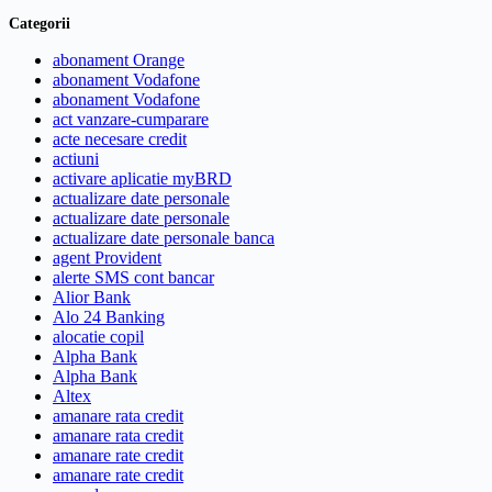
Categorii
abonament Orange
abonament Vodafone
abonament Vodafone
act vanzare-cumparare
acte necesare credit
actiuni
activare aplicatie myBRD
actualizare date personale
actualizare date personale
actualizare date personale banca
agent Provident
alerte SMS cont bancar
Alior Bank
Alo 24 Banking
alocatie copil
Alpha Bank
Alpha Bank
Altex
amanare rata credit
amanare rata credit
amanare rate credit
amanare rate credit