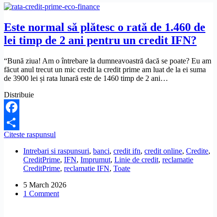
Este normal să plătesc o rată de 1.460 de
lei timp de 2 ani pentru un credit IFN?
“Bună ziua! Am o întrebare la dumneavoastră dacă se poate? Eu am
făcut anul trecut un mic credit la credit prime am luat de la ei suma
de 3900 lei și rata lunară este de 1460 timp de 2 ani…
Distribuie
Facebook
Este
Citeste raspunsul
Share
normal
Intrebari si raspunsuri
,
banci
,
credit ifn
,
credit online
,
Credite
,
să
CreditPrime
,
IFN
,
Imprumut
,
Linie de credit
,
reclamatie
plătesc
CreditPrime
,
reclamatie IFN
,
Toate
o
rată
5 March 2026
de
1 Comment
1.460
de
lei