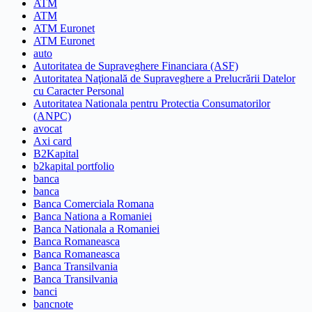
ATM
ATM
ATM Euronet
ATM Euronet
auto
Autoritatea de Supraveghere Financiara (ASF)
Autoritatea Naţională de Supraveghere a Prelucrării Datelor
cu Caracter Personal
Autoritatea Nationala pentru Protectia Consumatorilor
(ANPC)
avocat
Axi card
B2Kapital
b2kapital portfolio
banca
banca
Banca Comerciala Romana
Banca Nationa a Romaniei
Banca Nationala a Romaniei
Banca Romaneasca
Banca Romaneasca
Banca Transilvania
Banca Transilvania
banci
bancnote