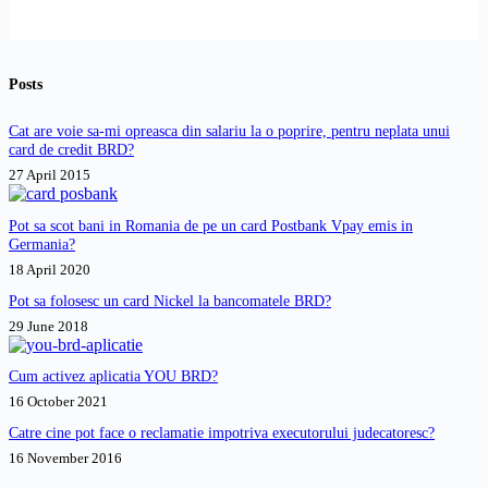
timp
de
2
ani
Posts
pentru
un
credit
Cat are voie sa-mi opreasca din salariu la o poprire, pentru neplata unui
IFN?
card de credit BRD?
27 April 2015
Pot sa scot bani in Romania de pe un card Postbank Vpay emis in
Germania?
18 April 2020
Pot sa folosesc un card Nickel la bancomatele BRD?
29 June 2018
Cum activez aplicatia YOU BRD?
16 October 2021
Catre cine pot face o reclamatie impotriva executorului judecatoresc?
16 November 2016