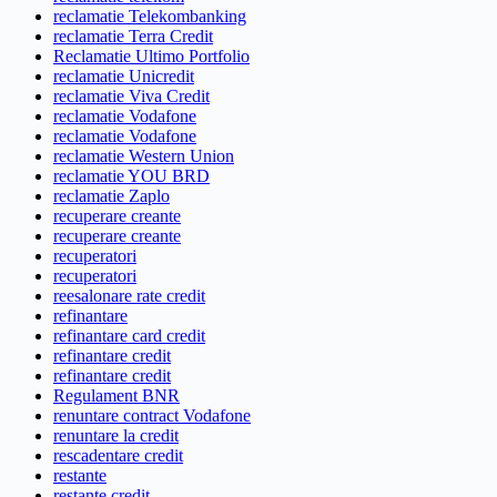
reclamatie Telekombanking
reclamatie Terra Credit
Reclamatie Ultimo Portfolio
reclamatie Unicredit
reclamatie Viva Credit
reclamatie Vodafone
reclamatie Vodafone
reclamatie Western Union
reclamatie YOU BRD
reclamatie Zaplo
recuperare creante
recuperare creante
recuperatori
recuperatori
reesalonare rate credit
refinantare
refinantare card credit
refinantare credit
refinantare credit
Regulament BNR
renuntare contract Vodafone
renuntare la credit
rescadentare credit
restante
restante credit