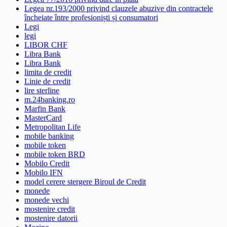
Legea nr.193/2000 privind clauzele abuzive din contractele
încheiate între profesioniști și consumatori
Legi
legi
LIBOR CHF
Libra Bank
Libra Bank
limita de credit
Linie de credit
lire sterline
m.24banking.ro
Marfin Bank
MasterCard
Metropolitan Life
mobile banking
mobile token
mobile token BRD
Mobilo Credit
Mobilo IFN
model cerere stergere Biroul de Credit
monede
monede vechi
mostenire credit
mostenire datorii