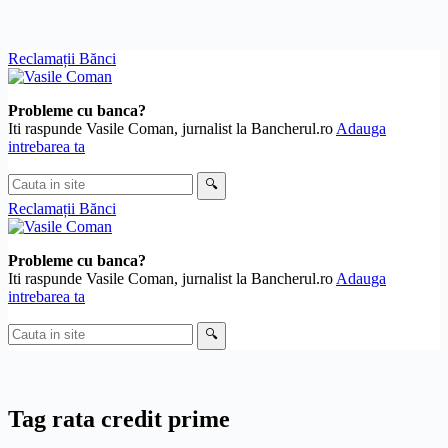
Skip
Reclamații Bănci
to
content
Probleme cu banca?
Iti raspunde Vasile Coman, jurnalist la Bancherul.ro
Adauga
intrebarea ta
Cauta
🔍
in
Reclamații Bănci
site
Probleme cu banca?
Iti raspunde Vasile Coman, jurnalist la Bancherul.ro
Adauga
intrebarea ta
Cauta
🔍
in
site
Tag
rata credit prime