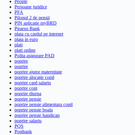
People
Persoane juridice
PFA
Pilonul 2 de pensii
PIN aplicatie myBRD
Piraeus Bank
plata cu cardul pe internet
plata in euro
plati
plati online
Polita asigurare PAD
poprire
poprire
poprire ajutor maternitate
poprire alocatie copil
poprire card salariu
poprire cont
poprire diurna
poprire pensie
poprire pensie alimentara copil
poprire pensie boala
poprire pensie handicap
poprire salariu
POS
Postbank