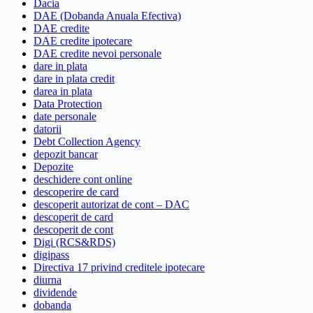
Dacia
DAE (Dobanda Anuala Efectiva)
DAE credite
DAE credite ipotecare
DAE credite nevoi personale
dare in plata
dare in plata credit
darea in plata
Data Protection
date personale
datorii
Debt Collection Agency
depozit bancar
Depozite
deschidere cont online
descoperire de card
descoperit autorizat de cont – DAC
descoperit de card
descoperit de cont
Digi (RCS&RDS)
digipass
Directiva 17 privind creditele ipotecare
diurna
dividende
dobanda