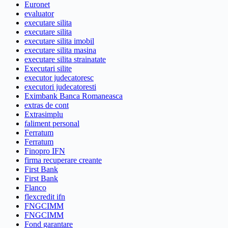
Euronet
evaluator
executare silita
executare silita
executare silita imobil
executare silita masina
executare silita strainatate
Executari silite
executor judecatoresc
executori judecatoresti
Eximbank Banca Romaneasca
extras de cont
Extrasimplu
faliment personal
Ferratum
Ferratum
Finopro IFN
firma recuperare creante
First Bank
First Bank
Flanco
flexcredit ifn
FNGCIMM
FNGCIMM
Fond garantare