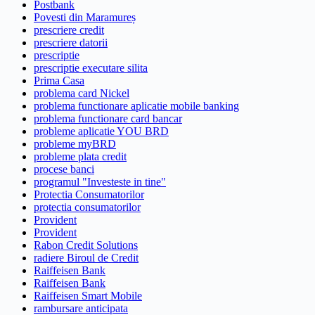
Postbank
Povesti din Maramureș
prescriere credit
prescriere datorii
prescriptie
prescriptie executare silita
Prima Casa
problema card Nickel
problema functionare aplicatie mobile banking
problema functionare card bancar
probleme aplicatie YOU BRD
probleme myBRD
probleme plata credit
procese banci
programul "Investeste in tine"
Protectia Consumatorilor
protectia consumatorilor
Provident
Provident
Rabon Credit Solutions
radiere Biroul de Credit
Raiffeisen Bank
Raiffeisen Bank
Raiffeisen Smart Mobile
rambursare anticipata