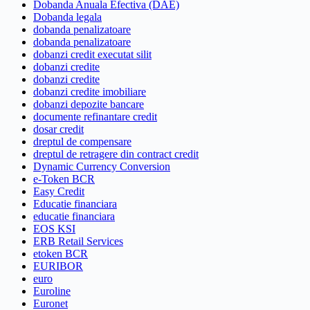
Dobanda Anuala Efectiva (DAE)
Dobanda legala
dobanda penalizatoare
dobanda penalizatoare
dobanzi credit executat silit
dobanzi credite
dobanzi credite
dobanzi credite imobiliare
dobanzi depozite bancare
documente refinantare credit
dosar credit
dreptul de compensare
dreptul de retragere din contract credit
Dynamic Currency Conversion
e-Token BCR
Easy Credit
Educatie financiara
educatie financiara
EOS KSI
ERB Retail Services
etoken BCR
EURIBOR
euro
Euroline
Euronet