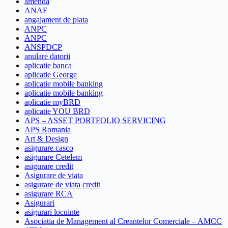
amenda
ANAF
angajament de plata
ANPC
ANPC
ANSPDCP
anulare datorii
aplicatie banca
aplicatie George
aplicatie mobile banking
aplicatie mobile banking
aplicatie myBRD
aplicatie YOU BRD
APS – ASSET PORTFOLIO SERVICING
APS Romania
Art & Design
asigurare casco
asigurare Cetelem
asigurare credit
Asigurare de viata
asigurare de viata credit
asigurare RCA
Asigurari
asigurari locuinte
Asociatia de Management al Creantelor Comerciale – AMCC