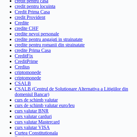
credit pentru casa
credit pentru locuinta
Credit Prima Casa
credit Provident
Credite
credite CHF
credite nevoi personale
credite pentru angajati in strainatate
credite pentru romanii din strainatate
credite Prima Casa
CreditFix
CreditPrime
Credius
criptomonede
criptomonede
CSALB
CSALB (Centrul de Solutionare Alternativa a Litigiilor din
domeniul Bancar)
curs de schimb valutar
curs de schimb valutar euro/leu
curs valutar BNR
curs valutar carduri
curs valutar Mastercard
curs valutar VISA
Curtea Constitutionala