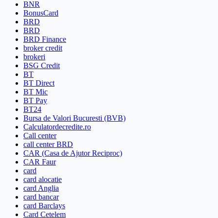
BNR
BonusCard
BRD
BRD
BRD Finance
broker credit
brokeri
BSG Credit
BT
BT Direct
BT Mic
BT Pay
BT24
Bursa de Valori Bucuresti (BVB)
Calculatordecredite.ro
Call center
call center BRD
CAR (Casa de Ajutor Reciproc)
CAR Faur
card
card alocatie
card Anglia
card bancar
card Barclays
Card Cetelem