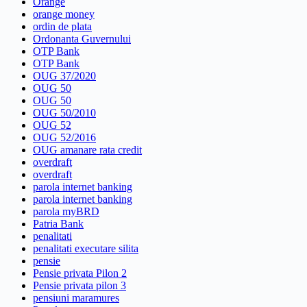
Orange
orange money
ordin de plata
Ordonanta Guvernului
OTP Bank
OTP Bank
OUG 37/2020
OUG 50
OUG 50
OUG 50/2010
OUG 52
OUG 52/2016
OUG amanare rata credit
overdraft
overdraft
parola internet banking
parola internet banking
parola myBRD
Patria Bank
penalitati
penalitati executare silita
pensie
Pensie privata Pilon 2
Pensie privata pilon 3
pensiuni maramures