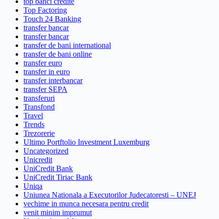
top banci credite
Top Factoring
Touch 24 Banking
transfer bancar
transfer bancar
transfer de bani international
transfer de bani online
transfer euro
transfer in euro
transfer interbancar
transfer SEPA
transferuri
Transfond
Travel
Trends
Trezorerie
Ultimo Portftolio Investment Luxemburg
Uncategorized
Unicredit
UniCredit Bank
UniCredit Tiriac Bank
Uniqa
Uniunea Nationala a Executorilor Judecatoresti – UNEJ
vechime in munca necesara pentru credit
venit minim imprumut