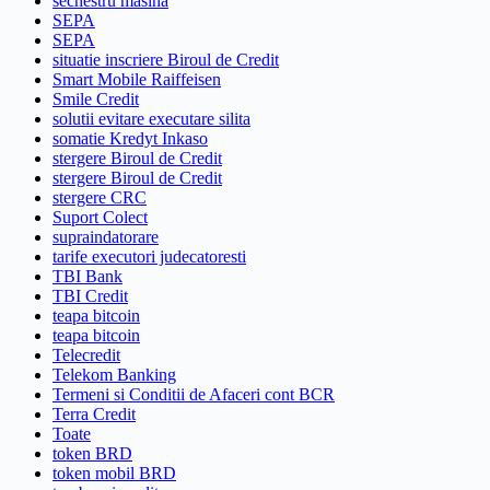
sechestru masina
SEPA
SEPA
situatie inscriere Biroul de Credit
Smart Mobile Raiffeisen
Smile Credit
solutii evitare executare silita
somatie Kredyt Inkaso
stergere Biroul de Credit
stergere Biroul de Credit
stergere CRC
Suport Colect
supraindatorare
tarife executori judecatoresti
TBI Bank
TBI Credit
teapa bitcoin
teapa bitcoin
Telecredit
Telekom Banking
Termeni si Conditii de Afaceri cont BCR
Terra Credit
Toate
token BRD
token mobil BRD