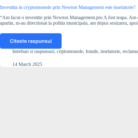
Investitia in cryptomonede prin Newton Management este inselatorie?
“Am facut o investitie prin Newton Management.pro A fost teapa. Am dep
apartin, m-au directionat la politia municipala, am depus sesizarea, apoi
Citeste raspunsul
Investitia
in
Intrebari si raspunsuri
,
criptomonede
,
fraude
,
inselatorie
,
reclama
cryptomonede
prin
14 March 2025
Newton
Management
este
inselatorie?