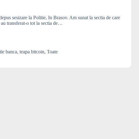
us sesizare la Politie, In Brasov. Am sunat la sectia de care
 au transferat-o tot la sectia de…
tie banca
,
teapa bitcoin
,
Toate