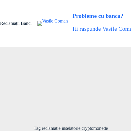
Skip
to
content
Probleme cu banca?
Reclamații Bănci
Iti raspunde Vasile Coma
Tag
reclamatie inselatorie cryptomonede