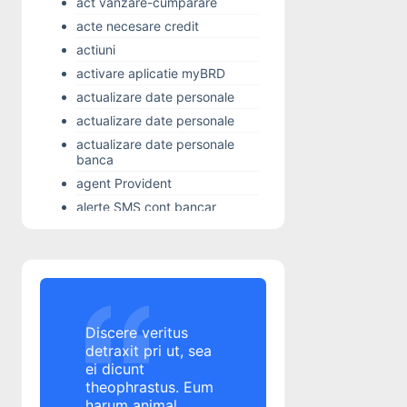
act vanzare-cumparare
acte necesare credit
actiuni
activare aplicatie myBRD
actualizare date personale
actualizare date personale
actualizare date personale
banca
agent Provident
alerte SMS cont bancar
Alior Bank
Alo 24 Banking
alocatie copil
Alpha Bank
Alpha Bank
Discere veritus
Altex
detraxit pri ut, sea
ei dicunt
amanare rata credit
theophrastus. Eum
amanare rata credit
harum animal