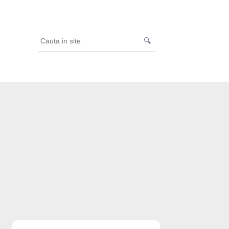
🔍
Cauta
in
site