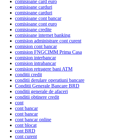
comisioane card euro
comisioane carduri
comisioane carduri
comisioane cont bancar
comisioane cont euro
comisioane credite
comisioane internet banking
comision administrare cont curent
comision cont bancar
comision FNGCIMM Prima Casa
comision interbancar
comision intrabancar
comision retragere bani ATM
conditii credit
conditii derulare operatiuni bancare
Conditii Generale Bancare BRD
conditii generale de afaceri
conditii obtinere credit
cont
cont bancar
cont bancar
cont bancar online
cont blocat
cont BRD
cont curent