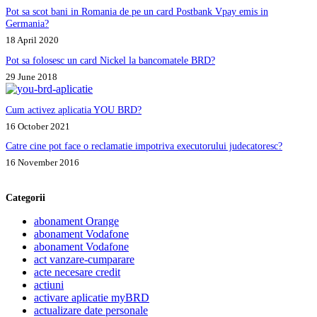
Pot sa scot bani in Romania de pe un card Postbank Vpay emis in
Germania?
18 April 2020
Pot sa folosesc un card Nickel la bancomatele BRD?
29 June 2018
Cum activez aplicatia YOU BRD?
16 October 2021
Catre cine pot face o reclamatie impotriva executorului judecatoresc?
16 November 2016
Categorii
abonament Orange
abonament Vodafone
abonament Vodafone
act vanzare-cumparare
acte necesare credit
actiuni
activare aplicatie myBRD
actualizare date personale