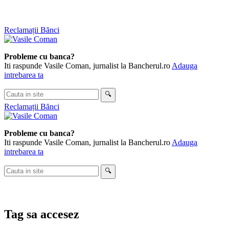
Skip
Reclamații Bănci
to
content
Probleme cu banca?
Iti raspunde Vasile Coman, jurnalist la Bancherul.ro
Adauga
intrebarea ta
Cauta
🔍
in
Reclamații Bănci
site
Probleme cu banca?
Iti raspunde Vasile Coman, jurnalist la Bancherul.ro
Adauga
intrebarea ta
Cauta
🔍
in
site
Tag
sa accesez