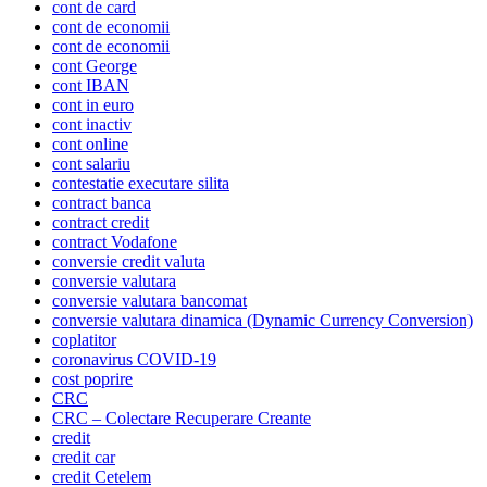
cont de card
cont de economii
cont de economii
cont George
cont IBAN
cont in euro
cont inactiv
cont online
cont salariu
contestatie executare silita
contract banca
contract credit
contract Vodafone
conversie credit valuta
conversie valutara
conversie valutara bancomat
conversie valutara dinamica (Dynamic Currency Conversion)
coplatitor
coronavirus COVID-19
cost poprire
CRC
CRC – Colectare Recuperare Creante
credit
credit car
credit Cetelem