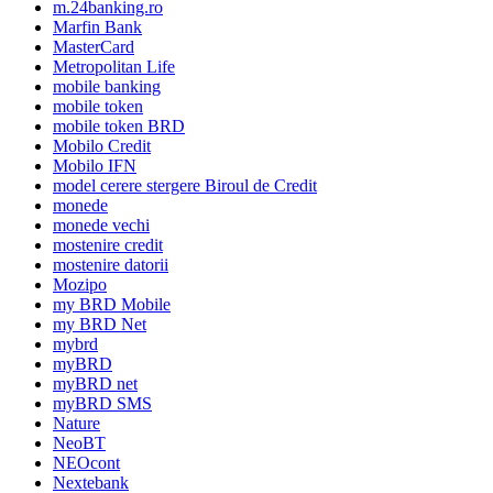
m.24banking.ro
Marfin Bank
MasterCard
Metropolitan Life
mobile banking
mobile token
mobile token BRD
Mobilo Credit
Mobilo IFN
model cerere stergere Biroul de Credit
monede
monede vechi
mostenire credit
mostenire datorii
Mozipo
my BRD Mobile
my BRD Net
mybrd
myBRD
myBRD net
myBRD SMS
Nature
NeoBT
NEOcont
Nextebank