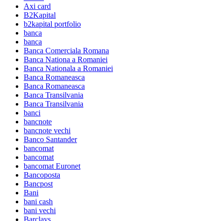
Axi card
B2Kapital
b2kapital portfolio
banca
banca
Banca Comerciala Romana
Banca Nationa a Romaniei
Banca Nationala a Romaniei
Banca Romaneasca
Banca Romaneasca
Banca Transilvania
Banca Transilvania
banci
bancnote
bancnote vechi
Banco Santander
bancomat
bancomat
bancomat Euronet
Bancoposta
Bancpost
Bani
bani cash
bani vechi
Barclays