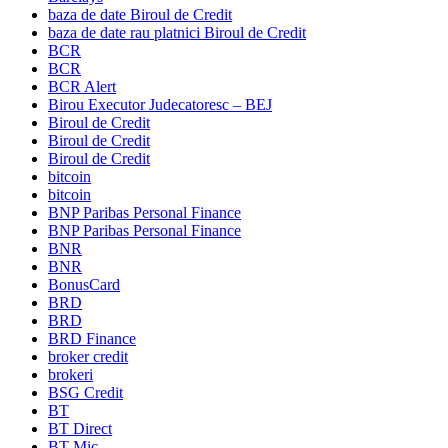
baza de date Biroul de Credit
baza de date rau platnici Biroul de Credit
BCR
BCR
BCR Alert
Birou Executor Judecatoresc – BEJ
Biroul de Credit
Biroul de Credit
Biroul de Credit
bitcoin
bitcoin
BNP Paribas Personal Finance
BNP Paribas Personal Finance
BNR
BNR
BonusCard
BRD
BRD
BRD Finance
broker credit
brokeri
BSG Credit
BT
BT Direct
BT Mic