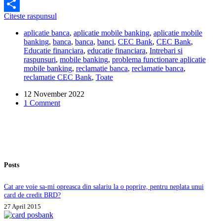
Facebook
Nu
Citeste raspunsul
Share
pot
aplicatie banca
,
aplicatie mobile banking
,
aplicatie mobile
sa
banking
,
banca
,
banca
,
banci
,
CEC Bank
,
CEC Bank
,
accesez
Educatie financiara
,
educatie financiara
,
Intrebari si
aplicatia
raspunsuri
,
mobile banking
,
problema functionare aplicatie
CEC
mobile banking
,
reclamatie banca
,
reclamatie banca
,
Bank.
reclamatie CEC Bank
,
Toate
Care
e
12 November 2022
problema?
1 Comment
Posts
Cat are voie sa-mi opreasca din salariu la o poprire, pentru neplata unui
card de credit BRD?
27 April 2015