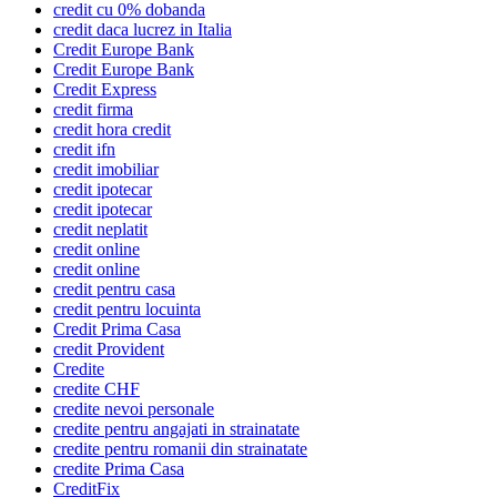
credit cu 0% dobanda
credit daca lucrez in Italia
Credit Europe Bank
Credit Europe Bank
Credit Express
credit firma
credit hora credit
credit ifn
credit imobiliar
credit ipotecar
credit ipotecar
credit neplatit
credit online
credit online
credit pentru casa
credit pentru locuinta
Credit Prima Casa
credit Provident
Credite
credite CHF
credite nevoi personale
credite pentru angajati in strainatate
credite pentru romanii din strainatate
credite Prima Casa
CreditFix