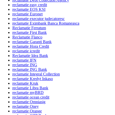
reclamatie Debt Collection Agency
reclamatie easy credit
reclamatie EOS KSI
reclamatie Euronet
reclamatie executor judecatoresc
reclamatie Eximbank Banca Romaneasca
Reclamatie Ferratum
reclamatie First Bank
Reclamatie Flanco
reclamatie Garanti Bank
reclamatie Hora Credit
reclamatie icredit
Reclamatie Idea Bank
reclamatie IFN
reclamatie ING
reclamatie ING Bank
reclamatie Integral Collection
reclamatie Kredyt Inkaso
reclamatie Kruk
reclamatie Libra Bank
reclamatie myBRD
reclamatie ocean credit
reclamatie Omniasig
reclamatie Oney
reclamatie Orange