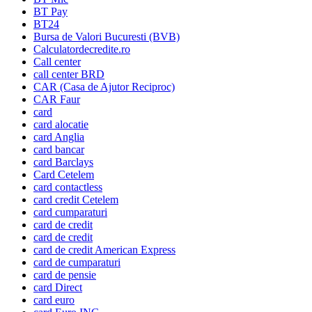
BT Pay
BT24
Bursa de Valori Bucuresti (BVB)
Calculatordecredite.ro
Call center
call center BRD
CAR (Casa de Ajutor Reciproc)
CAR Faur
card
card alocatie
card Anglia
card bancar
card Barclays
Card Cetelem
card contactless
card credit Cetelem
card cumparaturi
card de credit
card de credit
card de credit American Express
card de cumparaturi
card de pensie
card Direct
card euro