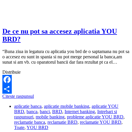
De ce nu pot sa accesez aplicatia YOU
BRD?
“Buna ziua in legatura cu aplicatia you brd de o saptamana nu pot sa
o accesez eu sunt in spania si nu pot merge personal la banca,am
sunat si am vb. cu oparatorul bancii dar fara rezultat pt ca el…
Distribuie
Facebook
De
Citeste raspunsul
Share
ce
aplicatie banca
,
aplicatie mobile banking
,
aplicatie YOU
nu
BRD
,
banca
,
banci
,
BRD
,
Internet banking
,
Intrebari si
pot
raspunsuri
,
mobile banking
,
probleme aplicatie YOU BRD
,
sa
reclamatie banca
,
reclamatie BRD
,
reclamatie YOU BRD
,
accesez
Toate
,
YOU BRD
aplicatia