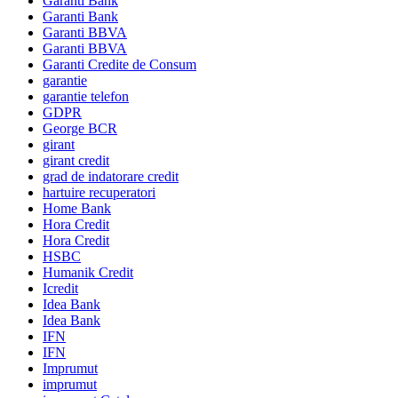
Garanti Bank
Garanti Bank
Garanti BBVA
Garanti BBVA
Garanti Credite de Consum
garantie
garantie telefon
GDPR
George BCR
girant
girant credit
grad de indatorare credit
hartuire recuperatori
Home Bank
Hora Credit
Hora Credit
HSBC
Humanik Credit
Icredit
Idea Bank
Idea Bank
IFN
IFN
Imprumut
imprumut