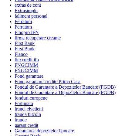
extras de cont
Extrasimplu
faliment personal
Ferratum
Ferratum
Finopro IFN
firma recuperare creante
First Bank
First Bank
Flanco
flexcredit ifn
FNGCIMM
FNGCIMM
Fond garantare
Fond garantare credite Prima Casa
Fondul de Garantare a Depozitelor Bancare (FGDB)
Fondul de Garantare a Depozitelor Bancare (FGDB)
fonduri europene
Fortunato
franci elvetieni
frauda bitcoin
fraude
garant credit
Garantarea depozitelor bancare