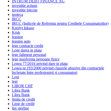
INTRUM DEBT FINANCE AG
investitie actiuni
investitie bitcoin
ipoteca
IRCC
IRCC (Indicele de Referinta pentru Creditele Consumatorilor)
Kredyt Inkaso
Kruk
leasing
leasing auto
lege contracte credit
Lege darea in plata
lege faliment personal
lege insolventa persoane fizice
Legea 77/2016 privind dare in plata
Legea nr.193/2000 privind clauzele abuzive din contractele
încheiate între profesioniști și consumatori
Legi
legi
LIBOR CHF
Libra Bank
Libra Bank
limita de credit
Linie de credit
lire sterline