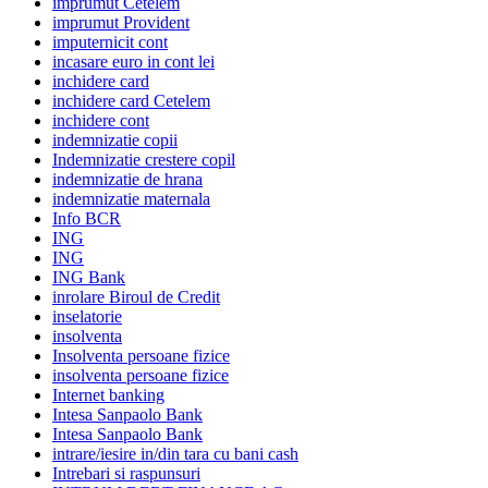
imprumut Cetelem
imprumut Provident
imputernicit cont
incasare euro in cont lei
inchidere card
inchidere card Cetelem
inchidere cont
indemnizatie copii
Indemnizatie crestere copil
indemnizatie de hrana
indemnizatie maternala
Info BCR
ING
ING
ING Bank
inrolare Biroul de Credit
inselatorie
insolventa
Insolventa persoane fizice
insolventa persoane fizice
Internet banking
Intesa Sanpaolo Bank
Intesa Sanpaolo Bank
intrare/iesire in/din tara cu bani cash
Intrebari si raspunsuri