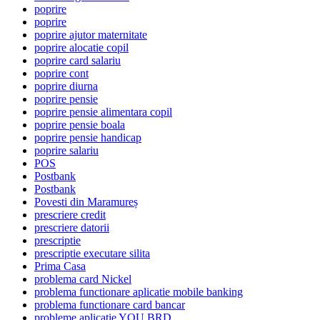
poprire
poprire
poprire ajutor maternitate
poprire alocatie copil
poprire card salariu
poprire cont
poprire diurna
poprire pensie
poprire pensie alimentara copil
poprire pensie boala
poprire pensie handicap
poprire salariu
POS
Postbank
Postbank
Povesti din Maramureș
prescriere credit
prescriere datorii
prescriptie
prescriptie executare silita
Prima Casa
problema card Nickel
problema functionare aplicatie mobile banking
problema functionare card bancar
probleme aplicatie YOU BRD