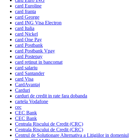
card Euro ING
card Euroline
card franta
card George
card ING Visa Electron
card Italia
card Nickel
card One Pay
card Postbank
card Postbank Vpay
card Postepay
card retinut in bancomat
card salariu
card Santander
card Visa
CardAvantaj
Carduri
carduri de credit in rate fara dobanda
cartela Vodafone
cec
CEC Bank
CEC Bank
Centrala Riscului de Credit (CRC)
Centrala Riscului de Credit (CRC)
Centrul de Solutionare Alternativa a Litigiilor in domeniul