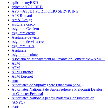
aplicatie myBRD
aplicatie YOU BRD
APS – ASSET PORTFOLIO SERVICING
APS Romania
Art & Design
asigurare casco
asigurare Cetelem
asigurare credit
Asigurare de viata
asigurare de viata credit
asigurare RCA
Asigurari
asigurari locuinte
Asociatia de Management al Creantelor Comerciale – AMCC
ATM
ATM
ATM Euronet
ATM Euronet
auto
Autoritatea de Supraveghere Financiara (ASF)
Autoritatea Naţională de Supraveghere a Prelucrării Datelor
cu Caracter Personal
Autoritatea Nationala pentru Protectia Consumatorilor
(ANPC)
avocat