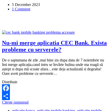
YOU
5 December 2023
BRD?
1 Comment
Nu-mi merge aplicatia CEC Bank. Exista
probleme cu serverele?
De o saptamana de zile ,mai bine zis dupa data de 7 noiembrie nu
îmi merge aplicația,cand intru se învârte bulina unde ma roagă să
aștept si dupa mă scoate afara…este deja actualizată si degeaba!
Oare aveti probleme cu serverele…
Distribuie
Facebook
Nu-
Citeste raspunsul
Share
mi
aplicatie banca
,
aplicatie mobile banking
,
aplicatie mobile
merge