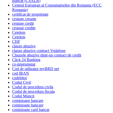
Bancar (CSALB)
Centrul European al Consumatorilor din Romania (ECC
Romania)
certificat de proprietate
cesiune creante
cesiune credit
cesiune credite
Cetelem
Cetelem
CHF
clauze abuzive
clauze abuzive contract Vodafone
Clauzele abuzive dintr-un contract de credit
Click 24 Banking
co-imprumutat
Cod de utilizator myBRD net
cod IBAN
codebitor
Codul Civil
Codul de procedura civila
Codul de procedura fiscala
Codul Muncii
comisioane bancare
comisioane bancare
comisioane card bancar