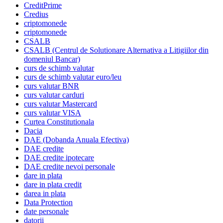
CreditPrime
Credius
criptomonede
criptomonede
CSALB
CSALB (Centrul de Solutionare Alternativa a Litigiilor din
domeniul Bancar)
curs de schimb valutar
curs de schimb valutar euro/leu
curs valutar BNR
curs valutar carduri
curs valutar Mastercard
curs valutar VISA
Curtea Constitutionala
Dacia
DAE (Dobanda Anuala Efectiva)
DAE credite
DAE credite ipotecare
DAE credite nevoi personale
dare in plata
dare in plata credit
darea in plata
Data Protection
date personale
datorii