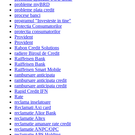
probleme myBRD
probleme plata credit
procese banci
programul "Investeste in tine"
Protectia Consumatorilor
protectia consumatorilor
Provident
Provident
Rabon Credit Solutions
radiere Biroul de Credit
Raiffeisen Bank
Raiffeisen Bank
Raiffeisen Smart Mobile
rambursare anticipata
rambursare anticipata credit
rambursare anticipata credit
Rapid Credit IFN
Rate
reclama inselatoare
Reclamati Axi card
reclamatie Alior Bank
reclamatie Altex
reclamatie amanare rate credit
reclamatie ANPC/OPC
reclamatie APS Holding