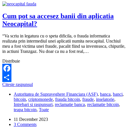
Cum pot sa accesez banii din aplicatia
Neocapital?
“Va scriu in legatura cu o speta dificila, o frauda informatica
realizata prin intermediul unei aplicatii numita neocapital. Unchiul
meu a fost victima unei fraude, pacalit fiind sa investeasca, chipurile,
in actiuni Tranzgaz. Nu doar ca nu a fost real,…
Distribuie
Facebook
Cum
Citeste raspunsul
Share
pot
Autoritatea de Supraveghere Financiara (ASF)
,
banca
,
banci
,
sa
bitcoin
,
criptomonede
,
frauda bitcoin
,
fraude
,
inselatorie
,
accesez
Intrebari si raspunsuri
,
reclamatie banca
,
reclamatie bitcoin
,
banii
teapa bitcoin
,
Toate
din
aplicatia
11 December 2023
Neocapital?
3 Comments