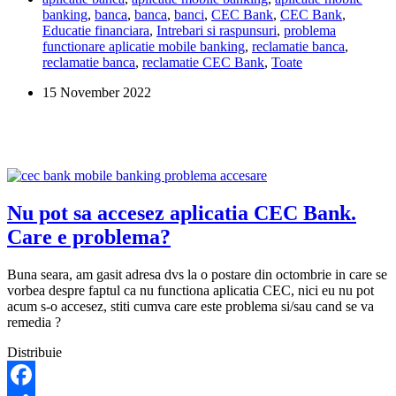
banking
,
banca
,
banca
,
banci
,
CEC Bank
,
CEC Bank
,
aplicatia
Educatie financiara
,
Intrebari si raspunsuri
,
problema
CEC
functionare aplicatie mobile banking
,
reclamatie banca
,
Bank.
reclamatie banca
,
reclamatie CEC Bank
,
Toate
Exista
probleme
15 November 2022
cu
serverele?
Nu pot sa accesez aplicatia CEC Bank.
Care e problema?
Buna seara, am gasit adresa dvs la o postare din octombrie in care se
vorbea despre faptul ca nu functiona aplicatia CEC, nici eu nu pot
acum s-o accesez, stiti cumva care este problema si/sau cand se va
remedia ?
Distribuie