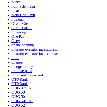
Nickel
norma de hrana
notar
Noul Cod Civil
numerar
Ocean Credit
Ocean Credit
Omniasig
One Pay
Oney
online banking
onorariu executor judecatoresc
onorariu executor judecatoresc
OPC
Orange
orange money
ordin de plata
Ordonanta Guvernului
OTP Bank
OTP Bank
OUG 37/2020
OUG 50
OUG 50
OUG 50/2010
OUG 52