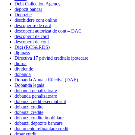
Debt Collection Agency
depozit bancar
Depozite
deschidere cont online
descoperire de card
descoperit autorizat de cont – DAC
descoperit de card
descoperit de cont
Digi (RCS&RDS)
digipass
Directiva 17 privind creditele ipotecare
diurna
dividende
dobanda
Dobanda Anuala Efectiva (DAE)
Dobanda legala
dobanda penalizatoare
dobanda penalizatoare
dobanzi credit executat silit
dobanzi credite
dobanzi credite
dobanzi credite imobiliare
dobanzi depozite bancare
documente refinantare credit
dosar credit