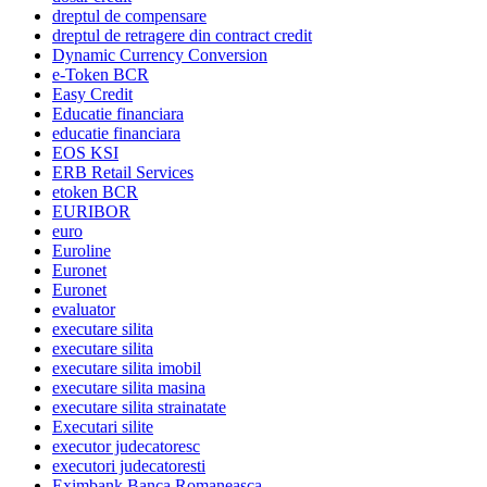
dreptul de compensare
dreptul de retragere din contract credit
Dynamic Currency Conversion
e-Token BCR
Easy Credit
Educatie financiara
educatie financiara
EOS KSI
ERB Retail Services
etoken BCR
EURIBOR
euro
Euroline
Euronet
Euronet
evaluator
executare silita
executare silita
executare silita imobil
executare silita masina
executare silita strainatate
Executari silite
executor judecatoresc
executori judecatoresti
Eximbank Banca Romaneasca