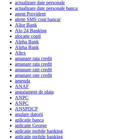
actualizare date personale
actualizare date personale banca
agent Provident
alerte SMS cont bancar
Alior Bank
Alo 24 Banking
alocatie copil
Alpha Bank
Alpha Bank
Altex
amanare rata credit
amanare rata credit
amanare rate credit
amanare rate credit
amenda
ANAF
angajament de plata
ANPC
ANPC
ANSPDCP
anulare datorii
aplicatie banca
aplicatie George
aplicatie mobile banking
aplicatie mobile banking