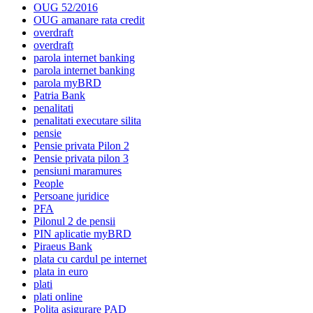
OUG 52/2016
OUG amanare rata credit
overdraft
overdraft
parola internet banking
parola internet banking
parola myBRD
Patria Bank
penalitati
penalitati executare silita
pensie
Pensie privata Pilon 2
Pensie privata pilon 3
pensiuni maramures
People
Persoane juridice
PFA
Pilonul 2 de pensii
PIN aplicatie myBRD
Piraeus Bank
plata cu cardul pe internet
plata in euro
plati
plati online
Polita asigurare PAD