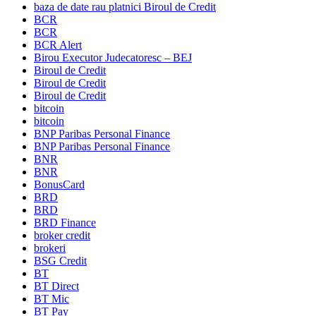
baza de date rau platnici Biroul de Credit
BCR
BCR
BCR Alert
Birou Executor Judecatoresc – BEJ
Biroul de Credit
Biroul de Credit
Biroul de Credit
bitcoin
bitcoin
BNP Paribas Personal Finance
BNP Paribas Personal Finance
BNR
BNR
BonusCard
BRD
BRD
BRD Finance
broker credit
brokeri
BSG Credit
BT
BT Direct
BT Mic
BT Pay