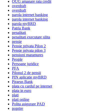
OUG amanare rata credit
overdraft
overdraft
parola internet banking
parola internet banking
parola myBRD
Patria Bank
penalitati
penalitati executare silita
pensie
Pensie privata Pilon 2
Pensie privata pilon 3
pensiuni maramures
People
Persoane juridice
PFA
Pilonul 2 de pensii
PIN aplicatie myBRD
Piraeus Bank
plata cu cardul pe internet
plata in euro
plati
plati online
Polita asigurare PAD
poprire