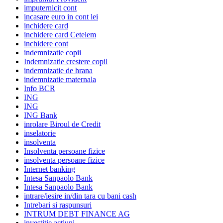
imputernicit cont
incasare euro in cont lei
inchidere card
inchidere card Cetelem
inchidere cont
indemnizatie copii
Indemnizatie crestere copil
indemnizatie de hrana
indemnizatie maternala
Info BCR
ING
ING
ING Bank
inrolare Biroul de Credit
inselatorie
insolventa
Insolventa persoane fizice
insolventa persoane fizice
Internet banking
Intesa Sanpaolo Bank
Intesa Sanpaolo Bank
intrare/iesire in/din tara cu bani cash
Intrebari si raspunsuri
INTRUM DEBT FINANCE AG
investitie actiuni