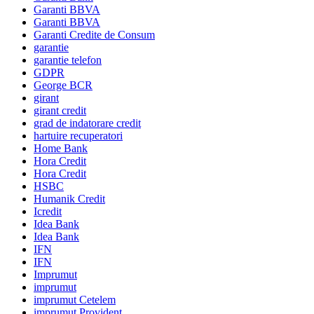
Garanti BBVA
Garanti BBVA
Garanti Credite de Consum
garantie
garantie telefon
GDPR
George BCR
girant
girant credit
grad de indatorare credit
hartuire recuperatori
Home Bank
Hora Credit
Hora Credit
HSBC
Humanik Credit
Icredit
Idea Bank
Idea Bank
IFN
IFN
Imprumut
imprumut
imprumut Cetelem
imprumut Provident