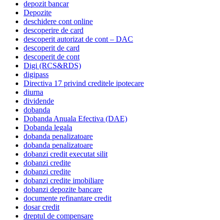
depozit bancar
Depozite
deschidere cont online
descoperire de card
descoperit autorizat de cont – DAC
descoperit de card
descoperit de cont
Digi (RCS&RDS)
digipass
Directiva 17 privind creditele ipotecare
diurna
dividende
dobanda
Dobanda Anuala Efectiva (DAE)
Dobanda legala
dobanda penalizatoare
dobanda penalizatoare
dobanzi credit executat silit
dobanzi credite
dobanzi credite
dobanzi credite imobiliare
dobanzi depozite bancare
documente refinantare credit
dosar credit
dreptul de compensare