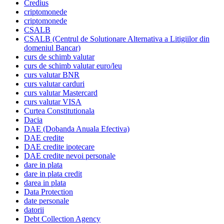
Credius
criptomonede
criptomonede
CSALB
CSALB (Centrul de Solutionare Alternativa a Litigiilor din
domeniul Bancar)
curs de schimb valutar
curs de schimb valutar euro/leu
curs valutar BNR
curs valutar carduri
curs valutar Mastercard
curs valutar VISA
Curtea Constitutionala
Dacia
DAE (Dobanda Anuala Efectiva)
DAE credite
DAE credite ipotecare
DAE credite nevoi personale
dare in plata
dare in plata credit
darea in plata
Data Protection
date personale
datorii
Debt Collection Agency