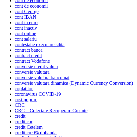
cont de economii
cont de economii
cont George
cont IBAN
cont in euro
cont inactiv
cont online
cont salariu
contestatie executare silita
contract banca
contract credit
contract Vodafone
conversie credit valuta
conversie valutara
conversie valutara bancomat
conversie valutara dinamica (Dynamic Currency Conversion)
coplatitor
coronavirus COVID-19
cost poprire
CRC
CRC – Colectare Recuperare Creante
credit
credit car
credit Cetelem
credit cu 0% dobanda