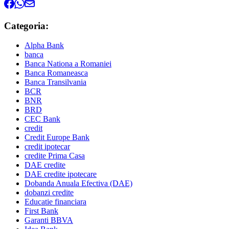
Categoria:
Alpha Bank
banca
Banca Nationa a Romaniei
Banca Romaneasca
Banca Transilvania
BCR
BNR
BRD
CEC Bank
credit
Credit Europe Bank
credit ipotecar
credite Prima Casa
DAE credite
DAE credite ipotecare
Dobanda Anuala Efectiva (DAE)
dobanzi credite
Educatie financiara
First Bank
Garanti BBVA