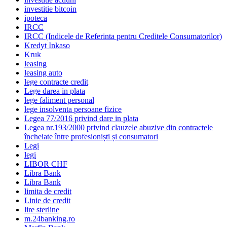
investitie bitcoin
ipoteca
IRCC
IRCC (Indicele de Referinta pentru Creditele Consumatorilor)
Kredyt Inkaso
Kruk
leasing
leasing auto
lege contracte credit
Lege darea in plata
lege faliment personal
lege insolventa persoane fizice
Legea 77/2016 privind dare in plata
Legea nr.193/2000 privind clauzele abuzive din contractele
încheiate între profesioniști și consumatori
Legi
legi
LIBOR CHF
Libra Bank
Libra Bank
limita de credit
Linie de credit
lire sterline
m.24banking.ro