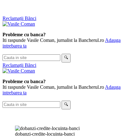
Skip
Reclamații Bănci
to
content
Probleme cu banca?
Iti raspunde Vasile Coman, jurnalist la Bancherul.ro
Adauga
intrebarea ta
Cauta
🔍
in
Reclamații Bănci
site
Probleme cu banca?
Iti raspunde Vasile Coman, jurnalist la Bancherul.ro
Adauga
intrebarea ta
Cauta
🔍
in
site
dobanzi-credite-locuinta-banci