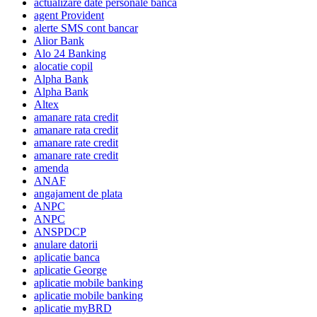
actualizare date personale banca
agent Provident
alerte SMS cont bancar
Alior Bank
Alo 24 Banking
alocatie copil
Alpha Bank
Alpha Bank
Altex
amanare rata credit
amanare rata credit
amanare rate credit
amanare rate credit
amenda
ANAF
angajament de plata
ANPC
ANPC
ANSPDCP
anulare datorii
aplicatie banca
aplicatie George
aplicatie mobile banking
aplicatie mobile banking
aplicatie myBRD