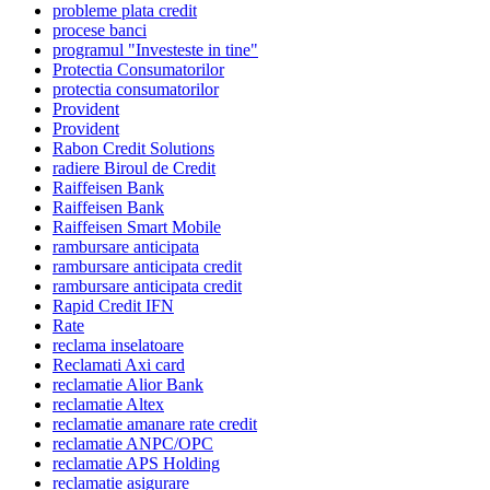
probleme plata credit
procese banci
programul "Investeste in tine"
Protectia Consumatorilor
protectia consumatorilor
Provident
Provident
Rabon Credit Solutions
radiere Biroul de Credit
Raiffeisen Bank
Raiffeisen Bank
Raiffeisen Smart Mobile
rambursare anticipata
rambursare anticipata credit
rambursare anticipata credit
Rapid Credit IFN
Rate
reclama inselatoare
Reclamati Axi card
reclamatie Alior Bank
reclamatie Altex
reclamatie amanare rate credit
reclamatie ANPC/OPC
reclamatie APS Holding
reclamatie asigurare