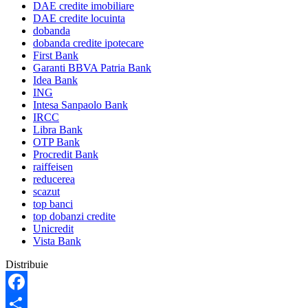
DAE credite imobiliare
DAE credite locuinta
dobanda
dobanda credite ipotecare
First Bank
Garanti BBVA Patria Bank
Idea Bank
ING
Intesa Sanpaolo Bank
IRCC
Libra Bank
OTP Bank
Procredit Bank
raiffeisen
reducerea
scazut
top banci
top dobanzi credite
Unicredit
Vista Bank
Distribuie
Facebook