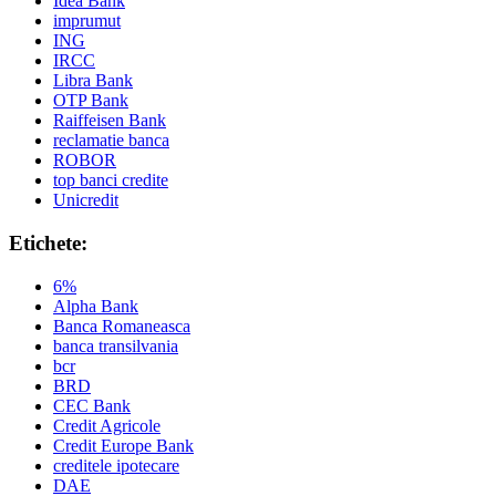
Idea Bank
imprumut
ING
IRCC
Libra Bank
OTP Bank
Raiffeisen Bank
reclamatie banca
ROBOR
top banci credite
Unicredit
Etichete:
6%
Alpha Bank
Banca Romaneasca
banca transilvania
bcr
BRD
CEC Bank
Credit Agricole
Credit Europe Bank
creditele ipotecare
DAE