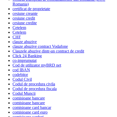
Romania)
certificat de proprietate
cesiune creante
cesiune credit
cesiune credite
Cetelem
Cetelem
CHF
clauze abuzive
clauze abuzive contract Vodafone
Clauzele abuzive dintr-un contract de credit
Click 24 Banking
co-imprumutat
Cod de utilizator myBRD net
cod IBAN
codebitor
Codul Civil
Codul de procedura civila
Codul de procedura fiscala
Codul Muncii
comisioane bancare
comisioane bancare
comisioane card bancar
comisioane card euro
comisioane carduri