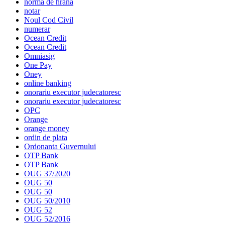
norma de hrana
notar
Noul Cod Civil
numerar
Ocean Credit
Ocean Credit
Omniasig
One Pay
Oney
online banking
onorariu executor judecatoresc
onorariu executor judecatoresc
OPC
Orange
orange money
ordin de plata
Ordonanta Guvernului
OTP Bank
OTP Bank
OUG 37/2020
OUG 50
OUG 50
OUG 50/2010
OUG 52
OUG 52/2016