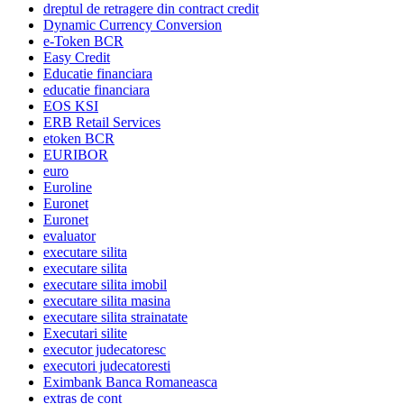
dreptul de retragere din contract credit
Dynamic Currency Conversion
e-Token BCR
Easy Credit
Educatie financiara
educatie financiara
EOS KSI
ERB Retail Services
etoken BCR
EURIBOR
euro
Euroline
Euronet
Euronet
evaluator
executare silita
executare silita
executare silita imobil
executare silita masina
executare silita strainatate
Executari silite
executor judecatoresc
executori judecatoresti
Eximbank Banca Romaneasca
extras de cont