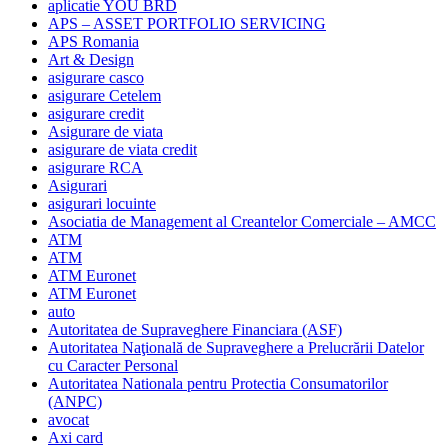
aplicatie YOU BRD
APS – ASSET PORTFOLIO SERVICING
APS Romania
Art & Design
asigurare casco
asigurare Cetelem
asigurare credit
Asigurare de viata
asigurare de viata credit
asigurare RCA
Asigurari
asigurari locuinte
Asociatia de Management al Creantelor Comerciale – AMCC
ATM
ATM
ATM Euronet
ATM Euronet
auto
Autoritatea de Supraveghere Financiara (ASF)
Autoritatea Naţională de Supraveghere a Prelucrării Datelor
cu Caracter Personal
Autoritatea Nationala pentru Protectia Consumatorilor
(ANPC)
avocat
Axi card