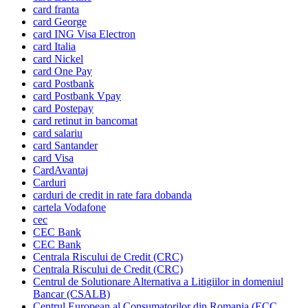
card franta
card George
card ING Visa Electron
card Italia
card Nickel
card One Pay
card Postbank
card Postbank Vpay
card Postepay
card retinut in bancomat
card salariu
card Santander
card Visa
CardAvantaj
Carduri
carduri de credit in rate fara dobanda
cartela Vodafone
cec
CEC Bank
CEC Bank
Centrala Riscului de Credit (CRC)
Centrala Riscului de Credit (CRC)
Centrul de Solutionare Alternativa a Litigiilor in domeniul
Bancar (CSALB)
Centrul European al Consumatorilor din Romania (ECC