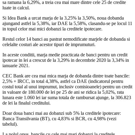
sa ramana la 6,29%, a treia cea mai mare dintre cele 25 de credite
luate in calcul.
Si Idea Bank a urcat marja de la 3,25% la 3,50%, noua dobanda
ajungand astfel la 5,38%, iar DAE la 5,58%, clasandu-se pe locul 11
in topul celor mai mici dobanzi la creditele ipotecare.
Restul celor 14 banci au pastrat nemodificate marjele de dobanda si
celelalte costuri ale acestor tipuri de imprumuturi.
In aceste conditii, marja medie practicata de banci pentru un credit
ipotecar in lei a crescut de la 3,29% in decembrie 2020 la 3,34% in
ianuarie 2021.
CEC Bank are cea mai mica marja de dobanda dintre toate bancile:
2,5% + IRCC, in total 4,38%, astfel ca DAE (indicatorul pentru
costul total al unui imprumut, inclusiv comisioanele) pentru un credit
in valoare de 180.000 de lei pe 25 de ani se ridica la 5,02%, rata
lunara este 1.060 lei iar suma totala de rambursat ajunge, la 306.823
de lei la finalul creditului.
Doar doua banci mai au dobanzi sub 5% la creditele ipotecare:
Banca Transilvania (BT), cu 4,83% si BCR, cu 4,98% (vezi
tabelul).
La polul opus, bancile cu cele mai mari dobanzi la creditele