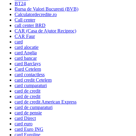
BT24
Bursa de Valori Bucuresti (BVB)
Calculatordecredite.ro
Call center
call center BRD
CAR (Casa de Ajutor Reciproc)
CAR Faur
card
card alocatie
card Anglia
card bancar
card Barclays
Card Cetelem
card contactless
card credit Cetelem
card cumparaturi
card de credit
card de credit
card de credit American Express
card de cumparaturi
card de pensie
card Direct
card euro
card Euro ING
card Euroline