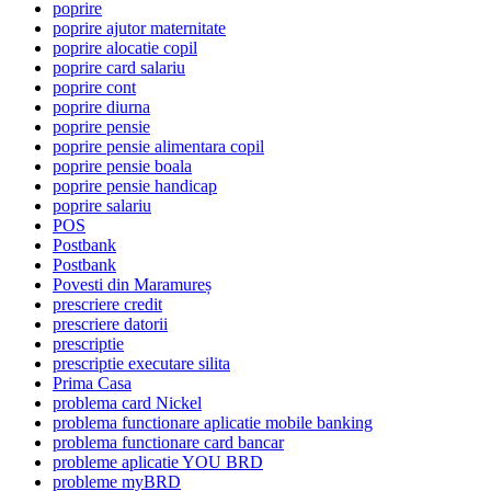
poprire
poprire ajutor maternitate
poprire alocatie copil
poprire card salariu
poprire cont
poprire diurna
poprire pensie
poprire pensie alimentara copil
poprire pensie boala
poprire pensie handicap
poprire salariu
POS
Postbank
Postbank
Povesti din Maramureș
prescriere credit
prescriere datorii
prescriptie
prescriptie executare silita
Prima Casa
problema card Nickel
problema functionare aplicatie mobile banking
problema functionare card bancar
probleme aplicatie YOU BRD
probleme myBRD