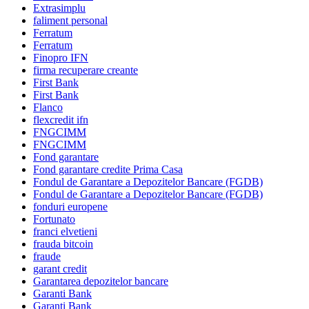
Extrasimplu
faliment personal
Ferratum
Ferratum
Finopro IFN
firma recuperare creante
First Bank
First Bank
Flanco
flexcredit ifn
FNGCIMM
FNGCIMM
Fond garantare
Fond garantare credite Prima Casa
Fondul de Garantare a Depozitelor Bancare (FGDB)
Fondul de Garantare a Depozitelor Bancare (FGDB)
fonduri europene
Fortunato
franci elvetieni
frauda bitcoin
fraude
garant credit
Garantarea depozitelor bancare
Garanti Bank
Garanti Bank