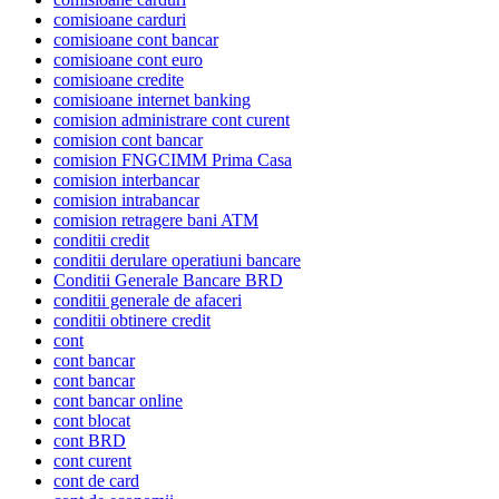
comisioane carduri
comisioane cont bancar
comisioane cont euro
comisioane credite
comisioane internet banking
comision administrare cont curent
comision cont bancar
comision FNGCIMM Prima Casa
comision interbancar
comision intrabancar
comision retragere bani ATM
conditii credit
conditii derulare operatiuni bancare
Conditii Generale Bancare BRD
conditii generale de afaceri
conditii obtinere credit
cont
cont bancar
cont bancar
cont bancar online
cont blocat
cont BRD
cont curent
cont de card