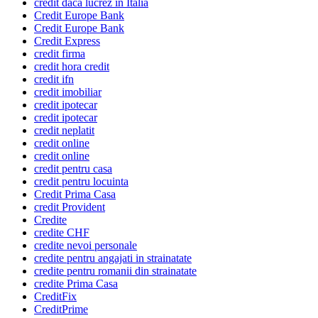
credit daca lucrez in Italia
Credit Europe Bank
Credit Europe Bank
Credit Express
credit firma
credit hora credit
credit ifn
credit imobiliar
credit ipotecar
credit ipotecar
credit neplatit
credit online
credit online
credit pentru casa
credit pentru locuinta
Credit Prima Casa
credit Provident
Credite
credite CHF
credite nevoi personale
credite pentru angajati in strainatate
credite pentru romanii din strainatate
credite Prima Casa
CreditFix
CreditPrime