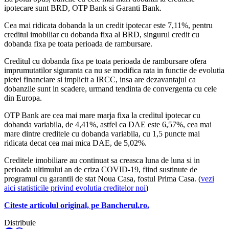
ipotecare sunt BRD, OTP Bank si Garanti Bank.
Cea mai ridicata dobanda la un credit ipotecar este 7,11%, pentru
creditul imobiliar cu dobanda fixa al BRD, singurul credit cu
dobanda fixa pe toata perioada de rambursare.
Creditul cu dobanda fixa pe toata perioada de rambursare ofera
imprumutatilor siguranta ca nu se modifica rata in functie de evolutia
pietei financiare si implicit a IRCC, insa are dezavantajul ca
dobanzile sunt in scadere, urmand tendinta de convergenta cu cele
din Europa.
OTP Bank are cea mai mare marja fixa la creditul ipotecar cu
dobanda variabila, de 4,41%, astfel ca DAE este 6,57%, cea mai
mare dintre creditele cu dobanda variabila, cu 1,5 puncte mai
ridicata decat cea mai mica DAE, de 5,02%.
Creditele imobiliare au continuat sa creasca luna de luna si in
perioada ultimului an de criza COVID-19, fiind sustinute de
programul cu garantii de stat Noua Casa, fostul Prima Casa. (
vezi
aici statisticile privind evolutia creditelor noi
)
Citeste articolul original, pe Bancherul.ro.
Distribuie