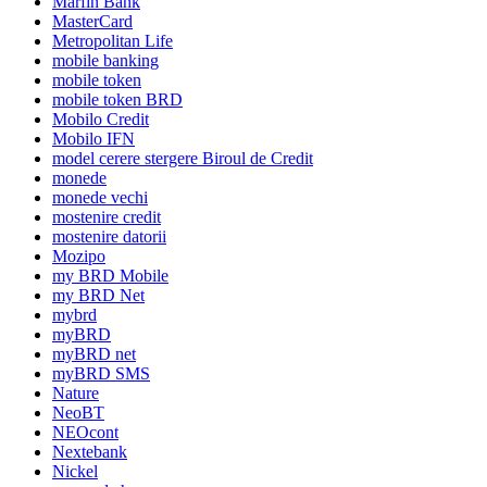
Marfin Bank
MasterCard
Metropolitan Life
mobile banking
mobile token
mobile token BRD
Mobilo Credit
Mobilo IFN
model cerere stergere Biroul de Credit
monede
monede vechi
mostenire credit
mostenire datorii
Mozipo
my BRD Mobile
my BRD Net
mybrd
myBRD
myBRD net
myBRD SMS
Nature
NeoBT
NEOcont
Nextebank
Nickel