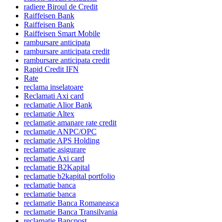
radiere Biroul de Credit
Raiffeisen Bank
Raiffeisen Bank
Raiffeisen Smart Mobile
rambursare anticipata
rambursare anticipata credit
rambursare anticipata credit
Rapid Credit IFN
Rate
reclama inselatoare
Reclamati Axi card
reclamatie Alior Bank
reclamatie Altex
reclamatie amanare rate credit
reclamatie ANPC/OPC
reclamatie APS Holding
reclamatie asigurare
reclamatie Axi card
reclamatie B2Kapital
reclamatie b2kapital portfolio
reclamatie banca
reclamatie banca
reclamatie Banca Romaneasca
reclamatie Banca Transilvania
reclamatie Bancpost