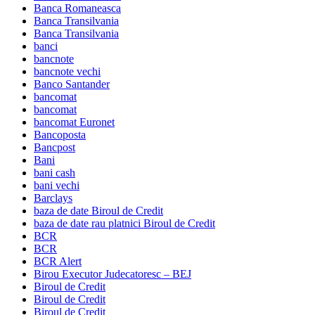
Banca Romaneasca
Banca Transilvania
Banca Transilvania
banci
bancnote
bancnote vechi
Banco Santander
bancomat
bancomat
bancomat Euronet
Bancoposta
Bancpost
Bani
bani cash
bani vechi
Barclays
baza de date Biroul de Credit
baza de date rau platnici Biroul de Credit
BCR
BCR
BCR Alert
Birou Executor Judecatoresc – BEJ
Biroul de Credit
Biroul de Credit
Biroul de Credit