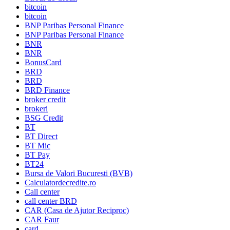
bitcoin
bitcoin
BNP Paribas Personal Finance
BNP Paribas Personal Finance
BNR
BNR
BonusCard
BRD
BRD
BRD Finance
broker credit
brokeri
BSG Credit
BT
BT Direct
BT Mic
BT Pay
BT24
Bursa de Valori Bucuresti (BVB)
Calculatordecredite.ro
Call center
call center BRD
CAR (Casa de Ajutor Reciproc)
CAR Faur
card