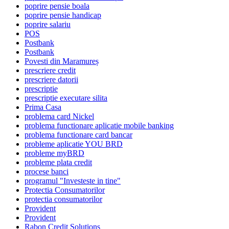
poprire pensie boala
poprire pensie handicap
poprire salariu
POS
Postbank
Postbank
Povesti din Maramureș
prescriere credit
prescriere datorii
prescriptie
prescriptie executare silita
Prima Casa
problema card Nickel
problema functionare aplicatie mobile banking
problema functionare card bancar
probleme aplicatie YOU BRD
probleme myBRD
probleme plata credit
procese banci
programul "Investeste in tine"
Protectia Consumatorilor
protectia consumatorilor
Provident
Provident
Rabon Credit Solutions