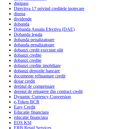
digipass
Directiva 17 privind creditele ipotecare
diurna
dividende
dobanda
Dobanda Anuala Efectiva (DAE)
Dobanda legala
dobanda penalizatoare
dobanda penalizatoare
dobanzi credit executat silit
dobanzi credite
dobanzi credite
dobanzi credite imobiliare
dobanzi depozite bancare
documente refinantare credit
dosar credit
dreptul de compensare
dreptul de retragere din contract credit
Dynamic Currency Conversion
e-Token BCR
Easy Credit
Educatie financiara
educatie financiara
EOS KSI
ERB Retail Services