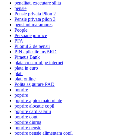
penalitati executare silita
pensie
Pensie privata Pilon 2
Pensie privata pilon 3
pensiuni maramures
People
Persoane juridice
PFA
Pilonul 2 de pensii
PIN aplicatie myBRD
Piraeus Bank
plata cu cardul pe internet
plata in euro
plati
plati online
Polita asigurare PAD
poprire
poprire
poprire ajutor maternitate
poprire alocatie copil
poprire card salariu
poprire cont
poprire diurna
poprire pensie
poprire pensie alimentara copil