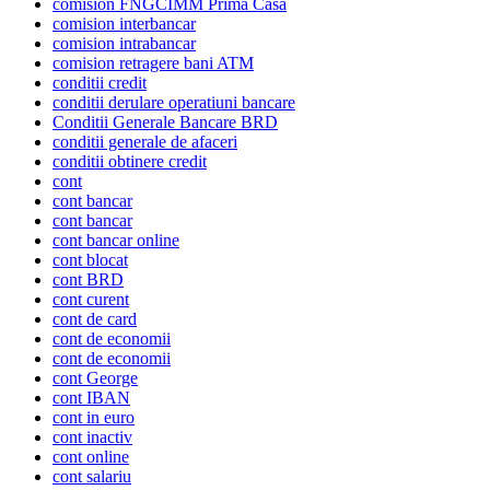
comision FNGCIMM Prima Casa
comision interbancar
comision intrabancar
comision retragere bani ATM
conditii credit
conditii derulare operatiuni bancare
Conditii Generale Bancare BRD
conditii generale de afaceri
conditii obtinere credit
cont
cont bancar
cont bancar
cont bancar online
cont blocat
cont BRD
cont curent
cont de card
cont de economii
cont de economii
cont George
cont IBAN
cont in euro
cont inactiv
cont online
cont salariu