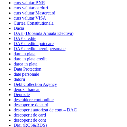
curs valutar BNR
curs valutar carduri
curs valutar Mastercard
curs valutar VISA
Curtea Constitutionala
Dacia
DAE (Dobanda Anuala Efectiva)
DAE credite
DAE credite ipotecare
DAE credite nevoi personale
dare in plata
dare in plata credit
darea in plata
Data Protection
date personale
datorii
Debt Collection Agency
depozit bancar
Depozite
deschidere cont online
descoperire de card
descoperit autorizat de cont – DAC
descoperit de card
descoperit de cont
Digi (RCS&RDS)