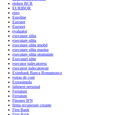
etoken BCR
EURIBOR
euro
Euroline
Euronet
Euronet
evaluator
executare silita
executare silita
executare silita imobil
executare silita masina
executare silita strainatate
Executari silite
executor judecatoresc
executori judecatoresti
Eximbank Banca Romaneasca
extras de cont
Extrasimplu
faliment personal
Ferratum
Ferratum
Finopro IFN
firma recuperare creante
First Bank
First Bank