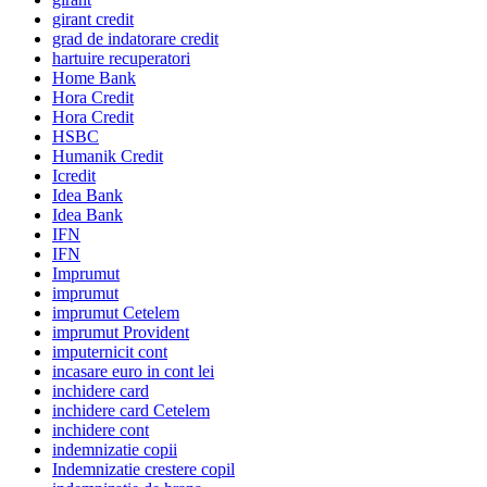
girant credit
grad de indatorare credit
hartuire recuperatori
Home Bank
Hora Credit
Hora Credit
HSBC
Humanik Credit
Icredit
Idea Bank
Idea Bank
IFN
IFN
Imprumut
imprumut
imprumut Cetelem
imprumut Provident
imputernicit cont
incasare euro in cont lei
inchidere card
inchidere card Cetelem
inchidere cont
indemnizatie copii
Indemnizatie crestere copil