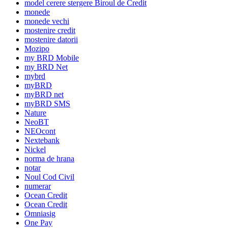
model cerere stergere Biroul de Credit
monede
monede vechi
mostenire credit
mostenire datorii
Mozipo
my BRD Mobile
my BRD Net
mybrd
myBRD
myBRD net
myBRD SMS
Nature
NeoBT
NEOcont
Nextebank
Nickel
norma de hrana
notar
Noul Cod Civil
numerar
Ocean Credit
Ocean Credit
Omniasig
One Pay