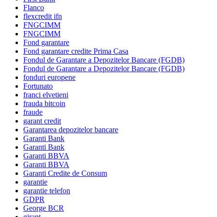
Flanco
flexcredit ifn
FNGCIMM
FNGCIMM
Fond garantare
Fond garantare credite Prima Casa
Fondul de Garantare a Depozitelor Bancare (FGDB)
Fondul de Garantare a Depozitelor Bancare (FGDB)
fonduri europene
Fortunato
franci elvetieni
frauda bitcoin
fraude
garant credit
Garantarea depozitelor bancare
Garanti Bank
Garanti Bank
Garanti BBVA
Garanti BBVA
Garanti Credite de Consum
garantie
garantie telefon
GDPR
George BCR
girant