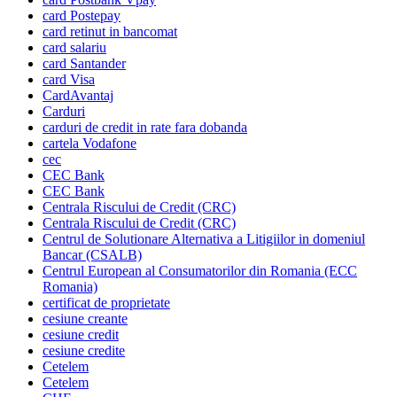
card Postepay
card retinut in bancomat
card salariu
card Santander
card Visa
CardAvantaj
Carduri
carduri de credit in rate fara dobanda
cartela Vodafone
cec
CEC Bank
CEC Bank
Centrala Riscului de Credit (CRC)
Centrala Riscului de Credit (CRC)
Centrul de Solutionare Alternativa a Litigiilor in domeniul
Bancar (CSALB)
Centrul European al Consumatorilor din Romania (ECC
Romania)
certificat de proprietate
cesiune creante
cesiune credit
cesiune credite
Cetelem
Cetelem