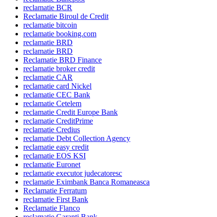
reclamatie BCR
Reclamatie Biroul de Credit
reclamatie bitcoin
reclamatie booking.com
reclamatie BRD
reclamatie BRD
Reclamatie BRD Finance
reclamatie broker credit
reclamatie CAR
reclamatie card Nickel
reclamatie CEC Bank
reclamatie Cetelem
reclamatie Credit Europe Bank
reclamatie CreditPrime
reclamatie Credius
reclamatie Debt Collection Agency
reclamatie easy credit
reclamatie EOS KSI
reclamatie Euronet
reclamatie executor judecatoresc
reclamatie Eximbank Banca Romaneasca
Reclamatie Ferratum
reclamatie First Bank
Reclamatie Flanco
reclamatie Garanti Bank