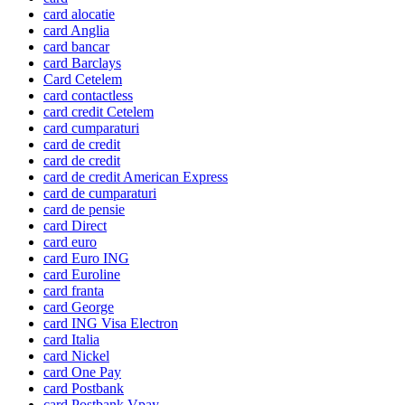
card alocatie
card Anglia
card bancar
card Barclays
Card Cetelem
card contactless
card credit Cetelem
card cumparaturi
card de credit
card de credit
card de credit American Express
card de cumparaturi
card de pensie
card Direct
card euro
card Euro ING
card Euroline
card franta
card George
card ING Visa Electron
card Italia
card Nickel
card One Pay
card Postbank
card Postbank Vpay