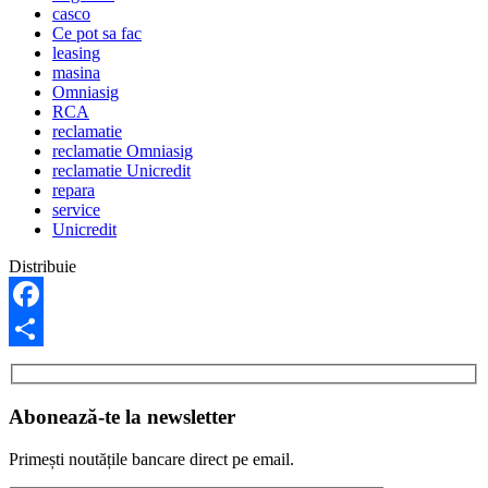
casco
Ce pot sa fac
leasing
masina
Omniasig
RCA
reclamatie
reclamatie Omniasig
reclamatie Unicredit
repara
service
Unicredit
Distribuie
Facebook
Partajează
Abonează-te la newsletter
Primești noutățile bancare direct pe email.