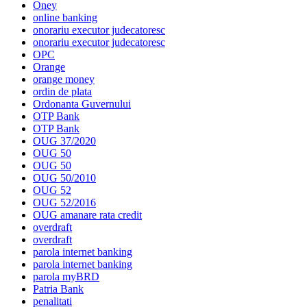
Oney
online banking
onorariu executor judecatoresc
onorariu executor judecatoresc
OPC
Orange
orange money
ordin de plata
Ordonanta Guvernului
OTP Bank
OTP Bank
OUG 37/2020
OUG 50
OUG 50
OUG 50/2010
OUG 52
OUG 52/2016
OUG amanare rata credit
overdraft
overdraft
parola internet banking
parola internet banking
parola myBRD
Patria Bank
penalitati