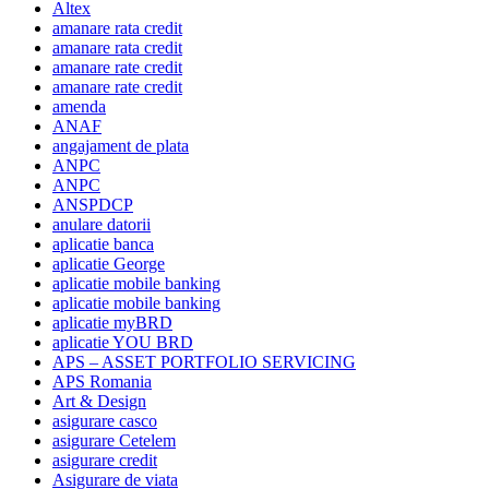
Altex
amanare rata credit
amanare rata credit
amanare rate credit
amanare rate credit
amenda
ANAF
angajament de plata
ANPC
ANPC
ANSPDCP
anulare datorii
aplicatie banca
aplicatie George
aplicatie mobile banking
aplicatie mobile banking
aplicatie myBRD
aplicatie YOU BRD
APS – ASSET PORTFOLIO SERVICING
APS Romania
Art & Design
asigurare casco
asigurare Cetelem
asigurare credit
Asigurare de viata