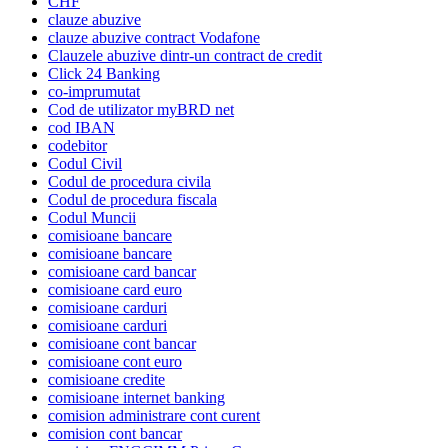
CHF
clauze abuzive
clauze abuzive contract Vodafone
Clauzele abuzive dintr-un contract de credit
Click 24 Banking
co-imprumutat
Cod de utilizator myBRD net
cod IBAN
codebitor
Codul Civil
Codul de procedura civila
Codul de procedura fiscala
Codul Muncii
comisioane bancare
comisioane bancare
comisioane card bancar
comisioane card euro
comisioane carduri
comisioane carduri
comisioane cont bancar
comisioane cont euro
comisioane credite
comisioane internet banking
comision administrare cont curent
comision cont bancar