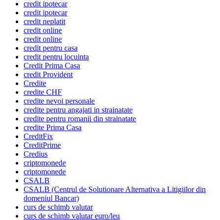
credit ipotecar
credit ipotecar
credit neplatit
credit online
credit online
credit pentru casa
credit pentru locuinta
Credit Prima Casa
credit Provident
Credite
credite CHF
credite nevoi personale
credite pentru angajati in strainatate
credite pentru romanii din strainatate
credite Prima Casa
CreditFix
CreditPrime
Credius
criptomonede
criptomonede
CSALB
CSALB (Centrul de Solutionare Alternativa a Litigiilor din
domeniul Bancar)
curs de schimb valutar
curs de schimb valutar euro/leu