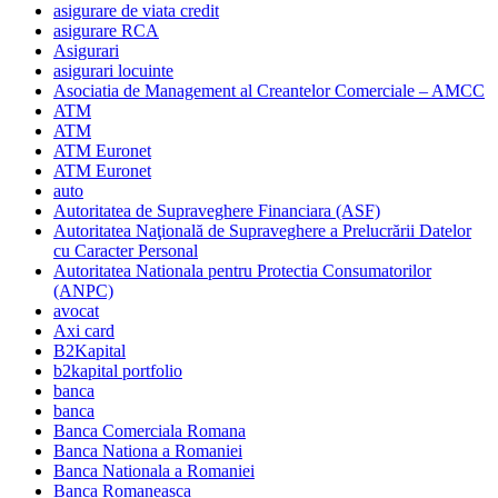
asigurare de viata credit
asigurare RCA
Asigurari
asigurari locuinte
Asociatia de Management al Creantelor Comerciale – AMCC
ATM
ATM
ATM Euronet
ATM Euronet
auto
Autoritatea de Supraveghere Financiara (ASF)
Autoritatea Naţională de Supraveghere a Prelucrării Datelor
cu Caracter Personal
Autoritatea Nationala pentru Protectia Consumatorilor
(ANPC)
avocat
Axi card
B2Kapital
b2kapital portfolio
banca
banca
Banca Comerciala Romana
Banca Nationa a Romaniei
Banca Nationala a Romaniei
Banca Romaneasca