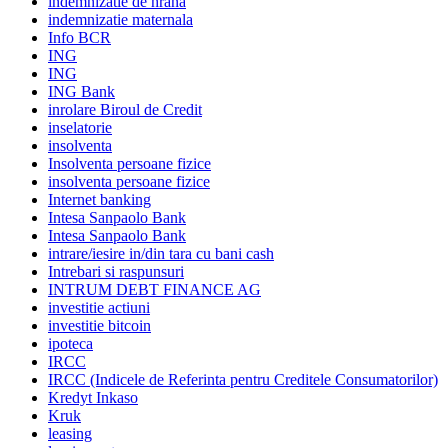
indemnizatie de hrana
indemnizatie maternala
Info BCR
ING
ING
ING Bank
inrolare Biroul de Credit
inselatorie
insolventa
Insolventa persoane fizice
insolventa persoane fizice
Internet banking
Intesa Sanpaolo Bank
Intesa Sanpaolo Bank
intrare/iesire in/din tara cu bani cash
Intrebari si raspunsuri
INTRUM DEBT FINANCE AG
investitie actiuni
investitie bitcoin
ipoteca
IRCC
IRCC (Indicele de Referinta pentru Creditele Consumatorilor)
Kredyt Inkaso
Kruk
leasing