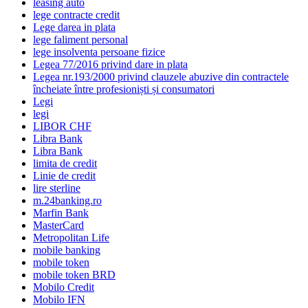
leasing auto
lege contracte credit
Lege darea in plata
lege faliment personal
lege insolventa persoane fizice
Legea 77/2016 privind dare in plata
Legea nr.193/2000 privind clauzele abuzive din contractele
încheiate între profesioniști și consumatori
Legi
legi
LIBOR CHF
Libra Bank
Libra Bank
limita de credit
Linie de credit
lire sterline
m.24banking.ro
Marfin Bank
MasterCard
Metropolitan Life
mobile banking
mobile token
mobile token BRD
Mobilo Credit
Mobilo IFN