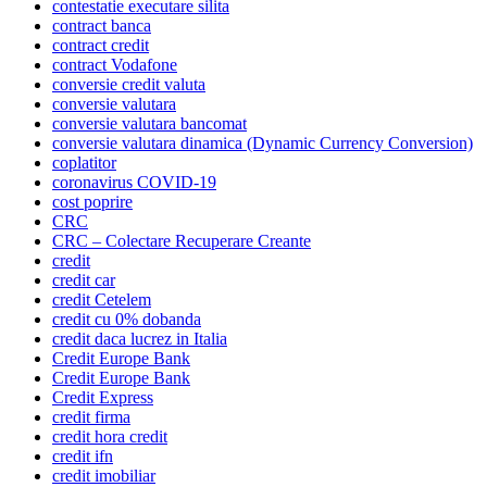
contestatie executare silita
contract banca
contract credit
contract Vodafone
conversie credit valuta
conversie valutara
conversie valutara bancomat
conversie valutara dinamica (Dynamic Currency Conversion)
coplatitor
coronavirus COVID-19
cost poprire
CRC
CRC – Colectare Recuperare Creante
credit
credit car
credit Cetelem
credit cu 0% dobanda
credit daca lucrez in Italia
Credit Europe Bank
Credit Europe Bank
Credit Express
credit firma
credit hora credit
credit ifn
credit imobiliar