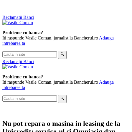
Sari
Reclamații Bănci
la
conținut
Probleme cu banca?
Iti raspunde Vasile Coman, jurnalist la Bancherul.ro
Adauga
intrebarea ta
Cauta
🔍
in
Reclamații Bănci
site
Probleme cu banca?
Iti raspunde Vasile Coman, jurnalist la Bancherul.ro
Adauga
intrebarea ta
Cauta
🔍
in
site
Nu pot repara o masina in leasing de la
Unicredit: service-ul si Omniasig dau