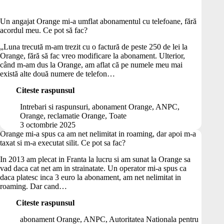
Un angajat Orange mi-a umflat abonamentul cu telefoane, fără
acordul meu. Ce pot să fac?
„Luna trecută m-am trezit cu o factură de peste 250 de lei la
Orange, fără să fac vreo modificare la abonament. Ulterior,
când m-am dus la Orange, am aflat că pe numele meu mai
există alte două numere de telefon…
Citeste raspunsul
Un
angajat
Intrebari si raspunsuri
,
abonament Orange
,
ANPC
,
Orange
Orange
,
reclamatie Orange
,
Toate
mi-
3 octombrie 2025
a
Orange mi-a spus ca am net nelimitat in roaming, dar apoi m-a
umflat
taxat si m-a executat silit. Ce pot sa fac?
abonamentul
cu
In 2013 am plecat in Franta la lucru si am sunat la Orange sa
telefoane,
vad daca cat net am in strainatate. Un operator mi-a spus ca
fără
daca platesc inca 3 euro la abonament, am net nelimitat in
acordul
roaming. Dar cand…
meu.
Ce
Citeste raspunsul
Orange
pot
mi-
abonament Orange
,
ANPC
,
Autoritatea Nationala pentru
să