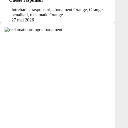
Citeste raspunsul
Penalitățile
de
Intrebari si raspunsuri
,
abonament Orange
,
Orange
,
întârziere
penalitati
,
reclamatie Orange
la
27 mai 2026
un
contract
Orange
pot
fi
clauze
abuzive
și
anulate?