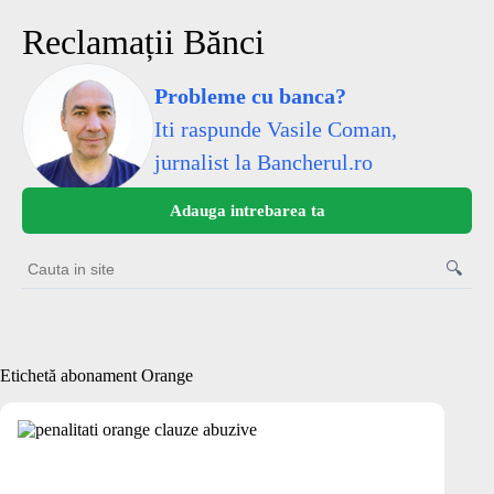
Sari
la
Reclamații Bănci
conținut
Probleme cu banca?
Iti raspunde Vasile Coman,
jurnalist la Bancherul.ro
Adauga intrebarea ta
🔍
Cauta
in
site
Etichetă
abonament Orange