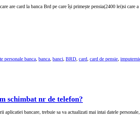
are are card la banca Brd pe care își primește pensia(2400 lei)si care a 
ate personale banca
,
banca
,
banci
,
BRD
,
card
,
card de pensie
,
imputernic
m schimbat nr de telefon?
 aplicatiei bancare, trebuie sa va actualizati mai intai datele personale