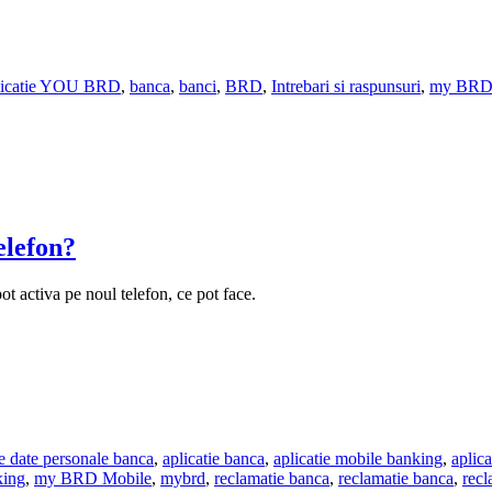
licatie YOU BRD
,
banca
,
banci
,
BRD
,
Intrebari si raspunsuri
,
my BRD
elefon?
t activa pe noul telefon, ce pot face.
re date personale banca
,
aplicatie banca
,
aplicatie mobile banking
,
aplic
king
,
my BRD Mobile
,
mybrd
,
reclamatie banca
,
reclamatie banca
,
rec