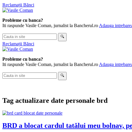
Skip
Reclamații Bănci
to
content
Probleme cu banca?
Iti raspunde Vasile Coman, jurnalist la Bancherul.ro
Adauga intrebarea
Cauta
🔍
in
Reclamații Bănci
site
Probleme cu banca?
Iti raspunde Vasile Coman, jurnalist la Bancherul.ro
Adauga intrebarea
Cauta
🔍
in
site
Tag
actualizare date personale brd
BRD a blocat cardul tatălui meu bolnav, pe