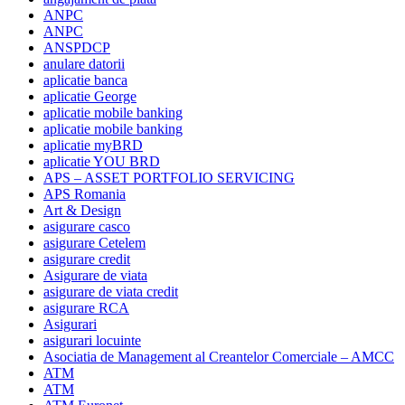
ANPC
ANPC
ANSPDCP
anulare datorii
aplicatie banca
aplicatie George
aplicatie mobile banking
aplicatie mobile banking
aplicatie myBRD
aplicatie YOU BRD
APS – ASSET PORTFOLIO SERVICING
APS Romania
Art & Design
asigurare casco
asigurare Cetelem
asigurare credit
Asigurare de viata
asigurare de viata credit
asigurare RCA
Asigurari
asigurari locuinte
Asociatia de Management al Creantelor Comerciale – AMCC
ATM
ATM