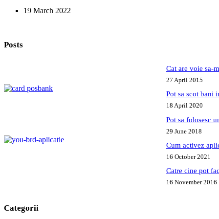
myBRD
19 March 2022
pe
noul
telefon?
Posts
Cat are voie sa-m
27 April 2015
Pot sa scot bani
18 April 2020
Pot sa folosesc 
29 June 2018
Cum activez apl
16 October 2021
Catre cine pot fa
16 November 2016
Categorii