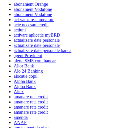
abonament Orange
abonament Vodafone
abonament Vodafone
act vanzare-cumparare
acte necesare credit
actiuni
activare aplicatie myBRD
actualizare date personale
actualizare date personale
actualizare date personale banca
agent Provident
alerte SMS cont bancar
Alior Bank
Alo 24 Banking
alocatie copil
Alpha Bank
Alpha Bank
Altex
amanare rata credit
amanare rata credit
amanare rate credit
amanare rate credit
amenda
ANAF
angajament de plata