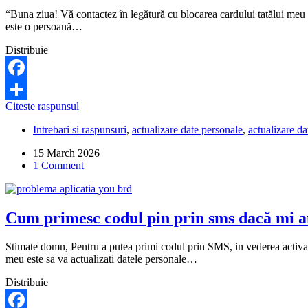
“Buna ziua! Vă contactez în legătură cu blocarea cardului tatălui meu c
este o persoană…
Distribuie
Facebook
BRD
Citeste raspunsul
Share
a
Intrebari si raspunsuri
,
actualizare date personale
,
actualizare d
blocat
cardul
15 March 2026
tatălui
1 Comment
meu
bolnav,
pentru
neactualizarea
Cum primesc codul pin prin sms dacă mi a
datelor
personale.
Ce
Stimate domn, Pentru a putea primi codul prin SMS, in vederea activarii
pot
meu este sa va actualizati datele personale…
să
fac?
Distribuie