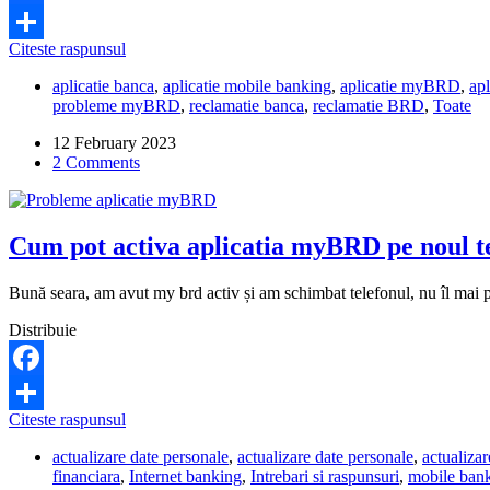
Facebook
Cum
Citeste raspunsul
Share
primesc
aplicatie banca
,
aplicatie mobile banking
,
aplicatie myBRD
,
ap
codul
probleme myBRD
,
reclamatie banca
,
reclamatie BRD
,
Toate
pin
prin
12 February 2023
sms
2 Comments
dacă
mi
am
schimbat
Cum pot activa aplicatia myBRD pe noul t
nr
de
telefon?
Bună seara, am avut my brd activ și am schimbat telefonul, nu îl mai po
Distribuie
Facebook
Cum
Citeste raspunsul
Share
pot
actualizare date personale
,
actualizare date personale
,
actualiza
activa
financiara
,
Internet banking
,
Intrebari si raspunsuri
,
mobile ban
aplicatia