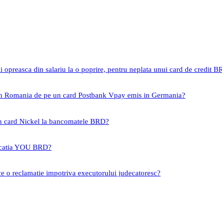
i opreasca din salariu la o poprire, pentru neplata unui card de credit 
 in Romania de pe un card Postbank Vpay emis in Germania?
un card Nickel la bancomatele BRD?
icatia YOU BRD?
ce o reclamatie impotriva executorului judecatoresc?