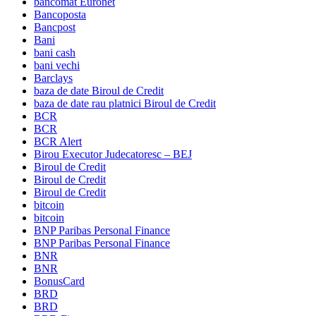
bancomat Euronet
Bancoposta
Bancpost
Bani
bani cash
bani vechi
Barclays
baza de date Biroul de Credit
baza de date rau platnici Biroul de Credit
BCR
BCR
BCR Alert
Birou Executor Judecatoresc – BEJ
Biroul de Credit
Biroul de Credit
Biroul de Credit
bitcoin
bitcoin
BNP Paribas Personal Finance
BNP Paribas Personal Finance
BNR
BNR
BonusCard
BRD
BRD