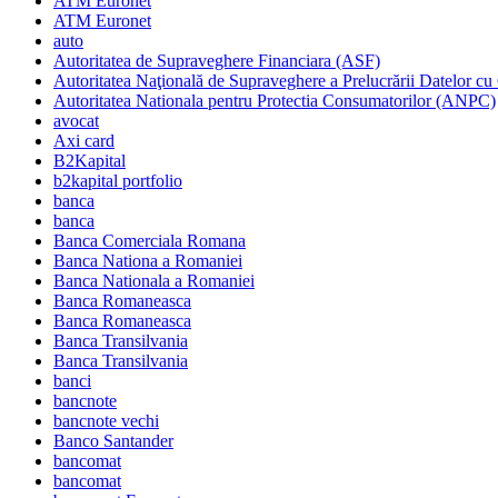
ATM Euronet
ATM Euronet
auto
Autoritatea de Supraveghere Financiara (ASF)
Autoritatea Naţională de Supraveghere a Prelucrării Datelor cu
Autoritatea Nationala pentru Protectia Consumatorilor (ANPC)
avocat
Axi card
B2Kapital
b2kapital portfolio
banca
banca
Banca Comerciala Romana
Banca Nationa a Romaniei
Banca Nationala a Romaniei
Banca Romaneasca
Banca Romaneasca
Banca Transilvania
Banca Transilvania
banci
bancnote
bancnote vechi
Banco Santander
bancomat
bancomat