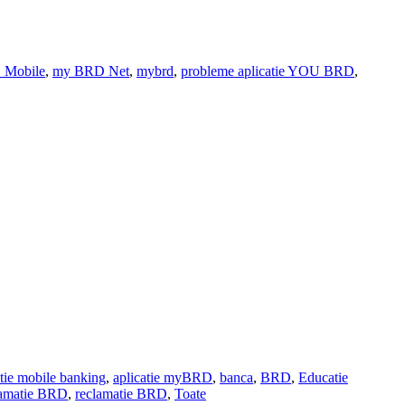
 Mobile
,
my BRD Net
,
mybrd
,
probleme aplicatie YOU BRD
,
atie mobile banking
,
aplicatie myBRD
,
banca
,
BRD
,
Educatie
lamatie BRD
,
reclamatie BRD
,
Toate