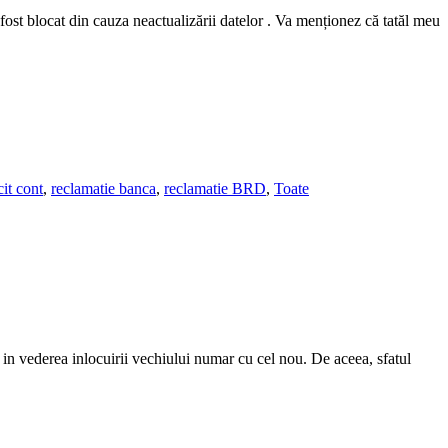
fost blocat din cauza neactualizării datelor . Va menționez că tatăl meu
it cont
,
reclamatie banca
,
reclamatie BRD
,
Toate
, in vederea inlocuirii vechiului numar cu cel nou. De aceea, sfatul