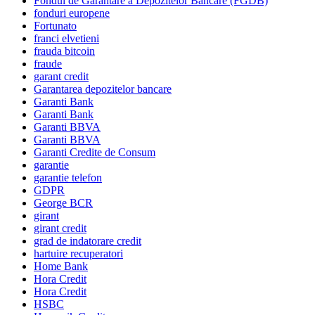
Fondul de Garantare a Depozitelor Bancare (FGDB)
fonduri europene
Fortunato
franci elvetieni
frauda bitcoin
fraude
garant credit
Garantarea depozitelor bancare
Garanti Bank
Garanti Bank
Garanti BBVA
Garanti BBVA
Garanti Credite de Consum
garantie
garantie telefon
GDPR
George BCR
girant
girant credit
grad de indatorare credit
hartuire recuperatori
Home Bank
Hora Credit
Hora Credit
HSBC