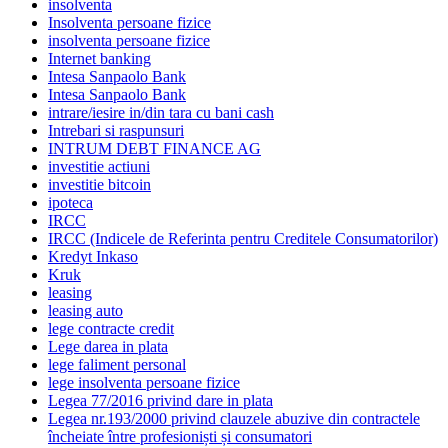
insolventa
Insolventa persoane fizice
insolventa persoane fizice
Internet banking
Intesa Sanpaolo Bank
Intesa Sanpaolo Bank
intrare/iesire in/din tara cu bani cash
Intrebari si raspunsuri
INTRUM DEBT FINANCE AG
investitie actiuni
investitie bitcoin
ipoteca
IRCC
IRCC (Indicele de Referinta pentru Creditele Consumatorilor)
Kredyt Inkaso
Kruk
leasing
leasing auto
lege contracte credit
Lege darea in plata
lege faliment personal
lege insolventa persoane fizice
Legea 77/2016 privind dare in plata
Legea nr.193/2000 privind clauzele abuzive din contractele
încheiate între profesioniști și consumatori