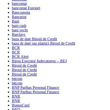
bancomat
bancomat Euronet
Bancoposta
Bancpost
Bani
bani cash
bani vechi
Barclays
baza de date Biroul de Credit
baza de date rau platnici Biroul de Credit
BCR
BCR
BCR Alert
Birou Executor Judecatoresc – BEJ
Biroul de Credit
Biroul de Credit
Biroul de Credit
bitcoin
bitcoin
BNP Paribas Personal Finance
BNP Paribas Personal Finance
BNR
BNR
BonusCard
BRD