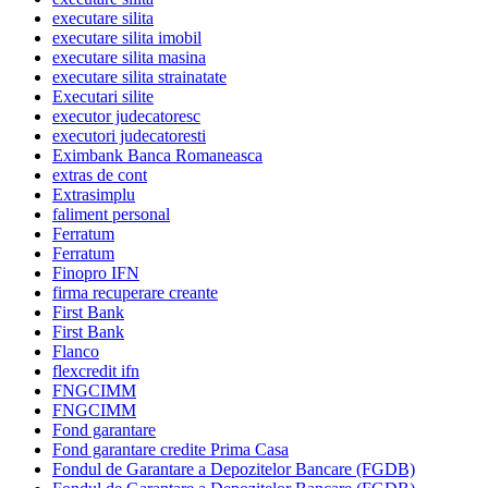
executare silita
executare silita imobil
executare silita masina
executare silita strainatate
Executari silite
executor judecatoresc
executori judecatoresti
Eximbank Banca Romaneasca
extras de cont
Extrasimplu
faliment personal
Ferratum
Ferratum
Finopro IFN
firma recuperare creante
First Bank
First Bank
Flanco
flexcredit ifn
FNGCIMM
FNGCIMM
Fond garantare
Fond garantare credite Prima Casa
Fondul de Garantare a Depozitelor Bancare (FGDB)