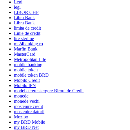
Legi
legi
LIBOR CHF
Libra Bank
Libra Bank
limita de credit
Linie de credit
lire sterline
m.24banking.ro
Marfin Bank
MasterCard
Metropolitan Life
mobile banking
mobile token
mobile token BRD
Mobilo Credit
Mobilo IFN
model cerere stergere Biroul de Credit
monede
monede vechi
mostenire credit
mostenire datorii
Mozipo
my BRD Mobile
my BRD Net