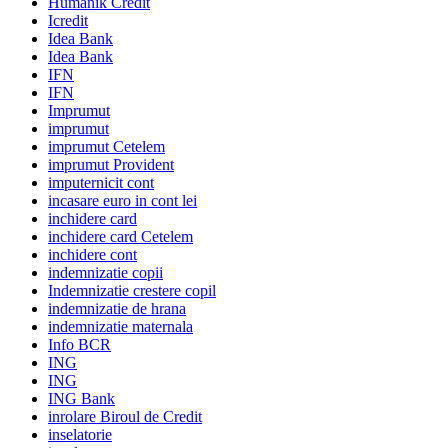
Humanik Credit
Icredit
Idea Bank
Idea Bank
IFN
IFN
Imprumut
imprumut
imprumut Cetelem
imprumut Provident
imputernicit cont
incasare euro in cont lei
inchidere card
inchidere card Cetelem
inchidere cont
indemnizatie copii
Indemnizatie crestere copil
indemnizatie de hrana
indemnizatie maternala
Info BCR
ING
ING
ING Bank
inrolare Biroul de Credit
inselatorie