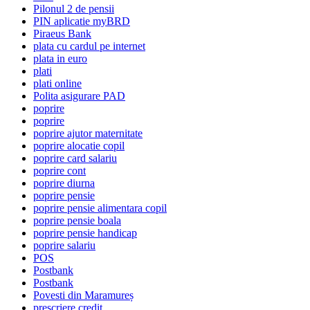
Pilonul 2 de pensii
PIN aplicatie myBRD
Piraeus Bank
plata cu cardul pe internet
plata in euro
plati
plati online
Polita asigurare PAD
poprire
poprire
poprire ajutor maternitate
poprire alocatie copil
poprire card salariu
poprire cont
poprire diurna
poprire pensie
poprire pensie alimentara copil
poprire pensie boala
poprire pensie handicap
poprire salariu
POS
Postbank
Postbank
Povesti din Maramureș
prescriere credit