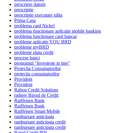
prescriere datorii
prescriptie
prescriptie executare silita
Prima Casa
problema card Nickel
problema functionare aplicatie mobile banking
problema functionare card bancar
probleme aplicatie YOU BRD
probleme myBRD
probleme plata credit
procese banci
programul "Investeste in tine"
Protectia Consumatorilor
protectia consumatorilor
Provident
Provident
Rabon Credit Solutions
radiere Biroul de Credit
Raiffeisen Bank
Raiffeisen Bank
Raiffeisen Smart Mobile
rambursare anticipata
rambursare anticipata credit
rambursare anticipata credit
Rapid Credit IFN