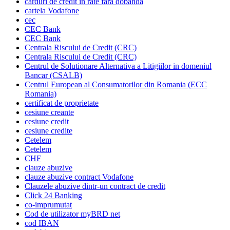
carduri de credit in rate fara dobanda
cartela Vodafone
cec
CEC Bank
CEC Bank
Centrala Riscului de Credit (CRC)
Centrala Riscului de Credit (CRC)
Centrul de Solutionare Alternativa a Litigiilor in domeniul
Bancar (CSALB)
Centrul European al Consumatorilor din Romania (ECC
Romania)
certificat de proprietate
cesiune creante
cesiune credit
cesiune credite
Cetelem
Cetelem
CHF
clauze abuzive
clauze abuzive contract Vodafone
Clauzele abuzive dintr-un contract de credit
Click 24 Banking
co-imprumutat
Cod de utilizator myBRD net
cod IBAN