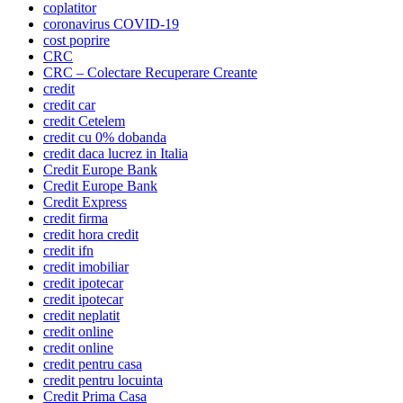
coplatitor
coronavirus COVID-19
cost poprire
CRC
CRC – Colectare Recuperare Creante
credit
credit car
credit Cetelem
credit cu 0% dobanda
credit daca lucrez in Italia
Credit Europe Bank
Credit Europe Bank
Credit Express
credit firma
credit hora credit
credit ifn
credit imobiliar
credit ipotecar
credit ipotecar
credit neplatit
credit online
credit online
credit pentru casa
credit pentru locuinta
Credit Prima Casa