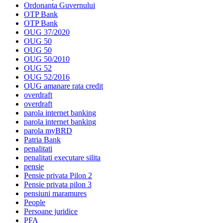
Ordonanta Guvernului
OTP Bank
OTP Bank
OUG 37/2020
OUG 50
OUG 50
OUG 50/2010
OUG 52
OUG 52/2016
OUG amanare rata credit
overdraft
overdraft
parola internet banking
parola internet banking
parola myBRD
Patria Bank
penalitati
penalitati executare silita
pensie
Pensie privata Pilon 2
Pensie privata pilon 3
pensiuni maramures
People
Persoane juridice
PFA