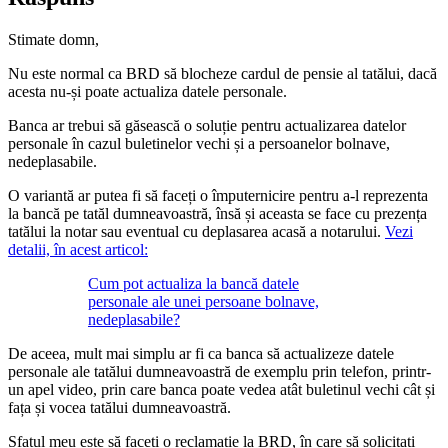
Stimate domn,
Nu este normal ca BRD să blocheze cardul de pensie al tatălui, dacă
acesta nu-și poate actualiza datele personale.
Banca ar trebui să găsească o soluție pentru actualizarea datelor
personale în cazul buletinelor vechi și a persoanelor bolnave,
nedeplasabile.
O variantă ar putea fi să faceți o împuternicire pentru a-l reprezenta
la bancă pe tatăl dumneavoastră, însă și aceasta se face cu prezența
tatălui la notar sau eventual cu deplasarea acasă a notarului.
Vezi
detalii, în acest articol:
Cum pot actualiza la bancă datele
personale ale unei persoane bolnave,
nedeplasabile?
De aceea, mult mai simplu ar fi ca banca să actualizeze datele
personale ale tatălui dumneavoastră de exemplu prin telefon, printr-
un apel video, prin care banca poate vedea atât buletinul vechi cât și
fața și vocea tatălui dumneavoastră.
Sfatul meu este să faceți o reclamație la BRD, în care să solicitați