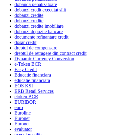
dobanda penalizatoare
dobanzi credit executat silit
dobanzi credite
dobanzi credite
dobanzi credite imobiliare
dobanzi depozite bancare
documente refinantare credit
dosar credit
dreptul de compensare
dreptul de retragere din contract credit
Dynamic Currency Conversion
e-Token BCR
Easy Credit
Educatie financiara
educatie financiara
EOS KSI
ERB Retail Services
etoken BCR
EURIBOR
euro
Euroline
Euronet
Euronet
evaluator
executare silita