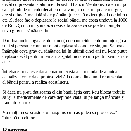
decât cu prezența tatălui meu la sediul bancii.Mentionez că eu nu pot
să îl plimb de ici colo decât cu o salvare, că nici nu poate merge și
are și o boală mentală și de plămâni (necesită oxigen)boala de inima
ete..Și daca fac o deplasare la sediul băncii ma costa undeva la 1000
de Ron. Și nici nu știu dacă rezista la asa ceva se poate intampla
ceva grav cu sănătatea lui.
Dar doamnele angajate ale bancii( cucoanele)de acolo nu înțeleg că
sunt și persoane care nu se pot deplasa și conduce singure.Se poate
întâmpla ceva grav cu sănătatea lui.In ultimii cinci ani nu l-am putut
deplasa decât pentru internări la spital,nici de cum pentru semnari de
acte .
Întrebarea mea este daca chiar nu există altă metodă de a putea
actualiza aceste date,printr-o vizită la domiciliu a unui reprezentant
al băncii pentru a realiza acest lucru.
Si daca nu și-au dat seama el din banii ăștia care i-au blocat trebuie
să își ia medicamente de care depinde viața lui pe lângă mâncare și
traiul de zi cu zi.
Vă mulțumesc și aștept un răspuns cum aș putea să procedez.”
întreabă un cititor.
Raspuns