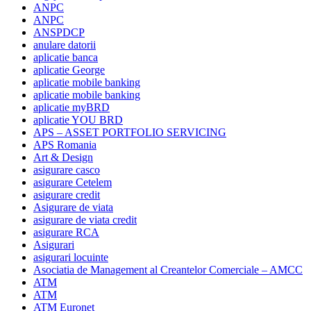
ANPC
ANPC
ANSPDCP
anulare datorii
aplicatie banca
aplicatie George
aplicatie mobile banking
aplicatie mobile banking
aplicatie myBRD
aplicatie YOU BRD
APS – ASSET PORTFOLIO SERVICING
APS Romania
Art & Design
asigurare casco
asigurare Cetelem
asigurare credit
Asigurare de viata
asigurare de viata credit
asigurare RCA
Asigurari
asigurari locuinte
Asociatia de Management al Creantelor Comerciale – AMCC
ATM
ATM
ATM Euronet