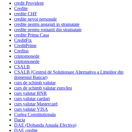
credit Provident
Credite
credite CHF
credite nevoi personale
credite pentru angajati in strainatate
credite pentru romanii din strainatate
credite Prima Casa
CreditFix
CreditPrime
Credius
criptomonede
criptomonede
CSALB
CSALB (Centrul de Solutionare Alternativa a Litigiilor din
domeniul Bancar)
curs de schimb valutar
curs de schimb valutar euro/leu
curs valutar BNR
curs valutar carduri
curs valutar Mastercard
curs valutar VISA
Curtea Constitutionala
Dacia
DAE (Dobanda Anuala Efectiva)
DAE credite