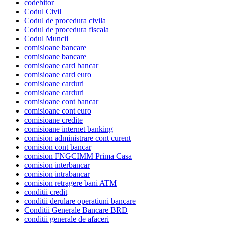
codebitor
Codul Civil
Codul de procedura civila
Codul de procedura fiscala
Codul Muncii
comisioane bancare
comisioane bancare
comisioane card bancar
comisioane card euro
comisioane carduri
comisioane carduri
comisioane cont bancar
comisioane cont euro
comisioane credite
comisioane internet banking
comision administrare cont curent
comision cont bancar
comision FNGCIMM Prima Casa
comision interbancar
comision intrabancar
comision retragere bani ATM
conditii credit
conditii derulare operatiuni bancare
Conditii Generale Bancare BRD
conditii generale de afaceri