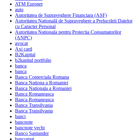
ATM Euronet
auto
Autoritatea de Supraveghere Financiara (ASF)
Autoritatea Naţională de Supraveghere a Prelucrării Datelor
cu Caracter Personal
Autoritatea Nationala pentru Protectia Consumatorilor
(ANPC)
avocat
Axi card
B2Kapital
b2kapital portfolio
banca
banca
Banca Comerciala Romana
Banca Nationa a Romaniei
Banca Nationala a Romaniei
Banca Romaneasca
Banca Romaneasca
Banca Transilvania
Banca Transilvania
banci
bancnote
bancnote vechi
Banco Santander
bancomat