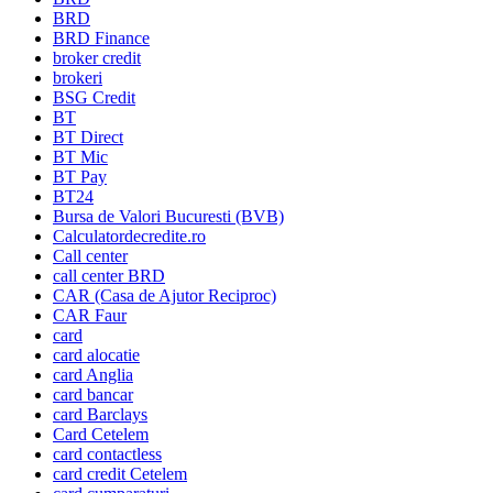
BRD
BRD Finance
broker credit
brokeri
BSG Credit
BT
BT Direct
BT Mic
BT Pay
BT24
Bursa de Valori Bucuresti (BVB)
Calculatordecredite.ro
Call center
call center BRD
CAR (Casa de Ajutor Reciproc)
CAR Faur
card
card alocatie
card Anglia
card bancar
card Barclays
Card Cetelem
card contactless
card credit Cetelem