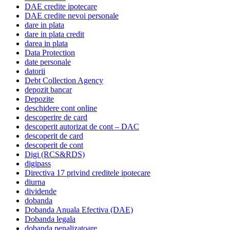
DAE credite ipotecare
DAE credite nevoi personale
dare in plata
dare in plata credit
darea in plata
Data Protection
date personale
datorii
Debt Collection Agency
depozit bancar
Depozite
deschidere cont online
descoperire de card
descoperit autorizat de cont – DAC
descoperit de card
descoperit de cont
Digi (RCS&RDS)
digipass
Directiva 17 privind creditele ipotecare
diurna
dividende
dobanda
Dobanda Anuala Efectiva (DAE)
Dobanda legala
dobanda penalizatoare