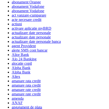
abonament Orange
abonament Vodafone
abonament Vodafone
act vanzare-cumparare
acte necesare credit
actiuni
activare aplicatie myBRD
actualizare date personale
actualizare date personale
actualizare date personale banca
agent Provident
alerte SMS cont bancar
Alior Bank
Alo 24 Banking
alocatie copil
Alpha Bank
Alpha Bank
Altex
amanare rata credit
amanare rata credit
amanare rate credit
amanare rate credit
amenda
ANAF
angajament de plata