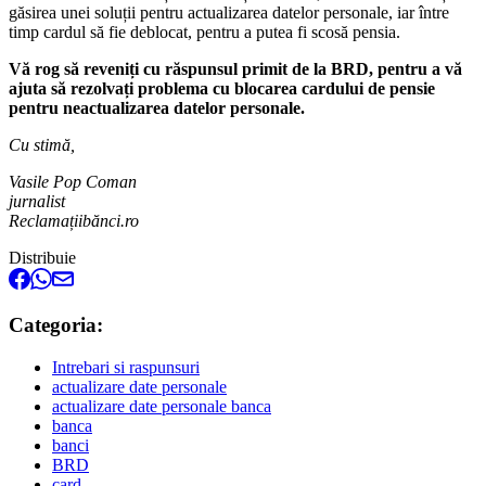
găsirea unei soluții pentru actualizarea datelor personale, iar între
timp cardul să fie deblocat, pentru a putea fi scosă pensia.
Vă rog să reveniți cu răspunsul primit de la BRD, pentru a vă
ajuta să rezolvați problema cu blocarea cardului de pensie
pentru neactualizarea datelor personale.
Cu stimă,
Vasile Pop Coman
jurnalist
Reclamațiibănci.ro
Distribuie
Categoria:
Intrebari si raspunsuri
actualizare date personale
actualizare date personale banca
banca
banci
BRD
card