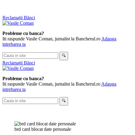
Skip
Reclamații Bănci
to
content
Probleme cu banca?
Iti raspunde Vasile Coman, jurnalist la Bancherul.ro
Adauga
intrebarea ta
Cauta
🔍
in
Reclamații Bănci
site
Probleme cu banca?
Iti raspunde Vasile Coman, jurnalist la Bancherul.ro
Adauga
intrebarea ta
Cauta
🔍
in
site
brd card blocat date personale