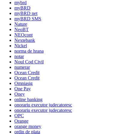
mybrd
myBRD
myBRD net
myBRD SMS
Nature
NeoBT
NEOcont
Nextebank
Nickel
norma de hrana
notar
Noul Cod Civil
numerar
Ocean Credit
Ocean Credit
Omniasig
One Pay
Oney
online banking
onorariu executor judecatoresc
onorariu executor judecatoresc
OPC
Orange
orange money
ordin de plata