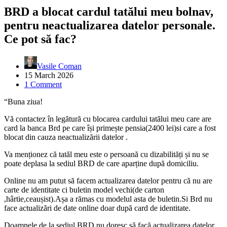
BRD a blocat cardul tatălui meu bolnav,
pentru neactualizarea datelor personale.
Ce pot să fac?
Vasile Coman
15 March 2026
1 Comment
“Buna ziua!
Vă contactez în legătură cu blocarea cardului tatălui meu care are
card la banca Brd pe care își primește pensia(2400 lei)si care a fost
blocat din cauza neactualizării datelor .
Va menționez că tatăl meu este o persoană cu dizabilități și nu se
poate deplasa la sediul BRD de care aparține după domiciliu.
Online nu am putut să facem actualizarea datelor pentru că nu are
carte de identitate ci buletin model vechi(de carton
,hârtie,ceaușist).Așa a rămas cu modelul asta de buletin.Si Brd nu
face actualizări de date online doar după card de identitate.
Doamnele de la sediul BRD nu doresc să facă actualizarea datelor