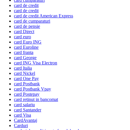
card cumparaturi
card de credit
card de credit
card de credit American Express
card de cumparaturi
card de pensie
card Direct
card euro
card Euro ING
card Euroline
card franta
card George
card ING Visa Electron
card Italia
card Nickel
card One Pay
card Postbank
card Postbank Vpay
card Postepay
card retinut in bancomat
card salariu
card Santander
card Visa
CardAvantaj
Carduri