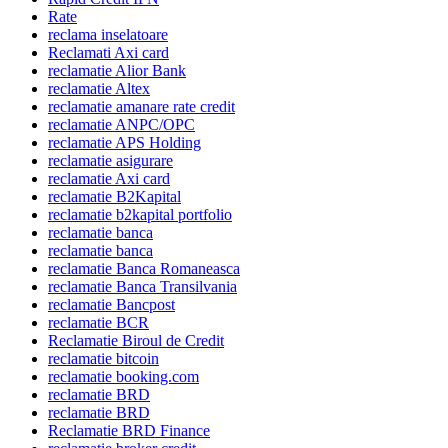
Rate
reclama inselatoare
Reclamati Axi card
reclamatie Alior Bank
reclamatie Altex
reclamatie amanare rate credit
reclamatie ANPC/OPC
reclamatie APS Holding
reclamatie asigurare
reclamatie Axi card
reclamatie B2Kapital
reclamatie b2kapital portfolio
reclamatie banca
reclamatie banca
reclamatie Banca Romaneasca
reclamatie Banca Transilvania
reclamatie Bancpost
reclamatie BCR
Reclamatie Biroul de Credit
reclamatie bitcoin
reclamatie booking.com
reclamatie BRD
reclamatie BRD
Reclamatie BRD Finance