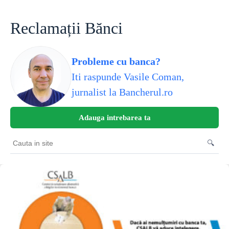
Skip
to
content
Reclamații Bănci
Probleme cu banca?
Iti raspunde Vasile Coman,
jurnalist la Bancherul.ro
Adauga intrebarea ta
🔍
Cauta
in
site