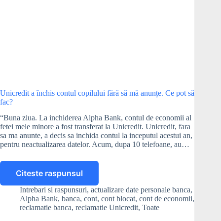
Unicredit a închis contul copilului fără să mă anunțe. Ce pot să
fac?
“Buna ziua. La inchiderea Alpha Bank, contul de economii al
fetei mele minore a fost transferat la Unicredit. Unicredit, fara
sa ma anunte, a decis sa inchida contul la inceputul acestui an,
pentru neactualizarea datelor. Acum, dupa 10 telefoane, au…
Citeste raspunsul
Unicredit
a
Intrebari si raspunsuri
,
actualizare date personale banca
,
închis
Alpha Bank
,
banca
,
cont
,
cont blocat
,
cont de economii
,
contul
reclamatie banca
,
reclamatie Unicredit
,
Toate
copilului