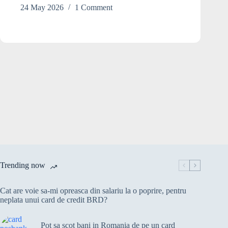
fără
24 May 2026
1 Comment
să
mă
anunțe.
Ce
pot
să
fac?
Trending now
Cat are voie sa-mi opreasca din salariu la o poprire, pentru
neplata unui card de credit BRD?
Pot sa scot bani in Romania de pe un card