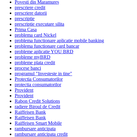
Povesti din Maramureș
prescriere credit
prescriere datorii
prescriptie
prescriptie executare silita
Prima Casa
problema card Nickel
problema functionare aplicatie mobile banking
problema functionare card bancar
probleme aplicatie YOU BRD
probleme myBRD
probleme plata credit
procese banci
programul "Investeste in tine"
Protectia Consumatorilor
protectia consumatorilor
Provident
Provident
Rabon Credit Solutions
radiere Biroul de Credit
Raiffeisen Bank
Raiffeisen Bank
Raiffeisen Smart Mobile
rambursare anticipata
rambursare anticipata credit