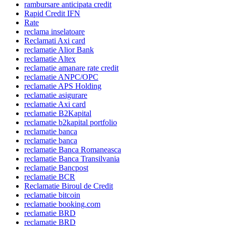
rambursare anticipata credit
Rapid Credit IFN
Rate
reclama inselatoare
Reclamati Axi card
reclamatie Alior Bank
reclamatie Altex
reclamatie amanare rate credit
reclamatie ANPC/OPC
reclamatie APS Holding
reclamatie asigurare
reclamatie Axi card
reclamatie B2Kapital
reclamatie b2kapital portfolio
reclamatie banca
reclamatie banca
reclamatie Banca Romaneasca
reclamatie Banca Transilvania
reclamatie Bancpost
reclamatie BCR
Reclamatie Biroul de Credit
reclamatie bitcoin
reclamatie booking.com
reclamatie BRD
reclamatie BRD