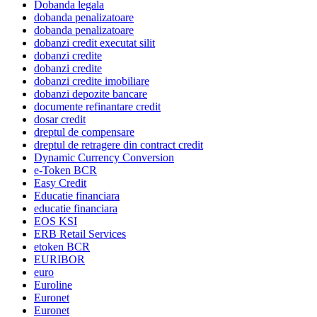
Dobanda legala
dobanda penalizatoare
dobanda penalizatoare
dobanzi credit executat silit
dobanzi credite
dobanzi credite
dobanzi credite imobiliare
dobanzi depozite bancare
documente refinantare credit
dosar credit
dreptul de compensare
dreptul de retragere din contract credit
Dynamic Currency Conversion
e-Token BCR
Easy Credit
Educatie financiara
educatie financiara
EOS KSI
ERB Retail Services
etoken BCR
EURIBOR
euro
Euroline
Euronet
Euronet