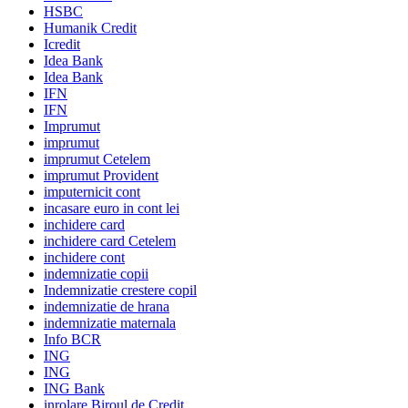
HSBC
Humanik Credit
Icredit
Idea Bank
Idea Bank
IFN
IFN
Imprumut
imprumut
imprumut Cetelem
imprumut Provident
imputernicit cont
incasare euro in cont lei
inchidere card
inchidere card Cetelem
inchidere cont
indemnizatie copii
Indemnizatie crestere copil
indemnizatie de hrana
indemnizatie maternala
Info BCR
ING
ING
ING Bank
inrolare Biroul de Credit