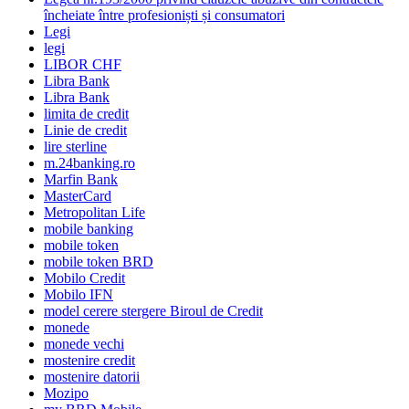
încheiate între profesioniști și consumatori
Legi
legi
LIBOR CHF
Libra Bank
Libra Bank
limita de credit
Linie de credit
lire sterline
m.24banking.ro
Marfin Bank
MasterCard
Metropolitan Life
mobile banking
mobile token
mobile token BRD
Mobilo Credit
Mobilo IFN
model cerere stergere Biroul de Credit
monede
monede vechi
mostenire credit
mostenire datorii
Mozipo