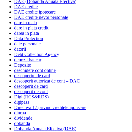
DAE (Dobanda Anuala Efectiva)
DAE credite
DAE credite ipotecare
DAE credite nevoi personale
dare in plata
dare in plata credit
darea in plata
Data Protection
date personale
datorii
Debt Collection Agency
depozit bancar
Depozite
deschidere cont online
descoperire de card
descoperit autorizat de cont – DAC
descoperit de card
descoperit de cont
Digi (RCS&RDS)
digipass
Directiva 17 privind creditele ipotecare
diurna
dividende
dobanda
Dobanda Anuala Efectiva (DAE)