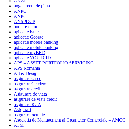
ANAF
angajament de plata
ANPC
ANPC
ANSPDCP
anulare datorii
aplicatie banca
aplicatie George
aplicatie mobile banking
aplicatie mobile banking
aplicatie myBRD
aplicatie YOU BRD
APS – ASSET PORTFOLIO SERVICING
APS Romania
Art & Design
asigurare casco
asigurare Cetelem
asigurare credit
Asigurare de viata
asigurare de viata credit
asigurare RCA
Asigurari
asigurari locuinte
Asociatia de Management al Creantelor Comerciale – AMCC
ATM