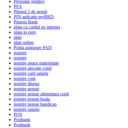
Persoane juridice
PFA
Pilonul 2 de pensii
PIN aplicatie myBRD
Piraeus Bank
plata cu cardul pe internet
plata in euro
plati
plati online
Polita asigurare PAD
poprire
poprire
poprire ajutor maternitate
poprire alocatie copil
poprire card salariu
poprire cont
poprire diurna
poprire pensie
poprire pensie alimentara copil
poprire pensie boala
poprire pensie handicap
poprire salariu
POS
Postbank
Postbank