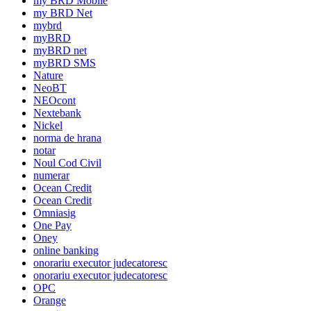
my BRD Mobile
my BRD Net
mybrd
myBRD
myBRD net
myBRD SMS
Nature
NeoBT
NEOcont
Nextebank
Nickel
norma de hrana
notar
Noul Cod Civil
numerar
Ocean Credit
Ocean Credit
Omniasig
One Pay
Oney
online banking
onorariu executor judecatoresc
onorariu executor judecatoresc
OPC
Orange