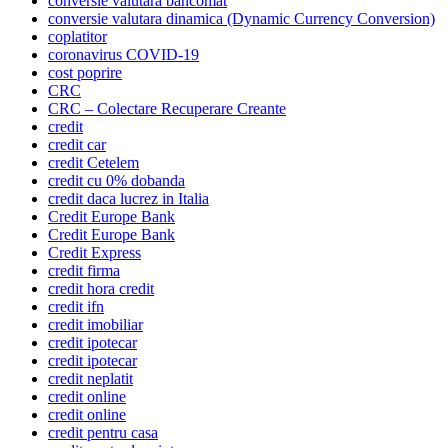
conversie valutara bancomat
conversie valutara dinamica (Dynamic Currency Conversion)
coplatitor
coronavirus COVID-19
cost poprire
CRC
CRC – Colectare Recuperare Creante
credit
credit car
credit Cetelem
credit cu 0% dobanda
credit daca lucrez in Italia
Credit Europe Bank
Credit Europe Bank
Credit Express
credit firma
credit hora credit
credit ifn
credit imobiliar
credit ipotecar
credit ipotecar
credit neplatit
credit online
credit online
credit pentru casa