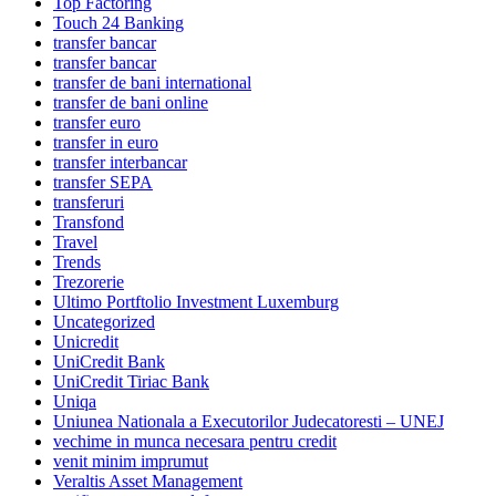
Top Factoring
Touch 24 Banking
transfer bancar
transfer bancar
transfer de bani international
transfer de bani online
transfer euro
transfer in euro
transfer interbancar
transfer SEPA
transferuri
Transfond
Travel
Trends
Trezorerie
Ultimo Portftolio Investment Luxemburg
Uncategorized
Unicredit
UniCredit Bank
UniCredit Tiriac Bank
Uniqa
Uniunea Nationala a Executorilor Judecatoresti – UNEJ
vechime in munca necesara pentru credit
venit minim imprumut
Veraltis Asset Management