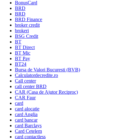
BonusCard
BRD
BRD
BRD Finance
broker credit
brokeri
BSG Credit
BT
BT Direct
BT Mic
BT Pay
BT24
Bursa de Valori Bucuresti (BVB)
Calculatordecredite.ro
Call center
call center BRD
CAR (Casa de Ajutor Reciproc)
CAR Faur
card
card alocatie
card Anglia
card bancar
card Barclays
Card Cetelem
card contactless