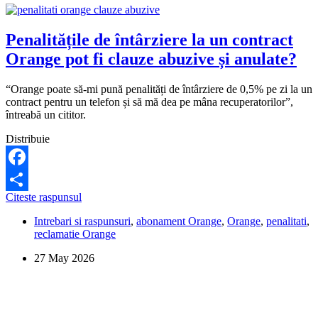
Penalitățile de întârziere la un contract
Orange pot fi clauze abuzive și anulate?
“Orange poate să-mi pună penalități de întârziere de 0,5% pe zi la un
contract pentru un telefon și să mă dea pe mâna recuperatorilor”,
întreabă un cititor.
Distribuie
Facebook
Penalitățile
Citeste raspunsul
Share
de
Intrebari si raspunsuri
,
abonament Orange
,
Orange
,
penalitati
,
întârziere
reclamatie Orange
la
un
27 May 2026
contract
Orange
pot
fi
clauze