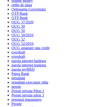
orange money
ordin de plata
Ordonanta Guvernului
OTP Bank
OTP Bank
OUG 37/2020
OUG 50
OUG 50
OUG 50/2010
OUG 52
OUG 52/2016
OUG amanare rata credit
overdraft
overdraft
parola internet banking
parola internet banking
parola myBRD
Patria Bank
penalitati
penalitati executare silita
pensie
Pensie privata Pilon 2
Pensie privata pilon 3
pensiuni maramures
People