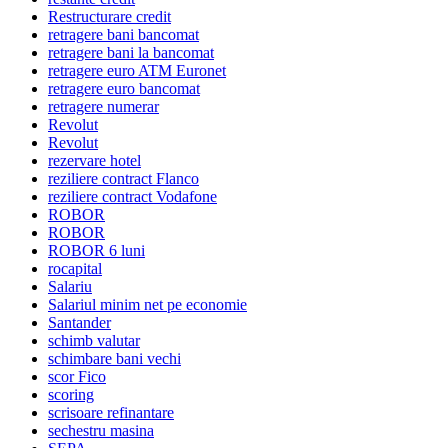
Restructurare credit
retragere bani bancomat
retragere bani la bancomat
retragere euro ATM Euronet
retragere euro bancomat
retragere numerar
Revolut
Revolut
rezervare hotel
reziliere contract Flanco
reziliere contract Vodafone
ROBOR
ROBOR
ROBOR 6 luni
rocapital
Salariu
Salariul minim net pe economie
Santander
schimb valutar
schimbare bani vechi
scor Fico
scoring
scrisoare refinantare
sechestru masina