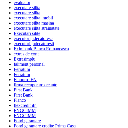
evaluator
executare silita
executare silita
executare silita imobil
executare silita masina
executare silita strainatate
Executari silite
executor judecatoresc
executori judecatoresti
Eximbank Banca Romaneasca
extras de cont
Extrasimplu
faliment personal
Ferratum
Ferratum
Finopro IFN
firma recuperare creante
First Bank
First Bank
Flanco
flexcredit ifn
FNGCIMM
FNGCIMM
Fond garantare
Fond garantare credite Prima Casa