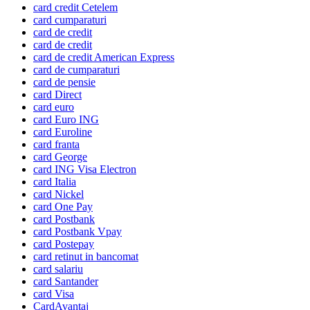
card credit Cetelem
card cumparaturi
card de credit
card de credit
card de credit American Express
card de cumparaturi
card de pensie
card Direct
card euro
card Euro ING
card Euroline
card franta
card George
card ING Visa Electron
card Italia
card Nickel
card One Pay
card Postbank
card Postbank Vpay
card Postepay
card retinut in bancomat
card salariu
card Santander
card Visa
CardAvantaj