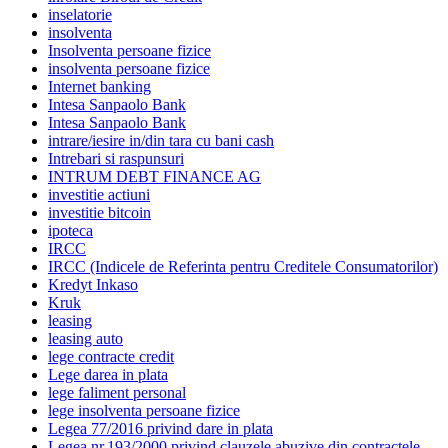
inselatorie
insolventa
Insolventa persoane fizice
insolventa persoane fizice
Internet banking
Intesa Sanpaolo Bank
Intesa Sanpaolo Bank
intrare/iesire in/din tara cu bani cash
Intrebari si raspunsuri
INTRUM DEBT FINANCE AG
investitie actiuni
investitie bitcoin
ipoteca
IRCC
IRCC (Indicele de Referinta pentru Creditele Consumatorilor)
Kredyt Inkaso
Kruk
leasing
leasing auto
lege contracte credit
Lege darea in plata
lege faliment personal
lege insolventa persoane fizice
Legea 77/2016 privind dare in plata
Legea nr.193/2000 privind clauzele abuzive din contractele