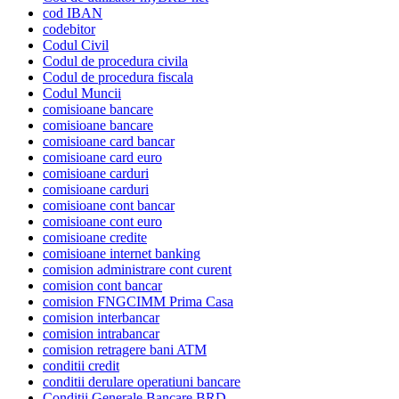
cod IBAN
codebitor
Codul Civil
Codul de procedura civila
Codul de procedura fiscala
Codul Muncii
comisioane bancare
comisioane bancare
comisioane card bancar
comisioane card euro
comisioane carduri
comisioane carduri
comisioane cont bancar
comisioane cont euro
comisioane credite
comisioane internet banking
comision administrare cont curent
comision cont bancar
comision FNGCIMM Prima Casa
comision interbancar
comision intrabancar
comision retragere bani ATM
conditii credit
conditii derulare operatiuni bancare
Conditii Generale Bancare BRD