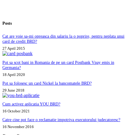
abuzive
și
anulate?
Posts
Cat are voie sa-mi opreasca din salariu la o poprire, pentru neplata unui
card de credit BRD?
27 April 2015
Pot sa scot bani in Romania de pe un card Postbank Vpay emis in
Germania?
18 April 2020
Pot sa folosesc un card Nickel la bancomatele BRD?
29 June 2018
Cum activez aplicatia YOU BRD?
16 October 2021
Catre cine pot face o reclamatie impotriva executorului judecatoresc?
16 November 2016