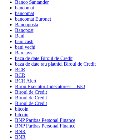
Banco Santander
bancomat
bancomat
bancomat Euronet
Bancoposta
Bancpost
Bani
bani cash
bani vechi
Barclays
baza de date Biroul de Credit
baza de date rau platnici Biroul de Credit
BCR
BCR
BCR Alert
Birou Executor Judecatoresc – BEJ
Biroul de Credit
Biroul de Credit
Biroul de Credit
bitcoin
bitcoin
BNP Paribas Personal Finance
BNP Paribas Personal Finance
BNR
BNR