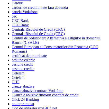
Carduri
carduri de credit in rate fara dobanda
cartela Vodafone
cec
CEC Bank
CEC Bank
Centrala Riscului de Credit (CRC)
Centrala Riscului de Credit (CRC)
Centrul de Solutionare Alternativa a Litigiilor in domeniul
Bancar (CSALB)
Centrul European al Consumatorilor din Romania (ECC
Romania)
certificat de proprietate
cesiune creante
cesiune credit
cesiune credite
Cetelem
Cetelem
CHF
clauze abuzive
clauze abuzive contract Vodafone
Clauzele abuzive dintr-un contract de credit
Click 24 Banking
co-imprumutat
Cod de utilizator myBRD net