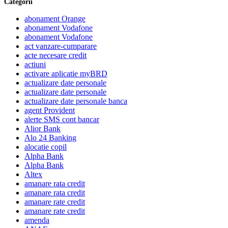
Categorii
abonament Orange
abonament Vodafone
abonament Vodafone
act vanzare-cumparare
acte necesare credit
actiuni
activare aplicatie myBRD
actualizare date personale
actualizare date personale
actualizare date personale banca
agent Provident
alerte SMS cont bancar
Alior Bank
Alo 24 Banking
alocatie copil
Alpha Bank
Alpha Bank
Altex
amanare rata credit
amanare rata credit
amanare rate credit
amanare rate credit
amenda