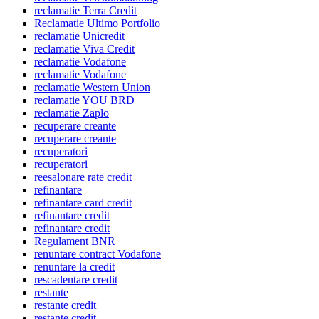
reclamatie Terra Credit
Reclamatie Ultimo Portfolio
reclamatie Unicredit
reclamatie Viva Credit
reclamatie Vodafone
reclamatie Vodafone
reclamatie Western Union
reclamatie YOU BRD
reclamatie Zaplo
recuperare creante
recuperare creante
recuperatori
recuperatori
reesalonare rate credit
refinantare
refinantare card credit
refinantare credit
refinantare credit
Regulament BNR
renuntare contract Vodafone
renuntare la credit
rescadentare credit
restante
restante credit
restante credit