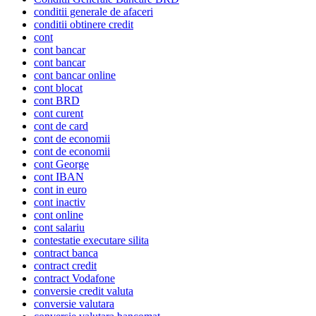
conditii generale de afaceri
conditii obtinere credit
cont
cont bancar
cont bancar
cont bancar online
cont blocat
cont BRD
cont curent
cont de card
cont de economii
cont de economii
cont George
cont IBAN
cont in euro
cont inactiv
cont online
cont salariu
contestatie executare silita
contract banca
contract credit
contract Vodafone
conversie credit valuta
conversie valutara