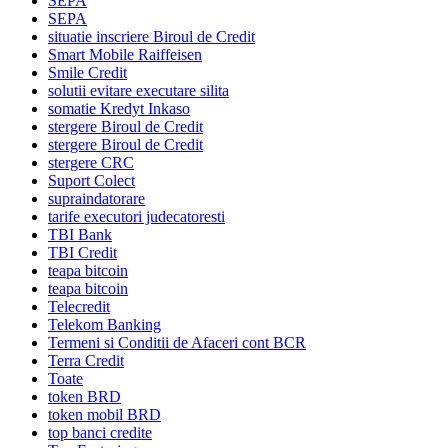
SEPA
SEPA
situatie inscriere Biroul de Credit
Smart Mobile Raiffeisen
Smile Credit
solutii evitare executare silita
somatie Kredyt Inkaso
stergere Biroul de Credit
stergere Biroul de Credit
stergere CRC
Suport Colect
supraindatorare
tarife executori judecatoresti
TBI Bank
TBI Credit
teapa bitcoin
teapa bitcoin
Telecredit
Telekom Banking
Termeni si Conditii de Afaceri cont BCR
Terra Credit
Toate
token BRD
token mobil BRD
top banci credite