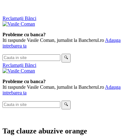
Skip
Reclamații Bănci
to
content
Probleme cu banca?
Iti raspunde Vasile Coman, jurnalist la Bancherul.ro
Adauga
intrebarea ta
Cauta
🔍
in
Reclamații Bănci
site
Probleme cu banca?
Iti raspunde Vasile Coman, jurnalist la Bancherul.ro
Adauga
intrebarea ta
Cauta
🔍
in
site
Tag
clauze abuzive orange