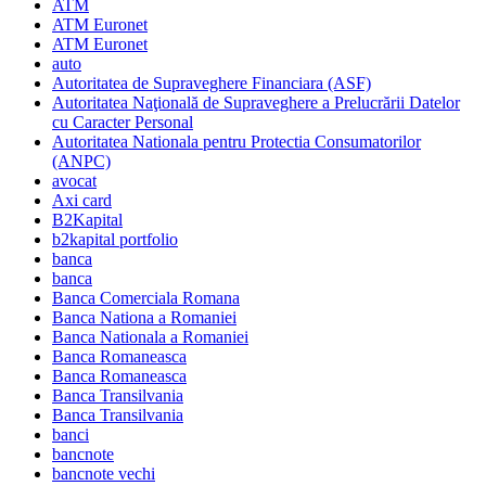
ATM
ATM Euronet
ATM Euronet
auto
Autoritatea de Supraveghere Financiara (ASF)
Autoritatea Naţională de Supraveghere a Prelucrării Datelor
cu Caracter Personal
Autoritatea Nationala pentru Protectia Consumatorilor
(ANPC)
avocat
Axi card
B2Kapital
b2kapital portfolio
banca
banca
Banca Comerciala Romana
Banca Nationa a Romaniei
Banca Nationala a Romaniei
Banca Romaneasca
Banca Romaneasca
Banca Transilvania
Banca Transilvania
banci
bancnote
bancnote vechi