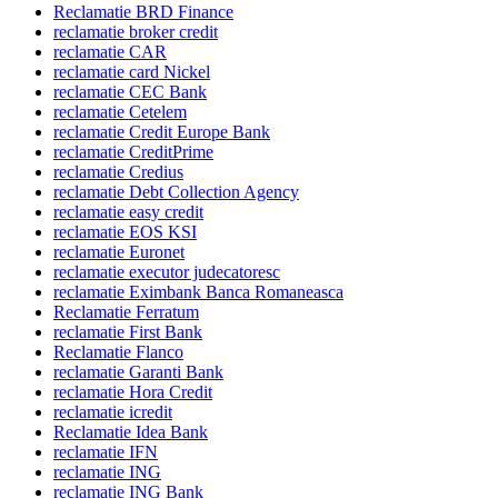
Reclamatie BRD Finance
reclamatie broker credit
reclamatie CAR
reclamatie card Nickel
reclamatie CEC Bank
reclamatie Cetelem
reclamatie Credit Europe Bank
reclamatie CreditPrime
reclamatie Credius
reclamatie Debt Collection Agency
reclamatie easy credit
reclamatie EOS KSI
reclamatie Euronet
reclamatie executor judecatoresc
reclamatie Eximbank Banca Romaneasca
Reclamatie Ferratum
reclamatie First Bank
Reclamatie Flanco
reclamatie Garanti Bank
reclamatie Hora Credit
reclamatie icredit
Reclamatie Idea Bank
reclamatie IFN
reclamatie ING
reclamatie ING Bank