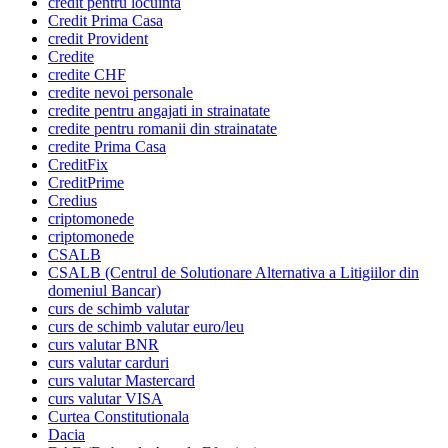
credit pentru locuinta
Credit Prima Casa
credit Provident
Credite
credite CHF
credite nevoi personale
credite pentru angajati in strainatate
credite pentru romanii din strainatate
credite Prima Casa
CreditFix
CreditPrime
Credius
criptomonede
criptomonede
CSALB
CSALB (Centrul de Solutionare Alternativa a Litigiilor din
domeniul Bancar)
curs de schimb valutar
curs de schimb valutar euro/leu
curs valutar BNR
curs valutar carduri
curs valutar Mastercard
curs valutar VISA
Curtea Constitutionala
Dacia