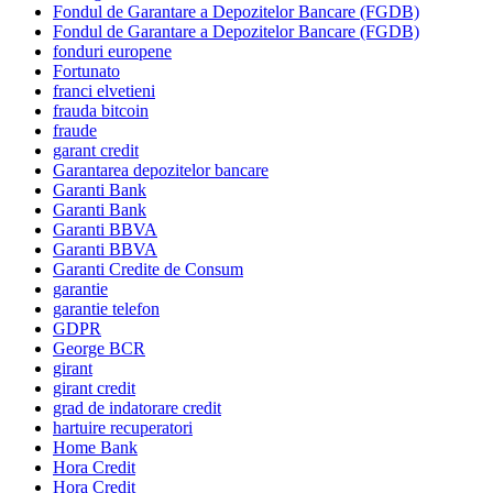
Fondul de Garantare a Depozitelor Bancare (FGDB)
Fondul de Garantare a Depozitelor Bancare (FGDB)
fonduri europene
Fortunato
franci elvetieni
frauda bitcoin
fraude
garant credit
Garantarea depozitelor bancare
Garanti Bank
Garanti Bank
Garanti BBVA
Garanti BBVA
Garanti Credite de Consum
garantie
garantie telefon
GDPR
George BCR
girant
girant credit
grad de indatorare credit
hartuire recuperatori
Home Bank
Hora Credit
Hora Credit