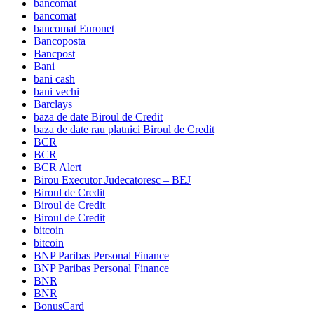
bancomat
bancomat
bancomat Euronet
Bancoposta
Bancpost
Bani
bani cash
bani vechi
Barclays
baza de date Biroul de Credit
baza de date rau platnici Biroul de Credit
BCR
BCR
BCR Alert
Birou Executor Judecatoresc – BEJ
Biroul de Credit
Biroul de Credit
Biroul de Credit
bitcoin
bitcoin
BNP Paribas Personal Finance
BNP Paribas Personal Finance
BNR
BNR
BonusCard