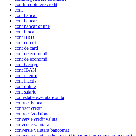
conditii obtinere credit
cont
cont bancar
cont bancar
cont bancar online
cont blocat
cont BRD
cont curent
cont de card
cont de economii
cont de economii
cont George
cont IBAN
cont in euro
cont inactiv
cont online
cont salariu
contestatie executare silita
contract banca
contract credit
contract Vodafone
conversie credit valuta
conversie valutara
conversie valutara bancomat
conversie valutara dinamica (Dynamic Currency Conversion)