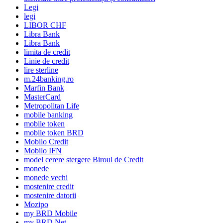
Legi
legi
LIBOR CHF
Libra Bank
Libra Bank
limita de credit
Linie de credit
lire sterline
m.24banking.ro
Marfin Bank
MasterCard
Metropolitan Life
mobile banking
mobile token
mobile token BRD
Mobilo Credit
Mobilo IFN
model cerere stergere Biroul de Credit
monede
monede vechi
mostenire credit
mostenire datorii
Mozipo
my BRD Mobile
my BRD Net