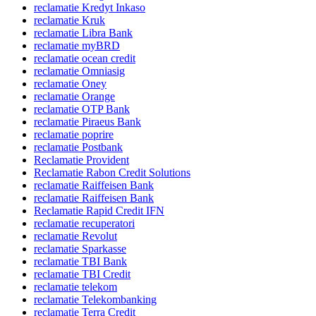
reclamatie Kredyt Inkaso
reclamatie Kruk
reclamatie Libra Bank
reclamatie myBRD
reclamatie ocean credit
reclamatie Omniasig
reclamatie Oney
reclamatie Orange
reclamatie OTP Bank
reclamatie Piraeus Bank
reclamatie poprire
reclamatie Postbank
Reclamatie Provident
Reclamatie Rabon Credit Solutions
reclamatie Raiffeisen Bank
reclamatie Raiffeisen Bank
Reclamatie Rapid Credit IFN
reclamatie recuperatori
reclamatie Revolut
reclamatie Sparkasse
reclamatie TBI Bank
reclamatie TBI Credit
reclamatie telekom
reclamatie Telekombanking
reclamatie Terra Credit