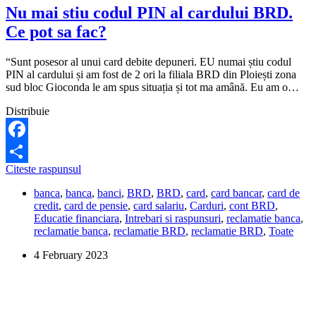
Nu mai stiu codul PIN al cardului BRD.
Ce pot sa fac?
“Sunt posesor al unui card debite depuneri. EU numai știu codul
PIN al cardului și am fost de 2 ori la filiala BRD din Ploiești zona
sud bloc Gioconda le am spus situația și tot ma amână. Eu am o…
Distribuie
Facebook
Nu
Citeste raspunsul
Share
mai
banca
,
banca
,
banci
,
BRD
,
BRD
,
card
,
card bancar
,
card de
stiu
credit
,
card de pensie
,
card salariu
,
Carduri
,
cont BRD
,
codul
Educatie financiara
,
Intrebari si raspunsuri
,
reclamatie banca
,
PIN
reclamatie banca
,
reclamatie BRD
,
reclamatie BRD
,
Toate
al
cardului
4 February 2023
BRD.
Ce
pot
sa
fac?