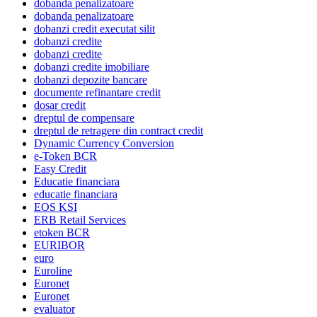
dobanda penalizatoare
dobanda penalizatoare
dobanzi credit executat silit
dobanzi credite
dobanzi credite
dobanzi credite imobiliare
dobanzi depozite bancare
documente refinantare credit
dosar credit
dreptul de compensare
dreptul de retragere din contract credit
Dynamic Currency Conversion
e-Token BCR
Easy Credit
Educatie financiara
educatie financiara
EOS KSI
ERB Retail Services
etoken BCR
EURIBOR
euro
Euroline
Euronet
Euronet
evaluator