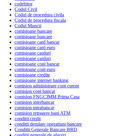
codebitor
Codul Civil
Codul de procedura civila
Codul de procedura fiscala
Codul Muncii
comisioane bancare
comisioane bancare
comisioane card bancar
comisioane card euro
comisioane carduri
comisioane carduri
comisioane cont bancar
comisioane cont euro
comisioane credite
comisioane internet banking
comision administrare cont curent
comision cont bancar
comision FNGCIMM Prima Casa
comision interbancar
comision intrabancar
comision retragere bani ATM
conditii credit
conditii derulare operatiuni bancare
Conditii Generale Bancare BRD
conditii generale de afaceri