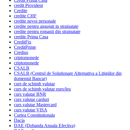
Credit Prima Casa
credit Provident
Credite
credite CHF
credite nevoi personale
credite pentru angajati in strainatate
credite pentru romanii din strainatate
credite Prima Casa
CreditFix
CreditPrime
Credius
criptomonede
criptomonede
CSALB
CSALB (Centrul de Solutionare Alternativa a Litigiilor din
domeniul Bancar)
curs de schimb valutar
curs de schimb valutar euro/leu
curs valutar BNR
curs valutar carduri
curs valutar Mastercard
curs valutar VISA
Curtea Constitutionala
Dacia
DAE (Dobanda Anuala Efectiva)