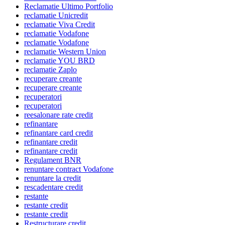
Reclamatie Ultimo Portfolio
reclamatie Unicredit
reclamatie Viva Credit
reclamatie Vodafone
reclamatie Vodafone
reclamatie Western Union
reclamatie YOU BRD
reclamatie Zaplo
recuperare creante
recuperare creante
recuperatori
recuperatori
reesalonare rate credit
refinantare
refinantare card credit
refinantare credit
refinantare credit
Regulament BNR
renuntare contract Vodafone
renuntare la credit
rescadentare credit
restante
restante credit
restante credit
Restructurare credit