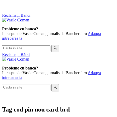
Skip
Reclamații Bănci
to
content
Probleme cu banca?
Iti raspunde Vasile Coman, jurnalist la Bancherul.ro
Adauga
intrebarea ta
Cauta
🔍
in
Reclamații Bănci
site
Probleme cu banca?
Iti raspunde Vasile Coman, jurnalist la Bancherul.ro
Adauga
intrebarea ta
Cauta
🔍
in
site
Tag
cod pin nou card brd