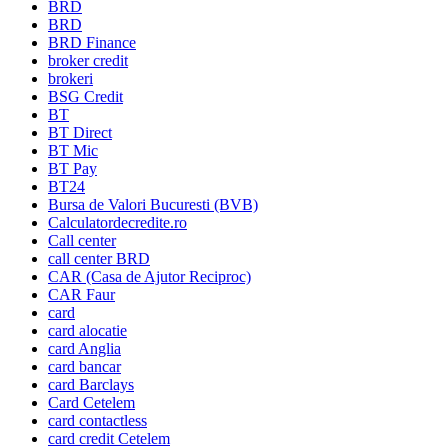
BRD
BRD
BRD Finance
broker credit
brokeri
BSG Credit
BT
BT Direct
BT Mic
BT Pay
BT24
Bursa de Valori Bucuresti (BVB)
Calculatordecredite.ro
Call center
call center BRD
CAR (Casa de Ajutor Reciproc)
CAR Faur
card
card alocatie
card Anglia
card bancar
card Barclays
Card Cetelem
card contactless
card credit Cetelem