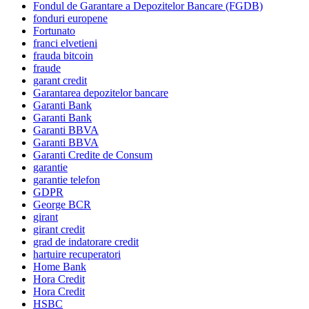
Fondul de Garantare a Depozitelor Bancare (FGDB)
fonduri europene
Fortunato
franci elvetieni
frauda bitcoin
fraude
garant credit
Garantarea depozitelor bancare
Garanti Bank
Garanti Bank
Garanti BBVA
Garanti BBVA
Garanti Credite de Consum
garantie
garantie telefon
GDPR
George BCR
girant
girant credit
grad de indatorare credit
hartuire recuperatori
Home Bank
Hora Credit
Hora Credit
HSBC