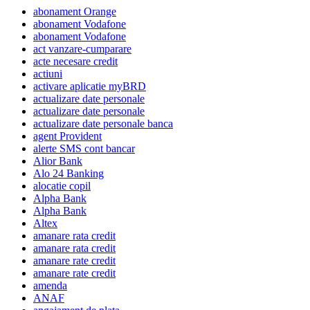
abonament Orange
abonament Vodafone
abonament Vodafone
act vanzare-cumparare
acte necesare credit
actiuni
activare aplicatie myBRD
actualizare date personale
actualizare date personale
actualizare date personale banca
agent Provident
alerte SMS cont bancar
Alior Bank
Alo 24 Banking
alocatie copil
Alpha Bank
Alpha Bank
Altex
amanare rata credit
amanare rata credit
amanare rate credit
amanare rate credit
amenda
ANAF