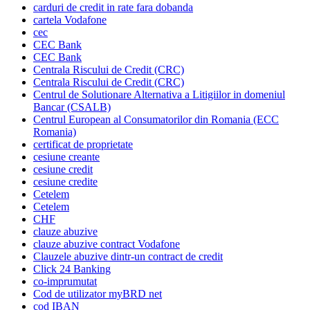
carduri de credit in rate fara dobanda
cartela Vodafone
cec
CEC Bank
CEC Bank
Centrala Riscului de Credit (CRC)
Centrala Riscului de Credit (CRC)
Centrul de Solutionare Alternativa a Litigiilor in domeniul
Bancar (CSALB)
Centrul European al Consumatorilor din Romania (ECC
Romania)
certificat de proprietate
cesiune creante
cesiune credit
cesiune credite
Cetelem
Cetelem
CHF
clauze abuzive
clauze abuzive contract Vodafone
Clauzele abuzive dintr-un contract de credit
Click 24 Banking
co-imprumutat
Cod de utilizator myBRD net
cod IBAN