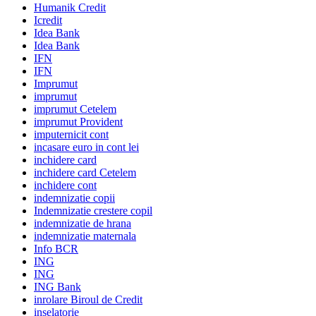
Humanik Credit
Icredit
Idea Bank
Idea Bank
IFN
IFN
Imprumut
imprumut
imprumut Cetelem
imprumut Provident
imputernicit cont
incasare euro in cont lei
inchidere card
inchidere card Cetelem
inchidere cont
indemnizatie copii
Indemnizatie crestere copil
indemnizatie de hrana
indemnizatie maternala
Info BCR
ING
ING
ING Bank
inrolare Biroul de Credit
inselatorie