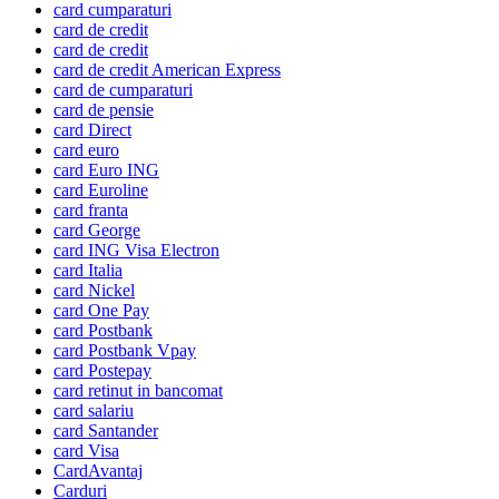
card cumparaturi
card de credit
card de credit
card de credit American Express
card de cumparaturi
card de pensie
card Direct
card euro
card Euro ING
card Euroline
card franta
card George
card ING Visa Electron
card Italia
card Nickel
card One Pay
card Postbank
card Postbank Vpay
card Postepay
card retinut in bancomat
card salariu
card Santander
card Visa
CardAvantaj
Carduri