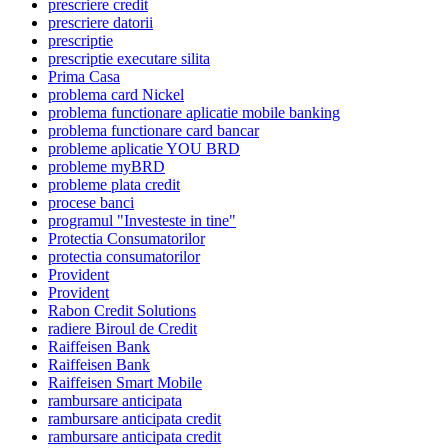
prescriere credit
prescriere datorii
prescriptie
prescriptie executare silita
Prima Casa
problema card Nickel
problema functionare aplicatie mobile banking
problema functionare card bancar
probleme aplicatie YOU BRD
probleme myBRD
probleme plata credit
procese banci
programul "Investeste in tine"
Protectia Consumatorilor
protectia consumatorilor
Provident
Provident
Rabon Credit Solutions
radiere Biroul de Credit
Raiffeisen Bank
Raiffeisen Bank
Raiffeisen Smart Mobile
rambursare anticipata
rambursare anticipata credit
rambursare anticipata credit