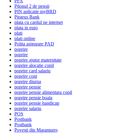
PFA
Pilonul 2 de pensii
PIN aplicatie myBRD
Piraeus Bank
plata cu cardul pe internet
plata in euro
plati
plati online
Polita asigurare PAD
poprire
poprire
poprire ajutor maternitate
poprire alocatie copil
poprire card salariu
poprire cont
poprire diurna
poprire pensie
poprire pensie alimentara copil
poprire pensie boala
poprire pensie handicap
poprire salariu
POS
Postbank
Postbank
Povesti din Maramureș