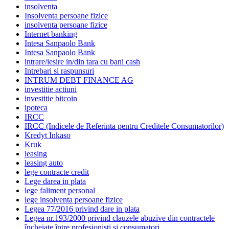
insolventa
Insolventa persoane fizice
insolventa persoane fizice
Internet banking
Intesa Sanpaolo Bank
Intesa Sanpaolo Bank
intrare/iesire in/din tara cu bani cash
Intrebari si raspunsuri
INTRUM DEBT FINANCE AG
investitie actiuni
investitie bitcoin
ipoteca
IRCC
IRCC (Indicele de Referinta pentru Creditele Consumatorilor)
Kredyt Inkaso
Kruk
leasing
leasing auto
lege contracte credit
Lege darea in plata
lege faliment personal
lege insolventa persoane fizice
Legea 77/2016 privind dare in plata
Legea nr.193/2000 privind clauzele abuzive din contractele
încheiate între profesioniști și consumatori