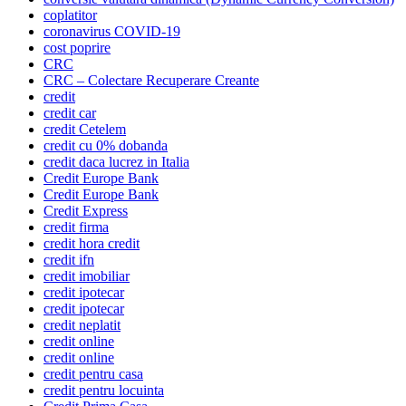
coplatitor
coronavirus COVID-19
cost poprire
CRC
CRC – Colectare Recuperare Creante
credit
credit car
credit Cetelem
credit cu 0% dobanda
credit daca lucrez in Italia
Credit Europe Bank
Credit Europe Bank
Credit Express
credit firma
credit hora credit
credit ifn
credit imobiliar
credit ipotecar
credit ipotecar
credit neplatit
credit online
credit online
credit pentru casa
credit pentru locuinta