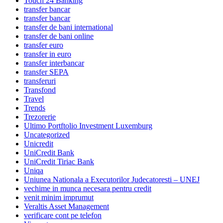
Touch 24 Banking
transfer bancar
transfer bancar
transfer de bani international
transfer de bani online
transfer euro
transfer in euro
transfer interbancar
transfer SEPA
transferuri
Transfond
Travel
Trends
Trezorerie
Ultimo Portftolio Investment Luxemburg
Uncategorized
Unicredit
UniCredit Bank
UniCredit Tiriac Bank
Uniqa
Uniunea Nationala a Executorilor Judecatoresti – UNEJ
vechime in munca necesara pentru credit
venit minim imprumut
Veraltis Asset Management
verificare cont pe telefon