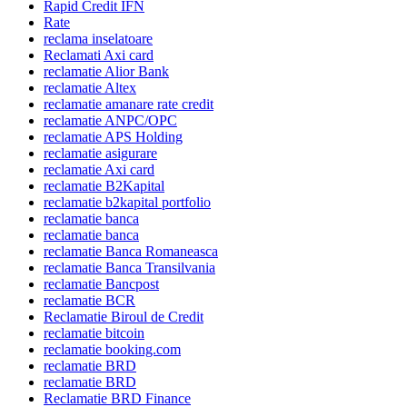
Rapid Credit IFN
Rate
reclama inselatoare
Reclamati Axi card
reclamatie Alior Bank
reclamatie Altex
reclamatie amanare rate credit
reclamatie ANPC/OPC
reclamatie APS Holding
reclamatie asigurare
reclamatie Axi card
reclamatie B2Kapital
reclamatie b2kapital portfolio
reclamatie banca
reclamatie banca
reclamatie Banca Romaneasca
reclamatie Banca Transilvania
reclamatie Bancpost
reclamatie BCR
Reclamatie Biroul de Credit
reclamatie bitcoin
reclamatie booking.com
reclamatie BRD
reclamatie BRD
Reclamatie BRD Finance