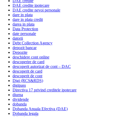
DAE credite
DAE credite ipotecare
DAE credite nevoi personale
dare in plata
dare in plata credit
darea in plata
Data Protection
date personale
datorii
Debt Collection Agency
depozit bancar
Depozite
deschidere cont online
descoperire de card
descoperit autorizat de cont – DAC
descoperit de card
descoperit de cont
Digi (RCS&RDS)
digipass
Directiva 17 privind creditele ipotecare
diurna
dividende
dobanda
Dobanda Anuala Efectiva (DAE)
Dobanda legala