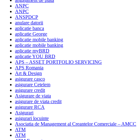
angajament de plata
ANPC
ANPC
ANSPDCP
anulare datorii
aplicatie banca
aplicatie George
aplicatie mobile banking
aplicatie mobile banking
aplicatie myBRD
aplicatie YOU BRD
APS – ASSET PORTFOLIO SERVICING
APS Romania
Art & Design
asigurare casco
asigurare Cetelem
asigurare credit
Asigurare de viata
asigurare de viata credit
asigurare RCA
Asigurari
asigurari locuinte
Asociatia de Management al Creantelor Comerciale – AMCC
ATM
ATM