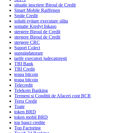
situatie inscriere Biroul de Credit
Smart Mobile Raiffeisen
Smile Credit
solutii evitare executare silita
somatie Kredyt Inkaso
stergere Biroul de Credit
stergere Biroul de Credit
stergere CRC
Suport Colect
supraindatorare
tarife executori judecatoresti
TBI Bank
TBI Credit
teapa bitcoin
teapa bitcoin
Telecredit
Telekom Banking
Termeni si Conditii de Afaceri cont BCR
Terra Credit
Toate
token BRD
token mobil BRD
top banci credite
Top Factoring