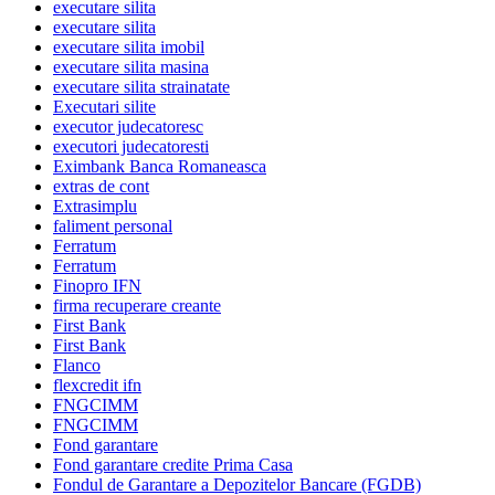
executare silita
executare silita
executare silita imobil
executare silita masina
executare silita strainatate
Executari silite
executor judecatoresc
executori judecatoresti
Eximbank Banca Romaneasca
extras de cont
Extrasimplu
faliment personal
Ferratum
Ferratum
Finopro IFN
firma recuperare creante
First Bank
First Bank
Flanco
flexcredit ifn
FNGCIMM
FNGCIMM
Fond garantare
Fond garantare credite Prima Casa
Fondul de Garantare a Depozitelor Bancare (FGDB)