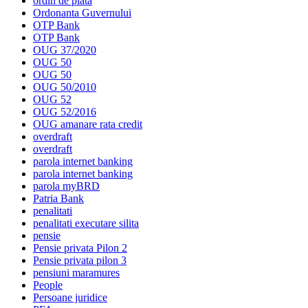
ordin de plata
Ordonanta Guvernului
OTP Bank
OTP Bank
OUG 37/2020
OUG 50
OUG 50
OUG 50/2010
OUG 52
OUG 52/2016
OUG amanare rata credit
overdraft
overdraft
parola internet banking
parola internet banking
parola myBRD
Patria Bank
penalitati
penalitati executare silita
pensie
Pensie privata Pilon 2
Pensie privata pilon 3
pensiuni maramures
People
Persoane juridice