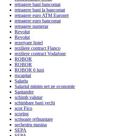
retragere bani bancomat
retragere bani la bancomat
retragere euro ATM Euronet
retragere euro bancomat
retragere numerar
Revolut
Revolut
rezervare hotel
reziliere contract Flanco
reziliere contract Vodafone
ROBOR
ROBOR
ROBOR 6 luni
rocapital
Salariu
Salariul minim net pe economie
Santander
schimb valutar
schimbare bani vechi
scor Fico
scoring
scrisoare refinantare
sechestru masina
SEPA
SEPA