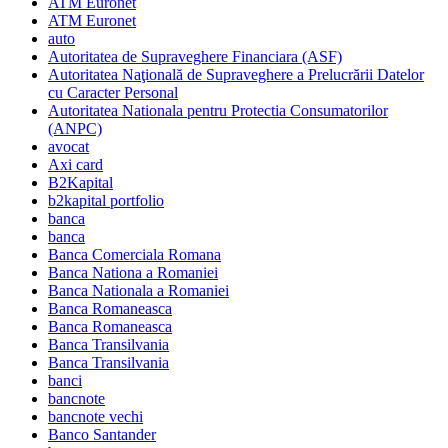
ATM Euronet
ATM Euronet
auto
Autoritatea de Supraveghere Financiara (ASF)
Autoritatea Naţională de Supraveghere a Prelucrării Datelor
cu Caracter Personal
Autoritatea Nationala pentru Protectia Consumatorilor
(ANPC)
avocat
Axi card
B2Kapital
b2kapital portfolio
banca
banca
Banca Comerciala Romana
Banca Nationa a Romaniei
Banca Nationala a Romaniei
Banca Romaneasca
Banca Romaneasca
Banca Transilvania
Banca Transilvania
banci
bancnote
bancnote vechi
Banco Santander