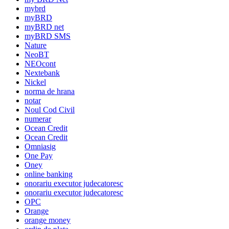
mybrd
myBRD
myBRD net
myBRD SMS
Nature
NeoBT
NEOcont
Nextebank
Nickel
norma de hrana
notar
Noul Cod Civil
numerar
Ocean Credit
Ocean Credit
Omniasig
One Pay
Oney
online banking
onorariu executor judecatoresc
onorariu executor judecatoresc
OPC
Orange
orange money