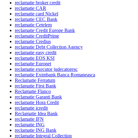
reclamatie broker credit
reclamatie CAR
reclamatie card Nickel
reclamatie CEC Bank
reclamatie Cetelem
reclamatie Credit Europe Bank
reclamatie CreditPrime
reclamatie Credius
reclamatie Debt Collection Agency
reclamatie easy credit
reclamatie EOS KSI
reclamatie Euronet
reclamatie executor judecatoresc
reclamatie Eximbank Banca Romaneasca
Reclamatie Ferratum
reclamatie First Bank
Reclamatie Flanco
reclamatie Garanti Bank
reclamatie Hora Credit
reclamatie icredit
Reclamatie Idea Bank
reclamatie IFN
reclamatie ING
reclamatie ING Bank
reclamatie Integral Collection