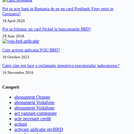
Pot sa scot bani in Romania de pe un card Postbank Vpay emis in
Germania?
18 April 2020
Pot sa folosesc un card Nickel la bancomatele BRD?
29 June 2018
Cum activez aplicatia YOU BRD?
16 October 2021
Catre cine pot face o reclamatie impotriva executorului judecatoresc?
16 November 2016
Categorii
abonament Orange
abonament Vodafone
abonament Vodafone
act vanzare-cumparare
acte necesare credit
actiuni
activare aplicatie myBRD