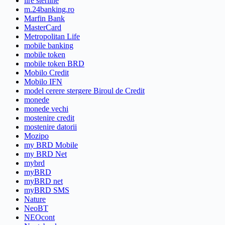
lire sterline
m.24banking.ro
Marfin Bank
MasterCard
Metropolitan Life
mobile banking
mobile token
mobile token BRD
Mobilo Credit
Mobilo IFN
model cerere stergere Biroul de Credit
monede
monede vechi
mostenire credit
mostenire datorii
Mozipo
my BRD Mobile
my BRD Net
mybrd
myBRD
myBRD net
myBRD SMS
Nature
NeoBT
NEOcont