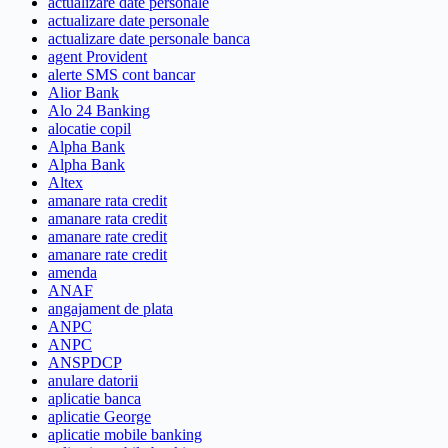
actualizare date personale
actualizare date personale
actualizare date personale banca
agent Provident
alerte SMS cont bancar
Alior Bank
Alo 24 Banking
alocatie copil
Alpha Bank
Alpha Bank
Altex
amanare rata credit
amanare rata credit
amanare rate credit
amanare rate credit
amenda
ANAF
angajament de plata
ANPC
ANPC
ANSPDCP
anulare datorii
aplicatie banca
aplicatie George
aplicatie mobile banking