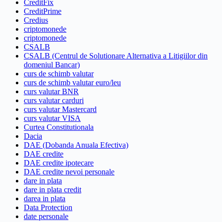
CreditFix
CreditPrime
Credius
criptomonede
criptomonede
CSALB
CSALB (Centrul de Solutionare Alternativa a Litigiilor din
domeniul Bancar)
curs de schimb valutar
curs de schimb valutar euro/leu
curs valutar BNR
curs valutar carduri
curs valutar Mastercard
curs valutar VISA
Curtea Constitutionala
Dacia
DAE (Dobanda Anuala Efectiva)
DAE credite
DAE credite ipotecare
DAE credite nevoi personale
dare in plata
dare in plata credit
darea in plata
Data Protection
date personale