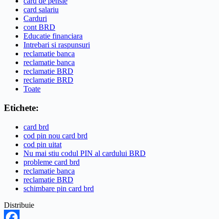
card de pensie
card salariu
Carduri
cont BRD
Educatie financiara
Intrebari si raspunsuri
reclamatie banca
reclamatie banca
reclamatie BRD
reclamatie BRD
Toate
Etichete:
card brd
cod pin nou card brd
cod pin uitat
Nu mai stiu codul PIN al cardului BRD
probleme card brd
reclamatie banca
reclamatie BRD
schimbare pin card brd
Distribuie