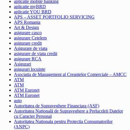
aplicatie mobile banking
aplicatie myBRD
aplicatie YOU BRD
APS – ASSET PORTFOLIO SERVICING
APS Romania
Art & Design
asigurare casco
asigurare Cetelem
asigurare credit
Asigurare de viata
asigurare de viata credit
asigurare RCA
Asigurari
asigurari locuinte
Asociatia de Management al Creantelor Comerciale – AMCC
ATM
ATM
ATM Euronet
ATM Euronet
auto
Autoritatea de Supraveghere Financiara (ASF)
Autoritatea Naţională de Supraveghere a Prelucrării Datelor
cu Caracter Personal
Autoritatea Nationala pentru Protectia Consumatorilor
(ANPC)