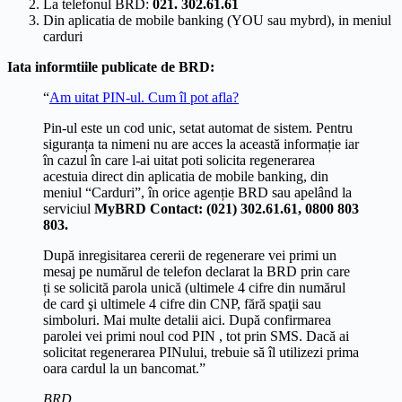
La telefonul BRD:
021. 302.61.61
Din aplicatia de mobile banking (YOU sau mybrd), in meniul
carduri
Iata informtiile publicate de BRD:
“
Am uitat PIN-ul. Cum îl pot afla?
Pin-ul este un cod unic, setat automat de sistem. Pentru
siguranța ta nimeni nu are acces la această informație iar
în cazul în care l-ai uitat poti solicita regenerarea
acestuia direct din aplicatia de mobile banking, din
meniul “Carduri”, în orice agenție BRD sau apelând la
serviciul
MyBRD Contact: (021) 302.61.61, 0800 803
803.
După inregisitarea cererii de regenerare vei primi un
mesaj pe numărul de telefon declarat la BRD prin care
ți se solicită parola unică (ultimele 4 cifre din numărul
de card şi ultimele 4 cifre din CNP, fără spaţii sau
simboluri. Mai multe detalii aici. După confirmarea
parolei vei primi noul cod PIN , tot prin SMS. Dacă ai
solicitat regenerarea PINului, trebuie să îl utilizezi prima
oara cardul la un bancomat.”
BRD