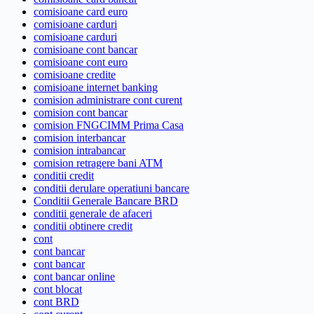
comisioane card euro
comisioane carduri
comisioane carduri
comisioane cont bancar
comisioane cont euro
comisioane credite
comisioane internet banking
comision administrare cont curent
comision cont bancar
comision FNGCIMM Prima Casa
comision interbancar
comision intrabancar
comision retragere bani ATM
conditii credit
conditii derulare operatiuni bancare
Conditii Generale Bancare BRD
conditii generale de afaceri
conditii obtinere credit
cont
cont bancar
cont bancar
cont bancar online
cont blocat
cont BRD