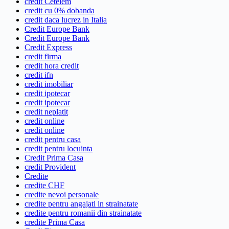
credit Cetelem
credit cu 0% dobanda
credit daca lucrez in Italia
Credit Europe Bank
Credit Europe Bank
Credit Express
credit firma
credit hora credit
credit ifn
credit imobiliar
credit ipotecar
credit ipotecar
credit neplatit
credit online
credit online
credit pentru casa
credit pentru locuinta
Credit Prima Casa
credit Provident
Credite
credite CHF
credite nevoi personale
credite pentru angajati in strainatate
credite pentru romanii din strainatate
credite Prima Casa