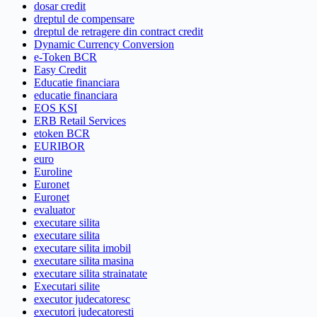
dosar credit
dreptul de compensare
dreptul de retragere din contract credit
Dynamic Currency Conversion
e-Token BCR
Easy Credit
Educatie financiara
educatie financiara
EOS KSI
ERB Retail Services
etoken BCR
EURIBOR
euro
Euroline
Euronet
Euronet
evaluator
executare silita
executare silita
executare silita imobil
executare silita masina
executare silita strainatate
Executari silite
executor judecatoresc
executori judecatoresti