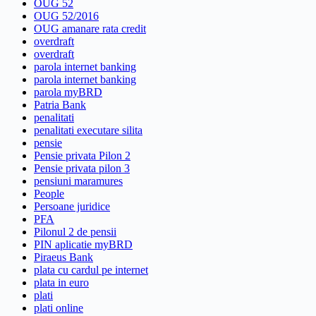
OUG 52
OUG 52/2016
OUG amanare rata credit
overdraft
overdraft
parola internet banking
parola internet banking
parola myBRD
Patria Bank
penalitati
penalitati executare silita
pensie
Pensie privata Pilon 2
Pensie privata pilon 3
pensiuni maramures
People
Persoane juridice
PFA
Pilonul 2 de pensii
PIN aplicatie myBRD
Piraeus Bank
plata cu cardul pe internet
plata in euro
plati
plati online