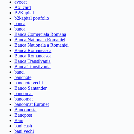
avocat
Axi card
B2Kapital
b2kapital portfolio
banca
banca
Banca Comerciala Romana
Banca Nationa a Romaniei
Banca Nationala a Romaniei
Banca Romaneasca
Banca Romaneasca
Banca Transilvania
Banca Transilvania
banci
bancnote
bancnote vechi
Banco Santander
bancomat
bancomat
bancomat Euronet
Bancoposta
Bancpost
Bani
bani cash
bani vechi