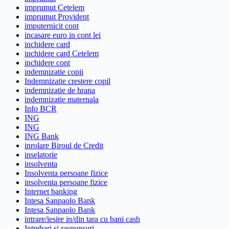
imprumut Cetelem
imprumut Provident
imputernicit cont
incasare euro in cont lei
inchidere card
inchidere card Cetelem
inchidere cont
indemnizatie copii
Indemnizatie crestere copil
indemnizatie de hrana
indemnizatie maternala
Info BCR
ING
ING
ING Bank
inrolare Biroul de Credit
inselatorie
insolventa
Insolventa persoane fizice
insolventa persoane fizice
Internet banking
Intesa Sanpaolo Bank
Intesa Sanpaolo Bank
intrare/iesire in/din tara cu bani cash
Intrebari si raspunsuri