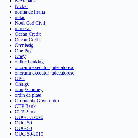
Nextebank
Nickel
norma de hrana
notar
Noul Cod Civil
numerar
Ocean Credit
Ocean Credit
Omniasig
One Pay
Oney
online banking
onorariu executor judecatoresc
onorariu executor judecatoresc
OPC
Orange
orange money
ordin de plata
Ordonanta Guvernului
OTP Bank
OTP Bank
OUG 37/2020
OUG 50
OUG 50
OUG 50/2010