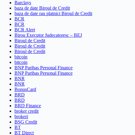
Barclays
baza de date Biroul de Credit
baza de date rau platnici Biroul de Credit
BCR
BCR
BCR Alert
Birou Executor Judecatoresc – BEJ
Biroul de Credit
Biroul de Credit
Biroul de Credit
bitcoin
bitcoin
BNP Paribas Personal Finance
BNP Paribas Personal Finance
BNR
BNR
BonusCard
BRD
BRD
BRD Finance
broker credit
brokeri
BSG Credit
BT
BT Direct