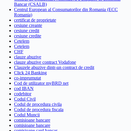
Bancar (CSALB)
Centrul European al Consumatorilor din Romania (ECC
Romania)
certificat de proprietate
cesiune creante
cesiune credit
cesiune credite
Cetelem
Cetelem
CHF
clauze abuzive
clauze abuzive contract Vodafone
Clauzele abuzive dintr-un contract de credit
Click 24 Banking
co-imprumutat
Cod de utilizator myBRD net
cod IBAN
codebitor
Codul Civil
Codul de procedura civila
Codul de procedura fiscala
Codul Muncii
comisioane bancare
comisioane bancare
comisioane card bancar