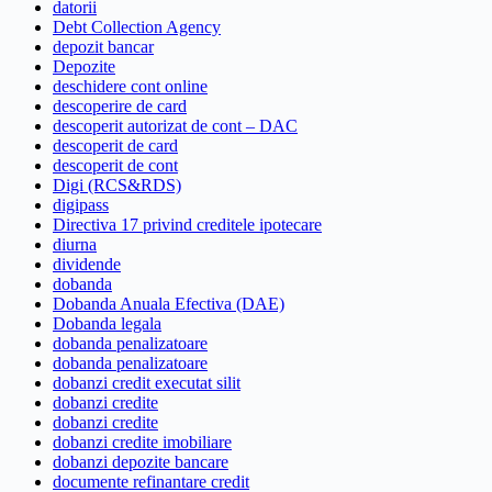
datorii
Debt Collection Agency
depozit bancar
Depozite
deschidere cont online
descoperire de card
descoperit autorizat de cont – DAC
descoperit de card
descoperit de cont
Digi (RCS&RDS)
digipass
Directiva 17 privind creditele ipotecare
diurna
dividende
dobanda
Dobanda Anuala Efectiva (DAE)
Dobanda legala
dobanda penalizatoare
dobanda penalizatoare
dobanzi credit executat silit
dobanzi credite
dobanzi credite
dobanzi credite imobiliare
dobanzi depozite bancare
documente refinantare credit