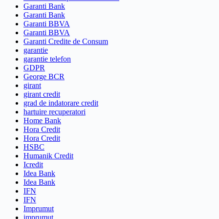
Garanti Bank
Garanti Bank
Garanti BBVA
Garanti BBVA
Garanti Credite de Consum
garantie
garantie telefon
GDPR
George BCR
girant
girant credit
grad de indatorare credit
hartuire recuperatori
Home Bank
Hora Credit
Hora Credit
HSBC
Humanik Credit
Icredit
Idea Bank
Idea Bank
IFN
IFN
Imprumut
imprumut