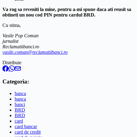
Va rog sa reveniti la mine, pentru a-mi spune daca ati reusit sa
obtineti un nou cod PIN pentru cardul BRD.
Cu stima,
Vasile Pop Coman
jurnalist
Reclamatiibanci.ro
vasile.coman@reclamatiibanci.ro
Distribuie
Categoria:
banca
banca
banci
BRD
BRD
card
card bancar
card de credit