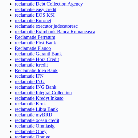
reclamatie Debt Collection Agency
reclamatie easy credit
reclamatie EOS KSI
reclamatie Euronet
reclamatie executor judecatoresc
reclamatie Eximbank Banca Romaneasca
Reclamatie Ferratum
reclamatie First Bank
Reclamatie Flanco
reclamatie Garanti Bank
reclamatie Hora Credit
reclamatie icredit
Reclamatie Idea Bank
reclamatie IFN
reclamatie ING
reclamatie ING Bank
reclamatie Integral Collection
reclamatie Kredyt Inkaso
reclamatie Kruk
reclamatie Libra Bank
reclamatie myBRD
reclamatie ocean credit
reclamatie Omniasig
reclamatie Oney
reclamatie Orange