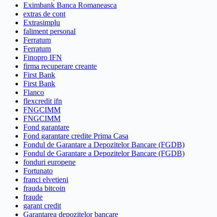
Eximbank Banca Romaneasca
extras de cont
Extrasimplu
faliment personal
Ferratum
Ferratum
Finopro IFN
firma recuperare creante
First Bank
First Bank
Flanco
flexcredit ifn
FNGCIMM
FNGCIMM
Fond garantare
Fond garantare credite Prima Casa
Fondul de Garantare a Depozitelor Bancare (FGDB)
Fondul de Garantare a Depozitelor Bancare (FGDB)
fonduri europene
Fortunato
franci elvetieni
frauda bitcoin
fraude
garant credit
Garantarea depozitelor bancare