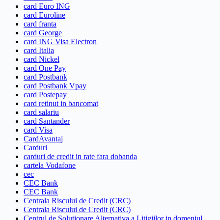
card Euro ING
card Euroline
card franta
card George
card ING Visa Electron
card Italia
card Nickel
card One Pay
card Postbank
card Postbank Vpay
card Postepay
card retinut in bancomat
card salariu
card Santander
card Visa
CardAvantaj
Carduri
carduri de credit in rate fara dobanda
cartela Vodafone
cec
CEC Bank
CEC Bank
Centrala Riscului de Credit (CRC)
Centrala Riscului de Credit (CRC)
Centrul de Solutionare Alternativa a Litigiilor in domeniul