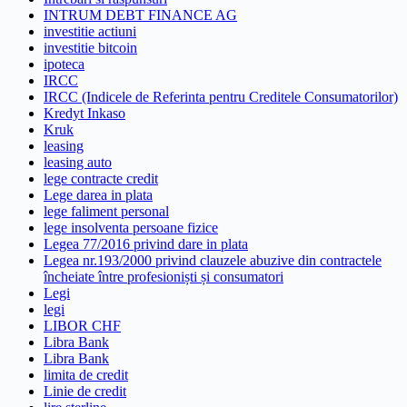
INTRUM DEBT FINANCE AG
investitie actiuni
investitie bitcoin
ipoteca
IRCC
IRCC (Indicele de Referinta pentru Creditele Consumatorilor)
Kredyt Inkaso
Kruk
leasing
leasing auto
lege contracte credit
Lege darea in plata
lege faliment personal
lege insolventa persoane fizice
Legea 77/2016 privind dare in plata
Legea nr.193/2000 privind clauzele abuzive din contractele
încheiate între profesioniști și consumatori
Legi
legi
LIBOR CHF
Libra Bank
Libra Bank
limita de credit
Linie de credit