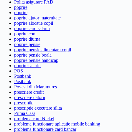
Polita asigurare PAD
poprire
poprire
poprire ajutor maternitate
poprire alocatie copil
poprire card salariu
poprire cont
poprire diurna
poprire pensie
poprire pensie alimentara copil
poprire pensie boala
poprire pensie handicap
poprire salariu
POS
Postbank
Postbank
Povesti din Maramureș
prescriere credit
prescriere datorii
prescriptie
prescriptie executare silita
Prima Casa
problema card Nickel
problema functionare aplicatie mobile banking
problema functionare card bancar