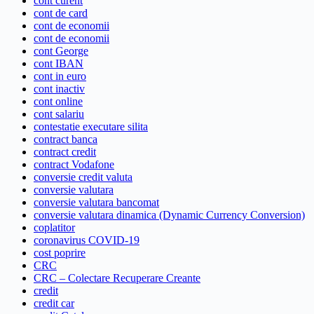
cont curent
cont de card
cont de economii
cont de economii
cont George
cont IBAN
cont in euro
cont inactiv
cont online
cont salariu
contestatie executare silita
contract banca
contract credit
contract Vodafone
conversie credit valuta
conversie valutara
conversie valutara bancomat
conversie valutara dinamica (Dynamic Currency Conversion)
coplatitor
coronavirus COVID-19
cost poprire
CRC
CRC – Colectare Recuperare Creante
credit
credit car