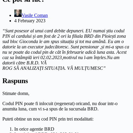
Vasile Coman
4 February 2023
“Sunt posesor al unui card debite depuneri. EU numai știu codul
PIN al cardului și am fost de 2 ori la filiala BRD din Ploiești zona
sud bloc Gioconda le am spus situația și tot ma amână. Eu am o
datorie la un executor judecătoresc. Sunt pensionar ,și mi-a spus ca
nu se poate da codul pin de căt în februarie adică luna asta. Acest
caz sa întâmplă ieri 02.02.2023,motivul nu l-am înțeles.Nu am
datorii către B.R.D. VĂ
ROG SĂ ANALIZAȚI SITUAȚIA. VĂ MULȚUMESC”
Raspuns
Stimate domn,
Codul PIN poate fi inlocuit (regenerat) oricand, nu doar intr-o
anumita luna, cum vi s-a spus de la sucursala BRD.
Puteti obtine un nou cod PIN prin trei modalitati:
In orice agentie BRD