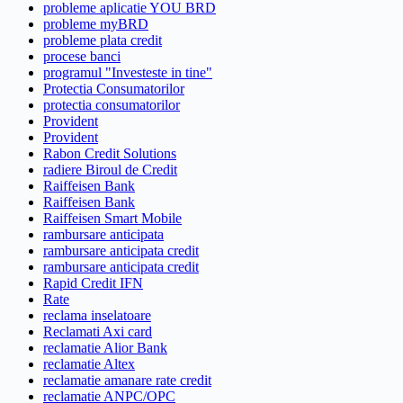
probleme aplicatie YOU BRD
probleme myBRD
probleme plata credit
procese banci
programul "Investeste in tine"
Protectia Consumatorilor
protectia consumatorilor
Provident
Provident
Rabon Credit Solutions
radiere Biroul de Credit
Raiffeisen Bank
Raiffeisen Bank
Raiffeisen Smart Mobile
rambursare anticipata
rambursare anticipata credit
rambursare anticipata credit
Rapid Credit IFN
Rate
reclama inselatoare
Reclamati Axi card
reclamatie Alior Bank
reclamatie Altex
reclamatie amanare rate credit
reclamatie ANPC/OPC