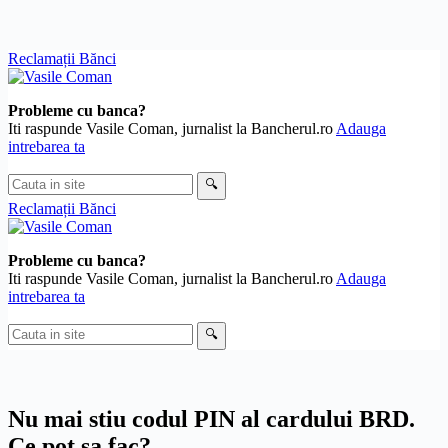
Skip
Reclamații Bănci
to
content
Probleme cu banca?
Iti raspunde Vasile Coman, jurnalist la Bancherul.ro
Adauga
intrebarea ta
Cauta
🔍
in
Reclamații Bănci
site
Probleme cu banca?
Iti raspunde Vasile Coman, jurnalist la Bancherul.ro
Adauga
intrebarea ta
Cauta
🔍
in
site
Nu mai stiu codul PIN al cardului BRD.
Ce pot sa fac?