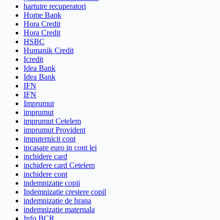
hartuire recuperatori
Home Bank
Hora Credit
Hora Credit
HSBC
Humanik Credit
Icredit
Idea Bank
Idea Bank
IFN
IFN
Imprumut
imprumut
imprumut Cetelem
imprumut Provident
imputernicit cont
incasare euro in cont lei
inchidere card
inchidere card Cetelem
inchidere cont
indemnizatie copii
Indemnizatie crestere copil
indemnizatie de hrana
indemnizatie maternala
Info BCR