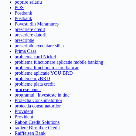
poprire salariu
POS
Postbank
Postbank
Povesti din Maramureș
prescriere credit
prescriere datorii
prescriptie
prescriptie executare silita
Prima Casa
problema card Nickel
problema functionare aplicatie mobile banking
problema functionare card bancar
probleme aplicatie YOU BRD
probleme myBRD
probleme plata credit
procese banci
programul "Investeste in tine"
Protectia Consumatorilor
protectia consumatorilor
Provident
Provident
Rabon Credit Solutions
radiere Biroul de Credit
Raiffeisen Bank