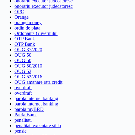
onorariu executor judecatoresc
onorariu executor judecatoresc
OPC
Orange
orange money
ordin de plata
Ordonanta Guvernului
OTP Bank
OTP Bank
OUG 37/2020
OUG 50
OUG 50
OUG 50/2010
OUG 52
OUG 52/2016
OUG amanare rata credit
overdraft
overdraft
parola internet banking
parola internet banking
parola myBRD
Patria Bank
penalitati
penalitati executare silita
pensie