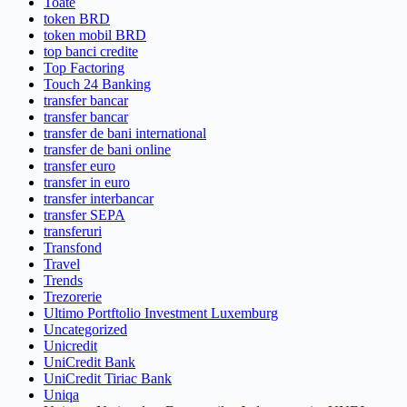
Toate
token BRD
token mobil BRD
top banci credite
Top Factoring
Touch 24 Banking
transfer bancar
transfer bancar
transfer de bani international
transfer de bani online
transfer euro
transfer in euro
transfer interbancar
transfer SEPA
transferuri
Transfond
Travel
Trends
Trezorerie
Ultimo Portftolio Investment Luxemburg
Uncategorized
Unicredit
UniCredit Bank
UniCredit Tiriac Bank
Uniqa