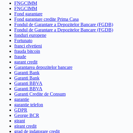
FNGCIMM
FNGCIMM
Fond garantare
Fond garantare credite Prima Casa
Fondul de Garantare a Depozitelor Bancare (FGDB)
Fondul de Garantare a Depozitelor Bancare (FGDB)
fonduri europene
Fortunato
franci elvetieni
frauda bitcoin
fraude
garant credit
Garantarea depozitelor bancare
Garanti Bank
Garanti Bank
Garanti BBVA
Garanti BBVA
Garanti Credite de Consum
garantie
garantie telefon
GDPR
George BCR
girant
girant credit
grad de indatorare credit