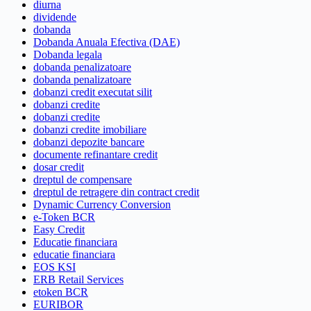
diurna
dividende
dobanda
Dobanda Anuala Efectiva (DAE)
Dobanda legala
dobanda penalizatoare
dobanda penalizatoare
dobanzi credit executat silit
dobanzi credite
dobanzi credite
dobanzi credite imobiliare
dobanzi depozite bancare
documente refinantare credit
dosar credit
dreptul de compensare
dreptul de retragere din contract credit
Dynamic Currency Conversion
e-Token BCR
Easy Credit
Educatie financiara
educatie financiara
EOS KSI
ERB Retail Services
etoken BCR
EURIBOR