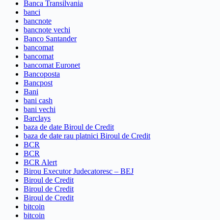
Banca Transilvania
banci
bancnote
bancnote vechi
Banco Santander
bancomat
bancomat
bancomat Euronet
Bancoposta
Bancpost
Bani
bani cash
bani vechi
Barclays
baza de date Biroul de Credit
baza de date rau platnici Biroul de Credit
BCR
BCR
BCR Alert
Birou Executor Judecatoresc – BEJ
Biroul de Credit
Biroul de Credit
Biroul de Credit
bitcoin
bitcoin