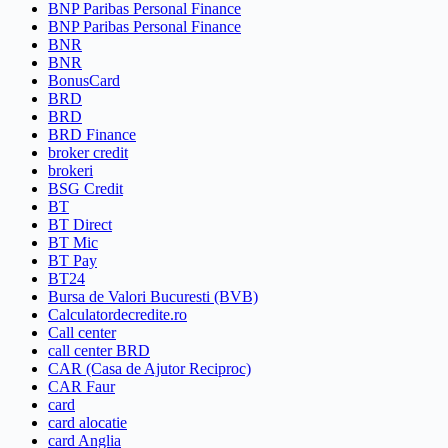
BNP Paribas Personal Finance
BNP Paribas Personal Finance
BNR
BNR
BonusCard
BRD
BRD
BRD Finance
broker credit
brokeri
BSG Credit
BT
BT Direct
BT Mic
BT Pay
BT24
Bursa de Valori Bucuresti (BVB)
Calculatordecredite.ro
Call center
call center BRD
CAR (Casa de Ajutor Reciproc)
CAR Faur
card
card alocatie
card Anglia