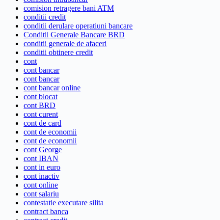
comision retragere bani ATM
conditii credit
conditii derulare operatiuni bancare
Conditii Generale Bancare BRD
conditii generale de afaceri
conditii obtinere credit
cont
cont bancar
cont bancar
cont bancar online
cont blocat
cont BRD
cont curent
cont de card
cont de economii
cont de economii
cont George
cont IBAN
cont in euro
cont inactiv
cont online
cont salariu
contestatie executare silita
contract banca