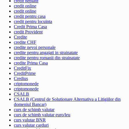
credit neplatit
credit online
credit online
credit pentru casa
credit pentru locuinta
Credit Prima Casa
credit Provident
Credite
credite CHF
credite nevoi personale
credite pentru angajati in strainatate
credite pentru romanii din strainatate
credite Prima Casa
CreditFix
CreditPrime
Credius
criptomonede
criptomonede
CSALB
CSALB (Centrul de Solutionare Alternativa a Litigiilor din
domeniul Bancar)
curs de schimb valutar
curs de schimb valutar euro/leu
curs valutar BNR
curs valutar carduri