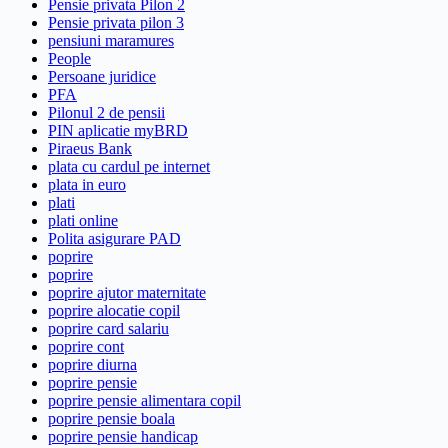
Pensie privata Pilon 2
Pensie privata pilon 3
pensiuni maramures
People
Persoane juridice
PFA
Pilonul 2 de pensii
PIN aplicatie myBRD
Piraeus Bank
plata cu cardul pe internet
plata in euro
plati
plati online
Polita asigurare PAD
poprire
poprire
poprire ajutor maternitate
poprire alocatie copil
poprire card salariu
poprire cont
poprire diurna
poprire pensie
poprire pensie alimentara copil
poprire pensie boala
poprire pensie handicap