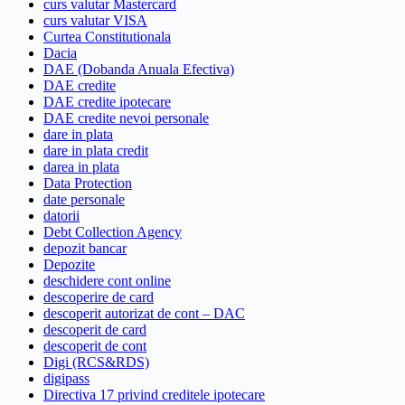
curs valutar Mastercard
curs valutar VISA
Curtea Constitutionala
Dacia
DAE (Dobanda Anuala Efectiva)
DAE credite
DAE credite ipotecare
DAE credite nevoi personale
dare in plata
dare in plata credit
darea in plata
Data Protection
date personale
datorii
Debt Collection Agency
depozit bancar
Depozite
deschidere cont online
descoperire de card
descoperit autorizat de cont – DAC
descoperit de card
descoperit de cont
Digi (RCS&RDS)
digipass
Directiva 17 privind creditele ipotecare