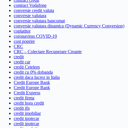
contract credit
contract Vodafone
conversie credit valuta
conversie valutara
conversie valutara bancomat
conversie valutara dinamica (Dynamic Currency Conversion)
coplatitor
coronavirus COVID-19
cost poprire
CRC
CRC – Colectare Recuperare Creante
credit
credit car
credit Cetelem
credit cu 0% dobanda
credit daca lucrez in Italia
Credit Europe Bank
Credit Europe Bank
Credit Express
credit firma
credit hora credit
credit ifn
credit imobiliar
credit ipotecar
credit ipotecar