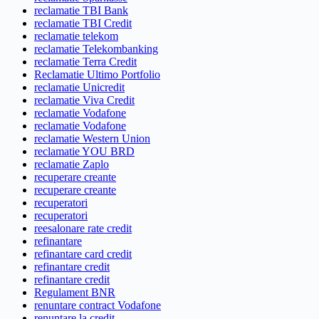
reclamatie TBI Bank
reclamatie TBI Credit
reclamatie telekom
reclamatie Telekombanking
reclamatie Terra Credit
Reclamatie Ultimo Portfolio
reclamatie Unicredit
reclamatie Viva Credit
reclamatie Vodafone
reclamatie Vodafone
reclamatie Western Union
reclamatie YOU BRD
reclamatie Zaplo
recuperare creante
recuperare creante
recuperatori
recuperatori
reesalonare rate credit
refinantare
refinantare card credit
refinantare credit
refinantare credit
Regulament BNR
renuntare contract Vodafone
renuntare la credit