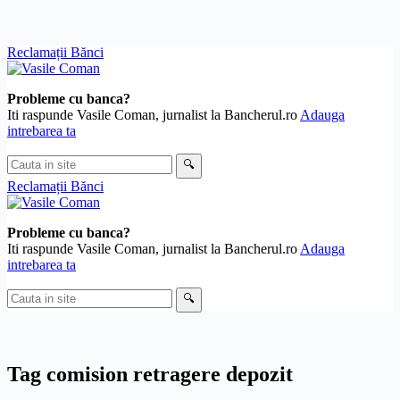
Skip
Reclamații Bănci
to
content
Probleme cu banca?
Iti raspunde Vasile Coman, jurnalist la Bancherul.ro
Adauga
intrebarea ta
Cauta
🔍
in
Reclamații Bănci
site
Probleme cu banca?
Iti raspunde Vasile Coman, jurnalist la Bancherul.ro
Adauga
intrebarea ta
Cauta
🔍
in
site
Tag
comision retragere depozit