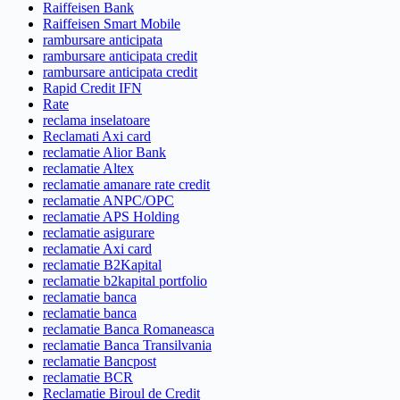
Raiffeisen Bank
Raiffeisen Smart Mobile
rambursare anticipata
rambursare anticipata credit
rambursare anticipata credit
Rapid Credit IFN
Rate
reclama inselatoare
Reclamati Axi card
reclamatie Alior Bank
reclamatie Altex
reclamatie amanare rate credit
reclamatie ANPC/OPC
reclamatie APS Holding
reclamatie asigurare
reclamatie Axi card
reclamatie B2Kapital
reclamatie b2kapital portfolio
reclamatie banca
reclamatie banca
reclamatie Banca Romaneasca
reclamatie Banca Transilvania
reclamatie Bancpost
reclamatie BCR
Reclamatie Biroul de Credit