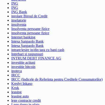
ING
ING
ING Bank
inrolare Biroul de Credit
inselatorie
insolventa
Insolventa persoane fizice
insolventa persoane fizice
Internet banking
Intesa Sanpaolo Bank
Intesa Sanpaolo Bank
intrare/iesire in/din tara cu bani cash
Intrebari si raspunsuri
INTRUM DEBT FINANCE AG
investitie actiuni
investitie bitcoin
ipoteca
IRCC
IRCC (Indicele de Referinta pentru Creditele Consumatorilor)
Kredyt Inkaso
Kruk
leasing
leasing auto
lege contracte credit
Lege darea in plata