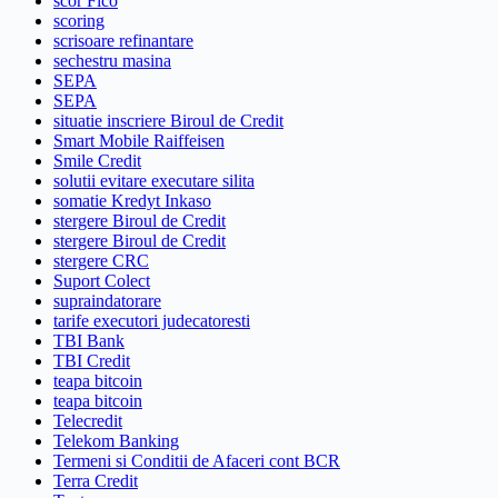
scor Fico
scoring
scrisoare refinantare
sechestru masina
SEPA
SEPA
situatie inscriere Biroul de Credit
Smart Mobile Raiffeisen
Smile Credit
solutii evitare executare silita
somatie Kredyt Inkaso
stergere Biroul de Credit
stergere Biroul de Credit
stergere CRC
Suport Colect
supraindatorare
tarife executori judecatoresti
TBI Bank
TBI Credit
teapa bitcoin
teapa bitcoin
Telecredit
Telekom Banking
Termeni si Conditii de Afaceri cont BCR
Terra Credit