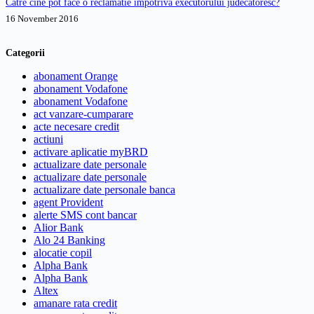
Catre cine pot face o reclamatie impotriva executorului judecatoresc?
16 November 2016
Categorii
abonament Orange
abonament Vodafone
abonament Vodafone
act vanzare-cumparare
acte necesare credit
actiuni
activare aplicatie myBRD
actualizare date personale
actualizare date personale
actualizare date personale banca
agent Provident
alerte SMS cont bancar
Alior Bank
Alo 24 Banking
alocatie copil
Alpha Bank
Alpha Bank
Altex
amanare rata credit