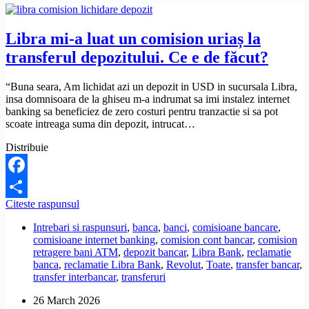
Libra mi-a luat un comision uriaș la
transferul depozitului. Ce e de făcut?
“Buna seara, Am lichidat azi un depozit in USD in sucursala Libra,
insa domnisoara de la ghiseu m-a indrumat sa imi instalez internet
banking sa beneficiez de zero costuri pentru tranzactie si sa pot
scoate intreaga suma din depozit, intrucat…
Distribuie
Facebook
Libra
Citeste raspunsul
Share
mi-
Intrebari si raspunsuri
,
banca
,
banci
,
comisioane bancare
,
a
comisioane internet banking
,
comision cont bancar
,
comision
luat
retragere bani ATM
,
depozit bancar
,
Libra Bank
,
reclamatie
un
banca
,
reclamatie Libra Bank
,
Revolut
,
Toate
,
transfer bancar
,
comision
transfer interbancar
,
transferuri
uriaș
la
26 March 2026
transferul