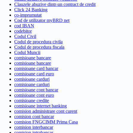
Clauzele abuzive dintr-un contract de credit
Click 24 Banking
co-imprumutat
Cod de utilizator myBRD net
cod IBAN
codebitor
Codul Civil
Codul de procedura civila
Codul de procedura fiscala
Codul Muncii
comisioane bancare
comisioane bancare
comisioane card bancar
comisioane card euro
comisioane carduri
comisioane carduri
comisioane cont bancar
comisioane cont euro
comisioane credite
comisioane internet banking
comision administrare cont curent
comision cont bancar
comision FNGCIMM Prima Casa
comision interbancar
comision intrabancar