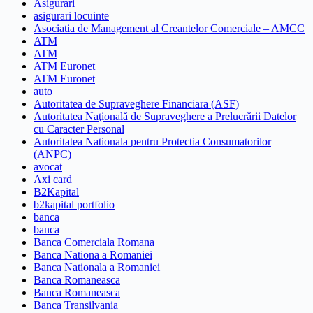
Asigurari
asigurari locuinte
Asociatia de Management al Creantelor Comerciale – AMCC
ATM
ATM
ATM Euronet
ATM Euronet
auto
Autoritatea de Supraveghere Financiara (ASF)
Autoritatea Naţională de Supraveghere a Prelucrării Datelor
cu Caracter Personal
Autoritatea Nationala pentru Protectia Consumatorilor
(ANPC)
avocat
Axi card
B2Kapital
b2kapital portfolio
banca
banca
Banca Comerciala Romana
Banca Nationa a Romaniei
Banca Nationala a Romaniei
Banca Romaneasca
Banca Romaneasca
Banca Transilvania