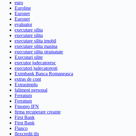
euro
Euroline
Euronet
Euronet
evaluator
executare silita
executare silita
executare silita imobil
executare silita masina
executare silita strainatate
Executari silite
executor judecatoresc
executori judecatoresti
Eximbank Banca Romaneasca
extras de cont
Extrasimplu
faliment personal
Ferratum
Ferratum
Finopro IFN
firma recuperare creante
First Bank
First Bank
Flanco
flexcredit ifn