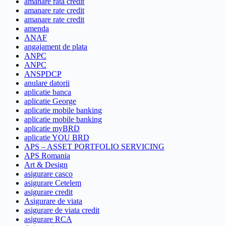
amanare rata credit
amanare rate credit
amanare rate credit
amenda
ANAF
angajament de plata
ANPC
ANPC
ANSPDCP
anulare datorii
aplicatie banca
aplicatie George
aplicatie mobile banking
aplicatie mobile banking
aplicatie myBRD
aplicatie YOU BRD
APS – ASSET PORTFOLIO SERVICING
APS Romania
Art & Design
asigurare casco
asigurare Cetelem
asigurare credit
Asigurare de viata
asigurare de viata credit
asigurare RCA