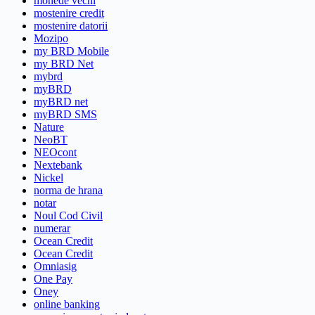
monede vechi
mostenire credit
mostenire datorii
Mozipo
my BRD Mobile
my BRD Net
mybrd
myBRD
myBRD net
myBRD SMS
Nature
NeoBT
NEOcont
Nextebank
Nickel
norma de hrana
notar
Noul Cod Civil
numerar
Ocean Credit
Ocean Credit
Omniasig
One Pay
Oney
online banking