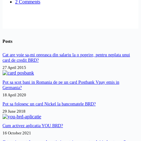
2 Comments
depozitului.
Ce
e
de
făcut?
Posts
Cat are voie sa-mi opreasca din salariu la o poprire, pentru neplata unui
card de credit BRD?
27 April 2015
Pot sa scot bani in Romania de pe un card Postbank Vpay emis in
Germania?
18 April 2020
Pot sa folosesc un card Nickel la bancomatele BRD?
29 June 2018
Cum activez aplicatia YOU BRD?
16 October 2021