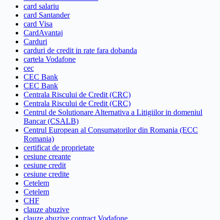
card salariu
card Santander
card Visa
CardAvantaj
Carduri
carduri de credit in rate fara dobanda
cartela Vodafone
cec
CEC Bank
CEC Bank
Centrala Riscului de Credit (CRC)
Centrala Riscului de Credit (CRC)
Centrul de Solutionare Alternativa a Litigiilor in domeniul
Bancar (CSALB)
Centrul European al Consumatorilor din Romania (ECC
Romania)
certificat de proprietate
cesiune creante
cesiune credit
cesiune credite
Cetelem
Cetelem
CHF
clauze abuzive
clauze abuzive contract Vodafone