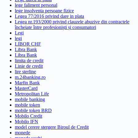
lege faliment personal
lege insolventa persoane fizice
Legea 77/2016 privind dare in plata
Legea nr.193/2000 privind clauzele abuzive din contractele
încheiate între profesioniști și consumatori
Legi
legi
LIBOR CHF
Libra Bank
Libra Bank
limita de credit
Linie de credit
lire sterline
m.24banking.ro
Marfin Bank
MasterCard
Metropolitan Life
mobile banking
mobile token
mobile token BRD
Mobilo Credit
Mobilo IFN
model cerere stergere Biroul de Credit
monede