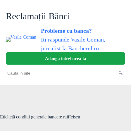
Sari
la
conținut
Reclamații Bănci
Probleme cu banca?
Iti raspunde Vasile Coman,
jurnalist la Bancherul.ro
Adauga intrebarea ta
🔍
Cauta
in
site
Etichetă
conditii generale bancare raiffeisen