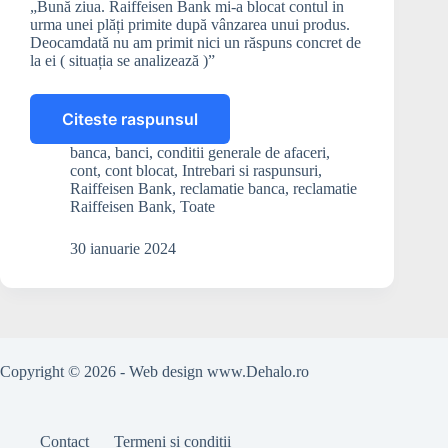
„Bună ziua. Raiffeisen Bank mi-a blocat contul in
urma unei plăți primite după vânzarea unui produs.
Deocamdată nu am primit nici un răspuns concret de
la ei ( situația se analizează )”
Citeste raspunsul
Banca
Raiffeisen
banca
,
banci
,
conditii generale de afaceri
,
poate
cont
,
cont blocat
,
Intrebari si raspunsuri
,
sa-
Raiffeisen Bank
,
reclamatie banca
,
reclamatie
mi
Raiffeisen Bank
,
Toate
blocheze
contul,
30 ianuarie 2024
fara
sa
ma
anunte?
Copyright © 2026 - Web design
www.Dehalo.ro
Contact
Termeni și condiții