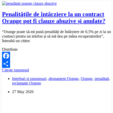
Penalitățile de întârziere la un contract
Orange pot fi clauze abuzive și anulate?
“Orange poate să-mi pună penalități de întârziere de 0,5% pe zi la un
contract pentru un telefon și să mă dea pe mâna recuperatorilor”,
întreabă un cititor.
Distribuie
Facebook
Penalitățile
Citeste raspunsul
Share
de
Intrebari si raspunsuri
,
abonament Orange
,
Orange
,
penalitati
,
întârziere
reclamatie Orange
la
un
27 May 2026
contract
Orange
pot
fi
clauze