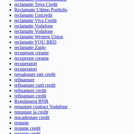
reclamatie Terra Credit
Reclamatie Ultimo Portfolio
reclamatie Unicredit
reclamatie Viva Credit
reclamatie Vodafone
reclamatie Vodafone
reclamatie Western Union
reclamatie YOU BRD
reclamatie Zaplo
recuperare creante
recuperare creante
recuperatori
recuperatori
reesalonare rate credit
refinantare
refinantare card credit
refinantare credit
refinantare credit
Regulament BNR
renuntare contract Vodafone
renuntare la credit
rescadentare credit
restante
restante credit
restante credit