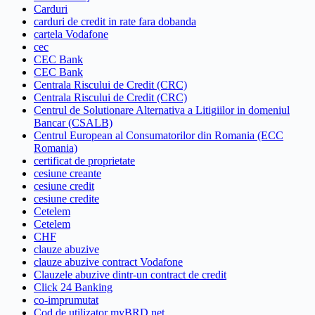
Carduri
carduri de credit in rate fara dobanda
cartela Vodafone
cec
CEC Bank
CEC Bank
Centrala Riscului de Credit (CRC)
Centrala Riscului de Credit (CRC)
Centrul de Solutionare Alternativa a Litigiilor in domeniul
Bancar (CSALB)
Centrul European al Consumatorilor din Romania (ECC
Romania)
certificat de proprietate
cesiune creante
cesiune credit
cesiune credite
Cetelem
Cetelem
CHF
clauze abuzive
clauze abuzive contract Vodafone
Clauzele abuzive dintr-un contract de credit
Click 24 Banking
co-imprumutat
Cod de utilizator myBRD net