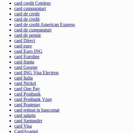
card credit Cetelem
card cumparaturi
card de credit
card de credit
card de credit American Express
card de cumparaturi
card de pensie
card Direct
card euro
card Euro ING
card Euroline
card franta
card George
card ING Visa Electron
card Italia
card Nickel
card One Pay
card Postbank
card Postbank Vpay
card Postepay
card retinut in bancomat
card salariu
card Santander
card Visa
CardAvantaj