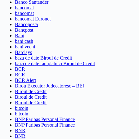
Banco Santander
bancomat
bancomat
bancomat Euronet
Bancoposta
Bancpost
Bani
bani cash
bani vechi
Barclays
baza de date Biroul de Credit
baza de date rau platnici Biroul de Credit
BCR
BCR
BCR Alert
Birou Executor Judecatoresc – BEJ
Biroul de Credit
Biroul de Credit
Biroul de Credit
bitcoin
bitcoin
BNP Paribas Personal Finance
BNP Paribas Personal Finance
BNR
BNR