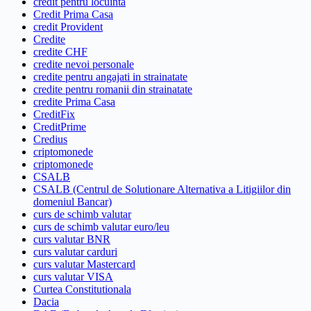
credit pentru locuinta
Credit Prima Casa
credit Provident
Credite
credite CHF
credite nevoi personale
credite pentru angajati in strainatate
credite pentru romanii din strainatate
credite Prima Casa
CreditFix
CreditPrime
Credius
criptomonede
criptomonede
CSALB
CSALB (Centrul de Solutionare Alternativa a Litigiilor din
domeniul Bancar)
curs de schimb valutar
curs de schimb valutar euro/leu
curs valutar BNR
curs valutar carduri
curs valutar Mastercard
curs valutar VISA
Curtea Constitutionala
Dacia