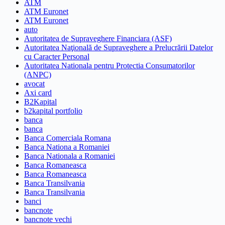
ATM
ATM Euronet
ATM Euronet
auto
Autoritatea de Supraveghere Financiara (ASF)
Autoritatea Naţională de Supraveghere a Prelucrării Datelor
cu Caracter Personal
Autoritatea Nationala pentru Protectia Consumatorilor
(ANPC)
avocat
Axi card
B2Kapital
b2kapital portfolio
banca
banca
Banca Comerciala Romana
Banca Nationa a Romaniei
Banca Nationala a Romaniei
Banca Romaneasca
Banca Romaneasca
Banca Transilvania
Banca Transilvania
banci
bancnote
bancnote vechi