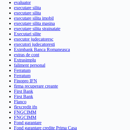
evaluator
executare silita
executare silita
executare silita imobil
executare silita masina
executare silita strainatate
Executari silite
executor judecatoresc
executori judecatoresti
Eximbank Banca Romaneasca
extras de cont
Extrasimplu
faliment personal
Ferratum
Ferratum
Finopro IFN
firma recuperare creante
First Bank
First Bank
Flanco
flexcredit ifn
FNGCIMM
FNGCIMM
Fond garantare
Fond garantare credite Prima Casa