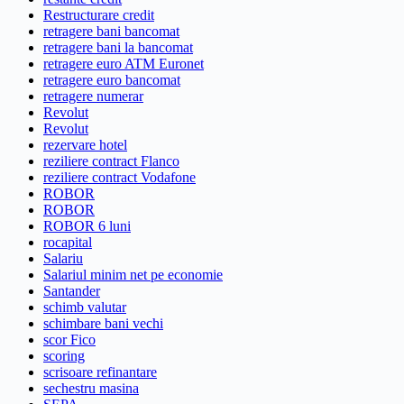
Restructurare credit
retragere bani bancomat
retragere bani la bancomat
retragere euro ATM Euronet
retragere euro bancomat
retragere numerar
Revolut
Revolut
rezervare hotel
reziliere contract Flanco
reziliere contract Vodafone
ROBOR
ROBOR
ROBOR 6 luni
rocapital
Salariu
Salariul minim net pe economie
Santander
schimb valutar
schimbare bani vechi
scor Fico
scoring
scrisoare refinantare
sechestru masina