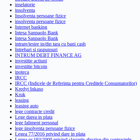
inselatorie
insolventa
Insolventa persoane fizice
insolventa persoane fizice
Internet banking
Intesa Sanpaolo Bank
Intesa Sanpaolo Bank
intrare/iesire in/din tara cu bani cash
Intrebari si raspunsuri
INTRUM DEBT FINANCE AG
investitie actiuni
investitie bitcoin
ipoteca
IRCC
IRCC (Indicele de Referinta pentru Creditele Consumatorilor)
Kredyt Inkaso
Kruk
leasing
leasing auto
lege contracte credit
Lege darea in plata
lege faliment personal
lege insolventa persoane fizice
Legea 77/2016 privind dare in plata
Legea nr.193/2000 privind clauzele abuzive din contractele