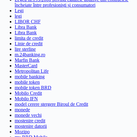
încheiate între profesioniști și consumatori
Legi
legi
LIBOR CHF
Libra Bank
Libra Bank
limita de credit
Linie de credit
lire sterline
m.24banking.ro
Marfin Bank
MasterCard
Metropolitan Life
mobile banking
mobile token
mobile token BRD
Mobilo Credit
Mobilo IFN
model cerere stergere Biroul de Credit
monede
monede vechi
mostenire credit
mostenire datorii
Mozipo