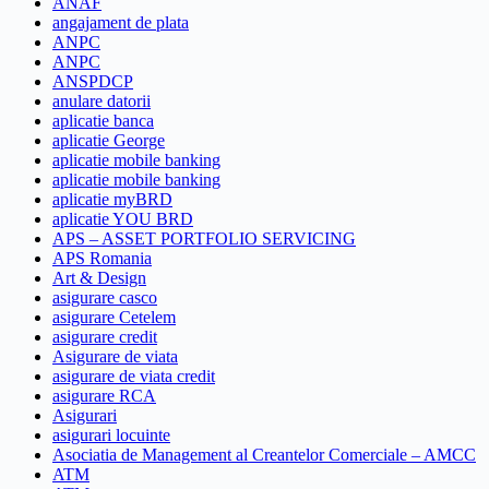
ANAF
angajament de plata
ANPC
ANPC
ANSPDCP
anulare datorii
aplicatie banca
aplicatie George
aplicatie mobile banking
aplicatie mobile banking
aplicatie myBRD
aplicatie YOU BRD
APS – ASSET PORTFOLIO SERVICING
APS Romania
Art & Design
asigurare casco
asigurare Cetelem
asigurare credit
Asigurare de viata
asigurare de viata credit
asigurare RCA
Asigurari
asigurari locuinte
Asociatia de Management al Creantelor Comerciale – AMCC
ATM