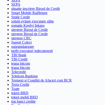
SEPA
SEPA
situatie inscriere Biroul de Credit
Smart Mobile Raiffeisen
Smile Credit
solutii evitare executare silita
somatie Kredyt Inkaso
stergere Biroul de Credit
stergere Biroul de Credit
stergere CRC
Suport Colect
supraindatorare
tarife executori judecatoresti
TBI Bank
TBI Credit
teapa bitcoin
teapa bitcoin
Telecredit
Telekom Banking
Termeni si Conditii de Afaceri cont BCR
Terra Credit
Toate
token BRD
token mobil BRD
top banci credite