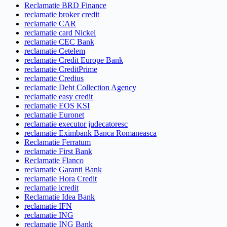
Reclamatie BRD Finance
reclamatie broker credit
reclamatie CAR
reclamatie card Nickel
reclamatie CEC Bank
reclamatie Cetelem
reclamatie Credit Europe Bank
reclamatie CreditPrime
reclamatie Credius
reclamatie Debt Collection Agency
reclamatie easy credit
reclamatie EOS KSI
reclamatie Euronet
reclamatie executor judecatoresc
reclamatie Eximbank Banca Romaneasca
Reclamatie Ferratum
reclamatie First Bank
Reclamatie Flanco
reclamatie Garanti Bank
reclamatie Hora Credit
reclamatie icredit
Reclamatie Idea Bank
reclamatie IFN
reclamatie ING
reclamatie ING Bank