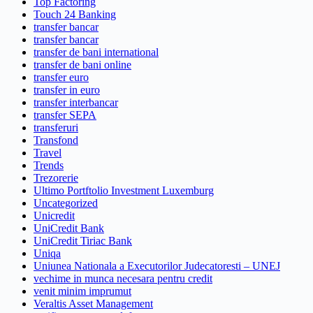
Top Factoring
Touch 24 Banking
transfer bancar
transfer bancar
transfer de bani international
transfer de bani online
transfer euro
transfer in euro
transfer interbancar
transfer SEPA
transferuri
Transfond
Travel
Trends
Trezorerie
Ultimo Portftolio Investment Luxemburg
Uncategorized
Unicredit
UniCredit Bank
UniCredit Tiriac Bank
Uniqa
Uniunea Nationala a Executorilor Judecatoresti – UNEJ
vechime in munca necesara pentru credit
venit minim imprumut
Veraltis Asset Management