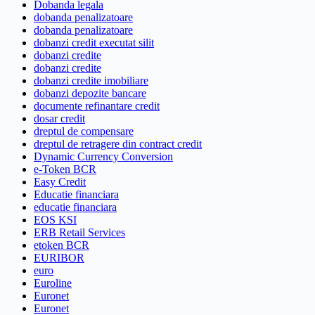
Dobanda legala
dobanda penalizatoare
dobanda penalizatoare
dobanzi credit executat silit
dobanzi credite
dobanzi credite
dobanzi credite imobiliare
dobanzi depozite bancare
documente refinantare credit
dosar credit
dreptul de compensare
dreptul de retragere din contract credit
Dynamic Currency Conversion
e-Token BCR
Easy Credit
Educatie financiara
educatie financiara
EOS KSI
ERB Retail Services
etoken BCR
EURIBOR
euro
Euroline
Euronet
Euronet