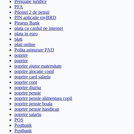
Persoane juridice
PFA
Pilonul 2 de pensii
PIN aplicatie myBRD
Piraeus Bank
plata cu cardul pe internet
plata in euro
plati
plati online
Polita asigurare PAD
poprire
poprire
poprire ajutor maternitate
poprire alocatie copil
poprire card salariu
poprire cont
poprire diurna
poprire pensie
poprire pensie alimentara copil
poprire pensie boala
poprire pensie handicap
poprire salariu
POS
Postbank
Postbank