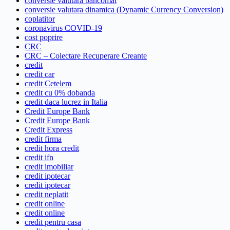
conversie valutara bancomat
conversie valutara dinamica (Dynamic Currency Conversion)
coplatitor
coronavirus COVID-19
cost poprire
CRC
CRC – Colectare Recuperare Creante
credit
credit car
credit Cetelem
credit cu 0% dobanda
credit daca lucrez in Italia
Credit Europe Bank
Credit Europe Bank
Credit Express
credit firma
credit hora credit
credit ifn
credit imobiliar
credit ipotecar
credit ipotecar
credit neplatit
credit online
credit online
credit pentru casa