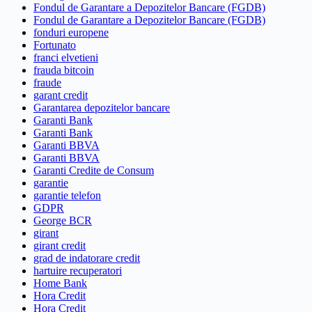
Fondul de Garantare a Depozitelor Bancare (FGDB)
Fondul de Garantare a Depozitelor Bancare (FGDB)
fonduri europene
Fortunato
franci elvetieni
frauda bitcoin
fraude
garant credit
Garantarea depozitelor bancare
Garanti Bank
Garanti Bank
Garanti BBVA
Garanti BBVA
Garanti Credite de Consum
garantie
garantie telefon
GDPR
George BCR
girant
girant credit
grad de indatorare credit
hartuire recuperatori
Home Bank
Hora Credit
Hora Credit