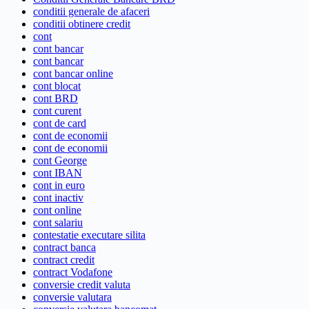
conditii generale de afaceri
conditii obtinere credit
cont
cont bancar
cont bancar
cont bancar online
cont blocat
cont BRD
cont curent
cont de card
cont de economii
cont de economii
cont George
cont IBAN
cont in euro
cont inactiv
cont online
cont salariu
contestatie executare silita
contract banca
contract credit
contract Vodafone
conversie credit valuta
conversie valutara