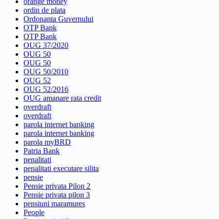
orange money
ordin de plata
Ordonanta Guvernului
OTP Bank
OTP Bank
OUG 37/2020
OUG 50
OUG 50
OUG 50/2010
OUG 52
OUG 52/2016
OUG amanare rata credit
overdraft
overdraft
parola internet banking
parola internet banking
parola myBRD
Patria Bank
penalitati
penalitati executare silita
pensie
Pensie privata Pilon 2
Pensie privata pilon 3
pensiuni maramures
People