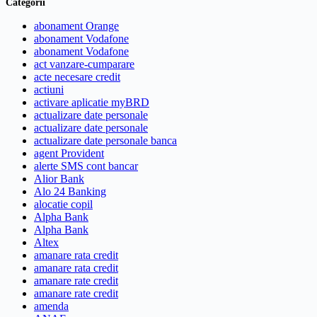
Categorii
abonament Orange
abonament Vodafone
abonament Vodafone
act vanzare-cumparare
acte necesare credit
actiuni
activare aplicatie myBRD
actualizare date personale
actualizare date personale
actualizare date personale banca
agent Provident
alerte SMS cont bancar
Alior Bank
Alo 24 Banking
alocatie copil
Alpha Bank
Alpha Bank
Altex
amanare rata credit
amanare rata credit
amanare rate credit
amanare rate credit
amenda