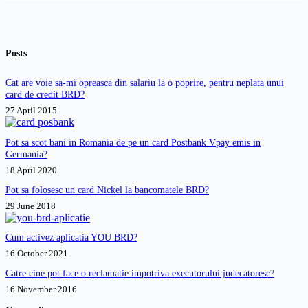
abuzive
și
anulate?
Posts
Cat are voie sa-mi opreasca din salariu la o poprire, pentru neplata unui
card de credit BRD?
27 April 2015
Pot sa scot bani in Romania de pe un card Postbank Vpay emis in
Germania?
18 April 2020
Pot sa folosesc un card Nickel la bancomatele BRD?
29 June 2018
Cum activez aplicatia YOU BRD?
16 October 2021
Catre cine pot face o reclamatie impotriva executorului judecatoresc?
16 November 2016