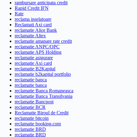
rambursare anticipata credit
Rapid Credit IFN
Rate
reclama inselatoare
Reclamati Axi card
reclamatie Alior Bank
reclamatie Altex
reclamatie amanare rate credit
reclamatie ANPC/OPC
reclamatie APS Holding
reclamatie asigurare
reclamatie Axi card
reclamatie B2Kapital
reclamatie b2kapital portfolio
reclamatie banca
reclamatie banca
reclamatie Banca Romaneasca
reclamatie Banca Transilvania
reclamatie Bancpost
reclamatie BCR
Reclamatie Biroul de Credit
reclamatie bitcoin
reclamatie booking.com
reclamatie BRD
reclamatie BRD