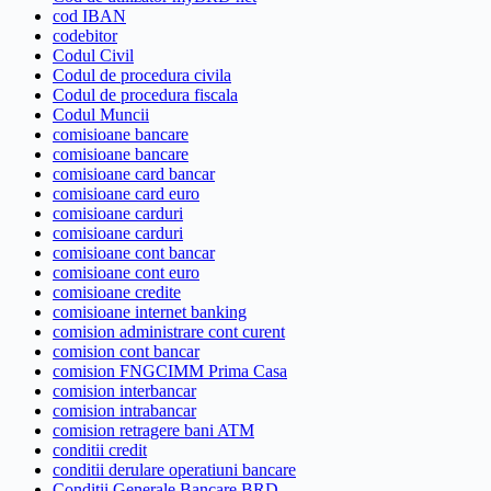
cod IBAN
codebitor
Codul Civil
Codul de procedura civila
Codul de procedura fiscala
Codul Muncii
comisioane bancare
comisioane bancare
comisioane card bancar
comisioane card euro
comisioane carduri
comisioane carduri
comisioane cont bancar
comisioane cont euro
comisioane credite
comisioane internet banking
comision administrare cont curent
comision cont bancar
comision FNGCIMM Prima Casa
comision interbancar
comision intrabancar
comision retragere bani ATM
conditii credit
conditii derulare operatiuni bancare
Conditii Generale Bancare BRD