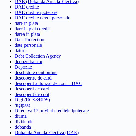
DAE (Dobanda Anuala Efectiva)
DAE credite
DAE credite ipotecare
DAE credite nevoi personale
dare in plata
dare in plata credit
darea in plata
Data Protection
date personale
datorii
Debt Collection Agency
depozit bancar
Depozite
deschidere cont online
descoperire de card
descoperit autorizat de cont – DAC
descoperit de card
descoperit de cont
Digi (RCS&RDS)
digipass
Directiva 17 privind creditele ipotecare
diurna
dividende
dobanda
Dobanda Anuala Efectiva (DAE)