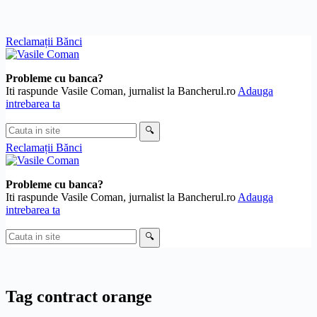
Skip
Reclamații Bănci
to
content
Probleme cu banca?
Iti raspunde Vasile Coman, jurnalist la Bancherul.ro
Adauga
intrebarea ta
Cauta
🔍
in
Reclamații Bănci
site
Probleme cu banca?
Iti raspunde Vasile Coman, jurnalist la Bancherul.ro
Adauga
intrebarea ta
Cauta
🔍
in
site
Tag
contract orange