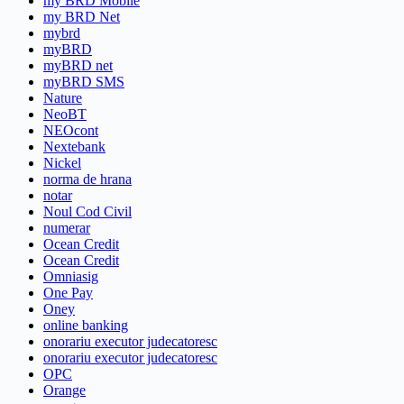
my BRD Mobile
my BRD Net
mybrd
myBRD
myBRD net
myBRD SMS
Nature
NeoBT
NEOcont
Nextebank
Nickel
norma de hrana
notar
Noul Cod Civil
numerar
Ocean Credit
Ocean Credit
Omniasig
One Pay
Oney
online banking
onorariu executor judecatoresc
onorariu executor judecatoresc
OPC
Orange