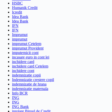
HSBC
Humanik Credit
Icredit
Idea Bank
Idea Bank
IFN
IFN
Imprumut
imprumut
imprumut Cetelem
imprumut Provident
imputernicit cont
incasare euro in cont lei
inchidere card
inchidere card Cetelem
inchidere cont
indemnizatie copii
Indemnizatie crestere copil
indemnizatie de hrana
indemnizatie maternala
Info BCR
ING
ING
ING Bank
inrolare Biroul de Credit