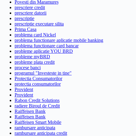
Povesti din Maramureș
prescriere credit
prescriere datorii
prescriptie
prescriptie executare silita
Prima Casa
problema card Nickel
problema functionare aplicatie mobile banking
problema functionare card bancar
probleme aplicatie YOU BRD
probleme myBRD
probleme plata credit
procese banci
programul "Investeste in tine"
Protectia Consumatorilor
protectia consumatorilor
Provident
Provident
Rabon Credit Solutions
radiere Biroul de Credit
Raiffeisen Bank
Raiffeisen Bank
Raiffeisen Smart Mobile
rambursare anticipata
rambursare anticipata credit