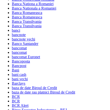
Banca Nationa a Romaniei
Banca Nationala a Romaniei
Banca Romaneasca
Banca Romaneasca
Banca Transilvania
Banca Transilvania
banci
bancnote
bancnote vechi
Banco Santander
bancomat
bancomat
bancomat Euronet
Bancoposta
Bancpost
Bani
bani cash
bani vechi
Barclays
baza de date Biroul de Credit
baza de date rau platnici Biroul de Credit
BCR
BCR
BCR Alert
Birou Executor Judecatoresc – BEJ