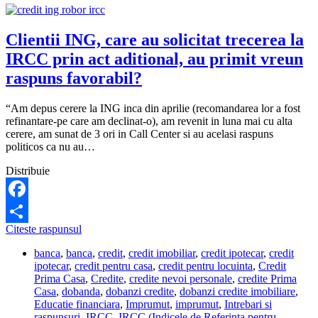
Clientii ING, care au solicitat trecerea la
IRCC prin act aditional, au primit vreun
raspuns favorabil?
“Am depus cerere la ING inca din aprilie (recomandarea lor a fost
refinantare-pe care am declinat-o), am revenit in luna mai cu alta
cerere, am sunat de 3 ori in Call Center si au acelasi raspuns
politicos ca nu au…
Distribuie
Facebook
Clientii
Citeste raspunsul
Share
ING,
banca
,
banca
,
credit
,
credit imobiliar
,
credit ipotecar
,
credit
care
ipotecar
,
credit pentru casa
,
credit pentru locuinta
,
Credit
au
Prima Casa
,
Credite
,
credite nevoi personale
,
credite Prima
solicitat
Casa
,
dobanda
,
dobanzi credite
,
dobanzi credite imobiliare
,
trecerea
Educatie financiara
,
Imprumut
,
imprumut
,
Intrebari si
la
raspunsuri
,
IRCC
,
IRCC (Indicele de Referinta pentru
IRCC