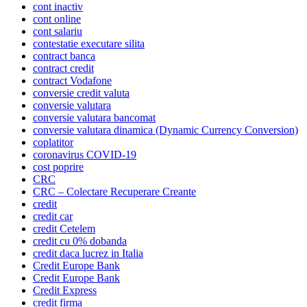
cont inactiv
cont online
cont salariu
contestatie executare silita
contract banca
contract credit
contract Vodafone
conversie credit valuta
conversie valutara
conversie valutara bancomat
conversie valutara dinamica (Dynamic Currency Conversion)
coplatitor
coronavirus COVID-19
cost poprire
CRC
CRC – Colectare Recuperare Creante
credit
credit car
credit Cetelem
credit cu 0% dobanda
credit daca lucrez in Italia
Credit Europe Bank
Credit Europe Bank
Credit Express
credit firma