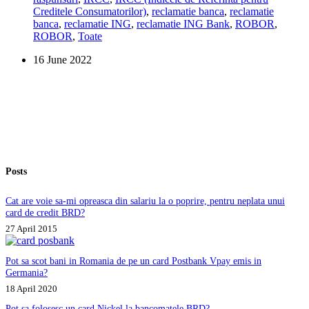
Creditele Consumatorilor)
,
reclamatie banca
,
reclamatie
prin
banca
,
reclamatie ING
,
reclamatie ING Bank
,
ROBOR
,
act
ROBOR
,
Toate
aditional,
au
16 June 2022
primit
vreun
raspuns
favorabil?
Posts
Cat are voie sa-mi opreasca din salariu la o poprire, pentru neplata unui
card de credit BRD?
27 April 2015
Pot sa scot bani in Romania de pe un card Postbank Vpay emis in
Germania?
18 April 2020
Pot sa folosesc un card Nickel la bancomatele BRD?