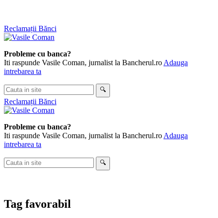
Skip
Reclamații Bănci
to
content
Probleme cu banca?
Iti raspunde Vasile Coman, jurnalist la Bancherul.ro
Adauga
intrebarea ta
Cauta
🔍
in
Reclamații Bănci
site
Probleme cu banca?
Iti raspunde Vasile Coman, jurnalist la Bancherul.ro
Adauga
intrebarea ta
Cauta
🔍
in
site
Tag
favorabil