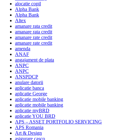
alocatie copil
Alpha Bank
Alpha Bank
Altex
amanare rata credit
amanare rata credit
amanare rate credit
amanare rate credit
amenda
ANAF
angajament de plata
ANPC
ANPC
ANSPDCP
anulare datorii
aplicatie banca
aplicatie George
aplicatie mobile banking
aplicatie mobile banking
aplicatie myBRD
aplicatie YOU BRD
APS – ASSET PORTFOLIO SERVICING
APS Romania
Art & Design
asigurare casco