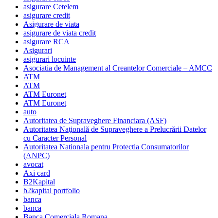
asigurare Cetelem
asigurare credit
Asigurare de viata
asigurare de viata credit
asigurare RCA
Asigurari
asigurari locuinte
Asociatia de Management al Creantelor Comerciale – AMCC
ATM
ATM
ATM Euronet
ATM Euronet
auto
Autoritatea de Supraveghere Financiara (ASF)
Autoritatea Naţională de Supraveghere a Prelucrării Datelor
cu Caracter Personal
Autoritatea Nationala pentru Protectia Consumatorilor
(ANPC)
avocat
Axi card
B2Kapital
b2kapital portfolio
banca
banca
Banca Comerciala Romana