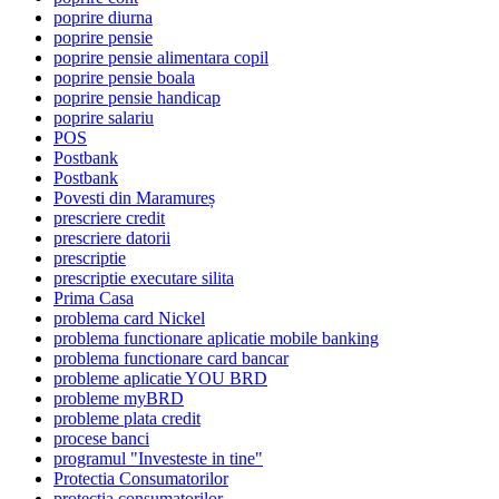
poprire diurna
poprire pensie
poprire pensie alimentara copil
poprire pensie boala
poprire pensie handicap
poprire salariu
POS
Postbank
Postbank
Povesti din Maramureș
prescriere credit
prescriere datorii
prescriptie
prescriptie executare silita
Prima Casa
problema card Nickel
problema functionare aplicatie mobile banking
problema functionare card bancar
probleme aplicatie YOU BRD
probleme myBRD
probleme plata credit
procese banci
programul "Investeste in tine"
Protectia Consumatorilor
protectia consumatorilor