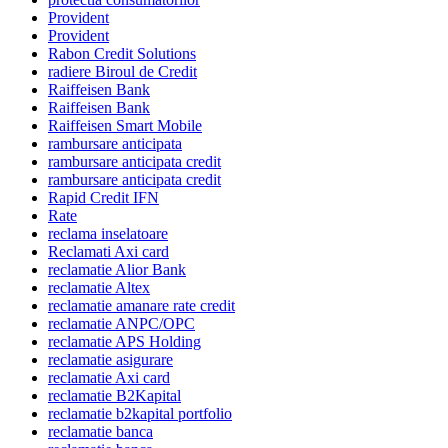
Provident
Provident
Rabon Credit Solutions
radiere Biroul de Credit
Raiffeisen Bank
Raiffeisen Bank
Raiffeisen Smart Mobile
rambursare anticipata
rambursare anticipata credit
rambursare anticipata credit
Rapid Credit IFN
Rate
reclama inselatoare
Reclamati Axi card
reclamatie Alior Bank
reclamatie Altex
reclamatie amanare rate credit
reclamatie ANPC/OPC
reclamatie APS Holding
reclamatie asigurare
reclamatie Axi card
reclamatie B2Kapital
reclamatie b2kapital portfolio
reclamatie banca