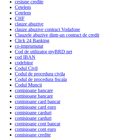
cesiune credite
Cetelem
Cetelem
CHF
clauze abuzive
clauze abuzive contract Vodafone
Clauzele abuzive dintr-un contract de credit
Click 24 Banking
co-imprumutat
Cod de utilizator myBRD net
cod IBAN
codebitor
Codul Civil
Codul de procedura civila
Codul de procedura fiscala
Codul Muncii
comisioane bancare
comisioane bancare
comisioane card bancar
comisioane card euro
comisioane carduri
comisioane carduri
comisioane cont bancar
comisioane cont euro
comisioane credite