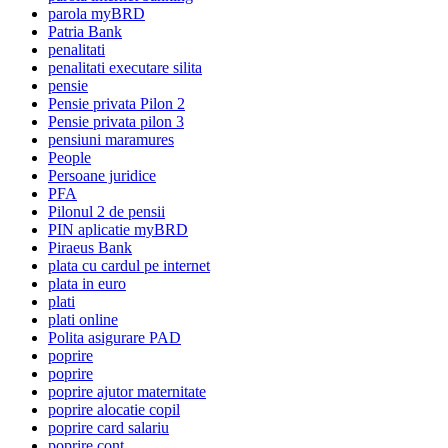
parola myBRD
Patria Bank
penalitati
penalitati executare silita
pensie
Pensie privata Pilon 2
Pensie privata pilon 3
pensiuni maramures
People
Persoane juridice
PFA
Pilonul 2 de pensii
PIN aplicatie myBRD
Piraeus Bank
plata cu cardul pe internet
plata in euro
plati
plati online
Polita asigurare PAD
poprire
poprire
poprire ajutor maternitate
poprire alocatie copil
poprire card salariu
poprire cont