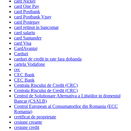
card Nickel
card One Pay
card Postbank
card Postbank Vpay
card Postepay
card retinut in bancomat
card salariu
card Santander
card Visa
CardAvantaj
Carduri
carduri de credit in rate fara dobanda
cartela Vodafone
cec
CEC Bank
CEC Bank
Centrala Riscului de Credit (CRC)
Centrala Riscului de Credit (CRC)
Centrul de Solutionare Alternativa a Litigiilor in domeniul
Bancar (CSALB)
Centrul European al Consumatorilor din Romania (ECC
Romania)
certificat de proprietate
cesiune creante
cesiune credit