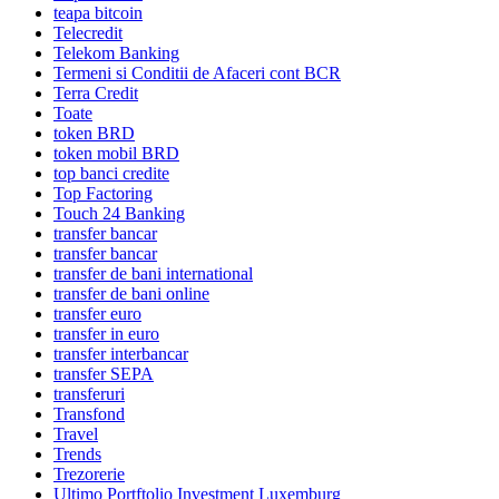
teapa bitcoin
Telecredit
Telekom Banking
Termeni si Conditii de Afaceri cont BCR
Terra Credit
Toate
token BRD
token mobil BRD
top banci credite
Top Factoring
Touch 24 Banking
transfer bancar
transfer bancar
transfer de bani international
transfer de bani online
transfer euro
transfer in euro
transfer interbancar
transfer SEPA
transferuri
Transfond
Travel
Trends
Trezorerie
Ultimo Portftolio Investment Luxemburg