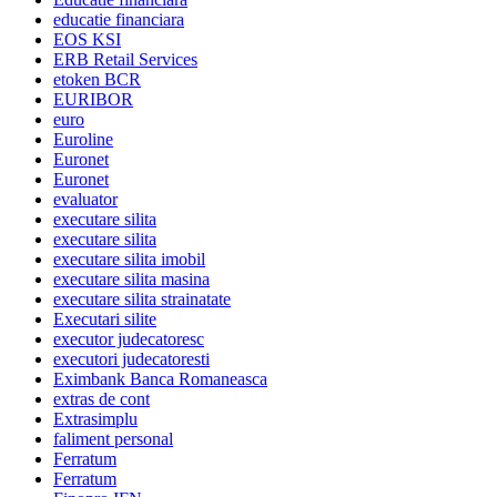
educatie financiara
EOS KSI
ERB Retail Services
etoken BCR
EURIBOR
euro
Euroline
Euronet
Euronet
evaluator
executare silita
executare silita
executare silita imobil
executare silita masina
executare silita strainatate
Executari silite
executor judecatoresc
executori judecatoresti
Eximbank Banca Romaneasca
extras de cont
Extrasimplu
faliment personal
Ferratum
Ferratum