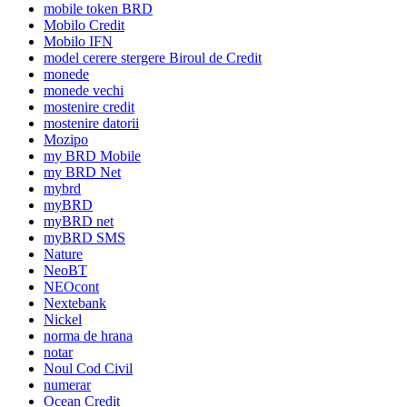
mobile token BRD
Mobilo Credit
Mobilo IFN
model cerere stergere Biroul de Credit
monede
monede vechi
mostenire credit
mostenire datorii
Mozipo
my BRD Mobile
my BRD Net
mybrd
myBRD
myBRD net
myBRD SMS
Nature
NeoBT
NEOcont
Nextebank
Nickel
norma de hrana
notar
Noul Cod Civil
numerar
Ocean Credit