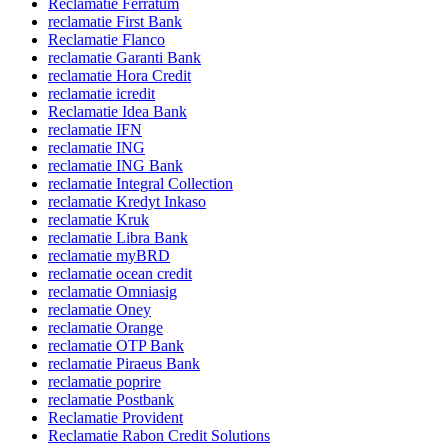
Reclamatie Ferratum
reclamatie First Bank
Reclamatie Flanco
reclamatie Garanti Bank
reclamatie Hora Credit
reclamatie icredit
Reclamatie Idea Bank
reclamatie IFN
reclamatie ING
reclamatie ING Bank
reclamatie Integral Collection
reclamatie Kredyt Inkaso
reclamatie Kruk
reclamatie Libra Bank
reclamatie myBRD
reclamatie ocean credit
reclamatie Omniasig
reclamatie Oney
reclamatie Orange
reclamatie OTP Bank
reclamatie Piraeus Bank
reclamatie poprire
reclamatie Postbank
Reclamatie Provident
Reclamatie Rabon Credit Solutions