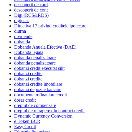
descoperit de card
descoperit de cont
Digi (RCS&RDS)
digipass
Directiva 17 privind creditele ipotecare
diurna
dividende
dobanda
Dobanda Anuala Efectiva (DAE)
Dobanda legala
dobanda penalizatoare
dobanda penalizatoare
dobanzi credit executat silit
dobanzi credite
dobanzi credite
dobanzi credite imobiliare
dobanzi depozite bancare
documente refinantare credit
dosar credit
dreptul de compensare
dreptul de retragere din contract credit
Dynamic Currency Conversion
e-Token BCR
Easy Credit
Educatie financiara