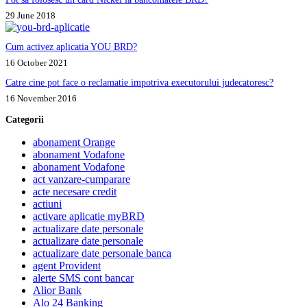
29 June 2018
Cum activez aplicatia YOU BRD?
16 October 2021
Catre cine pot face o reclamatie impotriva executorului judecatoresc?
16 November 2016
Categorii
abonament Orange
abonament Vodafone
abonament Vodafone
act vanzare-cumparare
acte necesare credit
actiuni
activare aplicatie myBRD
actualizare date personale
actualizare date personale
actualizare date personale banca
agent Provident
alerte SMS cont bancar
Alior Bank
Alo 24 Banking