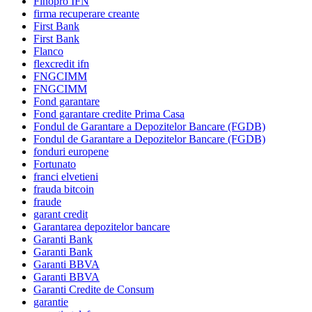
Finopro IFN
firma recuperare creante
First Bank
First Bank
Flanco
flexcredit ifn
FNGCIMM
FNGCIMM
Fond garantare
Fond garantare credite Prima Casa
Fondul de Garantare a Depozitelor Bancare (FGDB)
Fondul de Garantare a Depozitelor Bancare (FGDB)
fonduri europene
Fortunato
franci elvetieni
frauda bitcoin
fraude
garant credit
Garantarea depozitelor bancare
Garanti Bank
Garanti Bank
Garanti BBVA
Garanti BBVA
Garanti Credite de Consum
garantie