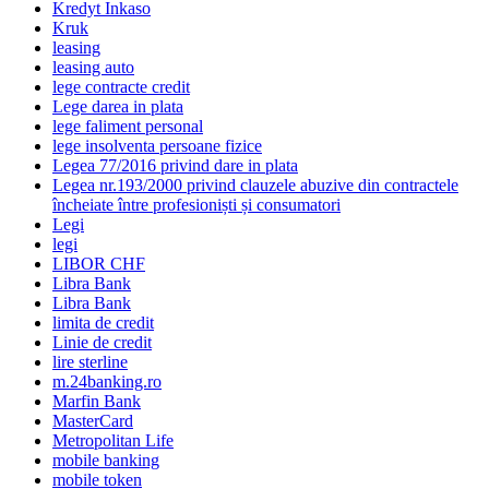
Kredyt Inkaso
Kruk
leasing
leasing auto
lege contracte credit
Lege darea in plata
lege faliment personal
lege insolventa persoane fizice
Legea 77/2016 privind dare in plata
Legea nr.193/2000 privind clauzele abuzive din contractele
încheiate între profesioniști și consumatori
Legi
legi
LIBOR CHF
Libra Bank
Libra Bank
limita de credit
Linie de credit
lire sterline
m.24banking.ro
Marfin Bank
MasterCard
Metropolitan Life
mobile banking
mobile token