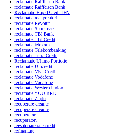
reclamatie Raiffeisen Bank
reclamatie Raiffeisen Bank
Reclamatie Rapid Credit IFN
reclamatie recuperatori
reclamatie Revolut
reclamatie Sparkasse
reclamatie TBI Bank
reclamatie TBI Credit
reclamatie telekom
reclamatie Telekombanking
reclamatie Terra Credit
Reclamatie Ultimo Portfolio
reclamatie Unicredit
reclamatie Viva Credit
reclamatie Vodafone
reclamatie Vodafone
reclamatie Western Union
reclamatie YOU BRD
reclamatie Zaplo
recuperare creante
recuperare creante
recuperatori
recuperatori
reesalonare rate credit
refinantare