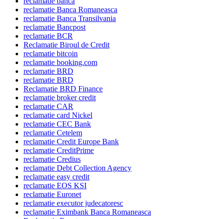
reclamatie banca
reclamatie Banca Romaneasca
reclamatie Banca Transilvania
reclamatie Bancpost
reclamatie BCR
Reclamatie Biroul de Credit
reclamatie bitcoin
reclamatie booking.com
reclamatie BRD
reclamatie BRD
Reclamatie BRD Finance
reclamatie broker credit
reclamatie CAR
reclamatie card Nickel
reclamatie CEC Bank
reclamatie Cetelem
reclamatie Credit Europe Bank
reclamatie CreditPrime
reclamatie Credius
reclamatie Debt Collection Agency
reclamatie easy credit
reclamatie EOS KSI
reclamatie Euronet
reclamatie executor judecatoresc
reclamatie Eximbank Banca Romaneasca