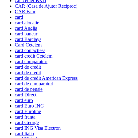
call center BRD
CAR (Casa de Ajutor Reciproc)
CAR Faur
card
card alocatie
card Anglia
card bancar
card Barclays
Card Cetelem
card contactless
card credit Cetelem
card cumparaturi
card de credit
card de credit
card de credit American Express
card de cumparaturi
card de pensie
card Direct
card euro
card Euro ING
card Euroline
card franta
card George
card ING Visa Electron
card Italia