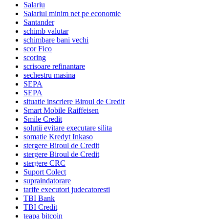
Salariu
Salariul minim net pe economie
Santander
schimb valutar
schimbare bani vechi
scor Fico
scoring
scrisoare refinantare
sechestru masina
SEPA
SEPA
situatie inscriere Biroul de Credit
Smart Mobile Raiffeisen
Smile Credit
solutii evitare executare silita
somatie Kredyt Inkaso
stergere Biroul de Credit
stergere Biroul de Credit
stergere CRC
Suport Colect
supraindatorare
tarife executori judecatoresti
TBI Bank
TBI Credit
teapa bitcoin