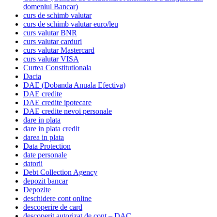
domeniul Bancar)
curs de schimb valutar
curs de schimb valutar euro/leu
curs valutar BNR
curs valutar carduri
curs valutar Mastercard
curs valutar VISA
Curtea Constitutionala
Dacia
DAE (Dobanda Anuala Efectiva)
DAE credite
DAE credite ipotecare
DAE credite nevoi personale
dare in plata
dare in plata credit
darea in plata
Data Protection
date personale
datorii
Debt Collection Agency
depozit bancar
Depozite
deschidere cont online
descoperire de card
descoperit autorizat de cont – DAC