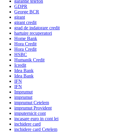
garantie telefon
GDPR
George BCR
girant
girant credit
grad de indatorare credit
hartuire recuperatori
Home Bank
Hora Credit
Hora Credit
HSBC
Humanik Credit
Icredit
Idea Bank
Idea Bank
IFN
IFN
Imprumut
imprumut
imprumut Cetelem
imprumut Provident
imputernicit cont
incasare euro in cont lei
inchidere card
inchidere card Cetelem