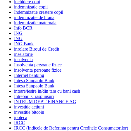
inchidere cont
indemnizatie copii
Indemnizatie crestere copil
indemnizatie de hrana
indemnizatie maternala
Info BCR
ING
ING
ING Bank
inrolare Biroul de Credit
inselatorie
insolventa
Insolventa persoane fizice
insolventa persoane fizice
Internet banking
Intesa Sanpaolo Bank
Intesa Sanpaolo Bank
intrare/iesire in/din tara cu bani cash
Intrebari si raspunsuri
INTRUM DEBT FINANCE AG
investitie actiuni
investitie bitcoin
ipoteca
IRCC
IRCC (Indicele de Referinta pentru Creditele Consumatorilor)