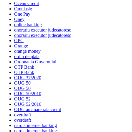
Ocean Credit
Omniasig
One Pay
Oney
online banking
onorariu executor judecatoresc
onorariu executor judecatoresc
OPC
Orange
orange money
ordin de plata
Ordonanta Guvernului
OTP Bank
OTP Bank
OUG 37/2020
OUG 50
OUG 50
OUG 50/2010
OUG 52
OUG 52/2016
OUG amanare rata credit
overdraft
overdraft
parola internet banking
parola internet banking