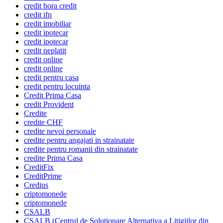
credit hora credit
credit ifn
credit imobiliar
credit ipotecar
credit ipotecar
credit neplatit
credit online
credit online
credit pentru casa
credit pentru locuinta
Credit Prima Casa
credit Provident
Credite
credite CHF
credite nevoi personale
credite pentru angajati in strainatate
credite pentru romanii din strainatate
credite Prima Casa
CreditFix
CreditPrime
Credius
criptomonede
criptomonede
CSALB
CSALB (Centrul de Solutionare Alternativa a Litigiilor din