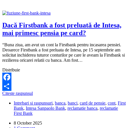
la
rău
platnici.
Ce
pot
Dacă Firstbank a fost preluată de Intesa,
să
mai primesc pensia pe card?
fac?
“Buna ziua, am avut un cont la Firstbank pentru incasarea pensiei.
Deoarece Firstbank a fost preluata de Intesa, pe 15 septembrie am
solicitat inchiderea tuturor conturilor pe care le aveam la Firstbank si
rezilierea oricarei relatii cu banca. Am fost…
Distribuie
Facebook
Dacă
Citeste raspunsul
Share
Firstbank
Intrebari si raspunsuri
,
banca
,
banci
,
card de pensie
,
cont
,
First
a
Bank
,
Intesa Sanpaolo Bank
,
reclamatie banca
,
reclamatie
fost
First Bank
preluată
de
8 October 2025
Intesa,