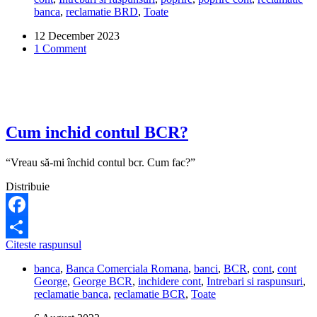
banca
,
reclamatie BRD
,
Toate
contul
poprit.
12 December 2023
Este
1 Comment
legal?
Cum inchid contul BCR?
“Vreau să-mi închid contul bcr. Cum fac?”
Distribuie
Facebook
Cum
Citeste raspunsul
Share
inchid
banca
,
Banca Comerciala Romana
,
banci
,
BCR
,
cont
,
cont
contul
George
,
George BCR
,
inchidere cont
,
Intrebari si raspunsuri
,
BCR?
reclamatie banca
,
reclamatie BCR
,
Toate