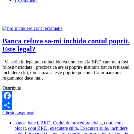
1 Comment
mai
primesc
pensia
pe
card?
Banca refuza sa-mi inchida contul poprit.
Este legal?
“Va scriu in legatura cu inchiderea unui cont la BRD care nu a fost
folosit niciodata , precizez ca are si poprire instituita banca refuzand
inchiderea lui, din cauza ca este poprire pe cont. Ca urmare am
rugamintea daca ma…
Distribuie
Facebook
Banca
Citeste raspunsul
Share
refuza
banca
,
banci
,
BRD
,
Codul de procedura civila
,
cont
,
cont
sa-
blocat
,
cont BRD
,
executare silita
,
Executari silite
,
inchidere
mi
cont
,
Intrebari si raspunsuri
,
poprire
,
poprire cont
,
reclamatie
inchida