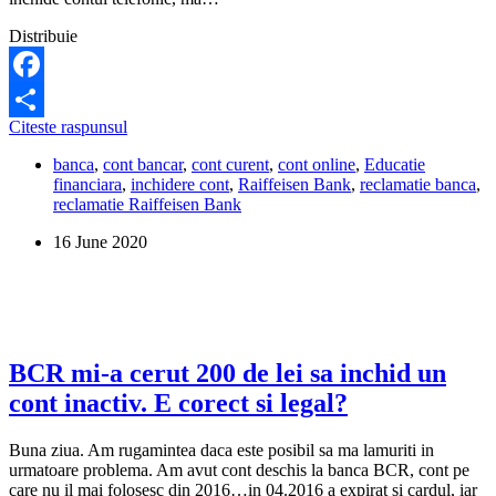
Distribuie
Facebook
Raiffeisen
Citeste raspunsul
Share
Bank
banca
,
cont bancar
,
cont curent
,
cont online
,
Educatie
este
financiara
,
inchidere cont
,
Raiffeisen Bank
,
reclamatie banca
,
reclamata
reclamatie Raiffeisen Bank
de
clienti
16 June 2020
ca
nu
vrea
sa
le
inchida
conturile
BCR mi-a cerut 200 de lei sa inchid un
prin
cont inactiv. E corect si legal?
telefon
sau
online,
Buna ziua. Am rugamintea daca este posibil sa ma lamuriti in
ci
urmatoare problema. Am avut cont deschis la banca BCR, cont pe
doar
care nu il mai folosesc din 2016…in 04.2016 a expirat si cardul, iar