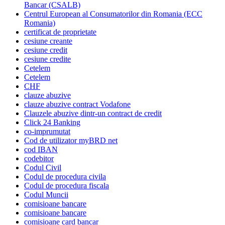
Bancar (CSALB)
Centrul European al Consumatorilor din Romania (ECC
Romania)
certificat de proprietate
cesiune creante
cesiune credit
cesiune credite
Cetelem
Cetelem
CHF
clauze abuzive
clauze abuzive contract Vodafone
Clauzele abuzive dintr-un contract de credit
Click 24 Banking
co-imprumutat
Cod de utilizator myBRD net
cod IBAN
codebitor
Codul Civil
Codul de procedura civila
Codul de procedura fiscala
Codul Muncii
comisioane bancare
comisioane bancare
comisioane card bancar