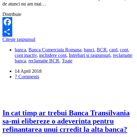
printr-
de atunci nu am mai…
o
cerere
Distribuie
scrisa,
intr-
o
Facebook
sucursala
BCR
Citeste raspunsul
Share
mi-
banca
,
Banca Comerciala Romana
,
banci
,
BCR
,
card
,
cont
,
a
cont inactiv
,
inchidere cont
,
Intrebari si raspunsuri
,
reclamatie
cerut
banca
,
reclamatie BCR
,
Toate
200
de
14 April 2018
lei
7 Comments
sa
inchid
un
cont
inactiv.
E
corect
In cat timp ar trebui Banca Transilvania
si
sa-mi elibereze o adeverinta pentru
legal?
refinantarea unui crredit la alta banca?