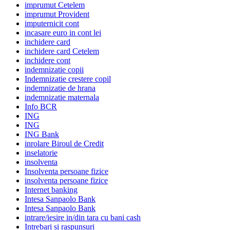
imprumut Cetelem
imprumut Provident
imputernicit cont
incasare euro in cont lei
inchidere card
inchidere card Cetelem
inchidere cont
indemnizatie copii
Indemnizatie crestere copil
indemnizatie de hrana
indemnizatie maternala
Info BCR
ING
ING
ING Bank
inrolare Biroul de Credit
inselatorie
insolventa
Insolventa persoane fizice
insolventa persoane fizice
Internet banking
Intesa Sanpaolo Bank
Intesa Sanpaolo Bank
intrare/iesire in/din tara cu bani cash
Intrebari si raspunsuri