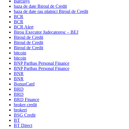
Barclays
baza de date Biroul de Credit
baza de date rau platnici Biroul de Credit
BCR
BCR
BCR Alert
Birou Executor Judecatoresc – BEJ
Biroul de Credit
Biroul de Credit
Biroul de Credit
bitcoin
bitcoin
BNP Paribas Personal Finance
BNP Paribas Personal Finance
BNR
BNR
BonusCard
BRD
BRD
BRD Finance
broker credit
brokeri
BSG Credit
BT
BT Direct