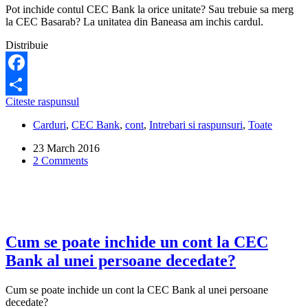
crredit
Pot inchide contul CEC Bank la orice unitate? Sau trebuie sa merg
la
la CEC Basarab? La unitatea din Baneasa am inchis cardul.
alta
banca?
Distribuie
Facebook
Pot
Citeste raspunsul
Share
inchide
Carduri
,
CEC Bank
,
cont
,
Intrebari si raspunsuri
,
Toate
contul
CEC
23 March 2016
Bank
2 Comments
la
orice
unitate?
Cum se poate inchide un cont la CEC
Bank al unei persoane decedate?
Cum se poate inchide un cont la CEC Bank al unei persoane
decedate?