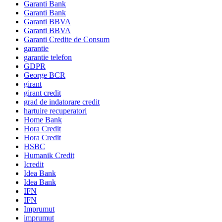
Garanti Bank
Garanti Bank
Garanti BBVA
Garanti BBVA
Garanti Credite de Consum
garantie
garantie telefon
GDPR
George BCR
girant
girant credit
grad de indatorare credit
hartuire recuperatori
Home Bank
Hora Credit
Hora Credit
HSBC
Humanik Credit
Icredit
Idea Bank
Idea Bank
IFN
IFN
Imprumut
imprumut