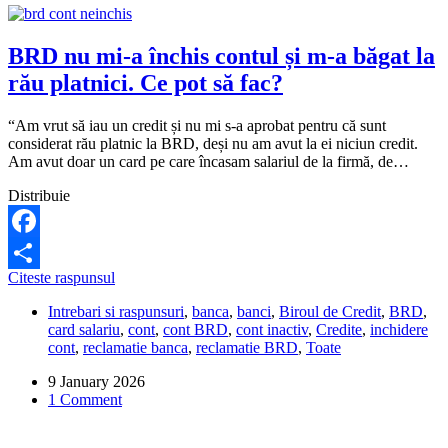
BRD nu mi-a închis contul și m-a băgat la
rău platnici. Ce pot să fac?
“Am vrut să iau un credit și nu mi s-a aprobat pentru că sunt
considerat rău platnic la BRD, deși nu am avut la ei niciun credit.
Am avut doar un card pe care încasam salariul de la firmă, de…
Distribuie
Facebook
BRD
Citeste raspunsul
Share
nu
Intrebari si raspunsuri
,
banca
,
banci
,
Biroul de Credit
,
BRD
,
mi-
card salariu
,
cont
,
cont BRD
,
cont inactiv
,
Credite
,
inchidere
a
cont
,
reclamatie banca
,
reclamatie BRD
,
Toate
închis
contul
9 January 2026
și
1 Comment
m-
a
băgat