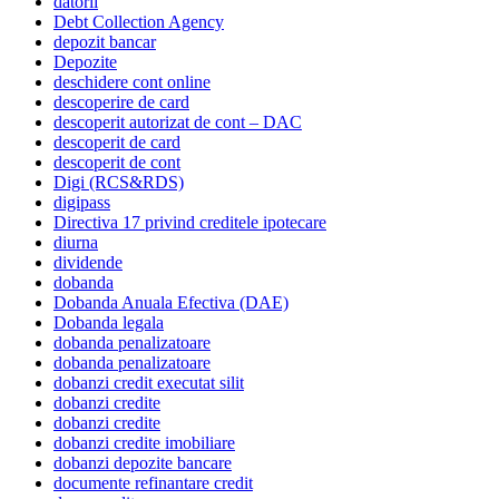
datorii
Debt Collection Agency
depozit bancar
Depozite
deschidere cont online
descoperire de card
descoperit autorizat de cont – DAC
descoperit de card
descoperit de cont
Digi (RCS&RDS)
digipass
Directiva 17 privind creditele ipotecare
diurna
dividende
dobanda
Dobanda Anuala Efectiva (DAE)
Dobanda legala
dobanda penalizatoare
dobanda penalizatoare
dobanzi credit executat silit
dobanzi credite
dobanzi credite
dobanzi credite imobiliare
dobanzi depozite bancare
documente refinantare credit