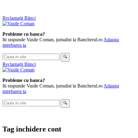
Skip
Reclamații Bănci
to
content
Probleme cu banca?
Iti raspunde Vasile Coman, jurnalist la Bancherul.ro
Adauga
intrebarea ta
Cauta
🔍
in
Reclamații Bănci
site
Probleme cu banca?
Iti raspunde Vasile Coman, jurnalist la Bancherul.ro
Adauga
intrebarea ta
Cauta
🔍
in
site
Tag
inchidere cont