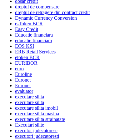
dosar credit
dreptul de compensare
dreptul de retragere din contract credit
Dynamic Currency Conversion
e-Token BCR
Easy Credit
Educatie financiara
educatie financiara
EOS KSI
ERB Retail Services
etoken BCR
EURIBOR
euro
Euroline
Euronet
Euronet
evaluator
executare silita
executare silita
executare silita imobil
executare silita masina
executare silita strainatate
Executari silite
executor judecatoresc
executori judecatoresti