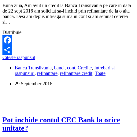
Buna ziua, Am avut un credit la Banca Transilvania pe care in data
de 22 sept 2016 am solicitat sa-l inchid prin refinantare de la o alta
banca. Desi am depus intreaga suma in cont si am semnat cererea
si…
Distribuie
Facebook
In
Citeste raspunsul
Share
cat
Banca Transilvania
,
banci
,
cont
,
Credite
,
Intrebari si
timp
raspunsuri
,
refinantare
,
refinantare credit
,
Toate
ar
trebui
29 September 2016
Banca
Transilvania
sa-
mi
elibereze
o
adeverinta
Pot inchide contul CEC Bank la orice
pentru
unitate?
refinantarea
unui