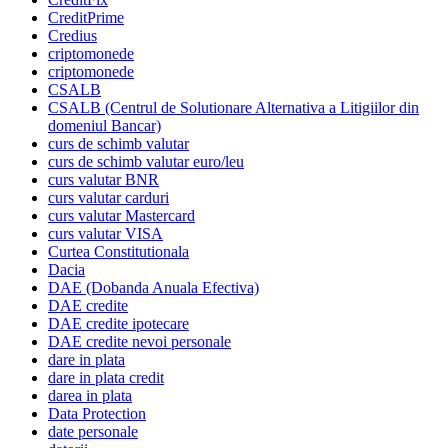
CreditPrime
Credius
criptomonede
criptomonede
CSALB
CSALB (Centrul de Solutionare Alternativa a Litigiilor din
domeniul Bancar)
curs de schimb valutar
curs de schimb valutar euro/leu
curs valutar BNR
curs valutar carduri
curs valutar Mastercard
curs valutar VISA
Curtea Constitutionala
Dacia
DAE (Dobanda Anuala Efectiva)
DAE credite
DAE credite ipotecare
DAE credite nevoi personale
dare in plata
dare in plata credit
darea in plata
Data Protection
date personale