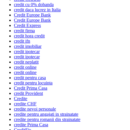
credit cu 0% dobanda
credit daca lucrez in Italia
Credit Europe Bank
Credit Europe Bank
Credit Express
credit firma
credit hora credit
credit ifn
credit imobiliar
credit ipotecar
credit ipotecar
credit neplatit
credit online
credit online
credit pentru casa
credit pentru locuinta
Credit Prima Casa
credit Provident
Credite
credite CHF
credite nevoi personale
credite pentru angajati in strainatate
credite pentru romanii din strainatate
credite Prima Casa
CreditFix