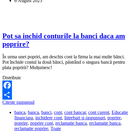
6 August 2023
Pot sa inchid conturile la banci daca am
poprire?
În urma unei popriri, am deschis cont la firma la mai multe bănci.
Pot închide contul la două bănci, păstrând o singura bancă pentru
plata popririi? Mulțumesc!
Distribuie
Facebook
Pot
Citeste raspunsul
Share
sa
banca
,
banca
,
banci
,
cont
,
cont bancar
,
cont curent
,
Educatie
inchid
financiara
,
inchidere cont
,
Intrebari si raspunsuri
,
poprire
,
conturile
poprire
,
poprire cont
,
reclamatie banca
,
reclamatie banca
,
la
reclamatie poprire
,
Toate
banci