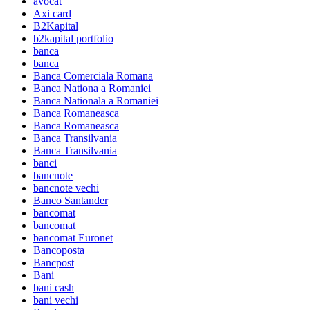
avocat
Axi card
B2Kapital
b2kapital portfolio
banca
banca
Banca Comerciala Romana
Banca Nationa a Romaniei
Banca Nationala a Romaniei
Banca Romaneasca
Banca Romaneasca
Banca Transilvania
Banca Transilvania
banci
bancnote
bancnote vechi
Banco Santander
bancomat
bancomat
bancomat Euronet
Bancoposta
Bancpost
Bani
bani cash
bani vechi