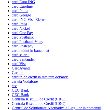
card Euro ING
card Euroline
card franta
card George
card ING Visa Electron
card Italia
card Nickel
card One Pay
card Postbank
card Postbank Vpay
card Postepay
card retinut in bancomat
card salariu
card Santander
card Visa
CardAvantaj
Carduri
carduri de credit in rate fara dobanda
cartela Vodafone
cec
CEC Bank
CEC Bank
Centrala Riscului de Credit (CRC)
Centrala Riscului de Credit (CRC)
Centrul de Solutionare Alternativa a Litigiilor in domeniul