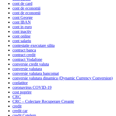
cont de card
cont de economii
cont de economii
cont George
cont IBAN
cont in euro
cont inactiv
cont online
cont salariu
contestatie executare silita
contract banca
contract credit
contract Vodafone
conversie credit valuta
conversie valutara
conversie valutara bancomat
conversie valutara dinamica (Dynamic Currency Conversion)
coplatitor
coronavirus COVID-19
cost poprire
CRC
CRC – Colectare Recuperare Creante
credit
credit car
credit Cetelem