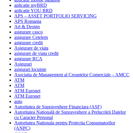
aplicatie myBRD
aplicatie YOU BRD
APS – ASSET PORTFOLIO SERVICING
APS Romania
Art & Design
asigurare casco
asigurare Cetelem
asigurare credit
Asigurare de viata
asigurare de viata credit
asigurare RCA
Asigurari
asigurari locuinte
Asociatia de Management al Creantelor Comerciale – AMCC
ATM
ATM
ATM Euronet
ATM Euronet
auto
Autoritatea de Supraveghere Financiara (ASF)
Autoritatea Naţională de Supraveghere a Prelucrării Datelor
cu Caracter Personal
Autoritatea Nationala pentru Protectia Consumatorilor
(ANPC)