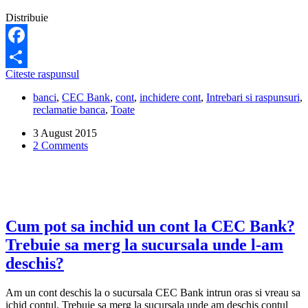
Distribuie
Facebook
Cum
Citeste raspunsul
Share
se
banci
,
CEC Bank
,
cont
,
inchidere cont
,
Intrebari si raspunsuri
,
poate
reclamatie banca
,
Toate
inchide
un
3 August 2015
cont
2 Comments
la
CEC
Bank
al
unei
persoane
decedate?
Cum pot sa inchid un cont la CEC Bank?
Trebuie sa merg la sucursala unde l-am
deschis?
Am un cont deschis la o sucursala CEC Bank intrun oras si vreau sa
ichid contul. Trebuie sa merg la sucursala unde am deschis contul