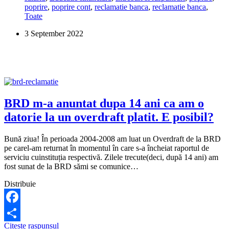
poprire
,
poprire cont
,
reclamatie banca
,
reclamatie banca
,
am
Toate
poprire?
3 September 2022
BRD m-a anuntat dupa 14 ani ca am o
datorie la un overdraft platit. E posibil?
Bună ziua! În perioada 2004-2008 am luat un Overdraft de la BRD
pe carel-am returnat în momentul în care s-a încheiat raportul de
serviciu cuinstituția respectivă. Zilele trecute(deci, după 14 ani) am
fost sunat de la BRD sămi se comunice…
Distribuie
Facebook
BRD
Citeste raspunsul