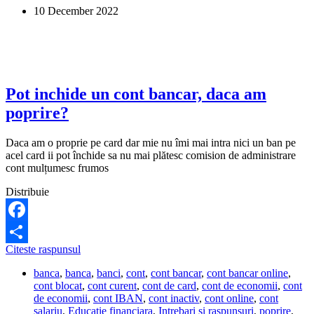
daca
10 December 2022
am
poprire?
Pot inchide un cont bancar, daca am
poprire?
Daca am o proprie pe card dar mie nu îmi mai intra nici un ban pe
acel card ii pot închide sa nu mai plătesc comision de administrare
cont mulțumesc frumos
Distribuie
Facebook
Pot
Citeste raspunsul
Share
inchide
banca
,
banca
,
banci
,
cont
,
cont bancar
,
cont bancar online
,
un
cont blocat
,
cont curent
,
cont de card
,
cont de economii
,
cont
cont
de economii
,
cont IBAN
,
cont inactiv
,
cont online
,
cont
bancar,
salariu
,
Educatie financiara
,
Intrebari si raspunsuri
,
poprire
,
daca