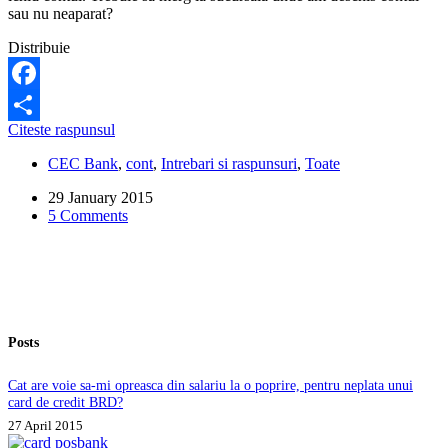
sau nu neaparat?
Distribuie
Facebook
Cum
Citeste raspunsul
Share
pot
CEC Bank
,
cont
,
Intrebari si raspunsuri
,
Toate
sa
inchid
29 January 2015
un
5 Comments
cont
la
CEC
Bank?
Trebuie
sa
merg
Posts
la
sucursala
unde
Cat are voie sa-mi opreasca din salariu la o poprire, pentru neplata unui
l-
card de credit BRD?
am
27 April 2015
deschis?