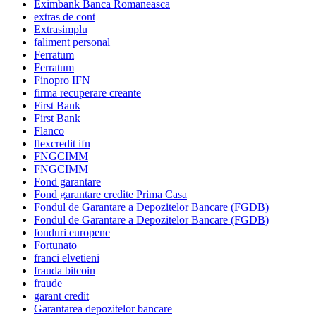
Eximbank Banca Romaneasca
extras de cont
Extrasimplu
faliment personal
Ferratum
Ferratum
Finopro IFN
firma recuperare creante
First Bank
First Bank
Flanco
flexcredit ifn
FNGCIMM
FNGCIMM
Fond garantare
Fond garantare credite Prima Casa
Fondul de Garantare a Depozitelor Bancare (FGDB)
Fondul de Garantare a Depozitelor Bancare (FGDB)
fonduri europene
Fortunato
franci elvetieni
frauda bitcoin
fraude
garant credit
Garantarea depozitelor bancare