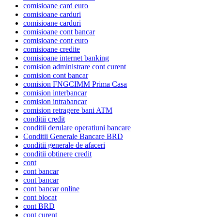
comisioane card euro
comisioane carduri
comisioane carduri
comisioane cont bancar
comisioane cont euro
comisioane credite
comisioane internet banking
comision administrare cont curent
comision cont bancar
comision FNGCIMM Prima Casa
comision interbancar
comision intrabancar
comision retragere bani ATM
conditii credit
conditii derulare operatiuni bancare
Conditii Generale Bancare BRD
conditii generale de afaceri
conditii obtinere credit
cont
cont bancar
cont bancar
cont bancar online
cont blocat
cont BRD
cont curent