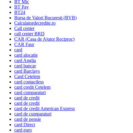
BT Mic
BT Pay
BT24
Bursa de Valori Bucuresti (BVB)
Calculatordecredite.ro
Call center
call center BRD
CAR (Casa de Ajutor Reciproc)
CAR Faur
card
card alocatie
card Anglia
card bancar
card Barclays
Card Cetelem
card contactless
card credit Cetelem
card cumparaturi
card de credit
card de credit
card de credit American Express
card de cumparaturi
card de pensie
card Direct
card euro