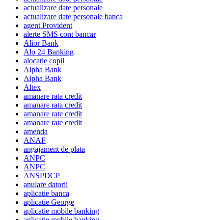
actualizare date personale
actualizare date personale banca
agent Provident
alerte SMS cont bancar
Alior Bank
Alo 24 Banking
alocatie copil
Alpha Bank
Alpha Bank
Altex
amanare rata credit
amanare rata credit
amanare rate credit
amanare rate credit
amenda
ANAF
angajament de plata
ANPC
ANPC
ANSPDCP
anulare datorii
aplicatie banca
aplicatie George
aplicatie mobile banking
aplicatie mobile banking