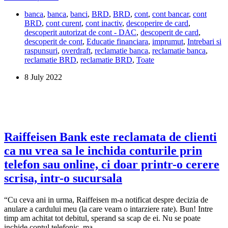
Share
m-
banca
,
banca
,
banci
,
BRD
,
BRD
,
cont
,
cont bancar
,
cont
a
BRD
,
cont curent
,
cont inactiv
,
descoperire de card
,
anuntat
descoperit autorizat de cont - DAC
,
descoperit de card
,
dupa
descoperit de cont
,
Educatie financiara
,
imprumut
,
Intrebari si
14
raspunsuri
,
overdraft
,
reclamatie banca
,
reclamatie banca
,
ani
reclamatie BRD
,
reclamatie BRD
,
Toate
ca
am
8 July 2022
o
datorie
la
un
overdraft
platit.
E
Raiffeisen Bank este reclamata de clienti
posibil?
ca nu vrea sa le inchida conturile prin
telefon sau online, ci doar printr-o cerere
scrisa, intr-o sucursala
“Cu ceva ani in urma, Raiffeisen m-a notificat despre decizia de
anulare a cardului meu (la care veam o intarziere rate). Bun! Intre
timp am achitat tot debitul, sperand sa scap de ei. Nu se poate
inchide contul telefonic, ma…