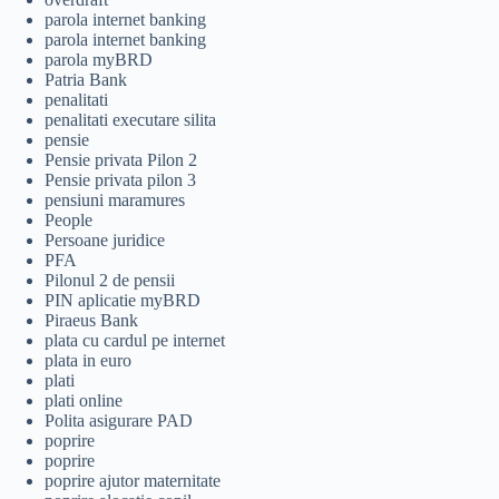
parola internet banking
parola internet banking
parola myBRD
Patria Bank
penalitati
penalitati executare silita
pensie
Pensie privata Pilon 2
Pensie privata pilon 3
pensiuni maramures
People
Persoane juridice
PFA
Pilonul 2 de pensii
PIN aplicatie myBRD
Piraeus Bank
plata cu cardul pe internet
plata in euro
plati
plati online
Polita asigurare PAD
poprire
poprire
poprire ajutor maternitate