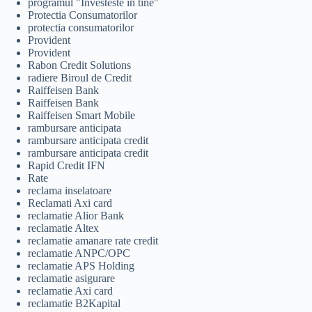
programul "Investeste in tine"
Protectia Consumatorilor
protectia consumatorilor
Provident
Provident
Rabon Credit Solutions
radiere Biroul de Credit
Raiffeisen Bank
Raiffeisen Bank
Raiffeisen Smart Mobile
rambursare anticipata
rambursare anticipata credit
rambursare anticipata credit
Rapid Credit IFN
Rate
reclama inselatoare
Reclamati Axi card
reclamatie Alior Bank
reclamatie Altex
reclamatie amanare rate credit
reclamatie ANPC/OPC
reclamatie APS Holding
reclamatie asigurare
reclamatie Axi card
reclamatie B2Kapital