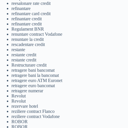
reesalonare rate credit
refinantare
refinantare card credit
refinantare credit
refinantare credit
Regulament BNR
renuntare contract Vodafone
renuntare la credit
rescadentare credit
restante
restante credit
restante credit
Restructurare credit
retragere bani bancomat
retragere bani la bancomat
retragere euro ATM Euronet
retragere euro bancomat
retragere numerar
Revolut
Revolut
rezervare hotel
reziliere contract Flanco
reziliere contract Vodafone
ROBOR
ROBOR