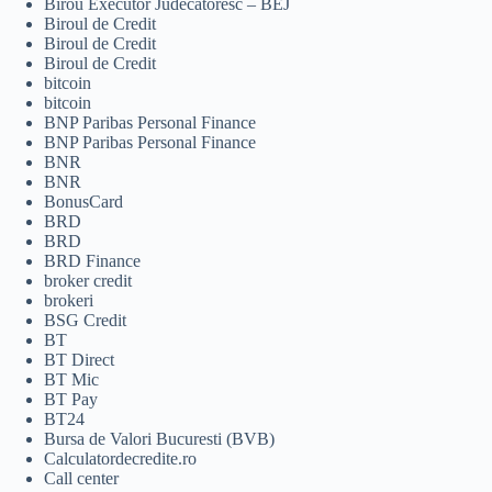
Birou Executor Judecatoresc – BEJ
Biroul de Credit
Biroul de Credit
Biroul de Credit
bitcoin
bitcoin
BNP Paribas Personal Finance
BNP Paribas Personal Finance
BNR
BNR
BonusCard
BRD
BRD
BRD Finance
broker credit
brokeri
BSG Credit
BT
BT Direct
BT Mic
BT Pay
BT24
Bursa de Valori Bucuresti (BVB)
Calculatordecredite.ro
Call center