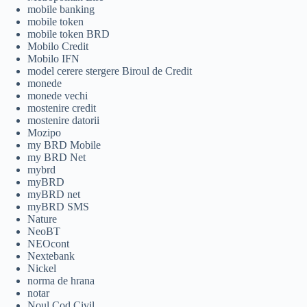
mobile banking
mobile token
mobile token BRD
Mobilo Credit
Mobilo IFN
model cerere stergere Biroul de Credit
monede
monede vechi
mostenire credit
mostenire datorii
Mozipo
my BRD Mobile
my BRD Net
mybrd
myBRD
myBRD net
myBRD SMS
Nature
NeoBT
NEOcont
Nextebank
Nickel
norma de hrana
notar
Noul Cod Civil