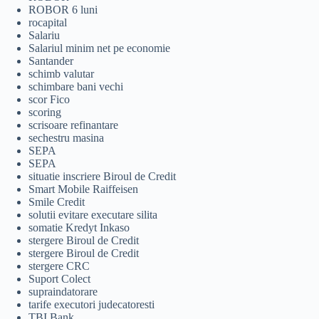
ROBOR 6 luni
rocapital
Salariu
Salariul minim net pe economie
Santander
schimb valutar
schimbare bani vechi
scor Fico
scoring
scrisoare refinantare
sechestru masina
SEPA
SEPA
situatie inscriere Biroul de Credit
Smart Mobile Raiffeisen
Smile Credit
solutii evitare executare silita
somatie Kredyt Inkaso
stergere Biroul de Credit
stergere Biroul de Credit
stergere CRC
Suport Colect
supraindatorare
tarife executori judecatoresti
TBI Bank