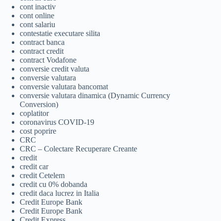
cont inactiv
cont online
cont salariu
contestatie executare silita
contract banca
contract credit
contract Vodafone
conversie credit valuta
conversie valutara
conversie valutara bancomat
conversie valutara dinamica (Dynamic Currency
Conversion)
coplatitor
coronavirus COVID-19
cost poprire
CRC
CRC – Colectare Recuperare Creante
credit
credit car
credit Cetelem
credit cu 0% dobanda
credit daca lucrez in Italia
Credit Europe Bank
Credit Europe Bank
Credit Express