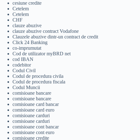
cesiune credite
Cetelem
Cetelem
CHF
clauze abuzive
clauze abuzive contract Vodafone
Clauzele abuzive dintr-un contract de credit
Click 24 Banking
co-imprumutat
Cod de utilizator myBRD net
cod IBAN
codebitor
Codul Civil
Codul de procedura civila
Codul de procedura fiscala
Codul Muncii
comisioane bancare
comisioane bancare
comisioane card bancar
comisioane card euro
comisioane carduri
comisioane carduri
comisioane cont bancar
comisioane cont euro
comisioane credite