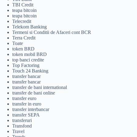
TBI Credit
teapa bitcoin
teapa bitcoin
Telecredit
Telekom Banking
Termeni si Conditii de Afaceri cont BCR
Terra Credit
Toate
token BRD
token mobil BRD
top banci credite
Top Factoring
Touch 24 Banking
transfer bancar
transfer bancar
transfer de bani international
transfer de bani online
transfer euro
transfer in euro
transfer interbancar
transfer SEPA
transferuri
Transfond
Travel
Trends