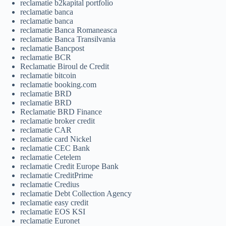
reclamatie b2kapital portfolio
reclamatie banca
reclamatie banca
reclamatie Banca Romaneasca
reclamatie Banca Transilvania
reclamatie Bancpost
reclamatie BCR
Reclamatie Biroul de Credit
reclamatie bitcoin
reclamatie booking.com
reclamatie BRD
reclamatie BRD
Reclamatie BRD Finance
reclamatie broker credit
reclamatie CAR
reclamatie card Nickel
reclamatie CEC Bank
reclamatie Cetelem
reclamatie Credit Europe Bank
reclamatie CreditPrime
reclamatie Credius
reclamatie Debt Collection Agency
reclamatie easy credit
reclamatie EOS KSI
reclamatie Euronet