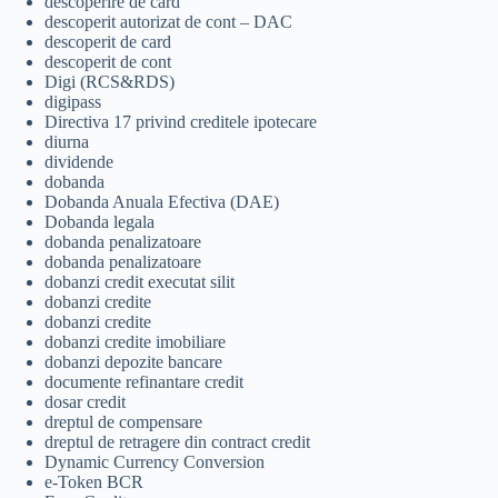
descoperire de card
descoperit autorizat de cont – DAC
descoperit de card
descoperit de cont
Digi (RCS&RDS)
digipass
Directiva 17 privind creditele ipotecare
diurna
dividende
dobanda
Dobanda Anuala Efectiva (DAE)
Dobanda legala
dobanda penalizatoare
dobanda penalizatoare
dobanzi credit executat silit
dobanzi credite
dobanzi credite
dobanzi credite imobiliare
dobanzi depozite bancare
documente refinantare credit
dosar credit
dreptul de compensare
dreptul de retragere din contract credit
Dynamic Currency Conversion
e-Token BCR