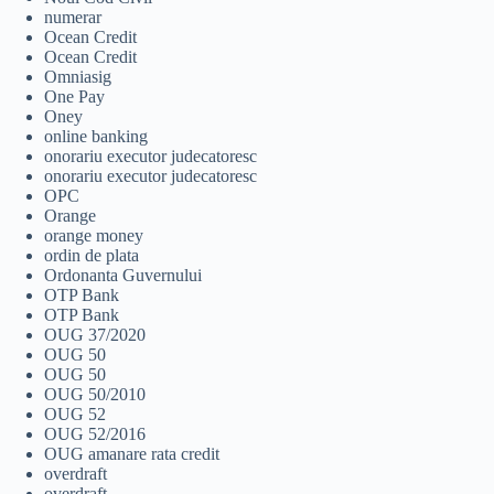
numerar
Ocean Credit
Ocean Credit
Omniasig
One Pay
Oney
online banking
onorariu executor judecatoresc
onorariu executor judecatoresc
OPC
Orange
orange money
ordin de plata
Ordonanta Guvernului
OTP Bank
OTP Bank
OUG 37/2020
OUG 50
OUG 50
OUG 50/2010
OUG 52
OUG 52/2016
OUG amanare rata credit
overdraft
overdraft