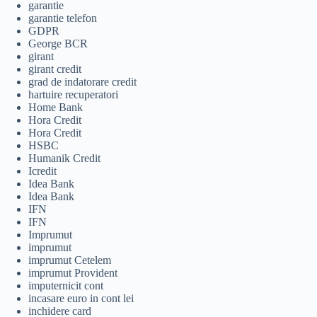
garantie
garantie telefon
GDPR
George BCR
girant
girant credit
grad de indatorare credit
hartuire recuperatori
Home Bank
Hora Credit
Hora Credit
HSBC
Humanik Credit
Icredit
Idea Bank
Idea Bank
IFN
IFN
Imprumut
imprumut
imprumut Cetelem
imprumut Provident
imputernicit cont
incasare euro in cont lei
inchidere card