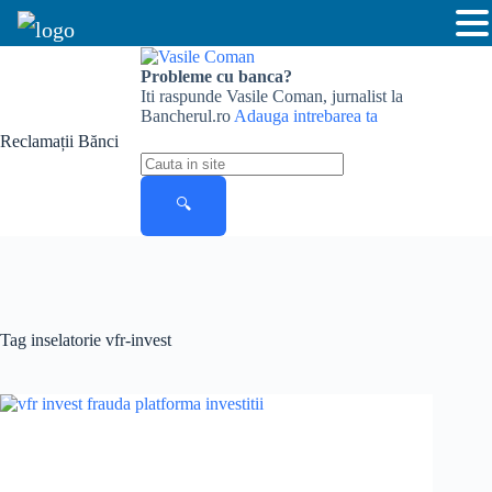
Skip
to
Probleme cu banca?
content
Iti raspunde Vasile Coman, jurnalist la
Bancherul.ro
Adauga intrebarea ta
Reclamații Bănci
Cauta
in
site
🔍
Tag
inselatorie vfr-invest