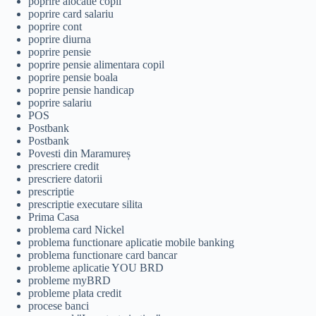
poprire alocatie copil
poprire card salariu
poprire cont
poprire diurna
poprire pensie
poprire pensie alimentara copil
poprire pensie boala
poprire pensie handicap
poprire salariu
POS
Postbank
Postbank
Povesti din Maramureș
prescriere credit
prescriere datorii
prescriptie
prescriptie executare silita
Prima Casa
problema card Nickel
problema functionare aplicatie mobile banking
problema functionare card bancar
probleme aplicatie YOU BRD
probleme myBRD
probleme plata credit
procese banci