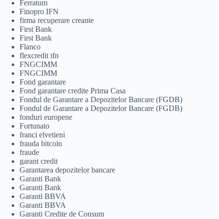
Ferratum
Finopro IFN
firma recuperare creante
First Bank
First Bank
Flanco
flexcredit ifn
FNGCIMM
FNGCIMM
Fond garantare
Fond garantare credite Prima Casa
Fondul de Garantare a Depozitelor Bancare (FGDB)
Fondul de Garantare a Depozitelor Bancare (FGDB)
fonduri europene
Fortunato
franci elvetieni
frauda bitcoin
fraude
garant credit
Garantarea depozitelor bancare
Garanti Bank
Garanti Bank
Garanti BBVA
Garanti BBVA
Garanti Credite de Consum