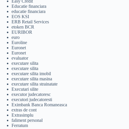
Easy Credit
Educatie financiara
educatie financiara
EOS KSI
ERB Retail Services
etoken BCR
EURIBOR
euro
Euroline
Euronet
Euronet
evaluator
executare silita
executare silita
executare silita imobil
executare silita masina
executare silita strainatate
Executari silite
executor judecatoresc
executori judecatoresti
Eximbank Banca Romaneasca
extras de cont
Extrasimplu
faliment personal
Ferratum