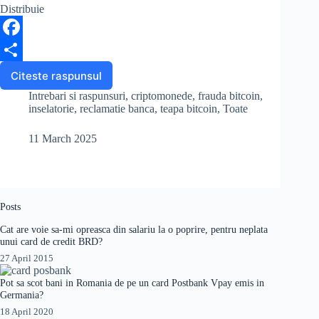
Distribuie
F
a
S
Citeste raspunsul
Cum
verific
c
h
Intrebari si raspunsuri
,
criptomonede
,
frauda bitcoin
,
daca
inselatorie
,
reclamatie banca
,
teapa bitcoin
,
Toate
e
a
platforma
de
11 March 2025
b
r
investitii
VFR
o
e
Invest
o
nu
este
Posts
k
o
Cat are voie sa-mi opreasca din salariu la o poprire, pentru neplata
teapa?
unui card de credit BRD?
27 April 2015
Pot sa scot bani in Romania de pe un card Postbank Vpay emis in
Germania?
18 April 2020