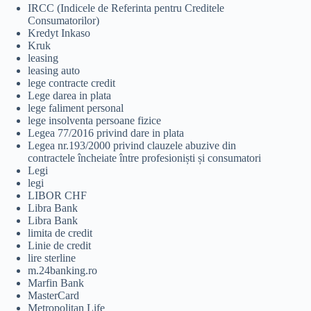
IRCC (Indicele de Referinta pentru Creditele
Consumatorilor)
Kredyt Inkaso
Kruk
leasing
leasing auto
lege contracte credit
Lege darea in plata
lege faliment personal
lege insolventa persoane fizice
Legea 77/2016 privind dare in plata
Legea nr.193/2000 privind clauzele abuzive din
contractele încheiate între profesioniști și consumatori
Legi
legi
LIBOR CHF
Libra Bank
Libra Bank
limita de credit
Linie de credit
lire sterline
m.24banking.ro
Marfin Bank
MasterCard
Metropolitan Life