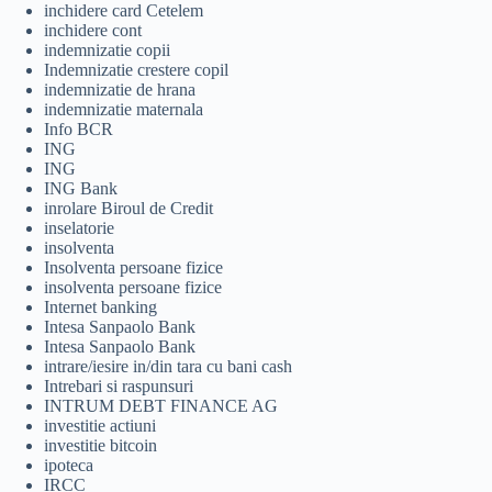
inchidere card Cetelem
inchidere cont
indemnizatie copii
Indemnizatie crestere copil
indemnizatie de hrana
indemnizatie maternala
Info BCR
ING
ING
ING Bank
inrolare Biroul de Credit
inselatorie
insolventa
Insolventa persoane fizice
insolventa persoane fizice
Internet banking
Intesa Sanpaolo Bank
Intesa Sanpaolo Bank
intrare/iesire in/din tara cu bani cash
Intrebari si raspunsuri
INTRUM DEBT FINANCE AG
investitie actiuni
investitie bitcoin
ipoteca
IRCC