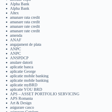
Alpha Bank
Alpha Bank
Altex
amanare rata credit
amanare rata credit
amanare rate credit
amanare rate credit
amenda
ANAF
angajament de plata
ANPC
ANPC
ANSPDCP
anulare datorii
aplicatie banca
aplicatie George
aplicatie mobile banking
aplicatie mobile banking
aplicatie myBRD
aplicatie YOU BRD
APS – ASSET PORTFOLIO SERVICING
APS Romania
Art & Design
asigurare casco
asigurare Cetelem