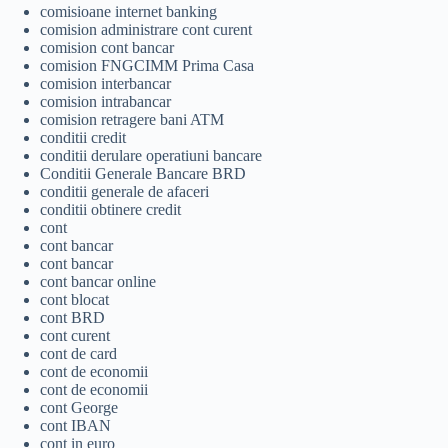
comisioane internet banking
comision administrare cont curent
comision cont bancar
comision FNGCIMM Prima Casa
comision interbancar
comision intrabancar
comision retragere bani ATM
conditii credit
conditii derulare operatiuni bancare
Conditii Generale Bancare BRD
conditii generale de afaceri
conditii obtinere credit
cont
cont bancar
cont bancar
cont bancar online
cont blocat
cont BRD
cont curent
cont de card
cont de economii
cont de economii
cont George
cont IBAN
cont in euro