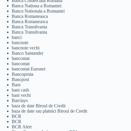
Banca Comerciala Romana
Banca Nationa a Romaniei
Banca Nationala a Romaniei
Banca Romaneasca
Banca Romaneasca
Banca Transilvania
Banca Transilvania
banci
bancnote
bancnote vechi
Banco Santander
bancomat
bancomat
bancomat Euronet
Bancoposta
Bancpost
Bani
bani cash
bani vechi
Barclays
baza de date Biroul de Credit
baza de date rau platnici Biroul de Credit
BCR
BCR
BCR Alert