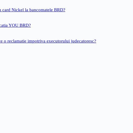
un card Nickel la bancomatele BRD?
icatia YOU BRD?
ce o reclamatie impotriva executorului judecatoresc?