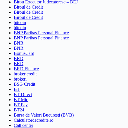
Birou Executor Judecatoresc – BEJ
Biroul de Credit
Biroul de Credit
Biroul de Credit
bitcoin
bitcoin
BNP Paribas Personal Finance
BNP Paribas Personal Finance
BNR
BNR
BonusCard
BRD
BRD
BRD Finance
broker credit
brokeri
BSG Credit
BT
BT Direct
BT Mic
BT Pay
BT24
Bursa de Valori Bucuresti (BVB)
Calculatordecredite.ro
Call center