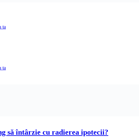
 ta
 ta
 să întârzie cu radierea ipotecii?