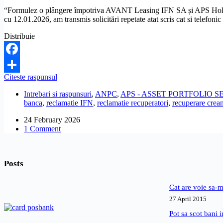
“Formulez o plângere împotriva AVANT Leasing IFN SA și APS Holding p
cu 12.01.2026, am transmis solicitări repetate atat scris cat si telefon
Distribuie
Facebook
Este
Citeste raspunsul
Share
legal
Intrebari si raspunsuri
,
ANPC
,
APS - ASSET PORTFOLIO S
ca
banca
,
reclamatie IFN
,
reclamatie recuperatori
,
recuperare crea
AVANT
Leasing
24 February 2026
și
1 Comment
APS
Holding
să
întârzie
Posts
cu
radierea
ipotecii?
Cat are voie sa-m
27 April 2015
Pot sa scot bani