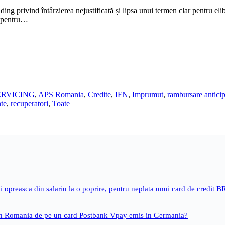
rivind întârzierea nejustificată și lipsa unui termen clar pentru elib
ic pentru…
ERVICING
,
APS Romania
,
Credite
,
IFN
,
Imprumut
,
rambursare anticip
nte
,
recuperatori
,
Toate
i opreasca din salariu la o poprire, pentru neplata unui card de credit 
 in Romania de pe un card Postbank Vpay emis in Germania?