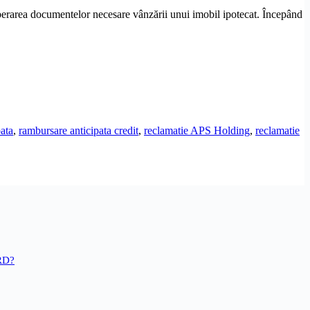
erarea documentelor necesare vânzării unui imobil ipotecat. Începând
ata
,
rambursare anticipata credit
,
reclamatie APS Holding
,
reclamatie
BRD?