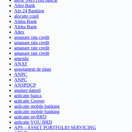
alerte SMS cont bancar
Alior Bank
Alo 24 Banking
alocatie copil
Alpha Bank
Alpha Bank
Altex
amanare rata credit
amanare rata credit
amanare rate credit
amanare rate credit
amenda
ANAF
angajament de plata
ANPC
ANPC
ANSPDCP
anulare datorii
aplicatie banca
aplicatie George
aplicatie mobile banking
aplicatie mobile banking
aplicatie myBRD
aplicatie YOU BRD
APS – ASSET PORTFOLIO SERVICING