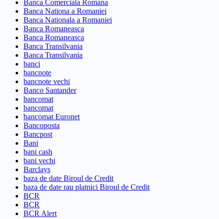
Banca Comerciala Romana
Banca Nationa a Romaniei
Banca Nationala a Romaniei
Banca Romaneasca
Banca Romaneasca
Banca Transilvania
Banca Transilvania
banci
bancnote
bancnote vechi
Banco Santander
bancomat
bancomat
bancomat Euronet
Bancoposta
Bancpost
Bani
bani cash
bani vechi
Barclays
baza de date Biroul de Credit
baza de date rau platnici Biroul de Credit
BCR
BCR
BCR Alert