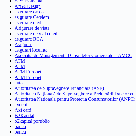
APS Romania
Art & Design
asigurare casco
asigurare Cetelem
asigurare credit
Asigurare de viata
asigurare de viata credit
asigurare RCA
Asigurari
asigurari locuinte
Asociatia de Management al Creantelor Comerciale – AMCC
ATM
ATM
ATM Euronet
ATM Euronet
auto
Autoritatea de Supraveghere Financiara (ASF)
Autoritatea Naţională de Supraveghere a Prelucrării Datelor cu
Autoritatea Nationala pentru Protectia Consumatorilor (ANPC)
avocat
Axi card
B2Kapital
b2kapital portfolio
banca
banca