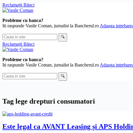
Skip
Reclamații Bănci
to
content
Probleme cu banca?
Iti raspunde Vasile Coman, jurnalist la Bancherul.ro
Adauga intrebarea
Cauta
🔍
in
Reclamații Bănci
site
Probleme cu banca?
Iti raspunde Vasile Coman, jurnalist la Bancherul.ro
Adauga intrebarea
Cauta
🔍
in
site
Tag
lege drepturi consumatori
Este legal ca AVANT Leasing și APS Holding