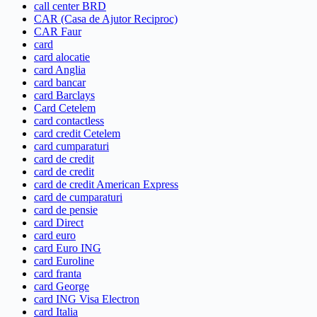
call center BRD
CAR (Casa de Ajutor Reciproc)
CAR Faur
card
card alocatie
card Anglia
card bancar
card Barclays
Card Cetelem
card contactless
card credit Cetelem
card cumparaturi
card de credit
card de credit
card de credit American Express
card de cumparaturi
card de pensie
card Direct
card euro
card Euro ING
card Euroline
card franta
card George
card ING Visa Electron
card Italia