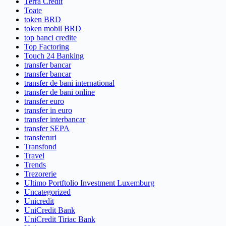
Terra Credit
Toate
token BRD
token mobil BRD
top banci credite
Top Factoring
Touch 24 Banking
transfer bancar
transfer bancar
transfer de bani international
transfer de bani online
transfer euro
transfer in euro
transfer interbancar
transfer SEPA
transferuri
Transfond
Travel
Trends
Trezorerie
Ultimo Portftolio Investment Luxemburg
Uncategorized
Unicredit
UniCredit Bank
UniCredit Tiriac Bank