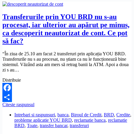
Transferurile prin YOU BRD nu s-au
procesat, iar ulterior au apărut pe minus,
ca descoperit neautorizat de cont. Ce pot
să fac?
“În ziua de 25.10 am facut 2 transferuri prin aplicația YOU BRD.
Transferurile nu s au procesat, nu știam ca nu le funcționează bine
sistemul. Văzând asta am mers să retrag banii la ATM. Apoi a doua
zi s au…
Distribuie
Facebook
Transferurile
Citeste raspunsul
Share
prin
Intrebari si raspunsuri
,
banca
,
Biroul de Credit
,
BRD
,
Credite
,
YOU
probleme aplicatie YOU BRD
,
reclamatie banca
,
reclamatie
BRD
BRD
,
Toate
,
transfer bancar
,
transferuri
nu
s-