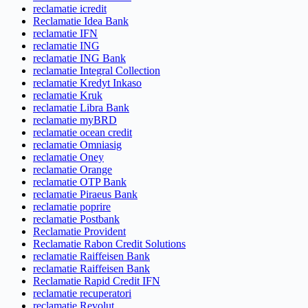
reclamatie icredit
Reclamatie Idea Bank
reclamatie IFN
reclamatie ING
reclamatie ING Bank
reclamatie Integral Collection
reclamatie Kredyt Inkaso
reclamatie Kruk
reclamatie Libra Bank
reclamatie myBRD
reclamatie ocean credit
reclamatie Omniasig
reclamatie Oney
reclamatie Orange
reclamatie OTP Bank
reclamatie Piraeus Bank
reclamatie poprire
reclamatie Postbank
Reclamatie Provident
Reclamatie Rabon Credit Solutions
reclamatie Raiffeisen Bank
reclamatie Raiffeisen Bank
Reclamatie Rapid Credit IFN
reclamatie recuperatori
reclamatie Revolut