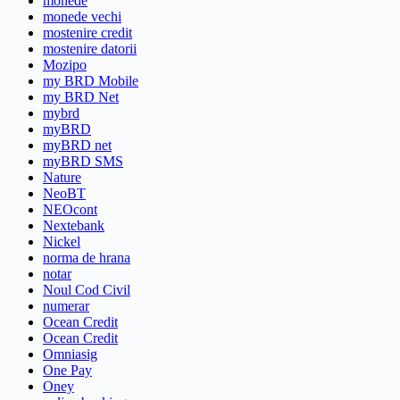
monede
monede vechi
mostenire credit
mostenire datorii
Mozipo
my BRD Mobile
my BRD Net
mybrd
myBRD
myBRD net
myBRD SMS
Nature
NeoBT
NEOcont
Nextebank
Nickel
norma de hrana
notar
Noul Cod Civil
numerar
Ocean Credit
Ocean Credit
Omniasig
One Pay
Oney