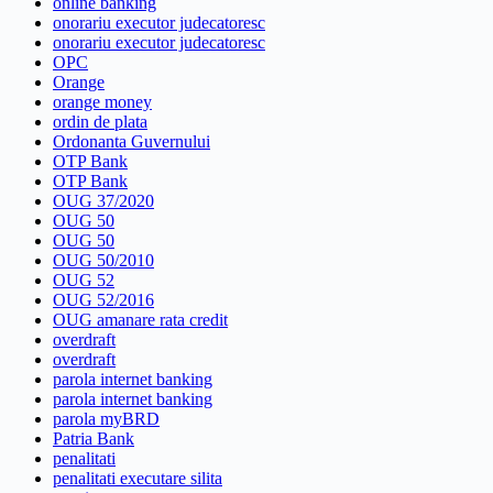
online banking
onorariu executor judecatoresc
onorariu executor judecatoresc
OPC
Orange
orange money
ordin de plata
Ordonanta Guvernului
OTP Bank
OTP Bank
OUG 37/2020
OUG 50
OUG 50
OUG 50/2010
OUG 52
OUG 52/2016
OUG amanare rata credit
overdraft
overdraft
parola internet banking
parola internet banking
parola myBRD
Patria Bank
penalitati
penalitati executare silita