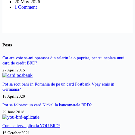
20 May 2026
au
1 Comment
procesat,
iar
ulterior
au
apărut
pe
minus,
Posts
ca
descoperit
neautorizat
Cat are voie sa-mi opreasca din salariu la o poprire, pentru neplata unui
de
card de credit BRD?
cont.
27 April 2015
Ce
pot
să
Pot sa scot bani in Romania de pe un card Postbank Vpay emis in
fac?
Germania?
18 April 2020
Pot sa folosesc un card Nickel la bancomatele BRD?
29 June 2018
Cum activez aplicatia YOU BRD?
16 October 2021