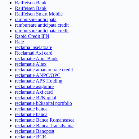
Raiffeisen Bank
Raiffeisen Bank
Raiffeisen Smart Mobile
rambursare anticipata
rambursare anticipata credit
rambursare anticipata credit
Rapid Credit IFN
Rate
reclama inselatoare
Reclamati Axi card
reclamatie Alior Bank
reclamatie Altex
reclamatie amanare rate credit
reclamatie ANPC/OPC
reclamatie APS Holding
reclamatie asigurare
reclamatie Axi card
reclamatie B2Kapital
reclamatie b2kapital portfolio
reclamatie banca
reclamatie banca
reclamatie Banca Romaneasca
reclamatie Banca Transilvania
reclamatie Bancpost
reclamatie BCR