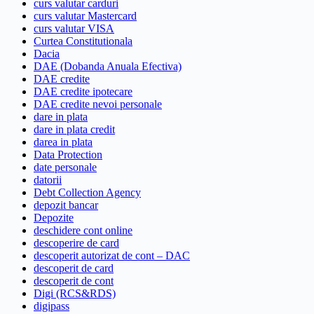
curs valutar carduri
curs valutar Mastercard
curs valutar VISA
Curtea Constitutionala
Dacia
DAE (Dobanda Anuala Efectiva)
DAE credite
DAE credite ipotecare
DAE credite nevoi personale
dare in plata
dare in plata credit
darea in plata
Data Protection
date personale
datorii
Debt Collection Agency
depozit bancar
Depozite
deschidere cont online
descoperire de card
descoperit autorizat de cont – DAC
descoperit de card
descoperit de cont
Digi (RCS&RDS)
digipass