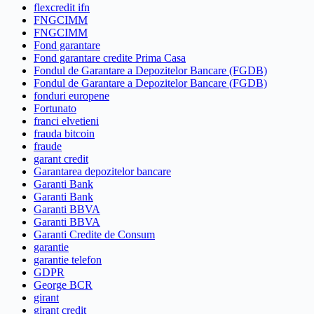
flexcredit ifn
FNGCIMM
FNGCIMM
Fond garantare
Fond garantare credite Prima Casa
Fondul de Garantare a Depozitelor Bancare (FGDB)
Fondul de Garantare a Depozitelor Bancare (FGDB)
fonduri europene
Fortunato
franci elvetieni
frauda bitcoin
fraude
garant credit
Garantarea depozitelor bancare
Garanti Bank
Garanti Bank
Garanti BBVA
Garanti BBVA
Garanti Credite de Consum
garantie
garantie telefon
GDPR
George BCR
girant
girant credit