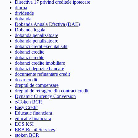
Directiva 17 privind creditele ipotecare
diurna
dividende
dobanda
Dobanda Anuala Efectiva (DAE)
Dobanda legala
dobanda penalizatoare
dobanda penalizatoare
dobanzi credit executat silit
dobanzi credite
dobanzi credite
dobanzi credite imobiliare
dobanzi depozite bancare
documente refinantare credit
dosar credit
dreptul de compensare
dreptul de retragere din contract credit
Dynamic Currency Conversion
e-Token BCR
Easy Credit
Educatie financiara
educatie financiara
EOS KSI
ERB Retail Services
etoken BCR