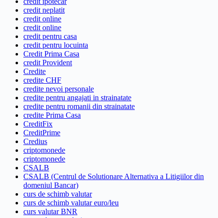
credit ipotecar
credit neplatit
credit online
credit online
credit pentru casa
credit pentru locuinta
Credit Prima Casa
credit Provident
Credite
credite CHF
credite nevoi personale
credite pentru angajati in strainatate
credite pentru romanii din strainatate
credite Prima Casa
CreditFix
CreditPrime
Credius
criptomonede
criptomonede
CSALB
CSALB (Centrul de Solutionare Alternativa a Litigiilor din
domeniul Bancar)
curs de schimb valutar
curs de schimb valutar euro/leu
curs valutar BNR