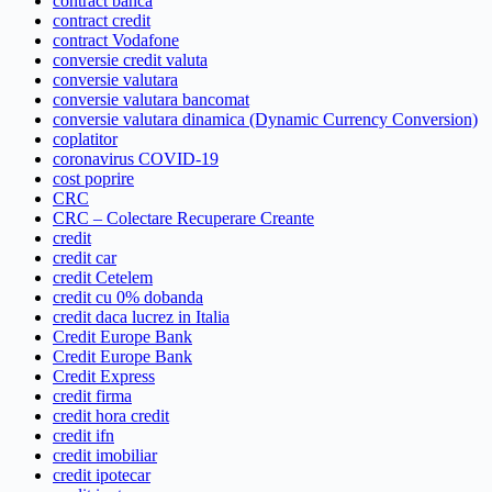
contract banca
contract credit
contract Vodafone
conversie credit valuta
conversie valutara
conversie valutara bancomat
conversie valutara dinamica (Dynamic Currency Conversion)
coplatitor
coronavirus COVID-19
cost poprire
CRC
CRC – Colectare Recuperare Creante
credit
credit car
credit Cetelem
credit cu 0% dobanda
credit daca lucrez in Italia
Credit Europe Bank
Credit Europe Bank
Credit Express
credit firma
credit hora credit
credit ifn
credit imobiliar
credit ipotecar