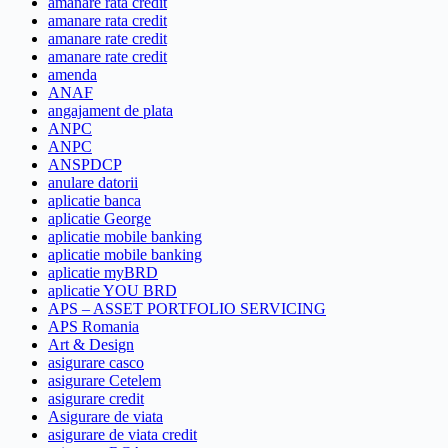
amanare rata credit
amanare rata credit
amanare rate credit
amanare rate credit
amenda
ANAF
angajament de plata
ANPC
ANPC
ANSPDCP
anulare datorii
aplicatie banca
aplicatie George
aplicatie mobile banking
aplicatie mobile banking
aplicatie myBRD
aplicatie YOU BRD
APS – ASSET PORTFOLIO SERVICING
APS Romania
Art & Design
asigurare casco
asigurare Cetelem
asigurare credit
Asigurare de viata
asigurare de viata credit