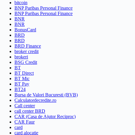
bitcoin
BNP Paribas Personal Finance
BNP Paribas Personal Finance
BNR
BNR
BonusCard
BRD
BRD
BRD Finance
broker credit
brokeri
BSG Credit
BT
BT Direct
BT Mic
BT Pay
BT24
Bursa de Valori Bucuresti (BVB)
Calculatordecredite.ro
Call center
call center BRD
CAR (Casa de Ajutor Reciproc)
CAR Faur
card
card alocatie