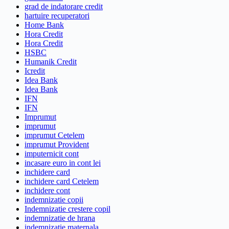
grad de indatorare credit
hartuire recuperatori
Home Bank
Hora Credit
Hora Credit
HSBC
Humanik Credit
Icredit
Idea Bank
Idea Bank
IFN
IFN
Imprumut
imprumut
imprumut Cetelem
imprumut Provident
imputernicit cont
incasare euro in cont lei
inchidere card
inchidere card Cetelem
inchidere cont
indemnizatie copii
Indemnizatie crestere copil
indemnizatie de hrana
indemnizatie maternala