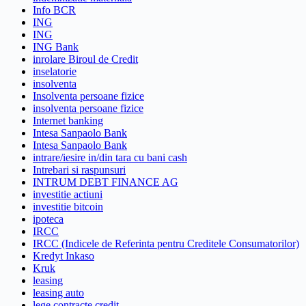
Info BCR
ING
ING
ING Bank
inrolare Biroul de Credit
inselatorie
insolventa
Insolventa persoane fizice
insolventa persoane fizice
Internet banking
Intesa Sanpaolo Bank
Intesa Sanpaolo Bank
intrare/iesire in/din tara cu bani cash
Intrebari si raspunsuri
INTRUM DEBT FINANCE AG
investitie actiuni
investitie bitcoin
ipoteca
IRCC
IRCC (Indicele de Referinta pentru Creditele Consumatorilor)
Kredyt Inkaso
Kruk
leasing
leasing auto
lege contracte credit