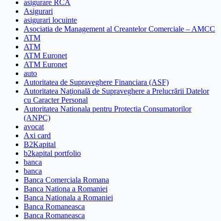
asigurare RCA
Asigurari
asigurari locuinte
Asociatia de Management al Creantelor Comerciale – AMCC
ATM
ATM
ATM Euronet
ATM Euronet
auto
Autoritatea de Supraveghere Financiara (ASF)
Autoritatea Naţională de Supraveghere a Prelucrării Datelor
cu Caracter Personal
Autoritatea Nationala pentru Protectia Consumatorilor
(ANPC)
avocat
Axi card
B2Kapital
b2kapital portfolio
banca
banca
Banca Comerciala Romana
Banca Nationa a Romaniei
Banca Nationala a Romaniei
Banca Romaneasca
Banca Romaneasca