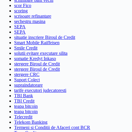
schimbare bani vechi
scor Fico
scoring
scrisoare refinantare
sechestru masina
SEPA
SEPA
situatie inscriere Biroul de Credit
Smart Mobile Raiffeisen
Smile Credit
solutii evitare executare silita
somatie Kredyt Inkaso
stergere Biroul de Credit
stergere Biroul de Credit
stergere CRC
Suport Colect
supraindatorare
tarife executori judecatoresti
TBI Bank
TBI Credit
teapa bitcoin
teapa bitcoin
Telecredit
Telekom Banking
Termeni si Conditii de Afaceri cont BCR