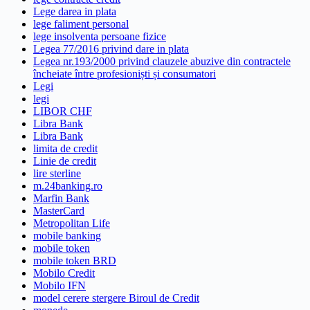
Lege darea in plata
lege faliment personal
lege insolventa persoane fizice
Legea 77/2016 privind dare in plata
Legea nr.193/2000 privind clauzele abuzive din contractele
încheiate între profesioniști și consumatori
Legi
legi
LIBOR CHF
Libra Bank
Libra Bank
limita de credit
Linie de credit
lire sterline
m.24banking.ro
Marfin Bank
MasterCard
Metropolitan Life
mobile banking
mobile token
mobile token BRD
Mobilo Credit
Mobilo IFN
model cerere stergere Biroul de Credit