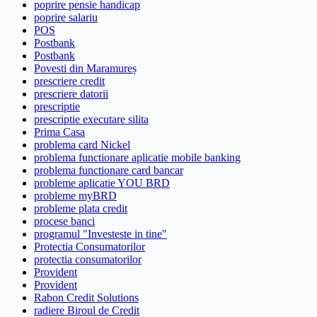
poprire pensie handicap
poprire salariu
POS
Postbank
Postbank
Povesti din Maramureș
prescriere credit
prescriere datorii
prescriptie
prescriptie executare silita
Prima Casa
problema card Nickel
problema functionare aplicatie mobile banking
problema functionare card bancar
probleme aplicatie YOU BRD
probleme myBRD
probleme plata credit
procese banci
programul "Investeste in tine"
Protectia Consumatorilor
protectia consumatorilor
Provident
Provident
Rabon Credit Solutions
radiere Biroul de Credit