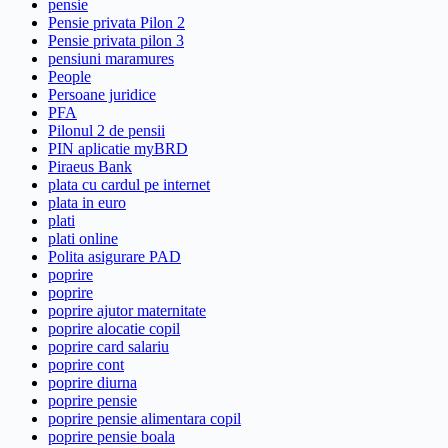
pensie
Pensie privata Pilon 2
Pensie privata pilon 3
pensiuni maramures
People
Persoane juridice
PFA
Pilonul 2 de pensii
PIN aplicatie myBRD
Piraeus Bank
plata cu cardul pe internet
plata in euro
plati
plati online
Polita asigurare PAD
poprire
poprire
poprire ajutor maternitate
poprire alocatie copil
poprire card salariu
poprire cont
poprire diurna
poprire pensie
poprire pensie alimentara copil
poprire pensie boala