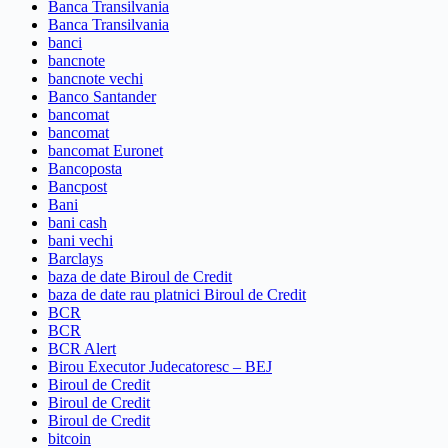
Banca Transilvania
Banca Transilvania
banci
bancnote
bancnote vechi
Banco Santander
bancomat
bancomat
bancomat Euronet
Bancoposta
Bancpost
Bani
bani cash
bani vechi
Barclays
baza de date Biroul de Credit
baza de date rau platnici Biroul de Credit
BCR
BCR
BCR Alert
Birou Executor Judecatoresc – BEJ
Biroul de Credit
Biroul de Credit
Biroul de Credit
bitcoin