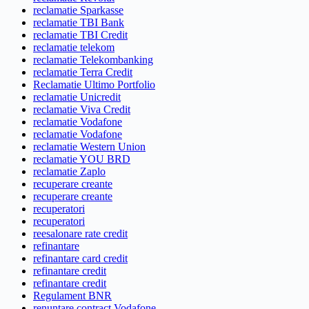
reclamatie Sparkasse
reclamatie TBI Bank
reclamatie TBI Credit
reclamatie telekom
reclamatie Telekombanking
reclamatie Terra Credit
Reclamatie Ultimo Portfolio
reclamatie Unicredit
reclamatie Viva Credit
reclamatie Vodafone
reclamatie Vodafone
reclamatie Western Union
reclamatie YOU BRD
reclamatie Zaplo
recuperare creante
recuperare creante
recuperatori
recuperatori
reesalonare rate credit
refinantare
refinantare card credit
refinantare credit
refinantare credit
Regulament BNR
renuntare contract Vodafone