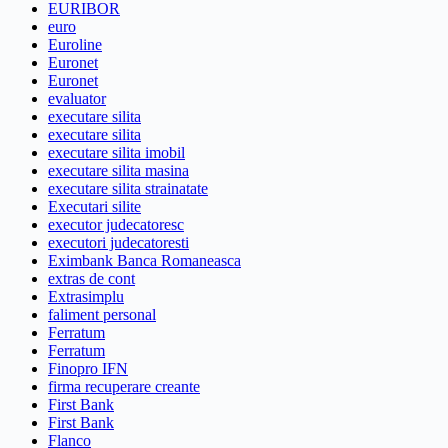
EURIBOR
euro
Euroline
Euronet
Euronet
evaluator
executare silita
executare silita
executare silita imobil
executare silita masina
executare silita strainatate
Executari silite
executor judecatoresc
executori judecatoresti
Eximbank Banca Romaneasca
extras de cont
Extrasimplu
faliment personal
Ferratum
Ferratum
Finopro IFN
firma recuperare creante
First Bank
First Bank
Flanco