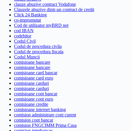
clauze abuzive contract Vodafone
Clauzele abuzive dintr-un contract de credit
Click 24 Banking
co-imprumutat
Cod de utilizator myBRD net
cod IBAN
codebitor
Codul Civil
Codul de procedura civila
Codul de procedura fiscala
Codul Muncii
comisioane bancare
comisioane bancare
comisioane card bancar
comisioane card euro
comisioane carduri
comisioane carduri
comisioane cont bancar
comisioane cont euro
comisioane credite
comisioane internet banking
comision administrare cont curent
comision cont bancar
comision FNGCIMM Prima Casa
comision interbancar