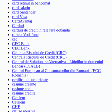
card retinut in bancomat
card salariu
card Santander
card Visa
CardAvantaj
Carduri
carduri de credit in rate fara dobanda
cartela Vodafone
cec
CEC Bank
CEC Bank
Centrala Riscului de Credit (CRC)
Centrala Riscului de Credit (CRC)
Centrul de Solutionare Alternativa a Litigiilor in domeniul
Bancar (CSALB)
Centrul European al Consumatorilor din Romania (ECC
Romania)
certificat de proprietate
cesiune creante
cesiune credit
cesiune credite
Cetelem
Cetelem
CHF
clauze abuzive