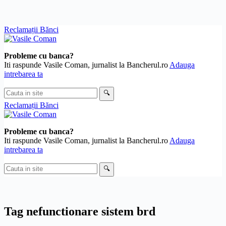
Skip
Reclamații Bănci
to
content
Probleme cu banca?
Iti raspunde Vasile Coman, jurnalist la Bancherul.ro
Adauga
intrebarea ta
Cauta
🔍
in
Reclamații Bănci
site
Probleme cu banca?
Iti raspunde Vasile Coman, jurnalist la Bancherul.ro
Adauga
intrebarea ta
Cauta
🔍
in
site
Tag
nefunctionare sistem brd