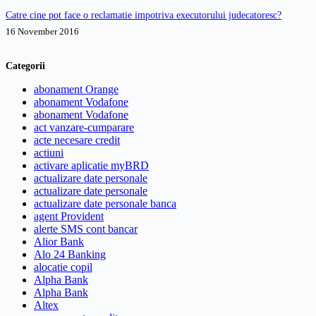
Catre cine pot face o reclamatie impotriva executorului judecatoresc?
16 November 2016
Categorii
abonament Orange
abonament Vodafone
abonament Vodafone
act vanzare-cumparare
acte necesare credit
actiuni
activare aplicatie myBRD
actualizare date personale
actualizare date personale
actualizare date personale banca
agent Provident
alerte SMS cont bancar
Alior Bank
Alo 24 Banking
alocatie copil
Alpha Bank
Alpha Bank
Altex