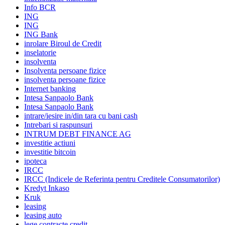
Info BCR
ING
ING
ING Bank
inrolare Biroul de Credit
inselatorie
insolventa
Insolventa persoane fizice
insolventa persoane fizice
Internet banking
Intesa Sanpaolo Bank
Intesa Sanpaolo Bank
intrare/iesire in/din tara cu bani cash
Intrebari si raspunsuri
INTRUM DEBT FINANCE AG
investitie actiuni
investitie bitcoin
ipoteca
IRCC
IRCC (Indicele de Referinta pentru Creditele Consumatorilor)
Kredyt Inkaso
Kruk
leasing
leasing auto
lege contracte credit