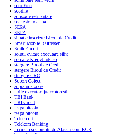
schimbare bani vechi
scor Fico
scoring
scrisoare refinantare
sechestru masina
SEPA
SEPA
situatie inscriere Biroul de Credit
Smart Mobile Raiffeisen
Smile Credit
solutii evitare executare silita
somatie Kredyt Inkaso
stergere Biroul de Credit
stergere Biroul de Credit
stergere CRC
Suport Colect
supraindatorare
tarife executori judecatoresti
TBI Bank
TBI Credit
teapa bitcoin
teapa bitcoin
Telecredit
Telekom Banking
Termeni si Conditii de Afaceri cont BCR