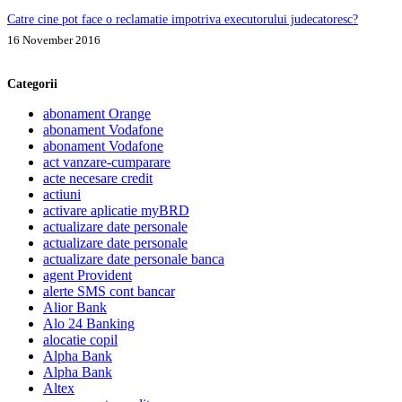
Catre cine pot face o reclamatie impotriva executorului judecatoresc?
16 November 2016
Categorii
abonament Orange
abonament Vodafone
abonament Vodafone
act vanzare-cumparare
acte necesare credit
actiuni
activare aplicatie myBRD
actualizare date personale
actualizare date personale
actualizare date personale banca
agent Provident
alerte SMS cont bancar
Alior Bank
Alo 24 Banking
alocatie copil
Alpha Bank
Alpha Bank
Altex