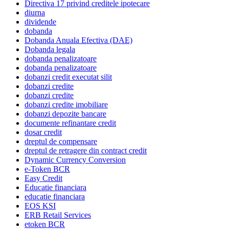
Directiva 17 privind creditele ipotecare
diurna
dividende
dobanda
Dobanda Anuala Efectiva (DAE)
Dobanda legala
dobanda penalizatoare
dobanda penalizatoare
dobanzi credit executat silit
dobanzi credite
dobanzi credite
dobanzi credite imobiliare
dobanzi depozite bancare
documente refinantare credit
dosar credit
dreptul de compensare
dreptul de retragere din contract credit
Dynamic Currency Conversion
e-Token BCR
Easy Credit
Educatie financiara
educatie financiara
EOS KSI
ERB Retail Services
etoken BCR