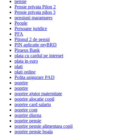
pensie
Pensie privata Pilon 2
Pensie privata pilon 3
pensiuni maramures
People
Persoane juridice
PFA
Pilonul 2 de pensii
PIN aplicatie myBRD
Piraeus Bank
plata cu cardul pe internet
plata in euro
plati
plati online
Polita asigurare PAD
poprire
poprire
poprire ajutor maternitate
poprire alocatie copil
poprire card salariu
poprire cont
poprire diurna
poprire pensie
poprire pensie alimentara copil
poprire pensie boala