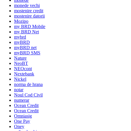
monede
monede vechi
mostenire credit
mostenire datorii
Mozipo
my BRD Mobile
my BRD Net
mybrd
myBRD
myBRD net
myBRD SMS
Nature
NeoBT
NEOcont
Nextebank
Nickel
norma de hrana
notar
Noul Cod Civil
numerar
Ocean Credit
Ocean Credit
Omniasig
One Pay
Oney