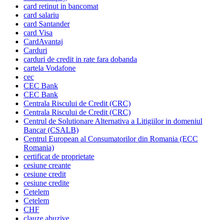
card retinut in bancomat
card salariu
card Santander
card Visa
CardAvantaj
Carduri
carduri de credit in rate fara dobanda
cartela Vodafone
cec
CEC Bank
CEC Bank
Centrala Riscului de Credit (CRC)
Centrala Riscului de Credit (CRC)
Centrul de Solutionare Alternativa a Litigiilor in domeniul
Bancar (CSALB)
Centrul European al Consumatorilor din Romania (ECC
Romania)
certificat de proprietate
cesiune creante
cesiune credit
cesiune credite
Cetelem
Cetelem
CHF
clauze abuzive