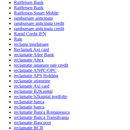
Raiffeisen Bank
Raiffeisen Bank
Raiffeisen Smart Mobile
rambursare anticipata
rambursare anticipata credit
rambursare anticipata credit
Rapid Credit IFN
Rate
reclama inselatoare
Reclamati Axi card
reclamatie Alior Bank
reclamatie Altex
reclamatie amanare rate credit
reclamatie ANPC/OPC
reclamatie APS Holding
reclamatie asigurare
reclamatie Axi card
reclamatie B2Kapital
reclamatie b2kapital portfolio
reclamatie banca
reclamatie banca
reclamatie Banca Romaneasca
reclamatie Banca Transilvania
reclamatie Bancpost
reclamatie BCR