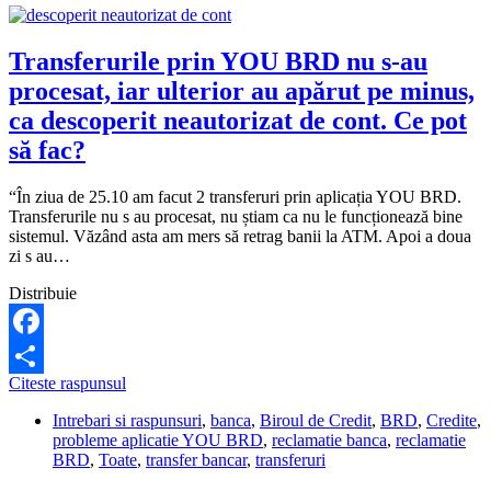
Transferurile prin YOU BRD nu s-au
procesat, iar ulterior au apărut pe minus,
ca descoperit neautorizat de cont. Ce pot
să fac?
“În ziua de 25.10 am facut 2 transferuri prin aplicația YOU BRD.
Transferurile nu s au procesat, nu știam ca nu le funcționează bine
sistemul. Văzând asta am mers să retrag banii la ATM. Apoi a doua
zi s au…
Distribuie
Facebook
Transferurile
Citeste raspunsul
Share
prin
Intrebari si raspunsuri
,
banca
,
Biroul de Credit
,
BRD
,
Credite
,
YOU
probleme aplicatie YOU BRD
,
reclamatie banca
,
reclamatie
BRD
BRD
,
Toate
,
transfer bancar
,
transferuri
nu
s-