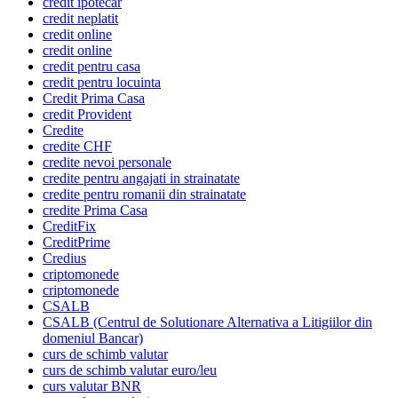
credit ipotecar
credit neplatit
credit online
credit online
credit pentru casa
credit pentru locuinta
Credit Prima Casa
credit Provident
Credite
credite CHF
credite nevoi personale
credite pentru angajati in strainatate
credite pentru romanii din strainatate
credite Prima Casa
CreditFix
CreditPrime
Credius
criptomonede
criptomonede
CSALB
CSALB (Centrul de Solutionare Alternativa a Litigiilor din
domeniul Bancar)
curs de schimb valutar
curs de schimb valutar euro/leu
curs valutar BNR