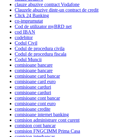
clauze abuzive contract Vodafone
Clauzele abuzive dintr-un contract de credit
Click 24 Banking
co-imprumutat
Cod de utilizator myBRD net
cod IBAN
codebitor
Codul Civil
Codul de procedura civila
Codul de procedura fiscala
Codul Muncii
comisioane bancare
comisioane bancare
comisioane card bancar
comisioane card euro
comisioane carduri
comisioane carduri
comisioane cont bancar
comisioane cont euro
comisioane credite
comisioane internet banking
comision administrare cont curent
comision cont bancar
comision FNGCIMM Prima Casa
comision interbancar