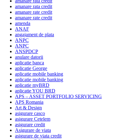
amanare rata credit
amanare rata credit
amanare rate credit
amanare rate credit
amenda
ANAF
angajament de plata
ANPC
ANPC
ANSPDCP
anulare datorii
aplicatie banca
aplicatie George
aplicatie mobile banking
aplicatie mobile banking
aplicatie myBRD
aplicatie YOU BRD
APS – ASSET PORTFOLIO SERVICING
APS Romania
Art & Design
asigurare casco
asigurare Cetelem
asigurare credit
Asigurare de viata
asigurare de viata credit