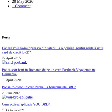
20 May 2026
au
1 Comment
procesat,
iar
ulterior
au
apărut
pe
minus,
Posts
ca
descoperit
neautorizat
Cat are voie sa-mi opreasca din salariu la o poprire, pentru neplata unui
de
card de credit BRD?
cont.
27 April 2015
Ce
pot
să
Pot sa scot bani in Romania de pe un card Postbank Vpay emis in
fac?
Germania?
18 April 2020
Pot sa folosesc un card Nickel la bancomatele BRD?
29 June 2018
Cum activez aplicatia YOU BRD?
16 October 2021