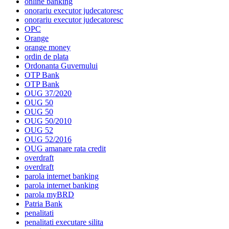
online banking
onorariu executor judecatoresc
onorariu executor judecatoresc
OPC
Orange
orange money
ordin de plata
Ordonanta Guvernului
OTP Bank
OTP Bank
OUG 37/2020
OUG 50
OUG 50
OUG 50/2010
OUG 52
OUG 52/2016
OUG amanare rata credit
overdraft
overdraft
parola internet banking
parola internet banking
parola myBRD
Patria Bank
penalitati
penalitati executare silita