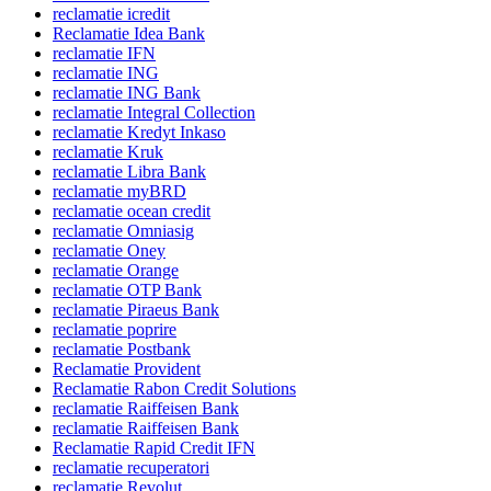
reclamatie icredit
Reclamatie Idea Bank
reclamatie IFN
reclamatie ING
reclamatie ING Bank
reclamatie Integral Collection
reclamatie Kredyt Inkaso
reclamatie Kruk
reclamatie Libra Bank
reclamatie myBRD
reclamatie ocean credit
reclamatie Omniasig
reclamatie Oney
reclamatie Orange
reclamatie OTP Bank
reclamatie Piraeus Bank
reclamatie poprire
reclamatie Postbank
Reclamatie Provident
Reclamatie Rabon Credit Solutions
reclamatie Raiffeisen Bank
reclamatie Raiffeisen Bank
Reclamatie Rapid Credit IFN
reclamatie recuperatori
reclamatie Revolut