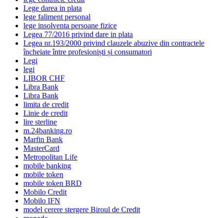
Lege darea in plata
lege faliment personal
lege insolventa persoane fizice
Legea 77/2016 privind dare in plata
Legea nr.193/2000 privind clauzele abuzive din contractele
încheiate între profesioniști și consumatori
Legi
legi
LIBOR CHF
Libra Bank
Libra Bank
limita de credit
Linie de credit
lire sterline
m.24banking.ro
Marfin Bank
MasterCard
Metropolitan Life
mobile banking
mobile token
mobile token BRD
Mobilo Credit
Mobilo IFN
model cerere stergere Biroul de Credit