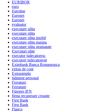
EURIBOR
euro
Euroline
Euronet
Euronet
evaluator
executare silita
executare silita
executare silita imobil
executare silita masina
executare silita strainatate
Executari silite
executor judecatoresc
executori judecatoresti
Eximbank Banca Romaneasca
extras de cont
Extrasimplu
faliment personal
Ferratum
Ferratum
Finopro IFN
firma recuperare creante
First Bank
First Bank
Flanco