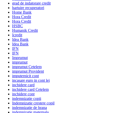
grad de indatorare credit
hartuire recuperatori
Home Bank
Hora Credit
Hora Credit
HSBC
Humanik Credit
Icredit
Idea Bank
Idea Bank
IFN
IFN
Imprumut
imprumut
imprumut Cetelem
imprumut Provident
imputernicit cont
incasare euro in cont lei
inchidere card
inchidere card Cetelem
inchidere cont
indemnizatie copii
Indemnizatie crestere copil
indemnizatie de hrana
indemnizatie maternala