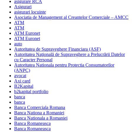
asigurare RCA
Asigurari
asigurari locuinte
Asociatia de Management al Creantelor Comerciale – AMCC
ATM
ATM
ATM Euronet
ATM Euronet
auto
Autoritatea de Supraveghere Financiara (ASF)
Autoritatea Naţională de Supraveghere a Prelucrării Datelor
cu Caracter Personal
Autoritatea Nationala pentru Protectia Consumatorilor
(ANPC)
avocat
Axi card
B2Kapital
b2kapital portfolio
banca
banca
Banca Comerciala Romana
Banca Nationa a Romaniei
Banca Nationala a Romaniei
Banca Romaneasca
Banca Romaneasca