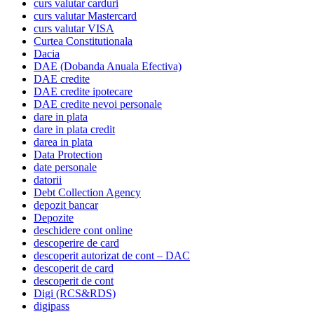
curs valutar carduri
curs valutar Mastercard
curs valutar VISA
Curtea Constitutionala
Dacia
DAE (Dobanda Anuala Efectiva)
DAE credite
DAE credite ipotecare
DAE credite nevoi personale
dare in plata
dare in plata credit
darea in plata
Data Protection
date personale
datorii
Debt Collection Agency
depozit bancar
Depozite
deschidere cont online
descoperire de card
descoperit autorizat de cont – DAC
descoperit de card
descoperit de cont
Digi (RCS&RDS)
digipass