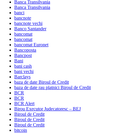
Banca Transilvania
Banca Transilvania
banci
bancnote
bancnote vechi
Banco Santander
bancomat
bancomat
bancomat Euronet
Bancoposta
Bancpost
Bani
bani cash
bani vechi
Barclays
baza de date Biroul de Credit
baza de date rau platnici Biroul de Credit
BCR
BCR
BCR Alert
Birou Executor Judecatoresc – BEJ
Biroul de Credit
Biroul de Credit
Biroul de Credit
bitcoin