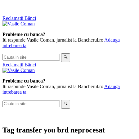
Skip
Reclamații Bănci
to
content
Probleme cu banca?
Iti raspunde Vasile Coman, jurnalist la Bancherul.ro
Adauga
intrebarea ta
Cauta
🔍
in
Reclamații Bănci
site
Probleme cu banca?
Iti raspunde Vasile Coman, jurnalist la Bancherul.ro
Adauga
intrebarea ta
Cauta
🔍
in
site
Tag
transfer you brd neprocesat