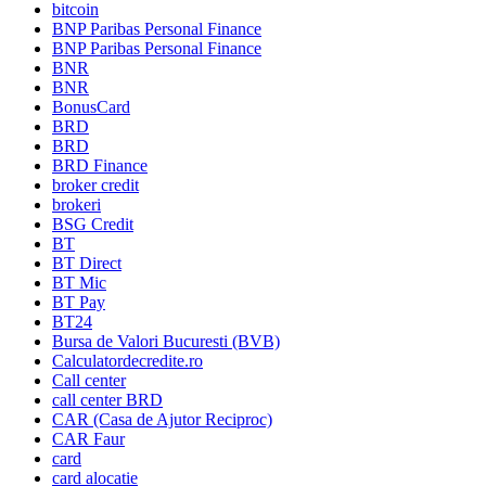
bitcoin
BNP Paribas Personal Finance
BNP Paribas Personal Finance
BNR
BNR
BonusCard
BRD
BRD
BRD Finance
broker credit
brokeri
BSG Credit
BT
BT Direct
BT Mic
BT Pay
BT24
Bursa de Valori Bucuresti (BVB)
Calculatordecredite.ro
Call center
call center BRD
CAR (Casa de Ajutor Reciproc)
CAR Faur
card
card alocatie