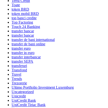
Terra Credit
Toate
token BRD
token mobil BRD
top banci credite
Top Factoring
Touch 24 Banking
transfer bancar
transfer bancar
transfer de bani international
transfer de bani online
transfer euro
transfer in euro
transfer interbancar
transfer SEPA
transferuri
Transfond
Travel
Trends
Trezorerie
Ultimo Portftolio Investment Luxemburg
Uncategorized
Unicredit
UniCredit Bank
UniCredit Tiriac Bank