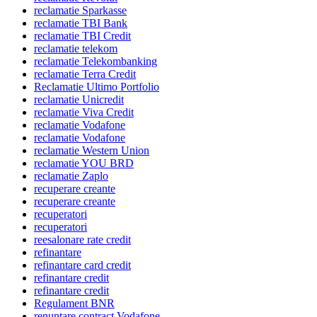
reclamatie Sparkasse
reclamatie TBI Bank
reclamatie TBI Credit
reclamatie telekom
reclamatie Telekombanking
reclamatie Terra Credit
Reclamatie Ultimo Portfolio
reclamatie Unicredit
reclamatie Viva Credit
reclamatie Vodafone
reclamatie Vodafone
reclamatie Western Union
reclamatie YOU BRD
reclamatie Zaplo
recuperare creante
recuperare creante
recuperatori
recuperatori
reesalonare rate credit
refinantare
refinantare card credit
refinantare credit
refinantare credit
Regulament BNR
renuntare contract Vodafone