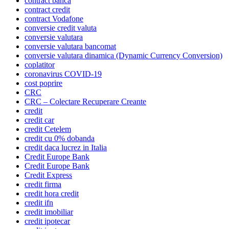
contract banca
contract credit
contract Vodafone
conversie credit valuta
conversie valutara
conversie valutara bancomat
conversie valutara dinamica (Dynamic Currency Conversion)
coplatitor
coronavirus COVID-19
cost poprire
CRC
CRC – Colectare Recuperare Creante
credit
credit car
credit Cetelem
credit cu 0% dobanda
credit daca lucrez in Italia
Credit Europe Bank
Credit Europe Bank
Credit Express
credit firma
credit hora credit
credit ifn
credit imobiliar
credit ipotecar