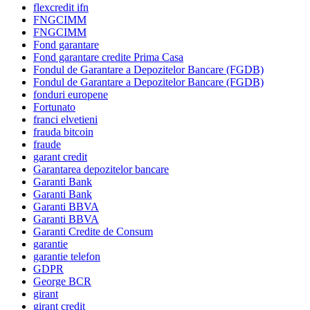
flexcredit ifn
FNGCIMM
FNGCIMM
Fond garantare
Fond garantare credite Prima Casa
Fondul de Garantare a Depozitelor Bancare (FGDB)
Fondul de Garantare a Depozitelor Bancare (FGDB)
fonduri europene
Fortunato
franci elvetieni
frauda bitcoin
fraude
garant credit
Garantarea depozitelor bancare
Garanti Bank
Garanti Bank
Garanti BBVA
Garanti BBVA
Garanti Credite de Consum
garantie
garantie telefon
GDPR
George BCR
girant
girant credit