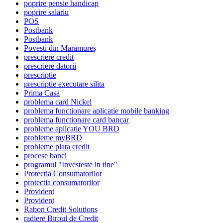
poprire pensie handicap
poprire salariu
POS
Postbank
Postbank
Povesti din Maramureș
prescriere credit
prescriere datorii
prescriptie
prescriptie executare silita
Prima Casa
problema card Nickel
problema functionare aplicatie mobile banking
problema functionare card bancar
probleme aplicatie YOU BRD
probleme myBRD
probleme plata credit
procese banci
programul "Investeste in tine"
Protectia Consumatorilor
protectia consumatorilor
Provident
Provident
Rabon Credit Solutions
radiere Biroul de Credit