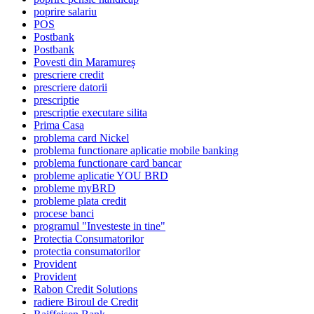
poprire salariu
POS
Postbank
Postbank
Povesti din Maramureș
prescriere credit
prescriere datorii
prescriptie
prescriptie executare silita
Prima Casa
problema card Nickel
problema functionare aplicatie mobile banking
problema functionare card bancar
probleme aplicatie YOU BRD
probleme myBRD
probleme plata credit
procese banci
programul "Investeste in tine"
Protectia Consumatorilor
protectia consumatorilor
Provident
Provident
Rabon Credit Solutions
radiere Biroul de Credit