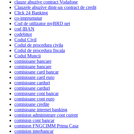
clauze abuzive contract Vodafone
Clauzele abuzive dintr-un contract de credit
Click 24 Banking
co-imprumutat
Cod de utilizator myBRD net
cod IBAN
codebitor
Codul Civil
Codul de procedura civila
Codul de procedura fiscala
Codul Muncii
comisioane bancare
comisioane bancare
comisioane card bancar
comisioane card euro
comisioane carduri
comisioane carduri
comisioane cont bancar
comisioane cont euro
comisioane credite
comisioane internet banking
comision administrare cont curent
comision cont bancar
comision FNGCIMM Prima Casa
comision interbancar