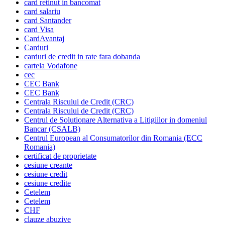
card retinut in bancomat
card salariu
card Santander
card Visa
CardAvantaj
Carduri
carduri de credit in rate fara dobanda
cartela Vodafone
cec
CEC Bank
CEC Bank
Centrala Riscului de Credit (CRC)
Centrala Riscului de Credit (CRC)
Centrul de Solutionare Alternativa a Litigiilor in domeniul
Bancar (CSALB)
Centrul European al Consumatorilor din Romania (ECC
Romania)
certificat de proprietate
cesiune creante
cesiune credit
cesiune credite
Cetelem
Cetelem
CHF
clauze abuzive