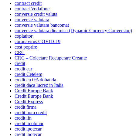
contract credit
contract Vodafone
conversie credit valuta
conversie valutara
conversie valutara bancomat
conversie valutara dinamica (Dynamic Currency Conversion)
coplatitor
coronavirus COVID-19
cost poprire
CRC
CRC – Colectare Recuperare Creante
credit
credit car
credit Cetelem
credit cu 0% dobanda
credit daca lucrez in Italia
Credit Europe Bank
Credit Europe Bank
Credit Express
credit firma
credit hora credit
credit ifn
credit imobiliar
credit ipotecar
credit ipotecar