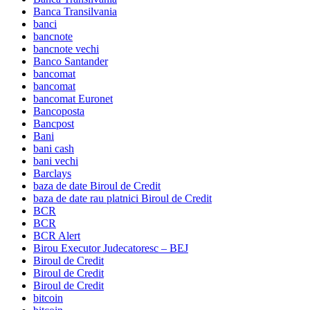
Banca Transilvania
banci
bancnote
bancnote vechi
Banco Santander
bancomat
bancomat
bancomat Euronet
Bancoposta
Bancpost
Bani
bani cash
bani vechi
Barclays
baza de date Biroul de Credit
baza de date rau platnici Biroul de Credit
BCR
BCR
BCR Alert
Birou Executor Judecatoresc – BEJ
Biroul de Credit
Biroul de Credit
Biroul de Credit
bitcoin