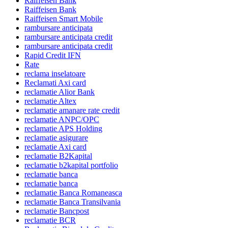
Raiffeisen Bank
Raiffeisen Bank
Raiffeisen Smart Mobile
rambursare anticipata
rambursare anticipata credit
rambursare anticipata credit
Rapid Credit IFN
Rate
reclama inselatoare
Reclamati Axi card
reclamatie Alior Bank
reclamatie Altex
reclamatie amanare rate credit
reclamatie ANPC/OPC
reclamatie APS Holding
reclamatie asigurare
reclamatie Axi card
reclamatie B2Kapital
reclamatie b2kapital portfolio
reclamatie banca
reclamatie banca
reclamatie Banca Romaneasca
reclamatie Banca Transilvania
reclamatie Bancpost
reclamatie BCR