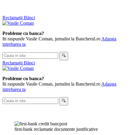
Skip
Reclamații Bănci
to
content
Probleme cu banca?
Iti raspunde Vasile Coman, jurnalist la Bancherul.ro
Adauga
intrebarea ta
Cauta
🔍
in
Reclamații Bănci
site
Probleme cu banca?
Iti raspunde Vasile Coman, jurnalist la Bancherul.ro
Adauga
intrebarea ta
Cauta
🔍
in
site
first-bank reclamatie documente justificative