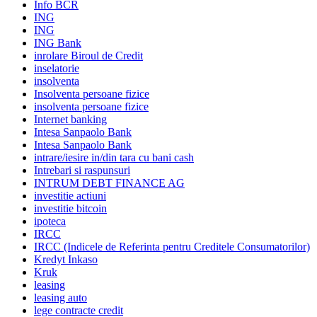
Info BCR
ING
ING
ING Bank
inrolare Biroul de Credit
inselatorie
insolventa
Insolventa persoane fizice
insolventa persoane fizice
Internet banking
Intesa Sanpaolo Bank
Intesa Sanpaolo Bank
intrare/iesire in/din tara cu bani cash
Intrebari si raspunsuri
INTRUM DEBT FINANCE AG
investitie actiuni
investitie bitcoin
ipoteca
IRCC
IRCC (Indicele de Referinta pentru Creditele Consumatorilor)
Kredyt Inkaso
Kruk
leasing
leasing auto
lege contracte credit