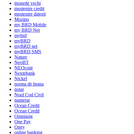
monede vechi
mostenire credit
mostenire datorii
Mozipo
my BRD Mobile
my BRD Net
mybrd
myBRD
myBRD net
myBRD SMS
Nature
NeoBT
NEOcont
Nextebank
Nickel
norma de hrana
notar
Noul Cod Civil
numerar
Ocean Credit
Ocean Credit
Omniasig
One Pay
Oney
online banking