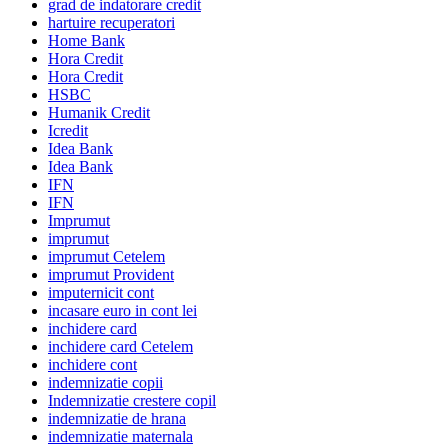
grad de indatorare credit
hartuire recuperatori
Home Bank
Hora Credit
Hora Credit
HSBC
Humanik Credit
Icredit
Idea Bank
Idea Bank
IFN
IFN
Imprumut
imprumut
imprumut Cetelem
imprumut Provident
imputernicit cont
incasare euro in cont lei
inchidere card
inchidere card Cetelem
inchidere cont
indemnizatie copii
Indemnizatie crestere copil
indemnizatie de hrana
indemnizatie maternala