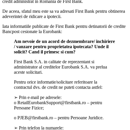
credit administrat in Romania de First Bank.
De aceea, sfatul meu este sa va adresati First Bank pentru obtinerea
adeverintei de ridicare a ipotecii.
Iata informatiile publicate de First Bank pentru detinatorii de credite
Bancpost cesionate la Eurobank:
Am nevoie de un acord de dezmembrare/ inchiriere
/ vanzare pentru proprietatea ipotecata? Unde il
solicit? Cand il primesc si cum?
First Bank S.A. in calitate de reprezentant si
administrator al creditelor Eurobank S.A. va prelua
aceste solicitari.
Pentru orice informatie/solicitare referitoare la
contractul dvs. de credit ne puteti contacta astfel:
➢ Prin e-mail pe adresele:
o RetailEurobankSupport@firstbank.ro – pentru
Persoane Fizice;
o PJEB@firstbank.ro – pentru Persoane Juridice.
➢ Prin telefon la numarele: