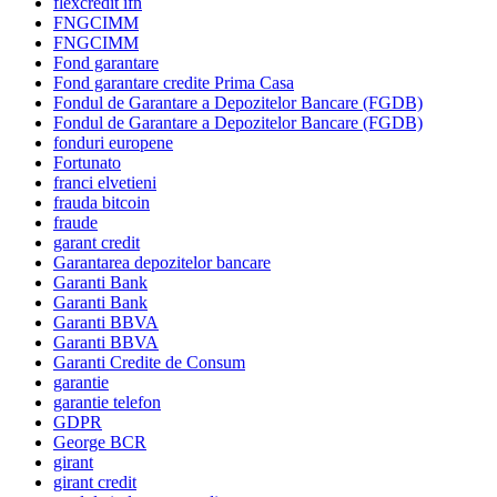
flexcredit ifn
FNGCIMM
FNGCIMM
Fond garantare
Fond garantare credite Prima Casa
Fondul de Garantare a Depozitelor Bancare (FGDB)
Fondul de Garantare a Depozitelor Bancare (FGDB)
fonduri europene
Fortunato
franci elvetieni
frauda bitcoin
fraude
garant credit
Garantarea depozitelor bancare
Garanti Bank
Garanti Bank
Garanti BBVA
Garanti BBVA
Garanti Credite de Consum
garantie
garantie telefon
GDPR
George BCR
girant
girant credit