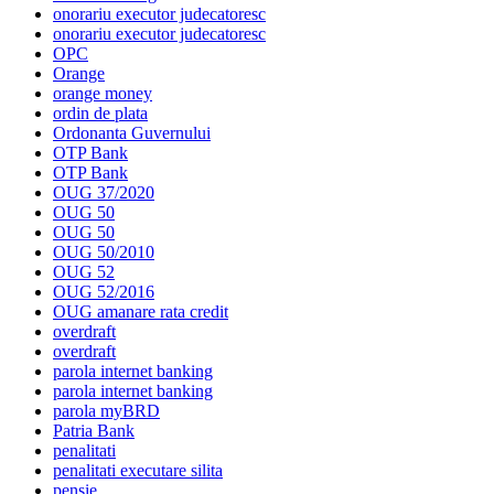
onorariu executor judecatoresc
onorariu executor judecatoresc
OPC
Orange
orange money
ordin de plata
Ordonanta Guvernului
OTP Bank
OTP Bank
OUG 37/2020
OUG 50
OUG 50
OUG 50/2010
OUG 52
OUG 52/2016
OUG amanare rata credit
overdraft
overdraft
parola internet banking
parola internet banking
parola myBRD
Patria Bank
penalitati
penalitati executare silita
pensie