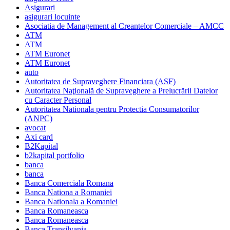
Asigurari
asigurari locuinte
Asociatia de Management al Creantelor Comerciale – AMCC
ATM
ATM
ATM Euronet
ATM Euronet
auto
Autoritatea de Supraveghere Financiara (ASF)
Autoritatea Naţională de Supraveghere a Prelucrării Datelor
cu Caracter Personal
Autoritatea Nationala pentru Protectia Consumatorilor
(ANPC)
avocat
Axi card
B2Kapital
b2kapital portfolio
banca
banca
Banca Comerciala Romana
Banca Nationa a Romaniei
Banca Nationala a Romaniei
Banca Romaneasca
Banca Romaneasca
Banca Transilvania