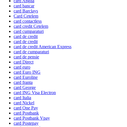
card Anglia
card bancar
card Barclays
Card Cetelem
card contactless
card credit Cetelem
card cumparaturi
card de credit
card de credit
card de credit American Express
card de cumparaturi
card de pensie
card Direct
card euro
card Euro ING
card Euroline
card franta
card George
card ING Visa Electron
card Italia
card Nickel
card One Pay
card Postbank
card Postbank Vpay
card Postepay