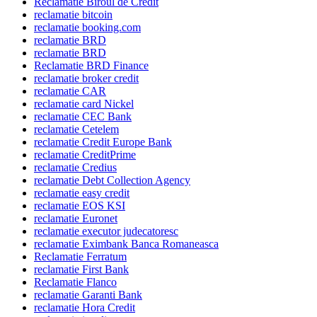
Reclamatie Biroul de Credit
reclamatie bitcoin
reclamatie booking.com
reclamatie BRD
reclamatie BRD
Reclamatie BRD Finance
reclamatie broker credit
reclamatie CAR
reclamatie card Nickel
reclamatie CEC Bank
reclamatie Cetelem
reclamatie Credit Europe Bank
reclamatie CreditPrime
reclamatie Credius
reclamatie Debt Collection Agency
reclamatie easy credit
reclamatie EOS KSI
reclamatie Euronet
reclamatie executor judecatoresc
reclamatie Eximbank Banca Romaneasca
Reclamatie Ferratum
reclamatie First Bank
Reclamatie Flanco
reclamatie Garanti Bank
reclamatie Hora Credit