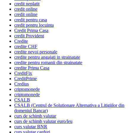
credit neplatit
credit online
credit online
credit pentru casa
credit pentru locuinta
Credit Prima Casa
credit Provident
Credite
credite CHF
credite nevoi personale
credite pentru angajati in strainatate
credite pentru romanii din strainatate
credite Prima Casa
CreditFix
CreditPrime
Credius
criptomonede
criptomonede
CSALB
CSALB (Centrul de Solutionare Alternativa a Litigiilor din
domeniul Bancar)
curs de schimb valutar
curs de schimb valutar euro/leu
curs valutar BNR
curs valutar carduri