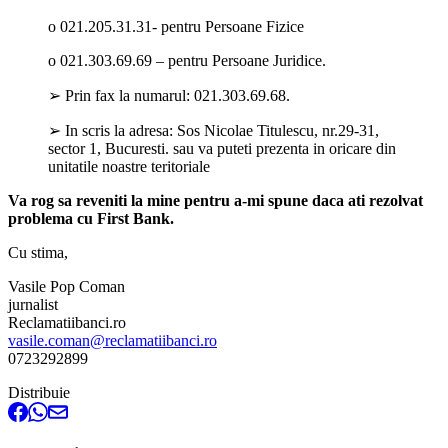
o 021.205.31.31- pentru Persoane Fizice
o 021.303.69.69 – pentru Persoane Juridice.
➢ Prin fax la numarul: 021.303.69.68.
➢ In scris la adresa: Sos Nicolae Titulescu, nr.29-31,
sector 1, Bucuresti. sau va puteti prezenta in oricare din
unitatile noastre teritoriale
Va rog sa reveniti la mine pentru a-mi spune daca ati rezolvat
problema cu First Bank.
Cu stima,
Vasile Pop Coman
jurnalist
Reclamatiibanci.ro
vasile.coman@reclamatiibanci.ro
0723292899
Distribuie