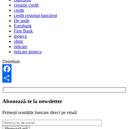
cesiune credit
credit
credit cesionat bancpost
De unde
Eurobank
First Bank
ipoteca
obțin
ridicare
ridicare ipoteca
Distribuie
Facebook
Share
Abonează-te la newsletter
Primești noutățile bancare direct pe email.