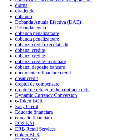
diurna
dividende
dobanda
Dobanda Anuala Efectiva (DAE)
Dobanda legala
dobanda penalizatoare
dobanda penalizatoare
dobanzi credit executat silit
dobanzi credite
dobanzi credite
dobanzi credite imobiliare
dobanzi depozite bancare
documente refinantare credit
dosar credit
dreptul de compensare
dreptul de retragere din contract credit
Dynamic Currency Conversion
e-Token BCR
Easy Credit
Educatie financiara
educatie financiara
EOS KSI
ERB Retail Services
etoken BCR