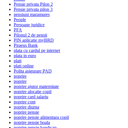
Pensie privata Pilon 2
Pensie privata pilon 3
pensiuni maramures
People
Persoane juridice
PFA
Pilonul 2 de pensii
PIN aplicatie myBRD
Piraeus Bank
plata cu cardul pe internet
plata in euro
plati
plati online
Polita asigurare PAD
poprire
poprire
poprire ajutor maternitate
poprire alocatie copil
poprire card salariu
poprire cont
poprire diurna
poprire pensie
poprire pensie alimentara copil
poprire pensie boala
poprire pensie handicap