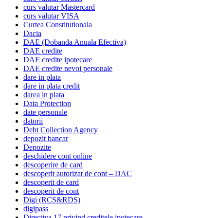
curs valutar Mastercard
curs valutar VISA
Curtea Constitutionala
Dacia
DAE (Dobanda Anuala Efectiva)
DAE credite
DAE credite ipotecare
DAE credite nevoi personale
dare in plata
dare in plata credit
darea in plata
Data Protection
date personale
datorii
Debt Collection Agency
depozit bancar
Depozite
deschidere cont online
descoperire de card
descoperit autorizat de cont – DAC
descoperit de card
descoperit de cont
Digi (RCS&RDS)
digipass
Directiva 17 privind creditele ipotecare