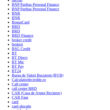
bitcoin
BNP Paribas Personal Finance
BNP Paribas Personal Finance
BNR
BNR
BonusCard
BRD
BRD
BRD Finance
broker credit
brokeri
BSG Credit
BT
BT Direct
BT Mic
BT Pay
BT24
Bursa de Valori Bucuresti (BVB)
Calculatordecredite.ro
Call center
call center BRD
CAR (Casa de Ajutor Reciproc)
CAR Faur
card
card alocatie