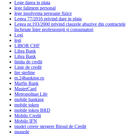
Lege darea in plata
lege faliment personal
lege insolventa persoane fizice
Legea 77/2016 privind dare in plata
Legea nr.193/2000 privind clauzele abuzive din contractele
încheiate între profesioniști și consumatori
Legi
legi
LIBOR CHF
Libra Bank
Libra Bank
limita de credit
Linie de credit
lire sterline
m.24banking.ro
Marfin Bank
MasterCard
Metropolitan Life
mobile banking
mobile token
mobile token BRD
Mobilo Credit
Mobilo IFN
model cerere stergere Biroul de Credit
monede