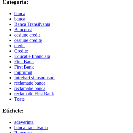
Categoria:
banca
banca
Banca Transilvania
Bancpost
cesiune credit
cesiune credite
credit
Credite
Educatie financiara
First Bank
First Bank
imprumut
Intrebari si raspunsuri
reclamatie banca
reclamatie banca
reclamatie First Bank
Toate
Etichete:
adeverinta
banca transilvania
Bancpost