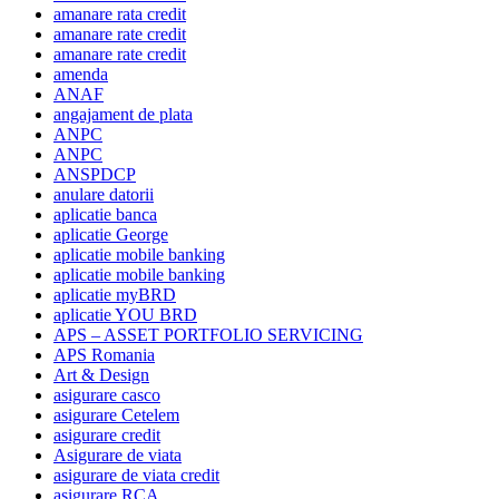
amanare rata credit
amanare rate credit
amanare rate credit
amenda
ANAF
angajament de plata
ANPC
ANPC
ANSPDCP
anulare datorii
aplicatie banca
aplicatie George
aplicatie mobile banking
aplicatie mobile banking
aplicatie myBRD
aplicatie YOU BRD
APS – ASSET PORTFOLIO SERVICING
APS Romania
Art & Design
asigurare casco
asigurare Cetelem
asigurare credit
Asigurare de viata
asigurare de viata credit
asigurare RCA