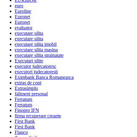
EURIBOR
euro
Euroline
Euronet
Euronet
evaluator
executare silita
executare silita
executare silita imobil
executare silita masina
executare silita strainatate
Executari silite
executor judecatoresc
executori judecatoresti
Eximbank Banca Romaneasca
extras de cont
Extrasimplu
faliment personal
Ferratum
Ferratum
Finopro IFN
firma recuperare creante
First Bank
First Bank
Flanco