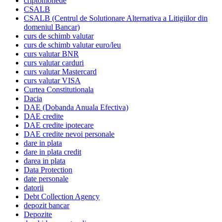
criptomonede
CSALB
CSALB (Centrul de Solutionare Alternativa a Litigiilor din
domeniul Bancar)
curs de schimb valutar
curs de schimb valutar euro/leu
curs valutar BNR
curs valutar carduri
curs valutar Mastercard
curs valutar VISA
Curtea Constitutionala
Dacia
DAE (Dobanda Anuala Efectiva)
DAE credite
DAE credite ipotecare
DAE credite nevoi personale
dare in plata
dare in plata credit
darea in plata
Data Protection
date personale
datorii
Debt Collection Agency
depozit bancar
Depozite