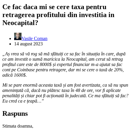
Ce fac daca mi se cere taxa pentru
retragerea profitului din investitia in
Neocapital?
Vasile Coman
14 august 2023
„Aș vrea să vă rog să mă sfătuiți ce sa fac în situația în care, după
ce am investit o sumă maricica la Neocapital, am cerut să retrag
profitul care este de 8000$ și expertul financiar m-a ajutat sa fac
cont pe Coinbase pentru retragere, dar mi se cere o taxă de 20%,
adică 1600$.
Mi se pare enormă aceasta taxă și am fost avertizata, ca să nu spun
amenințată că, dacă nu plătesc taxa în 48 de ore, vor fi aplicate
penalități și chiar pot fi acționată în judecată. Ce ma sfătuiți să fac?
Eu cred ca e țeapă…”
Raspuns
Stimata doamna,