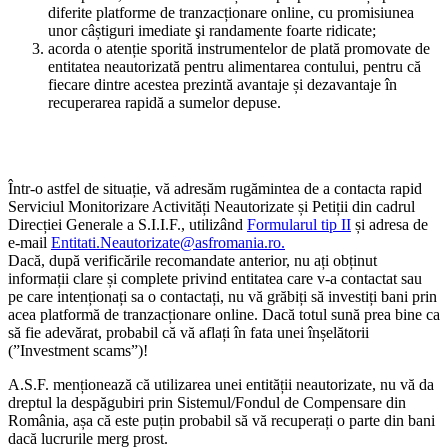
diferite platforme de tranzacționare online, cu promisiunea
unor câștiguri imediate şi randamente foarte ridicate;
acorda o atenție sporită instrumentelor de plată promovate de
entitatea neautorizată pentru alimentarea contului, pentru că
fiecare dintre acestea prezintă avantaje și dezavantaje în
recuperarea rapidă a sumelor depuse.
Într-o astfel de situație, vă adresăm rugămintea de a contacta rapid
Serviciul Monitorizare Activități Neautorizate și Petiții din cadrul
Direcției Generale a S.I.I.F., utilizând
Formularul tip II
și adresa de
e-mail
Entitati.Neautorizate@asfromania.ro.
Dacă, după verificările recomandate anterior, nu ați obținut
informații clare și complete privind entitatea care v-a contactat sau
pe care intenționați sa o contactați, nu vă grăbiți să investiți bani prin
acea platformă de tranzacționare online. Dacă totul sună prea bine ca
să fie adevărat, probabil că vă aflați în fata unei înșelătorii
(”Investment scams”)!
A.S.F. menționează că utilizarea unei entității neautorizate, nu vă da
dreptul la despăgubiri prin Sistemul/Fondul de Compensare din
România, așa că este puțin probabil să vă recuperați o parte din bani
dacă lucrurile merg prost.