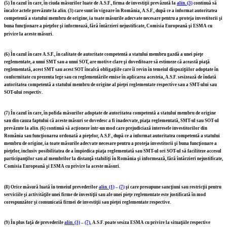
(5)
În cazul în care, în ciuda măsurilor luate de A.S.F., firma de investiţii prevăzută la
alin. (3)
continuă să
încalce actele prevăzute la alin. (3) care sunt în vigoare în România, A.S.F., după ce a informat autoritatea
competentă a statului membru de origine, ia toate măsurile adecvate necesare pentru a proteja investitorii şi
buna funcţionare a pieţelor şi informează, fără întârzieri nejustificate, Comisia Europeană şi ESMA cu
privire la aceste măsuri.
(6)
În cazul în care A.S.F., în calitate de autoritate competentă a statului membru gazdă a unei pieţe
reglementate, a unui SMT sau a unui SOT, are motive clare şi doveditoare să estimeze că această piaţă
reglementată, acest SMT sau acest SOT încalcă obligaţiile care îi revin în temeiul dispoziţiilor adoptate în
conformitate cu prezenta lege sau cu reglementările emise în aplicarea acesteia, A.S.F. sesizează de îndată
autoritatea competentă a statului membru de origine al pieţei reglementate respective sau a SMT-ului sau
SOT-ului respectiv.
(7)
În cazul în care, în pofida măsurilor adoptate de autoritatea competentă a statului membru de origine
sau din cauza faptului că aceste măsuri se dovedesc a fi inadecvate, piaţa reglementată, SMT-ul sau SOT-ul
prevăzute la alin. (6) continuă să acţioneze într-un mod care prejudiciază interesele investitorilor din
România sau funcţionarea ordonată a pieţelor, A.S.F., după ce a informat autoritatea competentă a statului
membru de origine, ia toate măsurile adecvate necesare pentru a proteja investitorii şi buna funcţionare a
pieţelor, inclusiv posibilitatea de a împiedica piaţa reglementată sau SMT-ul ori SOT-ul să faciliteze accesul
participanţilor sau al membrilor la distanţă stabiliţi în România şi informează, fără întârzieri nejustificate,
Comisia Europeană şi ESMA cu privire la aceste măsuri.
(8)
Orice măsură luată în temeiul prevederilor
alin. (1)
–
(7)
şi care presupune sancţiuni sau restricţii pentru
serviciile şi activităţile unei firme de investiţii sau ale unei pieţe reglementate este justificată în mod
corespunzător şi comunicată firmei de investiţii sau pieţei reglementate respective.
(9)
În plus faţă de prevederile
alin. (3)
–
(7)
, A.S.F. poate sesiza ESMA cu privire la situaţiile respective