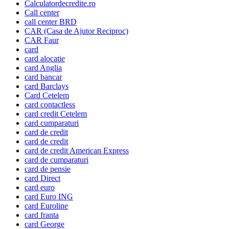
Calculatordecredite.ro
Call center
call center BRD
CAR (Casa de Ajutor Reciproc)
CAR Faur
card
card alocatie
card Anglia
card bancar
card Barclays
Card Cetelem
card contactless
card credit Cetelem
card cumparaturi
card de credit
card de credit
card de credit American Express
card de cumparaturi
card de pensie
card Direct
card euro
card Euro ING
card Euroline
card franta
card George