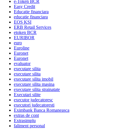
e-Token BCR
Easy Credit
Educatie financiara
educatie financiara
EOS KSI
ERB Retail Services
etoken BCR
EURIBOR
euro
Euroline
Euronet
Euronet
evaluator
executare silita
executare silita
executare silita imobil
executare silita masina
executare silita strainatate
Executari silite
executor judecatoresc
executori judecatoresti
Eximbank Banca Romaneasca
extras de cont
Extrasimplu
faliment personal