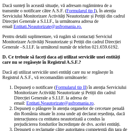
Dacă sunteți în această situație, vă adresam rugămintea de a
transmite o notificare către A.S.F. (
Formularul tip I
), în atenția
Serviciului Monitorizare Activități Neautorizate și Petiții din cadrul
Direcției Generale a S.I.I.F., la următoarea adresa de
email
Entitati.Neautorizate@asfromania.ro.
Pentru detalii suplimentare, vă rugăm să contactați Serviciul
Monitorizare Activități Neautorizate și Petiții din cadrul Direcției
Generale –S.I.I.F. la următorul număr de telefon 021.659.6192.
D. Ce trebuie să faceți daca ați utilizat serviciile unei entități
care nu se regăsește în Registrul A.S.F.?
Dacă ați utilizat serviciile unei entități care nu se regăsește în
Registrul A.S.F., vă recomandăm următoarele:
Depuneți o notificare (
Formularul tip II
) în atenția Serviciului
Monitorizare Activități Neautorizate și Petiții din cadrul
Direcției Generale a S.I.I.F. la adresa de
email:
Entitati.Neautorizate@asfromania.ro
.
Depuneți o plângere în atenția organelor de cercetare penală
din România situate în zona unde ați declarat reședința, dacă
interacțiunea cu entitatea neautorizată a condus la
prejudicierea fondurilor încredințate de dvs. acelei entități.
Depuneți o reclamație către autoritatea competentă din țara de