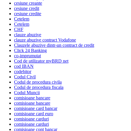
cesiune creante
cesiune credit
cesiune credite
Cetelem
Cetelem
CHF
clauze abuzive
clauze abuzive contract Vodafone
Clauzele abuzive dintr-un contract de credit
Click 24 Banking
co-imprumutat
Cod de utilizator myBRD net
cod IBAN
codebitor
Codul Civil
Codul de procedura civila
Codul de procedura fiscala
Codul Muncii
comisioane bancare
comisioane bancare
comisioane card bancar
comisioane card euro
comisioane carduri
comisioane carduri
comisioane cont bancar