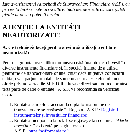
Iata avertismentul Autoritatii de Supraveghere Financiara (ASF), cu
privire la brokeri, site-uri si alte entitati neautorizate cu care puteti
pierde bani sau puteti fi inselat.
ATENȚIE LA ENTITĂȚI
NEAUTORIZATE!
A. Ce trebuie să faceți pentru a evita să utilizați o entitate
neautorizată?
Pentru siguranța investițiilor dumneavoastră, înainte de a investi în
diverse instrumente financiare și, în special, înainte de a utiliza
platforme de tranzacționare online, chiar dacă inițiativa contactării
entității vă aparține în totalitate sau contactarea este efectul unei
oferte privind serviciile MiFID II adresate direct sau indirect printr-o
terță parte de către o entitate, A.S.F. vă recomandă să verificați
dacă:
Entitatea care oferă accesul la o platformă online de
tranzacționare se regăsește în Registrul A.S.F.:
Registrul
instrumentelor și investițiilor financiare;
Entitatea menționată la pct. 1 se regăsește la secțiunea ”
Alerte
investitori”
existentă pe pagina web a
A.S.F.:
https://asfromania.ro/;