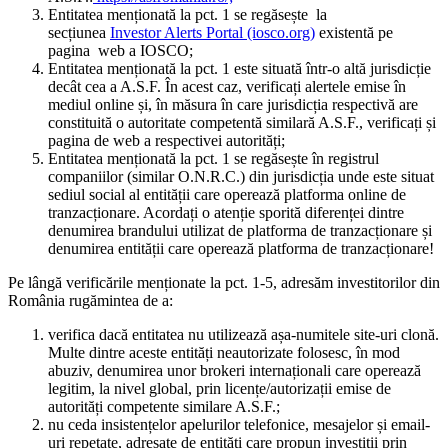
Entitatea menționată la pct. 1 se regăsește la
secțiunea
Investor Alerts Portal (iosco.org)
existentă pe
pagina web a IOSCO;
Entitatea menționată la pct. 1 este situată într-o altă jurisdicție
decât cea a A.S.F. În acest caz, verificați alertele emise în
mediul online și, în măsura în care jurisdicția respectivă are
constituită o autoritate competentă similară A.S.F., verificați și
pagina de web a respectivei autorități;
Entitatea menționată la pct. 1 se regăsește în registrul
companiilor (similar O.N.R.C.) din jurisdicția unde este situat
sediul social al entității care operează platforma online de
tranzacționare. Acordați o atenție sporită diferenței dintre
denumirea brandului utilizat de platforma de tranzacționare și
denumirea entității care operează platforma de tranzacționare!
Pe lângă verificările menționate la pct. 1-5, adresăm investitorilor din
România rugămintea de a:
verifica dacă entitatea nu utilizează așa-numitele site-uri clonă.
Multe dintre aceste entități neautorizate folosesc, în mod
abuziv, denumirea unor brokeri internaționali care operează
legitim, la nivel global, prin licențe/autorizații emise de
autorități competente similare A.S.F.;
nu ceda insistențelor apelurilor telefonice, mesajelor și email-
uri repetate, adresate de entități care propun investiții prin