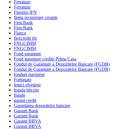
Ferratum
Ferratum
Finopro IFN
firma recuperare creante
First Bank
First Bank
Flanco
flexcredit ifn
FNGCIMM
FNGCIMM
Fond garantare
Fond garantare credite Prima Casa
Fondul de Garantare a Depozitelor Bancare (FGDB)
Fondul de Garantare a Depozitelor Bancare (FGDB)
fonduri europene
Fortunato
franci elvetieni
frauda bitcoin
fraude
garant credit
Garantarea depozitelor bancare
Garanti Bank
Garanti Bank
Garanti BBVA
Garanti BBVA