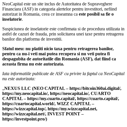
NeoCapital este un site inclus de Autoritatea de Supraveghere
Financiara (ASF) in categoria alertelor pentru investitori, nefiind
autorizat in Romania, ceea ce inseamna ca
este posibil sa fie o
inselatorie
.
Suspiciunea de inselatorie este confirmata si de procedura utilizata in
astfel de cazuri de frauda, prin solicitarea unei taxe pentru retragerea
banilor din platforma de investitii.
Sfatul meu: nu platiti nicio taxa pentru retragerea banilor,
pentru ca nu-i veti mai putea recupera si nu veti putea fi
despagubita de autoritatile din Romania (ASF), dat fiind ca
aceasta firma nu este autorizata.
Iata informatiile publicate de ASF cu privire la faptul ca NeoCapital
nu este autorizata:
„
NEXUS LLC (NEO CAPITAL – https://bitcoin360ai.digital/,
https://my.neocapital.io/, https://neocapital.io/, CUARTO
CAPITAL – https://my.cuarto.capital/, https://cuarto.capital/,
https://cuartocapital.world/, WIZZ CAPITAL –
https://wizzcapital.top/, https://my.wizzcapital.net,
https://wizzcapital.net/, INVEST POINT –
https://investpoint.pro/)