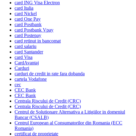
card ING Visa Electron
card Italia
card Nickel
card One Pay
card Postbank
card Postbank Vpay
card Postepay
card retinut in bancomat
card salariu
card Santander
card Visa
CardAvantaj
Carduri
carduri de credit in rate fara dobanda
cartela Vodafone
cec
CEC Bank
CEC Bank
Centrala Riscului de Credit (CRC)
Centrala Riscului de Credit (CRC)
Centrul de Solutionare Alternativa a Litigiilor in domeniul
Bancar (CSALB)
Centrul European al Consumatorilor din Romania (ECC
Romania)
certificat de proprietate