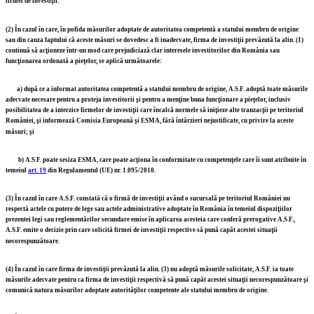
firmei de investiţii.
(2)
În cazul în care, în pofida măsurilor adoptate de autoritatea competentă a statului membru de origine
sau din cauza faptului că aceste măsuri se dovedesc a fi inadecvate, firma de investiţii prevăzută la alin. (1)
continuă să acţioneze într-un mod care prejudiciază clar interesele investitorilor din România sau
funcţionarea ordonată a pieţelor, se aplică următoarele:
a)
după ce a informat autoritatea competentă a statului membru de origine, A.S.F. adoptă toate măsurile
adecvate necesare pentru a proteja investitorii şi pentru a menţine buna funcţionare a pieţelor, inclusiv
posibilitatea de a interzice firmelor de investiţii care încalcă normele să iniţieze alte tranzacţii pe teritoriul
României, şi informează Comisia Europeană şi ESMA, fără întârzieri nejustificate, cu privire la aceste
măsuri; şi
b)
A.S.F. poate sesiza ESMA, care poate acţiona în conformitate cu competenţele care îi sunt atribuite în
temeiul
art. 19
din Regulamentul (UE) nr. 1.095/2010.
(3)
În cazul în care A.S.F. constată că o firmă de investiţii având o sucursală pe teritoriul României nu
respectă actele cu putere de lege sau actele administrative adoptate în România în temeiul dispoziţiilor
prezentei legi sau reglementărilor secundare emise în aplicarea acesteia care conferă prerogative A.S.F.,
A.S.F. emite o decizie prin care solicită firmei de investiţii respective să pună capăt acestei situaţii
necorespunzătoare.
(4)
În cazul în care firma de investiţii prevăzută la alin. (3) nu adoptă măsurile solicitate, A.S.F. ia toate
măsurile adecvate pentru ca firma de investiţii respectivă să pună capăt acestei situaţii necorespunzătoare şi
comunică natura măsurilor adoptate autorităţilor competente ale statului membru de origine.