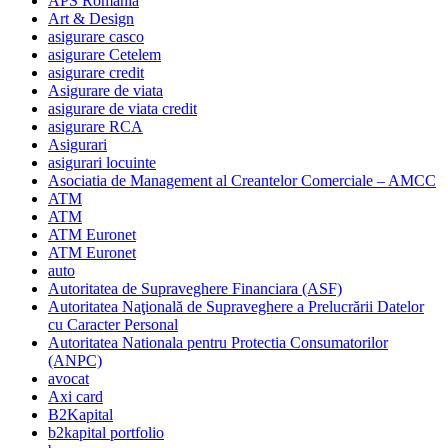
APS Romania
Art & Design
asigurare casco
asigurare Cetelem
asigurare credit
Asigurare de viata
asigurare de viata credit
asigurare RCA
Asigurari
asigurari locuinte
Asociatia de Management al Creantelor Comerciale – AMCC
ATM
ATM
ATM Euronet
ATM Euronet
auto
Autoritatea de Supraveghere Financiara (ASF)
Autoritatea Naţională de Supraveghere a Prelucrării Datelor
cu Caracter Personal
Autoritatea Nationala pentru Protectia Consumatorilor
(ANPC)
avocat
Axi card
B2Kapital
b2kapital portfolio