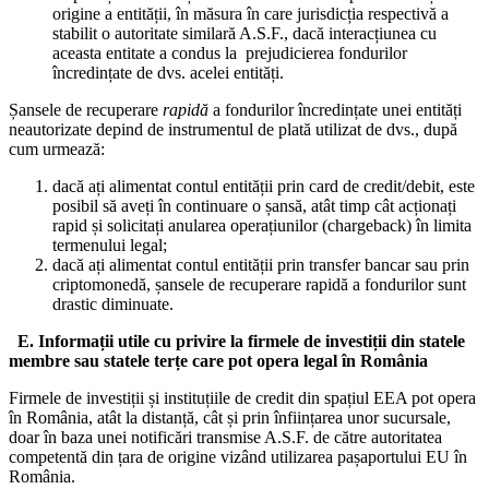
origine a entității, în măsura în care jurisdicția respectivă a
stabilit o autoritate similară A.S.F., dacă interacțiunea cu
aceasta entitate a condus la prejudicierea fondurilor
încredințate de dvs. acelei entități.
Șansele de recuperare
rapidă
a fondurilor încredințate unei entități
neautorizate depind de instrumentul de plată utilizat de dvs., după
cum urmează:
dacă ați alimentat contul entității prin card de credit/debit, este
posibil să aveți în continuare o șansă, atât timp cât acționați
rapid și solicitați anularea operațiunilor (chargeback) în limita
termenului legal;
dacă ați alimentat contul entității prin transfer bancar sau prin
criptomonedă, șansele de recuperare rapidă a fondurilor sunt
drastic diminuate.
E. Informații utile cu privire la firmele de investiții din statele
membre sau statele terțe care pot opera legal în România
Firmele de investiții și instituțiile de credit din spațiul EEA pot opera
în România, atât la distanță, cât și prin înființarea unor sucursale,
doar în baza unei notificări transmise A.S.F. de către autoritatea
competentă din țara de origine vizând utilizarea pașaportului EU în
România.