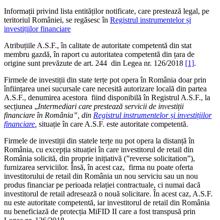
Informații privind lista entităților notificate, care prestează legal, pe
teritoriul României, se regăsesc în
Registrul instrumentelor și
investițiilor financiare
Atribuțiile A.S.F., în calitate de autoritate competentă din stat
membru gazdă, în raport cu autoritatea competentă din țara de
origine sunt prevăzute de art. 244 din Legea nr. 126/2018
[1]
.
Firmele de investiții din state terțe pot opera în România doar prin
înființarea unei sucursale care necesită autorizare locală din partea
A.S.F., denumirea acestora fiind disponibilă în Registrul A.S.F., la
secțiunea „
Intermediari care prestează servicii de investiții
financiare în România”, din
Registrul instrumentelor și investițiilor
financiare
,
situație în care A.S.F. este autoritate competentă.
Firmele de investiții din statele terțe nu pot opera la distanță în
România, cu excepția situației în care investitorul de retail din
România solicită, din proprie inițiativă (”reverse solicitation”),
furnizarea serviciilor. Însă, în acest caz, firma nu poate oferta
investitorului de retail din România un nou serviciu sau un nou
produs financiar pe perioada relației contractuale, ci numai dacă
investitorul de retail adresează o nouă solicitare. În acest caz, A.S.F.
nu este autoritate competentă, iar investitorul de retail din România
nu beneficiază de protecția MiFID II care a fost transpusă prin