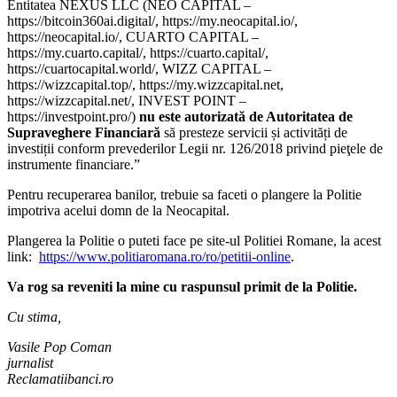
Entitatea NEXUS LLC (NEO CAPITAL –
https://bitcoin360ai.digital/, https://my.neocapital.io/,
https://neocapital.io/, CUARTO CAPITAL –
https://my.cuarto.capital/, https://cuarto.capital/,
https://cuartocapital.world/, WIZZ CAPITAL –
https://wizzcapital.top/, https://my.wizzcapital.net,
https://wizzcapital.net/, INVEST POINT –
https://investpoint.pro/)
nu este autorizată de Autoritatea de
Supraveghere Financiară
să presteze servicii și activități de
investiții conform prevederilor Legii nr. 126/2018 privind pieţele de
instrumente financiare.”
Pentru recuperarea banilor, trebuie sa faceti o plangere la Politie
impotriva acelui domn de la Neocapital.
Plangerea la Politie o puteti face pe site-ul Politiei Romane, la acest
link:
https://www.politiaromana.ro/ro/petitii-online
.
Va rog sa reveniti la mine cu raspunsul primit de la Politie.
Cu stima,
Vasile Pop Coman
jurnalist
Reclamatiibanci.ro