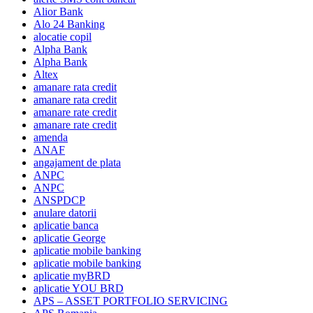
Alior Bank
Alo 24 Banking
alocatie copil
Alpha Bank
Alpha Bank
Altex
amanare rata credit
amanare rata credit
amanare rate credit
amanare rate credit
amenda
ANAF
angajament de plata
ANPC
ANPC
ANSPDCP
anulare datorii
aplicatie banca
aplicatie George
aplicatie mobile banking
aplicatie mobile banking
aplicatie myBRD
aplicatie YOU BRD
APS – ASSET PORTFOLIO SERVICING