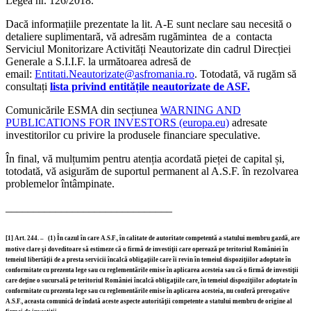
Legea nr. 126/2018.
Dacă informațiile prezentate la lit. A-E sunt neclare sau necesită o
detaliere suplimentară, vă adresăm rugămintea de a contacta
Serviciul Monitorizare Activități Neautorizate din cadrul Direcției
Generale a S.I.I.F. la următoarea adresă de
email:
Entitati.Neautorizate@asfromania.ro
. Totodată, vă rugăm să
consultați
li
sta privind entitățile neautorizate de ASF.
Comunicările ESMA din secțiunea
WARNING AND
PUBLICATIONS FOR INVESTORS (europa.eu)
adresate
investitorilor cu privire la produsele financiare speculative.
În final, vă mulțumim pentru atenția acordată pieței de capital și,
totodată, vă asigurăm de suportul permanent al A.S.F. în rezolvarea
problemelor întâmpinate.
______________________________
[1]
Art. 244. –
(1)
În cazul în care A.S.F., în calitate de autoritate competentă a statului membru gazdă, are
motive clare şi doveditoare să estimeze că o firmă de investiţii care operează pe teritoriul României în
temeiul libertăţii de a presta servicii încalcă obligaţiile care îi revin în temeiul dispoziţiilor adoptate în
conformitate cu prezenta lege sau cu reglementările emise în aplicarea acesteia sau că o firmă de investiţii
care deţine o sucursală pe teritoriul României încalcă obligaţiile care, în temeiul dispoziţiilor adoptate în
conformitate cu prezenta lege sau cu reglementările emise în aplicarea acesteia, nu conferă prerogative
A.S.F., aceasta comunică de îndată aceste aspecte autorităţii competente a statului membru de origine al