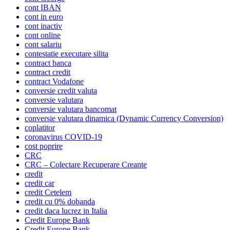
cont IBAN
cont in euro
cont inactiv
cont online
cont salariu
contestatie executare silita
contract banca
contract credit
contract Vodafone
conversie credit valuta
conversie valutara
conversie valutara bancomat
conversie valutara dinamica (Dynamic Currency Conversion)
coplatitor
coronavirus COVID-19
cost poprire
CRC
CRC – Colectare Recuperare Creante
credit
credit car
credit Cetelem
credit cu 0% dobanda
credit daca lucrez in Italia
Credit Europe Bank
Credit Europe Bank