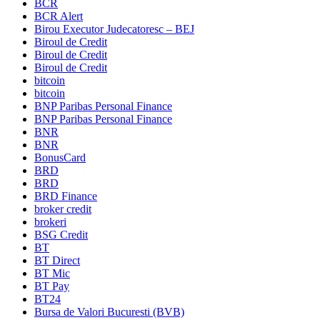
BCR
BCR Alert
Birou Executor Judecatoresc – BEJ
Biroul de Credit
Biroul de Credit
Biroul de Credit
bitcoin
bitcoin
BNP Paribas Personal Finance
BNP Paribas Personal Finance
BNR
BNR
BonusCard
BRD
BRD
BRD Finance
broker credit
brokeri
BSG Credit
BT
BT Direct
BT Mic
BT Pay
BT24
Bursa de Valori Bucuresti (BVB)