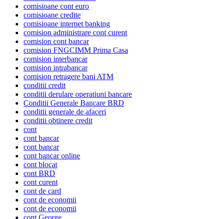
comisioane cont euro
comisioane credite
comisioane internet banking
comision administrare cont curent
comision cont bancar
comision FNGCIMM Prima Casa
comision interbancar
comision intrabancar
comision retragere bani ATM
conditii credit
conditii derulare operatiuni bancare
Conditii Generale Bancare BRD
conditii generale de afaceri
conditii obtinere credit
cont
cont bancar
cont bancar
cont bancar online
cont blocat
cont BRD
cont curent
cont de card
cont de economii
cont de economii
cont George