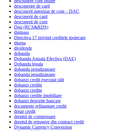
deschidere cont online
descoperire de card
descoperit autorizat de cont – DAC
descoperit de card
descoperit de cont
Digi (RCS&RDS)
digipass
Directiva 17 privind creditele ipotecare
diurna
dividende
dobanda
Dobanda Anuala Efectiva (DAE)
Dobanda legala
dobanda penalizatoare
dobanda penalizatoare
dobanzi credit executat silit
dobanzi credite
dobanzi credite
dobanzi credite imobiliare
dobanzi depozite bancare
documente refinantare credit
dosar credit
dreptul de compensare
dreptul de retragere din contract credit
Dynamic Currency Conversion