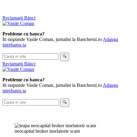
Sari
Reclamații Bănci
la
conținut
Probleme cu banca?
Iti raspunde Vasile Coman, jurnalist la Bancherul.ro
Adauga
intrebarea ta
Cauta
🔍
in
Reclamații Bănci
site
Probleme cu banca?
Iti raspunde Vasile Coman, jurnalist la Bancherul.ro
Adauga
intrebarea ta
Cauta
🔍
in
site
neocapital broker inselatorie scam