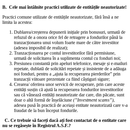
B. Cele mai întâlnite practici utilizate de entitățile neautorizate!
Practici comune utilizate de entitățile neautorizate, fără însă a ne
limita la acestea:
Dublarea/creșterea depunerii inițiale prin bonusuri, urmată de
refuzul de a onora orice fel de retragere a fondurilor până la
tranzacționarea unui volum foarte mare de către investitor
(adesea imposibil de realizat);
Tranzacționarea pe contul investitorilor fără permisiune,
urmată de solicitarea în a suplimenta contul cu fonduri noi;
Presiunea constantă prin apeluri telefonice, mesaje și e-mailuri
repetate, dublată de solicitări repetate și insistente de a adăuga
noi fonduri, pentru a „ajuta la recuperarea pierderilor” prin
tranzacții viitoare prezentate ca fiind câștiguri sigure;
Crearea/ oferirea unor servicii de recuperare, prin care aceste
entități susțin că ajută la recuperarea fondurilor investitorilor
sau că vânează entități neautorizate dar care, din păcate, sunt
doar o altă formă de înșelăciune
(”Investment scams”)
,
adesea pusă în practică de aceiași entitate neautorizată care v-a
fraudat de la bun început fondurile.
C. Ce trebuie să faceți dacă ați fost contactat de o entitate care
nu se regăsește în Registrul A.S.F.?