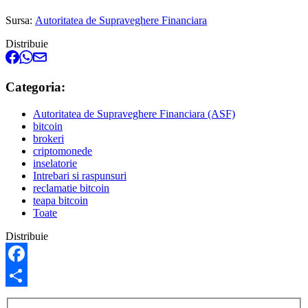
Sursa:
Autoritatea de Supraveghere Financiara
Distribuie
Categoria:
Autoritatea de Supraveghere Financiara (ASF)
bitcoin
brokeri
criptomonede
inselatorie
Intrebari si raspunsuri
reclamatie bitcoin
teapa bitcoin
Toate
Distribuie
Facebook
Partajează