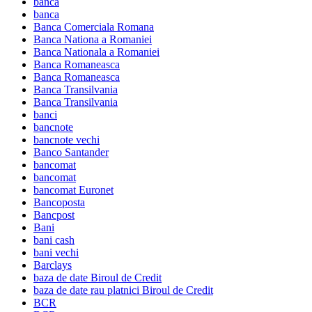
banca
banca
Banca Comerciala Romana
Banca Nationa a Romaniei
Banca Nationala a Romaniei
Banca Romaneasca
Banca Romaneasca
Banca Transilvania
Banca Transilvania
banci
bancnote
bancnote vechi
Banco Santander
bancomat
bancomat
bancomat Euronet
Bancoposta
Bancpost
Bani
bani cash
bani vechi
Barclays
baza de date Biroul de Credit
baza de date rau platnici Biroul de Credit
BCR