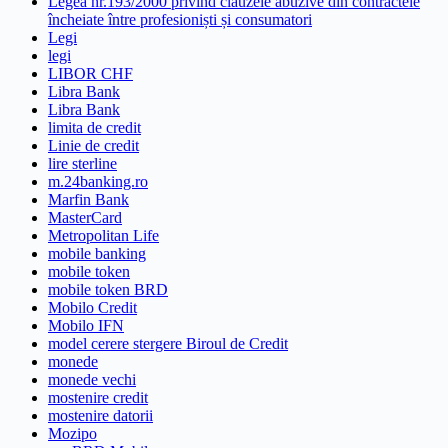
Legea nr.193/2000 privind clauzele abuzive din contractele
încheiate între profesioniști și consumatori
Legi
legi
LIBOR CHF
Libra Bank
Libra Bank
limita de credit
Linie de credit
lire sterline
m.24banking.ro
Marfin Bank
MasterCard
Metropolitan Life
mobile banking
mobile token
mobile token BRD
Mobilo Credit
Mobilo IFN
model cerere stergere Biroul de Credit
monede
monede vechi
mostenire credit
mostenire datorii
Mozipo