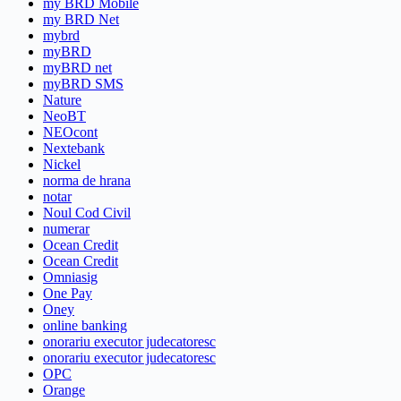
my BRD Mobile
my BRD Net
mybrd
myBRD
myBRD net
myBRD SMS
Nature
NeoBT
NEOcont
Nextebank
Nickel
norma de hrana
notar
Noul Cod Civil
numerar
Ocean Credit
Ocean Credit
Omniasig
One Pay
Oney
online banking
onorariu executor judecatoresc
onorariu executor judecatoresc
OPC
Orange