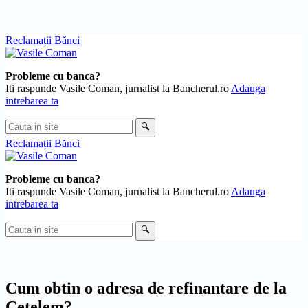
Skip
Reclamații Bănci
to
content
Probleme cu banca?
Iti raspunde Vasile Coman, jurnalist la Bancherul.ro
Adauga
intrebarea ta
Cauta
🔍
in
Reclamații Bănci
site
Probleme cu banca?
Iti raspunde Vasile Coman, jurnalist la Bancherul.ro
Adauga
intrebarea ta
Cauta
🔍
in
site
Cum obtin o adresa de refinantare de la
Cetelem?