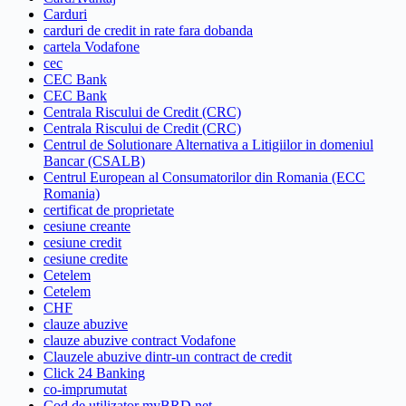
Carduri
carduri de credit in rate fara dobanda
cartela Vodafone
cec
CEC Bank
CEC Bank
Centrala Riscului de Credit (CRC)
Centrala Riscului de Credit (CRC)
Centrul de Solutionare Alternativa a Litigiilor in domeniul
Bancar (CSALB)
Centrul European al Consumatorilor din Romania (ECC
Romania)
certificat de proprietate
cesiune creante
cesiune credit
cesiune credite
Cetelem
Cetelem
CHF
clauze abuzive
clauze abuzive contract Vodafone
Clauzele abuzive dintr-un contract de credit
Click 24 Banking
co-imprumutat
Cod de utilizator myBRD net