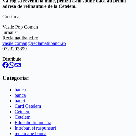
Va rog sa reveniti la mine, pentru a-mi spune daca ati primit
adresa de refinantare de la Cetelem.
Cu stima,
Vasile Pop Coman
jurnalist
Reclamatiibanci.ro
vasile.coman@reclamatiibanci.ro
0723292899
Distribuie
Categoria:
banca
banca
banci
Card Cetelem
Cetelem
Cetelem
Educatie financiara
Intrebari si raspunsuri
reclamatie banca