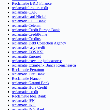
Reclamatie BRD Finance
reclamatie broker credit
reclamatie CAR
reclamatie card Nickel
reclamatie CEC Bank
reclamatie Cetelem
reclamatie Credit Europe Bank
reclamatie CreditPrime
reclamatie Credius
reclamatie Debt Collection Agency
reclamatie easy credit
reclamatie EOS KSI
reclamatie Euronet
reclamatie executor judecatoresc
reclamatie Eximbank Banca Romaneasca
Reclamatie Ferratum
reclamatie First Bank
Reclamatie Flanco
reclamatie Garanti Bank
reclamatie Hora Credit
reclamatie icredit
Reclamatie Idea Bank
reclamatie IFN
reclamatie ING
reclamatie ING Bank