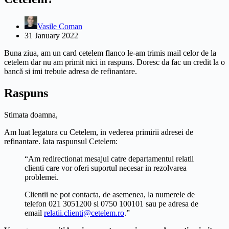
Vasile Coman
31 January 2022
Buna ziua, am un card cetelem flanco le-am trimis mail celor de la
cetelem dar nu am primit nici in raspuns. Doresc da fac un credit la o
bancă si imi trebuie adresa de refinantare.
Raspuns
Stimata doamna,
Am luat legatura cu Cetelem, in vederea primirii adresei de
refinantare. Iata raspunsul Cetelem:
“Am redirectionat mesajul catre departamentul relatii
clienti care vor oferi suportul necesar in rezolvarea
problemei.
Clientii ne pot contacta, de asemenea, la numerele de
telefon 021 3051200 si 0750 100101 sau pe adresa de
email
relatii.clienti@cetelem.ro
.”