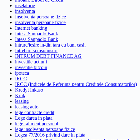
inselatorie
insolventa
Insolventa persoane fizice
insolventa persoane fizice
Internet banking
Intesa Sanpaolo Bank
Intesa Sanpaolo Bank
intrare/iesire in/din tara cu bani cash
Intrebari si raspunsuri
INTRUM DEBT FINANCE AG
investitie actiuni
investitie bitcoin
ipoteca
IRCC
IRCC (Indicele de Referinta pentru Creditele Consumatorilor)
Kredyt Inkaso
Kruk
leasing
leasing auto
lege contracte credit
Lege darea in plata
lege faliment personal
lege insolventa persoane fizice
Legea 77/2016 privind dare in plata