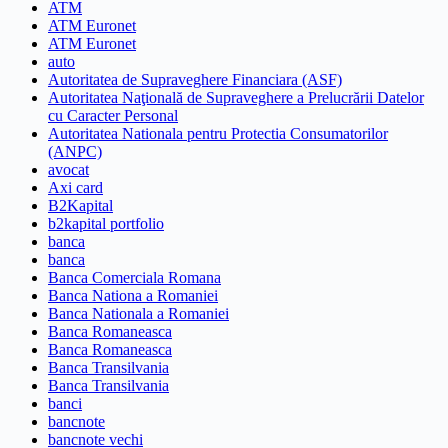
ATM
ATM Euronet
ATM Euronet
auto
Autoritatea de Supraveghere Financiara (ASF)
Autoritatea Naţională de Supraveghere a Prelucrării Datelor
cu Caracter Personal
Autoritatea Nationala pentru Protectia Consumatorilor
(ANPC)
avocat
Axi card
B2Kapital
b2kapital portfolio
banca
banca
Banca Comerciala Romana
Banca Nationa a Romaniei
Banca Nationala a Romaniei
Banca Romaneasca
Banca Romaneasca
Banca Transilvania
Banca Transilvania
banci
bancnote
bancnote vechi