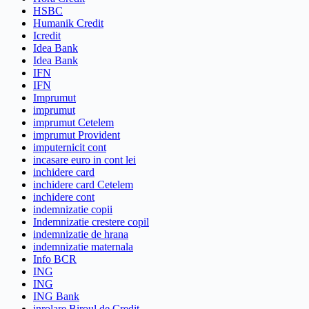
HSBC
Humanik Credit
Icredit
Idea Bank
Idea Bank
IFN
IFN
Imprumut
imprumut
imprumut Cetelem
imprumut Provident
imputernicit cont
incasare euro in cont lei
inchidere card
inchidere card Cetelem
inchidere cont
indemnizatie copii
Indemnizatie crestere copil
indemnizatie de hrana
indemnizatie maternala
Info BCR
ING
ING
ING Bank
inrolare Biroul de Credit