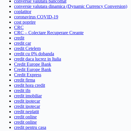
conversie valutara bancomat
conversie valutara dinamica (Dynamic Currency Conversion)
coplatitor
coronavirus COVID-19
cost poprire
CRC
CRC – Colectare Recuperare Creante
credit
credit car
credit Cetelem
credit cu 0% dobanda
credit daca lucrez in Italia
Credit Europe Bank
Credit Europe Bank
Credit Express
credit firma
credit hora credit
credit ifn
credit imobiliar
credit ipotecar
credit ipotecar
credit neplatit
credit online
credit online
credit pentru casa