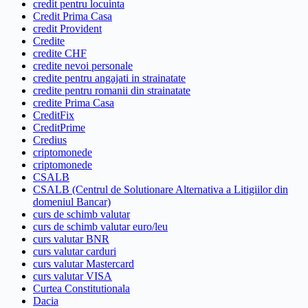
credit pentru locuinta
Credit Prima Casa
credit Provident
Credite
credite CHF
credite nevoi personale
credite pentru angajati in strainatate
credite pentru romanii din strainatate
credite Prima Casa
CreditFix
CreditPrime
Credius
criptomonede
criptomonede
CSALB
CSALB (Centrul de Solutionare Alternativa a Litigiilor din
domeniul Bancar)
curs de schimb valutar
curs de schimb valutar euro/leu
curs valutar BNR
curs valutar carduri
curs valutar Mastercard
curs valutar VISA
Curtea Constitutionala
Dacia