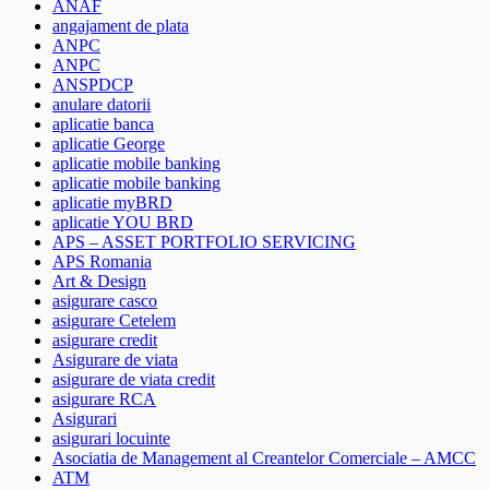
ANAF
angajament de plata
ANPC
ANPC
ANSPDCP
anulare datorii
aplicatie banca
aplicatie George
aplicatie mobile banking
aplicatie mobile banking
aplicatie myBRD
aplicatie YOU BRD
APS – ASSET PORTFOLIO SERVICING
APS Romania
Art & Design
asigurare casco
asigurare Cetelem
asigurare credit
Asigurare de viata
asigurare de viata credit
asigurare RCA
Asigurari
asigurari locuinte
Asociatia de Management al Creantelor Comerciale – AMCC
ATM