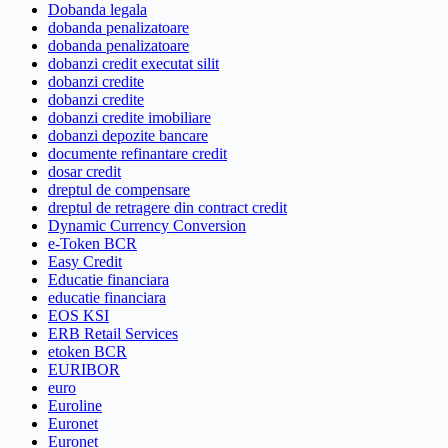
Dobanda legala
dobanda penalizatoare
dobanda penalizatoare
dobanzi credit executat silit
dobanzi credite
dobanzi credite
dobanzi credite imobiliare
dobanzi depozite bancare
documente refinantare credit
dosar credit
dreptul de compensare
dreptul de retragere din contract credit
Dynamic Currency Conversion
e-Token BCR
Easy Credit
Educatie financiara
educatie financiara
EOS KSI
ERB Retail Services
etoken BCR
EURIBOR
euro
Euroline
Euronet
Euronet