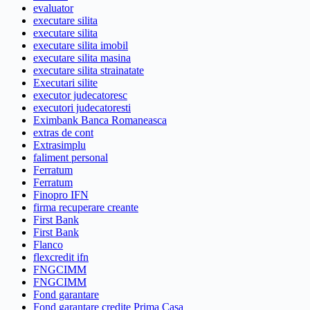
evaluator
executare silita
executare silita
executare silita imobil
executare silita masina
executare silita strainatate
Executari silite
executor judecatoresc
executori judecatoresti
Eximbank Banca Romaneasca
extras de cont
Extrasimplu
faliment personal
Ferratum
Ferratum
Finopro IFN
firma recuperare creante
First Bank
First Bank
Flanco
flexcredit ifn
FNGCIMM
FNGCIMM
Fond garantare
Fond garantare credite Prima Casa