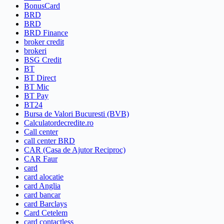
BonusCard
BRD
BRD
BRD Finance
broker credit
brokeri
BSG Credit
BT
BT Direct
BT Mic
BT Pay
BT24
Bursa de Valori Bucuresti (BVB)
Calculatordecredite.ro
Call center
call center BRD
CAR (Casa de Ajutor Reciproc)
CAR Faur
card
card alocatie
card Anglia
card bancar
card Barclays
Card Cetelem
card contactless