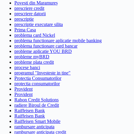
Povesti din Maramureș
prescriere credit
prescriere datorii
prescriptie
prescriptie executare silita
Prima Casa
problema card Nickel
problema functionare aplicatie mobile banking
problema functionare card bancar
probleme aplicatie YOU BRD
probleme myBRD
probleme plata credit
procese banci
programul "Investeste in tine"
Protectia Consumatorilor
protectia consumatorilor
Provident
Provident
Rabon Credit Solutions
radiere Biroul de Credit
Raiffeisen Bank
Raiffeisen Bank
Raiffeisen Smart Mobile
rambursare anticipata
rambursare anticipata credit