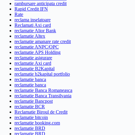
rambursare anticipata credit
Rapid Credit IFN
Rate
reclama inselatoare
Reclamati Axi card
reclamatie Alior Bank
reclamatie Altex
reclamatie amanare rate credit
reclamatie ANPC/OPC
reclamatie APS Holding
reclamatie asigurare
reclamatie Axi card
reclamatie B2Kapital
reclamatie b2kapital portfolio
reclamatie banca
reclamatie banca
reclamatie Banca Romaneasca
reclamatie Banca Transilvania
reclamatie Bancpost
reclamatie BCR
Reclamatie Biroul de Credit
reclamatie bitcoin
reclamatie booking.com
reclamatie BRD
reclamatie BRD