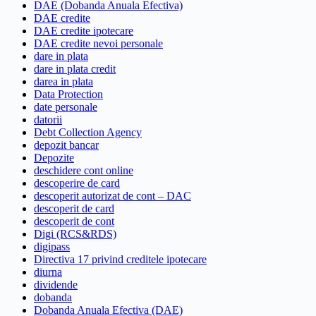
DAE (Dobanda Anuala Efectiva)
DAE credite
DAE credite ipotecare
DAE credite nevoi personale
dare in plata
dare in plata credit
darea in plata
Data Protection
date personale
datorii
Debt Collection Agency
depozit bancar
Depozite
deschidere cont online
descoperire de card
descoperit autorizat de cont – DAC
descoperit de card
descoperit de cont
Digi (RCS&RDS)
digipass
Directiva 17 privind creditele ipotecare
diurna
dividende
dobanda
Dobanda Anuala Efectiva (DAE)