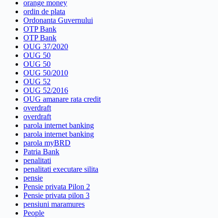
orange money
ordin de plata
Ordonanta Guvernului
OTP Bank
OTP Bank
OUG 37/2020
OUG 50
OUG 50
OUG 50/2010
OUG 52
OUG 52/2016
OUG amanare rata credit
overdraft
overdraft
parola internet banking
parola internet banking
parola myBRD
Patria Bank
penalitati
penalitati executare silita
pensie
Pensie privata Pilon 2
Pensie privata pilon 3
pensiuni maramures
People