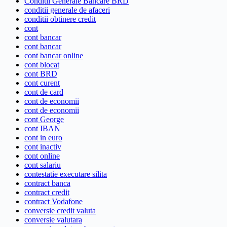
Conditii Generale Bancare BRD
conditii generale de afaceri
conditii obtinere credit
cont
cont bancar
cont bancar
cont bancar online
cont blocat
cont BRD
cont curent
cont de card
cont de economii
cont de economii
cont George
cont IBAN
cont in euro
cont inactiv
cont online
cont salariu
contestatie executare silita
contract banca
contract credit
contract Vodafone
conversie credit valuta
conversie valutara