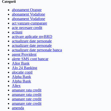
Categorii
abonament Orange
abonament Vodafone
abonament Vodafone
act vanzare-cumparare
acte necesare credit
actiuni
activare aplicatie myBRD
actualizare date personale
actualizare date personale
actualizare date personale banca
agent Provident
alerte SMS cont bancar
Alior Bank
Alo 24 Banking
alocatie copil
Alpha Bank
Alpha Bank
Altex
amanare rata credit
amanare rata credit
amanare rate credit
amanare rate credit
amenda