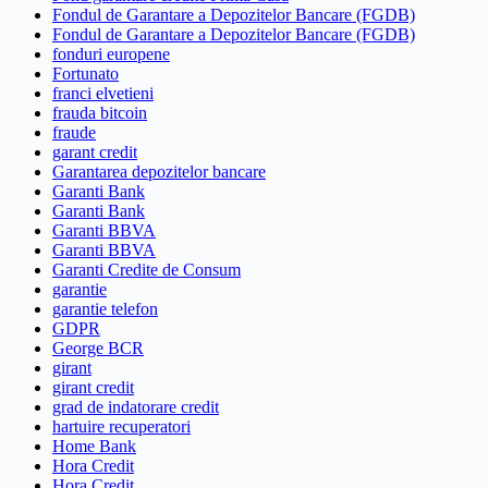
Fondul de Garantare a Depozitelor Bancare (FGDB)
Fondul de Garantare a Depozitelor Bancare (FGDB)
fonduri europene
Fortunato
franci elvetieni
frauda bitcoin
fraude
garant credit
Garantarea depozitelor bancare
Garanti Bank
Garanti Bank
Garanti BBVA
Garanti BBVA
Garanti Credite de Consum
garantie
garantie telefon
GDPR
George BCR
girant
girant credit
grad de indatorare credit
hartuire recuperatori
Home Bank
Hora Credit
Hora Credit