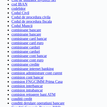
cod IBAN
codebitor
Codul Civil
Codul de procedura civila
Codul de procedura fiscala
Codul Muncii
comisioane bancare
comisioane bancare
comisioane card bancar
comisioane card euro
comisioane carduri
comisioane carduri
comisioane cont bancar
comisioane cont euro
comisioane credite
comisioane internet banking
comision administrare cont curent
comision cont bancar
comision FNGCIMM Prima Casa
comision interbancar
comision intrabancar
comision retragere bani ATM
conditii credit
conditii derulare operatiuni bancare