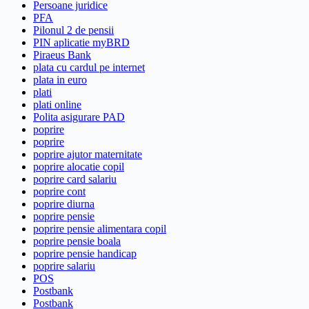
Persoane juridice
PFA
Pilonul 2 de pensii
PIN aplicatie myBRD
Piraeus Bank
plata cu cardul pe internet
plata in euro
plati
plati online
Polita asigurare PAD
poprire
poprire
poprire ajutor maternitate
poprire alocatie copil
poprire card salariu
poprire cont
poprire diurna
poprire pensie
poprire pensie alimentara copil
poprire pensie boala
poprire pensie handicap
poprire salariu
POS
Postbank
Postbank