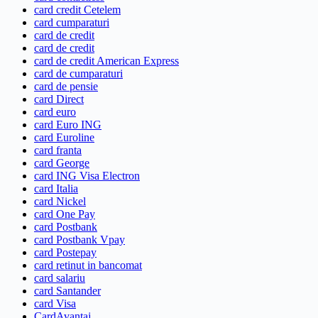
card credit Cetelem
card cumparaturi
card de credit
card de credit
card de credit American Express
card de cumparaturi
card de pensie
card Direct
card euro
card Euro ING
card Euroline
card franta
card George
card ING Visa Electron
card Italia
card Nickel
card One Pay
card Postbank
card Postbank Vpay
card Postepay
card retinut in bancomat
card salariu
card Santander
card Visa
CardAvantaj