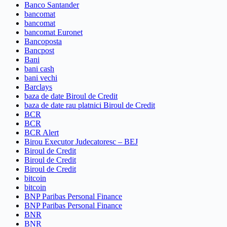
Banco Santander
bancomat
bancomat
bancomat Euronet
Bancoposta
Bancpost
Bani
bani cash
bani vechi
Barclays
baza de date Biroul de Credit
baza de date rau platnici Biroul de Credit
BCR
BCR
BCR Alert
Birou Executor Judecatoresc – BEJ
Biroul de Credit
Biroul de Credit
Biroul de Credit
bitcoin
bitcoin
BNP Paribas Personal Finance
BNP Paribas Personal Finance
BNR
BNR