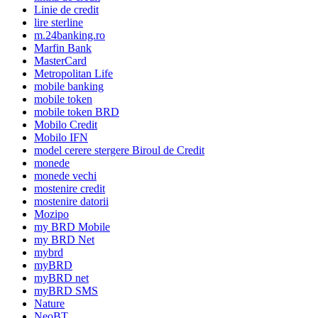
Linie de credit
lire sterline
m.24banking.ro
Marfin Bank
MasterCard
Metropolitan Life
mobile banking
mobile token
mobile token BRD
Mobilo Credit
Mobilo IFN
model cerere stergere Biroul de Credit
monede
monede vechi
mostenire credit
mostenire datorii
Mozipo
my BRD Mobile
my BRD Net
mybrd
myBRD
myBRD net
myBRD SMS
Nature
NeoBT