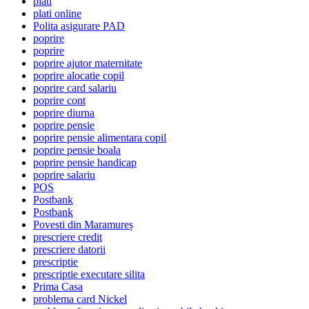
plati
plati online
Polita asigurare PAD
poprire
poprire
poprire ajutor maternitate
poprire alocatie copil
poprire card salariu
poprire cont
poprire diurna
poprire pensie
poprire pensie alimentara copil
poprire pensie boala
poprire pensie handicap
poprire salariu
POS
Postbank
Postbank
Povesti din Maramureș
prescriere credit
prescriere datorii
prescriptie
prescriptie executare silita
Prima Casa
problema card Nickel