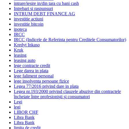
intrare/iesire in/din tara cu bani cash
Intrebari si raspunsuri
INTRUM DEBT FINANCE AG
investitie actiuni
investitie bitcoin
ipoteca
IRCC
IRCC (Indicele de Referinta pentru Creditele Consumatorilor)
Kredyt Inkaso
Kruk
leasing
leasing auto
lege contracte credit
Lege darea in plata
lege faliment personal
lege insolventa persoane fizice
Legea 77/2016 privind dare in plata
Legea nr.193/2000 privind clauzele abuzive din contractele
încheiate între profesioniști și consumatori
Legi
legi
LIBOR CHF
Libra Bank
Libra Bank
limita de credit