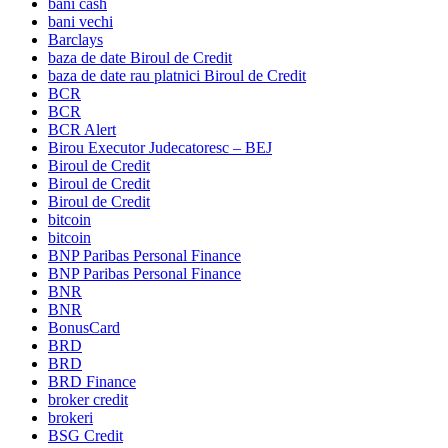
bani cash
bani vechi
Barclays
baza de date Biroul de Credit
baza de date rau platnici Biroul de Credit
BCR
BCR
BCR Alert
Birou Executor Judecatoresc – BEJ
Biroul de Credit
Biroul de Credit
Biroul de Credit
bitcoin
bitcoin
BNP Paribas Personal Finance
BNP Paribas Personal Finance
BNR
BNR
BonusCard
BRD
BRD
BRD Finance
broker credit
brokeri
BSG Credit