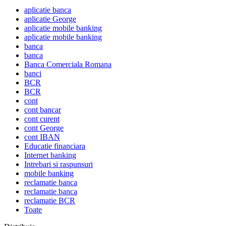
aplicatie banca
aplicatie George
aplicatie mobile banking
aplicatie mobile banking
banca
banca
Banca Comerciala Romana
banci
BCR
BCR
cont
cont bancar
cont curent
cont George
cont IBAN
Educatie financiara
Internet banking
Intrebari si raspunsuri
mobile banking
reclamatie banca
reclamatie banca
reclamatie BCR
Toate