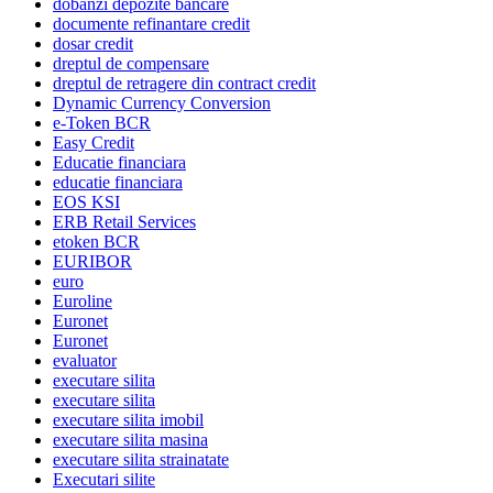
dobanzi depozite bancare
documente refinantare credit
dosar credit
dreptul de compensare
dreptul de retragere din contract credit
Dynamic Currency Conversion
e-Token BCR
Easy Credit
Educatie financiara
educatie financiara
EOS KSI
ERB Retail Services
etoken BCR
EURIBOR
euro
Euroline
Euronet
Euronet
evaluator
executare silita
executare silita
executare silita imobil
executare silita masina
executare silita strainatate
Executari silite