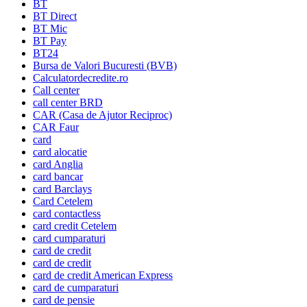
BT
BT Direct
BT Mic
BT Pay
BT24
Bursa de Valori Bucuresti (BVB)
Calculatordecredite.ro
Call center
call center BRD
CAR (Casa de Ajutor Reciproc)
CAR Faur
card
card alocatie
card Anglia
card bancar
card Barclays
Card Cetelem
card contactless
card credit Cetelem
card cumparaturi
card de credit
card de credit
card de credit American Express
card de cumparaturi
card de pensie