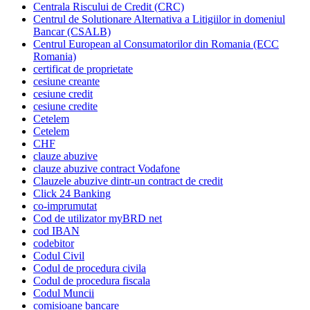
Centrala Riscului de Credit (CRC)
Centrul de Solutionare Alternativa a Litigiilor in domeniul
Bancar (CSALB)
Centrul European al Consumatorilor din Romania (ECC
Romania)
certificat de proprietate
cesiune creante
cesiune credit
cesiune credite
Cetelem
Cetelem
CHF
clauze abuzive
clauze abuzive contract Vodafone
Clauzele abuzive dintr-un contract de credit
Click 24 Banking
co-imprumutat
Cod de utilizator myBRD net
cod IBAN
codebitor
Codul Civil
Codul de procedura civila
Codul de procedura fiscala
Codul Muncii
comisioane bancare