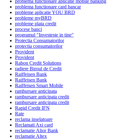
problema functionare aplicatie mobile banking
problema functionare card bancar
probleme aplicatie YOU BRD
probleme myBRD
probleme plata credit
procese banci
programul "Investeste in tine"
Protectia Consumatorilor
protectia consumatorilor
Provident
Provident
Rabon Credit Solutions
radiere Biroul de Credit
Raiffeisen Bank
Raiffeisen Bank
Raiffeisen Smart Mobile
rambursare anticipata
rambursare anticipata credit
rambursare anticipata credit
Rapid Credit IFN
Rate
reclama inselatoare
Reclamati Axi card
reclamatie Alior Bank
reclamatie Altex