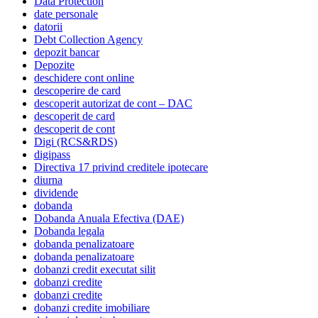
Data Protection
date personale
datorii
Debt Collection Agency
depozit bancar
Depozite
deschidere cont online
descoperire de card
descoperit autorizat de cont – DAC
descoperit de card
descoperit de cont
Digi (RCS&RDS)
digipass
Directiva 17 privind creditele ipotecare
diurna
dividende
dobanda
Dobanda Anuala Efectiva (DAE)
Dobanda legala
dobanda penalizatoare
dobanda penalizatoare
dobanzi credit executat silit
dobanzi credite
dobanzi credite
dobanzi credite imobiliare