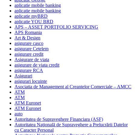
aplicatie mobile banking
aplicatie mobile banking
aplicatie myBRD
aplicatie YOU BRD
APS – ASSET PORTFOLIO SERVICING
APS Romania
Art & Design
asigurare casco
asigurare Cetelem
asigurare credit
Asigurare de viata
asigurare de viata credit
asigurare RCA
Asigurari
asigurari locuinte
Asociatia de Management al Creantelor Comerciale – AMCC
ATM
ATM
ATM Euronet
ATM Euronet
auto
Autoritatea de Supraveghere Financiara (ASF)
Autoritatea Naţională de Supraveghere a Prelucrării Datelor
cu Caracter Personal