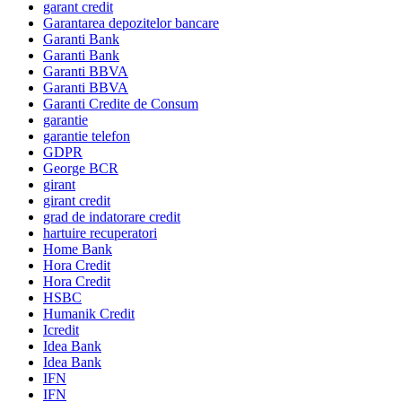
garant credit
Garantarea depozitelor bancare
Garanti Bank
Garanti Bank
Garanti BBVA
Garanti BBVA
Garanti Credite de Consum
garantie
garantie telefon
GDPR
George BCR
girant
girant credit
grad de indatorare credit
hartuire recuperatori
Home Bank
Hora Credit
Hora Credit
HSBC
Humanik Credit
Icredit
Idea Bank
Idea Bank
IFN
IFN