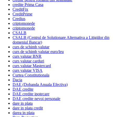
credite Prima Casa
CreditFix
CreditPrime
Credius
criptomonede
criptomonede
CSALB
CSALB (Centrul de Solutionare Alternativa a Litigiilor din
domeniul Bancar)
curs de schimb valutar
curs de schimb valutar euro/leu
curs valutar BNR
curs valutar carduri
curs valutar Mastercard
curs valutar VISA
Curtea Constitutionala
Dacia
DAE (Dobanda Anuala Efectiva)
DAE credite
DAE credite ipotecare
DAE credite nevoi personale
dare in plata
dare in plata credit
darea in plata