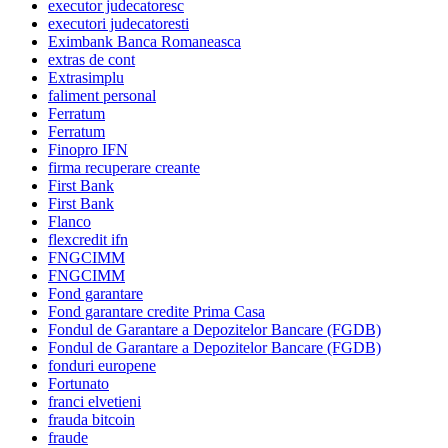
executor judecatoresc
executori judecatoresti
Eximbank Banca Romaneasca
extras de cont
Extrasimplu
faliment personal
Ferratum
Ferratum
Finopro IFN
firma recuperare creante
First Bank
First Bank
Flanco
flexcredit ifn
FNGCIMM
FNGCIMM
Fond garantare
Fond garantare credite Prima Casa
Fondul de Garantare a Depozitelor Bancare (FGDB)
Fondul de Garantare a Depozitelor Bancare (FGDB)
fonduri europene
Fortunato
franci elvetieni
frauda bitcoin
fraude