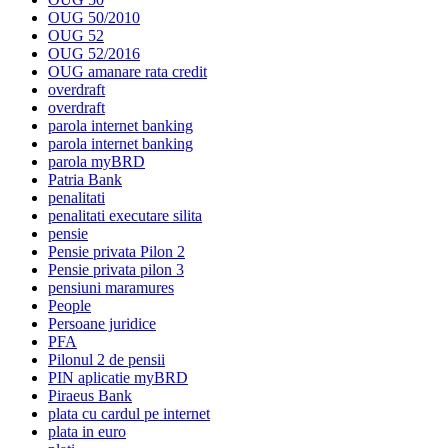
OUG 50/2010
OUG 52
OUG 52/2016
OUG amanare rata credit
overdraft
overdraft
parola internet banking
parola internet banking
parola myBRD
Patria Bank
penalitati
penalitati executare silita
pensie
Pensie privata Pilon 2
Pensie privata pilon 3
pensiuni maramures
People
Persoane juridice
PFA
Pilonul 2 de pensii
PIN aplicatie myBRD
Piraeus Bank
plata cu cardul pe internet
plata in euro