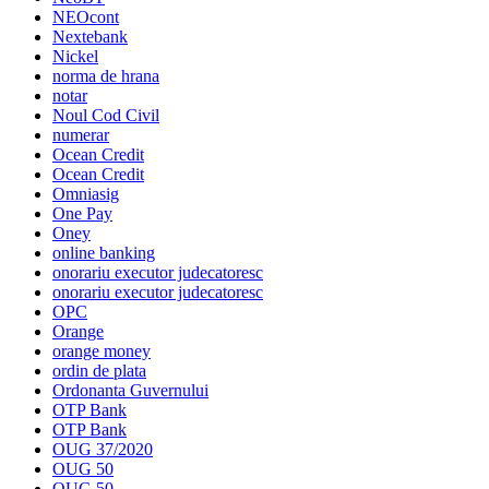
NEOcont
Nextebank
Nickel
norma de hrana
notar
Noul Cod Civil
numerar
Ocean Credit
Ocean Credit
Omniasig
One Pay
Oney
online banking
onorariu executor judecatoresc
onorariu executor judecatoresc
OPC
Orange
orange money
ordin de plata
Ordonanta Guvernului
OTP Bank
OTP Bank
OUG 37/2020
OUG 50
OUG 50