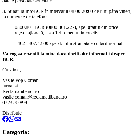
datele personale solicitate.
3. Sunati la InfoBCR în intervalul 08:00-20:00 de luni până vineri,
la numerele de telefon:
0800.801.BCR (0800.801.227), apel gratuit din orice
reţea naţională, tasta 1 din meniul interactiv
+4021.407.42.00 apelabil din străinătate cu tarif normal
Va rog sa reveniti la mine daca doriti alte informatii despre
BCR.
Cu stima,
Vasile Pop Coman
jurnalist
Reclamatiibanci.ro
vasile.coman@reclamatiibanci.ro
0723292899
Distribuie
Categoria: