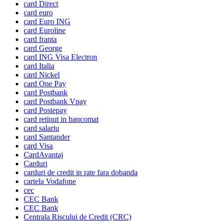
card Direct
card euro
card Euro ING
card Euroline
card franta
card George
card ING Visa Electron
card Italia
card Nickel
card One Pay
card Postbank
card Postbank Vpay
card Postepay
card retinut in bancomat
card salariu
card Santander
card Visa
CardAvantaj
Carduri
carduri de credit in rate fara dobanda
cartela Vodafone
cec
CEC Bank
CEC Bank
Centrala Riscului de Credit (CRC)