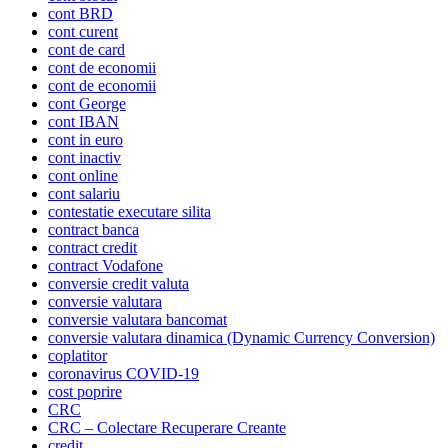
cont BRD
cont curent
cont de card
cont de economii
cont de economii
cont George
cont IBAN
cont in euro
cont inactiv
cont online
cont salariu
contestatie executare silita
contract banca
contract credit
contract Vodafone
conversie credit valuta
conversie valutara
conversie valutara bancomat
conversie valutara dinamica (Dynamic Currency Conversion)
coplatitor
coronavirus COVID-19
cost poprire
CRC
CRC – Colectare Recuperare Creante
credit