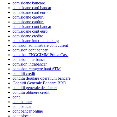
comisioane bancare
comisioane card bancar
comisioane card euro
comisioane carduri
comisioane carduri
comisioane cont bancar
comisioane cont euro
comisioane credite
comisioane internet banking
comision administrare cont curent
comision cont bancar
comision FNGCIMM Prima Casa
comision interbancar
comision intrabancar
comision retragere bani ATM
conditii credit
conditii derulare operatiuni bancare
Conditii Generale Bancare BRD
conditii generale de afaceri
conditii obtinere credit
cont
cont bancar
cont bancar
cont bancar online
cont blocat