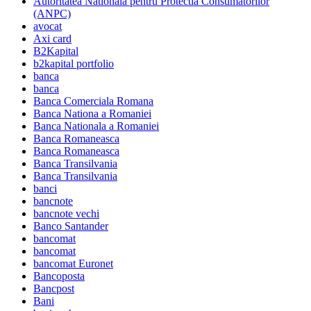
Autoritatea Nationala pentru Protectia Consumatorilor
(ANPC)
avocat
Axi card
B2Kapital
b2kapital portfolio
banca
banca
Banca Comerciala Romana
Banca Nationa a Romaniei
Banca Nationala a Romaniei
Banca Romaneasca
Banca Romaneasca
Banca Transilvania
Banca Transilvania
banci
bancnote
bancnote vechi
Banco Santander
bancomat
bancomat
bancomat Euronet
Bancoposta
Bancpost
Bani