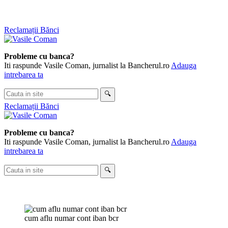
Skip
Reclamații Bănci
to
content
Probleme cu banca?
Iti raspunde Vasile Coman, jurnalist la Bancherul.ro
Adauga
intrebarea ta
Cauta
🔍
in
Reclamații Bănci
site
Probleme cu banca?
Iti raspunde Vasile Coman, jurnalist la Bancherul.ro
Adauga
intrebarea ta
Cauta
🔍
in
site
cum aflu numar cont iban bcr