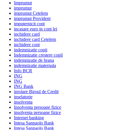
Imprumut
imprumut
imprumut Cetelem
imprumut Provident
imputernicit cont
incasare euro in cont lei
inchidere card
inchidere card Cetelem
inchidere cont
indemnizatie copii
Indemnizatie crestere copil
indemnizatie de hrana
indemnizatie maternala
Info BCR
ING
ING
ING Bank
inrolare Biroul de Credit
inselatorie
insolventa
Insolventa persoane fizice
insolventa persoane fizice
Internet banking
Intesa Sanpaolo Bank
Intesa Sanpaolo Bank