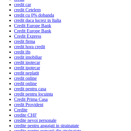
credit car
credit Cetelem
credit cu 0% dobanda
credit daca lucrez in Italia
Credit Europe Bank
Credit Europe Bank
Credit Express
credit firma
credit hora credit
credit ifn
credit imobiliar
credit ipotecar
credit ipotecar
credit neplatit
credit online
credit online
credit pentru casa
credit pentru locuinta
Credit Prima Casa
credit Provident
Credite
credite CHF
credite nevoi personale
credite pentru angajati in strainatate
credite pentru romanii din strainatate