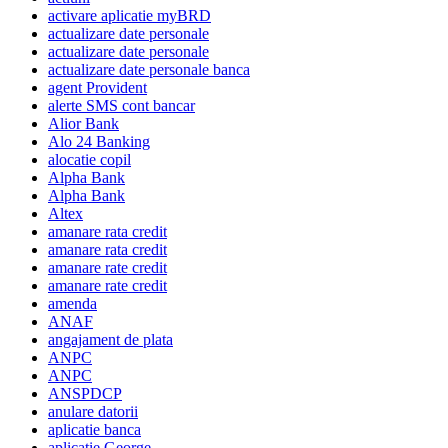
activare aplicatie myBRD
actualizare date personale
actualizare date personale
actualizare date personale banca
agent Provident
alerte SMS cont bancar
Alior Bank
Alo 24 Banking
alocatie copil
Alpha Bank
Alpha Bank
Altex
amanare rata credit
amanare rata credit
amanare rate credit
amanare rate credit
amenda
ANAF
angajament de plata
ANPC
ANPC
ANSPDCP
anulare datorii
aplicatie banca
aplicatie George