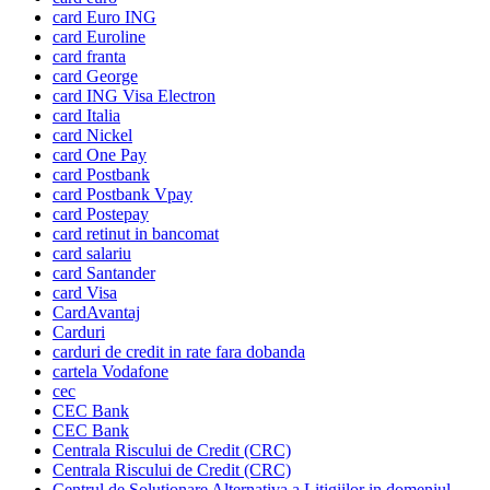
card Euro ING
card Euroline
card franta
card George
card ING Visa Electron
card Italia
card Nickel
card One Pay
card Postbank
card Postbank Vpay
card Postepay
card retinut in bancomat
card salariu
card Santander
card Visa
CardAvantaj
Carduri
carduri de credit in rate fara dobanda
cartela Vodafone
cec
CEC Bank
CEC Bank
Centrala Riscului de Credit (CRC)
Centrala Riscului de Credit (CRC)
Centrul de Solutionare Alternativa a Litigiilor in domeniul