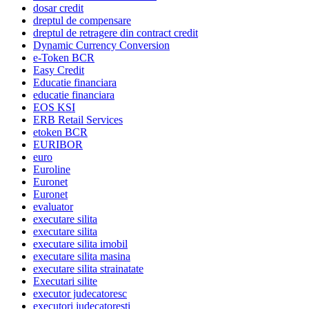
dosar credit
dreptul de compensare
dreptul de retragere din contract credit
Dynamic Currency Conversion
e-Token BCR
Easy Credit
Educatie financiara
educatie financiara
EOS KSI
ERB Retail Services
etoken BCR
EURIBOR
euro
Euroline
Euronet
Euronet
evaluator
executare silita
executare silita
executare silita imobil
executare silita masina
executare silita strainatate
Executari silite
executor judecatoresc
executori judecatoresti