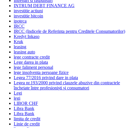
Intrebari si raspunsuri
INTRUM DEBT FINANCE AG
investitie actiuni
investitie bitcoin
ipoteca
IRCC
IRCC (Indicele de Referinta pentru Creditele Consumatorilor)
Kredyt Inkaso
Kruk
leasing
leasing auto
lege contracte credit
Lege darea in plata
lege faliment personal
lege insolventa persoane fizice
Legea 77/2016 privind dare in plata
Legea nr.193/2000 privind clauzele abuzive din contractele
încheiate între profesioniști și consumatori
Legi
legi
LIBOR CHF
Libra Bank
Libra Bank
limita de credit
Linie de credit