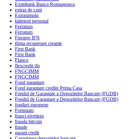
Eximbank Banca Romaneasca
extras de cont
Extrasimplu
faliment personal
Ferratum
Ferratum
Finopro IFN
firma recuperare creante
First Bank
First Bank
Flanco
flexcredit ifn
FNGCIMM
FNGCIMM
Fond garantare
Fond garantare credite Prima Casa
Fondul de Garantare a Depozitelor Bancare (FGDB)
Fondul de Garantare a Depozitelor Bancare (FGDB)
fonduri europene
Fortunato
franci elvetieni
frauda bitcoin
fraude
garant credit
Garantarea depozitelor bancare