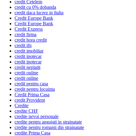
credit Cetelem
credit cu 0% dobanda
credit daca lucrez in Italia
Credit Europe Bank
Credit Europe Bank
Credit Express
credit firma
credit hora credit
credit ifn
credit imobiliar
credit ipotecar
credit ipotecar
credit neplatit
credit online
credit online
credit pentru casa
credit pentru locuinta
Credit Prima Casa
credit Provident
Credite
credite CHF
credite nevoi personale
credite pentru angajati in strainatate
credite pentru romanii din strainatate
credite Prima Casa