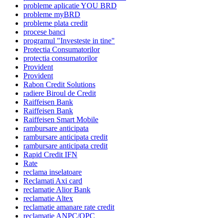
probleme aplicatie YOU BRD
probleme myBRD
probleme plata credit
procese banci
programul "Investeste in tine"
Protectia Consumatorilor
protectia consumatorilor
Provident
Provident
Rabon Credit Solutions
radiere Biroul de Credit
Raiffeisen Bank
Raiffeisen Bank
Raiffeisen Smart Mobile
rambursare anticipata
rambursare anticipata credit
rambursare anticipata credit
Rapid Credit IFN
Rate
reclama inselatoare
Reclamati Axi card
reclamatie Alior Bank
reclamatie Altex
reclamatie amanare rate credit
reclamatie ANPC/OPC