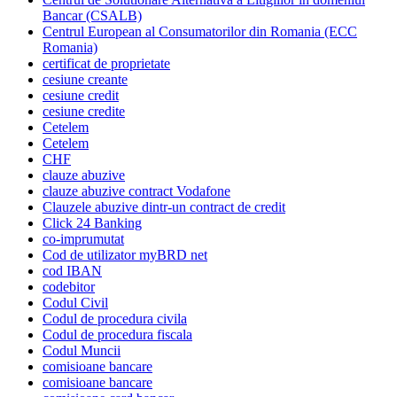
Bancar (CSALB)
Centrul European al Consumatorilor din Romania (ECC
Romania)
certificat de proprietate
cesiune creante
cesiune credit
cesiune credite
Cetelem
Cetelem
CHF
clauze abuzive
clauze abuzive contract Vodafone
Clauzele abuzive dintr-un contract de credit
Click 24 Banking
co-imprumutat
Cod de utilizator myBRD net
cod IBAN
codebitor
Codul Civil
Codul de procedura civila
Codul de procedura fiscala
Codul Muncii
comisioane bancare
comisioane bancare