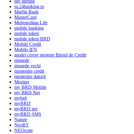
lire sterline
m.24banking.ro
Marfin Bank
MasterCard
Metropolitan Life
mobile banking
mobile token
mobile token BRD
Mobilo Credit
Mobilo IFN
model cerere stergere Biroul de Credit
monede
monede vechi
mostenire credit
mostenire datorii
Mozipo
my BRD Mobile
my BRD Net
mybrd
myBRD
myBRD net
myBRD SMS
Nature
NeoBT
NEOcont