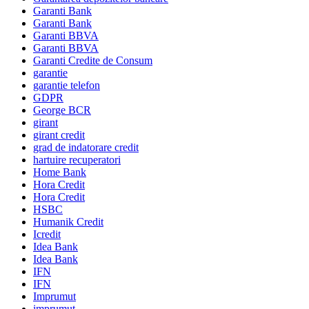
Garanti Bank
Garanti Bank
Garanti BBVA
Garanti BBVA
Garanti Credite de Consum
garantie
garantie telefon
GDPR
George BCR
girant
girant credit
grad de indatorare credit
hartuire recuperatori
Home Bank
Hora Credit
Hora Credit
HSBC
Humanik Credit
Icredit
Idea Bank
Idea Bank
IFN
IFN
Imprumut
imprumut