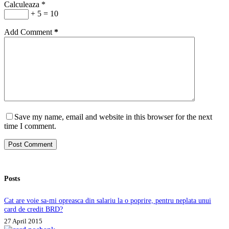
Calculeaza
*
+ 5 = 10
Add Comment
*
Save my name, email and website in this browser for the next
time I comment.
Post Comment
Posts
Cat are voie sa-mi opreasca din salariu la o poprire, pentru neplata unui
card de credit BRD?
27 April 2015