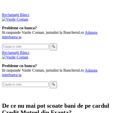
Skip
Reclamații Bănci
to
content
Probleme cu banca?
Iti raspunde Vasile Coman, jurnalist la Bancherul.ro
Adauga
intrebarea ta
Cauta
🔍
in
Reclamații Bănci
site
Probleme cu banca?
Iti raspunde Vasile Coman, jurnalist la Bancherul.ro
Adauga
intrebarea ta
Cauta
🔍
in
site
De ce nu mai pot scoate bani de pe cardul
Credit Mutuel din Franta?