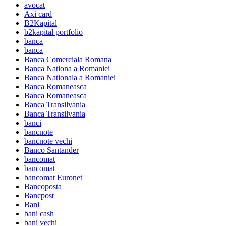
avocat
Axi card
B2Kapital
b2kapital portfolio
banca
banca
Banca Comerciala Romana
Banca Nationa a Romaniei
Banca Nationala a Romaniei
Banca Romaneasca
Banca Romaneasca
Banca Transilvania
Banca Transilvania
banci
bancnote
bancnote vechi
Banco Santander
bancomat
bancomat
bancomat Euronet
Bancoposta
Bancpost
Bani
bani cash
bani vechi