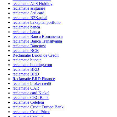
reclamatie APS Holding
reclamatie asigurare
reclamatie Axi card
reclamatie B2Kapital
reclamatie b2kapital portfolio
reclamatie banca
reclamatie banca
reclamatie Banca Romaneasca
reclamatie Banca Transilvania
reclamatie Bancpost
reclamatie BCR
Reclamatie Biroul de Credit
reclamatie bitcoin
reclamatie booking.com
reclamatie BRD
reclamatie BRD
Reclamatie BRD Finance
reclamatie broker credit
reclamatie CAR
reclamatie card Nickel
reclamatie CEC Bank
reclamatie Cetelem
reclamatie Credit Europe Bank
reclamatie CreditPrime
reclamatie Credius