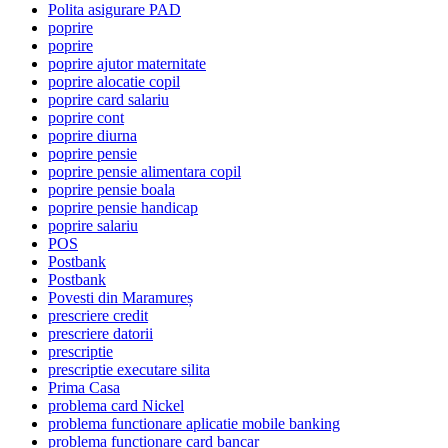
Polita asigurare PAD
poprire
poprire
poprire ajutor maternitate
poprire alocatie copil
poprire card salariu
poprire cont
poprire diurna
poprire pensie
poprire pensie alimentara copil
poprire pensie boala
poprire pensie handicap
poprire salariu
POS
Postbank
Postbank
Povesti din Maramureș
prescriere credit
prescriere datorii
prescriptie
prescriptie executare silita
Prima Casa
problema card Nickel
problema functionare aplicatie mobile banking
problema functionare card bancar