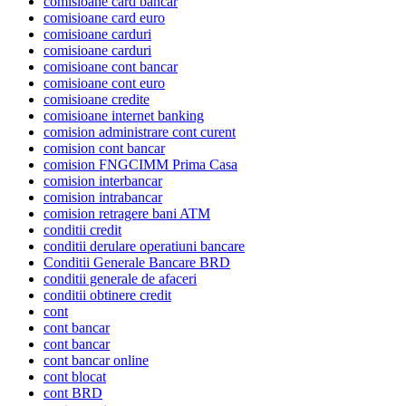
comisioane card bancar
comisioane card euro
comisioane carduri
comisioane carduri
comisioane cont bancar
comisioane cont euro
comisioane credite
comisioane internet banking
comision administrare cont curent
comision cont bancar
comision FNGCIMM Prima Casa
comision interbancar
comision intrabancar
comision retragere bani ATM
conditii credit
conditii derulare operatiuni bancare
Conditii Generale Bancare BRD
conditii generale de afaceri
conditii obtinere credit
cont
cont bancar
cont bancar
cont bancar online
cont blocat
cont BRD