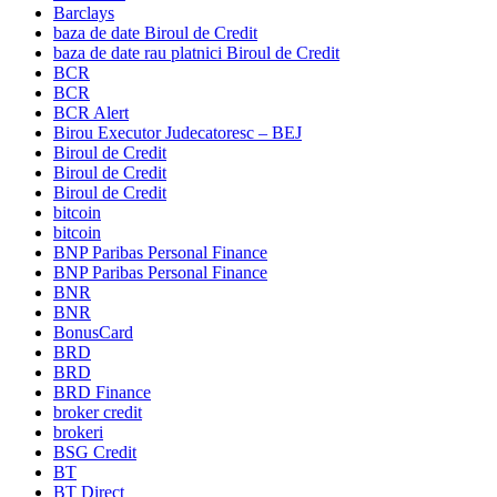
Barclays
baza de date Biroul de Credit
baza de date rau platnici Biroul de Credit
BCR
BCR
BCR Alert
Birou Executor Judecatoresc – BEJ
Biroul de Credit
Biroul de Credit
Biroul de Credit
bitcoin
bitcoin
BNP Paribas Personal Finance
BNP Paribas Personal Finance
BNR
BNR
BonusCard
BRD
BRD
BRD Finance
broker credit
brokeri
BSG Credit
BT
BT Direct