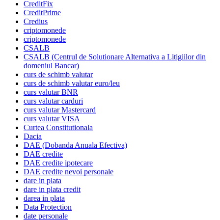
CreditFix
CreditPrime
Credius
criptomonede
criptomonede
CSALB
CSALB (Centrul de Solutionare Alternativa a Litigiilor din
domeniul Bancar)
curs de schimb valutar
curs de schimb valutar euro/leu
curs valutar BNR
curs valutar carduri
curs valutar Mastercard
curs valutar VISA
Curtea Constitutionala
Dacia
DAE (Dobanda Anuala Efectiva)
DAE credite
DAE credite ipotecare
DAE credite nevoi personale
dare in plata
dare in plata credit
darea in plata
Data Protection
date personale