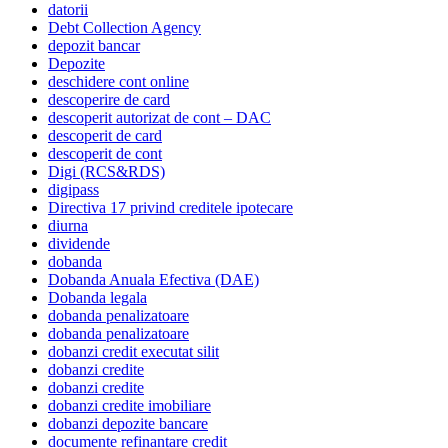
datorii
Debt Collection Agency
depozit bancar
Depozite
deschidere cont online
descoperire de card
descoperit autorizat de cont – DAC
descoperit de card
descoperit de cont
Digi (RCS&RDS)
digipass
Directiva 17 privind creditele ipotecare
diurna
dividende
dobanda
Dobanda Anuala Efectiva (DAE)
Dobanda legala
dobanda penalizatoare
dobanda penalizatoare
dobanzi credit executat silit
dobanzi credite
dobanzi credite
dobanzi credite imobiliare
dobanzi depozite bancare
documente refinantare credit