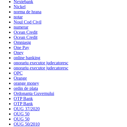
Nextebank
Nickel
norma de hrana
notar
Noul Cod Civil
numerar
Ocean Credit
Ocean Credit
Omniasig
One Pay
Oney
online banking
onorariu executor judecatoresc
onorariu executor judecatoresc
OPC
Orange
orange money
ordin de plata
Ordonanta Guvernului
OTP Bank
OTP Bank
OUG 37/2020
OUG 50
OUG 50
OUG 50/2010