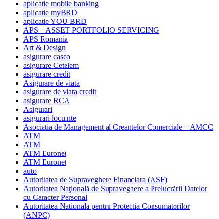
aplicatie mobile banking
aplicatie myBRD
aplicatie YOU BRD
APS – ASSET PORTFOLIO SERVICING
APS Romania
Art & Design
asigurare casco
asigurare Cetelem
asigurare credit
Asigurare de viata
asigurare de viata credit
asigurare RCA
Asigurari
asigurari locuinte
Asociatia de Management al Creantelor Comerciale – AMCC
ATM
ATM
ATM Euronet
ATM Euronet
auto
Autoritatea de Supraveghere Financiara (ASF)
Autoritatea Naţională de Supraveghere a Prelucrării Datelor
cu Caracter Personal
Autoritatea Nationala pentru Protectia Consumatorilor
(ANPC)