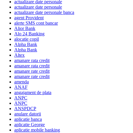
actualizare date personale
actualizare date personale
actualizare date personale banca
agent Provident
alerte SMS cont bancar
Alior Bank
Alo 24 Banking
alocatie copil
Alpha Bank
Alpha Bank
Altex
amanare rata credit
amanare rata credit
amanare rate credit
amanare rate credit
amenda
ANAF
angajament de plata
ANPC
ANPC
ANSPDCP
anulare datorii
aplicatie banca
aplicatie George
aplicatie mobile banking