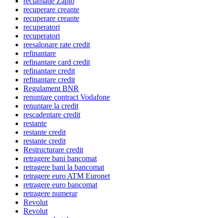
reclamatie Zaplo
recuperare creante
recuperare creante
recuperatori
recuperatori
reesalonare rate credit
refinantare
refinantare card credit
refinantare credit
refinantare credit
Regulament BNR
renuntare contract Vodafone
renuntare la credit
rescadentare credit
restante
restante credit
restante credit
Restructurare credit
retragere bani bancomat
retragere bani la bancomat
retragere euro ATM Euronet
retragere euro bancomat
retragere numerar
Revolut
Revolut