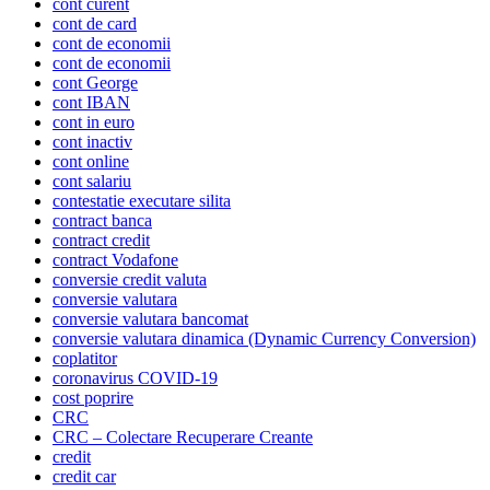
cont curent
cont de card
cont de economii
cont de economii
cont George
cont IBAN
cont in euro
cont inactiv
cont online
cont salariu
contestatie executare silita
contract banca
contract credit
contract Vodafone
conversie credit valuta
conversie valutara
conversie valutara bancomat
conversie valutara dinamica (Dynamic Currency Conversion)
coplatitor
coronavirus COVID-19
cost poprire
CRC
CRC – Colectare Recuperare Creante
credit
credit car