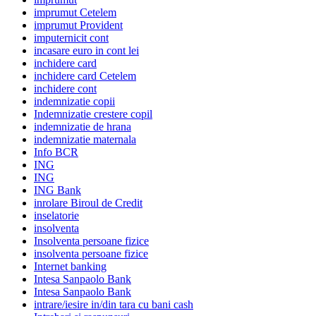
imprumut Cetelem
imprumut Provident
imputernicit cont
incasare euro in cont lei
inchidere card
inchidere card Cetelem
inchidere cont
indemnizatie copii
Indemnizatie crestere copil
indemnizatie de hrana
indemnizatie maternala
Info BCR
ING
ING
ING Bank
inrolare Biroul de Credit
inselatorie
insolventa
Insolventa persoane fizice
insolventa persoane fizice
Internet banking
Intesa Sanpaolo Bank
Intesa Sanpaolo Bank
intrare/iesire in/din tara cu bani cash