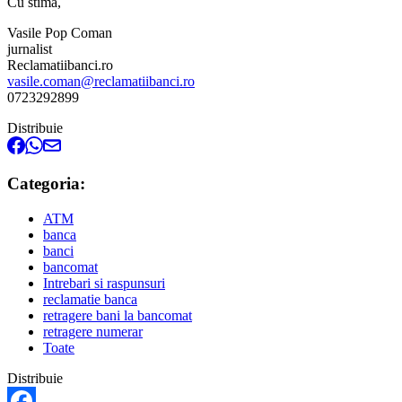
Cu stima,
Vasile Pop Coman
jurnalist
Reclamatiibanci.ro
vasile.coman@reclamatiibanci.ro
0723292899
Distribuie
Categoria:
ATM
banca
banci
bancomat
Intrebari si raspunsuri
reclamatie banca
retragere bani la bancomat
retragere numerar
Toate
Distribuie