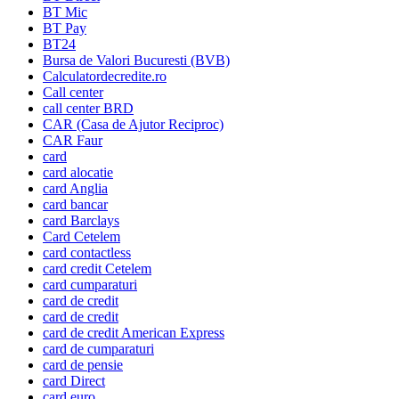
BT Mic
BT Pay
BT24
Bursa de Valori Bucuresti (BVB)
Calculatordecredite.ro
Call center
call center BRD
CAR (Casa de Ajutor Reciproc)
CAR Faur
card
card alocatie
card Anglia
card bancar
card Barclays
Card Cetelem
card contactless
card credit Cetelem
card cumparaturi
card de credit
card de credit
card de credit American Express
card de cumparaturi
card de pensie
card Direct
card euro