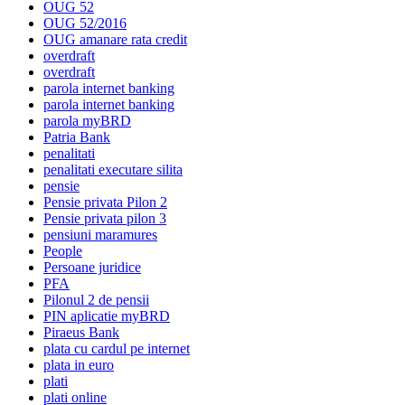
OUG 52
OUG 52/2016
OUG amanare rata credit
overdraft
overdraft
parola internet banking
parola internet banking
parola myBRD
Patria Bank
penalitati
penalitati executare silita
pensie
Pensie privata Pilon 2
Pensie privata pilon 3
pensiuni maramures
People
Persoane juridice
PFA
Pilonul 2 de pensii
PIN aplicatie myBRD
Piraeus Bank
plata cu cardul pe internet
plata in euro
plati
plati online