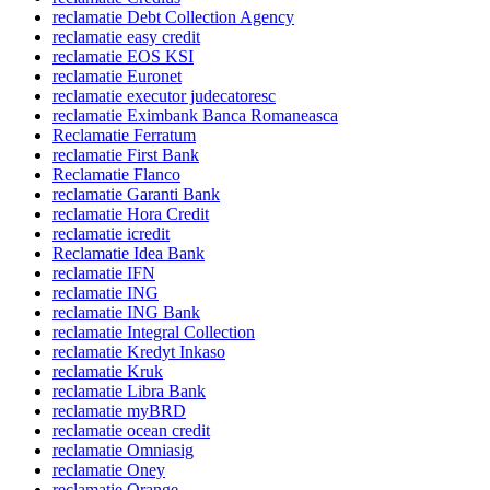
reclamatie Debt Collection Agency
reclamatie easy credit
reclamatie EOS KSI
reclamatie Euronet
reclamatie executor judecatoresc
reclamatie Eximbank Banca Romaneasca
Reclamatie Ferratum
reclamatie First Bank
Reclamatie Flanco
reclamatie Garanti Bank
reclamatie Hora Credit
reclamatie icredit
Reclamatie Idea Bank
reclamatie IFN
reclamatie ING
reclamatie ING Bank
reclamatie Integral Collection
reclamatie Kredyt Inkaso
reclamatie Kruk
reclamatie Libra Bank
reclamatie myBRD
reclamatie ocean credit
reclamatie Omniasig
reclamatie Oney
reclamatie Orange