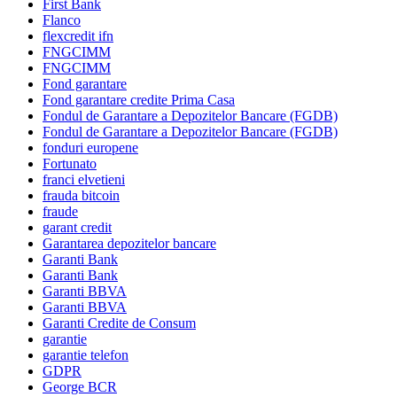
First Bank
Flanco
flexcredit ifn
FNGCIMM
FNGCIMM
Fond garantare
Fond garantare credite Prima Casa
Fondul de Garantare a Depozitelor Bancare (FGDB)
Fondul de Garantare a Depozitelor Bancare (FGDB)
fonduri europene
Fortunato
franci elvetieni
frauda bitcoin
fraude
garant credit
Garantarea depozitelor bancare
Garanti Bank
Garanti Bank
Garanti BBVA
Garanti BBVA
Garanti Credite de Consum
garantie
garantie telefon
GDPR
George BCR