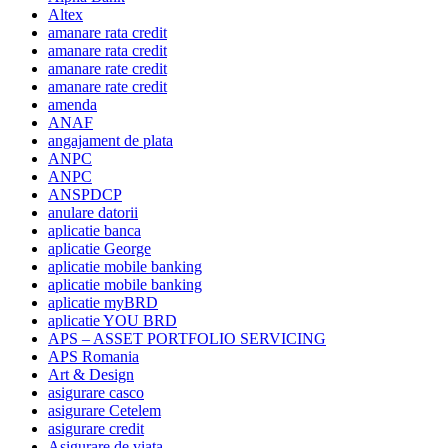
Altex
amanare rata credit
amanare rata credit
amanare rate credit
amanare rate credit
amenda
ANAF
angajament de plata
ANPC
ANPC
ANSPDCP
anulare datorii
aplicatie banca
aplicatie George
aplicatie mobile banking
aplicatie mobile banking
aplicatie myBRD
aplicatie YOU BRD
APS – ASSET PORTFOLIO SERVICING
APS Romania
Art & Design
asigurare casco
asigurare Cetelem
asigurare credit
Asigurare de viata