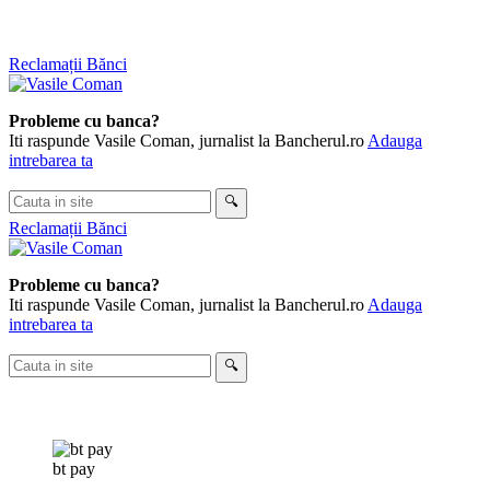
Sari
Reclamații Bănci
la
conținut
Probleme cu banca?
Iti raspunde Vasile Coman, jurnalist la Bancherul.ro
Adauga
intrebarea ta
Cauta
🔍
in
Reclamații Bănci
site
Probleme cu banca?
Iti raspunde Vasile Coman, jurnalist la Bancherul.ro
Adauga
intrebarea ta
Cauta
🔍
in
site
bt pay