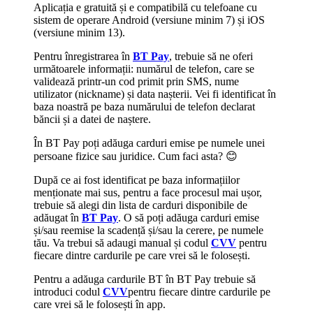
Aplicația e gratuită și e compatibilă cu telefoane cu
sistem de operare Android (versiune minim 7) și iOS
(versiune minim 13).
Pentru înregistrarea în
BT Pay
, trebuie să ne oferi
următoarele informații: numărul de telefon, care se
validează printr-un cod primit prin SMS, nume
utilizator (nickname) și data nașterii. Vei fi identificat în
baza noastră pe baza numărului de telefon declarat
băncii și a datei de naștere.
În BT Pay poți adăuga carduri emise pe numele unei
persoane fizice sau juridice. Cum faci asta? 😊
După ce ai fost identificat pe baza informațiilor
menționate mai sus, pentru a face procesul mai ușor,
trebuie să alegi din lista de carduri disponibile de
adăugat în
BT Pay
. O să poți adăuga carduri emise
și/sau reemise la scadență și/sau la cerere, pe numele
tău. Va trebui să adaugi manual și codul
CVV
pentru
fiecare dintre cardurile pe care vrei să le folosești.
Pentru a adăuga cardurile BT în BT Pay trebuie să
introduci codul
CVV
pentru fiecare dintre cardurile pe
care vrei să le folosești în app.