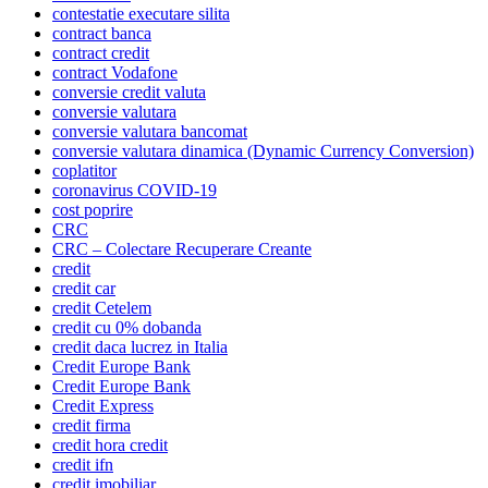
contestatie executare silita
contract banca
contract credit
contract Vodafone
conversie credit valuta
conversie valutara
conversie valutara bancomat
conversie valutara dinamica (Dynamic Currency Conversion)
coplatitor
coronavirus COVID-19
cost poprire
CRC
CRC – Colectare Recuperare Creante
credit
credit car
credit Cetelem
credit cu 0% dobanda
credit daca lucrez in Italia
Credit Europe Bank
Credit Europe Bank
Credit Express
credit firma
credit hora credit
credit ifn
credit imobiliar