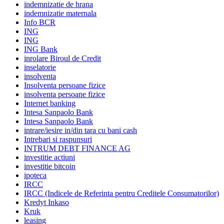
indemnizatie de hrana
indemnizatie maternala
Info BCR
ING
ING
ING Bank
inrolare Biroul de Credit
inselatorie
insolventa
Insolventa persoane fizice
insolventa persoane fizice
Internet banking
Intesa Sanpaolo Bank
Intesa Sanpaolo Bank
intrare/iesire in/din tara cu bani cash
Intrebari si raspunsuri
INTRUM DEBT FINANCE AG
investitie actiuni
investitie bitcoin
ipoteca
IRCC
IRCC (Indicele de Referinta pentru Creditele Consumatorilor)
Kredyt Inkaso
Kruk
leasing