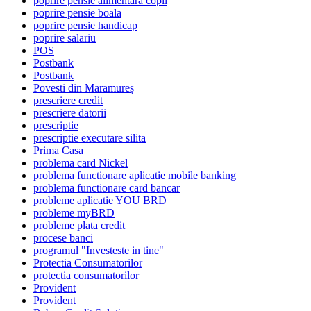
poprire pensie alimentara copil
poprire pensie boala
poprire pensie handicap
poprire salariu
POS
Postbank
Postbank
Povesti din Maramureș
prescriere credit
prescriere datorii
prescriptie
prescriptie executare silita
Prima Casa
problema card Nickel
problema functionare aplicatie mobile banking
problema functionare card bancar
probleme aplicatie YOU BRD
probleme myBRD
probleme plata credit
procese banci
programul "Investeste in tine"
Protectia Consumatorilor
protectia consumatorilor
Provident
Provident