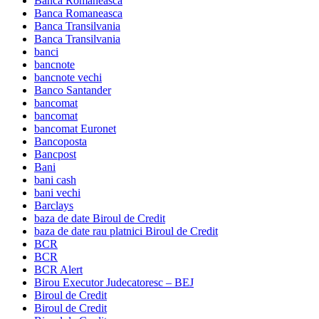
Banca Romaneasca
Banca Romaneasca
Banca Transilvania
Banca Transilvania
banci
bancnote
bancnote vechi
Banco Santander
bancomat
bancomat
bancomat Euronet
Bancoposta
Bancpost
Bani
bani cash
bani vechi
Barclays
baza de date Biroul de Credit
baza de date rau platnici Biroul de Credit
BCR
BCR
BCR Alert
Birou Executor Judecatoresc – BEJ
Biroul de Credit
Biroul de Credit