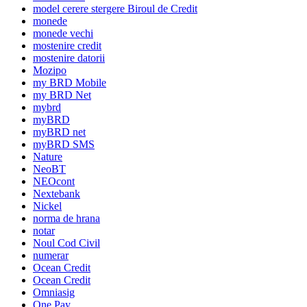
model cerere stergere Biroul de Credit
monede
monede vechi
mostenire credit
mostenire datorii
Mozipo
my BRD Mobile
my BRD Net
mybrd
myBRD
myBRD net
myBRD SMS
Nature
NeoBT
NEOcont
Nextebank
Nickel
norma de hrana
notar
Noul Cod Civil
numerar
Ocean Credit
Ocean Credit
Omniasig
One Pay