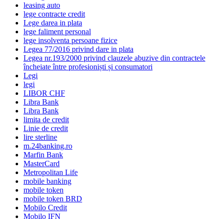
leasing auto
lege contracte credit
Lege darea in plata
lege faliment personal
lege insolventa persoane fizice
Legea 77/2016 privind dare in plata
Legea nr.193/2000 privind clauzele abuzive din contractele
încheiate între profesioniști și consumatori
Legi
legi
LIBOR CHF
Libra Bank
Libra Bank
limita de credit
Linie de credit
lire sterline
m.24banking.ro
Marfin Bank
MasterCard
Metropolitan Life
mobile banking
mobile token
mobile token BRD
Mobilo Credit
Mobilo IFN