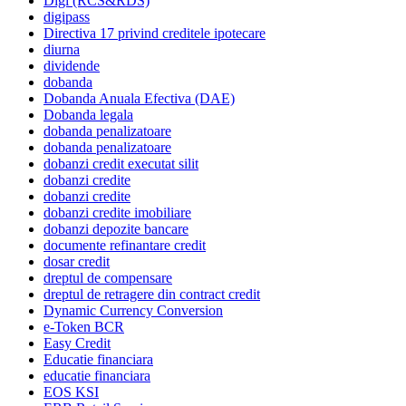
Digi (RCS&RDS)
digipass
Directiva 17 privind creditele ipotecare
diurna
dividende
dobanda
Dobanda Anuala Efectiva (DAE)
Dobanda legala
dobanda penalizatoare
dobanda penalizatoare
dobanzi credit executat silit
dobanzi credite
dobanzi credite
dobanzi credite imobiliare
dobanzi depozite bancare
documente refinantare credit
dosar credit
dreptul de compensare
dreptul de retragere din contract credit
Dynamic Currency Conversion
e-Token BCR
Easy Credit
Educatie financiara
educatie financiara
EOS KSI