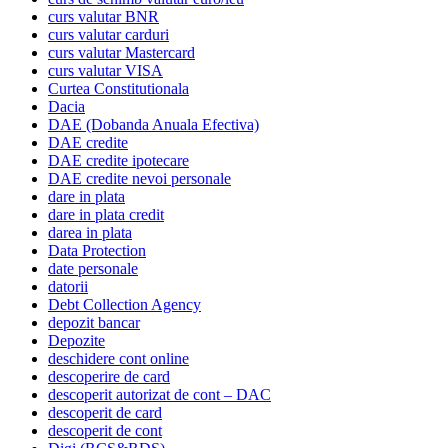
curs valutar BNR
curs valutar carduri
curs valutar Mastercard
curs valutar VISA
Curtea Constitutionala
Dacia
DAE (Dobanda Anuala Efectiva)
DAE credite
DAE credite ipotecare
DAE credite nevoi personale
dare in plata
dare in plata credit
darea in plata
Data Protection
date personale
datorii
Debt Collection Agency
depozit bancar
Depozite
deschidere cont online
descoperire de card
descoperit autorizat de cont – DAC
descoperit de card
descoperit de cont