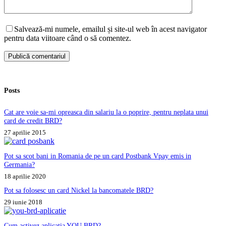
Salvează-mi numele, emailul și site-ul web în acest navigator
pentru data viitoare când o să comentez.
Publică comentariul
Posts
Cat are voie sa-mi opreasca din salariu la o poprire, pentru neplata unui
card de credit BRD?
27 aprilie 2015
Pot sa scot bani in Romania de pe un card Postbank Vpay emis in
Germania?
18 aprilie 2020
Pot sa folosesc un card Nickel la bancomatele BRD?
29 iunie 2018
Cum activez aplicatia YOU BRD?