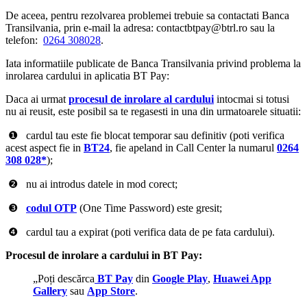
De aceea, pentru rezolvarea problemei trebuie sa contactati Banca
Transilvania, prin e-mail la adresa: contactbtpay@btrl.ro sau la
telefon:
0264 308028
.
Iata informatiile publicate de Banca Transilvania privind problema la
inrolarea cardului in aplicatia BT Pay:
Daca ai urmat
procesul de inrolare al cardului
intocmai si totusi
nu ai reusit, este posibil sa te regasesti in una din urmatoarele situatii:
❶⠀cardul tau este fie blocat temporar sau definitiv (poti verifica
acest aspect fie in
BT24
, fie apeland in Call Center la numarul
0264
308 028
*
);
❷⠀nu ai introdus datele in mod corect;
❸⠀
codul OTP
(One Time Password) este gresit;
❹⠀cardul tau a expirat (poti verifica data de pe fata cardului).
Procesul de inrolare a cardului in BT Pay:
„Poți descărca
BT Pay
din
Google Play
,
Huawei App
Gallery
sau
App Store
.