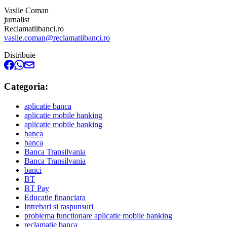
Vasile Coman
jurnalist
Reclamatiibanci.ro
vasile.coman@reclamatiibanci.ro
Distribuie
Categoria:
aplicatie banca
aplicatie mobile banking
aplicatie mobile banking
banca
banca
Banca Transilvania
Banca Transilvania
banci
BT
BT Pay
Educatie financiara
Intrebari si raspunsuri
problema functionare aplicatie mobile banking
reclamatie banca