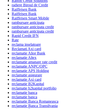
Rabon Credit Solutions
radiere Biroul de Credit
Raiffeisen Bank
Raiffeisen Bank
Raiffeisen Smart Mobile
rambursare anticipata
rambursare anticipata credit
rambursare anticipata credit
Rapid Credit IFN
Rate
reclama inselatoare
Reclamati Axi card
reclamatie Alior Bank
reclamatie Altex
reclamatie amanare rate credit
reclamatie ANPC/OPC
reclamatie APS Holding
reclamatie asigurare
reclamatie Axi card
reclamatie B2Kapital
reclamatie b2kapital portfolio
reclamatie banca
reclamatie banca
reclamatie Banca Romaneasca
reclamatie Banca Transilvania