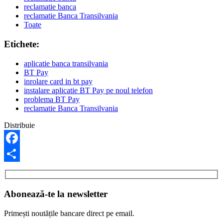
reclamatie banca
reclamatie Banca Transilvania
Toate
Etichete:
aplicatie banca transilvania
BT Pay
inrolare card in bt pay
instalare aplicatie BT Pay pe noul telefon
problema BT Pay
reclamatie Banca Transilvania
Distribuie
Facebook
Partajează
Abonează-te la newsletter
Primești noutățile bancare direct pe email.