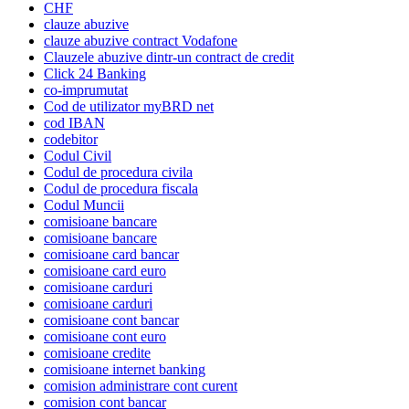
CHF
clauze abuzive
clauze abuzive contract Vodafone
Clauzele abuzive dintr-un contract de credit
Click 24 Banking
co-imprumutat
Cod de utilizator myBRD net
cod IBAN
codebitor
Codul Civil
Codul de procedura civila
Codul de procedura fiscala
Codul Muncii
comisioane bancare
comisioane bancare
comisioane card bancar
comisioane card euro
comisioane carduri
comisioane carduri
comisioane cont bancar
comisioane cont euro
comisioane credite
comisioane internet banking
comision administrare cont curent
comision cont bancar