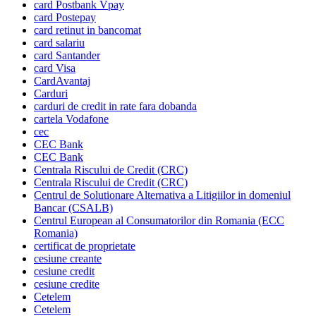
card Postbank Vpay
card Postepay
card retinut in bancomat
card salariu
card Santander
card Visa
CardAvantaj
Carduri
carduri de credit in rate fara dobanda
cartela Vodafone
cec
CEC Bank
CEC Bank
Centrala Riscului de Credit (CRC)
Centrala Riscului de Credit (CRC)
Centrul de Solutionare Alternativa a Litigiilor in domeniul
Bancar (CSALB)
Centrul European al Consumatorilor din Romania (ECC
Romania)
certificat de proprietate
cesiune creante
cesiune credit
cesiune credite
Cetelem
Cetelem