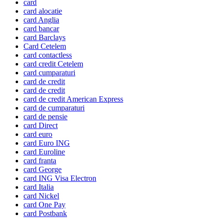
card
card alocatie
card Anglia
card bancar
card Barclays
Card Cetelem
card contactless
card credit Cetelem
card cumparaturi
card de credit
card de credit
card de credit American Express
card de cumparaturi
card de pensie
card Direct
card euro
card Euro ING
card Euroline
card franta
card George
card ING Visa Electron
card Italia
card Nickel
card One Pay
card Postbank