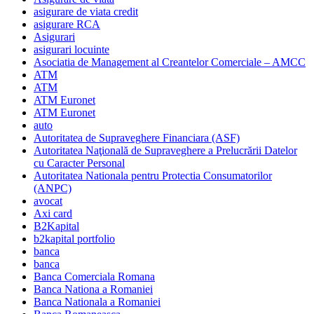
asigurare de viata credit
asigurare RCA
Asigurari
asigurari locuinte
Asociatia de Management al Creantelor Comerciale – AMCC
ATM
ATM
ATM Euronet
ATM Euronet
auto
Autoritatea de Supraveghere Financiara (ASF)
Autoritatea Naţională de Supraveghere a Prelucrării Datelor
cu Caracter Personal
Autoritatea Nationala pentru Protectia Consumatorilor
(ANPC)
avocat
Axi card
B2Kapital
b2kapital portfolio
banca
banca
Banca Comerciala Romana
Banca Nationa a Romaniei
Banca Nationala a Romaniei