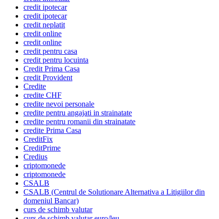
credit ipotecar
credit ipotecar
credit neplatit
credit online
credit online
credit pentru casa
credit pentru locuinta
Credit Prima Casa
credit Provident
Credite
credite CHF
credite nevoi personale
credite pentru angajati in strainatate
credite pentru romanii din strainatate
credite Prima Casa
CreditFix
CreditPrime
Credius
criptomonede
criptomonede
CSALB
CSALB (Centrul de Solutionare Alternativa a Litigiilor din
domeniul Bancar)
curs de schimb valutar
curs de schimb valutar euro/leu