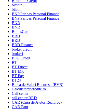
Biroul de Credit
bitcoin
bitcoin
BNP Paribas Personal Finance
BNP Paribas Personal Finance
BNR
BNR
BonusCard
BRD
BRD
BRD Finance
broker credit
brokeri
BSG Credit
BT
BT Direct
BT Mic
BT Pay
BT24
Bursa de Valori Bucuresti (BVB)
Calculatordecredite.ro
Call center
call center BRD
CAR (Casa de Ajutor Reciproc)
CAR Faur