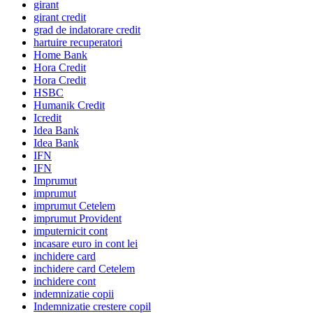
girant
girant credit
grad de indatorare credit
hartuire recuperatori
Home Bank
Hora Credit
Hora Credit
HSBC
Humanik Credit
Icredit
Idea Bank
Idea Bank
IFN
IFN
Imprumut
imprumut
imprumut Cetelem
imprumut Provident
imputernicit cont
incasare euro in cont lei
inchidere card
inchidere card Cetelem
inchidere cont
indemnizatie copii
Indemnizatie crestere copil