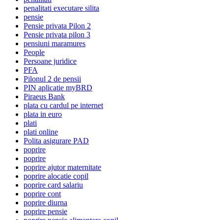
penalitati executare silita
pensie
Pensie privata Pilon 2
Pensie privata pilon 3
pensiuni maramures
People
Persoane juridice
PFA
Pilonul 2 de pensii
PIN aplicatie myBRD
Piraeus Bank
plata cu cardul pe internet
plata in euro
plati
plati online
Polita asigurare PAD
poprire
poprire
poprire ajutor maternitate
poprire alocatie copil
poprire card salariu
poprire cont
poprire diurna
poprire pensie