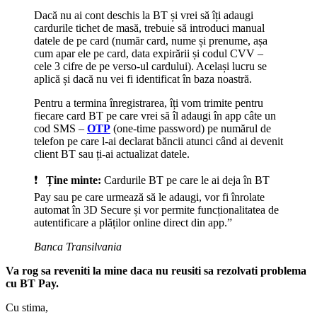
Dacă nu ai cont deschis la BT și vrei să îți adaugi
cardurile tichet de masă, trebuie să introduci manual
datele de pe card (număr card, nume și prenume, așa
cum apar ele pe card, data expirării și codul CVV –
cele 3 cifre de pe verso-ul cardului). Același lucru se
aplică și dacă nu vei fi identificat în baza noastră.
Pentru a termina înregistrarea, îți vom trimite pentru
fiecare card BT pe care vrei să îl adaugi în app câte un
cod SMS –
OTP
(one-time password) pe numărul de
telefon pe care l-ai declarat băncii atunci când ai devenit
client BT sau ți-ai actualizat datele.
❗⠀
Ține minte:
Cardurile BT pe care le ai deja în BT
Pay sau pe care urmează să le adaugi, vor fi înrolate
automat în 3D Secure și vor permite funcționalitatea de
autentificare a plăților online direct din app.”
Banca Transilvania
Va rog sa reveniti la mine daca nu reusiti sa rezolvati problema
cu BT Pay.
Cu stima,