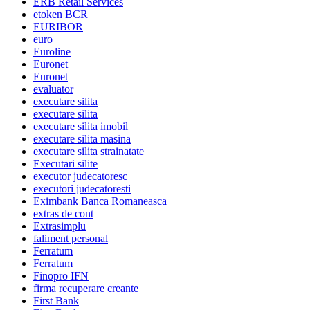
ERB Retail Services
etoken BCR
EURIBOR
euro
Euroline
Euronet
Euronet
evaluator
executare silita
executare silita
executare silita imobil
executare silita masina
executare silita strainatate
Executari silite
executor judecatoresc
executori judecatoresti
Eximbank Banca Romaneasca
extras de cont
Extrasimplu
faliment personal
Ferratum
Ferratum
Finopro IFN
firma recuperare creante
First Bank