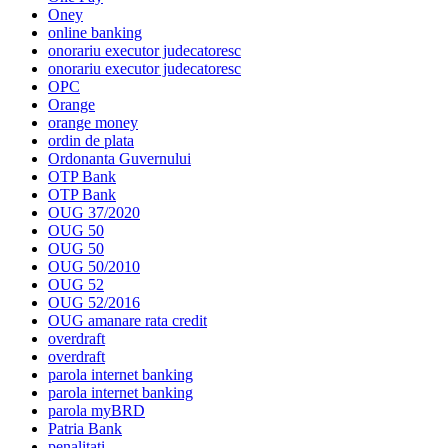
Oney
online banking
onorariu executor judecatoresc
onorariu executor judecatoresc
OPC
Orange
orange money
ordin de plata
Ordonanta Guvernului
OTP Bank
OTP Bank
OUG 37/2020
OUG 50
OUG 50
OUG 50/2010
OUG 52
OUG 52/2016
OUG amanare rata credit
overdraft
overdraft
parola internet banking
parola internet banking
parola myBRD
Patria Bank
penalitati