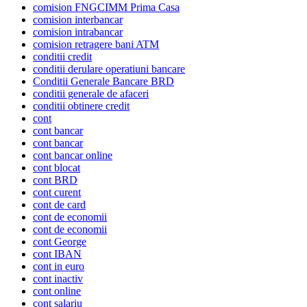
comision FNGCIMM Prima Casa
comision interbancar
comision intrabancar
comision retragere bani ATM
conditii credit
conditii derulare operatiuni bancare
Conditii Generale Bancare BRD
conditii generale de afaceri
conditii obtinere credit
cont
cont bancar
cont bancar
cont bancar online
cont blocat
cont BRD
cont curent
cont de card
cont de economii
cont de economii
cont George
cont IBAN
cont in euro
cont inactiv
cont online
cont salariu