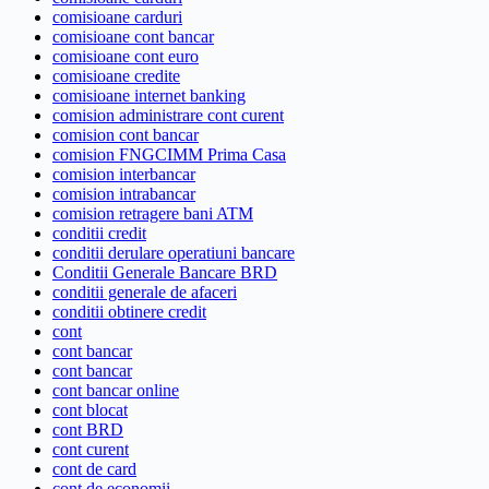
comisioane carduri
comisioane cont bancar
comisioane cont euro
comisioane credite
comisioane internet banking
comision administrare cont curent
comision cont bancar
comision FNGCIMM Prima Casa
comision interbancar
comision intrabancar
comision retragere bani ATM
conditii credit
conditii derulare operatiuni bancare
Conditii Generale Bancare BRD
conditii generale de afaceri
conditii obtinere credit
cont
cont bancar
cont bancar
cont bancar online
cont blocat
cont BRD
cont curent
cont de card
cont de economii