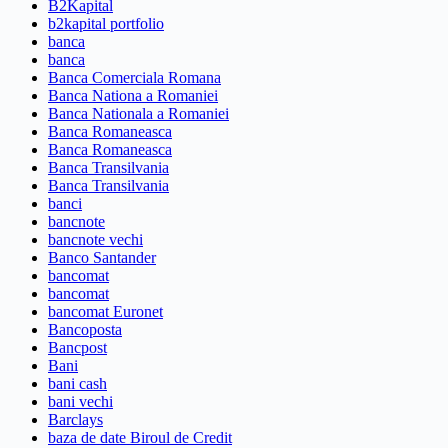
B2Kapital
b2kapital portfolio
banca
banca
Banca Comerciala Romana
Banca Nationa a Romaniei
Banca Nationala a Romaniei
Banca Romaneasca
Banca Romaneasca
Banca Transilvania
Banca Transilvania
banci
bancnote
bancnote vechi
Banco Santander
bancomat
bancomat
bancomat Euronet
Bancoposta
Bancpost
Bani
bani cash
bani vechi
Barclays
baza de date Biroul de Credit