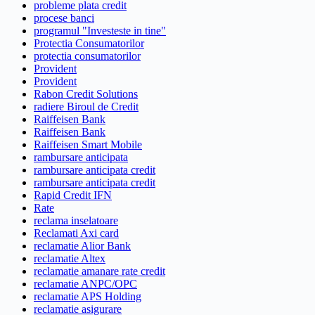
probleme plata credit
procese banci
programul "Investeste in tine"
Protectia Consumatorilor
protectia consumatorilor
Provident
Provident
Rabon Credit Solutions
radiere Biroul de Credit
Raiffeisen Bank
Raiffeisen Bank
Raiffeisen Smart Mobile
rambursare anticipata
rambursare anticipata credit
rambursare anticipata credit
Rapid Credit IFN
Rate
reclama inselatoare
Reclamati Axi card
reclamatie Alior Bank
reclamatie Altex
reclamatie amanare rate credit
reclamatie ANPC/OPC
reclamatie APS Holding
reclamatie asigurare