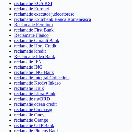
reclamatie EOS KSI
reclamatie Euronet
reclamatie executor judecatoresc
reclamatie Eximbank Banca Romaneasca
Reclamatie Ferratum
reclamatie First Bank
Reclamatie Flanco
reclamatie Garanti Bank
reclamatie Hora Credit
reclamatie icredit
Reclamatie Idea Bank
reclamatie IFN
reclamatie ING
reclamatie ING Bank
reclamatie Integral Collection
reclamatie Kredyt Inkaso
reclamatie Kruk
reclamatie Libra Bank
reclamatie myBRD
reclamatie ocean credit
reclamatie Omniasig
reclamatie Oney
reclamatie Orange
reclamatie OTP Bank
reclamatie Piraeus Bank