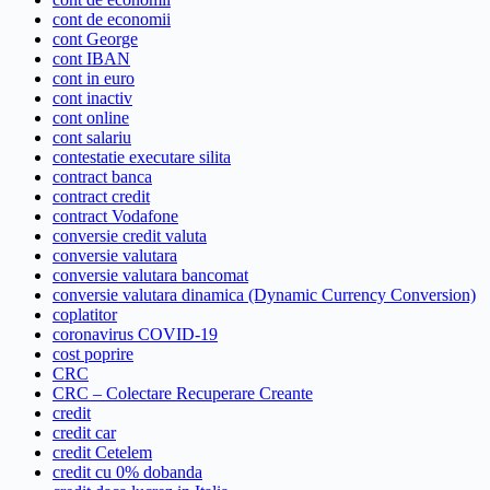
cont de economii
cont George
cont IBAN
cont in euro
cont inactiv
cont online
cont salariu
contestatie executare silita
contract banca
contract credit
contract Vodafone
conversie credit valuta
conversie valutara
conversie valutara bancomat
conversie valutara dinamica (Dynamic Currency Conversion)
coplatitor
coronavirus COVID-19
cost poprire
CRC
CRC – Colectare Recuperare Creante
credit
credit car
credit Cetelem
credit cu 0% dobanda