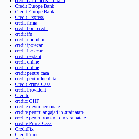
credit daca lucrez in Italia
Credit Europe Bank
Credit Europe Bank
Credit Express
credit firma
credit hora credit
credit ifn
credit imobiliar
credit ipotecar
credit ipotecar
credit neplatit
credit online
credit online
credit pentru casa
credit pentru locuinta
Credit Prima Casa
credit Provident
Credite
credite CHF
credite nevoi personale
credite pentru angajati in strainatate
credite pentru romanii din strainatate
credite Prima Casa
CreditFix
CreditPrime