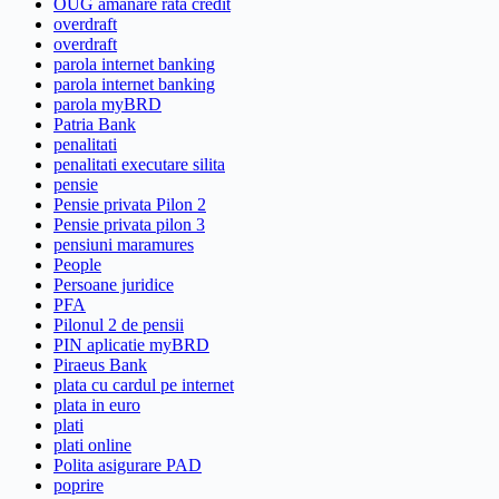
OUG amanare rata credit
overdraft
overdraft
parola internet banking
parola internet banking
parola myBRD
Patria Bank
penalitati
penalitati executare silita
pensie
Pensie privata Pilon 2
Pensie privata pilon 3
pensiuni maramures
People
Persoane juridice
PFA
Pilonul 2 de pensii
PIN aplicatie myBRD
Piraeus Bank
plata cu cardul pe internet
plata in euro
plati
plati online
Polita asigurare PAD
poprire