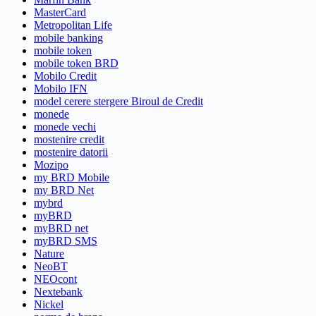
MasterCard
Metropolitan Life
mobile banking
mobile token
mobile token BRD
Mobilo Credit
Mobilo IFN
model cerere stergere Biroul de Credit
monede
monede vechi
mostenire credit
mostenire datorii
Mozipo
my BRD Mobile
my BRD Net
mybrd
myBRD
myBRD net
myBRD SMS
Nature
NeoBT
NEOcont
Nextebank
Nickel