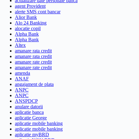
actualizare date personale banca
agent Provident
alerte SMS cont bancar
Alior Bank
Alo 24 Banking
alocatie copil
Alpha Bank
Alpha Bank
Altex
amanare rata credit
amanare rata credit
amanare rate credit
amanare rate credit
amenda
ANAF
angajament de plata
ANPC
ANPC
ANSPDCP
anulare datorii
aplicatie banca
aplicatie George
aplicatie mobile banking
aplicatie mobile banking
aplicatie myBRD