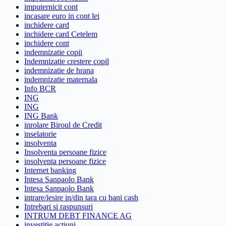
imputernicit cont
incasare euro in cont lei
inchidere card
inchidere card Cetelem
inchidere cont
indemnizatie copii
Indemnizatie crestere copil
indemnizatie de hrana
indemnizatie maternala
Info BCR
ING
ING
ING Bank
inrolare Biroul de Credit
inselatorie
insolventa
Insolventa persoane fizice
insolventa persoane fizice
Internet banking
Intesa Sanpaolo Bank
Intesa Sanpaolo Bank
intrare/iesire in/din tara cu bani cash
Intrebari si raspunsuri
INTRUM DEBT FINANCE AG
investitie actiuni