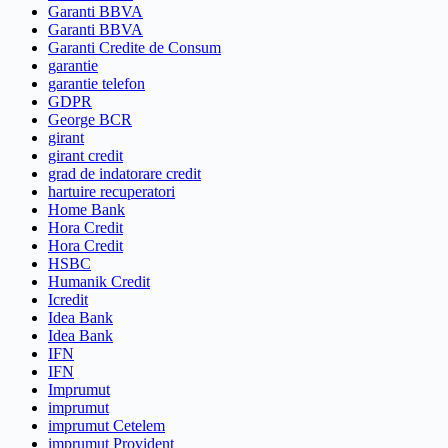
Garanti BBVA
Garanti BBVA
Garanti Credite de Consum
garantie
garantie telefon
GDPR
George BCR
girant
girant credit
grad de indatorare credit
hartuire recuperatori
Home Bank
Hora Credit
Hora Credit
HSBC
Humanik Credit
Icredit
Idea Bank
Idea Bank
IFN
IFN
Imprumut
imprumut
imprumut Cetelem
imprumut Provident