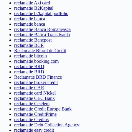
reclamatie Axi card
reclamatie B2Kapital
reclamatie b2kapital portfolio
reclamatie banca
reclamatie banca
reclamatie Banca Romaneasca
reclamatie Banca Transilvania
reclamatie Bancpost
reclamatie BCR
Reclamatie Biroul de Credit
reclamatie bitcoin
reclamatie booking.com
reclamatie BRD
reclamatie BRD
Reclamatie BRD Finance
reclamatie broker credit
reclamatie CAR
reclamatie card Nickel
reclamatie CEC Bank
reclamatie Cetelem
reclamatie Credit Europe Bank
reclamatie CreditPrime
reclamatie Credius
reclamatie Debt Collection Agency
reclamatie easy credit