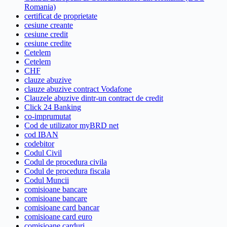
Romania)
certificat de proprietate
cesiune creante
cesiune credit
cesiune credite
Cetelem
Cetelem
CHF
clauze abuzive
clauze abuzive contract Vodafone
Clauzele abuzive dintr-un contract de credit
Click 24 Banking
co-imprumutat
Cod de utilizator myBRD net
cod IBAN
codebitor
Codul Civil
Codul de procedura civila
Codul de procedura fiscala
Codul Muncii
comisioane bancare
comisioane bancare
comisioane card bancar
comisioane card euro
comisioane carduri