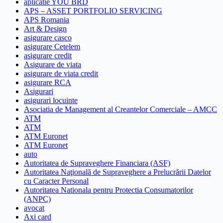
aplicatie YOU BRD
APS – ASSET PORTFOLIO SERVICING
APS Romania
Art & Design
asigurare casco
asigurare Cetelem
asigurare credit
Asigurare de viata
asigurare de viata credit
asigurare RCA
Asigurari
asigurari locuinte
Asociatia de Management al Creantelor Comerciale – AMCC
ATM
ATM
ATM Euronet
ATM Euronet
auto
Autoritatea de Supraveghere Financiara (ASF)
Autoritatea Naţională de Supraveghere a Prelucrării Datelor
cu Caracter Personal
Autoritatea Nationala pentru Protectia Consumatorilor
(ANPC)
avocat
Axi card