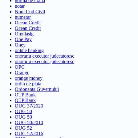
norma de hrana
notar
Noul Cod Civil
numerar
Ocean Credit
Ocean Credit
Omniasig
One Pay
Oney
online banking
onorariu executor judecatoresc
onorariu executor judecatoresc
OPC
Orange
orange money
ordin de plata
Ordonanta Guvernului
OTP Bank
OTP Bank
OUG 37/2020
OUG 50
OUG 50
OUG 50/2010
OUG 52
OUG 52/2016