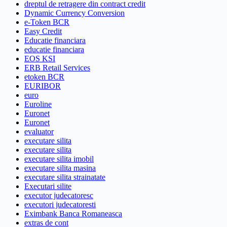
dreptul de retragere din contract credit
Dynamic Currency Conversion
e-Token BCR
Easy Credit
Educatie financiara
educatie financiara
EOS KSI
ERB Retail Services
etoken BCR
EURIBOR
euro
Euroline
Euronet
Euronet
evaluator
executare silita
executare silita
executare silita imobil
executare silita masina
executare silita strainatate
Executari silite
executor judecatoresc
executori judecatoresti
Eximbank Banca Romaneasca
extras de cont