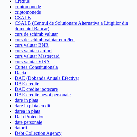
Credius
criptomonede
criptomonede
CSALB
CSALB (Centrul de Solutionare Alternativa a Litigiilor din
domeniul Bancar)
curs de schimb valutar
curs de schimb valutar euro/leu
curs valutar BNR
curs valutar carduri
curs valutar Mastercard
curs valutar VISA
Curtea Constitutionala
Dacia
DAE (Dobanda Anuala Efectiva)
DAE credite
DAE credite ipotecare
DAE credite nevoi personale
dare in plata
dare in plata credit
darea in plata
Data Protection
date personale
datorii
Debt Collection Agency