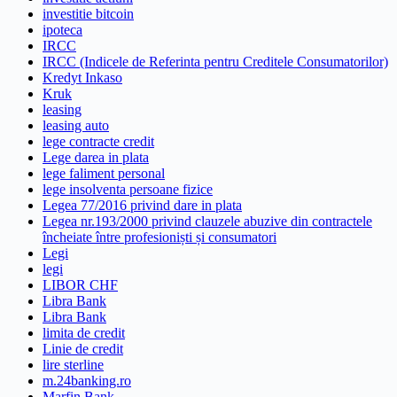
investitie bitcoin
ipoteca
IRCC
IRCC (Indicele de Referinta pentru Creditele Consumatorilor)
Kredyt Inkaso
Kruk
leasing
leasing auto
lege contracte credit
Lege darea in plata
lege faliment personal
lege insolventa persoane fizice
Legea 77/2016 privind dare in plata
Legea nr.193/2000 privind clauzele abuzive din contractele
încheiate între profesioniști și consumatori
Legi
legi
LIBOR CHF
Libra Bank
Libra Bank
limita de credit
Linie de credit
lire sterline
m.24banking.ro
Marfin Bank