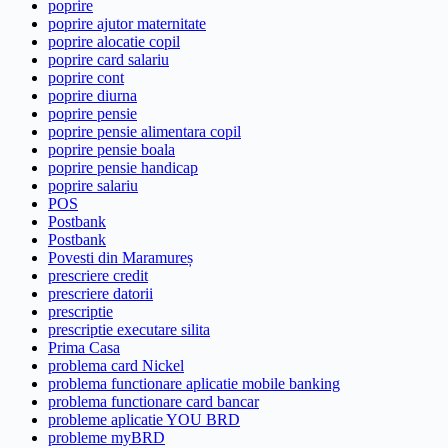
poprire
poprire ajutor maternitate
poprire alocatie copil
poprire card salariu
poprire cont
poprire diurna
poprire pensie
poprire pensie alimentara copil
poprire pensie boala
poprire pensie handicap
poprire salariu
POS
Postbank
Postbank
Povesti din Maramureș
prescriere credit
prescriere datorii
prescriptie
prescriptie executare silita
Prima Casa
problema card Nickel
problema functionare aplicatie mobile banking
problema functionare card bancar
probleme aplicatie YOU BRD
probleme myBRD