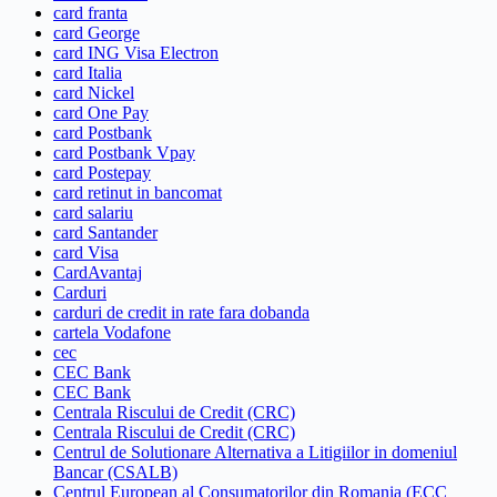
card franta
card George
card ING Visa Electron
card Italia
card Nickel
card One Pay
card Postbank
card Postbank Vpay
card Postepay
card retinut in bancomat
card salariu
card Santander
card Visa
CardAvantaj
Carduri
carduri de credit in rate fara dobanda
cartela Vodafone
cec
CEC Bank
CEC Bank
Centrala Riscului de Credit (CRC)
Centrala Riscului de Credit (CRC)
Centrul de Solutionare Alternativa a Litigiilor in domeniul
Bancar (CSALB)
Centrul European al Consumatorilor din Romania (ECC