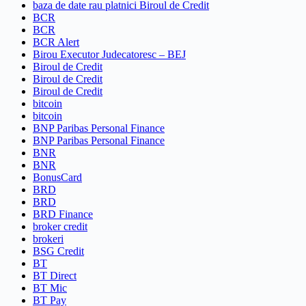
baza de date rau platnici Biroul de Credit
BCR
BCR
BCR Alert
Birou Executor Judecatoresc – BEJ
Biroul de Credit
Biroul de Credit
Biroul de Credit
bitcoin
bitcoin
BNP Paribas Personal Finance
BNP Paribas Personal Finance
BNR
BNR
BonusCard
BRD
BRD
BRD Finance
broker credit
brokeri
BSG Credit
BT
BT Direct
BT Mic
BT Pay