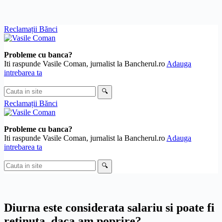
Skip
Reclamații Bănci
to
content
Probleme cu banca?
Iti raspunde Vasile Coman, jurnalist la Bancherul.ro
Adauga
intrebarea ta
Cauta
🔍
in
Reclamații Bănci
site
Probleme cu banca?
Iti raspunde Vasile Coman, jurnalist la Bancherul.ro
Adauga
intrebarea ta
Cauta
🔍
in
site
Diurna este considerata salariu si poate fi
retinuta, daca am poprire?