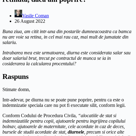
Vasile Coman
26 August 2022
Buna ziua, am citit intr-una din postarile dumneacoastra ca bamca
nu are voie sa retina, in cel mai rau caz, mai mult de jumatate din
salariu.
Intrabarea mea este urmatoarea, diurna este considerata salar sau
doar salariul brut, trecut pe contractul de munca se ia in
cosiderarea la calcularea procentului?
Raspuns
Stimate domn,
Intr-adevar, pe diurna nu se poate pune poprire, pentru ca este o
indemnizatie speciala care nu pot fi executate silit, conform legii.
Conform Codului de Procedura Civila,
“alocatiile de stat si
indemnizatiile pentru copii, ajutoarele pentru ingrijirea copilului
bolnav, ajutoarele de maternitate, cele acordate in caz de deces,
bursele de studii acordate de stat,
diurnele
, precum si orice alte