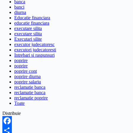
banca
banci
diurna
Educatie financiara
educatie financiara
executare silita
executare silita
Executari silite
executor judecatoresc
executori judecatoresti
Intrebari si raspunsuri
poprire
poprire
poprire cont
poprire diurna
poprire salariu
reclamatie banca
reclamatie banca
reclamatie poprire
Toate
Distribuie
Facebook