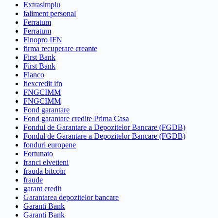
Extrasimplu
faliment personal
Ferratum
Ferratum
Finopro IFN
firma recuperare creante
First Bank
First Bank
Flanco
flexcredit ifn
FNGCIMM
FNGCIMM
Fond garantare
Fond garantare credite Prima Casa
Fondul de Garantare a Depozitelor Bancare (FGDB)
Fondul de Garantare a Depozitelor Bancare (FGDB)
fonduri europene
Fortunato
franci elvetieni
frauda bitcoin
fraude
garant credit
Garantarea depozitelor bancare
Garanti Bank
Garanti Bank