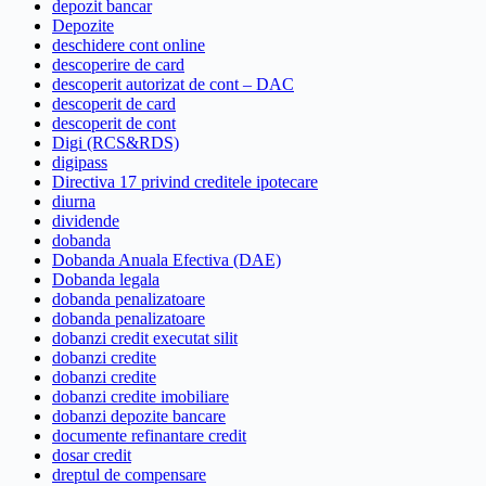
depozit bancar
Depozite
deschidere cont online
descoperire de card
descoperit autorizat de cont – DAC
descoperit de card
descoperit de cont
Digi (RCS&RDS)
digipass
Directiva 17 privind creditele ipotecare
diurna
dividende
dobanda
Dobanda Anuala Efectiva (DAE)
Dobanda legala
dobanda penalizatoare
dobanda penalizatoare
dobanzi credit executat silit
dobanzi credite
dobanzi credite
dobanzi credite imobiliare
dobanzi depozite bancare
documente refinantare credit
dosar credit
dreptul de compensare